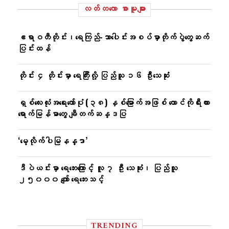
လတ်တ‌လော စာမူများ
ဧရာဝတီတိုင်း၊ရေကြည်-သာ​ပေါင်းအစပ်မှာတိုက်ပွဲတွေဆက်
ပြင်းထန်
တိုင်း ၄ တိုင်းမှာ ရေကြီးလို့ ပြည်သူ ၁၆ ဦးသေဆုံး
ရှစ်လေးလုံးအရေးတော်ပုံ (၃၈) နှစ်မြောက်အဖြစ် တောင်ကိုရီးယား
ရောက်မြန်မာတွေ ချီတက်ဆန္ဒပြ
‘မေ့လိုက်ပါမြနန္ဒာ’
ဒီပဲယင်းမှာ ရေဘေးကြောင့် လူ ၇ ဦး သေဆုံး၊ ပြည်သူ
၂၅၀၀၀ ကျော် ရေဘေးသင့်
TRENDING