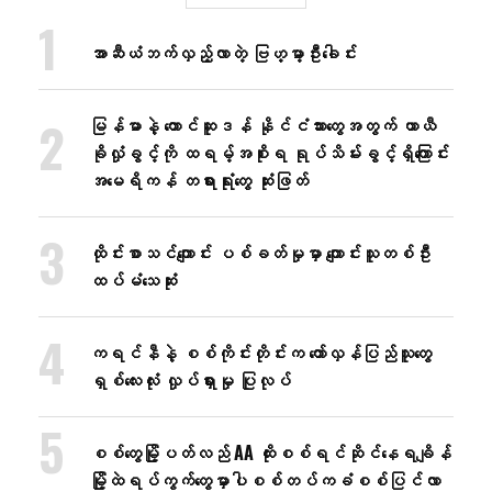
အာဆီယံဘက်လှည့်လာတဲ့ ဗြဟ္မာ့ဦးခေါင်း
မြန်မာနဲ့ တောင်ဆူဒန် နိုင်ငံသားတွေအတွက် ယာယီ
ခိုလှုံခွင့်ကို ထရမ့်အစိုးရ ရုပ်သိမ်းခွင့်ရှိကြောင်း
အမေရိကန် တရားရုံးတွေ ဆုံးဖြတ်
ထိုင်းစာသင်ကျောင်း ပစ်ခတ်မှုမှာ ကျောင်းသူတစ်ဦး
ထပ်မံသေဆုံး
ကရင်နီနဲ့ စစ်ကိုင်းတိုင်းက တော်လှန်ပြည်သူတွေ
ရှစ်လေးလုံး လှုပ်ရှားမှု ပြုလုပ်
စစ်တွေမြို့ပတ်လည် AA ထိုးစစ်ရင်ဆိုင်နေရချိန်
မြို့ထဲရပ်ကွက်တွေမှာပါစစ်တပ်ကခံစစ်ပြင်လာ