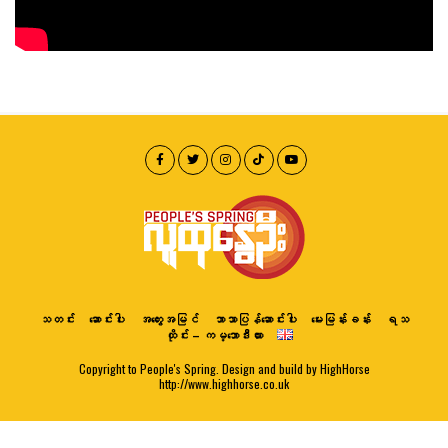
သတင်း
ဆောင်းပါး
အတွေးအမြင်
ဘာသာပြန်ဆောင်းပါး
မေးမြန်းခန်း
ရသ
ထိုင်း – ကမ္ဘောဒီးယား
Copyright to People's Spring. Design and build by HighHorse
http://www.highhorse.co.uk