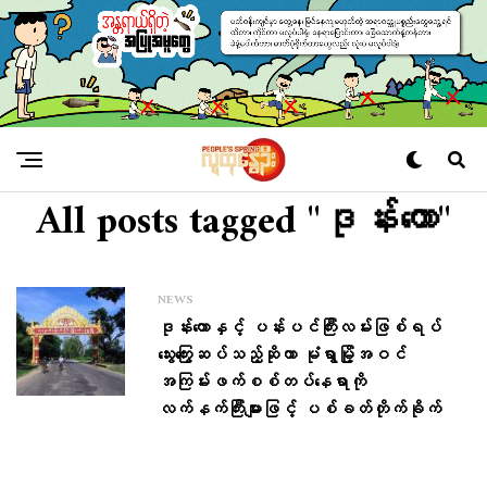
All posts tagged "ဒုန်းတော"
NEWS
ဒုန်းတောနှင့် ပန်းပင်ကြီးလမ်းဖြစ်ရပ်
သွေးကြွေးဆပ်သည့်ဆိုကာ မုံရွာမြို့အဝင်
အကြမ်းဖက်စစ်တပ်နေရာကို
လက်နက်ကြီးများဖြင့် ပစ်ခတ်တိုက်ခိုက်