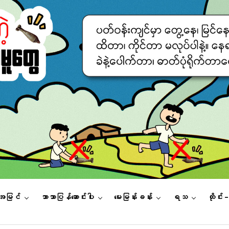
းအမြင်
ဘာသာပြန်ဆောင်းပါး
မေးမြန်းခန်း
ရသ
ထိုင်း 