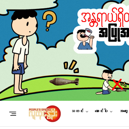
သတင်း
ဆောင်းပါး
အတွေ