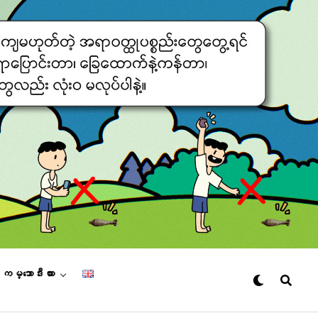
– ကမ္ဘောဒီးယား