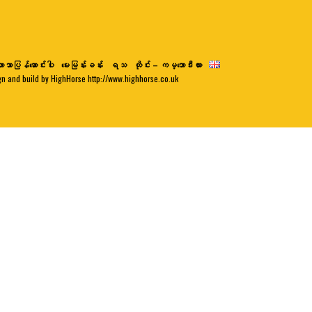
ာသာပြန်ဆောင်းပါး
မေးမြန်းခန်း
ရသ
ထိုင်း – ကမ္ဘောဒီးယား
gn and build by HighHorse http://www.highhorse.co.uk