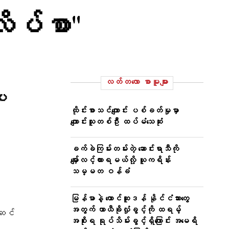
လိပ်စာ"
လတ်တ‌လော စာမူများ
ေး
ထိုင်းစာသင်ကျောင်း ပစ်ခတ်မှုမှာ
ကျောင်းသူတစ်ဦး ထပ်မံသေဆုံး
ခက်ခဲကြမ်းတမ်းတဲ့ ဆောင်းရာသီကို
မျှော်လင့်ထားရမယ်လို့ ယူကရိန်း
သမ္မတ ဝန်ခံ
မြန်မာနဲ့ တောင်ဆူဒန် နိုင်ငံသားတွေ
အတွက် ယာယီခိုလှုံခွင့်ကို ထရမ့်
်ဆင်
အစိုးရ ရုပ်သိမ်းခွင့်ရှိကြောင်း အမေရိ