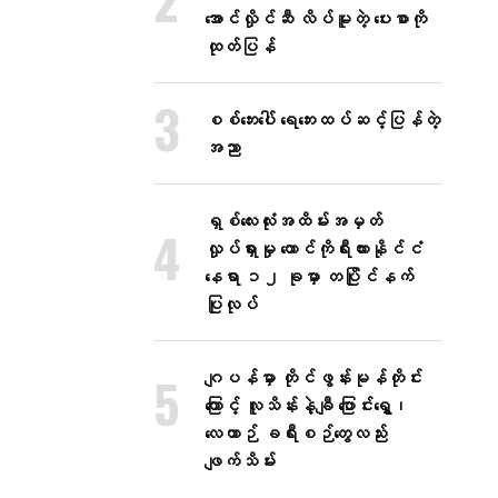
အောင်လှိုင်ဆီ လိပ်မူတဲ့ ပေးစာကို
ထုတ်ပြန်
စစ်ဘေးပေါ် ရေဘေးထပ်ဆင့်ပြန်တဲ့
အညာ
ရှစ်လေးလုံးအထိမ်းအမှတ်
လှုပ်ရှားမှု တောင်ကိုရီးယားနိုင်ငံ
နေရာ ၁၂ ခုမှာ တပြိုင်နက်
ပြုလုပ်
ဂျပန်မှာ တိုင်ဖွန်းမုန်တိုင်း
ကြောင့် လူသိန်းနဲ့ချီ ပြောင်းရွှေ့၊
လေယာဉ် ခရီးစဉ်တွေလည်း
ဖျက်သိမ်း