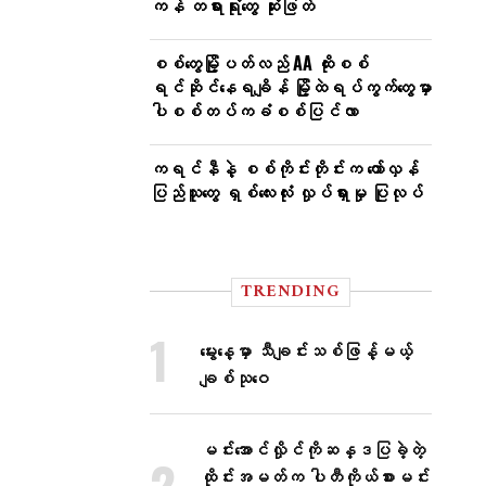
ကန် တရားရုံးတွေ ဆုံးဖြတ်
စစ်တွေမြို့ပတ်လည် AA ထိုးစစ်
ရင်ဆိုင်နေရချိန် မြို့ထဲရပ်ကွက်တွေမှာ
ပါစစ်တပ်ကခံစစ်ပြင်လာ
ကရင်နီနဲ့ စစ်ကိုင်းတိုင်းက တော်လှန်
ပြည်သူတွေ ရှစ်လေးလုံး လှုပ်ရှားမှု ပြုလုပ်
TRENDING
မွေးနေ့မှာ သီချင်းသစ်ဖြန့်မယ့်
ချစ်သုဝေ
မင်းအောင်လှိုင်ကိုဆန္ဒပြခဲ့တဲ့
ထိုင်းအမတ်က ပါတီကိုယ်စားမင်း