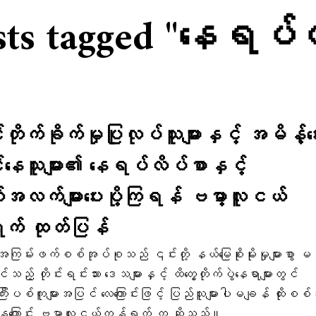
sts tagged "နေရပ်
င်းတိုက်ခိုက်မှုပြုလုပ်သူများနှင့် ​အမိန့်​ပ
်း​နေသူများ၏ ​နေရပ်လိပ်စာနှင့်
အလက်များ​ပေးပို့ကြရန် ဗမာ့လူငယ်
က် ထုတ်ပြန်
အကြမ်းဖက်စစ်အုပ်စုသည် ၎င်းတို့ နယ်မြေစိုးမိုးမှုများစွာ မ
င်သည့် တိုင်းရင်းသား ဒေသများနှင့် ထိတွေ့တိုက်ပွဲနေရာများတွင်
းပစ်ကူများအပြင် လေကြောင်းဖြင့် ပြည်သူများပါမချန် ထိုးစစ
်နေကြောင်း ဗမာ့လူငယ်ကွန်ရက် က ဆိုသည်။