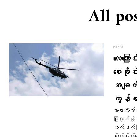
All po
NEWS
လေ​ကြော
စေခိုင
အချက်
ကွန်ရ
အာဏာသိမ်း
ပြုလုပ်နို
လက်နက်ကြီ
တိုက်ခိုက