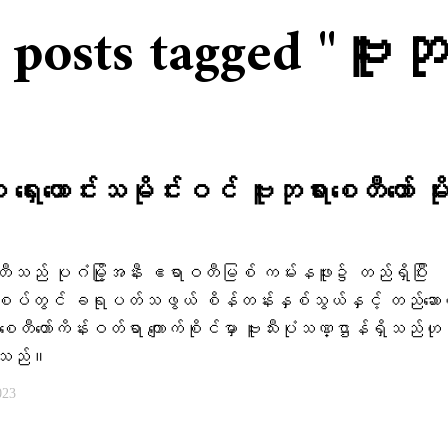
 posts tagged "ဗူးဘု
ှေးဟောင်းသမိုင်းဝင် ဗူးဘုရားစေတီတော် မိုးကြ
ေတီသည် ပုဂံမြို့အနီး ဧရာဝတီမြစ် ကမ်းနဖူး၌ တည်ရှိပြီး
စပ်တွင် ခရုပတ်သဖွယ် စိန်တန်းနှစ်သွယ်နှင့် တည်ဆော
ေတီတော်ကိန်းဝတ်ရာ ကျောက်စိုင်မှာ ဗူးသီးပုံသဏ္ဌာန်ရှိသည်ဟု
ြသည်။
023