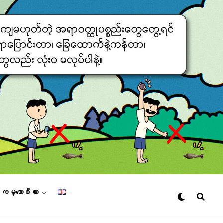
– ကမ္ဘောဒီးယား