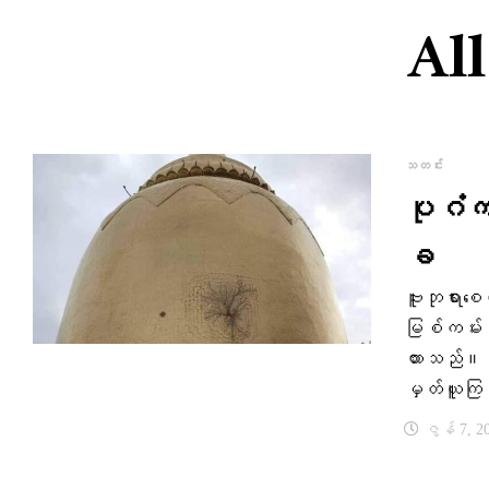
All
သတင်း
ပုဂံက ရ
ခ
ဗူးဘုရားစ
မြစ်ကမ်း
ထားသည်။ စ
မှတ်ယူက
ဇွန် 7, 2