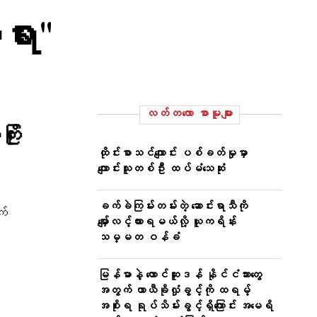
ရား"
လတ်တ‌လော စာမူများ
ိုး
ထိုင်းစာသင်ကျောင်း ပစ်ခတ်မှုမှာ
ကျောင်းသူတစ်ဦး ထပ်မံသေဆုံး
ခက်ခဲကြမ်းတမ်းတဲ့ ဆောင်းရာသီကို
က်
မျှော်လင့်ထားရမယ်လို့ ယူကရိန်း
သမ္မတ ဝန်ခံ
မြန်မာနဲ့ တောင်ဆူဒန် နိုင်ငံသားတွေ
အတွက် ယာယီခိုလှုံခွင့်ကို ထရမ့်
အစိုးရ ရုပ်သိမ်းခွင့်ရှိကြောင်း အမေရိ