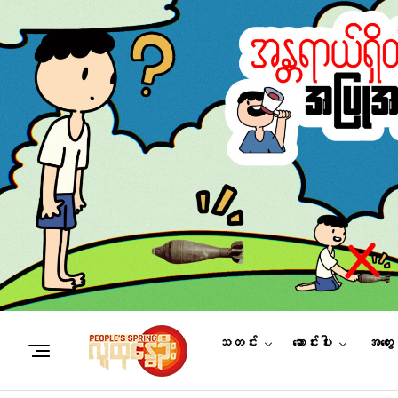
သတင်း
ဆောင်းပါး
အတွေ