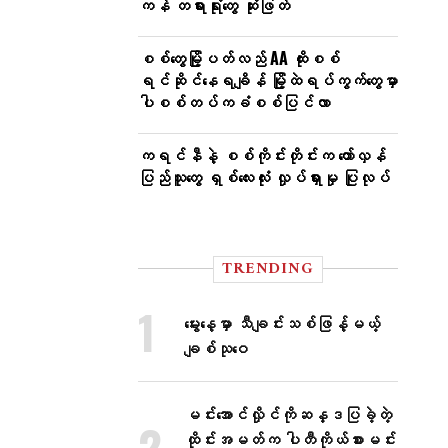
ကန် တရားရုံးတွေ ဆုံးဖြတ်
စစ်တွေမြို့ပတ်လည် AA ထိုးစစ်
ရင်ဆိုင်နေရချိန် မြို့ထဲရပ်ကွက်တွေမှာ
ပါစစ်တပ်ကခံစစ်ပြင်လာ
ကရင်နီနဲ့ စစ်ကိုင်းတိုင်းက တော်လှန်
ပြည်သူတွေ ရှစ်လေးလုံး လှုပ်ရှားမှု ပြုလုပ်
TRENDING
မွေးနေ့မှာ သီချင်းသစ်ဖြန့်မယ့်
ချစ်သုဝေ
မင်းအောင်လှိုင်ကိုဆန္ဒပြခဲ့တဲ့
ထိုင်းအမတ်က ပါတီကိုယ်စားမင်း