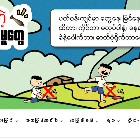
းအမြင်
ဘာသာပြန်ဆောင်းပါး
မေးမြန်းခန်း
ရသ
ထိုင်း 