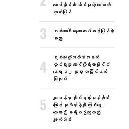
အောင်လှိုင်ဆီ လိပ်မူတဲ့ ပေးစာကို
ထုတ်ပြန်
စစ်ဘေးပေါ် ရေဘေးထပ်ဆင့်ပြန်တဲ့
အညာ
ရှစ်လေးလုံးအထိမ်းအမှတ်
လှုပ်ရှားမှု တောင်ကိုရီးယားနိုင်ငံ
နေရာ ၁၂ ခုမှာ တပြိုင်နက်
ပြုလုပ်
ဂျပန်မှာ တိုင်ဖွန်းမုန်တိုင်း
ကြောင့် လူသိန်းနဲ့ချီ ပြောင်းရွှေ့၊
လေယာဉ် ခရီးစဉ်တွေလည်း
ဖျက်သိမ်း