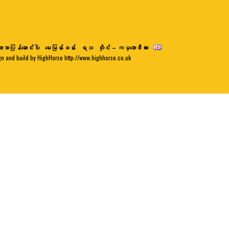
ာသာပြန်ဆောင်းပါး
မေးမြန်းခန်း
ရသ
ထိုင်း – ကမ္ဘောဒီးယား
gn and build by HighHorse http://www.highhorse.co.uk