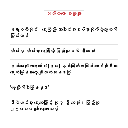
လတ်တ‌လော စာမူများ
ဧရာဝတီတိုင်း၊ရေကြည်-သာ​ပေါင်းအစပ်မှာတိုက်ပွဲတွေဆက်
ပြင်းထန်
တိုင်း ၄ တိုင်းမှာ ရေကြီးလို့ ပြည်သူ ၁၆ ဦးသေဆုံး
ရှစ်လေးလုံးအရေးတော်ပုံ (၃၈) နှစ်မြောက်အဖြစ် တောင်ကိုရီးယား
ရောက်မြန်မာတွေ ချီတက်ဆန္ဒပြ
‘မေ့လိုက်ပါမြနန္ဒာ’
ဒီပဲယင်းမှာ ရေဘေးကြောင့် လူ ၇ ဦး သေဆုံး၊ ပြည်သူ
၂၅၀၀၀ ကျော် ရေဘေးသင့်