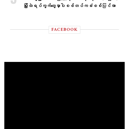
မြို့ထဲရပ်ကွက်တွေမှာပါစစ်တပ်ကခံစစ်ပြင်လာ
FACEBOOK