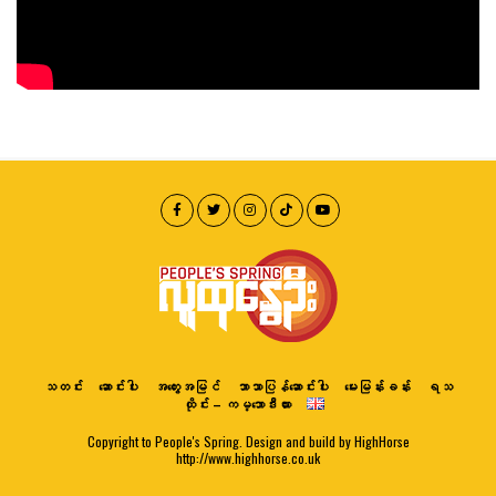
သတင်း
ဆောင်းပါး
အတွေးအမြင်
ဘာသာပြန်ဆောင်းပါး
မေးမြန်းခန်း
ရသ
ထိုင်း – ကမ္ဘောဒီးယား
Copyright to People's Spring. Design and build by HighHorse
http://www.highhorse.co.uk