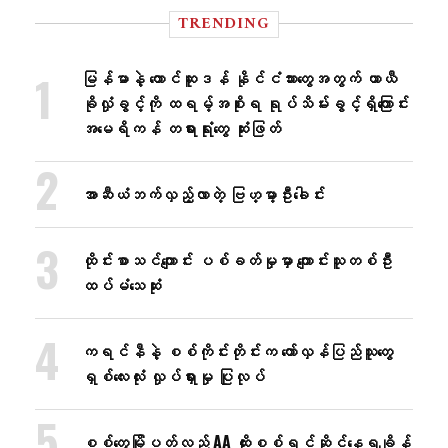
TRENDING
မြန်မာနဲ့ တောင်ဆူဒန် နိုင်ငံသားတွေအတွက် ယာယီ
ခိုလှုံခွင့်ကို ထရမ့်အစိုးရ ရုပ်သိမ်းခွင့်ရှိကြောင်း
အမေရိကန် တရားရုံးတွေ ဆုံးဖြတ်
အာဆီယံဘက်လှည့်လာတဲ့ ဗြဟ္မာ့ဦးခေါင်း
ထိုင်းစာသင်ကျောင်း ပစ်ခတ်မှုမှာ ကျောင်းသူတစ်ဦး
ထပ်မံသေဆုံး
ကရင်နီနဲ့ စစ်ကိုင်းတိုင်းက တော်လှန်ပြည်သူတွေ
ရှစ်လေးလုံး လှုပ်ရှားမှု ပြုလုပ်
စစ်တွေမြို့ပတ်လည် AA ထိုးစစ်ရင်ဆိုင်နေရချိန်