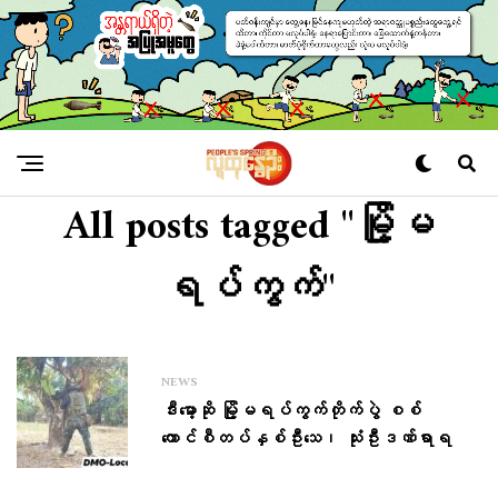
All posts tagged "မြို့မ
ရပ်ကွက်"
NEWS
ဒီးမော့ဆို မြို့မရပ်ကွက်တိုက်ပွဲ စစ်
ကောင်စီတပ်နှစ်ဦးသေ၊ သုံးဦးဒဏ်ရာရ