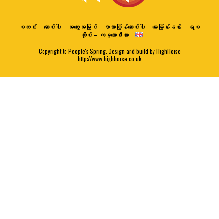
သတင်း
ဆောင်းပါး
အတွေးအမြင်
ဘာသာပြန်ဆောင်းပါး
မေးမြန်းခန်း
ရသ
ထိုင်း – ကမ္ဘောဒီးယား
Copyright to People's Spring. Design and build by HighHorse
http://www.highhorse.co.uk