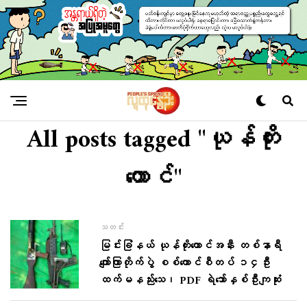
All posts tagged "ယုန်တိုး
တောင်"
သတင်း
မြင်းခြံနယ် ယုန်တိုးတောင်အနီး တစ်နာရီ
ကျော်ကြာတိုက်ပွဲ စစ်ကောင်စီတပ် ၁၄ဦး
ထက်မနည်းသေ၊ PDF ရဲဘော်နှစ်ဦးကျဆုံး