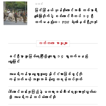
သတင်း
မြင်းခြံနယ် ယုန်တိုးတောင်အနီး တစ်နာရီ
ကျော်ကြာတိုက်ပွဲ စစ်ကောင်စီတပ် ၁၄ဦး
ထက်မနည်းသေ၊ PDF ရဲဘော်နှစ်ဦးကျဆုံး
လတ်တ‌လော စာမူများ
ခင်ဦးမှာ မူးမြစ်ရေကြီးလို့ ကျေးရွာ ၁၄ ရွာထက်မနည်း
ရွှေ့ပြောင်း
အမေရိကန်မှာ မွေးဖွားသူတွေ နိုင်ငံသားဖြစ်ခွင့်ကို
ကန့်သတ်မယ့် အထူးအမိန့်တွေ ထရမ့်ထပ်ထုတ်
ဒေါ်အောင်ဆန်းစုကြည်နဲ့ မတရားဖမ်းဆီးခံရသူအားလုံးလွှတ်ပေး
ဖို့ အမေရိကန် ထပ်မံတောင်းဆို