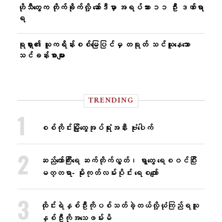
ဟိုသီတွေက တိုက်ခိုက်လို့ ဆော်ဒီမှာ အရပ်သား ၁၁ ဦး ဒဏ်ရာ
ရ
ရုရှား၏ ယူကရိန်းစစ်မြေပြင်မှ တရုတ် သင်ယူနေသော
သင်ခန်းစာများ
TRENDING
စစ်ကိုင်းမြို့ထွေအုပ်ရုံးအနီး ဗုံးပေါက်
ဆည်တော်ကြီးရေ ဆက်တိုက်လွှတ်၊ ရွာတွေ ရေစဝင်ပြီး
မတ္တရာ- မိုးကုတ်လမ်းပိုင်း ရေစကျော်
ထိုင်းရဲနှစ်ဦးကိုပစ်သတ်ခဲ့တယ်လို့ယုံကြည်ရသူ
နှစ်ဦးကိုအသေဖမ်းမိ