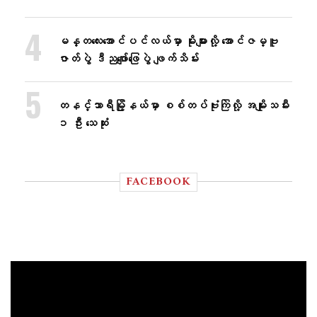
မန္တလေးအောင်ပင်လယ်မှာ မိုးများလို့ အောင်ဇမ္ဗူ
ဇာတ်ပွဲ ဒီညဖျော်ဖြေပွဲ ဖျက်သိမ်း
တနင်္သာရီမြို့နယ်မှာ စစ်တပ်ဗုံးကြဲလို့ အမျိုးသမီး
၁ ဦး သေဆုံး
FACEBOOK