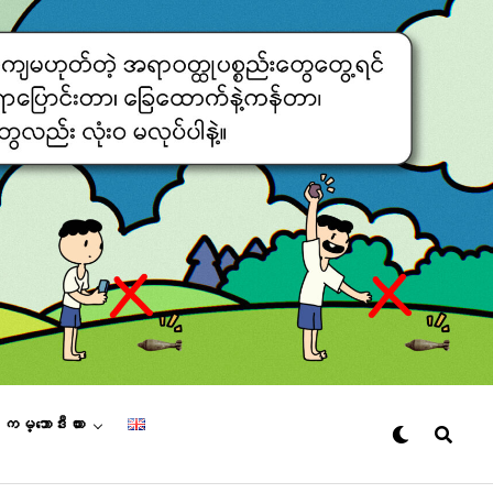
– ကမ္ဘောဒီးယား