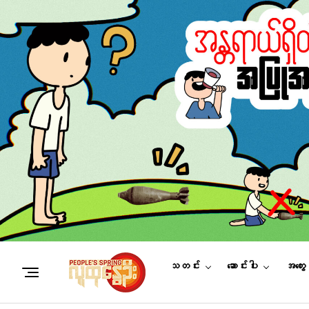
သတင်း
ဆောင်းပါး
အတွေ