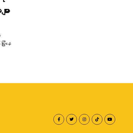
ျား
ေ
ို့နေ