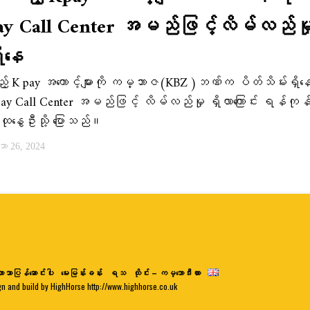
y Call Center အမည်ဖြင့်လိမ်လည်မှုမ
ိ​နေ
့် K pay အကောင့်များကို က​မ္ဘာဇ(KBZ )ဘဏ်က ပိတ်သိမ်း​ရှိ​န
y Call Center အမည်ဖြင့် လိမ်လည်မှု ရှိလာကြောင်း ရန်ကုန်မြ
ထုနွေဦးသို့ ပြောသည်။
 26, 2024
ာသာပြန်ဆောင်းပါး
မေးမြန်းခန်း
ရသ
ထိုင်း – ကမ္ဘောဒီးယား
gn and build by HighHorse http://www.highhorse.co.uk