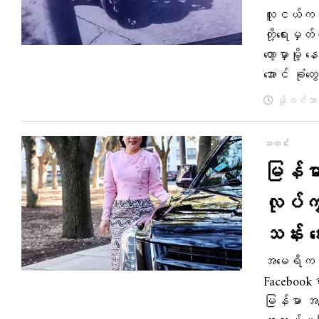
လူငယ်က အ
တို့ရေးမှတ
တော့မှာမို
အောင် ခုံတ
နိုဝင်ဘာ 
သတင်း
မြန်မ
လုပ်ကွက
သန်း ပ
အမေရိကန် 
Facebookမှ
မြန်မာ အမျ