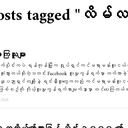
osts tagged "လိမ်လ
းကြသူများ
ဲ့ ရက်ပိုင်းကပဲ ရန်ကုန်မြို့က ရုပ်ရှင်ကင်မရာမန်းလူငယ
က်ဆုံးသွားတယ်ဆိုတဲ့သတင်း Facebook လူမှုကွန်ရက်မှာ တက်လာခဲ့
ပညာရှင်တချို့နဲ့ ရင်းနှီးသူတွေကလည်း ကင်မရာမန်းလူင
းတဲ့ဖြစ်စဥ်ကို ကိုယ့်လူမှုကွန်ရက်စာမျက်နှာမှာ တင်ပေးကြတယ်
, 2026