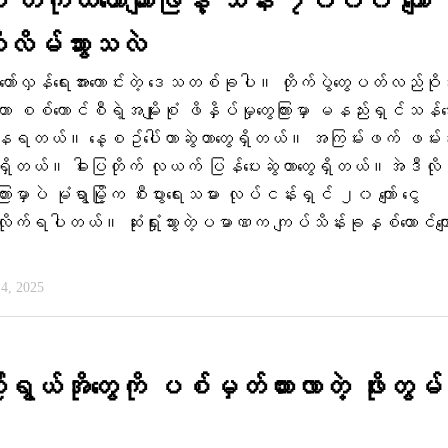
က တကိုယ်တော်ကျားဖြန့် သိန်း ၇၀၀၀ ကျော်
ုလိမ်သွားသလဲ
့ဟာ တော်လှန်ရေးအားကောင်းတဲ့ ဒေသတစ်ခုပါ။ တိုက်ပွဲတွေပတ်လည်ဝိုင
ြို့ဟာ စစ်ကောင်စီရဲ့အမျိုးစုံ ဖိနှိပ်မှုတွေကြားမှာ မနည်းရှင်သန်
ရတယ်။ နေ့စဥ်ပေါ်တာဆွဲတာတွေရှိတယ်။ အကြမ်းဖက် ဖမ်းဆီး
ရှိတယ်။ ဓါးပြတိုက် လုယက် ပြန်ပေးဆွဲတာတွေရှိတယ်။အဲဒီလို
းမှာပဲ မုံရွာမြို့က စီးပွားရေးသမား လုပ်ငန်းရှင် ၂၀ ကျော် ငွေ
ုက်ရပါတယ်။ ဆုံးရှုံးသွားတဲ့ပမာဏက ကျပ်သိန်းခုနှစ်ထောင်ကျေ
4, 2025
းရွယ်အိုတွေကို ပစ်မှတ်ထားလာတဲ့ ဖိုးတွမ်တ