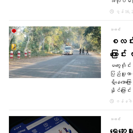
အလုပ်မဖြစ
ဇွန် 16, 
သတင်း
စလင်း
ကြောင်း
မကွေးတိုင်
ပြည်သူ့ကာ
ရှိနေသောကြ
နိုင်ကြော
ဇန်နဝါရီ
သတင်း
ရေ​ဘေး