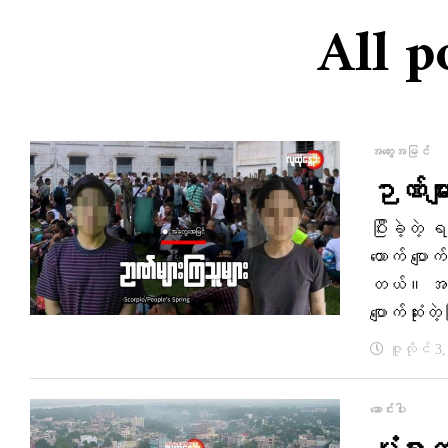
All p
အတွေးအမြင်
ဉာဏ်မျာ
ပြီးခဲ့တ
ယောက် ပျော
တယ်။ အနု
ပျောက်ဆုံ
ဇူလိုင် 3
ဆောင်းပါး