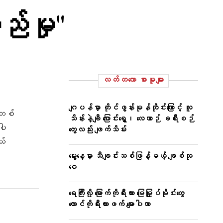
ည်မှု"
လတ်တ‌လော စာမူများ
ဂျပန်မှာ တိုင်ဖွန်းမုန်တိုင်းကြောင့် လူ
်တစ်
သိန်းနဲ့ချီ ပြောင်းရွှေ့၊ လေယာဉ် ခရီးစဉ်
ပါ
တွေလည်း ဖျက်သိမ်း
ယ်
။
မွေးနေ့မှာ သီချင်းသစ်ဖြန့်မယ့် ချစ်သု
ဝေ
ရေကြီးလို့ မြောက်ကိုရီးယား မြေမြှုပ်မိုင်းတွေ
တောင်ကိုရီးယားဖက် မျောပါလာ