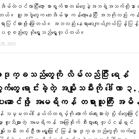
ိမ်ထဲဝင်လာပြီးတော့ စာရွက်စာတမ်းတွေနဲ့အဘရဲ့အသက်တို့နာ
်တယ်။ သူ့အဖွဲ့တွေက ဘေးအိမ်မှာ ကန်တော့နေပြီး အဘကိုလည်း ကန်တ
့ နေရာပြင်ထားဖို့ ပြောတယ်။ အဘလည်း နေရာလေးကျယ်ကျယ်ပြန့်ပြန့
ွေပစ္စည်းတွေ ဟိုရွှေ့သည်ရွှေ့လုပ်တယ်။
28, 2025
ာဒုက္ခသည်တွေကို လိမ်လည်ပြီး ရေနံ
်တွေ ရောင်းခဲ့တဲ့ အမျိုးသမီးကို ဒေါ်လာ ၃
ေးဆောင်ဖို့ အမေရိကန် တရားသူကြီး အမိန
သမ္မတ ဒေါ်နယ်လ်ထရမ့်ကို ထောက်ခံရေးသားတဲ့ ပို့စ်တွေကြောင့်
ာ လူသိများတဲ့ အမေရိကန် အခြေစိုက် စီးပွားရေး လုပ်ငန်းရှင်
ိုးသမီး တစ်ဦးဟာ ရွှေ့ပြောင်း မြန်မာ ဒုက္ခသည်တွေကို လက်တွေ့