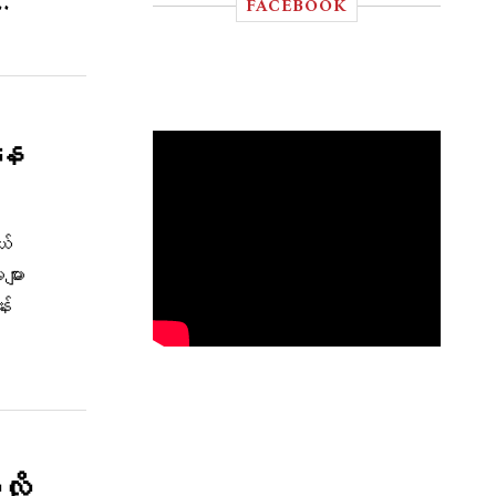
..
FACEBOOK
နေ
ယ်
ျား
်း
လို