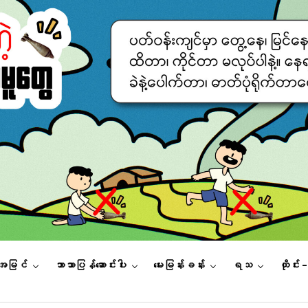
းအမြင်
ဘာသာပြန်ဆောင်းပါး
မေးမြန်းခန်း
ရသ
ထိုင်း 