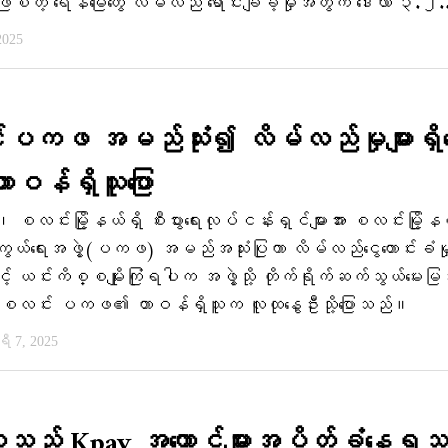
်တဲ့ ရေနံမြေတွေ လိမ်လည် ရောင်းချခဲ့မှုအတွက် ဒေါ်လာ ၃.၂.
2025
ပကဖ အမည်သုံး၍ လိမ်လည်မှုများရှိ
 တာဝန်ရှိသူပြော
း၊ စလင်းမြို့နယ်ရှိ စီးပွားရေးလုပ်ငန်းရှင်များအား စလင်းမြို့န
ကွယ်ရေးအဖွဲ့(ပကဖ) အမည်အသုံးပြုကာ လိမ်လည်ငွေတောင်းခံမှုမ
ောင့် ယင်းကိစ္စမျိုးကြုံရပါက အဖွဲ့သို့ တိုက်ရိုက်ဆက်သွယ်မေးမြန
င်း စလင်း ပကဖ၏ တာဝန်ရှိသူက လူထုနွေဦးသို့ပြောသည်။
 7, 2025
လှူသည့် Kpay အ​ကောင့်များအပိတ်ခံ​နေရသ