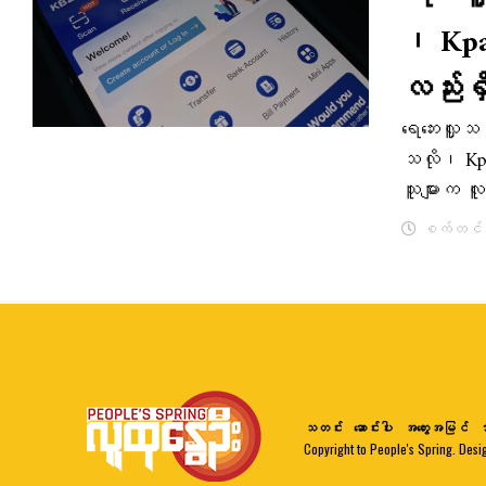
၊ Kpa
လည်းရှ
ရေဘေးလှူသည
သလို၊ Kpa
သူများက လူ
စက်တင်ဘာ
သတင်း
ဆောင်းပါး
အတွေးအမြင်
ဘ
Copyright to People's Spring. Desi