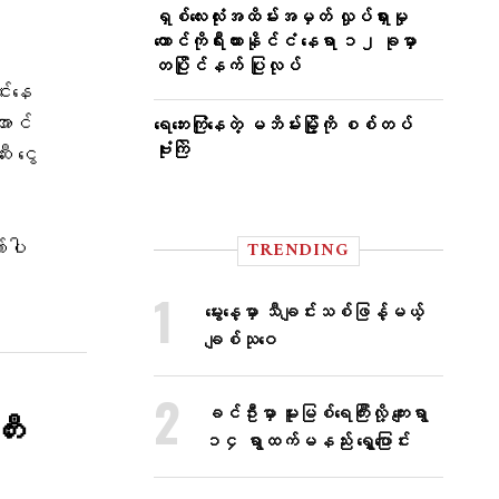
ရှစ်လေးလုံးအထိမ်းအမှတ် လှုပ်ရှားမှု
တောင်ကိုရီးယားနိုင်ငံ နေရာ ၁၂ ခုမှာ
တပြိုင်နက် ပြုလုပ်
်းနေ
အောင်
ရေဘေးကြုံနေတဲ့ မဘိမ်းမြို့ကို စစ်တပ်
ဗုံးကြဲ
 ငွေ
ာ်ပါ
TRENDING
မွေးနေ့မှာ သီချင်းသစ်ဖြန့်မယ့်
ချစ်သုဝေ
ခင်ဦးမှာ မူးမြစ်ရေကြီးလို့ ကျေးရွာ
ီး
၁၄ ရွာထက်မနည်း ရွှေ့ပြောင်း