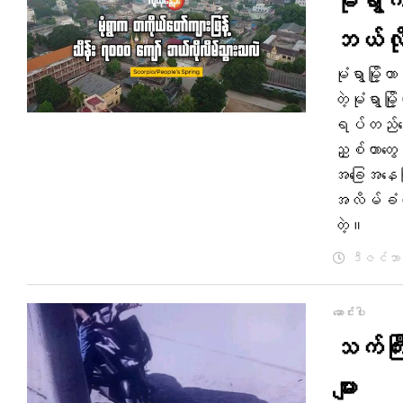
မုံရွာ
ဘယ်လိ
မုံရွာမြို
တဲ့မုံရွာမ
ရပ်တည်နေ
ညှစ်တာတွေ
အခြေအနေကြာ
အလိမ်ခံလိ
တဲ့။
ဒီဇင်ဘာ 
ဆောင်းပါး
သက်ကြီ
များ