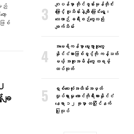
ဂျပန်မှာ တိုင်ဖွန်းမုန်တိုင်း
မည်
ကြောင့် လူသိန်းနဲ့ချီ ပြောင်းရွှေ့၊
ော့
လေယာဉ် ခရီးစဉ်တွေလည်း
်ဖြစ်
ဖျက်သိမ်း
အမေရိကန်မှာ မွေးဖွားသူတွေ
နိုင်ငံသားဖြစ်ခွင့်ကို ကန့်သတ်
မယ့် အထူးအမိန့်တွေ ထရမ့်
ထပ်ထုတ်
.၂
ရှစ်လေးလုံးအထိမ်းအမှတ်
့်ချ
လှုပ်ရှားမှု တောင်ကိုရီးယားနိုင်ငံ
နေရာ ၁၂ ခုမှာ တပြိုင်နက်
ပြုလုပ်