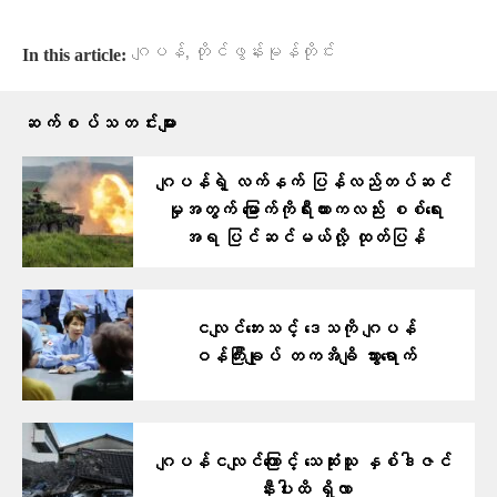
,
ဂျပန်
တိုင်ဖွန်းမုန်တိုင်း
In this article:
ဆက်စပ်သတင်းများ
ဂျပန်ရဲ့ လက်နက် ပြန်လည်တပ်ဆင်
မှုအတွက် မြောက်ကိုရီးယားကလည်း စစ်ရေး
အရ ပြင်ဆင်မယ်လို့ ထုတ်ပြန်
ငလျင်ဘေးသင့် ဒေသကို ဂျပန်
ဝန်ကြီးချုပ် တကအိချိ သွားရောက်
ဂျပန်ငလျင်ကြောင့် သေဆုံးသူ နှစ်ဒါဇင်
နီးပါးထိ ရှိလာ