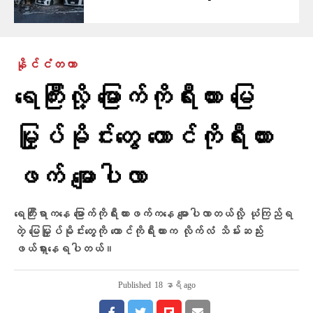
နိုင်ငံတကာ
ရေကြီးလို့ မြောက်ကိုရီးယား မြေ
မြှုပ်မိုင်းတွေ တောင်ကိုရီးယား
ဖက် မျောပါလာ
ရေကြီးရာကနေ မြောက်ကိုရီးယားဖက်ကနေ မျောပါလာတယ်လို့ ယုံကြည်ရ
တဲ့ မြေမြှုပ်မိုင်းတွေကို တောင်ကိုရီးယားက လိုက်လံ သိမ်းဆည်း
ဖယ်ရှားနေရပါတယ်။
Published
18 နာရီ ago