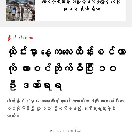
တောင်ကိုရီးယားမှာ အပူလွန်ကဲမှုကြောင့် သေဆုံး
သူ ၁၉ ဦးထိ ရှိလာ
နိုင်ငံတကာ
ထိုင်းမှာ နေ့ကလေးထိန်းစင်တာ
ကို ကားဝင်တိုက်မိပြီး ၁၀
ဦး ဒဏ်ရာရ
ထိုင်းနိုင်ငံမှာ နေ့ကလေးထိန်း ကျောင်းအဆောက်အအုံကို ကားတစ်စီးက
ဝင်တိုက်မိပြီး လူ ၁၀ ဦးထက်မနည်း ဒဏ်ရာရသွားခဲ့ပါ
တယ်။
Published
18 နာရီ ago