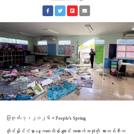
သြဂုတ်-၇၊၂၀၂၆။People’s Spring
ထိုင်းနိုင်ငံမှာ နေ့ကလေးထိန်း ကျောင်းအဆောက်အအုံကို ကားတစ်စီးက