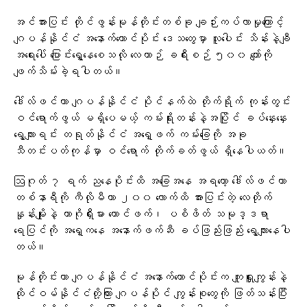
အင်အားပြင်း တိုင်ဖွန်းမုန်တိုင်းတစ်ခု ချဉ်းကပ်လာမှုကြောင့်
ဂျပန်နိုင်ငံ အနောက်တောင်ပိုင်း ဒေသတွေမှာ လူပေါင်း သိန်းနဲ့ချီ
အရေးပေါ် ပြောင်းရွှေ့နေစေသလို လေယာဉ် ခရီးစဉ် ၅၀၀ ကျော်ကို
ဖျက်သိမ်းခဲ့ရပါတယ်။
ဒေါ်လ်ဖင်ဟာ ဂျပန်နိုင်ငံ ပိုင်နက်ထဲ တိုက်ရိုက် ကုန်းတွင်း
ဝင်ရောက်ဖွယ် မရှိပေမယ့် ကမ်းရိုးတန်းနဲ့အပြိုင် ခပ်နှေးနှေး
ရွေ့လျားရင်း တရုတ်နိုင်ငံ အရှေ့ဖက် ကမ်းခြေကို အခု
သီတင်းပတ်ကုန်မှာ ဝင်ရောက် တိုက်ခတ်ဖွယ် ရှိနေပါယတ်။
ဩဂုတ် ၇ ရက် ညနေပိုင်းထိ အခြေအနေ အရတော့ ဒေါ်လ်ဖင်ဟာ
တစ်နာရီကို ကီလိုမီတာ ၂၀၀ လောက်ထိ အားပြင်းတဲ့ လေတိုက်
နှုန်းမျိုးနဲ့ ကာဂိုရှီးမား တောင်ဖက်၊ ပစိဖိတ် သမုဒ္ဒရာ
ရေပြင်ကို အရှေ့ကနေ အနောက်ဖက်ဆီ ခပ်ဖြည်းဖြည်း ရွေ့လျားနေပါ
တယ်။
မုန်တိုင်းဟာ ဂျပန်နိုင်ငံ အနောက်တောင်ပိုင်းက ကျူရှူးကျွန်းနဲ့
ထိုင်ဝမ်နိုင်ငံတို့ကြား ဂျပန်ပိုင် ကျွန်းစုတွေကို ဖြတ်သန်းပြီး