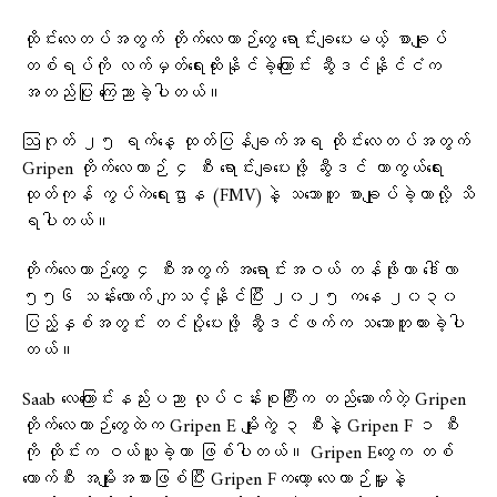
ထိုင်းလေတပ်အတွက် တိုက်လေယာဉ်တွေ ရောင်းချပေးမယ့် စာချုပ်
တစ်ရပ်ကို လက်မှတ်ရေးထိုးနိုင်ခဲ့ကြောင်း ဆွီဒင်နိုင်ငံက
အတည်ပြု ကြေညာခဲ့ပါတယ်။
ဩဂုတ် ၂၅ ရက်နေ့ ထုတ်ပြန်ချက်အရ ထိုင်းလေတပ်အတွက်
Gripen တိုက်လေယာဉ် ၄ စီး ရောင်းချပေးဖို့ ဆွီဒင် ကာကွယ်ရေး
ထုတ်ကုန် ကွပ်ကဲရေးဌာန (FMV)နဲ့ သဘောတူ စာချုပ်ခဲ့တာလို့ သိ
ရပါတယ်။
တိုက်လေယာဉ်တွေ ၄ စီးအတွက် အရောင်းအဝယ် တန်ဖိုးဟာ ဒေါ်လာ
၅၅၆ သန်းလောက် ကျသင့်နိုင်ပြီး ၂၀၂၅ ကနေ ၂၀၃၀
ပြည့်နှစ်အတွင်း တင်ပို့ပေးဖို့ ဆွီဒင်ဖက်က သဘောတူထားခဲ့ပါ
တယ်။
Saab လေကြောင်းနည်းပညာ လုပ်ငန်းစုကြီးက တည်ဆောက်တဲ့ Gripen
တိုက်လေယာဉ်တွေထဲက Gripen E မျိုးကွဲ ၃ စီးနဲ့ Gripen F ၁ စီး
ကို ထိုင်းက ဝယ်ယူခဲ့တာ ဖြစ်ပါတယ်။ Gripen Eတွေက တစ်
ယောက်စီး အမျိုးအစားဖြစ်ပြီး Gripen Fကတော့ လေယာဉ်မှူးနဲ့