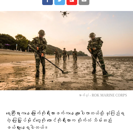
ဓာတ်ပုံ - ROK MARINE CORPS
ရေကြီးရာကနေ မြောက်ကိုရီးယားဖက်ကနေ မျောပါလာတယ်လို့ ယုံကြည်ရ
တဲ့ မြေမြှုပ်မိုင်းတွေကို တောင်ကိုရီးယားက လိုက်လံ သိမ်းဆည်း
ဖယ်ရှားနေရပါတယ်။