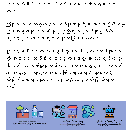
ဝင်တိုက်မိပြီး လူ ၁၀ ဦးထက်မနည်း ဒဏ်ရာရသွားခဲ့ပါ
တယ်။
ဩဂုတ် ၇ ရက်နေ့တုန်းက ကန်ချနာဘူရီမှာ အဲဒီယာဉ်တိုက်မှု
ဖြစ်ပွားခဲ့တာလို့ ဒေသခံ လူမှုကူညီရေးအဖွဲ့တစ်ခုဖြစ်တဲ့
ရတနာဗူဒ် ဖောင်ဒေးရှင်းက ထုတ်ပြန်ခဲ့ပါတယ်။
မူယန်းခရိုင်ထဲက ဘန်နွန်ဆွန်တန် နေ့ကလေးထိန်းကျောင်းထဲ
ကို အိမ်စီးကား တစ်စီးက ဝင်တိုက်ခဲ့တာလို့ ဖောင်ဒေးရှင်းက ဆို
ပါတယ်။ဒေသခံလူမှုဝန်ထမ်း အဖွဲ့အစည်းတွေ၊ ကယ်ဆယ်
ရေး အဖွဲ့တွေ၊ ရဲတွေက အခင်းဖြစ်ရာ နေရာဆီ သွားရောက်ပြီး
ထိခိုက်ဒဏ်ရာရသူတွေကို အကူအညီ ပေးခဲ့တယ်လို့ သိရပါ
တယ်။