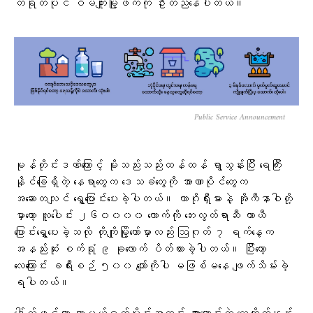
တရုတ်ပိုင် ဝမ်ကျူးမြို့ဖက်ကို ဦးတည်နေပါတယ်။
Public Service Announcement
မုန်တိုင်းဒဏ်ကြောင့် မိုးသည်းသည်းထန်ထန် ရွာသွန်းပြီး ရေကြီး
နိုင်ခြေရှိတဲ့ နေရာတွေက ဒေသခံတွေကို အာဏာပိုင်တွေက
အဆောတလျင် ရွှေ့ပြောင်းပေးခဲ့ပါတယ်။ ကာဂိုရှီးမားနဲ့ အိုကီနာဝါတို့
မှာတော့ လူပေါင်း ၂၆၀၀၀၀ လောက်ကို ဘေးလွတ်ရာဆီ ယာယီ
ပြောင်းရွှေ့ပေးခဲ့သလို တိုကျိုမြို့တော်မှာလည်း ဩဂုတ် ၇ ရက်နေ့က
အနည်းဆုံး စက်ရုံ ၉ ခုလောက် ပိတ်ထားခဲ့ပါတယ်။ ပြီးတော့
လေကြောင်း ခရီးစဉ် ၅၀၀ ကျော်ကိုပါ မဖြစ်မနေ ဖျက်သိမ်းခဲ့
ရပါတယ်။