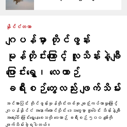
နိုင်ငံတကာ
ဂျပန်မှာ တိုင်ဖွန်း
မုန်တိုင်းကြောင့် လူသိန်းနဲ့ချီ
ပြောင်းရွှေ့၊ လေယာဉ်
ခရီးစဉ်တွေလည်း ဖျက်သိမ်း
အင်အားပြင်း တိုင်ဖွန်းမုန်တိုင်းတစ်ခု ချဉ်းကပ်လာမှုကြောင့်
ဂျပန်နိုင်ငံ အနောက်တောင်ပိုင်း ဒေသတွေမှာ လူပေါင်း သိန်းနဲ့ချီ
အရေးပေါ် ပြောင်းရွှေ့နေစေသလို လေယာဉ် ခရီးစဉ် ၅၀၀ ကျော်ကို
ဖျက်သိမ်းခဲ့ရပါတယ်။