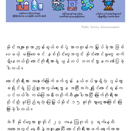
Public Service Announcement
မိုင်းအများစုဟာ ကျွန်းဆွယ်စစ်ပွဲ ကာလတုန်းက မြှုပ်ခဲ့တာ ဖြစ်
ပေမယ့် မကြာသေးခင် နှစ်ပိုင်းတွေအတွင်း မိုင်းထောင်မှုတွေ ဆက်
ရှိနေတယ်လို့ တောင်ကိုရီးယားရဲ့ ယွန်ဟပ် သတင်းဌာနက ဖော်ပြခဲ့
ပါတယ်။
တောင်ကိုရီးယား အနောက်မြောက်ဖက်စွန်း နယ်စပ်မှာရှိတဲ့ ဂွမ်ဟွာ
ခရိုင်ရဲ့ ပြည်သူ့ကာကွယ်ရေးဌာန အကြီးအကဲ ချွိုင်ယောင်ရန်းက
ပင်လယ်ဝါ ကမ်းခြေအနီးတဝိုက်ဆီ မျောပါလာပြီး မြောက်ကိုရီးယား
ပိုင်လို့ ယုံကြည်ရတဲ့ မြေမြှုပ်မိုင်း ၁၅ လုံးကို ရှာတွေ့ထားကြောင်း ပြော
ကြားခဲ့ပါတယ်။
အဲဒီ မိုင်းတွေဟာ ဇူလိုင် ၂၃ ကနေ ဩဂုတ် ၃ ရက်နေ့ထိ
အတောအတွင်း ရေစီးနဲ့အတူ မျောပြီး တောင်ကိုရီးယားဖက် ရောက်လာတာ