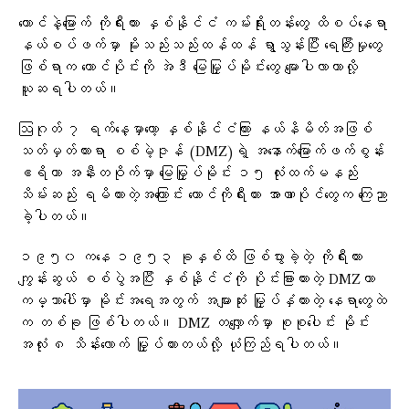
တောင်နဲ့မြောက် ကိုရီးယား နှစ်နိုင်ငံ ကမ်းရိုးတန်းတွေ ထိစပ်နေရာ
နယ်စပ်ဖက်မှာ မိုးသည်းသည်းထန်ထန် ရွာသွန်းပြီး ရေကြီးမှုတွေ
ဖြစ်ရာက တောင်ပိုင်းကို အဲဒီ မြေမြှုပ်မိုင်းတွေ မျောပါလာတာလို့
ယူဆရပါတယ်။
ဩဂုတ် ၇ ရက်နေ့မှာတော့ နှစ်နိုင်ငံကြား နယ်နိမိတ်အဖြစ်
သတ်မှတ်ထားရာ စစ်မဲ့ဇုန် (DMZ)ရဲ့ အနောက်မြောက်ဖက်စွန်း
ဧရိယာ အနီးတဝိုက်မှာ မြေမြှုပ်မိုင်း ၁၅ လုံးထက်မနည်း
သိမ်းဆည်း ရမိထားတဲ့အကြောင်း တောင်ကိုရီးယား အာဏာပိုင်တွေက ကြေညာ
ခဲ့ပါတယ်။
၁၉၅၀ ကနေ ၁၉၅၃ ခုနှစ်ထိ ဖြစ်ပွားခဲ့တဲ့ ကိုရီးယား
ကျွန်းဆွယ် စစ်ပွဲအပြီး နှစ်နိုင်ငံကို ပိုင်းခြားထားတဲ့ DMZဟာ
ကမ္ဘာပေါ်မှာ မိုင်းအရေအတွက် အများဆုံး မြှုပ်နှံထားတဲ့ နေရာတွေထဲ
က တစ်ခု ဖြစ်ပါတယ်။ DMZ တလျှောက်မှာ စုစုပေါင်း မိုင်း
အလုံး ၈ သိန်းလောက် မြှုပ်ထားတယ်လို့ ယုံကြည်ရပါတယ်။