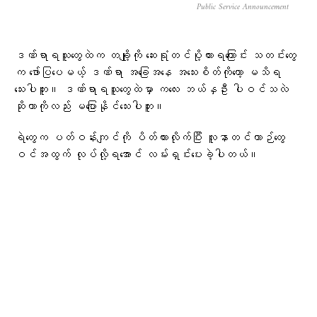
Public Service Announcement
ဒဏ်ရာရသူတွေထဲက တချို့ကို ဆေးရုံတင်ပို့ထားရကြောင်း သတင်းတွေ
က ဖော်ပြပေမယ့် ဒဏ်ရာ အခြေအနေ အသေးစိတ်ကိုတော့ မသိရ
သေးပါဘူး။ ဒဏ်ရာရသူတွေထဲမှာ ကလေး ဘယ်နှဦး ပါဝင်သလဲ
ဆိုတာကိုလည်း မပြောနိုင်သေးပါဘူး။
ရဲတွေက ပတ်ဝန်းကျင်ကို ပိတ်ထားလိုက်ပြီး လူနာတင်ယာဉ်တွေ
ဝင်အထွက် လုပ်လို့ရအောင် လမ်းရှင်းပေးခဲ့ပါတယ်။
ယာဉ်တိုက်မှု ဘာကြောင့် ဖြစ်ခဲ့တာလဲ၊ မတော်တဆလား၊
ရည်ရွယ်ချက်ရှိရှိလား ဆိုတာတွေကိုတော့ အာဏာပိုင်တွေက ဆက်လက်
စုံစမ်းနေဆဲ ဖြစ်ပါတယ်။
ထိုင်းနိုင်ငံ ၊ဘန်​ကောက်မြို့ရဲ့အ​နောက်​မြောက်ဘက်နားက နွန်ထ
ဘူရီ​ကျောင်းမှာ ဒီက​နေ့ကျောင်းတွင်းပစ်ခတ်မှုဖြစ်ပြီး ကျောင်းသား​တွေ
၊ဆရာ၊ဆရာမ​တွေအပါအဝင် အနည်းဆုံး ၇ ဦး​သေဆုံးပြီး ၁၅
ဦးဒဏ်ရာရခဲ့ပါတယ် ။