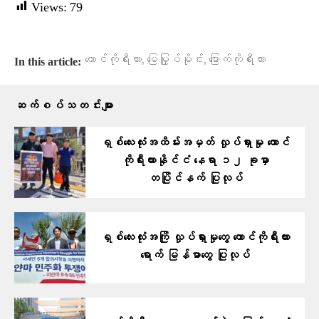
Views:
79
,
,
တောင်ကိုရီးယား
မြေမြှုပ်မိုင်း
မြောက်ကိုရီးယား
In this article:
ဆက်စပ်သတင်းများ
ရှစ်လေးလုံးအထိမ်းအမှတ် လှုပ်ရှားမှု တောင်
ကိုရီးယားနိုင်ငံ နေရာ ၁၂ ခုမှာ
တပြိုင်နက် ပြုလုပ်
ရှစ်လေးလုံးအကြို လှုပ်ရှားမှုတွေ တောင်ကိုရီးယား
ရောက် မြန်မာတွေ ပြုလုပ်