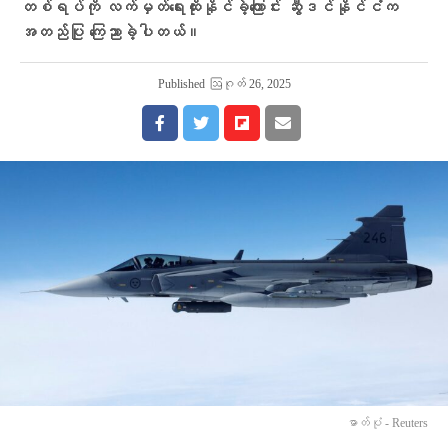
တစ်ရပ်ကို လက်မှတ်ရေးထိုးနိုင်ခဲ့ကြောင်း ဆွီဒင်နိုင်ငံက
အတည်ပြု ကြေညာခဲ့ပါတယ်။
Published
ဩဂုတ် 26, 2025
ဓာတ်ပုံ - Reuters