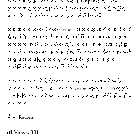
စီမံကိန်းမှာ မျိုးဆက်သစ် F-16တွေနဲ့ Gripenတွေကြား ဘယ်
တိုက်လေယာဉ်တွေကို ရွေးချယ်သင့်သလဲဆိုတာ သေချာ စဉ်းစားပြီးတဲ့
နောက် ဆွီဒင်ဖက်ကို အလေးသာခဲ့တာ ဖြစ်ပါတယ်။
ထိုင်းတော်ဝင် လေတပ်ကတော့ Gripen အသစ်တွေ ရောက်လာရင်လည်း
ရှိရင်းစွဲ အဟောင်းတွေကို အတူတွဲဖက်ပြီး စစ်ဆင်ရေးအတွက်
ဆက်လက် အသုံးပြုသွားမယ်လို့ ပြောပါတယ်။ အခု သဘောတူညီမှု
အသစ်ဟာ ကာကွယ်ရေး ထုတ်ကုန်တွေ ပြည်ပတင်ပို့ရောင်းချမှုကို
အရှိန်အဟုန်မြှင့်တင်ဖို့ ကြိုးစားနေတဲ့ ဆွီဒင်အတွက်
အောင်မြင်မှု တစ်ခုလည်း ဖြစ်ပါတယ်။
ထိုင်းလေတပ်ဟာ ပြီးခဲ့တဲ့လက ဖြစ်ပွားခဲ့တဲ့ ကမ္ဘောဒီးယားနဲ့
နယ်စပ် စစ်ရေးပဋိပက္ခမှာ Gripenတွေရော၊ F-16တွေကိုပါ
အသုံးပြုပြီး ကမ္ဘောဒီးယား စစ်ရေးပစ်မှတ်တွေကို ဗုံးကြဲ တိုက်ခိုက်
ခဲ့ပါတယ်။
ကိုးကား: Reuters
Views:
381