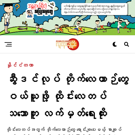
နိုင်ငံတကာ
ဆွီဒင်လုပ် တိုက်လေယာဉ်တွေ
ဝယ်ယူဖို့ ထိုင်းလေတပ်
သဘောတူ လက်မှတ်ရေးထိုး
ထိုင်းလေတပ်အတွက် တိုက်လေယာဉ်တွေ ရောင်းချပေးမယ့် စာချုပ်