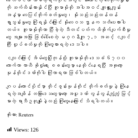
ဒေါ်လ်ဖင်ဟာ လာမယ့်ရက်ပိုင်းအတွင်း အားကောင်းတဲ့ လေတိုက်နှုန်း
ကို ဆက်ထိန်းထားနိုင်ပြီး ကူမာမိုတို အပါအဝင် ကျူရှူးကျွန်း
အနှံ့မှာ လေပြင်းတိုက်ခတ်မှုတွေ၊ မိုးသည်းသည်းထန်ထန်
ရွာသွန်းမှုတွေ ကြုံရနိုင်ကြောင်း မိုးလေဝသ ဌာနက သတိပေးထားပါ
တယ်။ ကူမာမိုတိုဟာ ပြီးခဲ့တဲ့ သီတင်းပတ်က ထိခိုက်ပျက်စီးမှု
တွေ အများအပြား ဖြစ်ပေါ်စေတဲ့ မဂ္ဂနီကျု ၇.၁ အဆင့် ငလျင်
ကြီး လှုပ်ခတ်မှုကို ကြုံတွေ့ထားရတဲ့ ဒေသပါ။
ငလျင်ကြောင့် အိမ်တွေပြိုကုန်လို့ ကူမာမိုတို ဒေသခံ ၆၇၀၀
လောက်ဟာ ယာယီ ခိုလှုံရေး စခန်းတွေမှာ နေထိုင်နေရပြီး အခုတော့
မုန်တိုင်းဒဏ်ကိုပါ ကြုံလာရတာ ဖြစ်ပါတယ်။
ဂျပန်တောင်ပိုင်းမှာ တိုင်ဖွန်းမုန်တိုင်း တိုက်ခတ်မှုနဲ့ ကြုံနေ
ရတဲ့အချိန် တခြားဒေသတွေမှာတော့ အပူဒဏ် လွန်လွန်ကျွံကျွံ မြင့်
မားတဲ့ ရာသီဥတုမျိုးနဲ့လည်း ကြုံတွေ့နေကြောင်း သိရပါတယ်။
ကိုးကား: Reuters
Views:
126