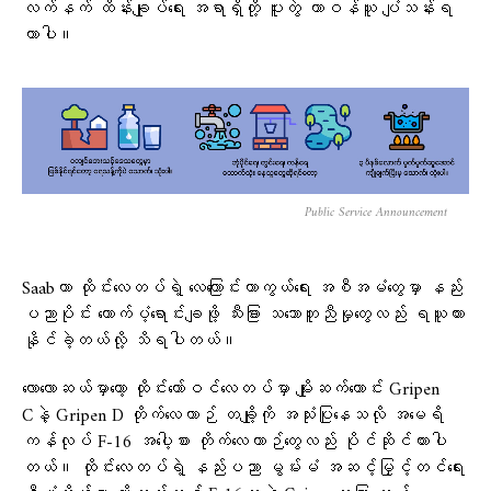
လက်နက် ထိန်းချုပ်ရေး အရာရှိတို့ ပူးတွဲ တာဝန်ယူ ပျံသန်းရ
တာပါ။
Public Service Announcement
Saabဟာ ထိုင်းလေတပ်ရဲ့ လေကြောင်းကာကွယ်ရေး အစီအမံတွေမှာ နည်း
ပညာပိုင်း ထောက်ပံ့ရောင်းချဖို့ သီးခြား သဘောတူညီမှုတွေလည်း ရယူထား
နိုင်ခဲ့တယ်လို့ သိရပါတယ်။
လောလောဆယ်မှာတော့ ထိုင်းတော်ဝင်လေတပ်မှာ မျိုးဆက်ဟောင်း Gripen
Cနဲ့ Gripen D တိုက်လေယာဉ် တချို့ကို အသုံးပြုနေသလို အမေရိ
ကန်လုပ် F-16 အပေါ့စား တိုက်လေယာဉ်တွေလည်း ပိုင်ဆိုင်ထားပါ
တယ်။ ထိုင်းလေတပ်ရဲ့ နည်းပညာ မွမ်းမံ အဆင့်မြှင့်တင်ရေး