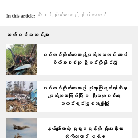
,
,
ဆွီဒင်
တိုက်လေယာဉ်
ထိုင်း လေတပ်
In this article:
ဆက်စပ်သတင်းများ
စစ်တပ်တိုက်​လေယာဥ်ပျက်ကျသတင်း အောင်
စိတ်အစစ်ဟု ဦးမင်းကိုနိုင်​ပြော
စစ်တပ်တိုက်​လေယာဥ် ဗုံသွားကြဲရင်း​မှော်ဘီမှာ
ပျက်ကျတာဖြစ်ပြီး ၁ ဦး​သေဟုစစ်​ရေး
သတင်းရင်းမြစ်အချို့​ပြော
နယ်ကျော်လာတဲ့ ရုရှားဒရုန်းကို ရိုမေးနီးယား
တိုက်လေယာဉ် ပစ်ချ