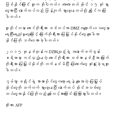
ဖြစ်နိုင်ကြောင်း သူက ဆိုပါတယ်။ လောလောဆယ် မိုင်း ၁၅ လုံး ရှာ
တွေ့ထားပြီး နောက်ထပ်လည်း ဖြန့်ကျက် ရှာဖွေနေတယ်လို့ ချွိုင်က ပြော
ပါတယ်။
ဇူလိုင်လမှာ တောင်ကိုရီးယား စစ်တပ်ဟာ DMZတလျှောက် ဒေသတွေမှာ
ရေကြီးရေလျှံမှုတွေကြောင့် မြောက်ကိုရီးယား မြေမြှုပ်မိုင်းတွေ မျောပါလာ
နိုင်ခြေကို သတိပေးထားခဲ့ပါတယ်။
၂၀၁၅ ခုနှစ်တုန်းက DZMမျဉ်းရဲ့ အနောက်ဖက်စွန်း
ဧရိယာမှာ ကင်းလှည့်နေတဲ့ တောင်ကိုရီးယား စစ်သားနှစ်ဦးဟာ မြောက်
ကိုရီးယား မြေမြှုပ်မိုင်းကို တက်နင်းမိပြီး ခြေထောက်တွေ ဆုံးရှုံးခဲ့ရဖူး
ပါတယ်။
ဂွမ်ဟွာ ခရိုင်ရဲ့ အာဏာပိုင်တွေကတော့ ရေနဲ့ မျောလာတဲ့ မြေမြှုပ်
မိုင်းတွေကို ဆက်လက် ရှာဖွေနေပြီး နောက်ထပ် မိုင်းအသစ်တွေ
ထပ်တွေ့လာနိုင်ခြေကိုလည်း မျှော်လင့်ထားကြောင်း ပြောကြားသွားပါတယ်။
ကိုးကား: AFP