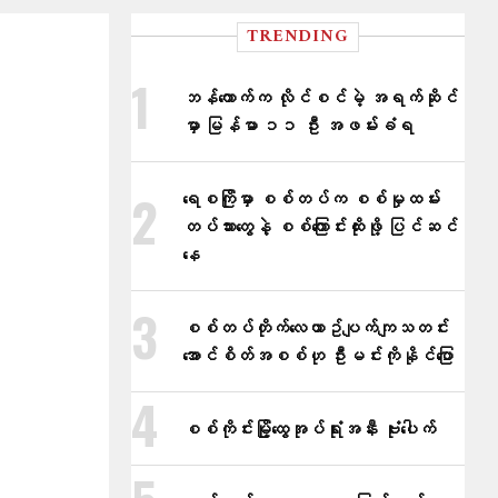
TRENDING
ဘန်ကောက်က လိုင်စင်မဲ့ အရက်ဆိုင်
မှာ မြန်မာ ၁၁ ဦး အဖမ်းခံရ
ရေစကြိုမှာ စစ်တပ်က စစ်မှုထမ်း
တပ်သားတွေနဲ့ စစ်ကြောင်းထိုးဖို့ ပြင်ဆင်
နေ
စစ်တပ်တိုက်​လေယာဥ်ပျက်ကျသတင်း
အောင်စိတ်အစစ်ဟု ဦးမင်းကိုနိုင်​ပြော
စစ်ကိုင်းမြို့ထွေအုပ်ရုံးအနီး ဗုံးပေါက်