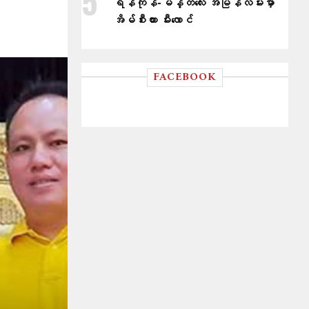
ရန်ကုန်-မန္တလေး အမြန်လမ်းမှာ
အိမ်စီးကား မီးလောင်
FACEBOOK