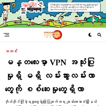
သတင်း
မန္တလေးမှာ VPN အသုံးပြု
မှုရှိ မရှိ လမ်းသွားလမ်းလာ
တွေကို စစ်ဆေးမှုတွေရှိလာ
ကိုယ်တိုင်ကြုံခဲ့ရသူတွေရဲ့ပြောပြချက်အရ ချမ်းအေးသာစံမြို့နယ်