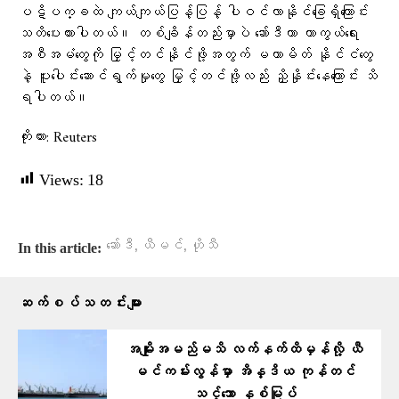
ပဋိပက္ခထဲ ကျယ်ကျယ်ပြန့်ပြန့် ပါဝင်လာနိုင်ခြေရှိကြောင်း
သတိပေးထားပါတယ်။ တစ်ချိန်တည်းမှာပဲ ဆော်ဒီဟာ ကာကွယ်ရေး
အစီအမံတွေကို မြှင့်တင်နိုင်ဖို့အတွက် မဟာမိတ် နိုင်ငံတွေ
နဲ့ ပူးပေါင်းဆောင်ရွက်မှုတွေ မြှင့်တင်ဖို့လည်း ညှိနှိုင်းနေကြောင်း သိ
ရပါတယ်။
ကိုးကား: Reuters
Views:
18
,
,
ဆော်ဒီ
ယီမင်
ဟိုသီ
In this article:
ဆက်စပ်သတင်းများ
အမျိုးအမည်မသိ လက်နက်ထိမှန်လို့ ယီ
မင်ကမ်းလွန်မှာ အိန္ဒိယ ကုန်တင်
သင်္ဘော နစ်မြုပ်