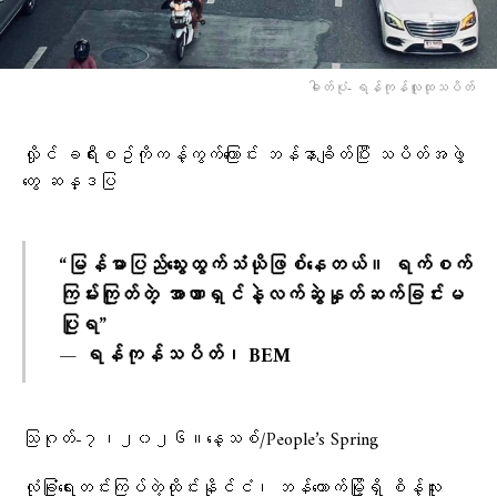
ဓါတ်ပုံ- ရန်ကုန်လူထုသပိတ်
လှိုင် ခရီးစဥ်ကိုကန့်ကွက်​ကြောင်း ဘန်နာချိတ်ပြီး သပိတ်အဖွဲ့​
တွေ ဆန္ဒပြ
“မြန်မာပြည်သွေးထွက်သံယိုဖြစ်နေတယ်။ ရက်စက်
ကြမ်းကြုတ်တဲ့ အာဏာရှင်နဲ့လက်ဆွဲနှုတ်ဆက်ခြင်းမ
ပြုရ”
— ရန်ကုန်သပိတ်၊ BEM
သြဂုတ်-၇၊၂၀၂၆။​နေ့သစ်/People’s Spring
လုံခြုံရေးတင်းကြပ်တဲ့ထိုင်းနိုင်ငံ၊ ဘန်ကောက်မြို့ရှိ စိန့်လူး