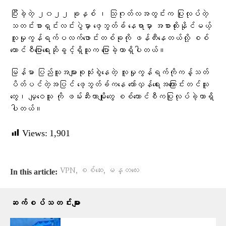
ပြီးခဲ့တဲ့ ၂၀၂၂ ခုနှစ် ၊ သြဂုတ်လအတွင်းက ပြုလုပ်တဲ့
သတင်းစာရှင်းလင်းပွဲမှာ ဖေ့ဘွတ်ခ် နေရာမှာ အစားထိုးနိုင်မယ့်
လူမှုကွန်ရက်ပလက်ဖောင်းတစ်ခုကို ဖန်တီးနေတယ်လို့ စစ်
ကောင်စီပြောရေးဆိုခွင့်ရှိသူက ပြောခဲ့တာရှိပါတယ်။
မြန်မာ ပြည်သူအများစုသုံးစွဲနေတဲ့ လူမှုကွန်ရက်ကိုကန့်သတ်
ပိတ်ပင်တဲ့အပြင် ဖေ့ဘွတ်ခ်ကနေ တော်လှန်ရေးအကြောင်းတင်သူ
တွေ၊ မျှဝေသူ ကို ဖမ်းဆီးတာမျိုးတွေ စစ်ကောင်စီကပြုလုပ်ခဲ့တာရှိ
ပါတယ်။
Views:
1,901
,
,
VPN
စစ်ဆေး
မန္တလေး
In this article:
ဆက်စပ်သတင်းများ