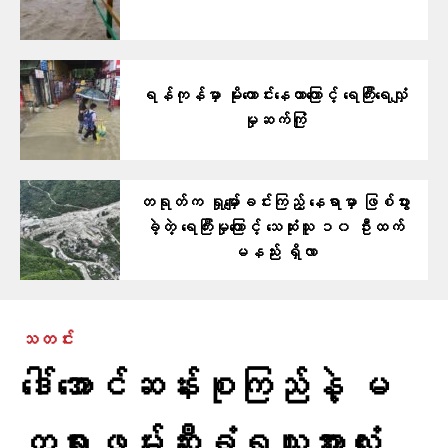
ရန်ကုန်မှာ မိုးကောင်းနေတာကြောင့် ရေကြီးရေလျှံ
မှုဆက်ကြုံ
တရုတ်က ရှုမျှော်ခင်းကြည့် နေရာမှာ ဖြစ်ပွား
ခဲ့တဲ့ ရေကြီးမှုကြောင့် သေဆုံးသူ ၁၀ ဦးထက်
မနည်း ရှိလာ
သတင်း
ဒေါ်အောင်ဆန်းစုကြည်နဲ့ မ
တရားဖမ်းဆီးခံရသူအားလုံး