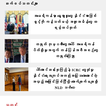
ဆက်စပ်သတင်းများ
အမေရိကန်မှာ မွေးဖွားသူတွေ နိုင်ငံသားဖြစ်
ခွင့်ကို ကန့်သတ်မယ့် အထူးအမိန့်တွေ ထ
ရမ့်ထပ်ထုတ်
တရုတ် ကုမ္ပဏီတွေအပေါ် အမေရိကန်
ပိတ်ဆို့မှုအတွက် တန်ပြန်အစီအစဉ်တွေ
တရုတ်ကြေညာ
ဒေါ်အောင်ဆန်းစုကြည်နဲ့ ICRC တွေ့ဆုံမှု
နိုင်ငံရေးအကျပ်အတည်းအပြုသဘောဆောင်တဲ့
အလှည့်အပြောင်းဖြစ်ပြီလို့ ကောက်ချက်မချဖို့
NLD သတိပေး
သတင်း