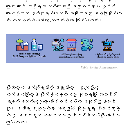
ကြောင်း ဆော်ဒီ အစိုးရက သတိပေးထားပြီး မကြာခင်မှာပဲ နိုင်ငံ
တောင်ပိုင်းက နက်ဂျ်ရန်ဒေသဆီ အမျိုးအမည် မခွဲခြားနိုင်သေး
တဲ့ လက်နက်ခဲယမ်းတွေ ကျရောက်ခဲ့တာ ဖြစ်ပါတယ်။
Public Service Announcement
ဟိုသီတွေက နက်ဂျ်ရန်းကို ဒရုန်းတွေ၊ ဒုံးကျည်တွေ၊
လက်နက်ကြီးတွေနဲ့ တိုက်ခိုက်ခဲ့တယ်လို့ ယူဆရပြီး အသေးစိတ်
အချက်အလက်တွေကိုတော့ ဆော်ဒီစစ်တပ်က မထုတ်ပြန်သေးပါ
ဘူး။ ဒဏ်ရာ ရသူတွေထဲမှာ အရေပြားပေါ် ဆိုးဆိုးရွားရွား မီးလောင်သွားခဲ့
တဲ့ ၄ နှစ်အရွယ် ကလေးငယ်လည်း ပါဝင်ခဲ့တယ်လို့ ဆော်ဒီက
ပြောပါတယ်။