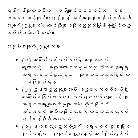
ရန်ကုန်လူထုသပိတ်၊ စမ်းချောင်းပင်မသပိတ်၊ စစ်
အာဏာရှင်ဆန့်ကျင်ရေးရန်ကုန် အင်အားစုတို့ကထိုင်းအစိုးရကို
အချက်(၅)ချက်ပါ​ ​တောင်းဆိုချက်ကိုလည်းထုတ်ပြန်ခဲ့​ကြောင်းလည်း
ထပ်မံအသိ​ပေးပါတယ်။
အဆိုပါအချက်(၅)ချက်မှာ
(၁) အကြမ်းဖက်စစ်တပ်ရဲ့ အတုအယောင်
ရွေးကောက်ပွဲ၊ အတုအယောင်သမ္မတကို သံတမန်ရေးရာ
အရ တရာဝင်မှုပေးခြင်း၊ လူရာသွင်းဆက်ဆံခြင်း လုံး
ဝမပြုလုပ်ရန်
(၂) မြန်မာပြည်သူများအပေါ် အကြမ်းဖက်စစ်တပ်ရဲ့
လေကြောင်းအကြမ်းဖက်မှု၊ စစ်ရာဇဝတ်မှုများနှင့် လူ့
အခွင့်အရေးချိုးဖောက်မှုများ အပေါ် ထိုင်းနိုင်ငံ
အပါအဝင် အာဆီယံနိုင်ငံများက တင်းတင်းကျပ်ကျပ်
ရပ်တန့်ဖို့ဖိအားပေးရန်
(၃) နယ်စပ်မျဉ်းတစ်လျှောက် တရားမဝင် ဒုစရိုက်
လုပ်ငန်းများ၊ လူကုန်ကူးမှုများနှင့် အွန်လိုင်းငွေလိမ်