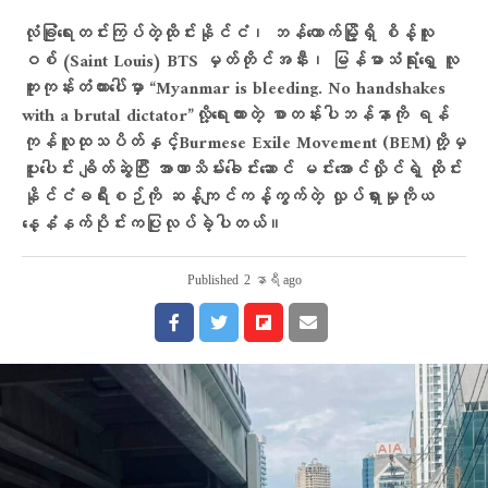
လုံခြုံရေးတင်းကြပ်တဲ့ထိုင်းနိုင်ငံ၊ ဘန်ကောက်မြို့ရှိ စိန့်လူး
ဝစ် (Saint Louis) BTS မှတ်တိုင်အနီး၊ မြန်မာသံရုံးရှေ့ လူ
ကူးကုန်းတံတားပေါ်မှာ “Myanmar is bleeding. No handshakes
with a brutal dictator”လို့​ရေးထားတဲ့ စာတန်းပါဘန်နာကို ရန်
ကုန်လူထုသပိတ်နှင့်Burmese Exile Movement (BEM)တို့မှ
ပူးပေါင်း ချိတ်ဆွဲပြီး အာဏာသိမ်း​ခေါင်း​ဆောင် မင်းအောင်လှိုင်ရဲ့ ထိုင်း
နိုင်ငံခရီးစဉ်ကို ဆန့်ကျင်ကန့်ကွက်တဲ့ လှုပ်ရှားမှုကိုယ​​
နေ့နံနက်ပိုင်းကပြုလုပ်ခဲ့ပါတယ်။
Published
2 နာရီ ago