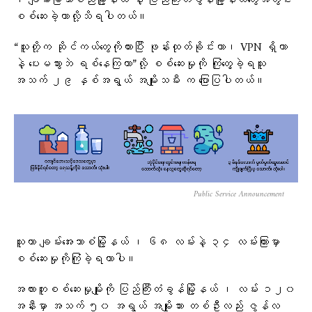
၊ ချမ်းမြသာစည်မြို့နယ် နဲ့ ပြည်ကြီးတံခွန်မြို့နယ်တွေအတွင်း
စစ်ဆေးခဲ့တာလို့သိရပါတယ်။
“သူတို့က ဆိုင်ကယ်တွေကိုတားပြီး ဖုန်းထုတ်ခိုင်းတာ၊ VPN ရှိတာ
နဲ့ ပေးမသွားဘဲ ရစ်နေကြတာ”လို့ စစ်ဆေးမှုကို ကြုံတွေ့ခဲ့ရသူ
အသက် ၂၉ နှစ်အရွယ် အမျိုးသမီး က ပြောပြပါတယ်။
Public Service Announcement
သူဟာ ချမ်းအေးသာစံမြို့နယ် ၊ ၆၈ လမ်းနဲ့ ၃၄ လမ်းကြားမှာ
စစ်ဆေးမှုကိုကြုံခဲ့ရတာပါ။
အလားတူစစ်ဆေးမှုမျိုးကို ပြည်ကြီးတံခွန်မြို့နယ် ၊ လမ်း ၁၂၀
အနီးမှာ အသက် ၅၀ အရွယ် အမျိုးသား တစ်ဦးလည်း ဇွန်လ