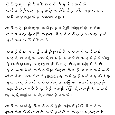
ဟိုသီတွေရော၊ ဟိုသီအပါအဝင် အီရန်မဟာမိတ်
လက်နက်ကိုင်တွေ စုဖွဲ့ထားတဲ့ တပ်ပေါင်းစုကပါ အခုကိစ္စ
အပေါ် ဘာမှတ်ချက်မှ မပေးသေးပါဘူး။
ဆော်ဒီတွေနဲ့ ဟိုသီကြားမှာ ဆယ်စုနှစ်နဲ့ချီ ကြာညောင်းတဲ့ စစ်ရေး
တင်းမာမှုတွေ ရှိနေပြီး အခုတော့ အီရန်စစ်ပွဲနဲ့ပါ ရောထွေး ယှက်
နွှယ်လာနေတာ ဖြစ်ပါတယ်။
အစောပိုင်းမှာ အမည်မဖော်လိုသူ ဆော်ဒီ စစ်ဘက် ထိပ်တန်း
အရာရှိ တစ်ဦးက အမေရိကန်နဲ့ မဟာမိတ် အာရပ်နိုင်ငံတွေ
ရဲ့ ထောက်လှမ်းရေး အဖွဲ့တွေက ဟိုသီတွေနဲ့ အီရတ်အခြေစိုက် အီ
ရန် မဟာမိတ် လက်နက်ကိုင်တွေဟာ အီရန် အစ္စလာမ်မစ်
တော်လှန်ရေး အစောင့်တပ် (IRGC)ရဲ့ လမ်းညွှန်ချက်အရ ဆော်ဒီမှာ
ရှိတဲ့ အရပ်ဖက် ပစ်မှတ်တွေနဲ့ အခြေခံ အဆောက်အအုံတွေကို
အချိတ်အဆက်မိမိ တိုက်ခိုက်လာနိုင်ခြေ ရှိတယ်ဆိုတဲ့ သတင်း
တွေ ရရှိထားကြောင်း မှတ်ချက်ပေးခဲ့ပါတယ်။
ဆော်ဒီက လက်ရှိ အီရန်စစ်ပွဲကို အကြောင်းပြုပြီး အီရန်က
ကျောထောက်နောက်ခံ ပေးထားတဲ့ လက်နက်ကိုင် အဖွဲ့အစည်းတွေကပါ