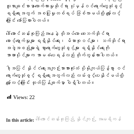
လူသားချင်းစာနာထောက်ထားမှုဆိုင်ရာ ပုံမှန်ဝင်ရောက်တွေ့ဆုံခွင့်
ရရှိရေးအတွက် အစပြုမှုတစ်ရပ် ဖြစ်လာမယ်လို့ မျှော်လင့်
ကြောင်း ဖော်ပြထားပါတယ်။
ဒေါ်အောင်ဆန်းစုကြည်အနေနဲ့ လိုအပ်သော ဆေးဘက်ဆိုင်ရာ
စောင့်ရှောက်မှုများ ရရှိနိုင်ရေး၊ မိသားစုဝင်များ၊ သက်ဆိုင်ရာ
အဖွဲ့အစည်းများရဲ့ သွားရောက်တွေ့ဆုံခွင့်များ ရရှိနိုင်ရေးကို
အာဏာပိုင်များက အာမခံပေးရန်လည်း တိုက်တွန်းထားပါတယ်။
ဒါ့အပြင် နိုင်ငံရေးအကျဉ်းသားအားလုံးထံ ပိုမိုကျယ်ပြန့်စွာ ဝင်
ရောက်တွေ့ဆုံခွင့် ရရှိရေးအတွက်လည်း လမ်းဖွင့်ပေးနိုင်မယ်လို့
မျှော်လင့်ကြောင်း ထုတ်ပြန်ချက်မှာ ပါရှိပါတယ်။
Views:
22
,
,
ဒေါ်အောင်ဆန်းစုကြည်
နိုင်ကျဉ်း
အမေရိကန်
In this article: