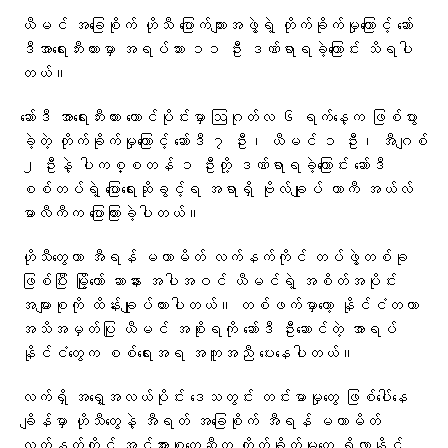
ယီမင် အခြေစိုက် ဟိုသီ ပြောက်ကျားအဖွဲ့ရဲ့ တိုက်ခိုက်မှုကြောင့် ဆော်
ဒီအာရေးဘီးယားမှာ အရပ်သား ၁၁ ဦး ဒဏ်ရာရခဲ့ကြောင်း သိရပါ
တယ်။
ဆော်ဒီ အာရေးဘီးယား တောင်ပိုင်းမှာ ဩဂုတ်လ ၆ ရက်နေ့က ဖြစ်ပွား
ခဲ့တဲ့ တိုက်ခိုက်မှုကြောင့် ဆော်ဒီ ၇ ဦး၊ ယီမင် ၁ ဦး၊ အီဂျစ်
၂ ဦးနဲ့ ပါကစ္စတန် ၁ ဦးတို့ ဒဏ်ရာရခဲ့ကြောင်း ဆော်ဒီ
စစ်တပ်ရဲ့ ပြောရေးဆိုခွင့်ရ အရာရှိ ဗိုလ်ချုပ် တာကီ အယ်လ်
မာလီကီက ပြောကြားခဲ့ပါတယ်။
ဟိုသီတွေဟာ အီရန် မဟာမိတ် လက်နက်ကိုင် တပ်ဖွဲ့တစ်ခု
ဖြစ်ပြီး မြို့တော် ဆာနား အပါအဝင် ယီမင်ရဲ့ အစိတ်အပိုင်း
အများစုကို ထိန်းချုပ်ထားပါတယ်။ တစ်ဖက်မှာတော့ နိုင်ငံတကာ
အသိအမှတ်ပြု ယီမင် အစိုးရကို ဆော်ဒီ ဦးဆောင်တဲ့ အာရပ်
နိုင်ငံတွေက စစ်ရေးအရ အကူအညီ ပေးနေပါတယ်။
လက်ရှိ အရှေ့အလယ်ပိုင်း ဒေသတွင်း တင်းမာမှုတွေ ဖြစ်ပေါ်နေ
ချိန်မှာ ဟိုသီတွေနဲ့ အီရတ် အခြေစိုက် အီရန် မဟာမိတ်
လက်နက်ကိုင် အင်အားစုတွေဆီက တိုက်ခိုက်မှုတွေ ရှိလာနိုင်