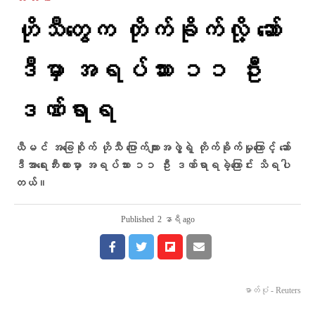
ဟိုသီတွေက တိုက်ခိုက်လို့ ဆော်
ဒီမှာ အရပ်သား ၁၁ ဦး
ဒဏ်ရာရ
ယီမင် အခြေစိုက် ဟိုသီ ပြောက်ကျားအဖွဲ့ရဲ့ တိုက်ခိုက်မှုကြောင့် ဆော်
ဒီအာရေးဘီးယားမှာ အရပ်သား ၁၁ ဦး ဒဏ်ရာရခဲ့ကြောင်း သိရပါ
တယ်။
Published
2 နာရီ ago
ဓာတ်ပုံ - Reuters