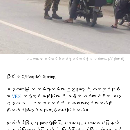
မန္တလေးမှာ စစ်ကောင်စီတပ်ဖွဲ့ဝင်တစ်ဦးက စစ်ဆေးနေပုံ (ပုံဟောင်း)
ဆိုင်းမင်း/People’s Spring
မန္တလေးမြို့ က လမ်းသွားလမ်းလာ ပြည်သူတွေ ရဲ့ လက်ကိုင်ဖုန်း
မှာ
VPN
ထည့်သွင်းအသုံးပြုတာ ရှိ မရှိကို စစ်ကောင်စီက မနေ့
ဇွန်လ ၁၂ ရက်ကစတင်ပြီး စစ်ဆေးတာတွေရှိလာတယ်လို့
ကိုယ်တိုင်ကြုံတွေခဲ့ရသူအချို့ကပြောပြပါတယ်။
ကိုယ်တိုင်ကြုံခဲ့ရသူတွေရဲ့ပြောပြချက်အရ ချမ်းအေးသာစံမြို့နယ်