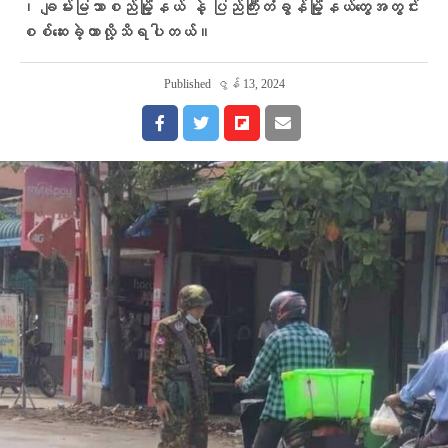
၊ ချမ်းမြသာစည်မြို့နယ် နဲ့ ပြည်ကြီးတံခွန်မြို့နယ်တွေအတွင်း
စစ်ဆေးခဲ့တာလို့သိရပါတယ်။
Published
ဇွန် 13, 2024