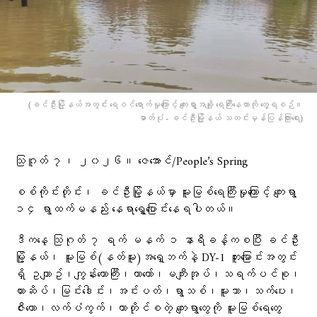
(ခင်ဦးမြို့နယ်အတွင်း ရေဝင်ရောက်မှုကြောင့် ကျေးရွာအချို့ ရေကြီးနေတာကို တွေ့ရစဉ်။
ဓာတ်ပုံ - ခင်ဦးမြို့နယ် သတင်းမှန်ပြန်ကြားရေး)
သြဂူတ် ၇၊ ၂၀၂၆။ ဇေအောင်/People’s Spring
စစ်ကိုင်းတိုင်း၊ ခင်ဦးမြို့နယ်မှာ မူးမြစ်ရေကြီးမှုကြောင့် ကျေးရွာ
၁၄ ရွာထက်မနည်း နေရာရွှေ့ပြောင်းနေရပါတယ်။
ဒီကနေ့ သြဂုတ် ၇ ရက် မနက် ၁ နာရီခန့်ကစပြီး ခင်ဦး
မြို့နယ်၊ မူးမြစ်(နတ်မူး)အရှေ့ဘက်နဲ့ DY-1 တူးမြောင်းအတွင်း
ရှိ ဥယျာဥ်၊ကျွန်းတောကြီး၊ယာတော်၊မကျီးအုပ်၊သရက်ပင်စု၊
ကားဆိပ်၊မြင်းဒေါင်း၊အင်းပတ်၊ရွာသစ်၊မူးသာ၊သက်ပေး၊
ဇီးတော၊လက်ပံကွက်၊တာတိုင်စတဲ့ ကျေးရွာတွေကို မူးမြစ်ရေတွေ