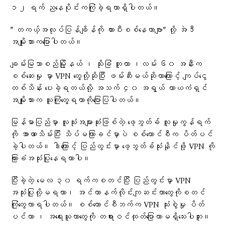
၁၂ ရက် ညနေပိုင်းကကြုံခဲ့ရတာရှိပါတယ်။
” တကယ့်အလုပ်ပြန်ချိန်ကို တားပီးစစ်နေတာဗျာ” လို့ အဲဒီ
အမျိုးသားကပြောပါတယ်။
ချမ်းမြသာစည်မြို့နယ် ၊ သိုးခြံ ဘူတာ ၊လမ်း ၆၀ အနီးက
စစ်ဆေးမှု မှာ VPN တွေ့လို့ဆိုပြီး ဖမ်းဆီးမယ်ဆိုတာကြောင့် ကျပ်ငွေ
တစ်သိန်း ပေးခဲ့ရတယ်လို့ အသက် ၄၀ အရွယ် ကာယကံရှင်
အမျိုးသားက သူကြုံတွေ့ရတာကိုပြောပြပါတယ်။
မြန်မာပြည်မှာ လူသုံးအများဆုံးဖြစ်တဲ့ ဖေ့ဘွတ်ခ် လူမှုကွန်ရက်
ကို အာဏာသိမ်းပြီး သိပ်မကြာခင်မှာပဲ စစ်ကောင်စီက ပိတ်ပင်
ခဲ့ပါတယ်။ ဒါကြောင့် ပြည်တွင်းမှာ ဖေ့ဘွတ်ခ်သုံးနိုင်ဖို့ VPN ကို
ကြားခံအသုံးပြုနေရတာပါ။
ပြီးခဲ့တဲ့ မေလ ၃၀ ရက်ကစတင်ပြီး ပြည်တွင်းမှာ VPN
အသုံးပြုလို့မရတာ၊ အင်တာနက်လိုင်းကျဆင်းတာတွေကိုစတင်
ကြုံတွေလာရပါတယ်။ စစ်ကောင်စီဘက်က VPN သုံးစွဲမှု ပိတ်
ပင်တာ ၊ အရေးယူတာတွေကို တရားဝင်ထုတ်ပြောတာမရှိသေးပါဘူး။