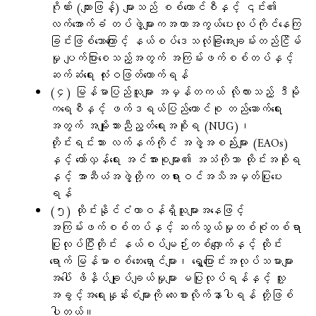
ဂိုဏ်း (ကျားဖြန့်) များသည် စစ်ကောင်စီနှင့် ၎င်း၏
လက်အောက်ခံ တပ်ဖွဲ့များကအကာအကွယ်ပေးလုပ်ကိုင်နေကြ
ခြင်းဖြစ်သောကြောင့် နယ်စပ်ဒေသလုံခြုံအေးချမ်းတည်ငြိမ်
မှု ပျက်ပြားစေသည့်အတွက် အကြမ်းဖက်စစ်တပ်နှင့်
ဆက်ဆံရေး လုံးဝဖြတ်တောက်ရန်
(၄) မြန်မာပြည်သူများ အမှန်တကယ် လိုလားသည့် ဒီမို
ကရေစီနှင့် ဖက်ဒရယ်ပြည်ထောင်စု တည်ဆောက်ရေး
အတွက် အမျိုးသားညီညွတ်ရေးအစိုးရ (NUG)၊
တိုင်းရင်းသား လက်နက်ကိုင် အဖွဲ့အစည်းများ (EAOs)
နှင့် တော်လှန်ရေး အင်အားစုများ၏ အသံကိုသာ ထိုင်းအစိုးရ
နှင့် အာဆီယံအဖွဲ့တို့က တရားဝင်အသိအမှတ်ပြုပေး
ရန်
(၅) ထိုင်းနိုင်ငံတာဝန်ရှိသူများအနေဖြင့်
အကြမ်းဖက်စစ်တပ်နှင့် ဆက်သွယ်မှုတစ်စုံတစ်ရာ
ပြုလုပ်ပြီးတိုင်း နယ်စပ်မျဉ်းတစ်လျှောက်နှင့် ထိုင်း
ရောက် မြန်မာစစ်ဘေးရှောင်များ၊ ရွှေ့ပြောင်းအလုပ်သမားများ
အပေါ် ဖိနှိပ်ချုပ်ချယ်မှုများ မပြုလုပ်ရန်နှင့် လူ့
အခွင့်အရေးနှုန်းစံများကို လေးစားလိုက်နာပါရန် တို့ဖြစ်
ပါတယ်။