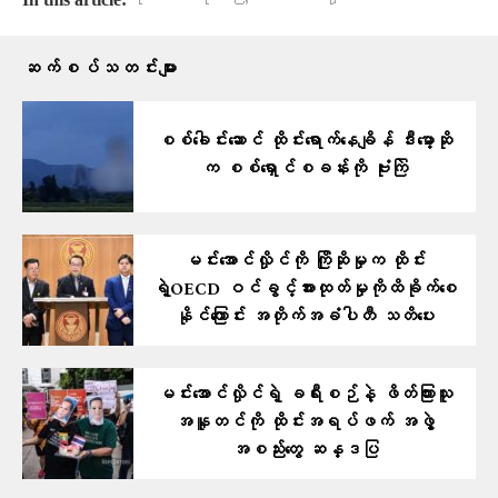
ဆက်စပ်သတင်းများ
စစ်ခေါင်းဆောင် ထိုင်းရောက်နေချိန် ဒီးမော့ဆို
က စစ်ရှောင်စခန်းကို ဗုံးကြဲ
မင်းအောင်လှိုင်ကို ကြိုဆိုမှုက ထိုင်း
ရဲ့OECD ဝင်ခွင့်အားထုတ်မှုကိုထိခိုက်စေ
နိုင်ကြောင်း အတိုက်အခံပါတီ သတိပေး
မင်းအောင်လှိုင်ရဲ့ ခရီးစဉ်နဲ့ ဖိတ်ကြားသူ
အနူတင်ကို ထိုင်းအရပ်ဖက် အဖွဲ့
အစည်းတွေ ဆန္ဒပြ