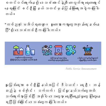
စတင်ဝင်ရောက်နေလို့ ဒေသခံ ထောင်နဲ့ချီ ဘေးလွတ်ရာ ရေဘေးရှောင်
နေရကြောင်း ခင်ဦးမြို့နယ် သတင်းမှန်ပြန်ကြားရေးအဖွဲ့က ပြောပါ
တယ်။
“တစ်ညလုံး မအိပ်ရသေးဘူး။ မူးဘေးနားကရွာတွေအကုန်ရေနစ်နေ
ပြီ”လို့ ဒေသခံတစ်ဦးက ပြောပါတယ်။
Public Service Announcement
မူးမြစ်ရေဟာ ခင်ဦးမြို့နယ်အပြင် ဒီပဲယင်း၊ ရေဦး၊ တန့်
ဆည်နဲ့ စစ်ကိုင်း၊ ဝက်လက်၊ မြင်းမူနယ်ဘက်တွေအထိ
သက်ရောက်မှာဖြစ်ပြီး အဆိုပါ ဒေသတွေမှာ ရေကြီးရေလျှံမှုတွေ ကြုံတွေ့နေ
ရပြီဖြစ်ကြောင်း ဒေသခံတွေက ပြောပါတယ်​။