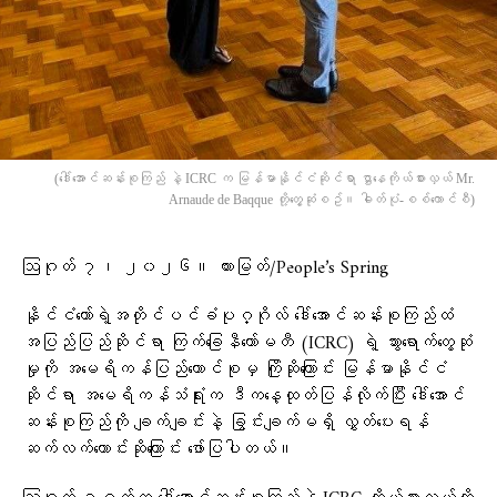
(​ဒေါ်​အောင်ဆန်းစုကြည် နဲ့ ICRC က မြန်မာနိုင်ငံဆိုင်ရာ ဌာ‌နေကိုယ်စားလှယ် Mr.
Arnaude de Baqque တို့​တွေ့ဆုံစဥ်။ ဓါတ်ပုံ-စစ်​ကောင်စီ)
ဩဂုတ် ၇၊ ၂၀၂၆။ ထားမြတ်/People’s Spring
နိုင်ငံတော်ရဲ့အတိုင်ပင်ခံပုဂ္ဂိုလ် ဒေါ်အောင်ဆန်းစုကြည်ထံ
အပြည်ပြည်ဆိုင်ရာ ကြက်ခြေနီကော်မတီ (ICRC) ရဲ့ သွားရောက်တွေ့ဆုံ
မှုကို အမေရိကန်ပြည်ထောင်စုမှ ကြိုဆိုကြောင်း မြန်မာနိုင်ငံ
ဆိုင်ရာ အမေရိကန်သံရုံးက ဒီကနေ့ထုတ်ပြန်လိုက်ပြီး ဒေါ်အောင်
ဆန်းစုကြည်ကို ချက်ချင်းနဲ့ ခြွင်းချက်မရှိ လွှတ်ပေးရန်
ဆက်လက်တောင်းဆိုကြောင်း ဖော်ပြပါတယ်။