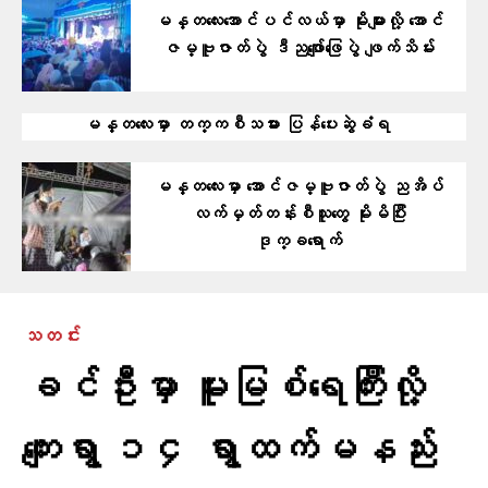
မန္တလေးအောင်ပင်လယ်မှာ မိုးများလို့ အောင်
ဇမ္ဗူဇာတ်ပွဲ ဒီညဖျော်ဖြေပွဲ ဖျက်သိမ်း
မန္တလေးမှာ တက္ကစီသမား ပြန်ပေးဆွဲခံရ
မန္တလေးမှာ အောင်ဇမ္ဗူဇာတ်ပွဲ ညအိပ်
လက်မှတ်တန်းစီသူတွေ မိုးမိပြီး
ဒုက္ခရောက်
သတင်း
ခင်ဦးမှာ မူးမြစ်ရေကြီးလို့
ကျေးရွာ ၁၄ ရွာထက်မနည်း