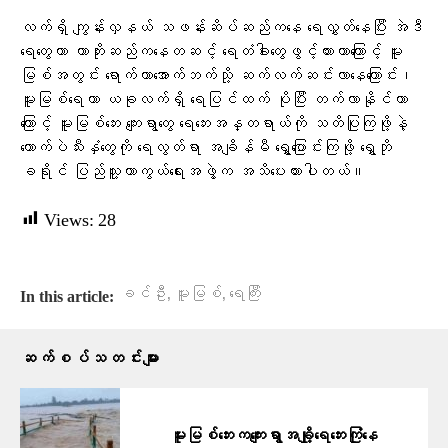
လက်ရှိ ကျွန်းလှနယ် သဖန်းဆိပ်ဆည်ကနေ ရေလွှတ်နေပြီး အဲဒီ
ရေတွေဟာ ကာဘိုးဆည်ကနေတဆင့် ရေတံခါးတွေဖွင့်ထားတာကြောင့် မူး
မြစ်အတွင်း ရောက်ကာအောက်ဘက်သို့ ဆက်လက်ဆင်းလာနေကြောင်း၊
မူးမြစ်ရေဟာ ယခုလက်ရှိ ရေပြင်ထက် ပိုပြီး တက်လာနိုင်တာ
ကြောင့် မူးမြစ်ဘေး ကျေးရွာတွေ ရေဘေးအန္တရာယ်ကို သတိပြုကြဖို့နဲ့
ကောက်ပဲသီးနှံတွေကို ရေလွတ်ရာ အချိန်မီ ရွှေ့ပြောင်းကြဖို့ ရွှေဘို
ခရိုင် ပြည်သူ့ကာကွယ်ရေးအဖွဲ့က အသိပေးထားပါတယ်။
Views:
28
,
,
ခင်ဦး
မူးမြစ်
ရေကြီး
In this article:
ဆက်စပ်သတင်းများ
မူးမြစ်ဘေးကကျေးရွာအချို့ရေဘေးကြုံနေ