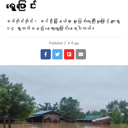
ရွှေ့ပြောင်း
စစ်ကိုင်းတိုင်း၊ ခင်ဦးမြို့နယ်မှာ မူးမြစ်ရေကြီးမှုကြောင့် ကျေးရွာ
၁၄ ရွာထက်မနည်း နေရာရွှေ့ပြောင်းနေရပါတယ်။
Published
2 နာရီ ago