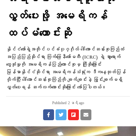
လွှတ်ပေးဖို့ အမေရိကန်
ထပ်မံတောင်းဆို
နိုင်ငံတော်ရဲ့အတိုင်ပင်ခံပုဂ္ဂိုလ် ဒေါ်အောင်ဆန်းစုကြည်ထံ
အပြည်ပြည်ဆိုင်ရာ ကြက်ခြေနီကော်မတီ (ICRC) ရဲ့ သွားရောက်
တွေ့ဆုံမှုကို အမေရိကန်ပြည်ထောင်စုမှ ကြိုဆိုကြောင်း
မြန်မာနိုင်ငံဆိုင်ရာ အမေရိကန်သံရုံးက ဒီကနေ့ထုတ်ပြန်
လိုက်ပြီး ဒေါ်အောင်ဆန်းစုကြည်ကို ချက်ချင်းနဲ့ ခြွင်းချက်မရှိ
လွှတ်ပေးရန် ဆက်လက်တောင်းဆိုကြောင်း ဖော်ပြပါတယ်။
Published
2 နာရီ ago