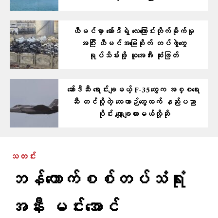
ယီမင်မှာ ဆော်ဒီရဲ့ လေကြောင်းတိုက်ခိုက်မှု
အပြီး ယီမင်အခြေစိုက် တပ်ဖွဲ့တွေ
ရုပ်သိမ်းဖို့ ယူအေအီး ဆုံးဖြတ်
ဆော်ဒီဆီ ရောင်းချမယ့် F-35တွေက အစ္စရေး
ဆီ တင်ပို့တဲ့ လေယာဉ်တွေထက် နည်းပညာ
ပိုင်း လျှော့ချထားမယ်လို့ဆို
သတင်း
ဘန်​ကောက်စစ်တပ်သံရုံး
အနီး မင်း​အောင်