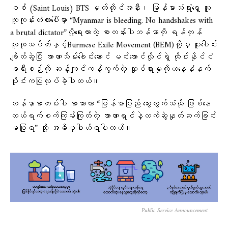
ဝစ် (Saint Louis) BTS မှတ်တိုင်အနီး၊ မြန်မာသံရုံးရှေ့ လူ
ကူးကုန်းတံတားပေါ်မှာ “Myanmar is bleeding. No handshakes with
a brutal dictator”လို့​ရေးထားတဲ့ စာတန်းပါဘန်နာကို ရန်ကုန်
လူထုသပိတ်နှင့်Burmese Exile Movement (BEM)တို့မှ ပူးပေါင်း
ချိတ်ဆွဲပြီး အာဏာသိမ်း​ခေါင်း​ဆောင် မင်းအောင်လှိုင်ရဲ့ ထိုင်းနိုင်ငံ
ခရီးစဉ်ကို ဆန့်ကျင်ကန့်ကွက်တဲ့ လှုပ်ရှားမှုကိုယ​​နေ့နံနက်
ပိုင်းကပြုလုပ်ခဲ့ပါတယ်။
ဘန်နာစာတမ်းပါ စာသားဟာ “မြန်မာပြည် သွေးထွက်သံယို ဖြစ်နေ
တယ်ရက်စက်ကြမ်းကြုတ်တဲ့ အာဏာရှင်နဲ့လက်ဆွဲနှုတ်ဆက်ခြင်း
မပြုရ” လို့ အဓိပ္ပါယ်ရပါတယ်။
Public Service Announcement