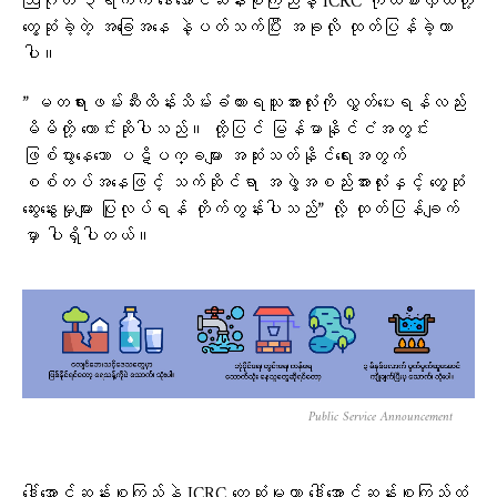
ဩဂုတ် ၃ရက်က ဒေါ်အောင်ဆန်းစုကြည်နဲ့ ICRC ကိုယ်စားလှယ်တို့
တွေ့ဆုံခဲ့တဲ့ အခြေအနေ နဲ့ပတ်သက်ပြီး အခုလို ထုတ်ပြန်ခဲ့တာ
ပါ။
” မတရားဖမ်းဆီးထိန်းသိမ်းခံထားရသူအားလုံးကို လွှတ်ပေးရန်လည်း
မိမိတို့ တောင်းဆိုပါသည်။ ထို့ပြင် မြန်မာနိုင်ငံအတွင်း
ဖြစ်ပွားနေသော ပဋိပက္ခများ အဆုံးသတ်နိုင်ရေးအတွက်
စစ်တပ်အနေဖြင့် သက်ဆိုင်ရာ အဖွဲ့အစည်းအားလုံးနှင့် တွေ့ဆုံ
ဆွေးနွေးမှုများ ပြုလုပ်ရန် တိုက်တွန်းပါသည်” လို့ ထုတ်ပြန်ချက်
မှာ ပါရှိပါတယ်။
Public Service Announcement
ဒေါ်အောင်ဆန်းစုကြည်နဲ့ ICRC တွေ့ဆုံမှုဟာ ဒေါ်အောင်ဆန်းစုကြည်ထံ