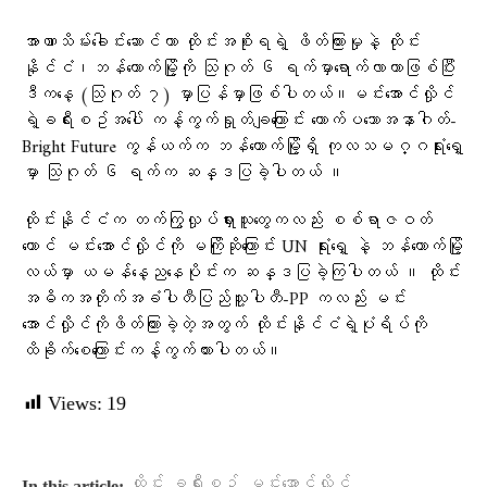
အာဏာသိမ်း​ခေါင်း​​ဆောင်ဟာ ထိုင်းအစိုးရရဲ့ ဖိတ်ကြားမှုနဲ့ ထိုင်း
နိုင်ငံ၊ဘန်​ကောက်မြို့ကို သြဂုတ် ၆ ရက်မှာ​ရောက်လာတာဖြစ်ပြီး
ဒီက​နေ့ (သြဂုတ် ၇) မှာပြန်မှာဖြစ်ပါတယ်။မင်း​အောင်လှိုင်
ရဲ့ခရီးစဥ်အ​ပေါ် ကန့်ကွက်ရှုတ်ချ​ကြောင်း ​တောက်ပ​သောအနာဂါတ်-
Bright Future ကွန်ယက်က ဘန်​ကောက်မြို့ရှိ ကုလသမဂ္ဂရုံး​ရှေ့
မှာ သြဂုတ် ၆ ရက်က ဆန္ဒပြခဲ့ပါတယ် ။
ထိုင်းနိုင်ငံက တက်ကြွလှုပ်ရှားသူ​တွေကလည်း စစ်ရာဇဝတ်​
ကောင် မင်း​​အောင်လှိုင်ကို မကြိုဆို​ကြောင်း UN ရုံး​ရှေ့ နဲ့ ဘန်​ကောက်မြို့
လယ်မှာ ယမန်​နေ့ည​နေပိုင်းက ဆန္ဒပြခဲ့ကြပါတယ် ။ ထိုင်း
အဓိကအတိုက်အခံပါတီပြည်သူ့ပါတီ-PP ကလည်း မင်း​
အောင်လှိုင်ကိုဖိတ်ကြားခဲ့တဲ့အတွက် ထိုင်းနိုင်ငံရဲ့ပုံရိပ်ကို
ထိခိုက်​စေ​ကြောင်းကန့်ကွက်ထားပါတယ်။
Views:
19
,
ထိုင်း ခရီးစဉ်
မင်းအောင်လှိုင်
In this article: