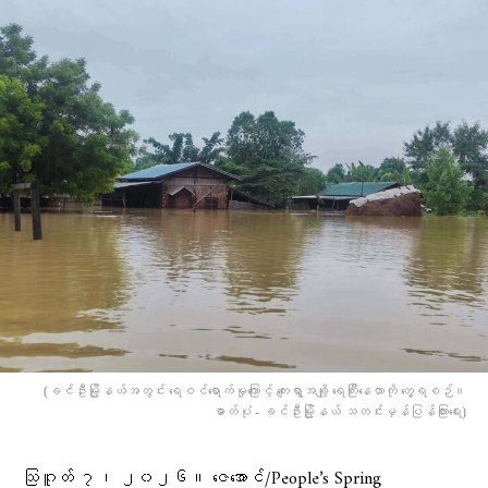
(ခင်ဦးမြို့နယ်အတွင်း ရေဝင်ရောက်မှုကြောင့် ကျေးရွာအချို့ ရေကြီးနေတာကို တွေ့ရစဉ်။
ဓာတ်ပုံ - ခင်ဦးမြို့နယ် သတင်းမှန်ပြန်ကြားရေး)
သြဂူတ် ၇၊ ၂၀၂၆။ ဇေအောင်/People’s Spring