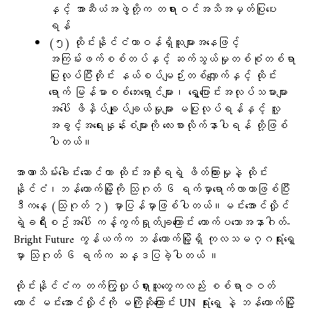
နှင့် အာဆီယံအဖွဲ့တို့က တရားဝင်အသိအမှတ်ပြုပေး
ရန်
(၅) ထိုင်းနိုင်ငံတာဝန်ရှိသူများအနေဖြင့်
အကြမ်းဖက်စစ်တပ်နှင့် ဆက်သွယ်မှုတစ်စုံတစ်ရာ
ပြုလုပ်ပြီးတိုင်း နယ်စပ်မျဉ်းတစ်လျှောက်နှင့် ထိုင်း
ရောက် မြန်မာစစ်ဘေးရှောင်များ၊ ရွှေ့ပြောင်းအလုပ်သမားများ
အပေါ် ဖိနှိပ်ချုပ်ချယ်မှုများ မပြုလုပ်ရန်နှင့် လူ့
အခွင့်အရေးနှုန်းစံများကို လေးစားလိုက်နာပါရန် တို့ဖြစ်
ပါတယ်။
အာဏာသိမ်း​ခေါင်း​​ဆောင်ဟာ ထိုင်းအစိုးရရဲ့ ဖိတ်ကြားမှုနဲ့ ထိုင်း
နိုင်ငံ၊ဘန်​ကောက်မြို့ကို သြဂုတ် ၆ ရက်မှာ​ရောက်လာတာဖြစ်ပြီး
ဒီက​နေ့ (သြဂုတ် ၇) မှာပြန်မှာဖြစ်ပါတယ်။မင်း​အောင်လှိုင်
ရဲ့ခရီးစဥ်အ​ပေါ် ကန့်ကွက်ရှုတ်ချ​ကြောင်း ​တောက်ပ​သောအနာဂါတ်-
Bright Future ကွန်ယက်က ဘန်​ကောက်မြို့ရှိ ကုလသမဂ္ဂရုံး​ရှေ့
မှာ သြဂုတ် ၆ ရက်က ဆန္ဒပြခဲ့ပါတယ် ။
ထိုင်းနိုင်ငံက တက်ကြွလှုပ်ရှားသူ​တွေကလည်း စစ်ရာဇဝတ်​
ကောင် မင်း​​အောင်လှိုင်ကို မကြိုဆို​ကြောင်း UN ရုံး​ရှေ့ နဲ့ ဘန်​ကောက်မြို့