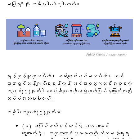
မပြုရ” လို့ အဓိပ္ပါယ်ရပါတယ်။
Public Service Announcement
ရန်ကုန်လူထုသပိတ်၊ စမ်းချောင်းပင်မသပိတ်၊ စစ်
အာဏာရှင်ဆန့်ကျင်ရေးရန်ကုန် အင်အားစုတို့ကထိုင်းအစိုးရကို
အချက်(၅)ချက်ပါ​ ​တောင်းဆိုချက်ကိုလည်းထုတ်ပြန်ခဲ့​ကြောင်းလည်း
ထပ်မံအသိ​ပေးပါတယ်။
အဆိုပါအချက်(၅)ချက်မှာ
(၁) အကြမ်းဖက်စစ်တပ်ရဲ့ အတုအယောင်
ရွေးကောက်ပွဲ၊ အတုအယောင်သမ္မတကို သံတမန်ရေးရာ