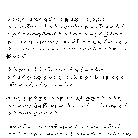
ဟိုသီတွေက နက်ဂျ်ရန်းကို ဒရုန်းတွေ၊ ဒုံးကျည်တွေ၊
လက်နက်ကြီးတွေနဲ့ တိုက်ခိုက်ခဲ့တယ်လို့ ယူဆရပြီး အသေးစိတ်
အချက်အလက်တွေကိုတော့ ဆော်ဒီစစ်တပ်က မထုတ်ပြန်သေးပါ
ဘူး။ ဒဏ်ရာ ရသူတွေထဲမှာ အရေပြားပေါ် ဆိုးဆိုးရွားရွား မီးလောင်သွားခဲ့
တဲ့ ၄ နှစ်အရွယ် ကလေးငယ်လည်း ပါဝင်ခဲ့တယ်လို့ ဆော်ဒီက
ပြောပါတယ်။
ဟိုသီတွေရော၊ ဟိုသီအပါအဝင် အီရန်မဟာမိတ်
လက်နက်ကိုင်တွေ စုဖွဲ့ထားတဲ့ တပ်ပေါင်းစုကပါ အခုကိစ္စ
အပေါ် ဘာမှတ်ချက်မှ မပေးသေးပါဘူး။
ဆော်ဒီတွေနဲ့ ဟိုသီကြားမှာ ဆယ်စုနှစ်နဲ့ချီ ကြာညောင်းတဲ့ စစ်ရေး
တင်းမာမှုတွေ ရှိနေပြီး အခုတော့ အီရန်စစ်ပွဲနဲ့ပါ ရောထွေး ယှက်
နွှယ်လာနေတာ ဖြစ်ပါတယ်။
အစောပိုင်းမှာ အမည်မဖော်လိုသူ ဆော်ဒီ စစ်ဘက် ထိပ်တန်း
အရာရှိ တစ်ဦးက အမေရိကန်နဲ့ မဟာမိတ် အာရပ်နိုင်ငံတွေ