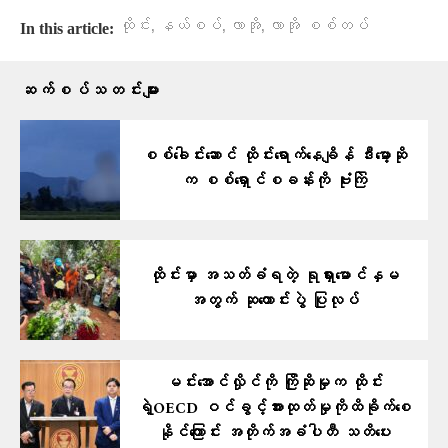
,
,
,
ထိုင်း
နယ်စပ်
လာအို
လာအို စစ်တပ်
In this article:
ဆက်စပ်သတင်းများ
စစ်ခေါင်းဆောင် ထိုင်းရောက်နေချိန် ဒီးမော့ဆို
က စစ်ရှောင်စခန်းကို ဗုံးကြဲ
ထိုင်းမှာ အသတ်ခံရတဲ့ ရုရှားမောင်နှမ
အတွက် ဆုတောင်းပွဲ ပြုလုပ်
မင်းအောင်လှိုင်ကို ကြိုဆိုမှုက ထိုင်း
ရဲ့OECD ဝင်ခွင့်အားထုတ်မှုကိုထိခိုက်စေ
နိုင်ကြောင်း အတိုက်အခံပါတီ သတိပေး