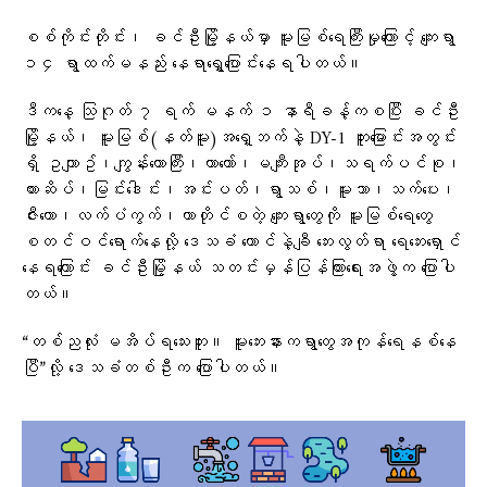
စစ်ကိုင်းတိုင်း၊ ခင်ဦးမြို့နယ်မှာ မူးမြစ်ရေကြီးမှုကြောင့် ကျေးရွာ
၁၄ ရွာထက်မနည်း နေရာရွှေ့ပြောင်းနေရပါတယ်။
ဒီကနေ့ သြဂုတ် ၇ ရက် မနက် ၁ နာရီခန့်ကစပြီး ခင်ဦး
မြို့နယ်၊ မူးမြစ်(နတ်မူး)အရှေ့ဘက်နဲ့ DY-1 တူးမြောင်းအတွင်း
ရှိ ဥယျာဥ်၊ကျွန်းတောကြီး၊ယာတော်၊မကျီးအုပ်၊သရက်ပင်စု၊
ကားဆိပ်၊မြင်းဒေါင်း၊အင်းပတ်၊ရွာသစ်၊မူးသာ၊သက်ပေး၊
ဇီးတော၊လက်ပံကွက်၊တာတိုင်စတဲ့ ကျေးရွာတွေကို မူးမြစ်ရေတွေ
စတင်ဝင်ရောက်နေလို့ ဒေသခံ ထောင်နဲ့ချီ ဘေးလွတ်ရာ ရေဘေးရှောင်
နေရကြောင်း ခင်ဦးမြို့နယ် သတင်းမှန်ပြန်ကြားရေးအဖွဲ့က ပြောပါ
တယ်။
“တစ်ညလုံး မအိပ်ရသေးဘူး။ မူးဘေးနားကရွာတွေအကုန်ရေနစ်နေ
ပြီ”လို့ ဒေသခံတစ်ဦးက ပြောပါတယ်။