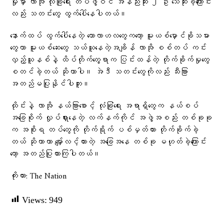
မှုမှာ လာအို လုံခြုံရေး တပ်ဖွဲ့ဝင် အနည်းဆုံး ၂ ဦး သေဆုံးခဲ့ကြောင်း
လည်း သတင်းတွေ ထွက်ပေါ်နေပါတယ်။
နောက်ထပ် ထွက်ပေါ်နေတဲ့ ကောလာဟလတွေကတော့ မူးယစ်မှောင်ခိုသမား
တွေဟာ မူးယစ်ဆေးတွေ သယ်ယူနေတဲ့အချိန် လာအို စစ်တပ် ကင်း
လှည့်ယူနစ်နဲ့ ထိပ်တိုက်တွေ့ရာက ပြင်းထန်တဲ့ တိုက်ခိုက်မှုတွေ
စတင်ခဲ့တယ် ဆိုတာပါ။ အဲဒီ သတင်းတွေကိုလည်း သီးခြား
အတည်မပြုနိုင်ပါဘူး။
ထိုင်းနဲ့ လာအို နယ်ခြားစောင့် လုံခြုံရေး အရာရှိတွေက နယ်စပ်
အခြေစိုက် လှုပ်ရှားနေတဲ့ လက်နက်ကိုင် အဖွဲ့အစည်း တစ်ခုခု
က အစိုးရ တပ်တွေကို တိုက်ရိုက် ပစ်မှတ်ထား တိုက်ခိုက်ခဲ့
တယ် ဆိုတာဟာ မျှော်လင့်ထားတဲ့ အခြေအနေ တစ်ခု မဟုတ်ခဲ့ကြောင်း
တော့ အတည်ပြုထားကြပါတယ်။
ကိုးကား: The Nation
Views:
949