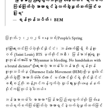
“မြန်မာပြည်သွေးထွက်သံယိုဖြစ်နေတယ်။ ရက်စက်
ကြမ်းကြုတ်တဲ့ အာဏာရှင်နဲ့လက်ဆွဲနှုတ်ဆက်ခြင်းမ
ပြုရ”
— ရန်ကုန်သပိတ်၊ BEM
သြဂုတ်-၇၊၂၀၂၆။​နေ့သစ်/People’s Spring
လုံခြုံရေးတင်းကြပ်တဲ့ထိုင်းနိုင်ငံ၊ ဘန်ကောက်မြို့ရှိ စိန့်လူး
ဝစ် (Saint Louis) BTS မှတ်တိုင်အနီး၊ မြန်မာသံရုံးရှေ့ လူ
ကူးကုန်းတံတားပေါ်မှာ “Myanmar is bleeding. No handshakes with
a brutal dictator”လို့​ရေးထားတဲ့ စာတန်းပါဘန်နာကို ရန်ကုန်
လူထုသပိတ်နှင့်Burmese Exile Movement (BEM)တို့မှ ပူးပေါင်း
ချိတ်ဆွဲပြီး အာဏာသိမ်း​ခေါင်း​ဆောင် မင်းအောင်လှိုင်ရဲ့ ထိုင်းနိုင်ငံ
ခရီးစဉ်ကို ဆန့်ကျင်ကန့်ကွက်တဲ့ လှုပ်ရှားမှုကိုယ​​နေ့နံနက်
ပိုင်းကပြုလုပ်ခဲ့ပါတယ်။
ဘန်နာစာတမ်းပါ စာသားဟာ “မြန်မာပြည် သွေးထွက်သံယို ဖြစ်နေ
တယ်ရက်စက်ကြမ်းကြုတ်တဲ့ အာဏာရှင်နဲ့လက်ဆွဲနှုတ်ဆက်ခြင်း