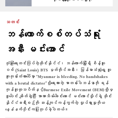
သတင်း
ဘန်​ကောက်စစ်တပ်သံရုံး
အနီး မင်း​အောင်
လုံခြုံရေးတင်းကြပ်တဲ့ထိုင်းနိုင်ငံ၊ ဘန်ကောက်မြို့ရှိ စိန့်လူး
ဝစ် (Saint Louis) BTS မှတ်တိုင်အနီး၊ မြန်မာသံရုံးရှေ့ လူ
ကူးကုန်းတံတားပေါ်မှာ “Myanmar is bleeding. No handshakes
with a brutal dictator”လို့​ရေးထားတဲ့ စာတန်းပါဘန်နာကို ရန်
ကုန်လူထုသပိတ်နှင့်Burmese Exile Movement (BEM)တို့မှ
ပူးပေါင်း ချိတ်ဆွဲပြီး အာဏာသိမ်း​ခေါင်း​ဆောင် မင်းအောင်လှိုင်ရဲ့ ထိုင်း
နိုင်ငံခရီးစဉ်ကို ဆန့်ကျင်ကန့်ကွက်တဲ့ လှုပ်ရှားမှုကိုယ​​
နေ့နံနက်ပိုင်းကပြုလုပ်ခဲ့ပါတယ်။