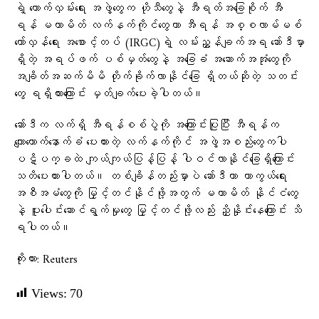
ရဲ့ ထောက်လှမ်းရေး အဖွဲ့တွေက ဟိုသီတွေနဲ့ အီရတ်အခြေစိုက် အီ
ရန် မဟာမိတ် လက်နက်ကိုင်တွေဟာ အီရန် အစ္စလာမ်မစ်
တော်လှန်ရေး အစောင့်တပ် (IRGC)ရဲ့ လမ်းညွှန်ချက်အရ ဆော်ဒီမှာ
ရှိတဲ့ အရပ်ဖက် ပစ်မှတ်တွေနဲ့ အခြေခံ အဆောက်အအုံတွေကို
အချိတ်အဆက်မိမိ တိုက်ခိုက်လာနိုင်ခြေ ရှိတယ်ဆိုတဲ့ သတင်း
တွေ ရရှိထားကြောင်း မှတ်ချက်ပေးခဲ့ပါတယ်။
ဆော်ဒီက လက်ရှိ အီရန်စစ်ပွဲကို အကြောင်းပြုပြီး အီရန်က
ကျောထောက်နောက်ခံ ပေးထားတဲ့ လက်နက်ကိုင် အဖွဲ့အစည်းတွေကပါ
ပဋိပက္ခထဲ ကျယ်ကျယ်ပြန့်ပြန့် ပါဝင်လာနိုင်ခြေရှိကြောင်း
သတိပေးထားပါတယ်။ တစ်ချိန်တည်းမှာပဲ ဆော်ဒီဟာ ကာကွယ်ရေး
အစီအမံတွေကို မြှင့်တင်နိုင်ဖို့အတွက် မဟာမိတ် နိုင်ငံတွေ
နဲ့ ပူးပေါင်းဆောင်ရွက်မှုတွေ မြှင့်တင်ဖို့လည်း ညှိနှိုင်းနေကြောင်း သိ
ရပါတယ်။
ကိုးကား: Reuters
Views:
70