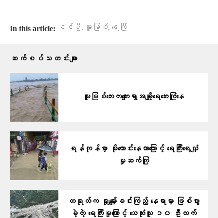
,
,
ခင်ဦး
မူးမြစ်
ရေကြီး
In this article:
ဆက်စပ်သတင်းများ
မူးမြစ်ဘေးကကျေးရွာအချို့ရေဘေးကြုံနေ
ရန်ကုန်မှာ မိုးကောင်းနေတာကြောင့် ရေကြီးရေလျှံ
မှုဆက်ကြုံ
တရုတ်က ရှုမျှော်ခင်းကြည့် နေရာမှာ ဖြစ်ပွား
ခဲ့တဲ့ ရေကြီးမှုကြောင့် သေဆုံးသူ ၁၀ ဦးထက်