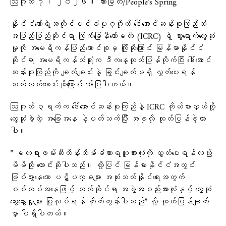
ဩဂုတ် ၇၊ ၂၀၂၆။ ထားမြတ်/People’s Spring
နိုင်ငံတော်ရဲ့အတိုင်ပင်ခံပုဂ္ဂိုလ် ဒေါ်အောင်ဆန်းစုကြည်ထံ
အပြည်ပြည်ဆိုင်ရာ ကြက်ခြေနီကော်မတီ (ICRC) ရဲ့ သွားရောက်တွေ့ဆုံ
မှုကို အမေရိကန်ပြည်ထောင်စုမှ ကြိုဆိုကြောင်း မြန်မာနိုင်ငံ
ဆိုင်ရာ အမေရိကန်သံရုံးက ဒီကနေ့ထုတ်ပြန်လိုက်ပြီး ဒေါ်အောင်
ဆန်းစုကြည်ကို ချက်ချင်းနဲ့ ခြွင်းချက်မရှိ လွှတ်ပေးရန်
ဆက်လက်တောင်းဆိုကြောင်း ဖော်ပြပါတယ်။
ဩဂုတ် ၃ရက်က ဒေါ်အောင်ဆန်းစုကြည်နဲ့ ICRC ကိုယ်စားလှယ်တို့
တွေ့ဆုံခဲ့တဲ့ အခြေအနေ နဲ့ပတ်သက်ပြီး အခုလို ထုတ်ပြန်ခဲ့တာ
ပါ။
” မတရားဖမ်းဆီးထိန်းသိမ်းခံထားရသူအားလုံးကို လွှတ်ပေးရန်လည်း
မိမိတို့ တောင်းဆိုပါသည်။ ထို့ပြင် မြန်မာနိုင်ငံအတွင်း
ဖြစ်ပွားနေသော ပဋိပက္ခများ အဆုံးသတ်နိုင်ရေးအတွက်
စစ်တပ်အနေဖြင့် သက်ဆိုင်ရာ အဖွဲ့အစည်းအားလုံးနှင့် တွေ့ဆုံ
ဆွေးနွေးမှုများ ပြုလုပ်ရန် တိုက်တွန်းပါသည်” လို့ ထုတ်ပြန်ချက်
မှာ ပါရှိပါတယ်။