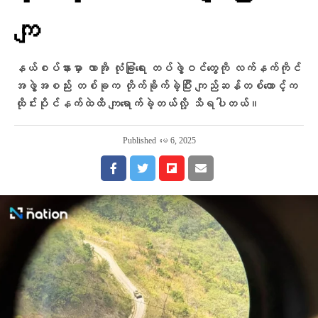
ကျ
နယ်စပ်နားမှာ လာအို လုံခြုံရေး တပ်ဖွဲ့ဝင်တွေကို လက်နက်ကိုင်
အဖွဲ့အစည်း တစ်ခုက တိုက်ခိုက်ခဲ့ပြီး ကျည်ဆန်တစ်တောင့်က
ထိုင်းပိုင်နက်ထဲထိ ကျရောက်ခဲ့တယ်လို့ သိရပါတယ်။
Published
မေ 6, 2025