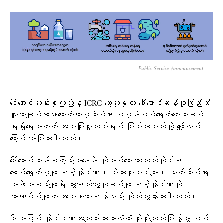
Public Service Announcement
ဒေါ်အောင်ဆန်းစုကြည်နဲ့ ICRC တွေ့ဆုံမှုဟာ ဒေါ်အောင်ဆန်းစုကြည်ထံ
လူသားချင်းစာနာထောက်ထားမှုဆိုင်ရာ ပုံမှန်ဝင်ရောက်တွေ့ဆုံခွင့်
ရရှိရေးအတွက် အစပြုမှုတစ်ရပ် ဖြစ်လာမယ်လို့ မျှော်လင့်
ကြောင်း ဖော်ပြထားပါတယ်။
ဒေါ်အောင်ဆန်းစုကြည်အနေနဲ့ လိုအပ်သော ဆေးဘက်ဆိုင်ရာ
စောင့်ရှောက်မှုများ ရရှိနိုင်ရေး၊ မိသားစုဝင်များ၊ သက်ဆိုင်ရာ
အဖွဲ့အစည်းများရဲ့ သွားရောက်တွေ့ဆုံခွင့်များ ရရှိနိုင်ရေးကို
အာဏာပိုင်များက အာမခံပေးရန်လည်း တိုက်တွန်းထားပါတယ်။
ဒါ့အပြင် နိုင်ငံရေးအကျဉ်းသားအားလုံးထံ ပိုမိုကျယ်ပြန့်စွာ ဝင်