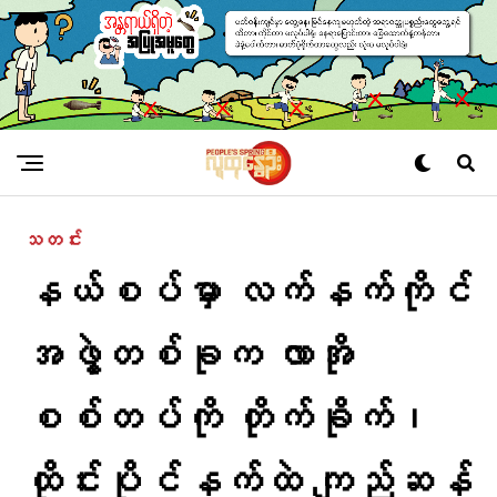
သတင်း
နယ်စပ်မှာ လက်နက်ကိုင်
အဖွဲ့တစ်ခုက လာအို
စစ်တပ်ကို တိုက်ခိုက်၊
ထိုင်းပိုင်နက်ထဲ ကျည်ဆန်