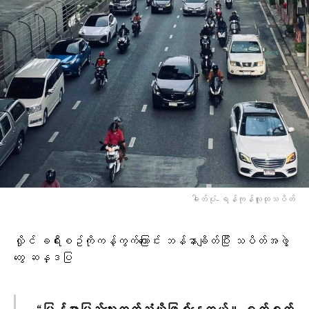
ဓါတ်ပုံ- ရန်ကုန်လူထုသပိတ်
လှိုင် ခရီးစဥ်ကိုကန့်ကွက်​ကြောင်း ဘန်နာချိတ်ပြီး သပိတ်အဖွဲ့​
တွေ ဆန္ဒပြ