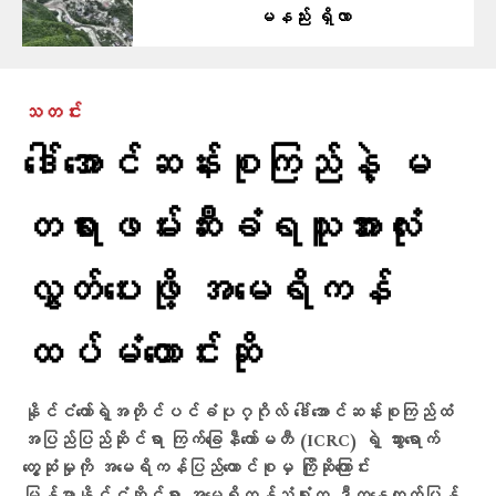
မနည်း ရှိလာ
သတင်း
ဒေါ်အောင်ဆန်းစုကြည်နဲ့ မ
တရားဖမ်းဆီးခံရသူအားလုံး
လွှတ်ပေးဖို့ အမေရိကန်
ထပ်မံတောင်းဆို
နိုင်ငံတော်ရဲ့အတိုင်ပင်ခံပုဂ္ဂိုလ် ဒေါ်အောင်ဆန်းစုကြည်ထံ
အပြည်ပြည်ဆိုင်ရာ ကြက်ခြေနီကော်မတီ (ICRC) ရဲ့ သွားရောက်
တွေ့ဆုံမှုကို အမေရိကန်ပြည်ထောင်စုမှ ကြိုဆိုကြောင်း