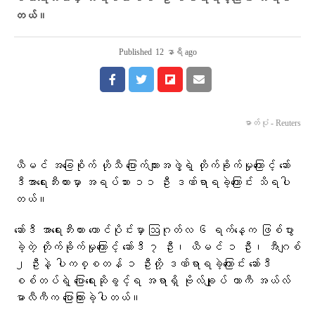
တယ်။
Published
12 နာရီ ago
ဓာတ်ပုံ - Reuters
ယီမင် အခြေစိုက် ဟိုသီ ပြောက်ကျားအဖွဲ့ရဲ့ တိုက်ခိုက်မှုကြောင့် ဆော်
ဒီအာရေးဘီးယားမှာ အရပ်သား ၁၁ ဦး ဒဏ်ရာရခဲ့ကြောင်း သိရပါ
တယ်။
ဆော်ဒီ အာရေးဘီးယား တောင်ပိုင်းမှာ ဩဂုတ်လ ၆ ရက်နေ့က ဖြစ်ပွား
ခဲ့တဲ့ တိုက်ခိုက်မှုကြောင့် ဆော်ဒီ ၇ ဦး၊ ယီမင် ၁ ဦး၊ အီဂျစ်
၂ ဦးနဲ့ ပါကစ္စတန် ၁ ဦးတို့ ဒဏ်ရာရခဲ့ကြောင်း ဆော်ဒီ
စစ်တပ်ရဲ့ ပြောရေးဆိုခွင့်ရ အရာရှိ ဗိုလ်ချုပ် တာကီ အယ်လ်
မာလီကီက ပြောကြားခဲ့ပါတယ်။