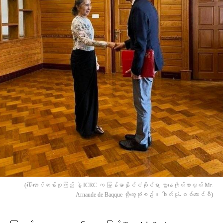
(​ဒေါ်​အောင်ဆန်းစုကြည် နဲ့ ICRC က မြန်မာနိုင်ငံဆိုင်ရာ ဌာ‌နေကိုယ်စားလှယ် Mr.
Arnaude de Baqque တို့​တွေ့ဆုံစဥ်။ ဓါတ်ပုံ-စစ်​ကောင်စီ)