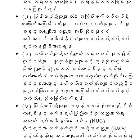
အရ တရာဝင်မှုပေးခြင်း၊ လူရာသွင်းဆက်ဆံခြင်း လုံး
ဝမပြုလုပ်ရန်
(၂) မြန်မာပြည်သူများအပေါ် အကြမ်းဖက်စစ်တပ်ရဲ့
လေကြောင်းအကြမ်းဖက်မှု၊ စစ်ရာဇဝတ်မှုများနှင့် လူ့
အခွင့်အရေးချိုးဖောက်မှုများ အပေါ် ထိုင်းနိုင်ငံ
အပါအဝင် အာဆီယံနိုင်ငံများက တင်းတင်းကျပ်ကျပ်
ရပ်တန့်ဖို့ဖိအားပေးရန်
(၃) နယ်စပ်မျဉ်းတစ်လျှောက် တရားမဝင် ဒုစရိုက်
လုပ်ငန်းများ၊ လူကုန်ကူးမှုများနှင့် အွန်လိုင်းငွေလိမ်
ဂိုဏ်း (ကျားဖြန့်) များသည် စစ်ကောင်စီနှင့် ၎င်း၏
လက်အောက်ခံ တပ်ဖွဲ့များကအကာအကွယ်ပေးလုပ်ကိုင်နေကြ
ခြင်းဖြစ်သောကြောင့် နယ်စပ်ဒေသလုံခြုံအေးချမ်းတည်ငြိမ်
မှု ပျက်ပြားစေသည့်အတွက် အကြမ်းဖက်စစ်တပ်နှင့်
ဆက်ဆံရေး လုံးဝဖြတ်တောက်ရန်
(၄) မြန်မာပြည်သူများ အမှန်တကယ် လိုလားသည့် ဒီမို
ကရေစီနှင့် ဖက်ဒရယ်ပြည်ထောင်စု တည်ဆောက်ရေး
အတွက် အမျိုးသားညီညွတ်ရေးအစိုးရ (NUG)၊
တိုင်းရင်းသား လက်နက်ကိုင် အဖွဲ့အစည်းများ (EAOs)
နှင့် တော်လှန်ရေး အင်အားစုများ၏ အသံကိုသာ ထိုင်းအစိုးရ