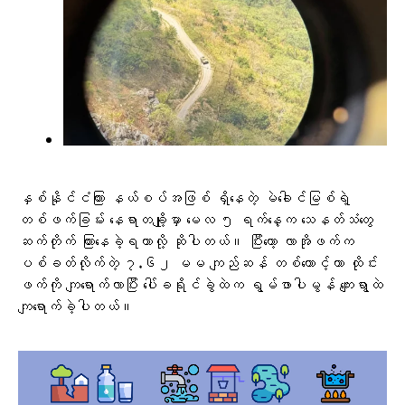
နှစ်နိုင်ငံကြား နယ်စပ်အဖြစ် ရှိနေတဲ့ မဲခေါင်မြစ်ရဲ့
တစ်ဖက်ခြမ်း နေရာတချို့မှာ မေလ ၅ ရက်နေ့က သေနတ်သံတွေ
ဆက်တိုက် ကြားနေခဲ့ရတာလို့ ဆိုပါတယ်။ ပြီးတော့ လာအိုဖက်က
ပစ်ခတ်လိုက်တဲ့ ၇.၆၂ မမ ကျည်ဆန် တစ်တောင့်ဟာ ထိုင်း
ဖက်ကို ကျရောက်လာပြီး ပေါ်ခရိုင်ခွဲထဲက ရွမ်ဖာပါမွန် ကျေးရွာထဲ
ကျရောက်ခဲ့ပါတယ်။