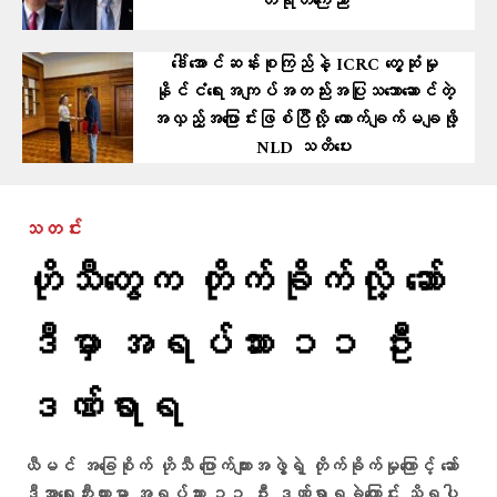
တရုတ်ကြေညာ
ဒေါ်အောင်ဆန်းစုကြည်နဲ့ ICRC တွေ့ဆုံမှု
နိုင်ငံရေးအကျပ်အတည်းအပြုသဘောဆောင်တဲ့
အလှည့်အပြောင်းဖြစ်ပြီလို့ ကောက်ချက်မချဖို့
NLD သတိပေး
သတင်း
ဟိုသီတွေက တိုက်ခိုက်လို့ ဆော်
ဒီမှာ အရပ်သား ၁၁ ဦး
ဒဏ်ရာရ
ယီမင် အခြေစိုက် ဟိုသီ ပြောက်ကျားအဖွဲ့ရဲ့ တိုက်ခိုက်မှုကြောင့် ဆော်
ဒီအာရေးဘီးယားမှာ အရပ်သား ၁၁ ဦး ဒဏ်ရာရခဲ့ကြောင်း သိရပါ