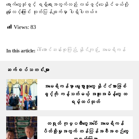
ရောက်တွေ့ဆုံခွင့် ရရှိရေးအတွက်လည်း လမ်းဖွင့်ပေးနိုင်မယ်လို့
မျှော်လင့်ကြောင်း ထုတ်ပြန်ချက်မှာ ပါရှိပါတယ်။
Views:
83
,
,
ဒေါ်အောင်ဆန်းစုကြည်
နိုင်ကျဉ်း
အမေရိကန်
In this article:
ဆက်စပ်သတင်းများ
အမေရိကန်မှာ မွေးဖွားသူတွေ နိုင်ငံသားဖြစ်
ခွင့်ကို ကန့်သတ်မယ့် အထူးအမိန့်တွေ ထ
ရမ့်ထပ်ထုတ်
တရုတ် ကုမ္ပဏီတွေအပေါ် အမေရိကန်
ပိတ်ဆို့မှုအတွက် တန်ပြန်အစီအစဉ်တွေ