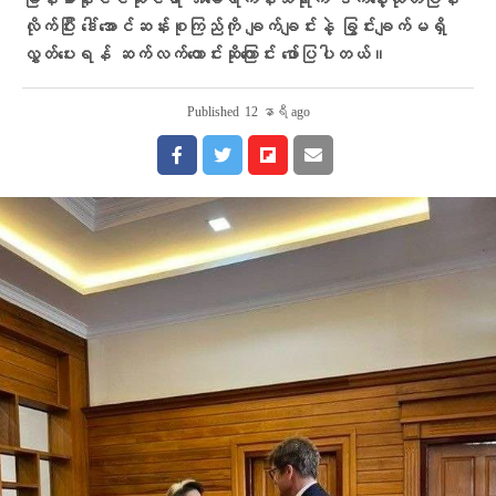
မြန်မာနိုင်ငံဆိုင်ရာ အမေရိကန်သံရုံးက ဒီကနေ့ထုတ်ပြန်
လိုက်ပြီး ဒေါ်အောင်ဆန်းစုကြည်ကို ချက်ချင်းနဲ့ ခြွင်းချက်မရှိ
လွှတ်ပေးရန် ဆက်လက်တောင်းဆိုကြောင်း ဖော်ပြပါတယ်။
Published
12 နာရီ ago