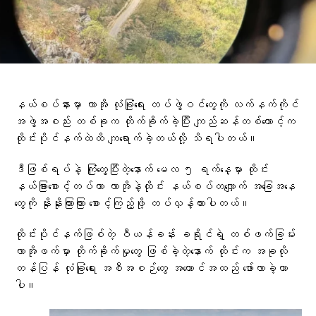
နယ်စပ်နားမှာ လာအို လုံခြုံရေး တပ်ဖွဲ့ဝင်တွေကို လက်နက်ကိုင်
အဖွဲ့အစည်း တစ်ခုက တိုက်ခိုက်ခဲ့ပြီး ကျည်ဆန်တစ်တောင့်က
ထိုင်းပိုင်နက်ထဲထိ ကျရောက်ခဲ့တယ်လို့ သိရပါတယ်။
ဒီဖြစ်ရပ်နဲ့ ကြုံတွေ့ပြီးတဲ့နောက် မေလ ၅ ရက်နေ့မှာ ထိုင်း
နယ်ခြားစောင့်တပ်ဟာ လာအိုနဲ့ထိုင်း နယ်စပ်တလျှောက် အခြေအနေ
တွေကို နိုးနိုးကြားကြား စောင့်ကြည့်ဖို့ တပ်လှန့်ထားပါတယ်။
ထိုင်းပိုင်နက်ဖြစ်တဲ့ ဝီယန်ခန်း ခရိုင်ရဲ့ တစ်ဖက်ခြမ်း
လာအိုဖက်မှာ တိုက်ခိုက်မှုတွေ ဖြစ်ခဲ့တဲ့နောက် ထိုင်းက အခုလို
တန်ပြန် လုံခြုံရေး အစီအစဉ်တွေ အကောင်အထည် ဖော်လာခဲ့တာ
ပါ။