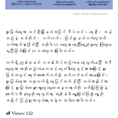
Public Service Announcement
မူးမြစ်ရေဟာ ခင်ဦးမြို့နယ်အပြင် ဒီပဲယင်း၊ ရေဦး၊ တန့်
ဆည်နဲ့ စစ်ကိုင်း၊ ဝက်လက်၊ မြင်းမူနယ်ဘက်တွေအထိ
သက်ရောက်မှာဖြစ်ပြီး အဆိုပါ ဒေသတွေမှာ ရေကြီးရေလျှံမှုတွေ ကြုံတွေ့နေ
ရပြီဖြစ်ကြောင်း ဒေသခံတွေက ပြောပါတယ်​။
လက်ရှိ ကျွန်းလှနယ် သဖန်းဆိပ်ဆည်ကနေ ရေလွှတ်နေပြီး အဲဒီ
ရေတွေဟာ ကာဘိုးဆည်ကနေတဆင့် ရေတံခါးတွေဖွင့်ထားတာကြောင့် မူး
မြစ်အတွင်း ရောက်ကာအောက်ဘက်သို့ ဆက်လက်ဆင်းလာနေကြောင်း၊
မူးမြစ်ရေဟာ ယခုလက်ရှိ ရေပြင်ထက် ပိုပြီး တက်လာနိုင်တာ
ကြောင့် မူးမြစ်ဘေး ကျေးရွာတွေ ရေဘေးအန္တရာယ်ကို သတိပြုကြဖို့နဲ့
ကောက်ပဲသီးနှံတွေကို ရေလွတ်ရာ အချိန်မီ ရွှေ့ပြောင်းကြဖို့ ရွှေဘို
ခရိုင် ပြည်သူ့ကာကွယ်ရေးအဖွဲ့က အသိပေးထားပါတယ်။
Views:
132