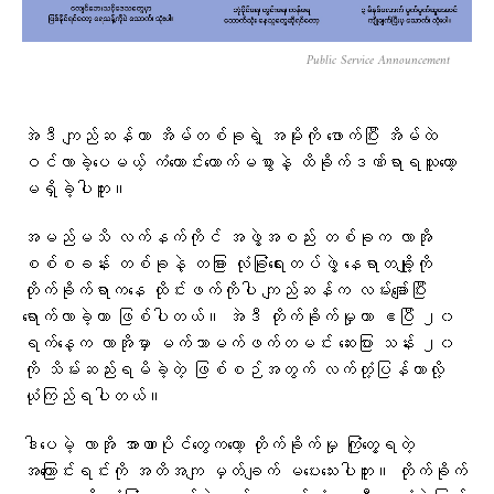
Public Service Announcement
အဲဒီ ကျည်ဆန်ဟာ အိမ်တစ်ခုရဲ့ အမိုးကို ဖောက်ပြီး အိမ်ထဲ
ဝင်လာခဲ့ပေမယ့် ကံကောင်းထောက်မစွာနဲ့ ထိခိုက်ဒဏ်ရာရသူတော့
မရှိခဲ့ပါဘူး။
အမည်မသိ လက်နက်ကိုင် အဖွဲ့အစည်း တစ်ခုက လာအို
စစ်စခန်း တစ်ခုနဲ့ တခြား လုံခြုံရေးတပ်ဖွဲ့ နေရာတချို့ကို
တိုက်ခိုက်ရာကနေ ထိုင်းဖက်ကိုပါ ကျည်ဆန်က လမ်းချော်ပြီး
ရောက်လာခဲ့တာ ဖြစ်ပါတယ်။ အဲဒီ တိုက်ခိုက်မှုဟာ ဧပြီ ၂၀
ရက်နေ့က လာအိုမှာ မက်သာမက်ဖက်တမင်း ဆေးပြား သန်း ၂၀
ကို သိမ်းဆည်းရမိခဲ့တဲ့ ဖြစ်စဉ်အတွက် လက်တုံ့ပြန်တာလို့
ယုံကြည်ရပါတယ်။
ဒါပေမဲ့ လာအို အာဏာပိုင်တွေကတော့ တိုက်ခိုက်မှု ကြုံတွေ့ရတဲ့
အကြောင်းရင်းကို အတိအကျ မှတ်ချက် မပေးသေးပါဘူး။ တိုက်ခိုက်