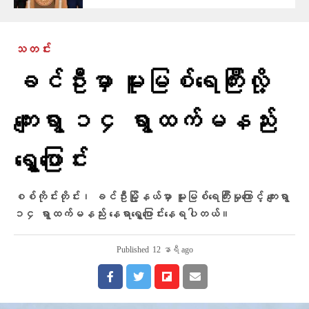
သတင်း
ခင်ဦးမှာ မူးမြစ်ရေကြီးလို့
ကျေးရွာ ၁၄ ရွာထက်မနည်း
ရွှေ့ပြောင်း
စစ်ကိုင်းတိုင်း၊ ခင်ဦးမြို့နယ်မှာ မူးမြစ်ရေကြီးမှုကြောင့် ကျေးရွာ
၁၄ ရွာထက်မနည်း နေရာရွှေ့ပြောင်းနေရပါတယ်။
Published
12 နာရီ ago