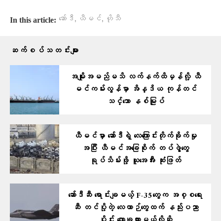
,
,
ဆော်ဒီ
ယီမင်
ဟိုသီ
In this article:
ဆက်စပ်သတင်းများ
အမျိုးအမည်မသိ လက်နက်ထိမှန်လို့ ယီ
မင်ကမ်းလွန်မှာ အိန္ဒိယ ကုန်တင်
သင်္ဘော နစ်မြုပ်
ယီမင်မှာ ဆော်ဒီရဲ့ လေကြောင်းတိုက်ခိုက်မှု
အပြီး ယီမင်အခြေစိုက် တပ်ဖွဲ့တွေ
ရုပ်သိမ်းဖို့ ယူအေအီး ဆုံးဖြတ်
ဆော်ဒီဆီ ရောင်းချမယ့် F-35တွေက အစ္စရေး
ဆီ တင်ပို့တဲ့ လေယာဉ်တွေထက် နည်းပညာ
ပိုင်း လျှော့ချထားမယ်လို့ဆို