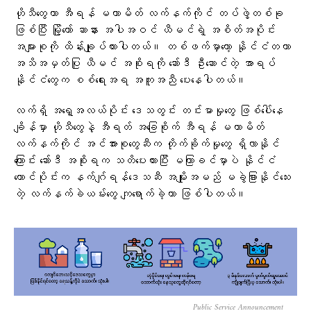
ဟိုသီတွေဟာ အီရန် မဟာမိတ် လက်နက်ကိုင် တပ်ဖွဲ့တစ်ခု
ဖြစ်ပြီး မြို့တော် ဆာနား အပါအဝင် ယီမင်ရဲ့ အစိတ်အပိုင်း
အများစုကို ထိန်းချုပ်ထားပါတယ်။ တစ်ဖက်မှာတော့ နိုင်ငံတကာ
အသိအမှတ်ပြု ယီမင် အစိုးရကို ဆော်ဒီ ဦးဆောင်တဲ့ အာရပ်
နိုင်ငံတွေက စစ်ရေးအရ အကူအညီ ပေးနေပါတယ်။
လက်ရှိ အရှေ့အလယ်ပိုင်း ဒေသတွင်း တင်းမာမှုတွေ ဖြစ်ပေါ်နေ
ချိန်မှာ ဟိုသီတွေနဲ့ အီရတ် အခြေစိုက် အီရန် မဟာမိတ်
လက်နက်ကိုင် အင်အားစုတွေဆီက တိုက်ခိုက်မှုတွေ ရှိလာနိုင်
ကြောင်း ဆော်ဒီ အစိုးရက သတိပေးထားပြီး မကြာခင်မှာပဲ နိုင်ငံ
တောင်ပိုင်းက နက်ဂျ်ရန်ဒေသဆီ အမျိုးအမည် မခွဲခြားနိုင်သေး
တဲ့ လက်နက်ခဲယမ်းတွေ ကျရောက်ခဲ့တာ ဖြစ်ပါတယ်။
Public Service Announcement