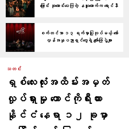
ကြောင်း ဆုတောင်းပေးကြတဲ့ နယူးယောက်က ရောင်နီ
စက်တင်ဘာ ၁၃ ရက်မှာပြုလုပ်မယ့် တော်
လှန်အနုပညာရှင်တွေရဲ့ ဖျော်ဖြေပွဲများ
သတင်း
ရှစ်လေးလုံးအထိမ်းအမှတ်
လှုပ်ရှားမှု တောင်ကိုရီးယား
နိုင်ငံ နေရာ ၁၂ ခုမှာ