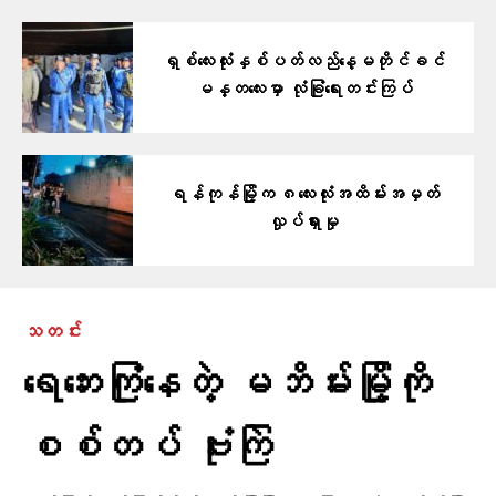
ရှစ်လေးလုံးနှစ်ပတ်လည်နေ့မတိုင်ခင်
မန္တလေးမှာ လုံခြုံရေးတင်းကြပ်
ရန်ကုန်မြို့က ၈လေးလုံးအထိမ်းအမှတ်
လှုပ်ရှားမှု
သတင်း
ရေဘေးကြုံနေတဲ့ မဘိမ်းမြို့ကို
စစ်တပ် ဗုံးကြဲ