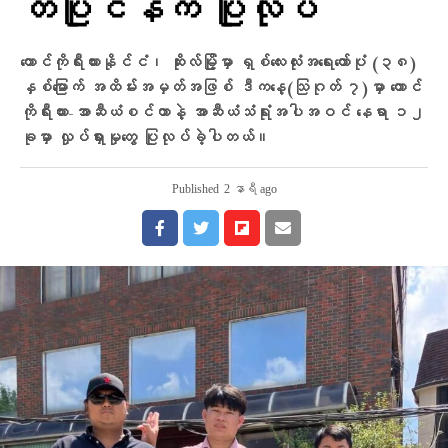
တပြိုင်နက် ပြုလုပ်
တောင်ကိုရီးယားနိုင်ငံ၊ ဆိုးလ်မြို့မှာ ရှစ်လေးလုံးအရေးတော်ပုံ (၃၈)
နှစ်မြောက် အထိမ်းအမှတ်အဖြစ် ဒီကနေ့(သြဂုတ် ၇)မှာ တောင်
ကိုရီးယား-အာဆီယံစင်တာနဲ့ အာဆီယံသံရုံးအပါအဝင် နေရာ ၁၂
ခုမှာ လှုပ်ရှားမှုတွေ ပြုလုပ်ခဲ့ပါတယ်။
Published
2 နာရီ ago