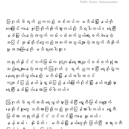
Public Service Announcement
သြဂုတ် ၆ရက် ညကလည်း စစ်တပ်က မဘိမ်းမြို့နယ်ကို
လေကြောင်းကနေ ဗုံးကြဲတိုက်ခိုက်သွားတယ်လို့ သိရပါတယ်။ ရေကြီး
နစ်မြုပ်နေတဲ့အတွက် လမ်းပမ်းဆက်သွယ်ရေးခက်ခဲနေတဲ့
အပြင် ဖုန်းလိုင်းတွေလည်းအဆက်အသွယ်များတဲ့အတွက် ထိခိုက်
မှုအအခြေနေကို မသိရသေးပါဘူး။
တရုတ်နိုင်ငံဘက်ခြမ်းက လုံကျန်းရေအားလျှပ်စစ်စက်ရုံဟာ
ဆည်ရေများနေတဲ့အတွက် ဩဂုတ် ၃ ရက် ညကစပြီး ရေပိုလွှဲက‌
နေရေထုတ်လွှတ်နေလို့ မဘိမ်းမြို့နယ်အပါအဝင်
ကချင်ပြည်နယ်နဲ့ရှမ်းပြည်နယ်မြောက်ပိုင်းမြို့နယ်အချို့မှာ
ရေကြီးနစ်မြုပ်နေတာဖြစ်ပါတယ်။
ဩဂုတ် ၆ရက်အထိ ရေလွှတ်မှာဖြစ်ပြီး ရွှေလီမြစ်တလျှောက်
နေထိုင်သူတွေ သတိထားကြဖို့လည်း ထုတ်ပြန်ထားပါတယ်။ ရွှေလီ
မြစ်ဟာ တရုတ်နိုင်ငံ ဝင်တင်မြို့ကနေ မူဆယ်၊
နမ့်ခမ်း၊ မိုးမိတ်၊ မဘိမ်းမြို့နယ်တွေကို ဖြတ်ပြီး ဧရာဝတီ