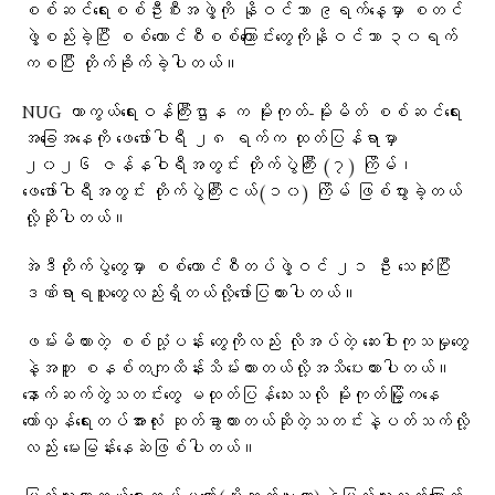
စစ်ဆင်ရေးစစ်ဦးစီးအဖွဲ့ကို နိုဝင်ဘာ ၉ရက်နေ့မှာ စတင်
ဖွဲ့စည်းခဲ့ပြီး စစ်ကောင်စီစစ်ကြောင်းတွေကိုနိုဝင်ဘာ ၃၀ရက်
ကစပြီး တိုက်ခိုက်ခဲ့ပါတယ်။
NUG ကာကွယ်​ရေးဝန်ကြီးဌာန က မိုးကုတ်-မိုးမိတ် စစ်ဆင်ရေး
အခြေအနေကို ဖေဖော်ဝါရီ ၂၈ ရက်က ထုတ်ပြန်ရာမှာ
၂၀၂၆ ဇန်နဝါရီအတွင်း တိုက်ပွဲကြီး (၇) ကြိမ်၊
ဖေဖော်ဝါရီအတွင်း တိုက်ပွဲကြီးငယ်(၁၀) ကြိမ် ဖြစ်ပွားခဲ့တယ်
လို့ဆိုပါတယ်။
အဲဒီတိုက်ပွဲတွေမှာ စစ်ကောင်စီတပ်ဖွဲ့ဝင် ၂၁ ဦး သေဆုံးပြီး
ဒဏ်ရာရသူတွေလည်းရှိတယ်လို့ဖော်ပြထားပါတယ်။
ဖမ်းမိထားတဲ့ စစ်သုံ့ပန်း တွေကိုလည်း လိုအပ်တဲ့ ဆေးဝါးကုသမှုတွေ
နဲ့အတူ စနစ်တကျထိန်းသိမ်းထားတယ်လို့အသိပေးထားပါတယ်။
နောက်ဆက်တွဲသတင်းတွေ မထုတ်ပြန်သေးသလို မိုးကုတ်မြို့ကနေ
တော်လှန်ရေးတပ်အားလုံး ဆုတ်ခွာထားတယ်ဆိုတဲ့သတင်းနဲ့ပတ်သက်လို့
လည်း မေးမြန်းနေဆဲဖြစ်ပါတယ်။