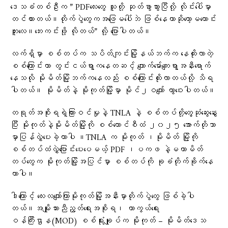
ဒေသခံတစ်ဦးက ” PDFလေးတွေ သူတို့ ဆုတ်ခွာသွားပြီလို့ လိုင်းပေါ်မှာ
တင်ထားတယ်။တိုက်ပွဲတွေကအဖြေမပေါ်ဘဲ ဖြစ်နေတာဆိုတော့မကောင်း
ဘူးလေ။ဘေးကင်းဖို့ လိုတယ်” လို့ ပြောပါတယ်။
လက်ရှိမှာ စစ်တပ်က သပိတ်ကျင်းမြို့နယ်ဘက်က နေထိုးလာတဲ့
စစ်ကြောင်းဟာ တွင်းငယ်ရွာကနေတဆင့် ကျောက်မော်ကျေးရွာအနီးရောက်
နေသလို မိုးမိတ်မြို့ဘက်ကနေလည်း စစ်ကြောင်းထိုးလာတယ်လို့ သိရ
ပါတယ်။ မိုးမိတ်နဲ့ မိုးကုတ်မြို့မှာ မိုင်၂ဝကျော် ကွာဝေးပါတယ်။
တရုတ်အစိုးရရဲ့ကြားဝင်မှုနဲ့ TNLA နဲ့ စစ်တပ်တို့တွေ့ဆုံ​ဆွေး​နွေး
ပြီး မိုးကုတ်နဲ့မိုးမိတ်မြို့ကို စစ်ကောင်စီထံ ၂၀၂၅ အောက်တိုဘာ
မှာပြန်လွှဲပေးခဲ့တာပါ ။TNLA က မိုးကုတ် ၊မိုးမိတ် မြို့ကို
စစ်တပ်ထံလွှဲ​ပြောင်း​ပေး​ပေမယ့် PDF ၊ပကဖ နဲ့မဟာမိတ်
တပ်​တွေက မိုးကုတ်မြို့အပြင်မှာ စစ်တပ်ကို ခုခံတိုက်ခိုက်​​နေ
တာပါ။
ဒါ​ကြောင့် ​လေးလ​ကျော်ကြာမိုးကုတ်မြို့အနီးမှာတိုက်ပွဲတွေ ဖြစ်ခဲ့ပါ
တယ်။အမျိုးသားညီညွတ်ရေးအစိုးရ၊ ကာကွယ်ရေး
ဝန်ကြီးဌာန(MOD) စစ်ရုံးချုပ်က မိုးကုတ် – မိုးမိတ်ဒေသ