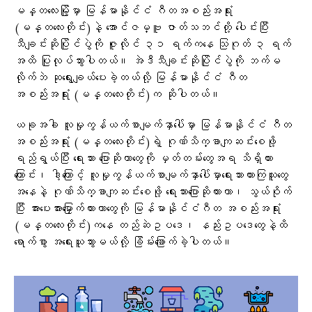
မန္တလေးမြို့မှာ မြန်မာနိုင်ငံ ဂီတအစည်းအရုံး
(မန္တလေးတိုင်း)နဲ့ အောင်ဇမ္ဗူ ဇာတ်သဘင်တို့ ပေါင်းပြီး
သီချင်းဆိုပြိုင်ပွဲကို ဇူလိုင် ၃၁ ရက်ကနေ သြဂုတ် ၃ ရက်
အထိ ပြုလုပ်သွားပါတယ်။ အဲဒီသီချင်းဆိုပြိုင်ပွဲကို ဘက်မ
လိုက်ဘဲ ဆုရွေးချယ်ပေးခဲ့တယ်လို့ မြန်မာနိုင်ငံ ဂီတ
အစည်းအရုံး (မန္တလေးတိုင်း)က ဆိုပါတယ်။
ယခုအခါ လူမှုကွန်ယက်စာမျက်နှာပေါ်မှာ မြန်မာနိုင်ငံ ဂီတ
အစည်းအရုံး (မန္တလေးတိုင်း)ရဲ့ ဂုဏ်သိက္ခာကျဆင်းစေဖို့
ရည်ရွယ်ပြီး ရေးသား ပြောဆိုတာတွေကို မှတ်တမ်းတွေအရ သိရှိထား
ကြောင်း၊ ဒါ့ကြောင့် လူမှုကွန်ယက်စာမျက်နှာပေါ်မှာရေးသားထားကြသူတွေ
အနေနဲ့ ဂုဏ်သိက္ခာကျဆင်းစေဖို့ ရေးသားပြောဆိုထားတာ၊ သွယ်ဝိုက်
ပြီး အားပေးအားမြှောက်ထားတာတွေကို မြန်မာနိုင်ငံဂီတ အစည်းအရုံး
(မန္တလေးတိုင်း)ကနေ တည်ဆဲဥပဒေ၊ နည်းဥပဒေတွေနဲ့ထိ
ရောက်စွာ အရေးယူသွားမယ်လို့ ခြိမ်းခြောက်ခဲ့ပါတယ်။