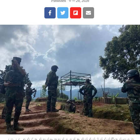
Published
မတ် 26, 2026
၂၀၂၄ ဇူလိုင်မှာ မိုးကုတ်ဗျူဟာကုန်းစခန်းအား တိုက်ခိုက်သိမ်းပိုက်ပြီးနောက် တွေ့ရတဲ့