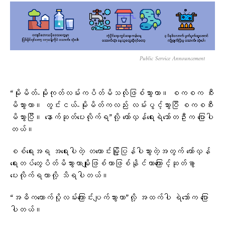
Public Service Announcement
“မိုးမိတ်-မိုးကုတ်လမ်းကပိတ်မိသလိုဖြစ်သွားတာ။ စကစက စီး
မိသွားတာ။ တွင်းငယ်-မိုးမိတ်ကလည်း လမ်းပွင့်သွားပြီ စကစစီး
မိသွားပြီ။ နောက်ဆုတ်ပေးလိုက်ရ”လို့ တော်လှန်ရေးရဲဘော်တဦးက ပြောပါ
တယ်။
စစ်ရေးအရ အရေးပါတဲ့ တကောင်းမြို့ပြန်ပါသွားတဲ့အတွက်​ တော်လှန်​
ရေးတပ်​တွေပိတ်မိသွားတာမျိုးဖြစ်တာဖြစ်နိုင်တာ​ကြောင့်ဆုတ်ခွာ
ပေးလိုက်ရတာလို့ သိရပါတယ်။
“အဓိကထောက်ပို့လမ်းကြောင်းပျက်သွားတာ”လို့ အထက်ပါ ရဲဘော်က ပြော
ပါတယ်။