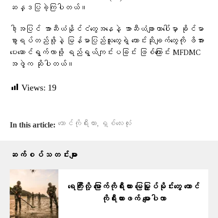
ဆန္ဒပြခဲ့ကြပါတယ်။
ဒါ့အပြင် အာဆီယံနိုင်ငံတွေအနေနဲ့ အာဆီယံချာတာပေါ်မှာ ခိုင်မာ
စွာရပ်တည်ဖို့နဲ့ မြန်မာပြည်သူတွေရဲ့ တောင်းဆိုချက်တွေကို ဖိအား
ပေးဆောင်ရွက်လာဖို့ ရည်ရွယ်ကျင်းပခြင်း ဖြစ်ကြောင်း MFDMC
အဖွဲ့က ဆိုပါတယ်။
Views:
19
,
တောင်ကိုရီးယား
ရှစ်လေးလုံး
In this article:
ဆက်စပ်သတင်းများ
ရေကြီးလို့ မြောက်ကိုရီးယား မြေမြှုပ်မိုင်းတွေ တောင်
ကိုရီးယားဖက် မျောပါလာ