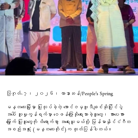
သြဂုတ်-၇၊ ၂၀၂၆၊ ဟာနာဆန်/People’s Spring
မန္တလေးမြို့မှာ ပြုလုပ်ခဲ့တဲ့ အောင်ဇမ္ဗူသီချင်းဆိုပြိုင်ပွဲ
အပေါ် လူမှုကွန်ရက်မှာ ဝေဖန်ပြောဆိုရေးသားခဲ့သူတွေ၊ အားပေးအား
မြှောက် ပြုသူတွေကို ထိရောက်စွာ အရေးယူမယ်လို့ မြန်မာနိုင်ငံဂီတ
အစည်းအရုံး (မန္တလေးတိုင်း)က ထုတ်ပြန်ပါတယ်။