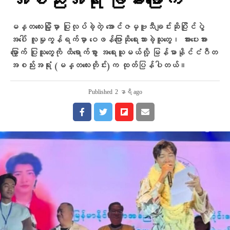
အစည်းအရုံး ခြိမ်းခြောက်
မန္တလေးမြို့မှာ ပြုလုပ်ခဲ့တဲ့ အောင်ဇမ္ဗူသီချင်းဆိုပြိုင်ပွဲ
အပေါ် လူမှုကွန်ရက်မှာ ဝေဖန်ပြောဆိုရေးသားခဲ့သူတွေ၊ အားပေးအား
မြှောက် ပြုသူတွေကို ထိရောက်စွာ အရေးယူမယ်လို့ မြန်မာနိုင်ငံဂီတ
အစည်းအရုံး (မန္တလေးတိုင်း)က ထုတ်ပြန်ပါတယ်။
Published
2 နာရီ ago