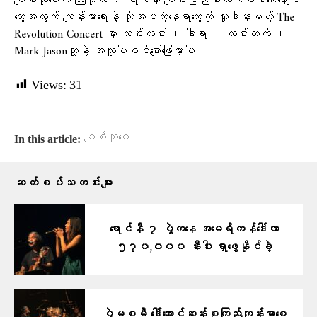
ချစ်သုဝေက ဩဂုတ် ၈ ရက်မှာ ချင်းပြည်နယ်ကစစ်ဘေးရှောင်
တွေအတွက် ကျန်းမာရေးနဲ့ လိုအပ်တဲ့နေရာတွေကို လှူဒါန်းမယ့် The
Revolution Concert မှာ လင်းလင်း ၊ ခါရာ ၊ လင်းထက် ၊
Mark Jasonတို့နဲ့ အတူပါဝင်ဖျော်ဖြေမှာပါ။
Views:
31
ချစ်သုဝေ
In this article:
ဆက်စပ်သတင်းများ
ရောင်နီ ၇ ပွဲကနေ အမေရိကန်ဒေါ်လာ
၅၇၀,၀၀၀ နီးပါး ရှာဖွေနိုင်ခဲ့
ပွဲမစမီ ဒေါ်အောင်ဆန်းစုကြည်ကျန်းမာစေ