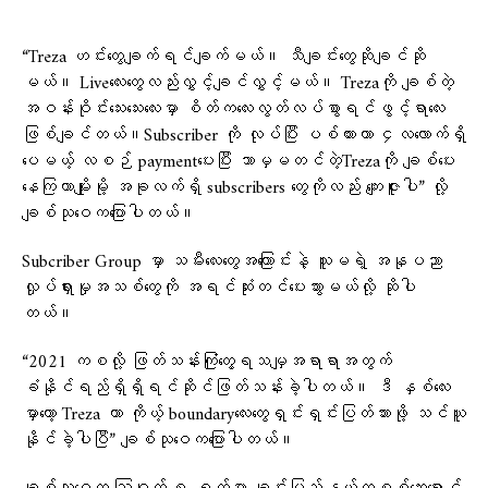
“Treza ဟင်းတွေချက်ရင်ချက်မယ်။ သီချင်းတွေဆိုချင်ဆို
မယ်။ Liveလေးတွေလည်းလွှင့်ချင်လွှင့်မယ်။ Trezaကို ချစ်တဲ့
အဝန်းဝိုင်းသေးသေးလေးမှာ စိတ်ကလေးလွတ်လပ်စွာရင်ဖွင့်ရာလေး
ဖြစ်ချင်တယ်။Subscriber ကို လုပ်ပြီး ပစ်ထားတာ ၄လလောက်ရှိ
ပေမယ့် လစဉ် paymentပေးပြီး ဘာမှမတင်တဲ့Trezaကို ချစ်ပေး
နေကြတာမျိုးမို့ အခုလက်ရှိ subscribers တွေကိုလည်း ကျေးဇူးပါ” လို့
ချစ်သုဝေကပြောပါတယ်။
Subcriber Group မှာ သမီးလေးတွေအကြောင်းနဲ့ သူမရဲ့ အနုပညာ
လှုပ်ရှားမှုအသစ်တွေကို အရင်ဆုံးတင်ပေးသွားမယ်လို့ ဆိုပါ
တယ်။
“2021 ကစလို့ ဖြတ်သန်းကြုံတွေ့ရသမျှအရာရာအတွက်
ခံနိုင်ရည်ရှိရှိရင်ဆိုင်ဖြတ်သန်းခဲ့ပါတယ်။ ဒီ နှစ်လေး
မှာတော့ Treza ဟာ ကိုယ့် boundaryလေးတွေရှင်းရှင်းပြတ်သားဖို့ သင်ယူ
နိုင်ခဲ့ပါပြီ” ချစ်သုဝေကပြောပါတယ်။