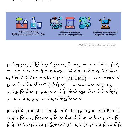
Public Service Announcement
လှုပ်ရှားမှုတွေကို မြန်မာ့ဒီမိုကရေစီအရေး အားပေးထောက်ခံတဲ့ ကိုရီး
ယား အရပ်ဘက်အဖွဲ့အစည်းတွေ၊ မြန်မာ့ဖက်ဒရယ်ဒီမိုက
ရေစီအောင်နိုင်ရေးအဖွဲ့ပေါင်းချုပ် (MFDMC)၊ စစ်အာဏာသိမ်း
မှုဆန့်ကျင်ရေးကော်မတီ (ကိုရီးယား)၊ ကလေးကဘော်ထောက်ပို့အဖွဲ့၊
ဂွမ်ဂျုးမြန်မာ လူမှုရေးအသင်းနဲ့ ဗိုလ်သံချောင်းထောက်ပို့အဖွဲ့တို့
မှ တာဝန်ရှိသူတွေ တက်ရောက်ခဲ့ကြပါတယ်။
ဆိုးလ်မြို့ရှိ အာဆီယံစင်တာနဲ့ အာဆီယံသံရုံးတွေရှေ့မှာ တစ်ဦးချင်း
ဆန္ဒပြပွဲတွေ ပြုလုပ်ခဲ့ပြီး စစ်ကောင်စီအား အသိအမှတ်မပြု
ဖို့နဲ့ အာဆီယံဘုံသဘောတူညီချက် (၅) ရပ်ကို လိုက်နာဖို့ တောင်းဆို