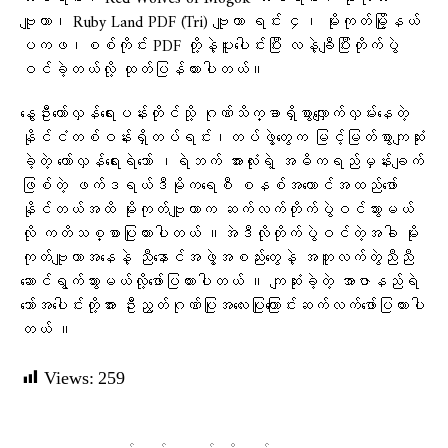
ဗျူဟာ၊ Ruby Land PDF (Tri) ဗျူဟာ ရင်း ၄၊ မိုးကုတ်မြို့နယ်
ပကဖ၊စစ်ကိုင်း PDF တို့နဲ့ပူးပေါင်းပြီး ​လနဲ့ချီပြီးတိုက်ပွဲ
ဝင်ခဲ့တယ်လို့ ထုတ်ပြန်ထားပါတယ်။
​နွေဦး​တော်လှန်​ရေးပန်းတိုင်သို့ ဂုဏ်သိက္ခာရှိစွာ​လျှောက်လှမ်း​နေတဲ့
နိုင်ငံတစ်ဝန်းရှိတပ်ရင်း၊တပ်ဖွဲ့​တွေက မြင့်မြတ်စွာကျဆုံး
ခဲ့တဲ့ ​တော်လှန်​ရေးရဲ​ဘော် ၊ရဲဘက် အားလုံးရဲ့ အဓိကရည်မှန်းချက်
ဖြစ်တဲ့ ဖက်ဒရယ်ဒီမိုက​ရေစီ စနစ်အ​​ကောင်အထည်​ဖော်
နိုင်တယ်အထိ မိုးကုတ်ဗျူဟာက ဆက်လက်တိုက်ပွဲဝင်သွားမယ်
လို ကတိသစ္စာပြုထားပါတယ် ။အဲဒီလိုတိုက်ပွဲဝင်တဲ့အခါ မိုး
ကုတ်ဗျူဟာအ​နေနဲ့ ညီ​နောင်အဖွဲ့အစည်း​တွေနဲ့ အတူလက်တွဲညီညီ​
ဆောင်ရွက်သွားမယ်လို့​ဖော်ပြထားပါတယ် ။ ကျဆုံးခဲ့တဲ့ အာဇာနည်ရဲ​
ဘော်အ​ပေါင်းတို့အား ဦးညွတ်ဂုဏ်ပြုအ​လေးပြု​ကြောင်းဆက်လက်​ဖော်ပြထားပါ
တယ် ။
Views:
259