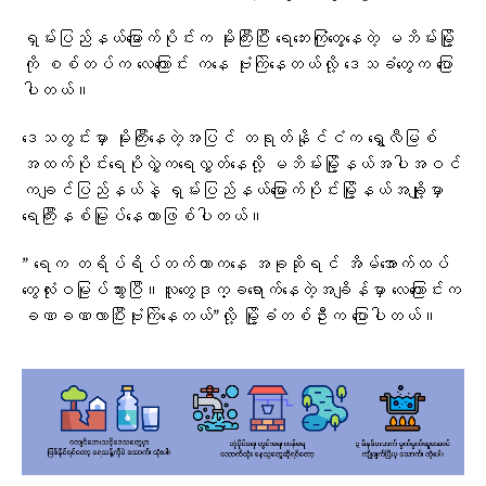
ရှမ်းပြည်နယ်မြောက်ပိုင်းက မိုးကြီးပြီး ရေဘေးကြုံတွေ့နေတဲ့ မဘိမ်းမြို့
ကို စစ်တပ်က လေကြောင်း ကနေ ဗုံးကြဲနေတယ်လို့ ဒေသခံတွေက ပြော
ပါတယ်။
ဒေသတွင်းမှာ မိုးကြီးနေတဲ့အပြင် တရုတ်နိုင်ငံက ရွှေလီမြစ်
အထက်ပိုင်းရေပိုလွှဲက​ရေလွှတ်နေလို့ မဘိမ်းမြို့နယ်အပါအဝင်
ကချင်ပြည်နယ်နဲ့ ရှမ်းပြည်နယ်မြောက်ပိုင်းမြို့နယ်အချို့မှာ
ရေကြီးနစ်မြုပ်နေတာဖြစ်ပါတယ်။
” ရေက တရိပ်ရိပ်တက်တာကနေ အခုဆိုရင် အိမ်အောက်ထပ်
တွေလုံးဝမြုပ်သွားပြီ။လူတွေဒုက္ခရောက်နေတဲ့အချိန်မှာ လေကြောင်းက
ခဏခဏလာပြီးဗုံးကြဲနေတယ်”လို့ မြို့ခံတစ်ဦးက ပြောပါတယ်။