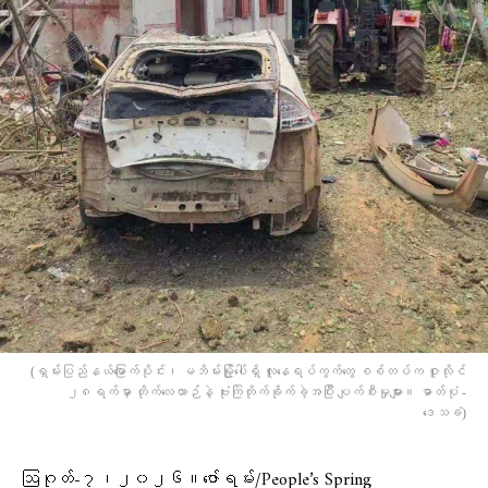
(ရှမ်းပြည်နယ်မြောက်ပိုင်း၊ မဘိမ်းမြို့ပေါ်ရှိ လူနေရပ်ကွက်တွေ စစ်တပ်က ဇူလိုင်
၂၈ရက်မှာ တိုက်လေယာဉ်နဲ့ ဗုံးကြဲတိုက်ခိုက်ခဲ့အပြီး ပျက်စီးမှုများ။ ဓာတ်ပုံ -
ဒေသခံ)
ဩဂုတ်-၇၊၂၀၂၆။ဇော်ရမ်း/People’s Spring