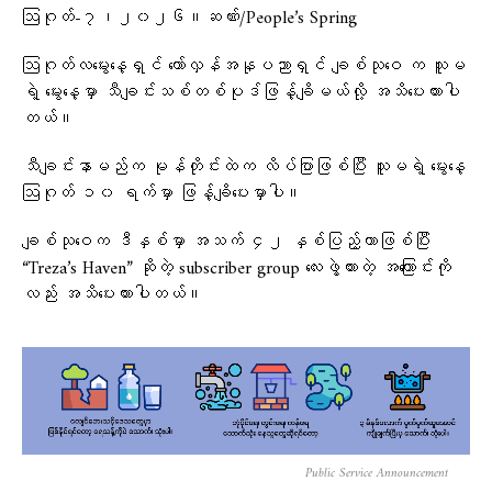
ဩဂုတ်-၇၊၂၀၂၆။ဆဏ်း/People’s Spring
ဩဂုတ်လမွေးနေ့ရှင် တော်လှန်အနုပညာရှင် ချစ်သုဝေ က သူမ
ရဲ့ မွေးနေ့မှာ သီချင်းသစ်တစ်ပုဒ်ဖြန့်ချိမယ်လို့ အသိပေးထားပါ
တယ်။
သီချင်းနာမည်က မုန်တိုင်းထဲက လိပ်ပြာဖြစ်ပြီး သူမရဲ့ မွေးနေ့
ဩဂုတ် ၁၀ ရက်မှာ ဖြန့်ချိပေးမှာပါ။
ချစ်သုဝေက ဒီနှစ်မှာ အသက် ၄၂ နှစ်ပြည့်တာဖြစ်ပြီး
“Treza’s Haven” ဆိုတဲ့ subscriber group လေးဖွဲ့ထားတဲ့ အကြောင်းကို
လည်း အသိပေးထားပါတယ်။
Public Service Announcement