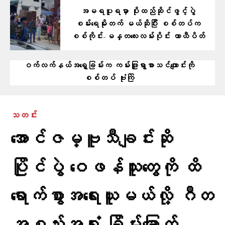
အမရပူရမှာ ပိုးထည်ဆိုင်ဖွင့်ပွဲ
စမ်းရေမိုးတက် မယ်ဆိုပြီး စစ်တပ်က
စစ်ကိုင်း-မန္တလေးလမ်းပိုင်း ယာယီပိတ်
ဝက်လက်နယ်အရှေ့ခြမ်းက ကမ်းဖြူရွာစာသင်ကျောင်းကို
စစ်တပ် ဗုံးကြဲ
သတင်း
အောင်ဇမ္ဗူသီချင်းဆို
ပြိုင်ပွဲ ဝေဖန်သူတွေကို ထိ
ရောက်စွာအရေးယူမယ်လို့ ဂီတ