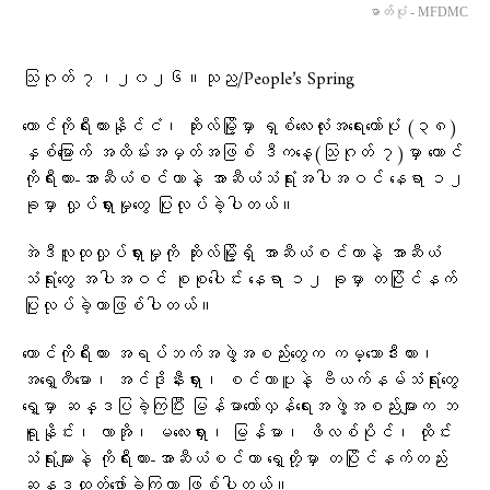
ဓာတ်ပုံ - MFDMC
သြဂုတ် ၇၊၂၀၂၆။သုည/People’s Spring
တောင်ကိုရီးယားနိုင်ငံ၊ ဆိုးလ်မြို့မှာ ရှစ်လေးလုံးအရေးတော်ပုံ (၃၈)
နှစ်မြောက် အထိမ်းအမှတ်အဖြစ် ဒီကနေ့(သြဂုတ် ၇)မှာ တောင်
ကိုရီးယား-အာဆီယံစင်တာနဲ့ အာဆီယံသံရုံးအပါအဝင် နေရာ ၁၂
ခုမှာ လှုပ်ရှားမှုတွေ ပြုလုပ်ခဲ့ပါတယ်။
အဲဒီလူထုလှုပ်ရှားမှုကို ဆိုးလ်မြို့ရှိ အာဆီယံစင်တာနဲ့ အာဆီယံ
သံရုံးတွေ အပါအဝင် စုစုပေါင်း နေရာ ၁၂ ခုမှာ တပြိုင်နက်
ပြုလုပ်ခဲ့တာဖြစ်ပါတယ်။
တောင်ကိုရီးယား အရပ်ဘက်အဖွဲ့အစည်းတွေက ကမ္ဘောဒီးယား၊
အရှေ့တီမော၊ အင်ဒိုနီးရှား၊ စင်ကာပူနဲ့ ဗီယက်နမ်သံရုံးတွေ
ရှေ့မှာ ဆန္ဒပြခဲ့ကြပြီး မြန်မာတော်လှန်ရေးအဖွဲ့အစည်းများက ဘ
ရူနိုင်း၊ လာအို၊ မလေးရှား၊ မြန်မာ၊ ဖိလစ်ပိုင်၊ ထိုင်း
သံရုံးများနဲ့ ကိုရီးယား-အာဆီယံစင်တာ ရှေ့တို့မှာ တပြိုင်နက်တည်း
ဆန္ဒထုတ်ဖော်ခဲ့ကြတာ ဖြစ်ပါတယ်။