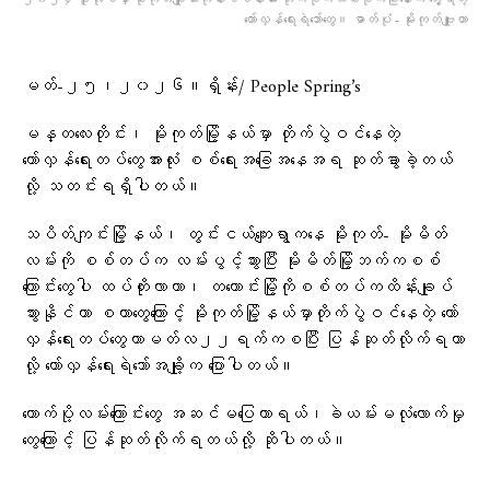
တော်လှန်ရေးရဲဘော်တွေ။ ဓာတ်ပုံ - မိုးကုတ်ဗျူဟာ
မတ်-၂၅၊၂၀၂၆။ရှိန်း/ People Spring’s
မန္တလေးတိုင်း၊ မိုးကုတ်မြို့နယ်မှာ တိုက်ပွဲဝင်နေတဲ့
တော်လှန်ရေးတပ်တွေအားလုံး စစ်ရေးအခြေအနေအရ ဆုတ်ခွာခဲ့တယ်
လို့ သတင်းရရှိပါတယ်။
သပိတ်ကျင်းမြို့နယ်၊ တွင်းငယ်ကျေးရွာကနေ မိုးကုတ်- မိုးမိတ်
လမ်းကို စစ်တပ်က လမ်းပွင့်သွားပြီး မိုးမိတ်မြို့ဘက်ကစစ်
ကြောင်းတွေပါ ထပ်တိုးလာတာ၊ တ​ကောင်းမြို့ကိုစစ်တပ်ကထိန်းချုပ်
သွားနိုင်တာ​ စတာ​တွေကြောင့် မိုးကုတ်မြို့နယ်မှာတိုက်ပွဲဝင်​နေတဲ့ ​တော်
လှန်​ရေးတပ်​တွေဟာမတ်လ၂၂ရက်ကစပြီး ပြန်ဆုတ်လိုက်ရတာ
လို့ တော်လှန်ရေးရဲဘော်အချို့က ပြောပါတယ်။
ထောက်ပို့လမ်းကြောင်းတွေ အဆင်မပြေတာရယ်၊ခဲယမ်းမလုံလောက်မှု
တွေကြောင့် ပြန်ဆုတ်လိုက်ရတယ်လို့ ဆိုပါတယ်။