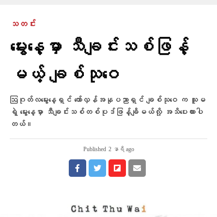
သတင်း
မွေးနေ့မှာ သီချင်းသစ်ဖြန့်
မယ့် ချစ်သုဝေ
ဩဂုတ်လမွေးနေ့ရှင် တော်လှန်အနုပညာရှင် ချစ်သုဝေ က သူမ
ရဲ့ မွေးနေ့မှာ သီချင်းသစ်တစ်ပုဒ်ဖြန့်ချိမယ်လို့ အသိပေးထားပါ
တယ်။
Published
2 နာရီ ago