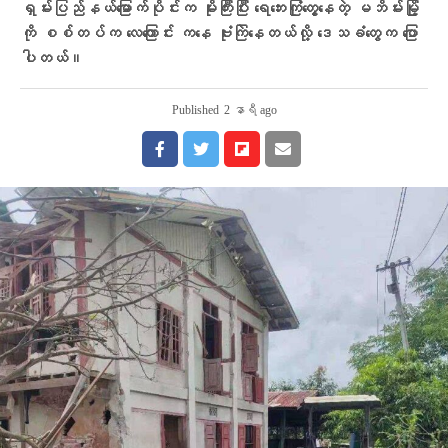
ရှမ်းပြည်နယ်မြောက်ပိုင်းက မိုးကြီးပြီး ရေဘေးကြုံတွေ့နေတဲ့ မဘိမ်းမြို့
ကို စစ်တပ်က လေကြောင်း ကနေ ဗုံးကြဲနေတယ်လို့ ဒေသခံတွေက ပြော
ပါတယ်။
Published
2 နာရီ ago