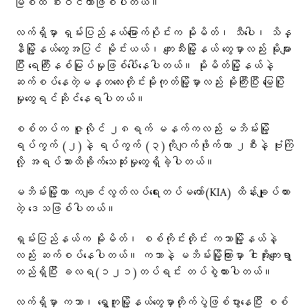
မြစ်ထဲ စီးဝင်တာဖြစ်ပါတယ်။
လက်ရှိမှာ ရှမ်းပြည်နယ်မြောက်ပိုင်းက မိုးမိတ်၊ သီပေါ၊ သိန္
နီမြို့နယ်တွေအပြင် မိုင်းယယ်၊ ကျေးသီးမြို့နယ်‌ တွေမှာလည်း မိုးများ
ပြီး ရေကြီးနစ်မြုပ်မှုဖြစ်ပေါ်နေပါတယ်။ မိုးမိတ်မြို့နယ်နဲ့
ဆက်စပ်နေတဲ့မန္တလေးတိုင်းမိုးကုတ်မြို့မှာလည်း မိုးကြီးပြီး မြေပြို
မှုတွေရင်ဆိုင်နေရပါတယ်။
စစ်တပ်က ဇူလိုင် ၂၈ရက် မနက်ကလည်း မဘိမ်းမြို့
ရပ်ကွက် (၂)နဲ့ ရပ်ကွက် (၃)ကိုဂျက်ဖိုက်တာ ၂စီးနဲ့ ဗုံးကြဲ
လို့ အရပ်သားထိခိုက်သေဆုံးမှုတွေရှိခဲ့ပါတယ်။
မဘိမ်းမြို့ဟာ ကချင်လွတ်လပ်ရေးတပ်မတော်(KIA) ထိန်းချုပ်ထား
တဲ့ ဒေသဖြစ်ပါတယ်။
ရှမ်းပြည်နယ်က မိုးမိတ်၊ စစ်ကိုင်းတိုင်း ကသာမြို့နယ်နဲ့
လည်း ဆက်စပ်နေပါတယ်။ ကသာနဲ့ မဘိမ်းမြို့ကြားမှာ ငါးအိုးကျေးရွာ
တည်ရှိပြီး ခလရ(၁၂၁)တပ်ရင်း တပ်စွဲထားပါတယ်။
လက်ရှိမှာ ကသာ၊ ရွှေကူမြို့နယ်တွေမှာတိုက်ပွဲဖြစ်ပွားနေပြီး စစ်