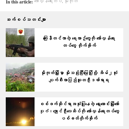
,
တော်လှန်ရေးတပ်
မိုးကုတ်
In this article:
ဆက်စပ်သတင်းများ
ကြေးနီတင်လာတဲ့ ရေယာဥ်တွေကို တော်လှန်ရေး
တပ်တွေ တိုက်ခိုက်
မိုးကုတ်မြို့မှာ မိုးသည်းပြီးမြေပြိုလို့ အိမ်၂လုံး
ပျက်စီးကာပြည်သူတဦးဒဏ်ရာရ
စစ်ဖက်ဆိုင်ရာအသုံးပြုနေတဲ့ ရှေးဟောင်းမြို့တော်
ပုဂံ၊ညောင်ဦးလေဆိပ်ကို တော်လှန်ရေးတပ်တွေ
ပစ်ခတ်တိုက်ခိုက်