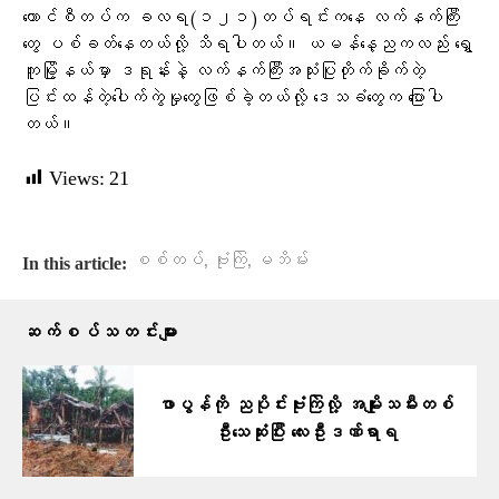
ကောင်စီတပ်က ခလရ(‌၁၂၁)တပ်ရင်းကနေ လက်နက်ကြီး
တွေ ပစ်ခတ်နေတယ်လို့ သိရပါတယ်။ ယမန်နေ့ညကလည်း ရွှေ
ကူမြို့နယ်မှာ ဒရုန်းနဲ့ လက်နက်ကြီးအသုံးပြုတိုက်ခိုက်တဲ့
ပြင်းထန်တဲ့ပေါက်ကွဲမှုတွေဖြစ်ခဲ့တယ်လို့ ဒေသခံတွေက ပြောပါ
တယ်။
Views:
21
,
,
စစ်တပ်
ဗုံးကြဲ
မဘိမ်း
In this article:
ဆက်စပ်သတင်းများ
ဖာပွန်ကို ညပိုင်းဗုံးကြဲလို့ အမျိုးသမီးတစ်
ဦးသေဆုံးပြီး လေးဦးဒဏ်ရာရ