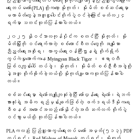
ပြည်သူ့ကာကွယ်ရေးတပ်မတော်(မိုးကုတ်ဗျူဟာ)နဲ့ပြည်သူ့လွတ်‌မြောက်
ရေးတပ်မတော်(PLA)တို့ကတော့ မိုးကုတ်၊ မိုးမိတ် စစ်ဆင်ရေးမှာ
မဟာမိတ်တွေနဲ့အတူပူးပေါင်းတိုက်ပွဲဝင်ခဲ့ကြောင်းမတ်လ၂၄
ရက်မှာ သတင်းထုတ်ပြန်ထားပါတယ်။
၂၀၂၅ နိုဝင်ဘာလကုန်ပိုင်းက စတင်ပြီး မိုးကုတ်၊ မိုး
မိတ်မြို့ကို ဝင်ရောက်လာတဲ့ စစ်ကောင်စီတပ်တွေကို အမျိုးသား
ညီညွတ်ရေးအစိုးရ၊ ကာကွယ်ရေးဝန်ကြီးဌာနရဲ့ တိုက်ရိုက်
ကွပ်ကဲမှုအောက်ကနေ Myingyan Black Tiger ၊ ဧရာဝတီ
မြစ်ဝကျွန်းပေါ် တပ်ဖွဲ့၊ မိုးကုတ်၊ မိုးမိတ် စစ်ဦးစီးအဖွဲ့တို့
နဲ့အတူ တိုက်ခိုက်ခဲ့တယ်လို့ မိုးကုတ်ဗျူဟာကထုတ်ပြန်ထားပါ
တယ်။
စစ်ဆင်ရေးမှာ ရဲဘော်တချို့ကျဆုံးခဲ့ပြီး တော်လှန်ရေး ရဲဘော်၊ရဲဘက်
အားလုံးရဲ့ အဓိက ရည်မှန်းချက်ဖြစ်တဲ့ ဖက်ဒရယ်ဒီမိုကရေ
စီစနစ် အကောင်အထည် ဖော်နိုင်တဲ့အထိ ဆက်လက် တိုက်ပွဲ
ဝင်သွားမယ်လို့ ထုတ်ပြန်ထားပါတယ်။
PLAကလည်း ပြည်သူ့ကာကွယ်ရေးတပ်မ‌တော် အမှတ်(၅၁၃) PDF
တပ်ရင်း၊ Red Wolves of Mogok တပ်ရင်း၊ မိုးကုတ်