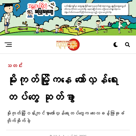
သတင်း
မိုးကုတ်မြို့ကနေ တော်လှန်ရေး
တပ်တွေ ဆုတ်ခွာ
မိုးကုတ်မြို့ဝန်းကျင်မှာတော်လှန်​ရေးတပ်​တွေက​ လေး​လ​ခန့်ကြာခုခံ
တိုက်ခိုက်ခဲ့