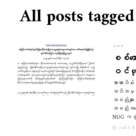
All posts tagge
သတင်း
စစ်ကေ
ဝင်ဟု
အာဏာသိမ်း
အသိအမှတ်မ
အစည်းများ
အစည်းအဝေးမ
NUG က တိ
ဖေ‌ဖော်ဝါရ