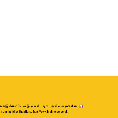
ာသာပြန်ဆောင်းပါး
မေးမြန်းခန်း
ရသ
ထိုင်း – ကမ္ဘောဒီးယား
gn and build by HighHorse http://www.highhorse.co.uk