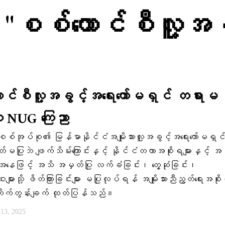
d "စစ်ကောင်စီလူ့အခွ
ာင်စီလူ့အခွင့်အရေးကော်မရှင် တရားမ
 NUG ကြေညာ
စစ်အုပ်စု၏ မြန်မာနိုင်ငံအမျိုးသားလူ့အခွင့်အရေးကော်မရှင်
ပြုဘဲ ဖျက်သိမ်းကြောင်းနှင့် နိုင်ငံတကာအစိုးရများနှင့် အဖွ
အနေဖြင့် အသိ အမှတ်ပြု လက်ခံခြင်း၊ တွေ့ဆုံခြင်း၊
ျားသို့ ဖိတ်ကြားခြင်းများ မပြုလုပ်ရန် အမျိုးသားညီညွတ်ရေးအစို
ုက်တွန်းချက် ထုတ်ပြန်သည်။
ီ 13, 2025