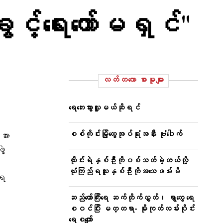
င့်ရေးကော်မရှင်"
လတ်တ‌လော စာမူများ
ရေဘေးသွားလှူမယ်ဆိုရင်
စစ်ကိုင်းမြို့ထွေအုပ်ရုံးအနီး ဗုံးပေါက်
အား
ဲ့
ထိုင်းရဲနှစ်ဦးကိုပစ်သတ်ခဲ့တယ်လို့
ယုံကြည်ရသူနှစ်ဦးကိုအသေဖမ်းမိ
းရ
ဆည်တော်ကြီးရေ ဆက်တိုက်လွှတ်၊ ရွာတွေ ရေ
စဝင်ပြီး မတ္တရာ- မိုးကုတ်လမ်းပိုင်း
ရေစကျော်