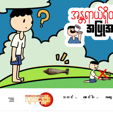
သတင်း
ဆောင်းပါး
အတွေ