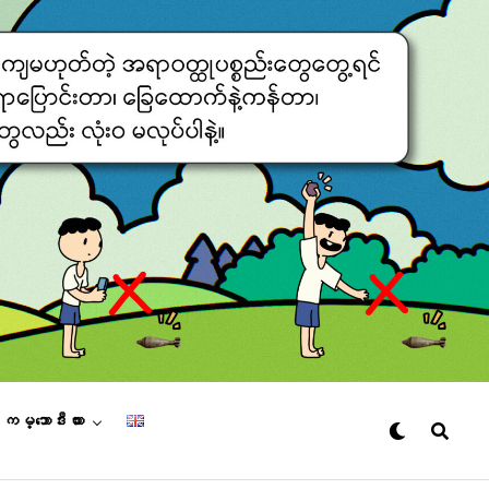
– ကမ္ဘောဒီးယား