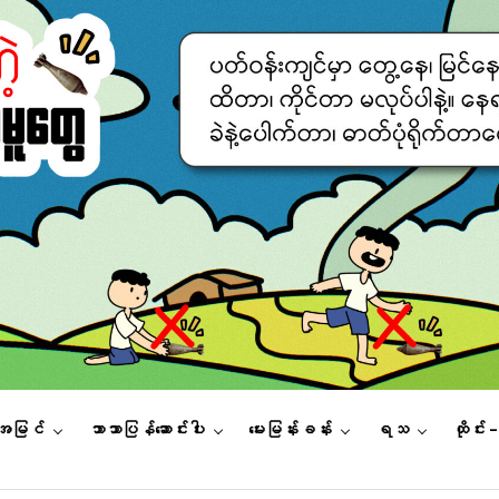
းအမြင်
ဘာသာပြန်ဆောင်းပါး
မေးမြန်းခန်း
ရသ
ထိုင်း 