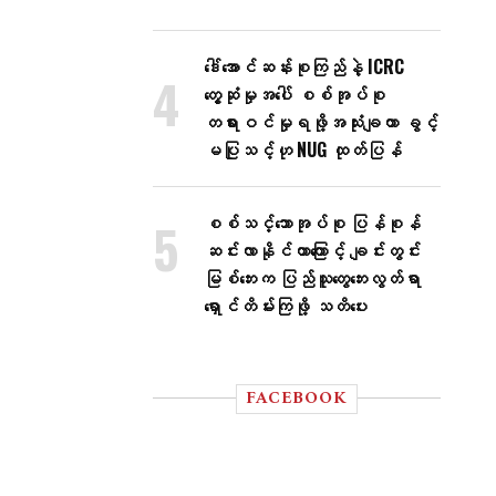
ဒေါ်အောင်ဆန်းစုကြည်နဲ့ ICRC
တွေ့ဆုံမှုအပေါ် စစ်အုပ်စု
တရားဝင်မှုရဖို့အသုံးချတာ ခွင့်
မပြုသင့်ဟု NUG ထုတ်ပြန်
စစ်သင်္ဘောအုပ်စု ပြန်စုန်
ဆင်းလာနိုင်တာကြောင့် ချင်းတွင်း
မြစ်ဘေးက ပြည်သူတွေဘေးလွတ်ရာ
ရှောင်တိမ်းကြဖို့ သတိပေး
FACEBOOK