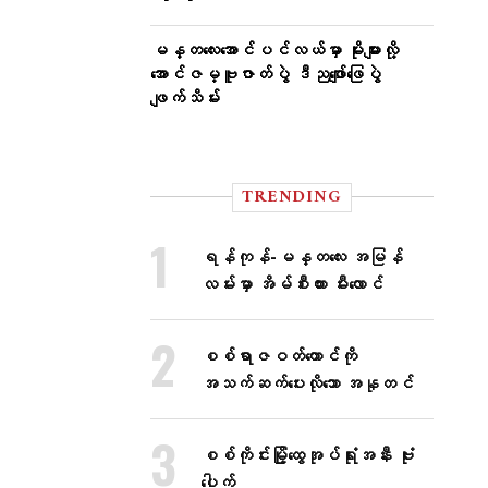
မန္တလေးအောင်ပင်လယ်မှာ မိုးများလို့
အောင်ဇမ္ဗူဇာတ်ပွဲ ဒီညဖျော်ဖြေပွဲ
ဖျက်သိမ်း
TRENDING
ရန်ကုန်-မန္တလေး အမြန်
လမ်းမှာ အိမ်စီးကား မီးလောင်
စစ်ရာဇဝတ်ကောင်ကို
အသက်ဆက်ပေးလိုသော အနုတင်
စစ်ကိုင်းမြို့ထွေအုပ်ရုံးအနီး ဗုံး
ပေါက်