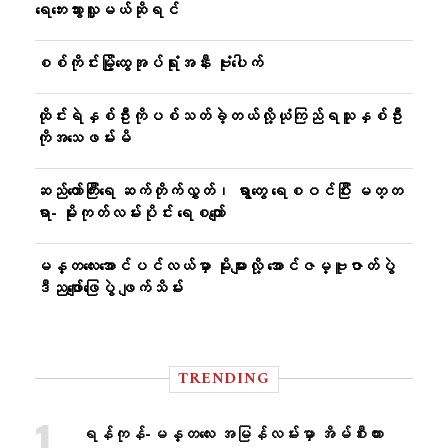
ရေဘေးသွားလှူမယ်ဆိုရင်
စစ်ကိုင်းမြို့ထွေအုပ်ရုံးအနီး ဗုံးပေါက်
ထိုင်းရဲနှစ်ဦးကိုပစ်သတ်ခဲ့တယ်လို့ယုံကြည်ရသူနှစ်ဦး
ကိုအသေဖမ်းမိ
ဆည်တော်ကြီးရေ ဆက်တိုက်လွှတ်၊ ရွာတွေ ရေစဝင်ပြီး မတ္တ
ရာ- မိုးကုတ်လမ်းပိုင်း ရေစကျော်
မန္တလေးအောင်ပင်လယ်မှာ မိုးများလို့ အောင်ဇမ္ဗူဇာတ်ပွဲ
ဒီညဖျော်ဖြေပွဲ ဖျက်သိမ်း
TRENDING
ရန်ကုန်-မန္တလေး အမြန်လမ်းမှာ အိမ်စီးကား