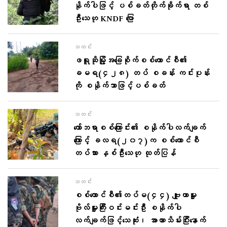
နိုက်ပါဖြင့် ပစ်ခတ်တိုက်ခိုက်ရာ တစ်
ဦးသေဟု KNDF ပြော
သတင်း
ဖရူဆိုမြို့အခြေစိုက်စစ်ကောင်စီ၏
ခမရ(၄၂၈) တပ် စခန်း ကင်းပုန်း
ကို စနိုက်ဘာဖြင့်ပစ်ခတ်
သတင်း
ကော်ဘရာစစ်ကြောင်း၏ စနိုက်ပါလက်ချက်
ကြောင့် ခလရ(၂၀၇)က စစ်ကောင်စီ
တပ်သား နှစ်ဦးသေဟု ထုတ်ပြန်
သတင်း
စစ်ကောင်စီ၏တပ်မ(၄၄) ဗျူဟာမှူး
ဗိုလ်မှူးကြီးဝင်းမင်းဦး စနိုက်ပါ
လက်ချက်ဖြင့်သေဆုံး၊ အာဏာသိမ်းပြီးနောက်