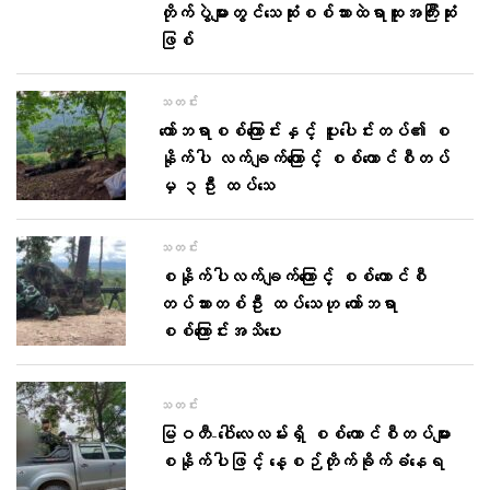
တိုက်ပွဲများတွင်သေဆုံးစစ်သားထဲရာထူးအကြီးဆုံး
ဖြစ်
သတင်း
ကော်ဘရာစစ်ကြောင်းနှင့် ပူးပေါင်းတပ်၏ စ
နိုက်ပါ လက်ချက်ကြောင့် စစ်ကောင်စီတပ်
မှ ၃ဦး ထပ်သေ
သတင်း
စနိုက်ပါလက်ချက်ကြောင့် စစ်ကောင်စီ
တပ်သားတစ်ဦး ထပ်သေဟု ကော်ဘရာ
စစ်ကြောင်းအသိပေး
သတင်း
မြဝတီ-ဝေါ်လေလမ်းရှိ စစ်ကောင်စီတပ်များ
စနိုက်ပါဖြင့် နေ့စဉ်တိုက်ခိုက်ခံနေရ