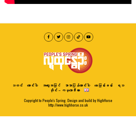
သတင်း
ဆောင်းပါး
အတွေးအမြင်
ဘာသာပြန်ဆောင်းပါး
မေးမြန်းခန်း
ရသ
ထိုင်း – ကမ္ဘောဒီးယား
Copyright to People's Spring. Design and build by HighHorse
http://www.highhorse.co.uk