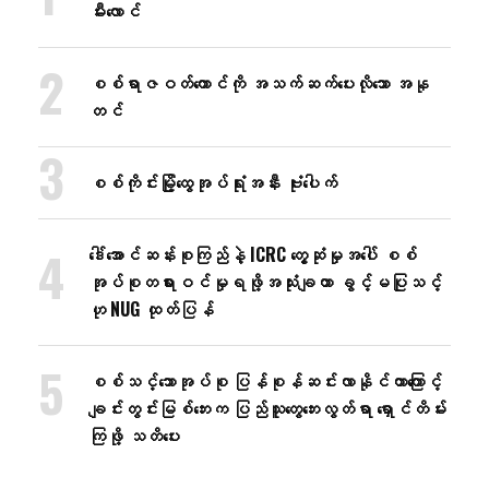
မီးလောင်
စစ်ရာဇဝတ်ကောင်ကို အသက်ဆက်ပေးလိုသော အနု
တင်
စစ်ကိုင်းမြို့ထွေအုပ်ရုံးအနီး ဗုံးပေါက်
ဒေါ်အောင်ဆန်းစုကြည်နဲ့ ICRC တွေ့ဆုံမှုအပေါ် စစ်
အုပ်စုတရားဝင်မှုရဖို့အသုံးချတာ ခွင့်မပြုသင့်
ဟု NUG ထုတ်ပြန်
စစ်သင်္ဘောအုပ်စု ပြန်စုန်ဆင်းလာနိုင်တာကြောင့်
ချင်းတွင်းမြစ်ဘေးက ပြည်သူတွေဘေးလွတ်ရာ ရှောင်တိမ်း
ကြဖို့ သတိပေး