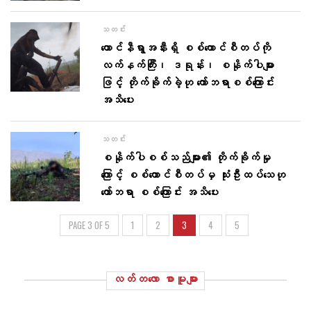
သတင်း
တောင်နီရွာအနီးရှိ စစ်ကောင်စီတပ်ကို
လက်နက်ကြီး၊ ဒရုန်း၊ စနိုက်ပါများ
ဖြင့် တိုက်ခိုက်ခဲ့ဟု ကော်ဘရာစစ်ကြောင်း
အသိပေး
သတင်း
စနိုက်ပါစစ်သည်များ၏ တိုက်ခိုက်မှု
ကြောင့် စစ်ကောင်စီတပ်မှ သုံးဦးထပ်သေဟု
ကော်ဘရာ စစ်ကြောင်း အသိပေး
PAGE 3 OF 5
1
2
3
4
5
လတ်တ‌လော စာမူများ