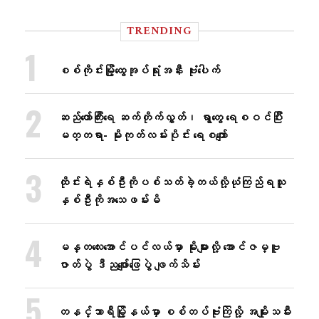
TRENDING
စစ်ကိုင်းမြို့ထွေအုပ်ရုံးအနီး ဗုံးပေါက်
ဆည်တော်ကြီးရေ ဆက်တိုက်လွှတ်၊ ရွာတွေ ရေစဝင်ပြီး
မတ္တရာ- မိုးကုတ်လမ်းပိုင်း ရေစကျော်
ထိုင်းရဲနှစ်ဦးကိုပစ်သတ်ခဲ့တယ်လို့ယုံကြည်ရသူ
နှစ်ဦးကိုအသေဖမ်းမိ
မန္တလေးအောင်ပင်လယ်မှာ မိုးများလို့ အောင်ဇမ္ဗူ
ဇာတ်ပွဲ ဒီညဖျော်ဖြေပွဲ ဖျက်သိမ်း
တနင်္သာရီမြို့နယ်မှာ စစ်တပ်ဗုံးကြဲလို့ အမျိုးသမီး