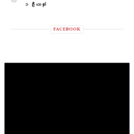
၁ ဦး သေဆုံး
FACEBOOK