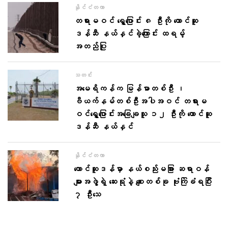
နိုင်ငံတကာ
တရားမဝင် ရွှေ့ပြောင်း ၈ ဦးကို တောင်ဆူ
ဒန်ဆီ နယ်နှင်ခဲ့ကြောင်း ထရမ့်
အတည်ပြု
သတင်း
အ​မေရိကန်က မြန်မာတစ်ဦး ၊
ဗီယက်နမ်တစ်ဦးအပါအဝင် တရားမ
ဝင်ရွှေ့ပြောင်းအခြေချသူ ၁၂ ဦးကို တောင်ဆူ
ဒန်ဆီ နယ်နှင်
နိုင်ငံတကာ
တောင်ဆူဒန်မှာ နယ်စည်းမခြား ဆရာဝန်
များအဖွဲ့ရဲ့ ဆေးရုံနဲ့ စျေးတစ်ခု ဗုံးကြဲခံရပြီး
၇ ဦးသေ