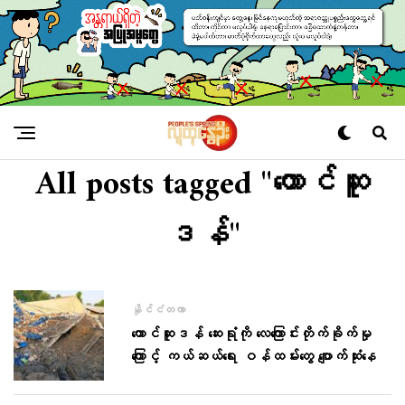
All posts tagged "တောင်ဆူ
ဒန်"
နိုင်ငံတကာ
တောင်ဆူဒန် ဆေးရုံကို လေကြောင်းတိုက်ခိုက်မှု
ကြောင့် ကယ်ဆယ်ရေး ဝန်ထမ်းတွေ ပျောက်ဆုံးနေ