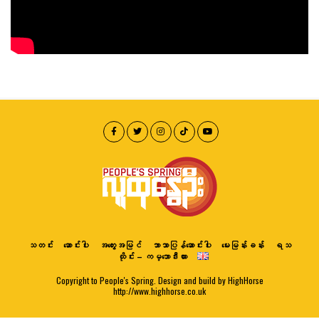
သတင်း
ဆောင်းပါး
အတွေးအမြင်
ဘာသာပြန်ဆောင်းပါး
မေးမြန်းခန်း
ရသ
ထိုင်း – ကမ္ဘောဒီးယား
Copyright to People's Spring. Design and build by HighHorse
http://www.highhorse.co.uk