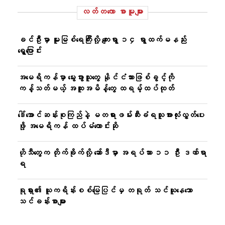
လတ်တ‌လော စာမူများ
ခင်ဦးမှာ မူးမြစ်ရေကြီးလို့ ကျေးရွာ ၁၄ ရွာထက်မနည်း
ရွှေ့ပြောင်း
အမေရိကန်မှာ မွေးဖွားသူတွေ နိုင်ငံသားဖြစ်ခွင့်ကို
ကန့်သတ်မယ့် အထူးအမိန့်တွေ ထရမ့်ထပ်ထုတ်
ဒေါ်အောင်ဆန်းစုကြည်နဲ့ မတရားဖမ်းဆီးခံရသူအားလုံးလွှတ်ပေး
ဖို့ အမေရိကန် ထပ်မံတောင်းဆို
ဟိုသီတွေက တိုက်ခိုက်လို့ ဆော်ဒီမှာ အရပ်သား ၁၁ ဦး ဒဏ်ရာ
ရ
ရုရှား၏ ယူကရိန်းစစ်မြေပြင်မှ တရုတ် သင်ယူနေသော
သင်ခန်းစာများ