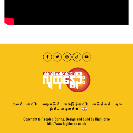
သတင်း
ဆောင်းပါး
အတွေးအမြင်
ဘာသာပြန်ဆောင်းပါး
မေးမြန်းခန်း
ရသ
ထိုင်း – ကမ္ဘောဒီးယား
Copyright to People's Spring. Design and build by HighHorse
http://www.highhorse.co.uk