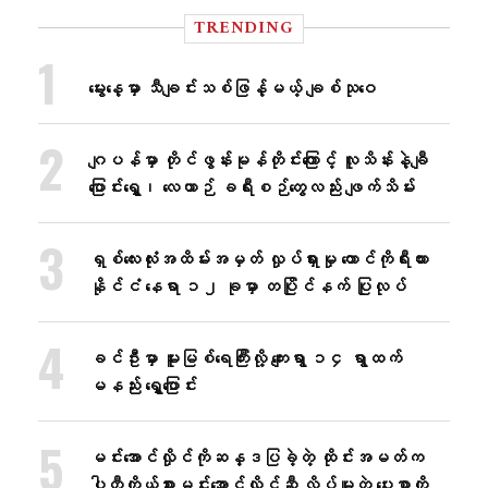
TRENDING
မွေးနေ့မှာ သီချင်းသစ်ဖြန့်မယ့် ချစ်သုဝေ
ဂျပန်မှာ တိုင်ဖွန်းမုန်တိုင်းကြောင့် လူသိန်းနဲ့ချီ
ပြောင်းရွှေ့၊ လေယာဉ် ခရီးစဉ်တွေလည်း ဖျက်သိမ်း
ရှစ်လေးလုံးအထိမ်းအမှတ် လှုပ်ရှားမှု တောင်ကိုရီးယား
နိုင်ငံ နေရာ ၁၂ ခုမှာ တပြိုင်နက် ပြုလုပ်
ခင်ဦးမှာ မူးမြစ်ရေကြီးလို့ ကျေးရွာ ၁၄ ရွာထက်
မနည်း ရွှေ့ပြောင်း
မင်းအောင်လှိုင်ကိုဆန္ဒပြခဲ့တဲ့ ထိုင်းအမတ်က
ပါတီကိုယ်စားမင်းအောင်လှိုင်ဆီ လိပ်မူတဲ့ ပေးစာကို