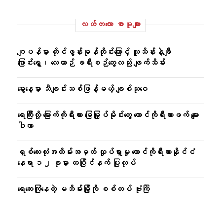
လတ်တ‌လော စာမူများ
ဂျပန်မှာ တိုင်ဖွန်းမုန်တိုင်းကြောင့် လူသိန်းနဲ့ချီ
ပြောင်းရွှေ့၊ လေယာဉ် ခရီးစဉ်တွေလည်း ဖျက်သိမ်း
မွေးနေ့မှာ သီချင်းသစ်ဖြန့်မယ့် ချစ်သုဝေ
ရေကြီးလို့ မြောက်ကိုရီးယား မြေမြှုပ်မိုင်းတွေ တောင်ကိုရီးယားဖက် မျော
ပါလာ
ရှစ်လေးလုံးအထိမ်းအမှတ် လှုပ်ရှားမှု တောင်ကိုရီးယားနိုင်ငံ
နေရာ ၁၂ ခုမှာ တပြိုင်နက် ပြုလုပ်
ရေဘေးကြုံနေတဲ့ မဘိမ်းမြို့ကို စစ်တပ် ဗုံးကြဲ