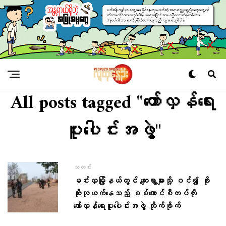
All posts tagged "တော်လှန်ရေး
ပူးပေါင်းအဖွဲ့"
သတင်း
မင်းလှမြို့နယ်တွင် ကျေးရွာများသို့ ဝင်၍ ခိုး
ဆိုးလုယက်နေသည့် စစ်ကောင်စီတပ်ကို
တော်လှန်ရေးပူးပေါင်းအဖွဲ့ တိုက်ခိုက်