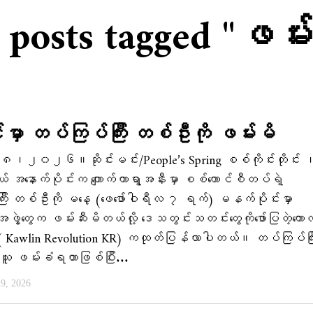
 posts tagged "ဖမ်
းမှာ တပ်ကြပ်ကြီး တစ်ဦးကို ဖမ်းမိ
ီ-၈၊၂၀၂၆။ဆိုင်းမင်း/People’s Spring စစ်ကိုင်းတိုင်း ၊
ယ် အနောက်ပိုင်းက ကျောက်ကာရွာအနီးမှာ စစ်ကောင်စီတပ်ရဲ့
ီး တစ်ဦးကို မနေ့ (ဖေဖော်ဝါရီလ ၇ ရက်) မနက်ပိုင်းမှာ
းအဖွဲ့တွေက ဖမ်းဆီးမိတယ်လို့ ဒေသတွင်းသတင်းတွေကိုဖော်ပြတဲ့ကော
ေး( Kawlin Revolution KR) ကထုတ်ပြန်လာပါတယ်။ တပ်ကြပ်ကြီး
ိုသူ ဖမ်းခံရတာဖြစ်ပြီး...
ီ 9, 2026