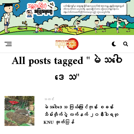
All posts tagged "မဲသဝေါ
ဒေသ"
သတင်း
မဲသဝေါဒေသ ကြယ်ပြောင်ကုန်း စခန်း
သိမ်းတိုက်ပွဲ လက်နက် ၂၀နီးပါးရဟု
KNU ထုတ်ပြန်