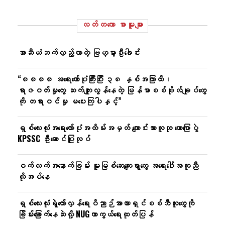
လတ်တ‌လော စာမူများ
အာဆီယံဘက်လှည့်လာတဲ့ ဗြဟ္မာ့ဦးခေါင်း
“၈၈၈၈ အရေးတော်ပုံကြီးပြီး ၃၈ နှစ်အကြာထိ၊
ရာဇဝတ်မှုတွေ ဆက်ကျူးလွန်နေတဲ့ မြန်မာစစ်ဗိုလ်ချုပ်တွေ
ကို တရားဝင်မှု မပေးကြပါနှင့်”
ရှစ်လေးလုံးအရေးတော်ပုံအထိမ်းအမှတ် ကျောင်းသားလူထု ဟောပြောပွဲ
KPSSC ဦးဆောင်ပြုလုပ်
ဝက်လက်အနောက်ခြမ်း မူးမြစ်ဘေးကျေးရွာတွေ အရေးပေါ်အကူညီ
လိုအပ်နေ
ရှစ်လေးလုံးရဲ့တော်လှန်ရေးဝိညာဉ်အာဏာရှင်စစ်ဘီလူးတွေကို
ခြိမ်းခြောက်နေဆဲလို့ NUGကာကွယ်ရေးထုတ်ပြန်