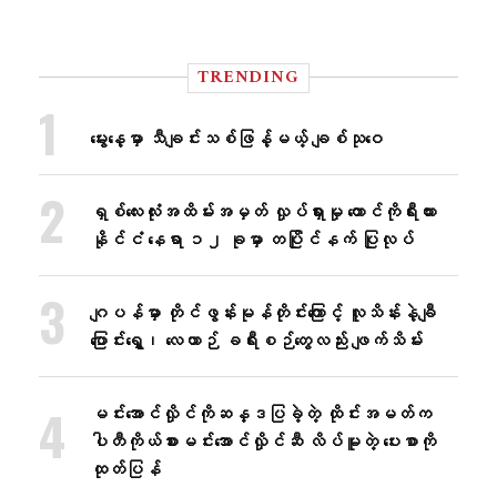
TRENDING
မွေးနေ့မှာ သီချင်းသစ်ဖြန့်မယ့် ချစ်သုဝေ
ရှစ်လေးလုံးအထိမ်းအမှတ် လှုပ်ရှားမှု တောင်ကိုရီးယား
နိုင်ငံ နေရာ ၁၂ ခုမှာ တပြိုင်နက် ပြုလုပ်
ဂျပန်မှာ တိုင်ဖွန်းမုန်တိုင်းကြောင့် လူသိန်းနဲ့ချီ
ပြောင်းရွှေ့၊ လေယာဉ် ခရီးစဉ်တွေလည်း ဖျက်သိမ်း
မင်းအောင်လှိုင်ကိုဆန္ဒပြခဲ့တဲ့ ထိုင်းအမတ်က
ပါတီကိုယ်စားမင်းအောင်လှိုင်ဆီ လိပ်မူတဲ့ ပေးစာကို
ထုတ်ပြန်