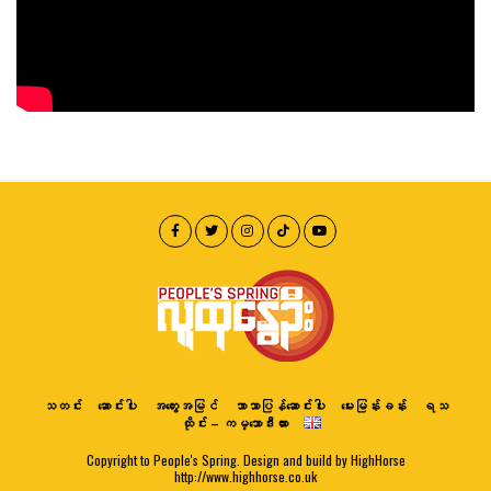
သတင်း
ဆောင်းပါး
အတွေးအမြင်
ဘာသာပြန်ဆောင်းပါး
မေးမြန်းခန်း
ရသ
ထိုင်း – ကမ္ဘောဒီးယား
Copyright to People's Spring. Design and build by HighHorse
http://www.highhorse.co.uk