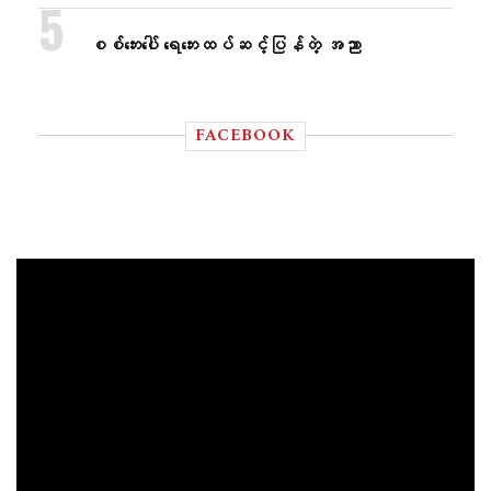
စစ်ဘေးပေါ် ရေဘေးထပ်ဆင့်ပြန်တဲ့ အညာ
FACEBOOK