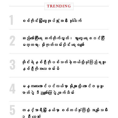
TRENDING
စစ်ကိုင်းမြို့ထွေအုပ်ရုံးအနီး ဗုံးပေါက်
ဆည်တော်ကြီးရေ ဆက်တိုက်လွှတ်၊ ရွာတွေ ရေစဝင်ပြီး
မတ္တရာ- မိုးကုတ်လမ်းပိုင်း ရေစကျော်
ထိုင်းရဲနှစ်ဦးကိုပစ်သတ်ခဲ့တယ်လို့ယုံကြည်ရသူ
နှစ်ဦးကိုအသေဖမ်းမိ
မန္တလေးအောင်ပင်လယ်မှာ မိုးများလို့ အောင်ဇမ္ဗူ
ဇာတ်ပွဲ ဒီညဖျော်ဖြေပွဲ ဖျက်သိမ်း
တနင်္သာရီမြို့နယ်မှာ စစ်တပ်ဗုံးကြဲလို့ အမျိုးသမီး
၁ ဦး သေဆုံး