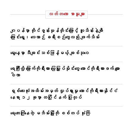
လတ်တ‌လော စာမူများ
ဂျပန်မှာ တိုင်ဖွန်းမုန်တိုင်းကြောင့် လူသိန်းနဲ့ချီ
ပြောင်းရွှေ့၊ လေယာဉ် ခရီးစဉ်တွေလည်း ဖျက်သိမ်း
မွေးနေ့မှာ သီချင်းသစ်ဖြန့်မယ့် ချစ်သုဝေ
ရေကြီးလို့ မြောက်ကိုရီးယား မြေမြှုပ်မိုင်းတွေ တောင်ကိုရီးယားဖက် မျော
ပါလာ
ရှစ်လေးလုံးအထိမ်းအမှတ် လှုပ်ရှားမှု တောင်ကိုရီးယားနိုင်ငံ
နေရာ ၁၂ ခုမှာ တပြိုင်နက် ပြုလုပ်
ရေဘေးကြုံနေတဲ့ မဘိမ်းမြို့ကို စစ်တပ် ဗုံးကြဲ