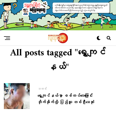
All posts tagged "ရွှေကျင်
နယ်"
သတင်း
ရွှေကျင်နယ်မှာ စစ်တပ်လေကြောင်း
တိုက်ခိုက်လို့ ပြည်သူ တစ်ဦးသေဆုံး