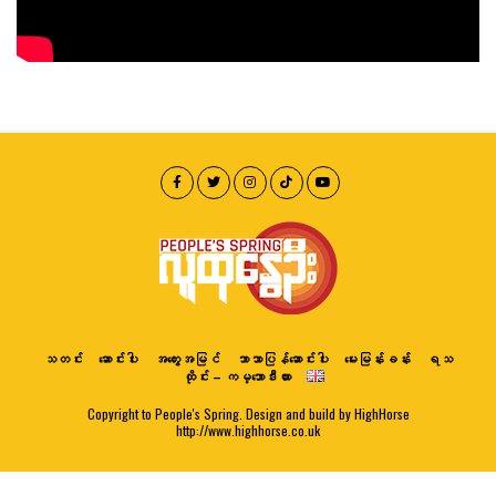
သတင်း
ဆောင်းပါး
အတွေးအမြင်
ဘာသာပြန်ဆောင်းပါး
မေးမြန်းခန်း
ရသ
ထိုင်း – ကမ္ဘောဒီးယား
Copyright to People's Spring. Design and build by HighHorse
http://www.highhorse.co.uk