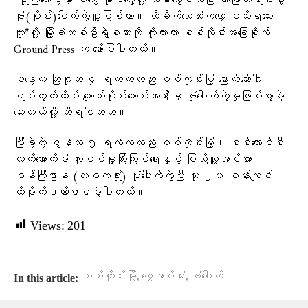
“ရုံးကြီးထောင့်မှာ ခတွေ မိုင်းတွေ့လို့ လမ်းတွေပိတ်ပြီး လာဖြုတ်ရင်းနဲ့
ဗုံး(မိုင်း)ပေါက်ကွဲမူ့ဖြစ်တာ။ ထိခိုက်သေဆုံးကတော့ မသိရသေး
ဘူး”လို့ မြို့ခံတစ်ဦးရဲ့စကားကို ကိုးကားကာ စစ်ကိုင်းအခြေစိုက်
Ground Press က ဖော်ပြပါတယ်။
မနေ့က သြဂုတ် ၄ ရက်ကလည်း စစ်ကိုင်းမြို့ မြောက်ဘော်ဂါ
ရပ်ကွက်ထိပ် ကျောက်ဝိုင်းဟောင်းအနီးမှာ ဗုံးပေါက်ကွဲမှုဖြစ်ပွားခဲ့
သေးတယ်လို့ သိရပါတယ်။
ပြီးခဲ့တဲ့ ဇွန်လ ၅ ရက်ကလည်း စစ်ကိုင်းမြို့၊ စစ်ကောင်စီ
လက်အောက်ခံ လူဝင်မှုကြီးကြပ်ရေးနှင့် ပြည်သူ့အင်အား
ဝန်ကြီးဌာန (လဝကရုံး) ဗုံးပေါက်ကွဲပြီး လူ ၂၀ ဝန်းကျင်
ထိခိုက်ဒဏ်ရာရခဲ့ပါတယ်။
Views:
201
,
,
စစ်ကိုင်းမြို့
ထွေအုပ်ရုံး
ဗုံးပေါက်
In this article: