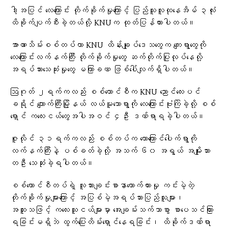
ဒါ့အပြင် လေကြောင်း တိုက်ခိုက်မှုကြောင့် ပြည်သူလူထုနေအိမ် ၃လုံး
ထိခိုက်ပျက်စီးခဲ့တယ်လို့ KNUက ထုတ်ပြန်ထားပါတယ်။
အာဏာသိမ်းစစ်တပ်ဟာ KNU ထိန်းချုပ်ဒေသတွေက ကျေးရွာတွေကို
လေကြောင်းလက်နက်ကြီး တိုက်ခိုက်မှုတွေ ဆက်တိုက်ပြုလုပ်နေလို့
အရပ်သားသေဆုံးမှုတွေ မကြာခဏ ဖြစ်ပေါ်လျက်ရှိပါတယ်။
ဩဂုတ် ၂ရက်ကလည်း စစ်ကောင်စီက KNU ညောင်လေးပင်
ခရိုင် ကျောက်ကြီးမြို့နယ် လယ်မူသောရွာကို လေကြောင်းဗုံးကြဲခဲ့လို့ စစ်
ရှောင် ကလေးငယ်တွေအပါအဝင် ၄ဦး ဒဏ်ရာရခဲ့ပါတယ်။
ဇူလိုင် ၃၁ရက်ကလည်း စစ်တပ်က တောကြောင်ပေါက်ရွာကို
လက်နက်ကြီးနဲ့ ပစ်ခတ်ခဲ့လို့ အသက် ၆၀ အရွယ် အမျိုးသား
တဦး သေဆုံးခဲ့ရပါတယ်။
စစ်ကောင်စီတပ်ရဲ့ လူသားချင်းစာနာထောက်ထားမှု ကင်းမဲ့တဲ့
တိုက်ခိုက်မှုများကြောင့် အပြစ်မဲ့အရပ်သားပြည်သူများ၊
အထူးသဖြင့် ကလေးသူငယ်များမှာ အေးချမ်းသက်သာစွာ စာပေသင်ကြား
ရခြင်းမရှိဘဲ ထွက်ပြေးတိမ်းရှောင်နေရခြင်း၊ ထိခိုက်ဒဏ်ရာ