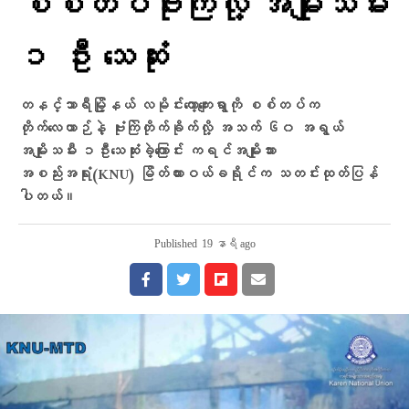
စစ်တပ်ဗုံးကြဲလို့ အမျိုးသမီး
၁ ဦး သေဆုံး
တနင်္သာရီမြို့နယ် လမိုင်းကော့ကျေးရွာကို စစ်တပ်က
တိုက်လေယာဉ်နဲ့ ဗုံးကြဲတိုက်ခိုက်လို့ အသက် ၆၀ အရွယ်
အမျိုးသမီး ၁ဦးသေဆုံးခဲ့ကြောင်း ကရင်အမျိုးသား
အစည်းအရုံး(KNU) မြိတ်ထားဝယ်ခရိုင်က သတင်းထုတ်ပြန်
ပါတယ်။
Published
19 နာရီ ago