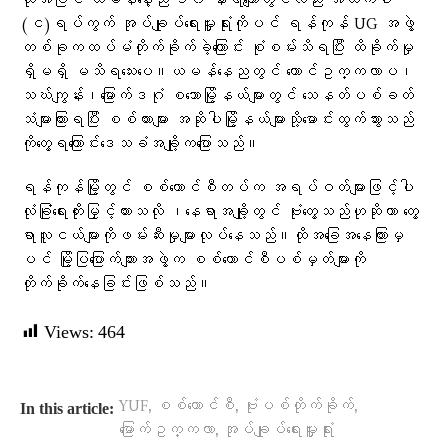
ထိုအပြင် ယမန်နေ့ည ၁၀ နာရီ​ကျော်တွင်လည်း အထက်ပါ
(င)ရပ်ကွက် အုပ်ချုပ်ရေးမှူးရုံးကိုပင် ရန်ကုန် UG အဖွဲ့
တစ်ခုကထပ်မံတိုက်ခိုက်ခဲ့ကြောင်း စုံစမ်းသိရပြီး ထိခိုက်မှု
ရှိမရှိ မသိရသေးပေ။ယမန်​နေညတွင် ​တောင်ဥက္ကလာပ၊
သဃ်ကျွန်း၊​မြောက်ဒဂုံ စ​သောမြို့နယ်များတွင် ​သေနတ်ပစ်ခတ်
သံများကြားရပြီး စစ်ကားများ အဆိုပါမြို့နယ်များသို့​မောင်းထွက်သွားသည်
ကို​တွေ့ရ​ကြောင်း​ဒေသခံအချို့က​ပြောသည်။
ရန်ကုန်မြို့တွင် စစ်​ကောင်စီတပ်က အရပ်ဝတ်များဖြင့်ပါ
လုံခြုံ​ရေးတိုးမြှင့်ထားသလို ၊​နေရာအချို့တွင် ဗုံး​တွေ့သည်ဟုဆိုကာ ​တွေ့
ရာလူငယ်များကိုဖမ်းဆီးမှုများလုပ်​နေသည်။ထိုအ​ခြေအ​နေကြားမှ
ပင် မြို့ပြ​ပြောက်ကျားအဖွဲ့က စစ်​ကောင်စီ​ပစ်မှတ်များကို
တိုက်ခိုက်​နေခြင်းဖြစ်သည်။
Views:
464
,
,
,
YUF
စစ်ကောင်စီ
ဗုံးပစ်တိုက်ခိုက်
In this article:
,
မြောက်ဥက္ကလာ
အုပ်ချုပ်ရေးမှူးရုံး