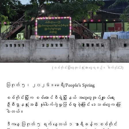
(စစ်ကိုင်းမြို့ထွေအုပ်ရုံးအား တွေ့ရစဥ်။ ဓါတ်ပုံံ-CJ)
သြဂုတ် ၅၊ ၂၀၂၆။မေရီ/People’s Spring
စစ်ကိုင်းမြို့က စစ်ကောင်စီရဲ့မြို့နယ် အထွေထွေအုပ်ချုပ်ရေး
ဦးစီးဌာနရုံးအနီး ဗုံးပေါက်ကွဲမှုဖြစ်ပွားခဲ့ကြောင်း ဒေသခံတွေက ပြော
ပါတယ်။
ဒီကနေ့ သြဂုတ် ၅ ရက် နေ့လယ် ၁ နာရီခန့်က စစ်ကိုင်း