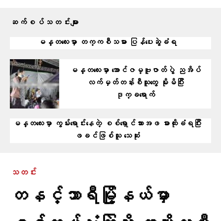
ဆက်စပ်သတင်းများ
မန္တလေးမှာ တက္ကစီသမား ပြန်ပေးဆွဲခံရ
မန္တလေးမှာ အောင်ဇမ္ဗူဇာတ်ပွဲ ညအိပ်
လက်မှတ်တန်းစီသူတွေ မိုးမိပြီး
ဒုက္ခရောက်
မန္တလေးမှာ ကွမ်းရောင်းနေတဲ့ စစ်ရှောင်သားအဖ ဓားထိုးခံရပြီး
ဖခင်ဖြစ်သူ သေဆုံး
သတင်း
တနင်္သာရီမြို့နယ်မှာ