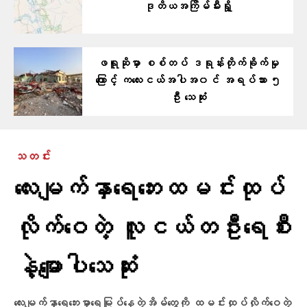
ဒုတိယအကြိမ်မီးရှို့
ဖရူဆိုမှာ စစ်တပ် ဒရုန်းတိုက်ခိုက်မှု
ကြောင့် ကလေးငယ်အပါအ၀င် အရပ်သား ၅
ဦး သေဆုံး
သတင်း
လေးမျက်နှာရေဘေးထမင်းထုပ်
လိုက်ဝေတဲ့ လူငယ်တဦးရေစီး
နဲ့မျောပါသေဆုံး
လေးမျက်နှာရေဘေးမှာရေမြုပ်နေတဲ့အိမ်တွေကို ထမင်းထုပ်လိုက်ဝေတဲ့