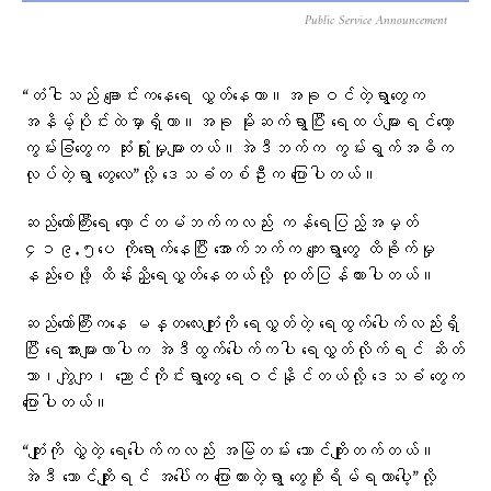
Public Service Announcement
“တံငါသည် ချောင်းကနေရေ လွှတ်နေတာ။အခုဝင်တဲ့ရွာတွေက
အနိမ့်ပိုင်းထဲမှာရှိတာ။အခု မိုးဆက်ရွာပြီး ရေထပ်များရင်တော့
ကွမ်းခြံတွေက ဆုံးရှုံးမှုများတယ်။အဲဒီဘက်က ကွမ်းရွက်အဓိက
လုပ်တဲ့ရွာ တွေလေ”လို့ ဒေသခံတစ်ဦးက ပြောပါတယ်။
ဆည်တော်ကြီးရေ လှောင်တမံဘက်ကလည်း ကန်ရေပြည့်အမှတ်
၄၁၉.၅ပေ ကိုရောက်နေပြီး အောက်ဘက်က ကျေးရွာတွေ ထိခိုက်မှု
နည်းစေဖို့ ထိန်းညှိရေလွှတ်နေတယ်လို့ ထုတ်ပြန်ထားပါတယ်။
ဆည်တော်ကြီးကနေ မန္တလေးကျုံးကို ရေလွှတ်တဲ့ ရေထွက်ပေါက်လည်းရှိ
ပြီး ရေအားများလာပါက အဲဒီထွက်ပေါက်ကပါ ရေလွှတ်လိုက်ရင် ဆိတ်
သာ၊ကျွဲကျ၊ ညောင်ကိုင်းရွာတွေ ရေဝင်နိုင်တယ်လို့ ဒေသခံ တွေက
ပြောပါတယ်။
“ကျုံးကို လွှဲတဲ့ ရေပေါက်ကလည်း အမြဲတမ်း ဘောင်ကျိုးတက်တယ်။
အဲဒီ ဘောင်ကျိုးရင် အပေါ်က ပြောထားတဲ့ရွာ တွေစိုးရိမ်ရတာပေါ့”လို့