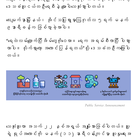
ဒေသခံလူငယ်တဦးရေစီးနဲ့ မျောပါသေဆုံးသွားပါတယ်။
လေးမျက်နှာမြို့နယ်၊ အိုင်သပြုရွာမှာဩဂုတ်လ ၅ရက် မနက်
၉နာရီခန့်က ဖြစ်ပွားခဲ့တာပါ။
“ရေထဲလမ်းလျှောက်ပြီးအိမ်တွေကိုဝေတာ။ ရေက အရမ်းစီးလာပြီး ပါသွား
တာပါ။ လိုက်ရှာတော့ အလောင်းပြန်ရတယ်”လို့ ဒေသခံတဦးကပြောပါ
တယ်။
Public Service Announcement
သေဆုံးသူဟာ အသက် ၂၂ နှစ်အရွယ် အမျိုးသားဖြစ်ပါတယ်။သူ့
ရဲ့ ရုပ်အလောင်းကို မနက် (၁၁) နာရီဝန်းကျင်မှာ လူမှုရေးအ