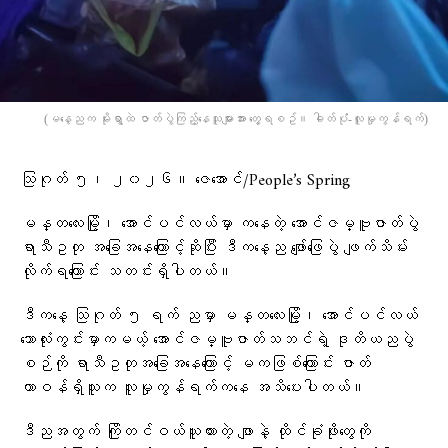
(မနေ့ညက မိုးရွာထဲ ဇာတ်ပွဲကြည့်နေသူများအား တွေ့ရစဥ်။ ဓါတ်ပုံံ-လူမှုကွန်ရက်)
သြဂုတ် ၅၊ ၂၀၂၆။ ဇေအောင်/People’s Spring
မန္တလေးမြို့၊ အောင်ပင်လယ်မှာ ကနေတဲ့ အောင်ဇမ္ဗူဇာတ်ပွဲ
ရာသီဥတု အခြေအနေကြောင့်ဆိုပြီး ဒီကနေ့ည ဖျော်ဖြေပွဲ ဖျက်သိမ်း
လိုက်ရကြောင်း သတင်းရှိပါတယ်။
ဒီကနေ့ သြဂုတ် ၅ ရက် ညမှာ မန္တလေးမြို့၊ အောင်ပင်လယ်
ဘောလုံးကွင်းမှာကမယ့် အောင်ဇမ္ဗူဇာတ်သဘင်ရဲ့ ဒုတိယညပွဲ
စဉ်ကို ရာသီဥတုအခြေအနေကြောင့် မကဖြစ်ကြောင်း ဇာတ်
တာဝန်ရှိသူက လူမှုကွန်ရက်ကနေ အသိပေးပါတယ်။
ဒီညအတွက် ကြိုတင်ဝယ်ယူထားတဲ့ ဖျာနဲ့ ထိုင်ခုံဖိုးတွေကို