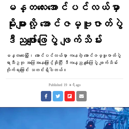
မန္တလေးအောင်ပင်လယ်မှာ
မိုးများလို့ အောင်ဇမ္ဗူဇာတ်ပွဲ
ဒီညဖျော်ဖြေပွဲ ဖျက်သိမ်း
မန္တလေးမြို့၊ အောင်ပင်လယ်မှာ ကနေတဲ့ အောင်ဇမ္ဗူဇာတ်ပွဲ
ရာသီဥတု အခြေအနေကြောင့်ဆိုပြီး ဒီကနေ့ည ဖျော်ဖြေပွဲ ဖျက်သိမ်း
လိုက်ရကြောင်း သတင်းရှိပါတယ်။
Published
19 နာရီ ago