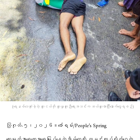
(​ရေနစ်​သေဆုံးခဲ့တဲ့ လူငယ်ကို လူမှုကူညီ​ရေးအသင်းက ဆယ်ယူလာပြီး​နောက်​တွေ့ရစဥ်)
သြဂုတ်-၅၊၂၀၂၆။ဇော်ရမ်း/People’s Spring
လေးမျက်နှာရေဘေးမှာရေမြုပ်နေတဲ့အိမ်တွေကို ထမင်းထုပ်လိုက်ဝေတဲ့