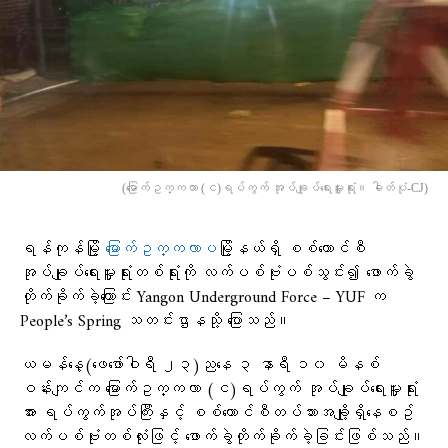
(မြောက်ဥက္ကလာ (င)ရပ်ကွက် အုပ်ချုပ်ရေးမှူးရုံး။ ဓါတ်ပုံ-CJ)
ရန်ကုန်မြို့
မြောက်ဥက္ကလာပ
မြို့နယ်ရှိ စစ်ကောင်စီ
အုပ်ချုပ်ရေးမှူးရုံးတစ်ရုံးကို လက်ပစ်ဗုံးပစ်သွင်း၍ ဖောက်ခွဲ
တိုက်ခိုက်ခဲ့ကြောင်း Yangon Underground Force – YUF က
People’s Spring သတင်းဌာနသို့ ပြောသည်။
ယမန်နေ့(ဖေဖော်ဝါရီ ၂၃)ညနေ ၃ နာရီ ၁၀ မိနစ်
ဝန်းကျင်က မြောက်ဥက္ကလာ (င)ရပ်ကွက် အုပ်ချုပ်ရေးမှူးရုံး
အား ရပ်ကွက်အုပ်ကြီးနှင့် စစ်ကောင်စီတပ်သားအချို့ရှိနေစဥ်
လက်ပစ်ဗုံးတစ်လုံးဖြင့် ဖောက်ခွဲတိုက်ခိုက်ခဲ့ခြင်းဖြစ်သည်။