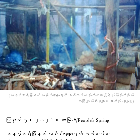
(တနင်္သာရီမြို့နယ် လမိုင်းကော့ကျေးရွာကို စစ်တပ်က တိုက်လေယာဉ်နဲ့ ဗုံးကြဲတိုက်ခိုက်
အပြီး ပျက်စီးမှုများ။ ဓာတ်ပုံ - KNU)
ဩဂုတ် ၅၊ ၂၀၂၆။ ထားမြတ်/People’s Spring
တနင်္သာရီမြို့နယ် လမိုင်းကော့ကျေးရွာကို စစ်တပ်က