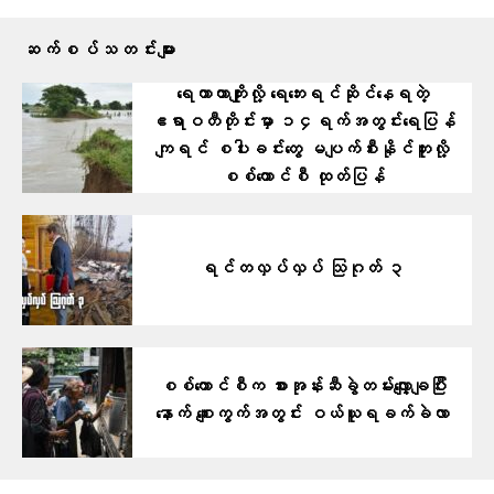
ဆက်စပ်သတင်းများ
ရေကာတာကျိုးလို့ ရေဘေးရင်ဆိုင်နေရတဲ့
ဧရာဝတီတိုင်းမှာ ၁၄ရက်အတွင်းရေပြန်
ကျရင် စပါးခင်းတွေ မပျက်စီးနိုင်ဘူးလို့
စစ်ကောင်စီ ထုတ်ပြန်
ရင်တလှပ်လှပ် သြဂုတ် ၃
စစ်ကောင်စီက စားအုန်းဆီခွဲတမ်းလျှော့ချပြီး
နောက် စျေးကွက်အတွင်း ဝယ်ယူရခက်ခဲလာ