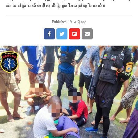
ဒေသခံလူငယ်တဦးရေစီးနဲ့ မျောပါသေဆုံးသွားပါတယ်။
Published
19 နာရီ ago