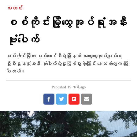
သတင်း
စစ်ကိုင်းမြို့ထွေအုပ်ရုံးအနီး
ဗုံးပေါက်
စစ်ကိုင်းမြို့က စစ်ကောင်စီရဲ့မြို့နယ် အထွေထွေအုပ်ချုပ်ရေး
ဦးစီးဌာနရုံးအနီး ဗုံးပေါက်ကွဲမှုဖြစ်ပွားခဲ့ကြောင်း ဒေသခံတွေက ပြော
ပါတယ်။
Published
19 နာရီ ago