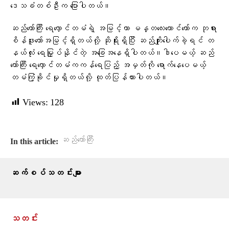
ဒေသခံတစ်ဦးက ပြောပါတယ်။
ဆည်တော်ကြီး ရေလှောင်တမံရဲ့ အမြင့်ဟာ မန္တလေးတောင်တော်က ဘုရား
စိန်ဖူးတော်အမြင့်ရှိတယ်လို့ ဆိုရိုးရှိပြီး ဆည်ကျိုးပေါက်ခဲ့ရင် တ
နယ်လုံး ရေမြှုပ်နိုင်တဲ့ အခြေအနေရှိပါတယ်။ဒါပေမယ့် ဆည်
တော်ကြီး ရေလှောင်တမံကကန်ရေပြည့် အမှတ်ကို ရောက်နေပေမယ့်
တမံကြံ့ခိုင်မှုရှိတယ်လို့ ထုတ်ပြန်ထားပါတယ်။
Views:
128
ဆည်တော်ကြီး
In this article:
ဆက်စပ်သတင်းများ
သတင်း