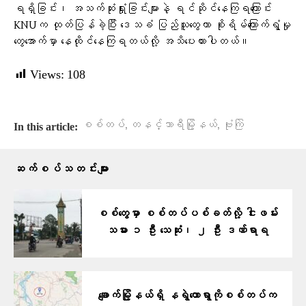
ရရှိခြင်း၊ အသက်ဆုံးရှုံးခြင်းများနဲ့ ရင်ဆိုင်နေကြရကြောင်း
KNUက ထုတ်ပြန်ခဲ့ပြီး ဒေသခံ ပြည်သူတွေဟာ စိုးရိမ်ကြောက်ရွံ့မှု
တွေအောက်မှာ နေထိုင်နေကြရတယ်လို့ အသိပေးထားပါတယ်။
Views:
108
,
,
စစ်တပ်
တနင်္သာရီမြို့နယ်
ဗုံးကြဲ
In this article:
ဆက်စပ်သတင်းများ
စစ်တွေမှာ စစ်တပ်ပစ်ခတ်လို့ ငါးဖမ်း
သမား ၁ ဦး သေဆုံး၊ ၂ ဦး ဒဏ်ရာရ
ချောက်မြို့နယ်ရှိ နရွဲတောရွာကိုစစ်တပ်က