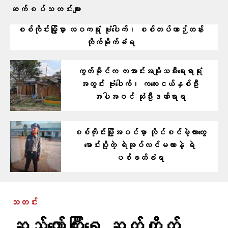
ဆက်စပ်သတင်းများ
စစ်ကိုင်းမြို့မှာ လဝကရုံး ဗုံးပေါက်၊ စစ်တပ်ယာဉ်တန်း
တိုက်ခိုက်ခံရ
ကွတ်ခိုင်က တအာင်းအမျိုးသမီးရေးရာရုံး
အတွင်း ဗုံးပေါက်၊ ကလေးငယ်နှစ်ဦး
အပါအဝင် သုံးဦးဒဏ်ရာရ
စစ်ကိုင်းမြို့အဝင်မှာ လိုင်စင်မဲ့ကားတွေ
မောင်းပို့တဲ့ ရဲအုပ်လင်မယားနဲ့ ရဲ
ပစ်ခတ်ခံရ
သတင်း