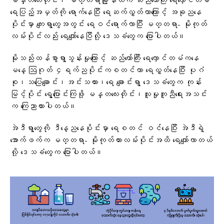
မန္တလေးတိုင်း၊ မတ္တရာမြို့နယ်က ဆည်တော်ကြီး ရေလှောင်တမံ
ရေပြည့်အမှတ်ကို ရောက်နေပြီး ရေဆက်လွှတ်တာကြောင့် အခု‌‌ညနေ
ပိုင်းမှာ ကျေးရွာတွေအတွင်း ရေဝင်‌ရောက်လာပြီး မတ္တရာ- မိုးကုတ်
လမ်းပိုင်းလည်း ရေကျော်နေပြီလို့ ဒေသခံတွေက ပြောပါတယ်။
မိုးသည်းထန်စွာရွာသွန်းမှုကြောင့် ဆည်တော်ကြီး ရေလှောင်တမံကနေ
မနေ့ ဩဂုတ် ၄ရက်ညပိုင်းကစတင်ကာ ရေလွှတ်နေပြီး ပုဂံ
စု၊သပြေချောင်း၊အင်းသကား၊ရေ‌ ချောင်းရွာ ဒေသခံတွေက ‌‌‌‌‌‌‌‌‌‌‌‌‌‌‌‌‌‌‌‌‌‌‌‌‌ကုန်း
မြင့်ပိုင်း ရွေ့ပြောင်းကြဖို့ မန္တလေးတိုင်း၊လူမှုကူညီရေးအသင်း
က ကြေညာထားပါတယ်။
အဲဒီရွာတွေကို ဒီနေ့ညနေပိုင်းမှာ ရေစတင် ဝင်နေပြီး အဲဒီ‌‌ရဲ့
အောက်ဖက်က မတ္တရာ- မိုးကုတ်ကားလမ်းပိုင်းအထိ ရေကျော်လာတယ်
လို့ ဒေသခံတွေက ပြောပါတယ်။