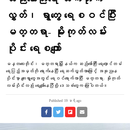
ဆည်တော်ကြီးရေ ဆက်တိုက်
လွှတ်၊ ရွာတွေ ရေစဝင်ပြီး
မတ္တရာ- မိုးကုတ်လမ်း
ပိုင်း ရေစကျော်
မန္တလေးတိုင်း၊ မတ္တရာမြို့နယ်က ဆည်တော်ကြီး ရေလှောင်တမံ
ရေပြည့်အမှတ်ကို ရောက်နေပြီး ရေဆက်လွှတ်တာကြောင့် အခု‌‌ညနေ
ပိုင်းမှာ ကျေးရွာတွေအတွင်း ရေဝင်‌ရောက်လာပြီး မတ္တရာ- မိုးကုတ်
လမ်းပိုင်းလည်း ရေကျော်နေပြီလို့ ဒေသခံတွေက ပြောပါတယ်။
Published
19 နာရီ ago