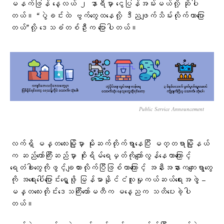
မနက်ဖြန် နေ့လယ် ၂ နာရီမှာ ငွေပြန်အမ်းမယ်လို့ ဆိုပါ
တယ်။ “ပွဲခင်းထဲ ဗွက်တွေထနေလို့ ဒီညဖျက်သိမ်းလိုက်တာပြော
တယ်”လို့ ဒေသခံတစ်ဦးက ပြောပါတယ်။
Public Service Announcement
လက်ရှိ မန္တလေးမြို့မှာ မိုးဆက်တိုက်ရွာနေပြီး မတ္တရာမြို့နယ်
က ဆည်တော်ကြီးဆည်မှာ စိုးရိမ်ရေမှတ်ကိုကျော်လွန်နေတာကြောင့်
ရေတံခါးတွေကိုဖွင့်ချထားလိုက်ပြီဖြစ်တာကြောင့် အနီးအနားကကျေးရွာတွေ
ကို အရေးပေါ်ပြောင်းရွှေ့ဖို့ မြန်မာနိုင်ငံလူမှုကယ်ဆယ်ရေးအဖွဲ့ –
မန္တလေးတိုင်းဒေသကြီးကော်မတီက မနေ့ညက သတိပေးခဲ့ပါ
တယ်။