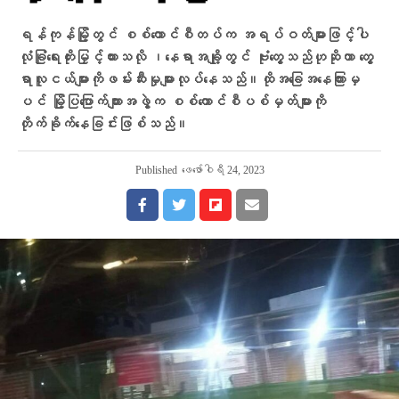
ရန်ကုန်မြို့တွင် စစ်​ကောင်စီတပ်က အရပ်ဝတ်များဖြင့်ပါ
လုံခြုံ​ရေးတိုးမြှင့်ထားသလို ၊​နေရာအချို့တွင် ဗုံး​တွေ့သည်ဟုဆိုကာ ​တွေ့
ရာလူငယ်များကိုဖမ်းဆီးမှုများလုပ်​နေသည်။ထိုအ​ခြေအ​နေကြားမှ
ပင် မြို့ပြ​ပြောက်ကျားအဖွဲ့က စစ်​ကောင်စီ​ပစ်မှတ်များကို
တိုက်ခိုက်​နေခြင်းဖြစ်သည်။
Published
ဖေ‌ဖော်ဝါရီ 24, 2023