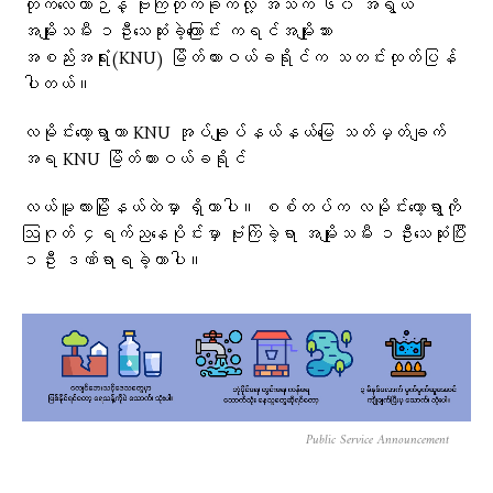
တိုက်လေယာဉ်နဲ့ ဗုံးကြဲတိုက်ခိုက်လို့ အသက် ၆၀ အရွယ်
အမျိုးသမီး ၁ဦးသေဆုံးခဲ့ကြောင်း ကရင်အမျိုးသား
အစည်းအရုံး(KNU) မြိတ်ထားဝယ်ခရိုင်က သတင်းထုတ်ပြန်
ပါတယ်။
လမိုင်းကော့ရွာဟာ KNU အုပ်ချုပ်နယ်နယ်မြေ သတ်မှတ်ချက်
အရ KNU မြိတ်ထားဝယ်ခရိုင်
‎လယ်မူလားမြိုနယ်ထဲမှာ ရှိတာပါ။ စစ်တပ်က လမိုင်းကော့ရွာကို
ဩဂုတ် ၄ရက်ညနေပိုင်းမှာ ဗုံးကြဲခဲ့ရာ အမျိုးသမီး ၁ဦးသေဆုံးပြီး
၁ဦး ဒဏ်ရာရခဲ့တာပါ။
Public Service Announcement