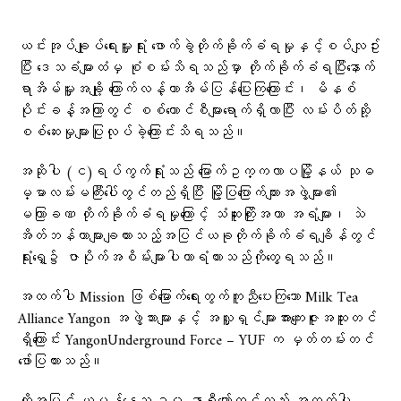
ယင်းအုပ်ချုပ်ရေးမှူးရုံး ဖောက်ခွဲတိုက်ခိုက်ခံရမှုနှင့်စပ်လျဥ်း
ပြီး ဒေသခံများထံမှ စုံစမ်းသိရသည်မှာ တိုက်ခိုက်ခံရပြီးနောက်
ရာအိမ်မှူးအချို့ ကြောက်လန့်ကာအိမ်ပြန်ပြေးကြကြောင်း၊ မိနစ်
ပိုင်းခန့်အကြာတွင် စစ်ကောင်စီများရောက်ရှိလာပြီး လမ်းပိတ်ဆို့
စစ်ဆေးမှုများပြုလုပ်ခဲ့ကြောင်းသိရသည်။
အဆိုပါ (င)ရပ်ကွက်ရုံးသည် မြောက်ဥက္ကလာပမြို့နယ် သုဓ
မ္မာလမ်းမကြီးပေါ်တွင်တည်ရှိပြီး ​မြို့ပြ​ပြောက်ကျားအဖွဲ့များ၏
မကြာခဏ တိုက်ခိုက်ခံရမှုကြောင့် သံဆူးကြိုးအကာ အရံများ၊ သဲ
အိတ်ဘန်ကာများချထားသည့်အပြင်ယခုတိုက်ခိုက်ခံရချိန်တွင်
ရုံးရှေ့၌ ဇာပိုက်အစိမ်းများပါကာရံထားသည်ကိုတွေ့ရသည်။
အထက်ပါ Mission ဖြစ်မြောက်ရေးတွက်ကူညီပေးကြသော Milk Tea
Alliance Yangon အဖွဲ့သားများနှင့် အလှူရှင်များအားကျေးဇူးအထူးတင်
ရှိကြောင်း YangonUnderground Force – YUF က မှတ်တမ်းတင်
ဖော်ပြထားသည်။