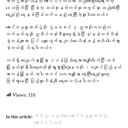
ဇာတ်ပွဲလာလုပ်နေတဲ့ အောင်ပင်လယ်ဟာ ဆည်တော်ကြီးရေရောက်တဲ့
ဒေသဖြစ်ပြီး ပြီးခဲ့တဲ့ ဆယ်စုနှစ်တစ်ခုအတွင်းမှာ ဆည်တော်ကြီး
ရေလျှံလို့ ရေနှစ်ကြိမ်ထက်မနည်း ရေကြီးခဲ့ဖူးပါသေးတယ်။
အောင်ဇမ္ဗူဇာတ်ပွဲကို ပွဲမစခင် ၃ ညအလိုကတည်းက
လက်မှတ်ရဖို့ ညအိပ်တန်းစီသူတွေရှိခဲ့ပြီး ပုံမှန်တစ်သိန်း
ခွဲတန်ဖျာဟာ ပြင်ပစျေးကွက်မှာ ကျပ်လေးသိန်းခန့်အထိ ပေါက်သွား
ခဲ့တယ်လို့ သိရပါတယ်။
လက်ရှိ လေးမျက်နှာမြို့မှာ ငဝန်မြစ်ရေကာတာကျိုးပေါက်ပြီး တစ်
မြို့နယ်လုံးနီးပါးရေဘေးကိုဆိုးရွာစွာကြုံတွေ့နေသလို ၊ကချင်ပြည်နယ်
ဖားကန့်မြို့နယ် အပါအဝင်ဒသေအချို့မှာ ရေကြီးရေလျှံမှုတွေ
ဖြစ်ပွားနေပြီး ပြည်သူသိန်းချီ ရေဘေးသင့်နေပါတယ်။
Views:
116
,
,
,
ဇာတ်ပွဲ
မန္တလေး
အောင်ဇမ္ဗူဇာတ်ပွဲ
In this article:
အောင်ပင်လယ်