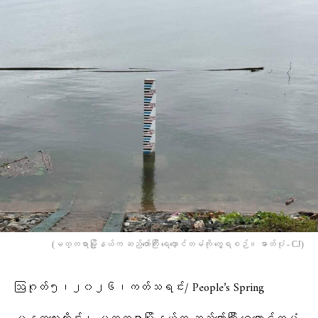
(မတ္တရာမြို့နယ်က ဆည်တော်ကြီး ရေလှောင်တမံကို တွေ့ရစဉ်။ ဓာတ်ပုံ - CJ)
ဩဂုတ်၅၊၂၀၂၆၊ကတ်သရင်း/ People’s Spring