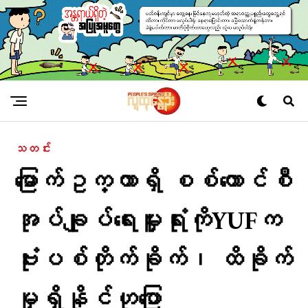
သတင်း
မြောက်ဥက္ကာရှိ စစ်ကောင်စီ
အုပ်ချုပ်ရေးမှူးရုံးကိုYUFက
ဗုံးပစ်တိုက်ခိုက်၊ ထိခိုက်
မှုရှိနိုင်ဟုပြော