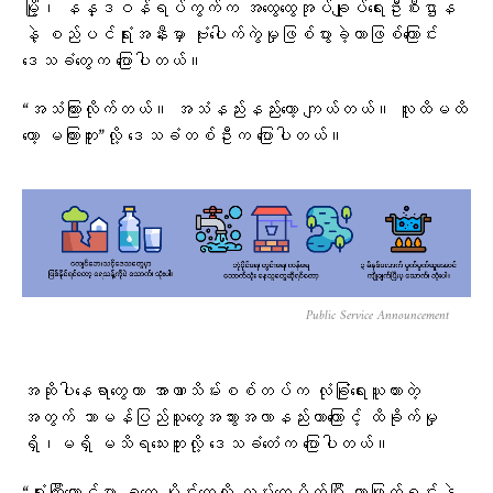
မြို့၊ နန္ဒဝန်ရပ်ကွက်က အထွေထွေအုပ်ချုပ်ရေးဦးစီးဌာန
နဲ့ စည်ပင်ရုံးအနီးမှာ ဗုံးပေါက်ကွဲမှုဖြစ်ပွားခဲ့တာဖြစ်ကြောင်း
ဒေသခံတွေက ပြောပါတယ်။
“အသံကြားလိုက်တယ်။ အသံနည်းနည်းတော့ ကျယ်တယ်။ လူထိမထိ
တော့ မကြားဘူး”လို့ ဒေသခံတစ်ဦးက ပြောပါတယ်။
Public Service Announcement
အဆိုပါနေရာတွေဟာ အာဏာသိမ်းစစ်တပ်က လုံခြုံရေးယူထားတဲ့
အတွက် သာမန်ပြည်သူတွေအသွားအလာနည်းတာကြောင့် ထိခိုက်မှု
ရှိ၊မရှိ မသိရသေးဘူးလို့ ဒေသခံ​တေံက ပြောပါတယ်။