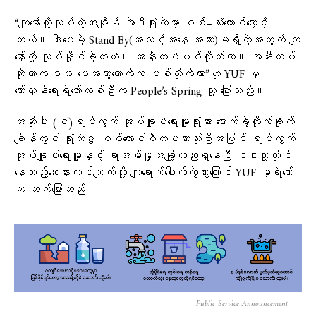
“ကျနော်တို့လုပ်တဲ့အချိန် အဲဒီရုံးထဲမှာ စစ်–သုံးကောင်တော့ရှိ
တယ်။ ဒါပေမဲ့ Stand By(အသင့်အနေ အထား)မရှိတဲ့အတွက် ကျ
နော်တို့ လုပ်နိုင်ခဲ့တယ်။ အနီးကပ်ပစ်လိုက်တာ။ အနီးကပ်
ဆိုတာက ၁၀ ပေအကွာလောက်က ပစ်လိုက်တာ”ဟု YUF မှ
တော်လှန်ရေးရဲဘော်တစ်ဦးက People’s Spring သို့ ပြောသည်။
အဆိုပါ (င)ရပ်ကွက် အုပ်ချုပ်ရေးမှူးရုံးအား ဖောက်ခွဲတိုက်ခိုက်
ချိန်တွင် ရုံးထဲ၌ စစ်ကောင်စီတပ်သားသုံးဦးအပြင် ရပ်ကွက်
အုပ်ချုပ်ရေးမှူးနှင့် ရာအိမ်မှူးအချို့လည်းရှိနေပြီး ၎င်းတို့ထိုင်
နေသည့်ဘေးနားကပ်လျက်သို့ ကျရောက်ပေါက်ကွဲသွားကြောင်း YUF မှရဲဘော်
က ဆက်ပြောသည်။
Public Service Announcement