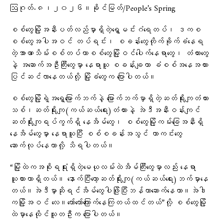
ဩဂုတ်-၈၊၂၀၂၆။ခိုင်မြတ်/People’s Spring
စစ်တွေမြို့အနီးပတ်လည်မှာရှိတဲ့ရွှေမင်းဂံရေတပ်၊ ဒကစ
စစ်တွေအပါအဝင် တပ်ရင်း၊ စခန်းတွေတိုက်ခိုက်ခံနေရ
တဲ့အာဏာသိမ်းစစ်တပ်ဟာစစ်တွေမြို့ဝင်ပေါက်နေရာတွေ၊ တံတားတွေ
နဲ့ အဆောက်အဦးကြီးတွေမှာ နေရာယူ စခန်းချကာ ခံစစ်အနေအထား
ပြင်ဆင်လာနေတယ်လို့ မြို့ခံတွေက ပြောပါတယ်။
စစ်တွေမြို့ရဲ့အရှေ့မြောက်ဘက်နဲ့ မြောက်ဘက်မှာရှိတဲ့ဆတ်ရိုးကျတံတား
သစ်၊ဆတ်ရိုးကျ(ကယ်ဆယ်ရေး)တံတားနဲ့ အဲဒီအနီးဝန်းကျင်
ဆတ်ရိုးကျရပ်ကွက်ရှိ နေအိမ်တွေ၊ စစ်တွေမြို့ကမ်းခြေအနီးရှိ
နေအိမ်တွေမှာ နေရာယူပြီး စစ်စခန်းအသွင် ကာကင်းတွေ
ဆောက်လုပ်နေတာလို့ သိရပါတယ်။
“မြို့ထဲကအစိုးရရုံးရှိတဲ့မေယုလမ်းထဲအိမ်ကြီးတွေမှာလည်း နေရာ
ယူထားတာရှိတယ်။ နောက်ပြီးတော့ဆတ်ရိုးကျ(ကယ်ဆယ်ရေး)ဘက်မှာနေ
တယ်။အဲဒီမှာဆိုရင်အိမ်တွေပါဖြိုပြီးဘန်ကာဆောက်နေတာ။အဲဒါ
ကမြို့အဝင် လေ။တော်တော်ကြောက်နေကြတယ်ထင်တယ်”လို့ စစ်တွေမြို့
ထဲမှာနေထိုင်သူတဦးက ပြောပါတယ်။