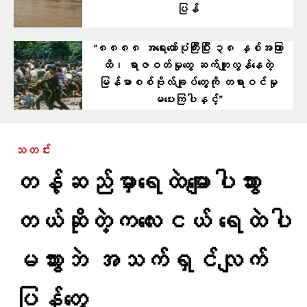
ပြန်
“၈၈၈၈ အရေးတော်ပုံကြီးပြီး ၃၈ နှစ်အကြာ
ထိ၊ ရာဇဝတ်မှုတွေ ဆက်ကျူးလွန်နေတဲ့
မြန်မာစစ်ဗိုလ်ချုပ်တွေကို တရားဝင်မှု
မပေးကြပါနှင့်”
သတင်း
တန့်ဆည်မှာ​ရေထဲ​မျောပါသွား
တယ်ဆိုတဲ့ကလေးငယ် ရေထဲပါ
မသွားဘဲ အသက်ရှင်လျက်
ပြန်​တွေ့