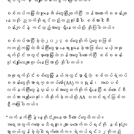
ရပ်ကွက် မှ အမျိုးသမီးတဦးက ပြောပါတယ်။
စစ်တပ်ကမြို့ထဲလူနေအိမ်တွေဖြိုဖျက်ပြီး ဘန်ကာဆောက်စခန်းချ
နေသလို ညဘက်ဆိုရင်လည်းတညလုံးနီးပါး စစ်ကားငါးစီး
ဝန်းကျင်နဲ့ ကင်းလှည့်တာတွေ ရှိနေတယ်လို့ ဆိုကြပါတယ်။
စစ်တပ်ဟာပြီးခဲ့တဲ့၂၀၂၄စစ်တွေတိုက်ပွဲတွေစဖြစ်
ကတည်းကမြို့ထဲအိမ်ကြီးတွေမှာ နေရာယူနေခဲ့တာဖြစ်ပေမယ့်အခု
ရက်ပိုင်းအတွင်းမှာတော့မြို့ထဲဘန်ကာတွေပါဆောက်ပြီး စစ်စခန်း
ပုံစံမျိုးသေချာလုပ်နေကြတာလို့ ဆိုပါတယ်။
အခုရက်ပိုင်းစစ်တွေမြို့နယ်အတွင်းမှာရှိတဲ့ စစ်တပ်ရဲတပ်
စခန်းတွေကိုအာရက္ခတပ်တော်(AA)ကဒရုန်း၊ အဝေးပစ်
လက်နက်ကြီးတွေနဲ့လှမ်းပစ်တာတွေဆက်တိုက်ရှိနေပြီးစစ်ကောင်စီ
တပ်သားအချို့သေဆုံး၊ထိခိုက်ခဲ့တယ်လို့ AA သတင်းရင်းမြစ်တ
ဦးကပြောပါတယ်။
“လက်နက်ကြီးနဲ့ နေ့တိုင်းချနေတာဒီကောင်တွေထိတယ်။
အရေအတွက်ကတော့မသိရဘူး။ကျားမသောက်တပ်ရင်းကို နှစ်လုံးကျ
သွားတယ်လွန်ခဲ့တဲ့ငါးရက်လောက်က။ရဲတပ်ရင်း၁၂ကိုလည်း