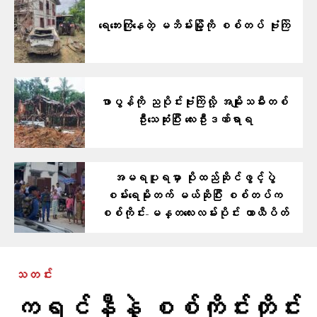
ရေဘေးကြုံနေတဲ့ မဘိမ်းမြို့ကို စစ်တပ် ဗုံးကြဲ
ဖာပွန်ကို ညပိုင်းဗုံးကြဲလို့ အမျိုးသမီးတစ်
ဦးသေဆုံးပြီး လေးဦးဒဏ်ရာရ
အမရပူရမှာ ပိုးထည်ဆိုင်ဖွင့်ပွဲ
စမ်းရေမိုးတက် မယ်ဆိုပြီး စစ်တပ်က
စစ်ကိုင်း-မန္တလေးလမ်းပိုင်း ယာယီပိတ်
သတင်း
ကရင်နီနဲ့ စစ်ကိုင်းတိုင်း