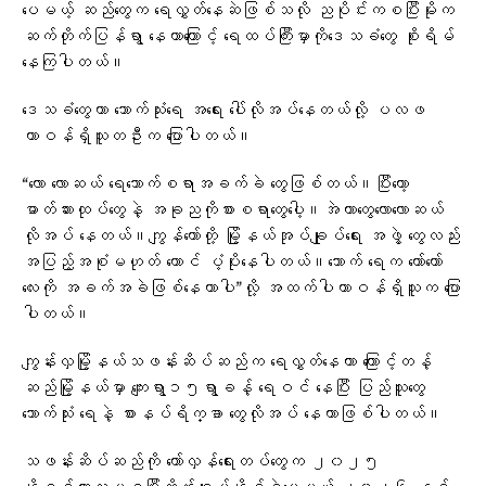
ပေမယ့် ဆည်တွေက ရေလွှတ်နေဆဲဖြစ်သလို ညပိုင်းကစပြီးမိုးက
ဆက်တိုက်ပြန်ရွာ နေတာကြောင့် ​​ရေထပ်ကြီးမှာကို​ဒေသခံ​တွေ စိုးရိမ်
နေကြပါတယ်။
ဒေသခံတွေဟာ သောက်သုံးရေ အရေး ပေါ်လိုအပ်နေတယ်လို့ ပလဖ
တာဝန်ရှိသူတဦးက ပြောပါတယ်။
“လော လောဆယ် ရေသောက်စရာအခက်ခဲ တွေဖြစ်တယ်။ပြီးတော့
ဓာတ်ဆားထုပ်တွေနဲ့ အခုညကိုစားစရာတွေပေါ့။အဲတာတွေလောလောဆယ်
လိုအပ် နေတယ်။ကျွန်တော်တို့ မြို့နယ်အုပ်ချုပ်ရေး အဖွဲ့ တွေလည်း
အပြည့်အစုံမဟုတ် တောင် ပံ့ပိုးနေပါတယ်။သောက် ရေက တော်တော်
လေးကို အခက်အခဲဖြစ်နေတာပါ”လို့ အထက်ပါတာဝန်ရှိသူက ပြော
ပါတယ်။
ကျွန်းလှမြို့နယ်သဖန်းဆိပ်ဆည်က ရေလွှတ်​နေတာ ကြောင့်တန့်
ဆည်မြို့နယ်မှာ ကျေးရွာ၁၅ရွာခန့် ရေဝင် နေပြီး ပြည်သူတွေ
သောက်သုံး ရေနဲ့ စားနပ်ရိက္ခာ တွေလိုအပ် နေတာဖြစ်ပါတယ်။
သဖန်းဆိပ်ဆည်ကို ​တော်လှန်​ရေးတပ်တွေက ၂၀၂၅