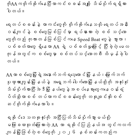
ကိုAAကတိုက်ခိုက်နေပြီးကာကင်းစခန်းအချို့ သိမ်းပိုက်ရရှိထား
ပါတယ်။
ရေတပ်စခန်းနဲ့ ကာကင်းတွေကို တိုက်ခိုက်နေသလို ရေတပ်အနီး
ဝန်းကျင်နဲ့ စစ်တွေမြစ်ပြင်မှာ ရပ်နားထား တဲ့ စစ် သင်္ဘော
တွေကိုလည်း ကုလားတန်မြစ်ပြင်ကနေ Speed Boat တွေနဲ့ သွားလာ၊
ပစ်ခတ်တာတွေ ရှိနေကာ AA ရဲ့ ပစ်ခတ်မှုကြောင့် ပြီးခဲ့တဲ့ မေလ
ကုန်အတွင်းက စစ်တွေမှာ စစ်တပ်သင်္ဘောတစီး ထိမှန်ခဲ့ပါ
တယ်။
AAဟာစစ်တွေမြို့ရဲ့အနောက်ဘက်ရသေ့တောင်မြို့နယ်၊မြောက်ဘက်
ပုဏ္ဏားကျွန်းမြို့နယ်နဲ့ အရှေ့ဘက် ပေါက်တောမြို့နယ်တို့ကို အလုံးစုံ
သိမ်းပိုက်ထားပြီးအဲဒီမြို့နယ်တွေနဲ့အစပ်နေရာတွေကနေဝန်းရံ
ပိတ်ဆို့ကာစစ် တပ်ကာကင်းစခန်းတွေကို တခုချင်းထိုးစစ်
ဆင်တိုက်ခိုက်နေတာပါ။
ရခိုင်ဒေသတခုလုံးကို အပြီးပြတ်သိမ်းပိုက်သွားမယ်လို့
မကြာခဏထုတ်ပြောထားတဲ့ AA ဟာ ရခိုင်ပြည်နယ်အ တွင်းကလက်
ကျန်မြို့ဖြစ်တဲ့စစ်တွေကို ၂၀၂၆ နှစ်ဆန်းကတည်းက