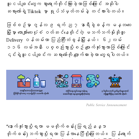
သူငယ်ချင်းတွေက သွားရောက်တိုင်ကြားခဲ့တာဖြစ်ကြောင်း အဆိုပါ
ဆရာတော်ရဲ့ Tiktok မှာ ရုပ်သံမှတ်တမ်းနဲ့ တင်ထားပါတယ်။
ဖြစ်စဥ်မှာ ဇွန်လ ၉ ရက် ည ၇ နာရီခွဲခန့်က မန္တလေး
မြို့မှာ ယောကျာ်းလေးပုံစံ ဝတ်ဆင်နေထိုင်တဲ့ မသက်သက်မိုးဆိုသူ
Delivery ဝန်ထမ်းဟာ ပြည်ကြီးတံခွန်မြို့နယ်၊ ၆၂လမ်း
၁၁၆ လမ်းအနီး ပစ္စည်းသွားပို့စဥ် ပျောက်ဆုံးသွားတာဖြစ်ကြောင်း
၎င်းရဲ့သူငယ်ချင်းက ဆရာတော်ကို လျှောက်ထားခဲ့တာ တွေ့ရပါတယ်။
Public Service Announcement
“နောက်ဆုံးသွားပို့ရတာ မမတိုက်ခန်း(မြရည်နန္ဒာ
တိုက်ခန်း)ဘက်သွားပို့ရတာ ပြန်လာနေပြီလို့ပြောတယ်။ ပြန်ရောက်