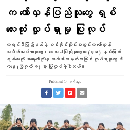
က တော်လှန်ပြည်သူတွေ ရှစ်
လေးလုံး လှုပ်ရှားမှု ပြုလုပ်
ကရင်နီပြည်နယ်နဲ့ စစ်ကိုင်းတိုင်းအတွင်းက တော်လှန်
သပိတ်အင်အားစုတွေ၊ ဒေသခံပြည်သူတွေဟာ (၃၈) နှစ်မြောက်
ရှစ်လေးလုံး အရေးတော်ပုံနေ့ အထိမ်းအမှတ်အဖြစ် လှုပ်ရှားမှုတွေ ဒီ
ကနေ့ (သြဂုတ် ၈) မှာ ပြုလုပ်ခဲ့ပါတယ်။
Published
14 နာရီ ago