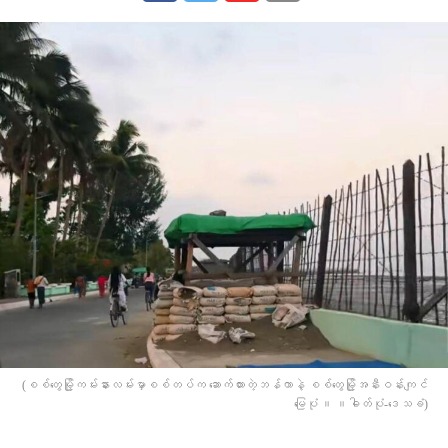
(စစ်တွေမြို့ကမ်းနားလမ်းမှာစစ်တပ်က ဆောက်ထားတဲ့ဘန်ကာနဲ့ စစ်​တွေမြို့အနီးဝန်းကျင်​
မြေပုံ ။ ။ဓါတ်ပုံ-​ဒေသခံ)