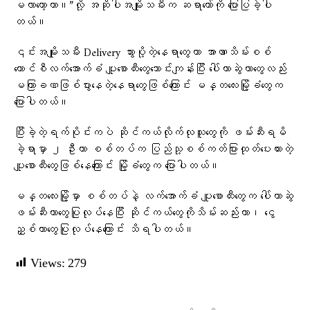
မလာတော့တာ။”လို့ အဆိုပါအမျိုးသမီးက ဆရာတော်ကို ပြောပြခဲ့ပါ
တယ်။
၎င်းအမျိုးသမီး Delivery သွားပို့တဲ့နေရာတွေဟာ အာဏာသိမ်းစစ်
ကောင်စီလက်အောက်ခံ ပျူစောထီးတွေသောင်းကျန်းပြီး ပေါ်တာဆွဲတာတွေလည်း
မကြာခဏဖြစ်ပွားနေတဲ့နေရာတွေဖြစ်ကြောင်း မန္တလေးမြို့ခံတွေက
ပြောပါတယ်။
ပြီးခဲ့တဲ့ရက်ပိုင်းကပဲ ဆိုင်ကယ်လိုက်လုသူတွေကို ဖမ်းဆီးရမိ
ခဲ့ရာမှာ ၂ ဦးဟာ စစ်တပ်က ပြည်သု့စစ်ကတ်ပြားထုတ်ပေးထားတဲ့
ပျူစောထီးတွေဖြစ်နေကြောင်း မြို့ခံတွေက ပြောပါတယ်။
မန္တလေးမြို့မှာ စစ်တပ်နဲ့ လက်အောက်ခံ ပျူစောထီးတွေက ပေါ်တာဆွဲ
ဖမ်းဆီးတာတွေပြုလုပ်နေပြီး ဆိုင်ကယ်တွေကိုသိမ်းဆည်းတာ၊ ငွေ
ညှစ်တာတွေပြုလုပ်နေကြောင်း သိရပါတယ်။
Views:
279