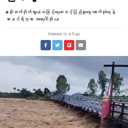
■မိုးဆက်တိုက်ရွာနေသဖြင့်​​ရေ​ဘေးသင့်ပြည်သူ​တွေ သောက်သုံးရေနဲ့
စားနပ်ရိက္ခာ အရေးပေါ်လို နေ
Published
14 နာရီ ago