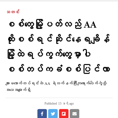
သတင်း
စစ်တွေမြို့ပတ်လည် AA
ထိုးစစ်ရင်ဆိုင်နေရချိန်
မြို့ထဲရပ်ကွက်တွေမှာပါ
စစ်တပ်ကခံစစ်ပြင်လာ
ကျားမသောက်တပ်ရင်းထဲ AA ရဲလက်နက်ကြီးကျရောက်ပေါက်ကွဲလို့
အသေအပျောက်ရှိ
Published
13 နာရီ ago