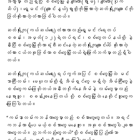
အကွာမှာ တည်ရှိပြီး စစ်တွေမြို့နဲ့ ကျေးတော(ရွာမ)၊ကျေးတော(ပိုက်
ဆိပ်)၊ရွှေမင်းဂံ(ချောင်းနွယ်)ရွာတို့ကိုခြားထားတဲ့ဆတ်ရိုးကျချောင်းကို
ဖြတ်ထိုးထားတဲ့တံတားဖြစ်ပါတယ်။
ဆတ်ရိုးကျ(ကယ်ဆယ်ရေး)တံတားဟာလည်းရွှေမင်းဂံရေတပ်
စခန်း၊အမှတ်(၁၂)ရဲတပ်ရင်း၊စစ်တွေတပ်နယ်တို့ နဲ့
နီးပြီးစစ်တွေမြို့ကိုကာရံစီးဆင်းနေတဲ့ဆတ်ရိုးကျချောင်းပေါ် ထိုးထားတဲ့
တံတားငယ်တခုဖြစ်ကာစစ်တွေမြို့လယ်ရဲ့မြောက်ဘက်မှာတည်ရှိပါ
တယ်။
ဆတ်ရိုးကျ(ကယ်ဆယ်ရေး)ရပ်ကွက်အပြင် စစ်တွေမြို့ထဲ မင်း
ဘာကြီးလမ်း၊ မေယုလမ်းတို့ရှိ အိမ်ရှင်တွေ မရှိတဲ့ အိမ်ကြီးတွေနဲ့
စစ်တွေကမ်းခြေဟိုတယ်အနီးတဝိုက်နေအိမ်နဲ့ လမ်းတွေမှာလည်း
နေရာယူ၊ စခန်းချနေကြတယ် လို့ စစ်တွေမြို့ထဲ နေထိုင်သူတွေက
ပြောကြပါတယ်။
“ကမ်းနာလမ်းကဘန်ကာတွေမှာလည်း စစ်သားတွေတွေ့တယ်။အရင်
ကဘန်ကာရှိပေမယ့်စစ်သားတွေမနေဘူး။အခုစစ်သားတွေပါ ချထား
တာတွေ့တယ်။ညဘက်လည်းတွေ့တယ်”လို့စစ်တွေမြို့ပြည်တော်သာ