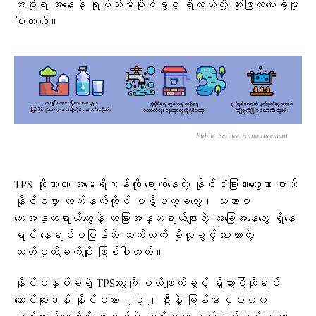
အစိုးရ အနေနဲ့ ရုပ်သိမ်းပိုင်ခွင့် ရှိတယ်လို့ ဆုံးဖြတ်ပေးခဲ့ဖူး
ပါတယ်။
Public Service Announcement
TPS ဆိုတာဟာ အမေရိကန်ကို ရောက်နေတဲ့ နိုင်ငံခြားသားတွေဟာ ဇာတိ
နိုင်ငံမှာ လက်နက်ကိုင် ပဋိပက္ခတွေ၊ သဘာဝ
ဘေးအန္တရာယ်တွေနဲ့ တခြားအန္တရာယ်များတဲ့ အခြေအနေတွေ ရှိနေ
ရင် နေရပ်မပြန်ဘဲ ဆက်လက် ခိုလှုံခွင့် ပေးထားတဲ့
သတ်မှတ်ချက်မျိုး ဖြစ်ပါတယ်။
နိုင်ငံနှစ်ခုရဲ့ TPSတွေကို ပယ်ဖျက်ခွင့် ရှိသွားပြီဆိုရင်
တောင်ဆူဒန် နိုင်ငံသား ၂၃၂ ဦးနဲ့ မြန်မာ ၄၀၀၀