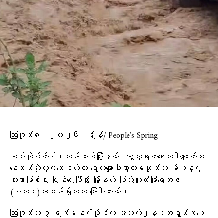
ဩဂုတ်၈၊၂၀၂၆၊ရှိန်း/ People’s Spring
စစ်ကိုင်းတိုင်း၊တန့်ဆည်မြို့နယ်၊ရွှေလှံရွာကရေထဲပါပျောက်ဆုံး
နေတယ်ဆိုတဲ့ကလေးငယ်ဟာ ရေထဲ​မျောပါသွားတာမဟုတ်ဘဲ မိဘနဲ့ကွဲ
သွားတာဖြစ်ပြီး ပြန်​တွေ့ပြီလို့ မြို့နယ် ပြည်သူ့လုံခြုံရေးအဖွဲ့
(ပလဖ)တာဝန်ရှိသူက ပြောပါတယ်။
ဩဂုတ်လ ၇ ရက်မနက်ပိုင်းက အသက်၂နှစ်အရွယ်ကလေး