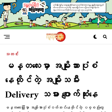
သတင်း
မန္တလေးမှာ အမျိုးသားပုံစံ
နေထိုင်တဲ့ အမျိုးသမီး
Delivery သမား ပျောက်ဆုံးနေ
မန္တလေးမြို့မှာ အမျိုးသားပုံစံဝတ်ဆင်နေထိုင်တဲ့ ပစ္စည်းတွေ