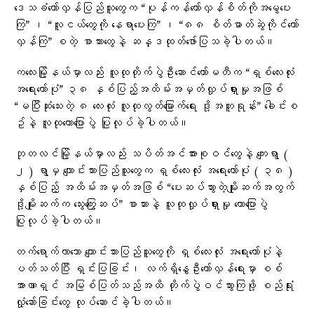
ဒေသခံတော်လှန်ပြည်သူတွေက “ပုန်ကန်တော်လှန်စိတ်ကိုအမွေပေး
ကြ” ၊ “လူငယ်တွေကို နေရာပေးကြ” ၊ “၈၈ စိတ်ဓာတ်ဆွဲကိုင်တော်
လှန်ကြ” စတဲ့ စာသားတွေနဲ့ ဆန္ဒထုတ်ဖော်ပြသခဲ့ပါတယ်။
ကလေးမြို့နယ်မှာလည်း လူထုတိုက်ပွဲဦးဆောင်ကော်မတီက “ရှစ်လေးလုံး
အရေးတော်ပုံ” ၃၈ နှစ်ပြည့်အထိမ်းအမှတ်လှုပ်ရှားမှုအဖြစ်
“မပြီးဆုံးသေးတဲ့ ၈ လေးလုံး လူထုလွတ်မြောက်ရေး ဒို့အတူရုန်း” ခေါင်းစ
ဥ်နဲ့ လူထုဟောပြောပွဲ ပြုလုပ်ခဲ့ပါတယ်။
ဘုတလင်မြို့နယ်မှာလည်း သပိတ်အင်အားစုဝင်တွေနဲ့ ကျေးရွာ (
၂ ) ရွာမှ ကျောင်းသားပြည်သူတွေက ရှစ်လေးလုံး အရေးတော်ပုံ ( ၃၈ )
နှစ်ပြည့် အထိမ်းအမှတ်အဖြစ် “ပေးဆပ်သွားတဲ့မျိုးဆက်အတွက်
ဒို့မျိုးဆက်က သွေးကြွေးဆပ်” စာသားနဲ့ လူထုလှုပ်ရှားမှု ဟောပြောပွဲ
ပြုလုပ်ခဲ့ပါတယ်။
တက်ရောက်လာသော ကျောင်းသားပြည်သူတွေကို ရှစ်လေးလုံး အရေးတော်ပုံနဲ့
ပတ်သတ်ပြီး ရှင်းပြခြင်း၊ လက်ရှိနွေဦးတော်လှန်ရေးမှာ စစ်
အာဏာရှင် အမြစ်ပြတ်သည်အထိ တိုက်ပွဲဝင်သွားကြဖို့ စည်ရုံး
လှုံ့ဆော်ခြင်းတွေ လုပ်ဆောင်ခဲ့ပါတယ်။