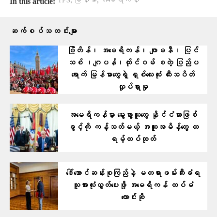
TPS
မြန်မာ
အမေရိကန်
In this article:
ဆက်စပ်သတင်းများ
ဗြိတိန်၊ အမေရိကန်၊ ဂျာမနီ၊ ပြင်
သစ် ၊ဂျပန်၊ထ်ုင်ဝမ် စတဲ့ ပြ​ည်ပ
ရောက် မြန်မာတွေရဲ့ ရှစ်လေးလုံး ထီးသပိတ်
လှုပ်ရှားမှု
အမေရိကန်မှာ မွေးဖွားသူတွေ နိုင်ငံသားဖြစ်
ခွင့်ကို ကန့်သတ်မယ့် အထူးအမိန့်တွေ ထ
ရမ့်ထပ်ထုတ်
ဒေါ်အောင်ဆန်းစုကြည်နဲ့ မတရားဖမ်းဆီးခံရ
သူအားလုံးလွှတ်ပေးဖို့ အမေရိကန် ထပ်မံ
တောင်းဆို