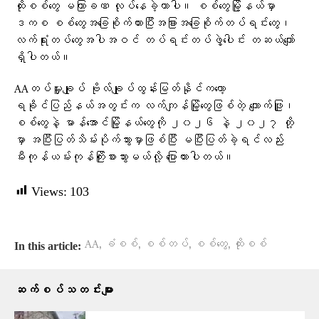
ထိုးစစ်တွေ မကြာခဏ လုပ်နေခဲ့တာပါ။ စစ်တွေမြို့နယ်မှာ
ဒကစ စစ်တွေအခြေစိုက်ထားပြီးအခြားအခြေစိုက်တပ်ရင်းတွေ၊
လက်ရုံးတပ်တွေအပါအဝင် တပ်ရင်းတပ်ဖွဲ့ပေါင်း တဆယ်ကျော်
ရှိပါတယ်။
AAတပ်မှူးချုပ် ဗိုလ်ချုပ်ထွန်းမြတ်နိုင်ကတော့
ရခိုင်ပြည်နယ်အတွင်းက လက်ကျန်မြို့တွေဖြစ်တဲ့ ကျောက်ဖြူ၊
စစ်တွေနဲ့ မာန်အောင်မြို့နယ်တွေကို ၂၀၂၆ နဲ့ ၂၀၂၇ တို့
မှာ အပြီးပြတ်သိမ်းပိုက်သွားမှာဖြစ်ပြီး မပြီးပြတ်ခဲ့ရင်လည်း
မီးကုန်ယမ်းကုန်ကြိုးစားသွားမယ်လို့ ​ပြောထားပါတယ်။
Views:
103
,
,
,
,
AA
ခံစစ်
စစ်တပ်
စစ်တွေ
ထိုးစစ်
In this article:
ဆက်စပ်သတင်းများ