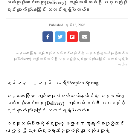
သယ်ယူပို့ဆောင်ပေးသူ(Delivery) အမျိုးသမီးတစ်ဦး ပစ္စည်းပို့
ရင်း ပျောက်ဆုံးနေကြောင်း သတင်းရရှိပါတယ်။
Published
ဇွန် 13, 2026
မန္တလေးမြို့မှာ အမျိုးသားပုံစံဝတ်ဆင်နေထိုင်တဲ့ ပစ္စည်းတွေသယ်ယူပို့ဆောင်ပေး
သူ(Delivery) အမျိုးသမီးတစ်ဦး ပစ္စည်းပို့ရင်း ပျောက်ဆုံးနေကြောင်း သတင်းရရှိပါ
တယ်။
ဇွန် ၁၃၊ ၂၀၂၆။မေရီ/People’s Spring
မန္တလေးမြို့မှာ အမျိုးသားပုံစံဝတ်ဆင်နေထိုင်တဲ့ ပစ္စည်းတွေ
သယ်ယူပို့ဆောင်ပေးသူ(Delivery) အမျိုးသမီးတစ်ဦး ပစ္စည်းပို့
ရင်း ပျောက်ဆုံးနေကြောင်း သတင်းရရှိပါတယ်။
စစ်မှုထမ်းပေါ်တာဆွဲခံရသူတွေ မကြာခဏ သွားရောက်အကူညီတောင်း
နေကြတဲ့ ငြိမ်းချမ်းရေးဆရာတော်ဆိုသူထံကို ပျောက်ဆုံးနေသူရဲ့