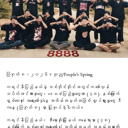
သြဂုတ် ၈၊၂၀၂၆။သုည/People’s Spring
ကရင်နီပြည်နယ်နဲ့ စစ်ကိုင်းတိုင်းအတွင်းက တော်လှန်
သပိတ်အင်အားစုတွေ၊ ဒေသခံပြည်သူတွေဟာ (၃၈) နှစ်မြောက်
ရှစ်လေးလုံး အရေးတော်ပုံနေ့ အထိမ်းအမှတ်အဖြစ် လှုပ်ရှားမှုတွေ ဒီ
ကနေ့ (သြဂုတ် ၈) မှာ ပြုလုပ်ခဲ့ပါတယ်။
ကရင်နီပြည်နယ်၊ ဒီးမော့ဆိုမြို့နယ် တနေရာမှာ (၃၈)
နှစ်မြောက် ရှစ်လေးလုံးအရေးတော်ပုံ အထိမ်းအမှတ် အခမ်းအနားကို