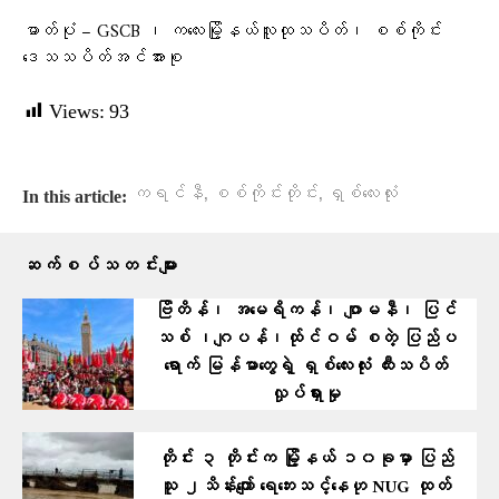
ဓာတ်ပုံ – GSCB ၊ ကလေးမြို့နယ်လူထုသပိတ်၊ စစ်ကိုင်း
ဒေသသပိတ်အင်အားစု
Views:
93
,
,
ကရင်နီ
စစ်ကိုင်းတိုင်း
ရှစ်လေးလုံး
In this article:
ဆက်စပ်သတင်းများ
ဗြိတိန်၊ အမေရိကန်၊ ဂျာမနီ၊ ပြင်
သစ် ၊ဂျပန်၊ထ်ုင်ဝမ် စတဲ့ ပြ​ည်ပ
ရောက် မြန်မာတွေရဲ့ ရှစ်လေးလုံး ထီးသပိတ်
လှုပ်ရှားမှု
တိုင်း ၃ တိုင်းက မြို့နယ် ၁၀ခုမှာ ပြည်
သူ ၂သိန်းကျော် ရေဘေးသင့်နေဟု NUG ထုတ်