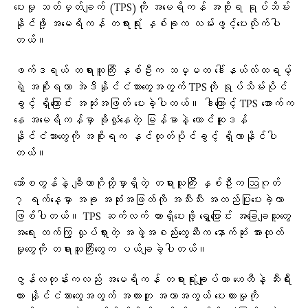
ပေးမှု သတ်မှတ်ချက် (TPS)ကို အမေရိကန် အစိုးရ ရုပ်သိမ်း
နိုင်ဖို့ အမေရိကန် တရားရုံး နှစ်ခုက လမ်းဖွင့်ပေးလိုက်ပါ
တယ်။
ဖက်ဒရယ် တရားသူကြီး နှစ်ဦးက သမ္မတ ဒေါ်နယ်လ်ထရမ့်
ရဲ့ အစိုးရဟာ အဲဒီနိုင်ငံသားတွေအတွက် TPSကို ရုပ်သိမ်းပိုင်
ခွင့် ရှိကြောင်း အဆုံးအဖြတ် ပေးခဲ့ပါတယ်။ ဒါကြောင့် TPS အောက်က
နေ အမေရိကန်မှာ ခိုလှုံနေတဲ့ မြန်မာနဲ့ တောင်ဆူဒန်
နိုင်ငံသားတွေကို အစိုးရက နှင်ထုတ်ပိုင်ခွင့် ရှိလာနိုင်ပါ
တယ်။
ဘော်စတွန်နဲ့ ချီကာဂိုတို့မှာရှိတဲ့ တရားသူကြီး နှစ်ဦးက ဩဂုတ်
၇ ရက်နေ့မှာ အခု အဆုံးအဖြတ်ကို အသီးသီး အတည်ပြုပေးခဲ့တာ
ဖြစ်ပါတယ်။ TPS ဆက်လက် ထားရှိပေးဖို့ ရွှေ့ပြောင်း အခြေချသူတွေ
အရေး တက်ကြွ လှုပ်ရှားတဲ့ အဖွဲ့အစည်းတွေဆီက နောက်ဆုံး အားထုတ်
မှုတွေကို တရားသူကြီးတွေက ပယ်ချခဲ့ပါတယ်။
ဇွန်လတုန်းကလည်း အမေရိကန် တရားရုံးချုပ်ဟာ ဟေတီနဲ့ ဆီးရီး
ယား နိုင်ငံသားတွေအတွက် အလားတူ အကာအကွယ် ပေးထားမှုကို