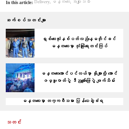
,
,
Delivery
မန္တလေး
အမျိုးသမီး
In this article:
ဆက်စပ်သတင်းများ
ရှစ်လေးလုံးနှစ်ပတ်လည်နေ့မတိုင်ခင်
မန္တလေးမှာ လုံခြုံရေးတင်းကြပ်
မန္တလေးအောင်ပင်လယ်မှာ မိုးများလို့ အောင်
ဇမ္ဗူဇာတ်ပွဲ ဒီညဖျော်ဖြေပွဲ ဖျက်သိမ်း
မန္တလေးမှာ တက္ကစီသမား ပြန်ပေးဆွဲခံရ
သတင်း