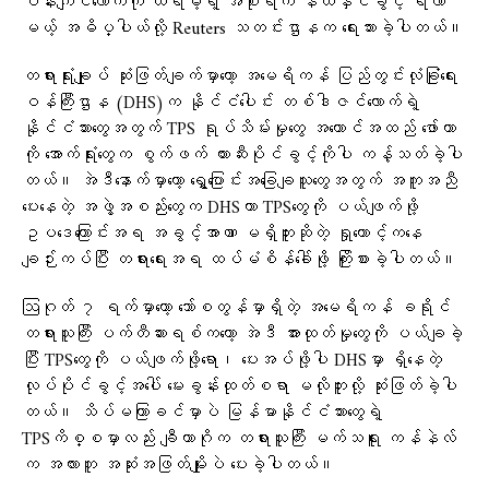
ဝန်းကျင်လောက်ကို ထရမ့်ရဲ့ အစိုးရက နယ်နှင်ခွင့် ရလာ
မယ့် အဓိပ္ပါယ်လို့ Reuters သတင်းဌာနက ရေးသားခဲ့ပါတယ်။
တရားရုံးချုပ် ဆုံးဖြတ်ချက်မှာတော့ အမေရိကန် ပြည်တွင်းလုံခြုံရေး
ဝန်ကြီးဌာန (DHS)က နိုင်ငံပေါင်း တစ်ဒါဇင်လောက်ရဲ့
နိုင်ငံသားတွေအတွက် TPS ရုပ်သိမ်းမှုတွေ အကောင်အထည် ဖော်တာ
ကို အောက်ရုံးတွေက စွက်ဖက် တားဆီးပိုင်ခွင့်ကိုပါ ကန့်သတ်ခဲ့ပါ
တယ်။ အဲဒီနောက်မှာတော့ ရွှေ့ပြောင်းအခြေချသူတွေအတွက် အကူအညီ
ပေးနေတဲ့ အဖွဲ့အစည်းတွေက DHSဟာ TPSတွေကို ပယ်ဖျက်ဖို့
ဥပဒေကြောင်းအရ အခွင့်အာဏာ မရှိဘူးဆိုတဲ့ ရှုထောင့်ကနေ
ချဉ်းကပ်ပြီး တရားရေးအရ ထပ်မံစိန်ခေါ်ဖို့ ကြိုးစားခဲ့ပါတယ်။
ဩဂုတ် ၇ ရက်မှာတော့ ဘော်စတွန်မှာရှိတဲ့ အမေရိကန် ခရိုင်
တရားသူကြီး ပက်တီဆားရစ်ကတော့ အဲဒီ အားထုတ်မှုတွေကို ပယ်ချခဲ့
ပြီး TPSတွေကို ပယ်ဖျက်ဖို့ရော၊ ပေးအပ်ဖို့ပါ DHSမှာ ရှိနေတဲ့
လုပ်ပိုင်ခွင့်အပေါ် မေးခွန်းထုတ်စရာ မလိုဘူးလို့ ဆုံးဖြတ်ခဲ့ပါ
တယ်။ သိပ်မကြာခင်မှာပဲ မြန်မာနိုင်ငံသားတွေရဲ့
TPSကိစ္စမှာလည်း ချီကာဂိုက တရားသူကြီး မက်သရူး ကန်နဲလ်
က အလားတူ အဆုံးအဖြတ်မျိုးပဲ ပေးခဲ့ပါတယ်။