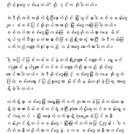
ကိုယ့်လူတွေပစ်နေတယ်” လို့ ၎င်းက ဆိုပါတယ်။
အဲဒီလိုအထိအခိုက်ရှိပြီးနောက်ပိုင်း မြို့တွင်းမှာပါစစ်စခန်းတွေ
ချ၊ခံစစ်ပြင်ဖို့လုပ်လာတာလို့ မြို့ခံတွေကပြောကြပါတယ်။
စစ်တပ်ဟာစစ်တွေမြို့ကမ်းခြေ စစ်တွေဟိုတယ်နားကနေ မိဇံ
ရပ်ကွက်ဘီလူးမတံတားနားထိခြံစည်းရိုးကာရံ ထားပြီး အဲဒီကမ်းခြေ
ပတ်လည်တလျှောက်လုံးမှာလည်း ဘန်ကာတွေ ဆောက်ထားပါတယ်။
ဒါ့အပြင်မြစ်ကမ်းစပ်နဲ့ဆတ်ရိုးကျချောင်းတလျှောက်၊ ရွှေမင်း
ဂံ(ချောင်းနွယ်)ချောင်းကပ်စပ်တလျှောက်တို့မှာလည်း မိုင်းတွေ
ထောင်ထားပါတယ်။အဲဒီမိုင်းတွေကြောင့် စစ်တွေမြို့ထဲကနေ ခိုးထွက်
ကြတဲ့ စစ်ဘေးရှောင်ပြည်သူတွေဟာ မိုင်းထိမှန်သေဆုံးခဲ့ကြရ တာတွေ
ရှိခဲ့ပါတယ်။
လက်ရှိမှာ စစ်တွေမြို့အရှေ့မြောက်ဘက် ကုလားတန်မြစ်ကမ်းဘေးမှာ
ရှိတဲ့အာဏာသိမ်းစစ်တပ်ရဲ့အကြီးဆုံးထောက်ပို့ရေတပ်စခန်းရွှေမ
င်းဂံရေတပ် ၊မြို့အနောက်ဘက်မှာရှိတဲ့ရေချမ်းပြင်အနီး
ဝန်းကျင်ရှိတပ်စခန်းတွေ၊မြို့မြောက်ဘက်အမြင့်ကျွန်း၊ပါဒ
လိတ်အနီးတဝိုက်ကာကင်းတွေနဲ့ ဒကစ စစ်တွေအနီးကာကင်းတွေ