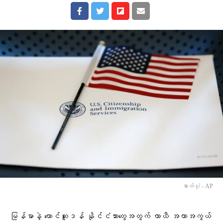
ဓာတ်ပုံ - AP
မြန်မာနဲ့ တောင်ဆူဒန် နိုင်ငံသားတွေအတွက် ယာယီ အကာအကွယ်