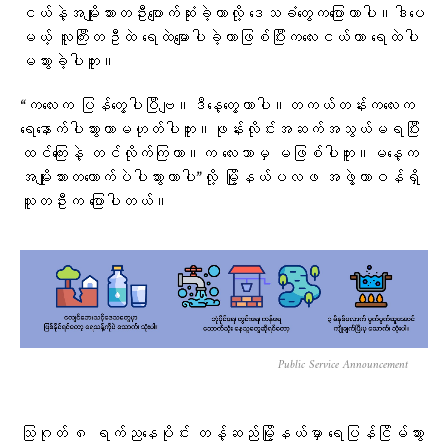
ငယ်နဲ့အမျိုးသားတဦးပျောက်ဆုံးခဲ့တာလို့ ​ဒေသခံ​တွေက​ပြောတာပါ။ဒါ​ပေ
မယ့် လူကြီးတဦထဲ ​ရေ​ထဲ​​မျောပါခဲ့တာဖြစ်ပြီးက​လေးငယ်ဟာ ​ရေထဲ​ပါ
မသွားခဲ့ပါဘူး။
“ကလေးက ပြန်တွေ့ပါပြီဗျ။ဒီနေ့တွေ့တာပါ။တကယ်တန်းကလေးက
ရေနောက်ပါသွားတာမဟုတ်ပါဘူး။ဖုန်းလိုင်းအဆက်အသွယ်မရပြီး
ထင်ကြေးနဲ့ တင်လိုက်ကြတာ။က လေးဘာမှ မဖြစ်ပါဘူး။မနေ့က
အမျိုးသားတယောက်ပဲပါသွားတာပါ”လို့ မြို့နယ်ပလဖ အဖွဲ့တာဝန်ရှိ
သူတဦးက ပြောပါတယ်။
Public Service Announcement
သြဂုတ် ၈ ရက်ညနေပိုင်း တန့်ဆည်မြို့နယ်မှာ ရေပြန်ငြိမ်သွား