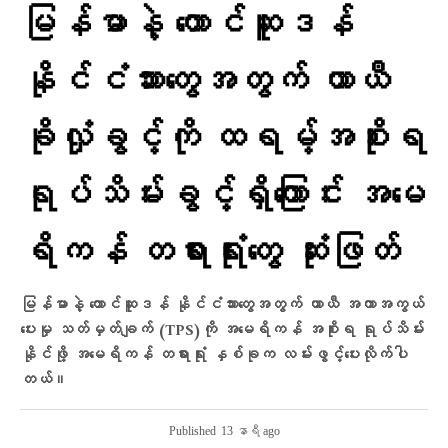
မြန်မာနဲ့ တောင်ဆူဒန်
နိုင်ငံသားတွေအတွက် ယာယီ
ခိုလှုံခွင့်ကို ထရမ့်အစိုးရ
ရုပ်သိမ်းခွင့်ရှိကြောင်း အမေ
ရိကန် တရားရုံးတွေ ဆုံးဖြတ်
မြန်မာနဲ့ တောင်ဆူဒန် နိုင်ငံသားတွေအတွက် ယာယီ အကာအကွယ်
ပေးမှု သတ်မှတ်ချက် (TPS)ကို အမေရိကန် အစိုးရ ရုပ်သိမ်း
နိုင်ဖို့ အမေရိကန် တရားရုံး နှစ်ခုက လမ်းဖွင့်ပေးလိုက်ပါ
တယ်။
Published
13 နာရီ ago