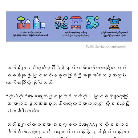
Public Service Announcement
ဆတ်ရိုးကျရပ်ကွက်မှာပြီးခဲ့တဲ့နှစ်ပတ်လောက်ကတည်းက စစ်
စခန်းချဖို့ ပြင်ဆင်နေခဲ့တာဖြစ်ပြီးအခုအခါဘန်ကာတွေပါ
ဆောက်ထားပြီလို့ ဆိုပါတယ်။
“ကိုယ်တိုင်တော့မရောက်ဖြစ်ဘူးအဲဒီဘက်ကို။ မြင်ခဲ့တဲ့သူတွေပြော
တာ ကားလမ်းနဲ့တံတားနားမှာဘန်ကာတွေလုပ်ထားတယ်တဲ့” လို့စစ်တွေမြို့
ခံကဆိုပါတယ်။
ဆတ်ရိုးကျတံတားသစ်ဟာ အာရက္ခတပ်တော်(AA)က ထိုးစစ်ဆင်
တိုက်ခိုက်နေတဲ့ရွှေမင်းဂံရေတပ်စခန်းနဲ့ နှစ်မိုင်ဝန်းကျင်