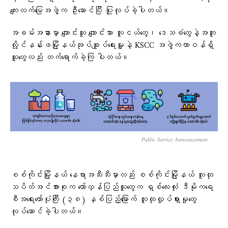
ကျေးလက်မြေအဖွဲ့က ဦးဆောင်ပြီး ပြုလုပ်ခဲ့ပါတယ်။
အခမ်းအနားမှာ ကျောင်းသူ ကျောင်းသား လူငယ်တွေ၊ ဒေသခံတွေနဲ့အတူ
လွိုင်နန်းဖမြို့နယ်အုပ်ချူပ်ရေးမှူးနဲ့ KSCC အဖွဲ့ကတာဝန်ရှိ
သူတွေလည်း တက်ရောက်ခဲ့ကြ ပါတယ်။
Public Service Announcement
စစ်ကိုင်းမြို့နယ် နေရာအသီးသီးမှာလည်း စစ်ကိုင်းမြို့နယ် လူထု
သပိတ်အင်အားစုက တော်လှန်ပြည်သူတွေက ရှစ်လေးလုံး ဒီမိုကရေ
စီအရေးတော်ပုံကြီး (၃၈) နှစ်ပြည့်မြောက် လူထုလှုပ်ရှားမှုတွေ
လုပ်ဆောင်ခဲ့ပါတယ်။