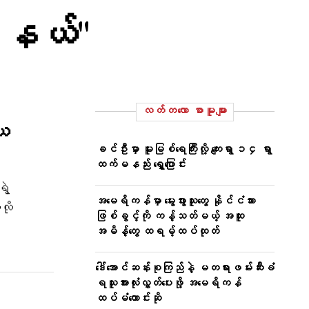
ို့နယ်"
လတ်တ‌လော စာမူများ
ိယ
ခင်ဦးမှာ မူးမြစ်ရေကြီးလို့ ကျေးရွာ ၁၄ ရွာ
ထက်မနည်း ရွှေ့ပြောင်း
ွဲ
အမေရိကန်မှာ မွေးဖွားသူတွေ နိုင်ငံသား
လို
ဖြစ်ခွင့်ကို ကန့်သတ်မယ့် အထူး
အမိန့်တွေ ထရမ့်ထပ်ထုတ်
ဒေါ်အောင်ဆန်းစုကြည်နဲ့ မတရားဖမ်းဆီးခံ
ရသူအားလုံးလွှတ်ပေးဖို့ အမေရိကန်
ထပ်မံတောင်းဆို