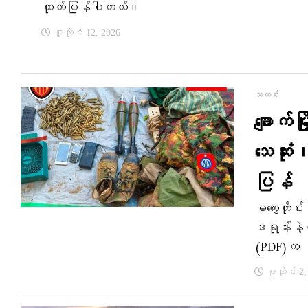
ထုတ်ပြန်ပါတယ်။
ဇူလိုင် 12, 2026
သတင်း
ချောက်
သေဆုံ
ပြန်
မကွေးတိုင်
ဒရုန်းနဲ့
(PDF)က ဒ
ဇူလိုင် 2