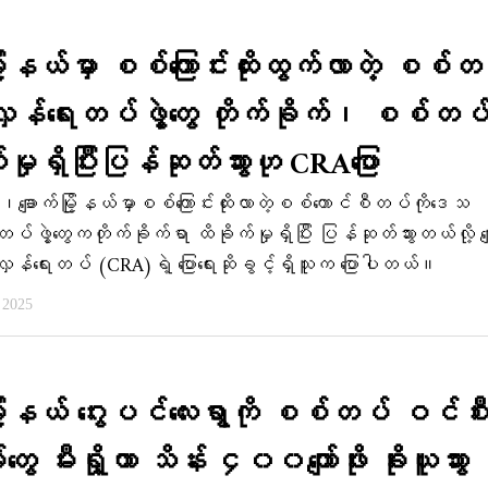
မြို့နယ်မှာ စစ်ကြောင်းထိုးထွက်လာတဲ့ စစ်တ
ာ်လှန်ရေးတပ်ဖွဲ့တွေ တိုက်ခိုက်၊ စစ်တပ
မှုရှိပြီးပြန်ဆုတ်သွားဟု CRAပြော
း ၊ချောက်မြို့နယ်မှာစစ်ကြောင်းထိုးလာတဲ့စစ်ကောင်စီတပ်ကိုဒေသ
တပ်ဖွဲ့တွေကတိုက်ခိုက်ရာ ထိခိုက်မှုရှိပြီး ပြန်ဆုတ်သွားတယ်လို့ ခ
ာ်လှန်ရေးတပ် (CRA)ရဲ့ ပြောရေးဆိုခွင့်ရှိသူက ပြောပါတယ်။
, 2025
မြို့နယ် ဂွေးပင်လေးရွာကို စစ်တပ် ဝင်စီးပ
ွေ မီးရှို့ကာ သိန်း ၄၀၀ကျော်ဖိုး ခိုးယူသွား