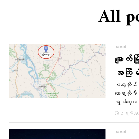
All po
သတင်း
ချောက်
အကြိမ်မ
မကွေးတိုင်
တောရွာကိုမီ
ရွာခံတွေလ
2 ရက် A
သတင်း