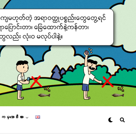
– ကမ္ဘောဒီးယား