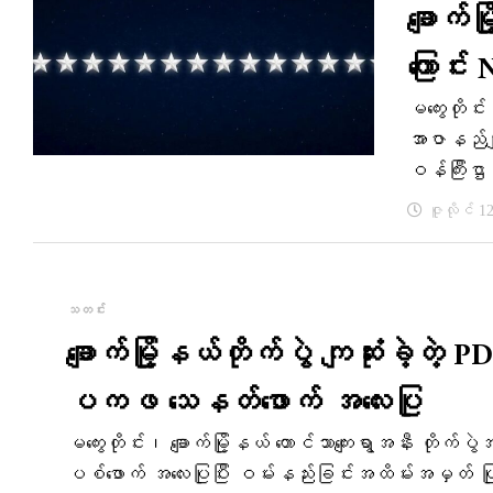
ချောက်မ
ကြောင်
မကွေးတိုင်း
အာဇာနည်မျာ
ဝန်ကြီးဌ
ဇူလိုင် 1
သတင်း
ချောက်မြို့နယ်တိုက်ပွဲ ကျဆုံးခဲ့တဲ့
ပကဖ သေနတ်ဖောက် အလေးပြု
မကွေးတိုင်း၊ ချောက်မြို့နယ် တောင်သာကျေးရွာအနီး တိုက်ပွ
ပစ်ဖောက် အလေးပြုပြီး ဝမ်းနည်းခြင်းအထိမ်းအမှတ် ပြ