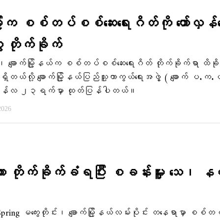
မြို့က စစ်တပ်စစ်ဆေးရေးဂိတ်ကို တော်လှန်ရ
 တိုက်ခိုက်
်း၊ ချောက်မြို့နယ်က စစ်တပ်စစ်ဆေးရေးဂိတ် တိုက်ခိုက်ရာ ထိခိ
ေ ရှိတယ်လို့ ချောက်မြို့နယ်ပြည်သူ့ကာကွယ်ရေးအဖွဲ့ ( ချောက် ပ.က
ဇွန်လ ၂၃ရက်မှာ ထုတ်ပြန်ပါတယ်။
2026
းကား တိုက်ခိုက်ခံရပြီး စခန်းမှူး သေ၊ န
g မကွေးတိုင်း၊ ချောက်မြို့နယ်လမ်းပိုင်း တနေရာမှာ စစ်တပ