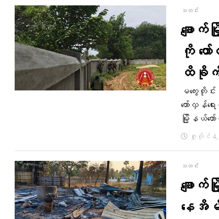
သတင်း
ချောက်
ကို တေ
ထိခိုက်
မကွေးတိုင်
တော်လှန်ရေး
မြို့နယ်တေ
ဇူလိုင် 4
သတင်း
ချောက်
နေအိမ်တ