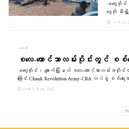
မကွေးတိုင်
တွေကို မီးရ
မတ် 13, 
သတင်း
စလေ-တောင်သာလမ်းပိုင်းတွင် စစ်က
မကွေးတိုင်း၊ ချောက်မြို့နယ် စလေ-တောင်သားလမ်းအတိုင်း
ကြောင်း Chauk Revolution Army-CRA တပ်ဖွဲ့ စစ်ရေးတာ
ဖေ‌ဖော်ဝါရီ 14, 2025
PA