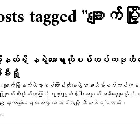
sts tagged "ချောက်မြ
မြို့နယ်ရှိ နရွဲတောရွာကိုစစ်တပ်ကဒုတ
ီးရှို့
း၊ချောက်မြို့နယ်ထဲမှာစစ်ကြောင်းထိုးနေတဲ့အာဏာသိမ်းစစ်တပ်ကနရ
းရှို့ဖျက်ဆီးလိုက်တာကြောင့် ရွာလုံးကျွတ်နီးပါးအပျက်အဆီးတွေများနိုင်သ
ည်း ထွက်ပြေးနေရတယ်လို့ ဒေသခံအချို့ ဆီကသိရပါတယ်။
GO