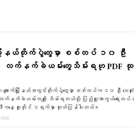
မြို့နယ်တိုက်ပွဲတွေမှာ စစ်တပ် ၁၀ ဦး
း၊ လက်နက်ခဲယမ်းတွေသိမ်းရဟု PDF ထု
း၊ချောက်မြို့နယ်အတွင်းတိုက်ပွဲတွေမှာ စစ်တပ်က ၁၀ ဦး သေဆုံးပ
လက်နက်ခဲယမ်းတချို့ သိမ်းရတယ်လို့ ပြည်သူ့ကာကွယ်ရေးတပ်မတ
ီကနေ့ ဇူလိုင် ၁ရက်မှာ ထုတ်ပြန်ပါတယ်။
, 2026