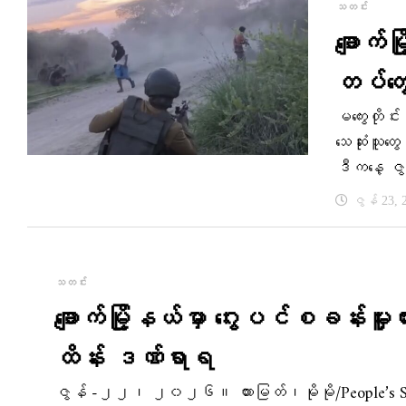
သတင်း
ချောက်
တပ်တွေ
မကွေးတိုင
သေဆုံးသူတွ
ဒီကနေ့ 
ဇွန် 23, 
သတင်း
ချောက်မြို့နယ်မှာ ဂွေးပင်စခန်းမှူ
ထိန်း ဒဏ်ရာရ
ဇွန် -၂၂၊ ၂၀၂၆။ ထားမြတ်၊မိုမို/People’s Sprin