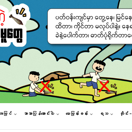
းအမြင်
ဘာသာပြန်ဆောင်းပါး
မေးမြန်းခန်း
ရသ
ထိုင်း 