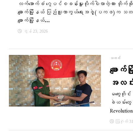
လက်အောက်ခံ ဂွေပင်စခန်းမှူးလိုက်ပါလာတဲ့ကား တိုက်ခိ
ချောက်မြို့နယ် ပြည်သူ့ကာကွယ်ရေးအဖွဲ့(ပကဖ)က သ
ချောက်မြို့နယ်...
ဇွန် 23, 2026
သတင်း
ချောက်
အလင်
မကွေးတိုင
ခဲယမ်းတွေ
Revoluti
ဩဂုတ် 31