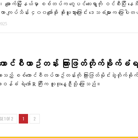
း၊ ချောက်မြို့နယ်မှာ စစ်တပ်က ဂွေးပင်လေးရွာကို ဝင်စီးပြီး နေအ
ှို့ကာ ကျပ်သိန်း ၄၀၀ကျော်ဖိုး ခိုးယူသွားကြောင်း ဒေသခံများက ပြော​ပါ
2025
ောင်စီယာဥ်တန်း ကြားဖြတ်တိုက်ခိုက်ခံ
လာသည့် စစ်ကောင်စီတပ်ယာဥ်တန်းကို ကြားဖြတ်မိုင်းဆွဲတိုက်ခိုက်
ဝန်ခံ ရဲဘော် R ကြီးက လူထုနွေဦးသို့ ပြောသည်။
GE 1 OF 2
1
2