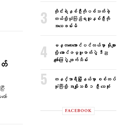
ထိုင်းရဲနှစ်ဦးကိုပစ်သတ်ခဲ့
တယ်လို့ယုံကြည်ရသူနှစ်ဦးကို
အသေဖမ်းမိ
မန္တလေးအောင်ပင်လယ်မှာ မိုးများ
လို့ အောင်ဇမ္ဗူဇာတ်ပွဲ ဒီည
ဖျော်ဖြေပွဲ ဖျက်သိမ်း
တ်
တနင်္သာရီမြို့နယ်မှာ စစ်တပ်
ဗုံးကြဲလို့ အမျိုးသမီး ၁ ဦး သေဆုံး
ြီး
ော်
FACEBOOK