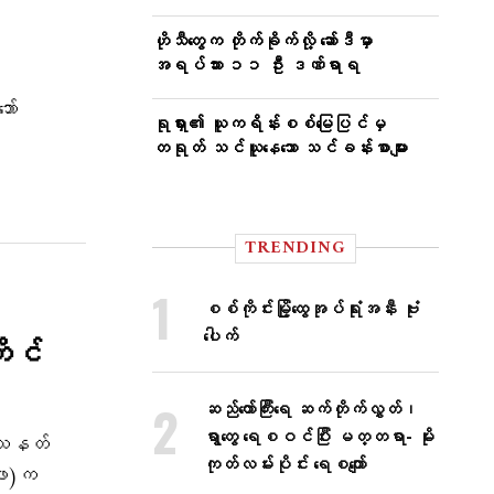
ဟိုသီတွေက တိုက်ခိုက်လို့ ဆော်ဒီမှာ
အရပ်သား ၁၁ ဦး ဒဏ်ရာရ
ော်
ရုရှား၏ ယူကရိန်းစစ်မြေပြင်မှ
တရုတ် သင်ယူနေသော သင်ခန်းစာများ
TRENDING
စစ်ကိုင်းမြို့ထွေအုပ်ရုံးအနီး ဗုံး
ပေါက်
ိုင်
ဆည်တော်ကြီးရေ ဆက်တိုက်လွှတ်၊
ရွာတွေ ရေစဝင်ပြီး မတ္တရာ- မိုး
ု သေနတ်
ကုတ်လမ်းပိုင်း ရေစကျော်
ပကဖ)က