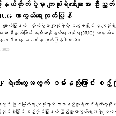
ြို့နယ်တိုက်ပွဲမှာ ကျဆုံးရဲဘော်များအား ဦးညွှတ်
း NUG ကာကွယ်ရေးထုတ်ပြန်
၊ချောက်မြို့နယ်၊တိုက်ပွဲမှာ ကျဆုံးခဲ့တဲ့ မကွေးခရိုင် မှ ကျဆုံးရဲဘ
းအား ဦးညွှတ်ကြောင်း အမျိုးသားညီညွတ်ရေးအစိုးရ(NUG) ကာကွယ်ရေး
ာနက ဒီကနေ့ မနက်မှာ ထုတ်ပြန်ပါတယ်။
2, 2026
 PDF ရဲဘော်တွေအတွက် ဝမ်းနည်းကြောင်း စဉ့်က
ဲအတွင်း မြင့်မြတ်စွာ ကျဆုံးသွားတဲ့ အာဇာနည်သူရဲကောင်းရဲဘော်တွေကိ
ုလုပ်ခဲ့ကြောင်း စဉ့်ကိုင်မြို့နယ် ပြည်သူ့ကာကွယ်ရေးအဖွဲ့(