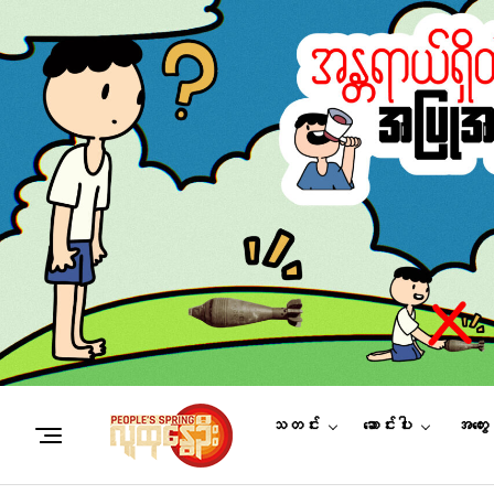
သတင်း
ဆောင်းပါး
အတွေ