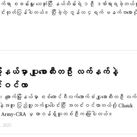
ုက်ရာ စခန်းမှူး သေဆုံးပြီး နယ်ထိန်းရဲ ၁ဦး ဒဏ်ရာရခဲ့တယ်လိ
တင်းထုတ်ပြန်ပါတယ်။ ပြီးခဲ့တဲ့ ဇွန်လ ၄ရက် မနက်အစောပိ
မြို့နယ်မှာ ပျူစောထီးတဦး လက်နက်နဲ့
းဝင်လာ
်း၊ ချောက်မြို့နယ်မှာ စစ်ကောင်စီလက်အောက်ခံ ပျူစောထီးတဦး လ
နဲ့အတူ ပြည်သူ့ဘက်ပူးပေါင်းပြီး အလင်းဝင်လာတယ်လို့ Chauk
on Army-CRA မှ တာဝန်ရှိသူတစ်ဦးက ပြောပါတယ်။
, 2025