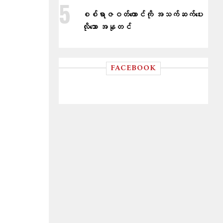
စစ်ရာဇဝတ်ကောင်ကို အသက်ဆက်ပေး
လိုသော အနုတင်
FACEBOOK