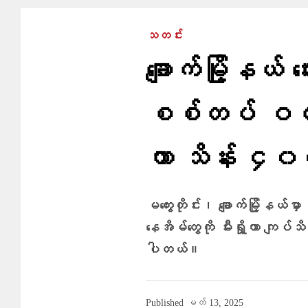
သတင်း
ချောက်မြို့နယ် ဂ
စစ်တပ် ဝင်စီးပ
ကာ သိန်း ၄၀၀ကျေ
မကွေးတိုင်း၊ ချောက်မြို့နယ်မ
နေအိမ်တွေကို မီးရှို့ကာ ကျပ်သိန်
ပါတယ်။
Published
မတ် 13, 2025