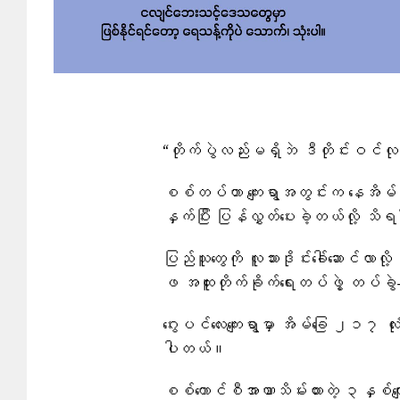
“တိုက်ပွဲလည်းမရှိဘဲ ဒီတိုင်းဝင်လု
စစ်တပ်ဟာ ကျေးရွာအတွင်းက နေအိမ် ၂ လုံး
နှက်ပြီး ပြန်လွှတ်ပေးခဲ့တယ်လို့ 
ပြည်သူတွေကို လူသားဒိုင်းခေါ်ဆောင်လာလ
ဖ အထူးတိုက်ခိုက်ရေးတပ်ဖွဲ့ တပ်ခ
ဂွေးပင်လေးကျေးရွာမှာ အိမ်ခြေ ၂၁၇ 
ပါတယ်။
စစ်ကောင်စီအာဏာသိမ်းထားတဲ့ ၃နှစ်ကျော