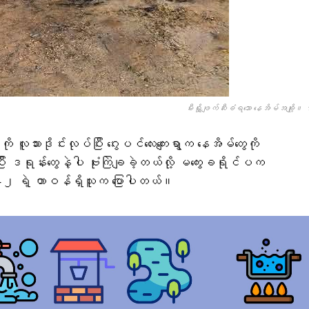
မီးရှို့ဖျက်ဆီးခံရသော နေအိမ်အချို့။ 
 လူသားဒိုင်းလုပ်ပြီး ဂွေးပင်လေးကျေးရွာက နေအိမ်တွေကို
ုန်းတွေနဲ့ပါ ဗုံးကြဲချခဲ့တယ်လို့ မကွေးခရိုင်ပက
ွဲ-၂ ရဲ့ တာဝန်ရှိသူက ပြောပါတယ်။