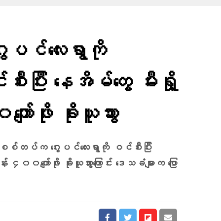
ွေးပင်လေးရွာကို
ြီး နေအိမ်တွေ မီးရှို့
ာ်ဖိုး ခိုးယူသွား
ှာ စစ်တပ်က ဂွေးပင်လေးရွာကို ဝင်စီးပြီး
း ၄၀၀ကျော်ဖိုး ခိုးယူသွားကြောင်း ဒေသခံများက ပြော​