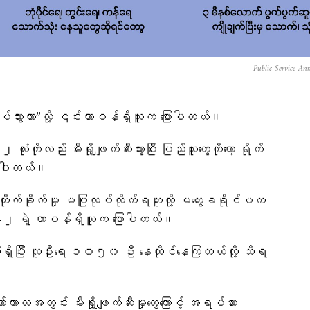
Public Service An
ပ်သွားတာ”လို့ ၎င်းတာဝန်ရှိသူက ပြောပါတယ်။
ကိုလည်း မီးရှို့ဖျက်ဆီးသွားပြီး ပြည်သူတွေကိုတော့ ရိုက်
သိရပါတယ်။
ို့ တိုက်ခိုက်မှု မပြုလုပ်လိုက်ရဘူးလို့ မကွေးခရိုင်ပက
ွဲ-၂ ရဲ့ တာဝန်ရှိသူက ပြောပါတယ်။
လုံးရှိပြီး လူဦးရေ ၁၀၅၀ ဦး နေထိုင်နေကြတယ်လို့ သိရ
်ကာလအတွင်း မီးရှို့ဖျက်ဆီးမှုတွေကြောင့် အရပ်သား