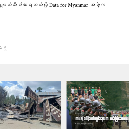
ု့ဖျက်ဆီးခံထားရတယ်လို့ Data for Myanmar အဖွဲ့က
းရှို့