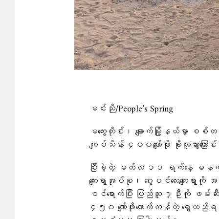
မင်းညို/People’s Spring
မကွေးတိုင်း၊ ချောက်မြို့နယ်မှာ စစ်တ
ကျပ်သိန်း ၄၀၀ကျော်ဖိုး ခိုးယူသွားကြော
ပြီးခဲ့တဲ့ မတ်လ ၁၁ ရက်နေ့ မနက်ပို
ကျေးရွာအုပ်စု၊ ဂွေးပင်လေးကျေးရွာ
ဝင်ရောက်ပြီး ပြည်သူ ၇ဦးကို ဖမ်းဆီး
၄၅၀ ကျော်ဖိုးလောက်တန်တဲ့ ရွှေထည်ရတ