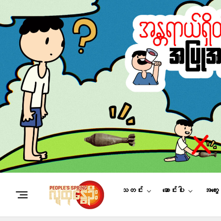
သတင်း
ဆောင်းပါး
အတွေ