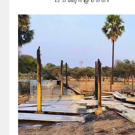
ဒေသခံတွေက ပြောပါတယ်။