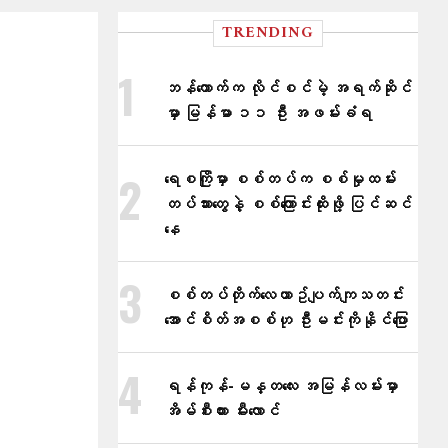
TRENDING
ဘန်ကောက်က လိုင်စင်မဲ့ အရက်ဆိုင်
မှာ မြန်မာ ၁၁ ဦး အဖမ်းခံရ
ရေစကြိုမှာ စစ်တပ်က စစ်မှုထမ်း
တပ်သားတွေနဲ့ စစ်ကြောင်းထိုးဖို့ ပြင်ဆင်
နေ
စစ်တပ်တိုက်​လေယာဥ်ပျက်ကျသတင်း
အောင်စိတ်အစစ်ဟု ဦးမင်းကိုနိုင်​ပြော
ရန်ကုန်-မန္တလေး အမြန်လမ်းမှာ
အိမ်စီးကား မီးလောင်