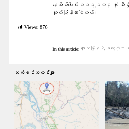
နေအိမ်ပေါင်း ၁၁၃,၁၀၄ လုံး မီးရှိ
ထုတ်ပြန်ထားပါတယ်။
Views:
876
,
,
ချောက်မြို့နယ်
မကွေးတိုင်း
မီ
In this article:
ဆက်စပ်သတင်းများ