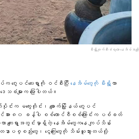
မီးရှို့ဖျက်ဆီးခံရသော နေအိမ်အချိ
ပ်က ဂွေးပင်လေးရွာကို ဝင်စီးပြီး
နေအိမ်တွေကို မီးရှို့
ကာ
င်း ဒေသခံများက ပြော​ပါတယ်။
င်းက မကွေးတိုင်း၊ ချောက်မြို့နယ် ဂွေးပင်
ကို အင်အား ၈၀ ခန့်ပါ စစ်ကောင်စီစစ်ကြောင်းက ပစ်ခတ်
ကာ ကျေးရွာအတွင်းမှာရှိတဲ့ နေအိမ်တွေကနေ ကျပ်သိန်း
နာပစ္စည်းတွေ၊ ငွေကြေးတွေကို သိမ်းယူသွားတယ်လို့