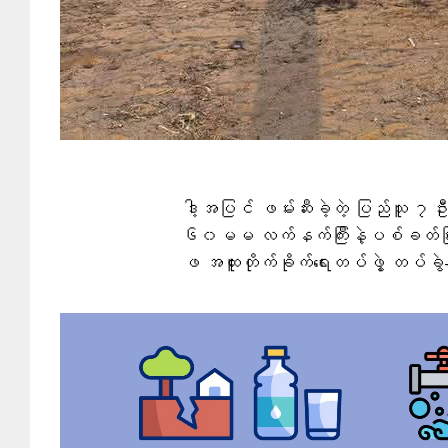
ဒါ့အပြင် ဖမ်းဆီးခဲ့တဲ့ ပြည်သူ ၇ဦးကို
၆၀မမ လက်နက်ကြီးနဲ့ပစ်ခတ်ပြီး ဒရ
ဖ အထူးတိုက်ခိုက်ရေးတပ်ဖွဲ့ တပ်ခ