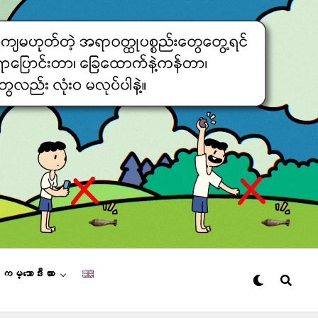
– ကမ္ဘောဒီးယား