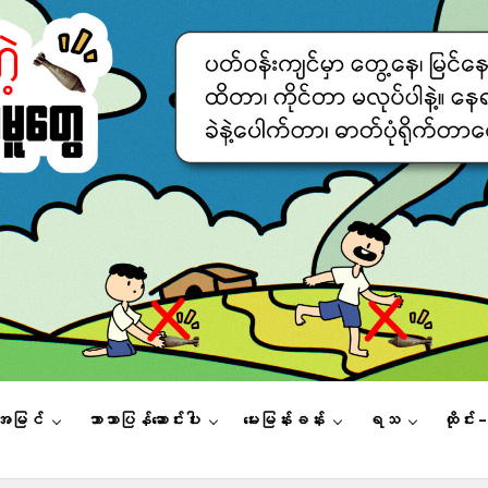
းအမြင်
ဘာသာပြန်ဆောင်းပါး
မေးမြန်းခန်း
ရသ
ထိုင်း 