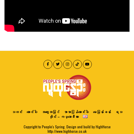
သတင်း
ဆောင်းပါး
အတွေးအမြင်
ဘာသာပြန်ဆောင်းပါး
မေးမြန်းခန်း
ရသ
ထိုင်း – ကမ္ဘောဒီးယား
Copyright to People's Spring. Design and build by HighHorse
http://www.highhorse.co.uk