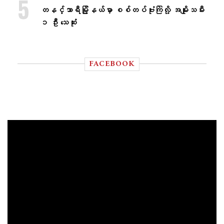
တနင်္သာရီမြို့နယ်မှာ စစ်တပ်ဗုံးကြဲလို့ အမျိုးသမီး
၁ ဦး သေဆုံး
FACEBOOK