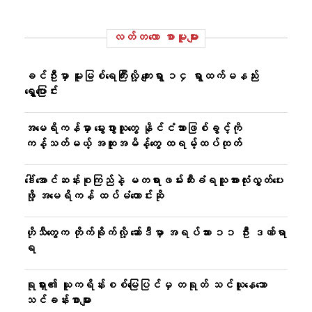
လတ်တ‌လော စာမူများ
ခင်ဦးမှာ မူးမြစ်ရေကြီးလို့ ကျေးရွာ ၁၄ ရွာထက်မနည်း
ရွှေ့ပြောင်း
အမေရိကန်မှာ မွေးဖွားသူတွေ နိုင်ငံသားဖြစ်ခွင့်ကို
ကန့်သတ်မယ့် အထူးအမိန့်တွေ ထရမ့်ထပ်ထုတ်
ဒေါ်အောင်ဆန်းစုကြည်နဲ့ မတရားဖမ်းဆီးခံရသူအားလုံးလွှတ်ပေး
ဖို့ အမေရိကန် ထပ်မံတောင်းဆို
ဟိုသီတွေက တိုက်ခိုက်လို့ ဆော်ဒီမှာ အရပ်သား ၁၁ ဦး ဒဏ်ရာ
ရ
ရုရှား၏ ယူကရိန်းစစ်မြေပြင်မှ တရုတ် သင်ယူနေသော
သင်ခန်းစာများ