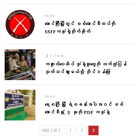
NEWS
တောင်ကြီးမြို့တွင် စစ်ကောင်စီတပ်ကို
SSFFကဗုံးခွဲတိုက်ခိုက်
နိုင်ငံတကာ
ကဘူးလ်လေဆိပ် ဗုံးခွဲသူတွေကို လက်တုံ့ပြန်
သုတ်သင်သွားမယ်လို့ ဘိုင်ဒန်ပြော
NEWS
ရေစကြို မြို့ ရဲစခန်းအပါအဝင် စစ်​
ကောင်စီရုံး ၃ ခုကို PDF ကဗုံးခွဲ
PAGE 3 OF 3
1
2
3