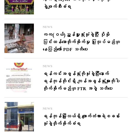
ခွဲဖျက်ဆီးခံရ
NEWS
ကက(ဝယ်)ညွှန်မှူးရုံးဗုံးခွဲပြီး ပိုမို
ပြင်းထန်​သောတိုက်ခိုက်မှု ပြုလုပ်မည်ဟု​​
နေပြည်​တော် PDF သတိပေး
NEWS
ရန်ကင်းအခွန်ရုံးကိုဗုံးခွဲပြီးနောက်
ရန်ကုန်တိုင်းရှိ ကျန်အခွန်ရုံးများကိုပါ
တိုက်ခိုက်မည်ဟု FTR အဖွဲ့ သတိပေး
NEWS
ရန်ကုန်မြို့လယ်ရှိ ကျောက်တံတားရဲစခန်း
ဗုံးခွဲတိုက်ခိုက်ခံရ