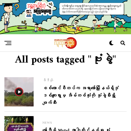
All posts tagged "ဗုံးခွဲ"
ဗီဒီယို
စစ်​ကောင်စီတပ်က အရာ​တော်မြို့နယ်ရှိဒုံ
ဒစ်​ကျေးရွာမှ အိမ်တစ်လုံးကို ဗုံးခွဲမီးရှို့
ဖျက်ဆီး
NEWS
မှော်ဘီရှိ Mytel တာဝါတိုင်နှစ်ခု ဗုံး