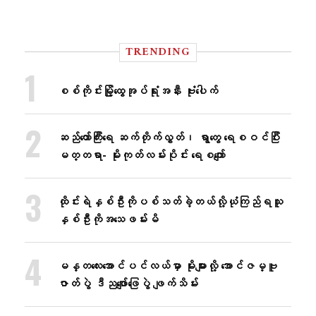
TRENDING
စစ်ကိုင်းမြို့ထွေအုပ်ရုံးအနီး ဗုံးပေါက်
ဆည်တော်ကြီးရေ ဆက်တိုက်လွှတ်၊ ရွာတွေ ရေစဝင်ပြီး
မတ္တရာ- မိုးကုတ်လမ်းပိုင်း ရေစကျော်
ထိုင်းရဲနှစ်ဦးကိုပစ်သတ်ခဲ့တယ်လို့ယုံကြည်ရသူ
နှစ်ဦးကိုအသေဖမ်းမိ
မန္တလေးအောင်ပင်လယ်မှာ မိုးများလို့ အောင်ဇမ္ဗူ
ဇာတ်ပွဲ ဒီညဖျော်ဖြေပွဲ ဖျက်သိမ်း