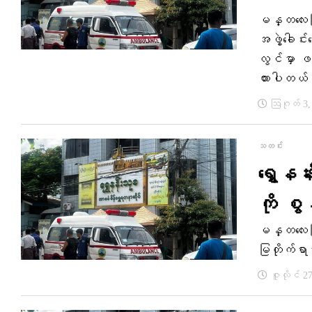
မန္တလေးမြို
အဖွဲ့ခေါင
လွင်မှာ ဖ
ထားပါတယ
ဩဂုတ် 3,
သတင်း
ရွှေနန်
ကို စွန
မန္တလေးမြိ
မြတိုက်ရာမ
ဇူလိုင် 2