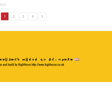
2025
1
2
3
4
5
ာသာပြန်ဆောင်းပါး
မေးမြန်းခန်း
ရသ
ထိုင်း – ကမ္ဘောဒီးယား
gn and build by HighHorse http://www.highhorse.co.uk