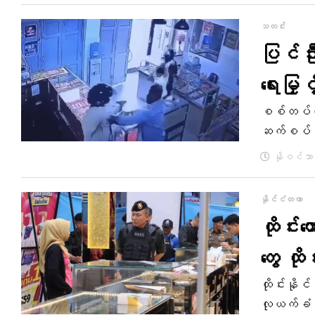
သတင်း
ပြင်ဦး
ရေးမြှင
စစ်တပ်လုံခ
ဆက်စပ်နိ
နိုဝင်ဘာ 
နိုင်ငံတကာ
ထိုင်းတ
တွေ ထို
ထိုင်းနို
လုယက်ခံခဲ့