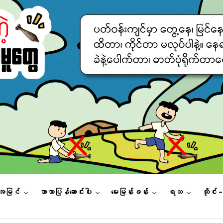
းအမြင်
ဘာသာပြန်ဆောင်းပါး
မေးမြန်းခန်း
ရသ
ထိုင်း 