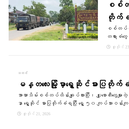
စစ်တပ်ထ
တိုက်
စစ်တပ်ထိန်
တရားခံတွေ 
ဇူလိုင် 2
သတင်း
မန္တလေးမြို့​မှာရွှေဆိုင်ဓားပြတိုက
အာဏာသိမ်းစစ်တပ်ထိန်းချုပ်ထားပြီး၊ ပျူ​စောထီး​တွေများ
နာ ရွှေဆိုင် ဓားပြတိုက်ခံရပြီး ရွှေ ၅၀ ကျပ်သားဝန်းကျင် ပါသွာ
ဇူလိုင် 21, 2026