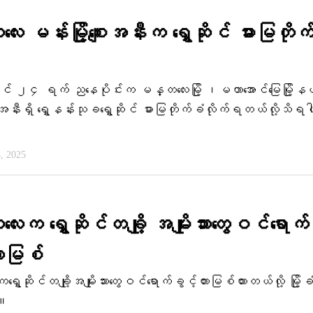
း မန်းမြို့စျေးအနီးက ရွှေဆိုင် ဓားမြတိုက
ိုင် ၂၄ ရက် ညနေပိုင်းက မန္တလေးမြို့ ၊မဟာအောင်မြေမြို့
ျေးအနီးရှိ ရွှေနန်းသုခရွှေဆိုင် ဓားမြတိုက်ခံလိုက်ရတယ်လို့သိရပ
4, 2025
းက ရွှေဆိုင်တချို့ အမျိုးသားတွေဝင်ရောက်
ားမြစ်
ှေဆိုင်တချို့အမျိုးသားတွေဝင်ရောက်ခွင့်တားမြစ်ထားတယ်လို့ မြို့
်။