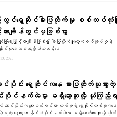
လွင်​ရွှေဆိုင်ဓါးပြတိုက်မှု စစ်တပ်လုံခြု
့်ထားချိန်တွင်မှဖြစ်ပွား
ြုံ​ရေးမြှင့်ထားချိန်ဖြစ်၍ ဓါးပြတိုက်သူ​တွေကစစ်အုပ်စုနဲ့
ုင်ဟု​ဒေသခံအချို့သံသယရှိ​နေ
13, 2025
ောင်ပိုင်း ရွှေဆိုင်ကနေ ဓားပြတိုက်ယူသွားတဲ့ ရ
င်းပိုင်နက်ထဲမှာ မရှိတော့ဘူးလို့ ယုံကြည်
င်ငံ တောင်ပိုင်းက စျေးဝယ်စင်တာ တစ်ခုရဲ့ ရွှေဆိုင်တစ်ခုကနေ
ရတဲ့ ရွှေတွေဟာ နိုင်ငံပိုင်နက်ထဲမှာ မရှိလောက်တော့ဘူးလို့ ထိုင်း