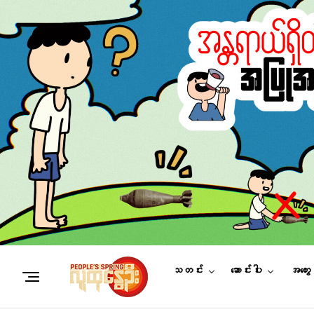
သတင်း
ဆောင်းပါး
အတွေ