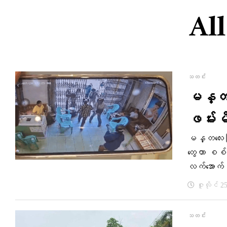
All
သတင်း
မန္တလေ
ဖမ်းမိ
မန္တလေးမြိ
တွေဟာ စစ်
လက်အောက်ခ
ဇူလိုင် 2
သတင်း