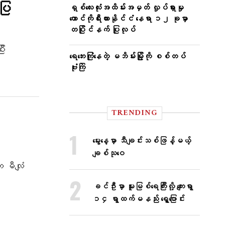
းပြ
ရှစ်လေးလုံးအထိမ်းအမှတ် လှုပ်ရှားမှု
တောင်ကိုရီးယားနိုင်ငံ နေရာ ၁၂ ခုမှာ
တပြိုင်နက် ပြုလုပ်
ီး
ရေဘေးကြုံနေတဲ့ မဘိမ်းမြို့ကို စစ်တပ်
ဗုံးကြဲ
TRENDING
မွေးနေ့မှာ သီချင်းသစ်ဖြန့်မယ့်
ချစ်သုဝေ
က မီလျံ
ခင်ဦးမှာ မူးမြစ်ရေကြီးလို့ ကျေးရွာ
၁၄ ရွာထက်မနည်း ရွှေ့ပြောင်း