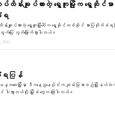
ိန်းချုပ်ထားတဲ့ ရွှေကူမြို့က ရွှေဆိုင်ဓာ
ခံရ
းချုပ်ထားတဲ့ ရွှေကူမြို့ပေါ်က ရွှေဆိုင်တစ်ဆိုင် ဓားပြတိုက်ခံရပြ
ထွက်ပြေး လွတ်မြောက်သွားပါတယ်။
3, 2026
်ခံရပြန်
တဲ့မန္တလေးမြို့မှာ ဒီက​နေ့ည​နေပိုင်းက ချမ်းမြသာစည်မြို့နယ်ထဲ
းတယ်လို့ ‌‌‌‌‌‌‌‌‌‌‌‌‌မြို့ခံ တွေက ပြောပါတယ်။