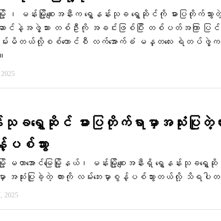
့ ၊ မန်းမြို့စျေးအနီးက ရွှေနန်းသုခ ရွှေဆိုင်ကို ဓားပြတိုက်သွားတဲ
်းဆောင်နဲ့အဖွဲ့သား တစ်ဦးကို အခင်းဖြစ်ပြီး တစ်ပတ်အကြာ ပြင
မ်းမိတယ်လို့စစ်ကောင်စီ လက်အောက်ခံ မန္တလေး ရဲတပ်ဖွဲ့က 
်။
 2025
းသုခရွှေဆိုင် ဓားပြတိုက်ရာမှာအသုံးပြုတဲ့က
့်ပစ်သွား
ု့ မဟာအောင်မြေမြို့နယ်၊ မန်းမြို့စျေးအနီးရှိ ရွှေနန်းသုခရွှေဆို
ှာ အသုံးပြုခဲ့တဲ့ ကားကို လမ်းဘေးမှာစွန့်ပစ်သွားတယ်လို့ သိရပ
7, 2025