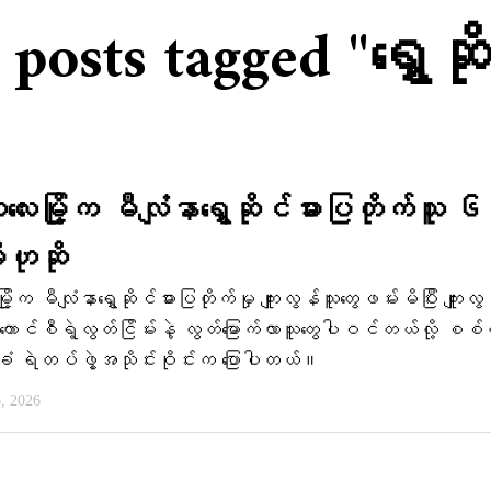
 posts tagged "ရွှေဆိ
းမြို့က မီလျံနာရွှေဆိုင်ဓားပြတိုက်သူ ၆
ဟုဆို
ု့က မီလျံနာရွှေဆိုင်ဓားပြတိုက်မှု ကျူးလွန်သူတွေဖမ်းမိပြီး ကျူးလ
ကောင်စီရဲ့လွတ်ငြိမ်းနဲ့ လွတ်မြောက်လာသူတွေပါဝင်တယ်လို့ စစ
ံ ရဲတပ်ဖွဲ့အသိုင်းဝိုင်းက ပြောပါတယ်။
5, 2026