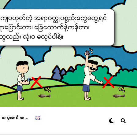
– ကမ္ဘောဒီးယား