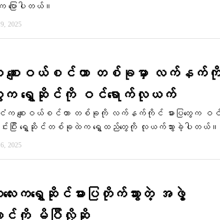
 ပြောပါတယ်။
 9, 2025
းက စျေးဝယ်စင်တာ တစ်ခုမှာ လက်နက်ကိ
ွေက ရွှေဆိုင်ကို ဝင်ရောက်လုယက်
င်ငံက စျေးဝယ်စင်တာ တစ်ခုကို လက်နက်ကိုင် ဓားပြတွေက ဝင
င်းပြီး ရွှေဆိုင်တစ်ခုထဲက ရွှေထည်တွေကို လုယက်သွားခဲ့ပါတယ်။
 6, 2025
းကရွှေဆိုင်ဓားပြတိုက်သွားတဲ့ အဖွဲ့
ာင်ကို မိပြီလို့ဆို