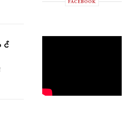
FACEBOOK
ုင်
်