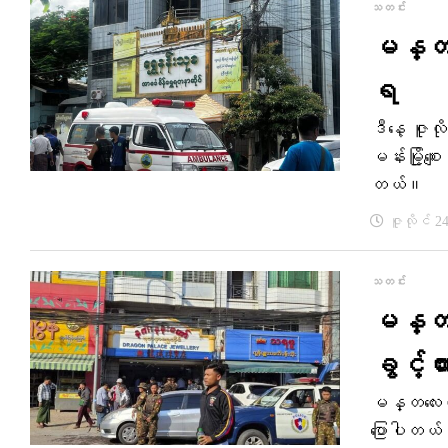
သတင်း
မန္တလေ
ရ
ဒီနေ့ ဇူလ
မန်းမြို့စ
တယ်။
ဇူလိုင် 2
သတင်း
မန္တလေ
ခွင့်တ
မန္တလေးကရွ
ပြောပါတယ