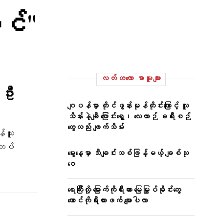
ုင်"
လတ်တ‌လော စာမူများ
 ဦး
ဂျပန်မှာ တိုင်ဖွန်းမုန်တိုင်းကြောင့် လူ
သိန်းနဲ့ချီ ပြောင်းရွှေ့၊ လေယာဉ် ခရီးစဉ်
တွေလည်း ဖျက်သိမ်း
ွန်သူ
်တပ်
မွေးနေ့မှာ သီချင်းသစ်ဖြန့်မယ့် ချစ်သု
ဝေ
ရေကြီးလို့ မြောက်ကိုရီးယား မြေမြှုပ်မိုင်းတွေ
တောင်ကိုရီးယားဖက် မျောပါလာ