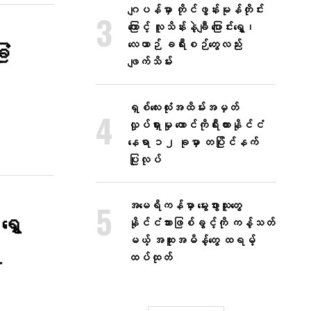
ဂျပန်မှာ တိုင်ဖွန်းမုန်တိုင်း
ကြောင့် လူသိန်းနဲ့ချီ ပြောင်းရွှေ့၊
လေယာဉ် ခရီးစဉ်တွေလည်း
ံ​
ဖျက်သိမ်း
ရှစ်လေးလုံးအထိမ်းအမှတ်
လှုပ်ရှားမှု တောင်ကိုရီးယားနိုင်ငံ
နေရာ ၁၂ ခုမှာ တပြိုင်နက်
ပြုလုပ်
အမေရိကန်မှာ မွေးဖွားသူတွေ
ွှေ
နိုင်ငံသားဖြစ်ခွင့်ကို ကန့်သတ်
မယ့် အထူးအမိန့်တွေ ထရမ့်
ရ
ထပ်ထုတ်