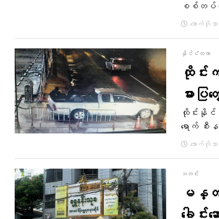
စစ်တပ်က
အောက်တိုဘာ
နိုင်ငံတကာ
ထိုင်
ဓားပြတ
ထိုင်းနို
ရောက် စီးန
အောက်တိုဘာ
သတင်း
မန္တလေ
ခေါင်းဆေ