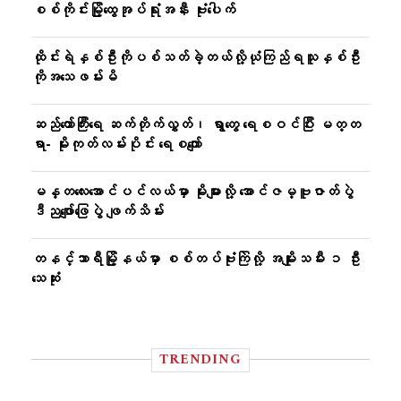
စစ်ကိုင်းမြို့ထွေအုပ်ရုံးအနီး ဗုံးပေါက်
ထိုင်းရဲနှစ်ဦးကိုပစ်သတ်ခဲ့တယ်လို့ယုံကြည်ရသူနှစ်ဦး
ကိုအသေဖမ်းမိ
ဆည်တော်ကြီးရေ ဆက်တိုက်လွှတ်၊ ရွာတွေ ရေစဝင်ပြီး မတ္တ
ရာ- မိုးကုတ်လမ်းပိုင်း ရေစကျော်
မန္တလေးအောင်ပင်လယ်မှာ မိုးများလို့ အောင်ဇမ္ဗူဇာတ်ပွဲ
ဒီညဖျော်ဖြေပွဲ ဖျက်သိမ်း
တနင်္သာရီမြို့နယ်မှာ စစ်တပ်ဗုံးကြဲလို့ အမျိုးသမီး ၁ ဦး
သေဆုံး
TRENDING