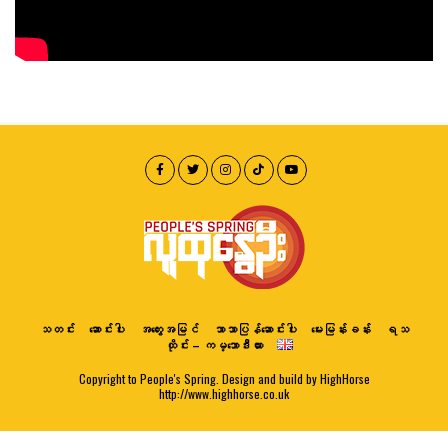
သတင်း
ဆောင်းပါး
အတွေးအမြင်
ဘာသာပြန်ဆောင်းပါး
မေးမြန်းခန်း
ရသ
ထိုင်း – ကမ္ဘောဒီးယား
Copyright to People's Spring. Design and build by HighHorse
http://www.highhorse.co.uk