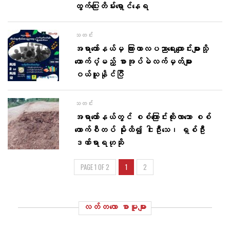
ထွက်ပြေးတိမ်းရှောင်နေရ
သတင်း
အရာတော်နယ်မှ ကြားကာလပညာရေးကျောင်းများသို့
ထောက်ပံ့မည့် စာအုပ်မဲလက်မှတ်များ
ဝယ်ယူနိုင်ပြီ
သတင်း
အရာတော်နယ်တွင် စစ်ကြောင်းထိုးလာသော စစ်
ကောက်စီတပ် မိုးထိ၍ ငါးဦးသေ၊ ရှစ်ဦး
ဒဏ်ရာရဟုဆို
PAGE 1 OF 2
1
2
လတ်တ‌လော စာမူများ