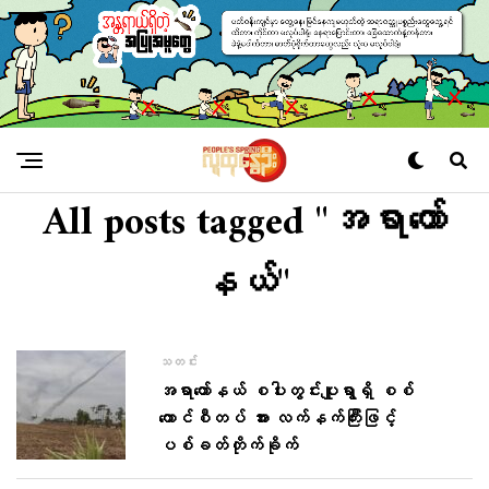
All posts tagged "အရာတော်
နယ်"
သတင်း
အရာတော်နယ် စပါးတွင်းပျူရွာရှိ စစ်
ကောင်စီတပ် အား လက်နက်ကြီးဖြင့်
ပစ်ခတ်တိုက်ခိုက်