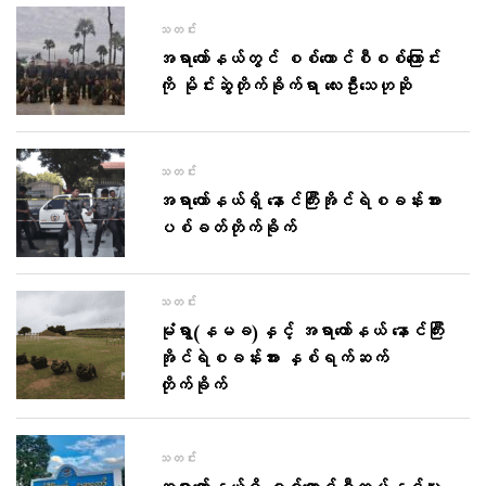
သတင်း
အရာတော်နယ်တွင် စစ်ကောင်စီစစ်ကြောင်း
ကို မိုင်းဆွဲတိုက်ခိုက်ရာ လေးဦးသေဟုဆို
သတင်း
အရာတော်နယ်ရှိ နောင်ကြီးအိုင်ရဲစခန်းအား
ပစ်ခတ်တိုက်ခိုက်
သတင်း
မုံရွာ(နမခ)နှင့် အရာတော်နယ် နောင်ကြီး
အိုင်ရဲစခန်းအား နှစ်ရက်ဆက်
တိုက်ခိုက်
သတင်း