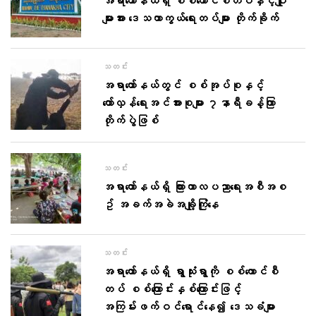
အရာတော်နယ်ရှိ စစ်ကောင်စီတပ်နှင့်ပျူ
များအား ဒေသကာကွယ်ရေးတပ်များ တိုက်ခိုက်
သတင်း
အရာတော်နယ်တွင် စစ်အုပ်စုနှင့်
တော်လှန်ရေးအင်အားစုများ ၇နာရီခန့်ကြာ
တိုက်ပွဲဖြစ်
သတင်း
အရာတော်နယ်ရှိ ကြားကာလပညာရေးအစီအစ
ဥ် အခက်အခဲအချို့ကြုံနေ
သတင်း
အရာတော်နယ်ရှိ ရွာသုံးရွာကို စစ်ကောင်စီ
တပ် စစ်ကြောင်းနှစ်ကြောင်းဖြင့်
အကြမ်းဖက်ဝင်ရောင်နေ၍ ဒေသခံများ