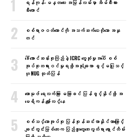
ရန်ကုန်-မန္တလေး အမြန်လမ်းမှာ အိမ်စီးကား
မီးလောင်
စစ်ရာဇဝတ်ကောင်ကို အသက်ဆက်ပေးလိုသော အနု
တင်
ဒေါ်အောင်ဆန်းစုကြည်နဲ့ ICRC တွေ့ဆုံမှုအပေါ် စစ်
အုပ်စုတရားဝင်မှုရဖို့အသုံးချတာ ခွင့်မပြုသင့်
ဟု NUG ထုတ်ပြန်
ဟောမုဇ် ရေလက်ကြား မကြာခင် ပြန်ဖွင့်နိုင်ဖို့ အ
မေရိကန် မျှော်လင့်နေ
စစ်သင်္ဘောအုပ်စု ပြန်စုန်ဆင်းလာနိုင်တာကြောင့်
ချင်းတွင်းမြစ်ဘေးက ပြည်သူတွေဘေးလွတ်ရာ ရှောင်တိမ်း
ကြဖို့ သတိပေး