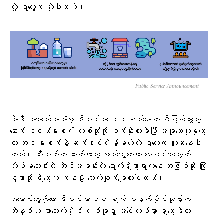
လို့ ရဲတွေက ဆိုပါတယ်။
Public Service Announcement
အဲဒီ အဆောက်အအုံမှာ ဒီဇင်ဘာ ၁၃ ရက်နေ့က မီးပြတ်သွားတဲ့
နောက် ဒီဇယ်မီးစက် တစ်လုံးကို စက်နှိုးထားခဲ့ပြီး အခုသေဆုံးမှုတွေ
ဟာ အဲဒီ မီးစက်နဲ့ ဆက်စပ်လိမ့်မယ်လို့ ရဲတွေက ယူဆနေပါ
တယ်။ မီးစက်က ထွက်လာတဲ့ ဓာတ်ငွေ့တွေဟာ လေဝင်လေထွက်
သိပ်မကောင်းတဲ့ အဲဒီအခန်းထဲ ရောက်ရှိသွားရာကနေ အဖြစ်ဆိုး ကြုံ
ခဲ့တာလို့ ရဲတွေက ကနဦး ကောက်ချက်ချထားပါတယ်။
အလောင်းတွေကိုတော့ ဒီဇင်ဘာ ၁၄ ရက် မနက်ပိုင်းတုန်းက
အိန္ဒိယ စားသောက်ဆိုင် တစ်ခုရဲ့ အပေါ်ထပ်မှာ ရှာတွေ့ခဲ့တာ