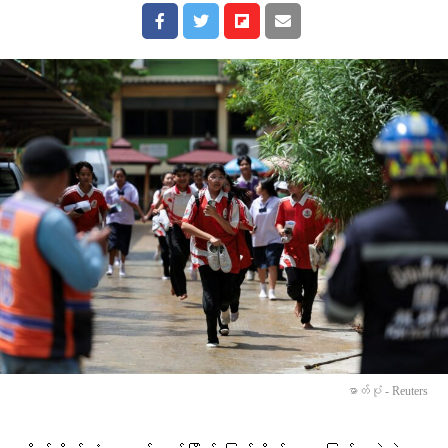
ဓာတ်ပုံ - Reuters