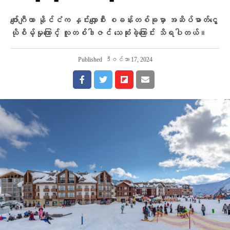
ဂျော်ဂျီယာ နိုင်ငံက နှင်းလျှောစီး စခန်းတစ်ခုမှာ အဆိပ်ဓာတ်ငွေ့
ယိုစိမ့်မှုကြောင့် လူတစ်ဒါဇင် သေဆုံးခဲ့ကြောင်း သိရပါတယ်။
Published
ဒီဇင်ဘာ 17, 2024