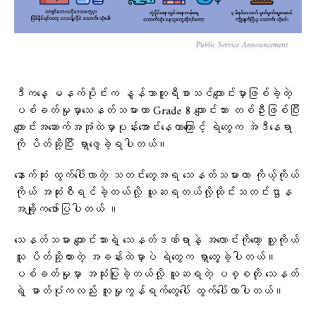
Public Service Announcement
ဒီက​​နေ့ မနက်ပိုင်းက နွန်သာဘူရီစာသင်ကျောင်းမှာဖြစ်ခဲ့တဲ့
ပစ်ခတ်မှုမှာသေနတ်သမားဟာ Grade 8 ကျောင်းသား တစ်ဦးဖြစ်ပြီး
ကျောင်းအဆောက်အအုံထဲမှာပုန်းအောင်းနေတာကြောင့် ရဲတွေက အဲဒီနေရာ
ကို ပိတ်ဆို့ပြီး ရှာဖွေခဲ့ရပါတယ်။
နောက်ဆုံး ထွက်ပေါ်လာတဲ့ သတင်းတွေအရ သေနတ်သမားဟာ ကိုယ့်ကိုယ်
ကိုယ် အဆုံးစီရင်ခဲ့တယ်လို့ ယူဆရတယ်လို့​ထိုင်းသတင်းဌာန
အချို့က​ဖော်ပြပါတယ် ။
သေနတ်သမား ကျောင်းသားရဲ့ သေနတ်ဒဏ်ရာနဲ့ အလောင်းကိုတော့ သူ့ကိုယ်
သူ ပိတ်ဆို့ထားတဲ့ အခန်းထဲမှာပဲ ရဲတွေက ရှာတွေ့ခဲ့ပါတယ်။
ပစ်ခတ်မှုမှာ အသုံးပြုခဲ့တယ်လို့ ယူဆရတဲ့ ပစ္စတို သေနတ်
ရဲ့ ဓာတ်ပုံကလည်း လူမှုကွန်ရက်တွေပေါ် ထွက်ပေါ်လာပါတယ်။