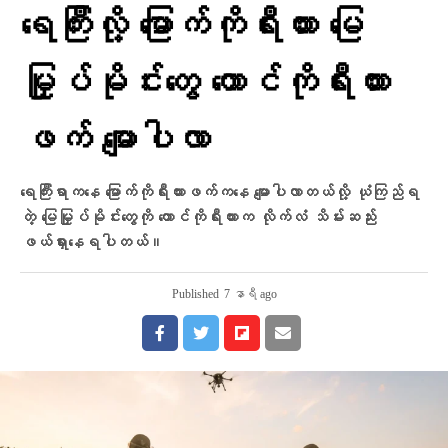
ရေကြီးလို့ မြောက်ကိုရီးယား မြေ
မြှုပ်မိုင်းတွေ တောင်ကိုရီးယား
ဖက် မျောပါလာ
ရေကြီးရာကနေ မြောက်ကိုရီးယားဖက်ကနေ မျောပါလာတယ်လို့ ယုံကြည်ရ
တဲ့ မြေမြှုပ်မိုင်းတွေကို တောင်ကိုရီးယားက လိုက်လံ သိမ်းဆည်း
ဖယ်ရှားနေရပါတယ်။
Published
7 နာရီ ago