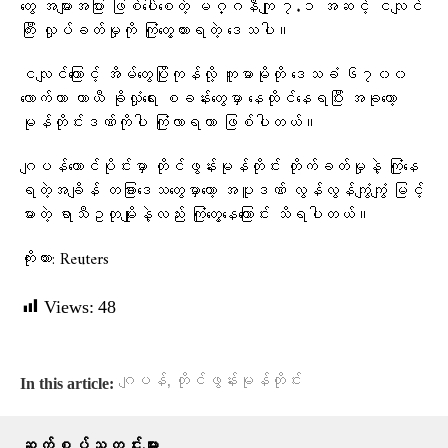
တွေ အများအပြား ဖြစ်ပေါ်စေတဲ့ မဂ္ဂနီကျု ၇.၁ အဆင့် ငလျင်
ကြီး လှုပ်ခတ်မှုကို ကြုံတွေ့ထားရတဲ့ ဒေသပါ။
ငလျင်ကြောင့် အိမ်တွေပြိုကုန်လို့ ကူမာမိုတို ဒေသခံ ၆၇၀၀
လောက်ဟာ ယာယီ ခိုလှုံရေး စခန်းတွေမှာ နေထိုင်နေရပြီး အခုတော့
မုန်တိုင်းဒဏ်ကိုပါ ကြုံလာရတာ ဖြစ်ပါတယ်။
ဂျပန်တောင်ပိုင်းမှာ တိုင်ဖွန်းမုန်တိုင်း တိုက်ခတ်မှုနဲ့ ကြုံနေ
ရတဲ့အချိန် တခြားဒေသတွေမှာတော့ အပူဒဏ် လွန်လွန်ကျွံကျွံ မြင့်
မားတဲ့ ရာသီဥတုမျိုးနဲ့လည်း ကြုံတွေ့နေကြောင်း သိရပါတယ်။
ကိုးကား: Reuters
Views:
48
,
ဂျပန်
တိုင်ဖွန်းမုန်တိုင်း
In this article:
ဆက်စပ်သတင်းများ