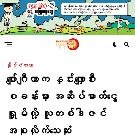
နိုင်ငံတကာ
ဂျော်ဂျီယာက နှင်းလျှောစီး
စခန်းမှာ အဆိပ်ဓာတ်ငွေ့
ရှူမိလို့ လူတစ်ဒါဇင်
အစုလိုက်သေဆုံး