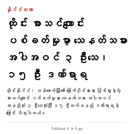
နိုင်ငံတကာ
ထိုင်း စာသင်ကျောင်း
ပစ်ခတ်မှုမှာ သေနတ်သမား
အပါအဝင် ၃ ဦးသေ၊
၁၅ ဦး ဒဏ်ရာရ
ထိုင်းနိုင်ငံ၊ ဘန်ကောက်မြို့တော် မြောက်ပိုင်းနားမှာ ဖြစ်ပွားခဲ့တဲ့
စာသင်ကျောင်း ပစ်ခတ်မှုမှာ သေနတ်သမား အပါအဝင်
အနည်းဆုံး ၃ ဦးသေဆုံးပြီး ၁၅ ဦးထက်မနည်း ဒဏ်ရာရခဲ့
ကြောင်း သိရပါတယ်။
Published
8 နာရီ ago