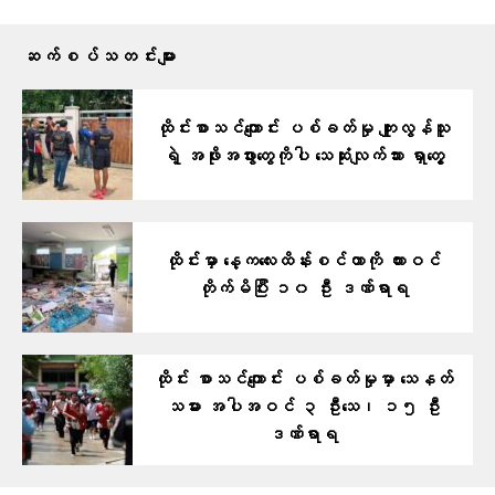
ဆက်စပ်သတင်းများ
ထိုင်းစာသင်ကျောင်း ပစ်ခတ်မှု ကျူးလွန်သူ
ရဲ့ အဖိုးအဖွားတွေကိုပါ သေဆုံးလျက်သား ရှာတွေ့
ထိုင်းမှာ နေ့ကလေးထိန်းစင်တာကို ကားဝင်
တိုက်မိပြီး ၁၀ ဦး ဒဏ်ရာရ
ထိုင်း စာသင်ကျောင်း ပစ်ခတ်မှုမှာ သေနတ်
သမား အပါအဝင် ၃ ဦးသေ၊ ၁၅ ဦး
ဒဏ်ရာရ