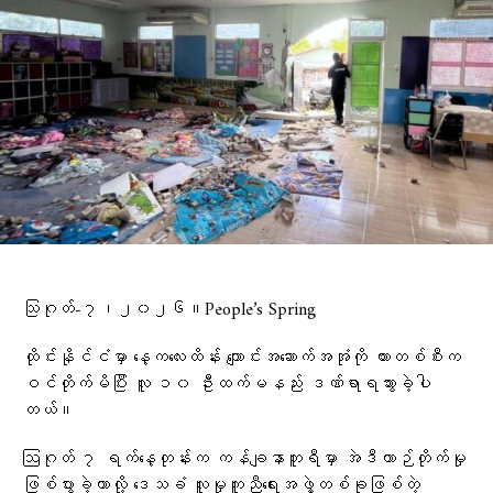
သြဂုတ်-၇၊၂၀၂၆။People’s Spring
ထိုင်းနိုင်ငံမှာ နေ့ကလေးထိန်း ကျောင်းအဆောက်အအုံကို ကားတစ်စီးက
ဝင်တိုက်မိပြီး လူ ၁၀ ဦးထက်မနည်း ဒဏ်ရာရသွားခဲ့ပါ
တယ်။
ဩဂုတ် ၇ ရက်နေ့တုန်းက ကန်ချနာဘူရီမှာ အဲဒီယာဉ်တိုက်မှု
ဖြစ်ပွားခဲ့တာလို့ ဒေသခံ လူမှုကူညီရေးအဖွဲ့တစ်ခုဖြစ်တဲ့