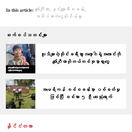
,
,
ဂျော်ဂျီယာ
နှင်းလျှောစီးစခန်း
In this article:
အဆိပ်ဓာတ်ငွေ့ယိုစိမ့်မှု
ဆက်စပ်သတင်းများ
လူသိများတဲ့ထိုင်းခရီးသွားဘလော့ဂါရဲ့အလောင်းကို
ဂျော်ဂျီယာဟိုတယ်တစ်ခုမှာရှာတွေ့
အမေရိကန် စစ်စခန်းမှာ ပစ်ခတ်မှု
ဖြစ်ပြီး စစ်သား ၅ ဦး ဆေးရုံရောက်
နိုင်ငံတကာ