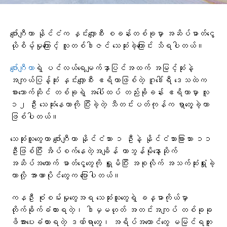
ဂျော်ဂျီယာ နိုင်ငံက နှင်းလျှောစီး စခန်းတစ်ခုမှာ အဆိပ်ဓာတ်ငွေ့
ယိုစိမ့်မှုကြောင့် လူတစ်ဒါဇင် သေဆုံးခဲ့ကြောင်း သိရပါတယ်။
ဂျော်ဂျီယာ
ရဲ့ ပင်လယ်ရေမျက်နှာပြင်အထက် အမြင့်ဆုံးနဲ့
အကျယ်ပြန့်ဆုံး နှင်းလျှောစီး ဧရိယာဖြစ်တဲ့ ဂူဒေါ်ရီ ဒေသထဲက
စားသောက်ဆိုင် တစ်ခုရဲ့ အပေါ်ထပ် တည်းခိုခန်း ဧရိယာမှာ လူ
၁၂ ဦး သေဆုံးနေတာကို ပြီးခဲ့တဲ့ သီတင်းပတ်ကုန်က ရှာတွေ့ခဲ့တာ
ဖြစ်ပါတယ်။
သေဆုံးသူတွေဟာ ဂျော်ဂျီယာ နိုင်ငံသား ၁ ဦးနဲ့ နိုင်ငံသားခြားသား ၁၁
ဦးဖြစ်ပြီး အိပ်စက်နေတဲ့အချိန် ကာဘွန်မိုနော့ဆိုက်
အဆိပ်အတောက် ဓာတ်ငွေ့တွေကို ရှူမိပြီး အစုလိုက် အသက်ဆုံးရှုံးခဲ့
တာလို့ အာဏာပိုင်တွေက ပြောပါတယ်။
ကနဦး စုံစမ်းမှုတွေအရ သေဆုံးသူတွေရဲ့ ခန္ဓာကိုယ်မှာ
တိုက်ခိုက်ခံထားရတဲ့၊ ဒါမှမဟုတ် အတင်းအကျပ် တစ်ခုခု
ဖိအားပေးခံထားရတဲ့ ဒဏ်ရာတွေ၊ အရိပ်အယောင်တွေ မမြင်ရဘူး