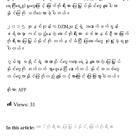
ရေကြီးရေလျှံမှုတွေကြောင့် မြောက်ကိုရီးယား မြေမြှုပ်မိုင်းတွေ မျောပါလာ
နိုင်ခြေကို သတိပေးထားခဲ့ပါတယ်။
၂၀၁၅ ခုနှစ်တုန်းက DZMမျဉ်းရဲ့ အနောက်ဖက်စွန်း
ဧရိယာမှာ ကင်းလှည့်နေတဲ့ တောင်ကိုရီးယား စစ်သားနှစ်ဦးဟာ မြောက်
ကိုရီးယား မြေမြှုပ်မိုင်းကို တက်နင်းမိပြီး ခြေထောက်တွေ ဆုံးရှုံးခဲ့ရဖူး
ပါတယ်။
ဂွမ်ဟွာ ခရိုင်ရဲ့ အာဏာပိုင်တွေကတော့ ရေနဲ့ မျောလာတဲ့ မြေမြှုပ်
မိုင်းတွေကို ဆက်လက် ရှာဖွေနေပြီး နောက်ထပ် မိုင်းအသစ်တွေ
ထပ်တွေ့လာနိုင်ခြေကိုလည်း မျှော်လင့်ထားကြောင်း ပြောကြားသွားပါတယ်။
ကိုးကား: AFP
Views:
31
,
,
တောင်ကိုရီးယား
မြေမြှုပ်မိုင်း
မြောက်ကိုရီးယား
In this article: