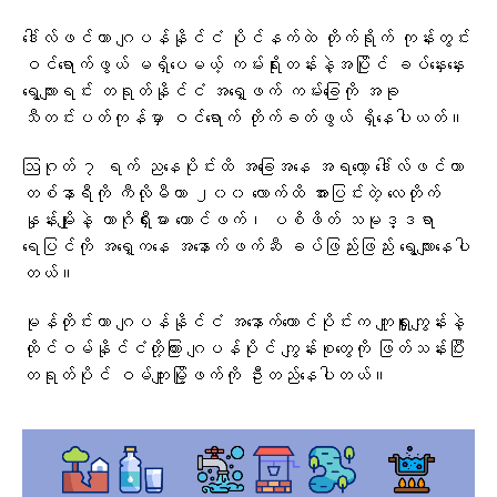
ဒေါ်လ်ဖင်ဟာ ဂျပန်နိုင်ငံ ပိုင်နက်ထဲ တိုက်ရိုက် ကုန်းတွင်း
ဝင်ရောက်ဖွယ် မရှိပေမယ့် ကမ်းရိုးတန်းနဲ့အပြိုင် ခပ်နှေးနှေး
ရွေ့လျားရင်း တရုတ်နိုင်ငံ အရှေ့ဖက် ကမ်းခြေကို အခု
သီတင်းပတ်ကုန်မှာ ဝင်ရောက် တိုက်ခတ်ဖွယ် ရှိနေပါယတ်။
ဩဂုတ် ၇ ရက် ညနေပိုင်းထိ အခြေအနေ အရတော့ ဒေါ်လ်ဖင်ဟာ
တစ်နာရီကို ကီလိုမီတာ ၂၀၀ လောက်ထိ အားပြင်းတဲ့ လေတိုက်
နှုန်းမျိုးနဲ့ ကာဂိုရှီးမား တောင်ဖက်၊ ပစိဖိတ် သမုဒ္ဒရာ
ရေပြင်ကို အရှေ့ကနေ အနောက်ဖက်ဆီ ခပ်ဖြည်းဖြည်း ရွေ့လျားနေပါ
တယ်။
မုန်တိုင်းဟာ ဂျပန်နိုင်ငံ အနောက်တောင်ပိုင်းက ကျူရှူးကျွန်းနဲ့
ထိုင်ဝမ်နိုင်ငံတို့ကြား ဂျပန်ပိုင် ကျွန်းစုတွေကို ဖြတ်သန်းပြီး
တရုတ်ပိုင် ဝမ်ကျူးမြို့ဖက်ကို ဦးတည်နေပါတယ်။