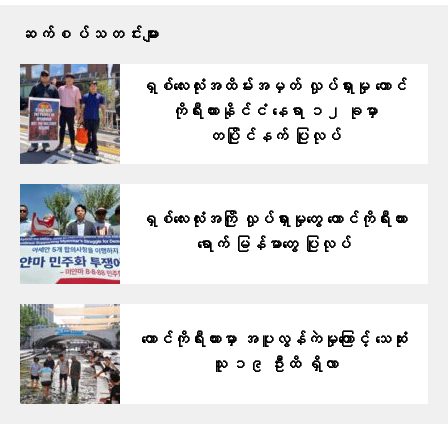
ဆက်စပ်သတင်းများ
ရှစ်လေးလုံးအထိမ်းအမှတ် လှုပ်ရှားမှု တောင်
ကိုရီးယားနိုင်ငံ နေရာ ၁၂ ခုမှာ
တပြိုင်နက် ပြုလုပ်
ရှစ်လေးလုံးအကြို လှုပ်ရှားမှုတွေ တောင်ကိုရီးယား
ရောက် မြန်မာတွေ ပြုလုပ်
တောင်ကိုရီးယားမှာ အပူလွန်ကဲမှုကြောင့် သေဆုံး
သူ ၁၉ ဦးထိ ရှိလာ