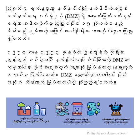
ဩဂုတ် ၇ ရက်နေ့မှာတော့ နှစ်နိုင်ငံကြား နယ်နိမိတ်အဖြစ်
သတ်မှတ်ထားရာ စစ်မဲ့ဇုန် (DMZ)ရဲ့ အနောက်မြောက်ဖက်စွန်း
ဧရိယာ အနီးတဝိုက်မှာ မြေမြှုပ်မိုင်း ၁၅ လုံးထက်မနည်း
သိမ်းဆည်း ရမိထားတဲ့အကြောင်း တောင်ကိုရီးယား အာဏာပိုင်တွေက ကြေညာ
ခဲ့ပါတယ်။
၁၉၅၀ ကနေ ၁၉၅၃ ခုနှစ်ထိ ဖြစ်ပွားခဲ့တဲ့ ကိုရီးယား
ကျွန်းဆွယ် စစ်ပွဲအပြီး နှစ်နိုင်ငံကို ပိုင်းခြားထားတဲ့ DMZဟာ
ကမ္ဘာပေါ်မှာ မိုင်းအရေအတွက် အများဆုံး မြှုပ်နှံထားတဲ့ နေရာတွေထဲ
က တစ်ခု ဖြစ်ပါတယ်။ DMZ တလျှောက်မှာ စုစုပေါင်း မိုင်း
အလုံး ၈ သိန်းလောက် မြှုပ်ထားတယ်လို့ ယုံကြည်ရပါတယ်။
Public Service Announcement