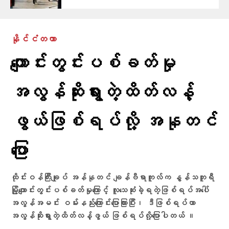
နိုင်ငံတကာ
ကျောင်းတွင်းပစ်ခတ်မှု
အလွန်ဆိုးရွားတဲ့ထိတ်လန့်
ဖွယ်ဖြစ်ရပ်လို့ အနုတင်​
ပြော
ထိုင်းဝန်ကြီးချုပ် အန်နုတင် ချန်ဗီရာကူလ်က နွန်သဘူရီ
မြို့ကျောင်းတွင်းပစ်ခတ်မှုကြောင့် လူသေဆုံးခဲ့ရတဲ့ဖြစ်ရပ်အပေါ်
အလွန်အမင်း ဝမ်းနည်းကြောင်းပြောကြားပြီး၊ ဒီဖြစ်ရပ်ဟာ
အလွန်ဆိုးရွားတဲ့ထိတ်လန့်ဖွယ် ဖြစ်ရပ်လို့​ပြောပါတယ် ။