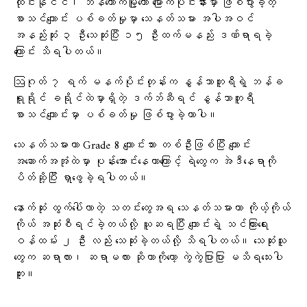
ထိုင်းနိုင်ငံ၊ ဘန်ကောက်မြို့တော် မြောက်ပိုင်းနားမှာ ဖြစ်ပွားခဲ့တဲ့
စာသင်ကျောင်း ပစ်ခတ်မှုမှာ သေနတ်သမား အပါအဝင်
အနည်းဆုံး ၃ ဦးသေဆုံးပြီး ၁၅ ဦးထက်မနည်း ဒဏ်ရာရခဲ့
ကြောင်း သိရပါတယ်။
ဩဂုတ် ၇ ရက် မနက်ပိုင်းတုန်းက နွန်သာဘူရီရဲ့ ဘန်ခ
ရူရိုင် ခရိုင်ထဲမှာရှိတဲ့ ဒက်ဘ်ဆီရင် နွန်သာဘူရီ
စာသင်ကျောင်းမှာ ပစ်ခတ်မှု ဖြစ်ပွားခဲ့တာပါ။
သေနတ်သမားဟာ Grade 8 ကျောင်းသား တစ်ဦးဖြစ်ပြီး ကျောင်း
အဆောက်အအုံထဲမှာ ပုန်းအောင်းနေတာကြောင့် ရဲတွေက အဲဒီနေရာကို
ပိတ်ဆို့ပြီး ရှာဖွေခဲ့ရပါတယ်။
နောက်ဆုံး ထွက်ပေါ်လာတဲ့ သတင်းတွေအရ သေနတ်သမားဟာ ကိုယ့်ကိုယ်
ကိုယ် အဆုံးစီရင်ခဲ့တယ်လို့ ယူဆရပြီး ကျောင်းရဲ့ သင်ကြားရေး
ဝန်ထမ်း ၂ ဦး လည်း သေဆုံးခဲ့တယ်လို့ သိရပါတယ်။ သေဆုံးသူ
တွေက ဆရာလား၊ ဆရာမလား ဆိုတာကိုတော့ ကွဲကွဲပြားပြား မသိရသေးပါ
ဘူး။