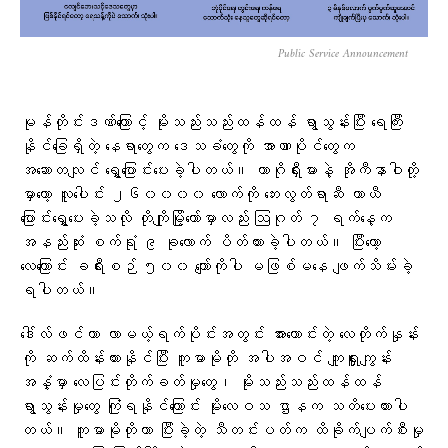
Public Service Announcement
မုန်တိုင်းဒဏ်ကြောင့် မိုးသည်းသည်းထန်ထန် ရွာသွန်းပြီး ရေကြီး
နိုင်ခြေရှိတဲ့ နေရာတွေက ဒေသခံတွေကို အာဏာပိုင်တွေက
အဆောတလျင် ရွှေ့ပြောင်းပေးခဲ့ပါတယ်။ ကာဂိုရှီးမားနဲ့ အိုကီနာဝါတို့
မှာတော့ လူပေါင်း ၂၆၀၀၀၀ လောက်ကို ဘေးလွတ်ရာဆီ ယာယီ
ပြောင်းရွှေ့ပေးခဲ့သလို တိုကျိုမြို့တော်မှာလည်း ဩဂုတ် ၇ ရက်နေ့က
အနည်းဆုံး စက်ရုံ ၉ ခုလောက် ပိတ်ထားခဲ့ပါတယ်။ ပြီးတော့
လေကြောင်း ခရီးစဉ် ၅၀၀ ကျော်ကိုပါ မဖြစ်မနေ ဖျက်သိမ်းခဲ့
ရပါတယ်။
ဒေါ်လ်ဖင်ဟာ လာမယ့်ရက်ပိုင်းအတွင်း အားကောင်းတဲ့ လေတိုက်နှုန်း
ကို ဆက်ထိန်းထားနိုင်ပြီး ကူမာမိုတို အပါအဝင် ကျူရှူးကျွန်း
အနှံ့မှာ လေပြင်းတိုက်ခတ်မှုတွေ၊ မိုးသည်းသည်းထန်ထန်
ရွာသွန်းမှုတွေ ကြုံရနိုင်ကြောင်း မိုးလေဝသ ဌာနက သတိပေးထားပါ
တယ်။ ကူမာမိုတိုဟာ ပြီးခဲ့တဲ့ သီတင်းပတ်က ထိခိုက်ပျက်စီးမှု