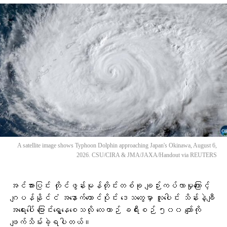
A satellite image shows Typhoon Dolphin approaching Japan's Okinawa, August 6,
2026. CSU/CIRA & JMA/JAXA/Handout via REUTERS
အင်အားပြင်း တိုင်ဖွန်းမုန်တိုင်းတစ်ခု ချဉ်းကပ်လာမှုကြောင့်
ဂျပန်နိုင်ငံ အနောက်တောင်ပိုင်း ဒေသတွေမှာ လူပေါင်း သိန်းနဲ့ချီ
အရေးပေါ် ပြောင်းရွှေ့နေစေသလို လေယာဉ် ခရီးစဉ် ၅၀၀ ကျော်ကို
ဖျက်သိမ်းခဲ့ရပါတယ်။