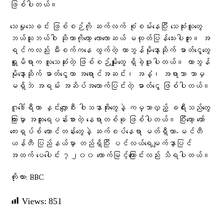
ဖြစ်ပါတယ်။
သေမှုသေခင်း ဖြစ်စဉ်ကို ဆက်လက် စုံစမ်းနေပြီး သေဆုံးသူတွေ
ဘယ်သူဘယ်ဝါ ဆိုတာကိုတော့ လောလောဆယ် မထုတ်ပြန်သေးပါဘူး။ အ
ရင်ကလည်း မီးစက်ကနေ ထွက်တဲ့ ကာဘွန်မိုနော့ဆိုက် ဓာတ်ငွေ့တွေ
ရှူမိရာက လူသေဆုံးတဲ့ ဖြစ်စဉ်မျိုးတွေ ရှိခဲ့ဖူးပါတယ်။ ကာဘွန်
မိုနော့ဆိုက် ဓာတ်ငွေ့ဟာ အရောင်အဆင်း၊ အနံ့၊ အရာသာ ဘာမှ
မရှိဘဲ အရမ်း အဆိပ်အတောက်ပြင်းတဲ့ ဓာတ်ငွေ့ ဖြစ်ပါတယ်။
ဂူဒေါ်ရီဟာ နှင်းလျှောစီး ဝါသနာအိုးတွေနဲ့ ကမ္ဘာလှည့် ခရီးသည်တွေ
ကြားမှာ အထူးရေပန်းစားတဲ့ နေရာတစ်ခု ဖြစ်ပါတယ်။ ပြီးတော့ ကော်
ကေးရှပ်စ် တောင်တန်းတွေနဲ့ ဆက်စပ်နေရာ မတ်ရှီထာ-မင်တီ
ယန်တီ ပြည်နယ်မှာ တည်ရှိပြီး ပင်လယ်ရေမျက်နှာပြင်
အထက် ပေပေါင်း ၇၂၀၀ လောက်မြင့်ကြောင်းလည်း သိရပါတယ်။
ကိုးကား: BBC
Views:
851