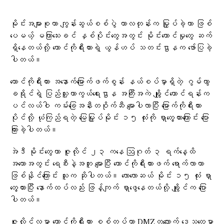
မိုင်းအများစုဟာ ကျွန်းဆွယ်စစ်ပွဲ ကာလတုန်းက မြှုပ်ခဲ့တာ ဖြစ်
ပေမယ့် မကြာသေးခင် နှစ်ပိုင်းတွေအတွင်း မိုင်းထောင်မှုတွေ ဆက်
ရှိနေတယ်လို့ တောင်ကိုရီးယားရဲ့ ယွန်ဟပ် သတင်းဌာနက ဖော်ပြခဲ့
ပါတယ်။
တောင်ကိုရီးယား အနောက်မြောက်ဖက်စွန်း နယ်စပ်မှာရှိတဲ့ ဂွမ်ဟွာ
ခရိုင်ရဲ့ ပြည်သူ့ကာကွယ်ရေးဌာန အကြီးအကဲ ချွိုင်ယောင်ရန်းက
ပင်လယ်ဝါ ကမ်းခြေအနီးတဝိုက်ဆီ မျောပါလာပြီး မြောက်ကိုရီးယား
ပိုင်လို့ ယုံကြည်ရတဲ့ မြေမြှုပ်မိုင်း ၁၅ လုံးကို ရှာတွေ့ထားကြောင်း ပြော
ကြားခဲ့ပါတယ်။
အဲဒီ မိုင်းတွေဟာ ဇူလိုင် ၂၃ ကနေ ဩဂုတ် ၃ ရက်နေ့ထိ
အတောအတွင်း ရေစီးနဲ့အတူ မျောပြီး တောင်ကိုရီးယားဖက် ရောက်လာတာ
ဖြစ်နိုင်ကြောင်း သူက ဆိုပါတယ်။ လောလောဆယ် မိုင်း ၁၅ လုံး ရှာ
တွေ့ထားပြီး နောက်ထပ်လည်း ဖြန့်ကျက် ရှာဖွေနေတယ်လို့ ချွိုင်က ပြော
ပါတယ်။
ဇူလိုင်လမှာ တောင်ကိုရီးယား စစ်တပ်ဟာ DMZတလျှောက် ဒေသတွေမှာ