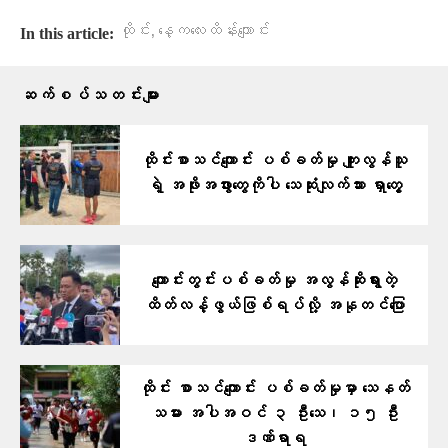
,
ထိုင်း
နေ့ကလေးထိန်းကျောင်း
In this article:
ဆက်စပ်သတင်းများ
ထိုင်းစာသင်ကျောင်း ပစ်ခတ်မှု ကျူးလွန်သူ
ရဲ့ အဖိုးအဖွားတွေကိုပါ သေဆုံးလျက်သား ရှာတွေ့
ကျောင်းတွင်းပစ်ခတ်မှု အလွန်ဆိုးရွားတဲ့
ထိတ်လန့်ဖွယ်ဖြစ်ရပ်လို့ အနုတင်​ပြော
ထိုင်း စာသင်ကျောင်း ပစ်ခတ်မှုမှာ သေနတ်
သမား အပါအဝင် ၃ ဦးသေ၊ ၁၅ ဦး
ဒဏ်ရာရ