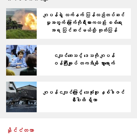
ဂျပန်ရဲ့ လက်နက် ပြန်လည်တပ်ဆင်
မှုအတွက် မြောက်ကိုရီးယားကလည်း စစ်ရေး
အရ ပြင်ဆင်မယ်လို့ ထုတ်ပြန်
ငလျင်ဘေးသင့် ဒေသကို ဂျပန်
ဝန်ကြီးချုပ် တကအိချိ သွားရောက်
ဂျပန်ငလျင်ကြောင့် သေဆုံးသူ နှစ်ဒါဇင်
နီးပါးထိ ရှိလာ
နိုင်ငံတကာ