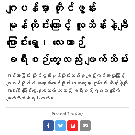
ဂျပန်မှာ တိုင်ဖွန်း
မုန်တိုင်းကြောင့် လူသိန်းနဲ့ချီ
ပြောင်းရွှေ့၊ လေယာဉ်
ခရီးစဉ်တွေလည်း ဖျက်သိမ်း
အင်အားပြင်း တိုင်ဖွန်းမုန်တိုင်းတစ်ခု ချဉ်းကပ်လာမှုကြောင့်
ဂျပန်နိုင်ငံ အနောက်တောင်ပိုင်း ဒေသတွေမှာ လူပေါင်း သိန်းနဲ့ချီ
အရေးပေါ် ပြောင်းရွှေ့နေစေသလို လေယာဉ် ခရီးစဉ် ၅၀၀ ကျော်ကို
ဖျက်သိမ်းခဲ့ရပါတယ်။
Published
7 နာရီ ago