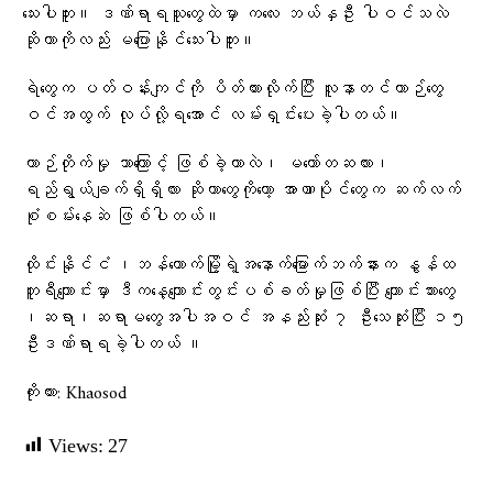
သေးပါဘူး။ ဒဏ်ရာရသူတွေထဲမှာ ကလေး ဘယ်နှဦး ပါဝင်သလဲ
ဆိုတာကိုလည်း မပြောနိုင်သေးပါဘူး။
ရဲတွေက ပတ်ဝန်းကျင်ကို ပိတ်ထားလိုက်ပြီး လူနာတင်ယာဉ်တွေ
ဝင်အထွက် လုပ်လို့ရအောင် လမ်းရှင်းပေးခဲ့ပါတယ်။
ယာဉ်တိုက်မှု ဘာကြောင့် ဖြစ်ခဲ့တာလဲ၊ မတော်တဆလား၊
ရည်ရွယ်ချက်ရှိရှိလား ဆိုတာတွေကိုတော့ အာဏာပိုင်တွေက ဆက်လက်
စုံစမ်းနေဆဲ ဖြစ်ပါတယ်။
ထိုင်းနိုင်ငံ ၊ဘန်​ကောက်မြို့ရဲ့အ​နောက်​မြောက်ဘက်နားက နွန်ထ
ဘူရီ​ကျောင်းမှာ ဒီက​နေ့ကျောင်းတွင်းပစ်ခတ်မှုဖြစ်ပြီး ကျောင်းသား​တွေ
၊ဆရာ၊ဆရာမ​တွေအပါအဝင် အနည်းဆုံး ၇ ဦး​သေဆုံးပြီး ၁၅
ဦးဒဏ်ရာရခဲ့ပါတယ် ။
ကိုးကား: Khaosod
Views:
27