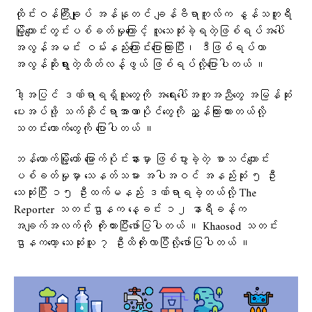
ထိုင်းဝန်ကြီးချုပ် အန်နုတင် ချန်ဗီရာကူလ်က နွန်သဘူရီ
မြို့ကျောင်းတွင်းပစ်ခတ်မှုကြောင့် လူသေဆုံးခဲ့ရတဲ့ဖြစ်ရပ်အပေါ်
အလွန်အမင်း ဝမ်းနည်းကြောင်းပြောကြားပြီး၊ ဒီဖြစ်ရပ်ဟာ
အလွန်ဆိုးရွားတဲ့ထိတ်လန့်ဖွယ် ဖြစ်ရပ်လို့​ပြောပါတယ် ။
ဒါ့အပြင် ဒဏ်ရာရရှိသူ​တွေကို အရေးပေါ်အကူအညီ​တွေ အမြန်ဆုံး
ပေးအပ်ဖို့ သက်ဆိုင်ရာအာဏာပိုင်​တွေကို ညွှန်ကြားထားတယ်လို့
သတင်း​ထောက်​တွေကို ​ပြောပါတယ် ။
ဘန်ကောက်မြို့တော် မြောက်ပိုင်းနားမှာ ဖြစ်ပွားခဲ့တဲ့ စာသင်ကျောင်း
ပစ်ခတ်မှုမှာ သေနတ်သမား အပါအဝင် အနည်းဆုံး ၅ ဦး
သေဆုံးပြီး ၁၅ ဦးထက်မနည်း ဒဏ်ရာရခဲ့တယ်လို့ The
Reporter သတင်းဌာနက ​နေ့ခင်း ၁၂ နာရီခန့်က
အချက်အလက်ကို ကိုးကားပြီး​ဖော်ပြပါတယ် ။ Khaosod သတင်း
ဌာနက​​တော့ ​သေဆုံးသူ ၇ ဦးထိတိုးလာပြီလို့​ဖော်ပြပါတယ် ။