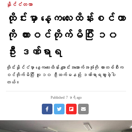
နိုင်ငံတကာ
ထိုင်းမှာ နေ့ကလေးထိန်းစင်တာ
ကို ကားဝင်တိုက်မိပြီး ၁၀
ဦး ဒဏ်ရာရ
ထိုင်းနိုင်ငံမှာ နေ့ကလေးထိန်း ကျောင်းအဆောက်အအုံကို ကားတစ်စီးက
ဝင်တိုက်မိပြီး လူ ၁၀ ဦးထက်မနည်း ဒဏ်ရာရသွားခဲ့ပါ
တယ်။
Published
7 နာရီ ago