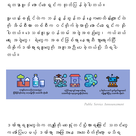
ရတနာဗူဒ် ဖောင်ဒေးရှင်းက ထုတ်ပြန်ခဲ့ပါတယ်။
မူယန်းခရိုင်ထဲက ဘန်နွန်ဆွန်တန် နေ့ကလေးထိန်းကျောင်းထဲ
ကို အိမ်စီးကား တစ်စီးက ဝင်တိုက်ခဲ့တာလို့ ဖောင်ဒေးရှင်းက ဆို
ပါတယ်။ဒေသခံလူမှုဝန်ထမ်း အဖွဲ့အစည်းတွေ၊ ကယ်ဆယ်
ရေး အဖွဲ့တွေ၊ ရဲတွေက အခင်းဖြစ်ရာ နေရာဆီ သွားရောက်ပြီး
ထိခိုက်ဒဏ်ရာရသူတွေကို အကူအညီ ပေးခဲ့တယ်လို့ သိရပါ
တယ်။
Public Service Announcement
ဒဏ်ရာရသူတွေထဲက တချို့ကို ဆေးရုံတင်ပို့ထားရကြောင်း သတင်းတွေ
က ဖော်ပြပေမယ့် ဒဏ်ရာ အခြေအနေ အသေးစိတ်ကိုတော့ မသိရ