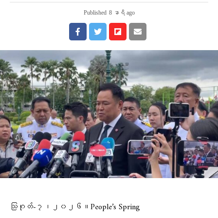
Published
8 နာရီ ago
သြဂုတ်-၇၊၂၀၂၆။People’s Spring