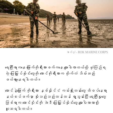
ဓာတ်ပုံ - ROK MARINE CORPS
ရေကြီးရာကနေ မြောက်ကိုရီးယားဖက်ကနေ မျောပါလာတယ်လို့ ယုံကြည်ရ
တဲ့ မြေမြှုပ်မိုင်းတွေကို တောင်ကိုရီးယားက လိုက်လံ သိမ်းဆည်း
ဖယ်ရှားနေရပါတယ်။
တောင်နဲ့မြောက် ကိုရီးယား နှစ်နိုင်ငံ ကမ်းရိုးတန်းတွေ ထိစပ်နေရာ
နယ်စပ်ဖက်မှာ မိုးသည်းသည်းထန်ထန် ရွာသွန်းပြီး ရေကြီးမှုတွေ
ဖြစ်ရာက တောင်ပိုင်းကို အဲဒီ မြေမြှုပ်မိုင်းတွေ မျောပါလာတာလို့
ယူဆရပါတယ်။