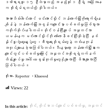
ဒဏ်ရာရသူ ၁၅ ဦးထဲမှာလည်း အနည်းဆုံး ၁ ဦးရဲ့ အခြေအနေ
က စိုးရိမ်ရတယ်လို့ ဆိုပါတယ်။
အာဏာသိမ်း​ခေါင်း​ဆောင် မင်း​အောင်လှိုင် ဘန်​ကောက်မြို့ကို​ရောက်ရှိ​နေ
ချိန်နဲ့ ဘန်​ကောက်မြို့အစွန်က​ကျောင်းမှာပစ်ခတ်မှုဖြစ်ပွားတာ
ကတိုက်ဆိုင်​နေပါတယ်။ထိုင်းဝန်ကြီးချုပ် အနုတင်ဟာ
ယမန်​နေ့က မင်း​အောင်လှိုင်ကို ​ကော်​​​ဇောနီခင်းကြိုဆိုခဲ့ပြီး နှစ်
နိုင်ပူးတွဲ​ဆွေး​နွေးပွဲ​တွေ ၊စီးပွား​ရေးဖိုရမ်​တွေနဲ့ တစ်​နေကုန်
အလုပ်များ​နေခဲ့တာဖြစ်ပါတယ်။ဒီ​နေ့မှာ​တော့ ​ဘန်​ကောက်မြို့နားက​
ကျောင်းတွင်းပစ်ခတ်မှု​ကြောင့် အနုတင်အစိုးရရဲ့လက်နက်
ထိန်းချုပ်မှုအ​ပေါ် ​မေးခွန်းထုတ်မှု​တွေပိုများလာပြီး ဖိအားများလာပြီ
ဖြစ်ပါတယ် ။
ကိုးကား- Reporter ၊Khaosod
Views:
22
,
,
ထိုင်း
ထိုင်းစာသင်ကျောင်းပစ်ခတ်မှု
အနုတင်
In this article: