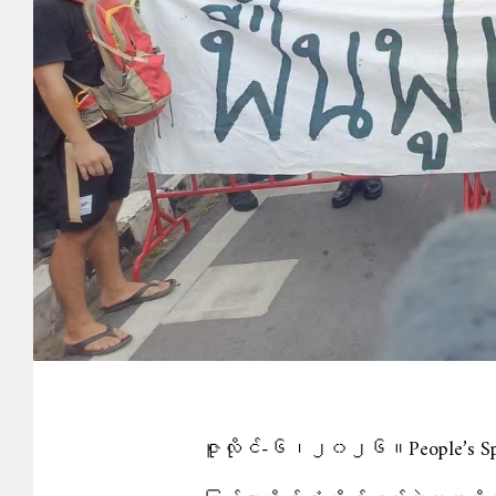
ဇူလိုင်-၆၊၂၀၂၆။People’s Sp