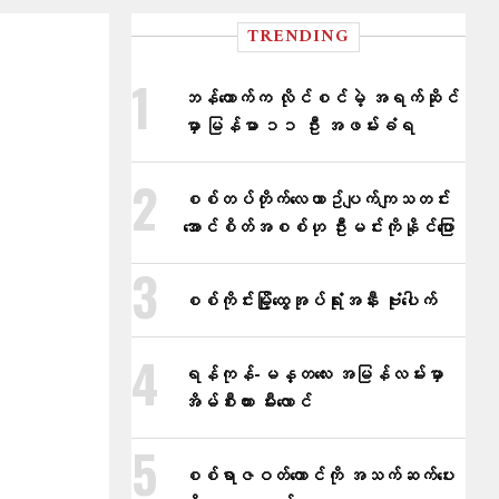
TRENDING
ဘန်ကောက်က လိုင်စင်မဲ့ အရက်ဆိုင်
မှာ မြန်မာ ၁၁ ဦး အဖမ်းခံရ
စစ်တပ်တိုက်​လေယာဥ်ပျက်ကျသတင်း
အောင်စိတ်အစစ်ဟု ဦးမင်းကိုနိုင်​ပြော
စစ်ကိုင်းမြို့ထွေအုပ်ရုံးအနီး ဗုံးပေါက်
ရန်ကုန်-မန္တလေး အမြန်လမ်းမှာ
အိမ်စီးကား မီးလောင်
စစ်ရာဇဝတ်ကောင်ကို အသက်ဆက်ပေး