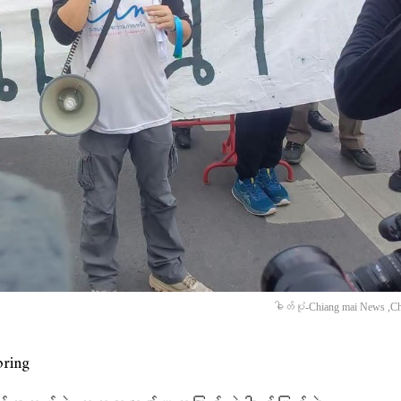
ဓါတ်ပုံ-Chiang mai News ,Ch
ring