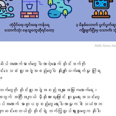
Public Service An
်အတောက်ဓာတ်တွေ ပါလာတဲ့နောက် ထိုင်းဖက်ကို
းဒေသခံ လူ့အဖွဲ့အစည်းတွေပါ ဆိုးကျိုးသက်ရောက်မှု ကြုံရ
်။
်တွေကို ထိုင်းလူ့အဖွဲ့အစည်းအများအပြားကသောက်ရေ၊
းအတွက် အကြီးအကျယ် မှီခိုထားရကြောင်း လူမှုရေးအသင်းတွေ
ိပ်အတောက် ဓာတုပစ္စည်းတွေ ရောပါလာမှုက ငါးသယံဇာတ
ကျဆင်းစေတယ်လို့ ထိုင်းရဲ့ တက်ကြွလှုပ်ရှားသူတွေက ဆိုပါ