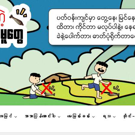
းအမြင်
ဘာသာပြန်ဆောင်းပါး
မေးမြန်းခန်း
ရသ
ထိုင်း 