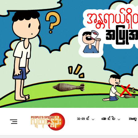
သတင်း
ဆောင်းပါး
အတွေ