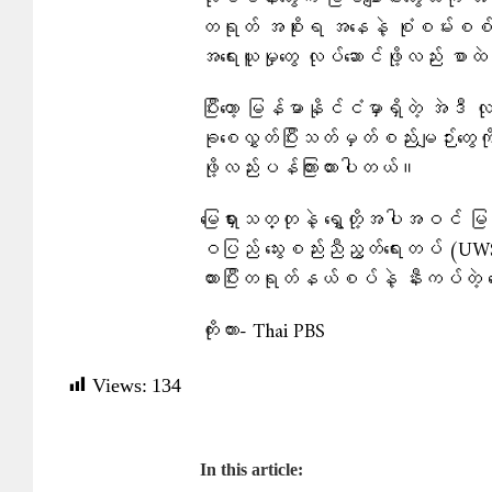
တရုတ် အစိုးရ အနေနဲ့ စုံစမ်းစစ်ဆေ
အရေးယူမှုတွေ လုပ်ဆောင်ဖို့လည်း စာထဲ
ပြီးတော့ မြန်မာနိုင်ငံမှာရှိတဲ့ အ
ခုစေလွှတ်ပြီးသတ်မှတ်စည်းမျဉ်းတွေ
ဖို့လည်းပန်ကြားထားပါတယ်။
မြေရှားသတ္တုနဲ့ ရွှေတို့အပါအဝင် မြစ
ဝပြည် သွေးစည်းညီညွတ်ရေးတပ် (UWSA
ထားပြီးတရုတ်နယ်စပ်နဲ့ နီးကပ်တဲ့
ကိုးကား- Thai PBS
Views:
134
In this article: