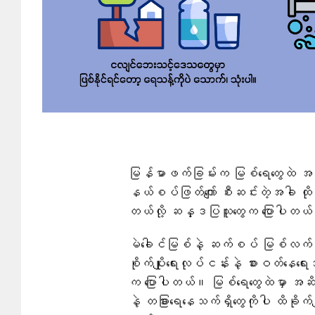
မြန်မာဖက်ခြမ်းက မြစ်ရေတွေထဲ အဆိပ
နယ်စပ်ဖြတ်ကျော် စီးဆင်းတဲ့အခါ ထိုင်
တယ်လို့ ဆန္ဒပြသူတွေက ​ပြောပါတယ
မဲခေါင်မြစ်နဲ့ ဆက်စပ် မြစ်လက်တက
စိုက်ပျိုးရေးလုပ်ငန်းနဲ့ စားဝတ်နေရေ
က ပြောပါတယ်။ မြစ်ရေတွေထဲမှာ အဆ
နဲ့ တခြားရေနေသက်ရှိတွေကိုပါ ထိခိုက်