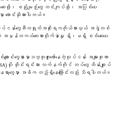
းဖို့၊ စည်းမျဉ်းတွေ တင်းကျပ်ဖို့၊ အပြစ်ပေး
မှာ တောင်းဆိုထားပါတယ်။
ဲဒီ လုပ်ငန်းတွေဆီတရုတ်အစိုးရကကိုယ်စားလှယ် အဖွဲ့တစ်
ကို အမှန်တကယ်လေးစားလိုက်နာမှု ရှိ၊မရှိ စစ်ဆေးပေး
်ချောင်းတွေနားမှာသတ္တုတူးဖော်နေတဲ့လုပ်ငန်း အများစုဟာ
)လို တိုင်းရင်းသား လက်နက်ကိုင် တပ်တွေ ထိန်းချုပ်
 နေရာတွေမှာ အဓိက တည်ရှိနေကြောင်းလည်း သိရပါတယ်။