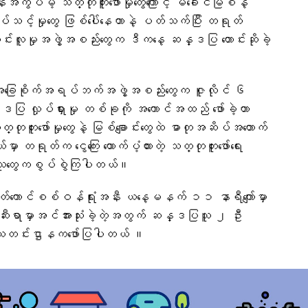
ွပ်မဲ့ သတ္တုတူးဖော်မှုတွေကြောင့် မဲခေါင်မြစ်နဲ့
သင့်မှုတွေ ဖြစ်ပေါ်နေတာနဲ့ ပတ်သက်ပြီး တရုတ်
င်းလူမှုအဖွဲ့အစည်းတွေက ဒီက​နေ့ ဆန္ဒပြ တောင်းဆိုခဲ့
ယ် အခြေစိုက်အရပ်ဘက်အဖွဲ့အစည်းတွေက ဇူလိုင် ၆
္ဒပြ လှုပ်ရှားမှု တစ်ခုကို အကောင်အထည် ဖော်ခဲ့တာ
္တုတူးဖော်မှုတွေနဲ့ မြစ်ချောင်းတွေထဲ ဓာတုအဆိပ်အတောက်
ှာ တရုတ်က ငွေကြေး ထောက်ပံ့ထားတဲ့ သတ္တုတူးဖော်ရေး
သူ​တွေကစွပ်စွဲကြပါတယ်။
တရုတ်​ကောင်စစ်ဝန်ရုံးအနီး ယ​နေ့မနက် ၁၁ နာရီ​ကျော်မှာ
ီးရာမှာအင်အားသုံးခဲ့တဲ့အတွက် ဆန္ဒပြသူ ၂ ဦး
 သတင်းဌာနက​ဖော်ပြပါတယ် ။