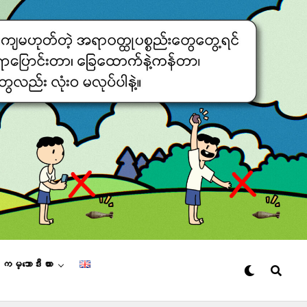
– ကမ္ဘောဒီးယား