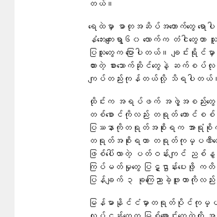
တယ်။
ရေထဲမှာ ဓာတုအဆိပ်အတောက်တွေ ရောပါလာန
နံဘေးကျေးရွာ၆၀ လောက်က တံငါတွေဟာ သူတိ
ပြသူတွေက ပြောပါတယ်။ ချင်းရိုင်မှာ
ထားတဲ့ စားသောက်ဆိုင်တွေနဲ့ ဆက်စပ်လုပ်
ကျပ်တည်းကုန်တယ်လို့ သိရပါတယ်
ထိုင်းက အရပ်ဖက် အဖွဲ့အစည်းတွေဟ
တစ်စောင်ကိုလည်း တရုတ် ကောင်စစ်ဝန
ပြဿနာကိုတရုတ်အစိုးရက အာရုံစိုက် အရ
တရုတ်အစိုးရဟာ တရုတ်ကုမ္ပဏီတွေနဲ့ တ
ဖြစ်ပေါ်လာတဲ့ ပတ်ဝန်းကျင် ညစ်နွမ်းမှ
ကြပ်မတ်မှုတွေ ပြဋ္ဌာန်းပေးဖို့ ကတိပ
ပြန်ချက် ၃ ခုကြေညာခဲ့ဖူးတာကိုလည်
မြန်မာနိုင်ငံမှာတရုတ်ပိုင်ကုမ္ပဏီ
လုပ်ငန်းတွေက မြစ်ချောင်းတွေထဲကို