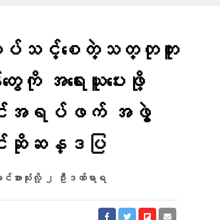
ပ်သင့်​​​စေတဲ့သတ္တုတူး
တွေကို အရေးယူပေးဖို့
င်းအရပ်ဖက် အဖွဲ့
င်းဆိုဆန္ဒပြ
င်အားသုံးလို့ ၂ ဦးဒဏ်ရာရ