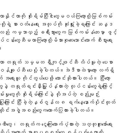
ိုင်တာကို စိုးရိမ်ပြီးငါးတွေမဝယ်ကြတော့လို့မြစ်ကမ်း
ု့ရဲ့ စားဝတ်နေရေး အလုပ်ကို ဆုံးရှုံးခဲ့ရကြောင်း ဆန္ဒ
လည်း ကမ္ဘာလှည့် ခရီးသွားတွေက မြစ်ကမ်းနံဘေးမှာ ဖွင့်
ငန်းတွေဆီမလာကြတော့လို့မိသားစု​လေးသောင်းလောက် စီးပွားရေး
။
ာ တရုတ် သမ္မတ ရှီကျင့်ဖျင်ဆီ လိပ်မူတဲ့ ပေးစာ
်ချုပ်ဆီ ပေးပို့ခဲ့ပါတယ်။အဲဒီစာထဲမှာတော့ လက်ရှိ
ေးယူ ကိုင်တွယ်ပေးဖို့ တောင်းဆိုထားပါတယ်။ ပြီးတော့
ရုတ်ရင်းနှီးမြှုပ်နှံထားတဲ့ လုပ်ငန်းတွေရဲ့ကြောင့်
ုတွေကို စိုးရိမ်ကြောင်းနဲ့ လိုအပ်တဲ့ စည်းမျဉ်း
ြုကြောင်း ပြီးခဲ့တဲ့နှစ်ဇွန်လ ၈ ရက်နေ့နောက်ပိုင်းထုတ်
းထိုင်းအဖွဲ့အစည်းတွေကထောက်ပြထားခဲ့ပါတယ်။
တွေ၊ တရုတ်က ငွေကြေးထောက်ပံ့ထားတဲ့ သတ္တုတူးဖော်ရေး
 အဆိပ်အတောက် ဓာတုပစ္စည်းတွေ စွန့်ပစ်နေတာကို