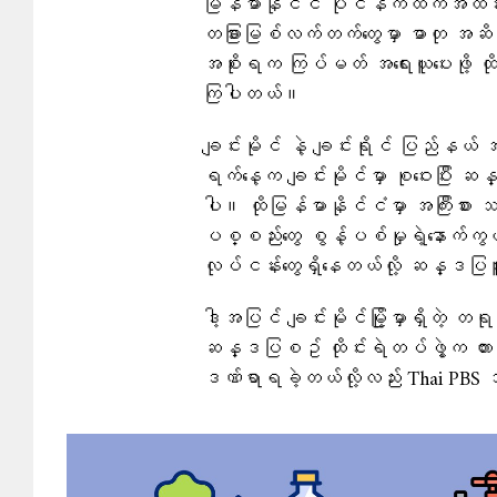
မြန်မာနိုင်ငံ ပိုင်နက်ထဲကအထိန်းအက
တခြားမြစ်လက်တက်တွေမှာ ဓာတု အဆိပ်
အစိုးရက ကြပ်မတ် အရေးယူပေးဖို့ ထို
ကြပါတယ်။
ချင်းမိုင် နဲ့ ချင်းရိုင် ပြည်န
ရက်နေ့က ချင်းမိုင်မှာ စုဝေးပြီး ဆန
ပါ။ ထိုမြန်မာနိုင်ငံမှာ အကြီးစား သတ
ပစ္စည်းတွေ စွန့်ပစ်မှုရဲ့နောက်ကွယ်မ
လုပ်ငန်းတွေရှိနေတယ်လို့ ဆန္ဒပြ
ဒါ့အပြင် ချင်းမိုင်မြို့မှာရှိတဲ့ 
ဆန္ဒပြစဥ် ထိုင်းရဲတပ်ဖွဲ့က တားဆ
ဒဏ်ရာရခဲ့တယ်လို့လည်း Thai PBS