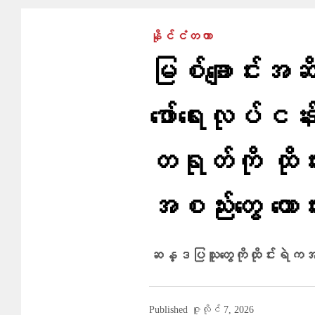
နိုင်ငံတကာ
မြစ်ချောင်းအဆိ
ဖော်ရေးလုပ်ငန်း
တရုတ်ကို ထို
အစည်းတွေ တော
ဆန္ဒပြသူ​တွေကိုထိုင်းရဲကအ
Published
ဇူလိုင် 7, 2026