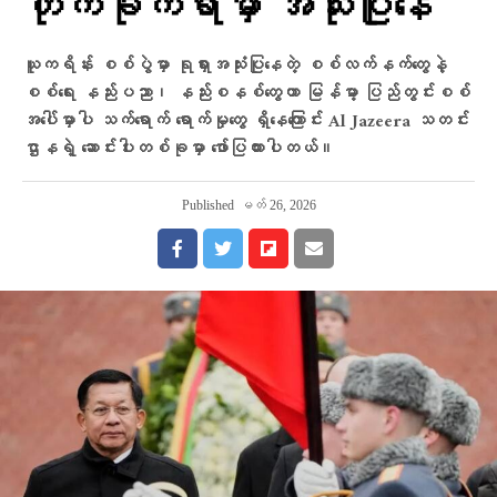
တိုက်ခိုက်ရာမှာ အသုံးပြု​နေ
ယူကရိန်း စစ်ပွဲမှာ ရုရှားအသုံးပြုနေတဲ့ စစ်လက်နက်တွေနဲ့
စစ်ရေး နည်းပညာ၊ နည်းစနစ်တွေဟာ မြန်မာ့ ပြည်တွင်းစစ်
အပေါ်မှာပါ သက်ရောက် ရောက်မှုတွေ ရှိနေကြောင်း Al Jazeera သတင်း
ဌာနရဲ့ ဆောင်းပါးတစ်ခုမှာ ဖော်ပြထားပါတယ်။
Published
မတ် 26, 2026