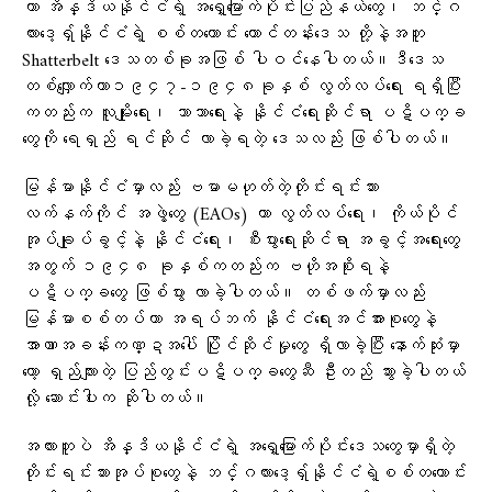
ဟာ အိန္ဒိယနိုင်ငံရဲ့ အရှေ့မြောက်ပိုင်းပြည်နယ်တွေ၊ ဘင်္ဂ
လားဒေ့ရှ်နိုင်ငံရဲ့ စစ်တကောင်း တောင်တန်းဒေသ တို့နဲ့အတူ
Shatterbelt ဒေသတစ်ခုအဖြစ် ပါဝင်နေပါတယ်။ဒီဒေသ
တစ်လျှောက်ဟာ၁၉၄၇-၁၉၄၈ခုနှစ် လွတ်လပ်ရေး ရရှိပြီး
ကတည်းက လူမျိုးရေး၊ ဘာသာရေးနဲ့ နိုင်ငံရေးဆိုင်ရာ ပဋိပက္ခ
တွေကို ရေရှည် ရင်ဆိုင် လာခဲ့ရတဲ့ ဒေသလည်း ဖြစ်ပါတယ်။
မြန်မာနိုင်ငံမှာလည်း ဗမာမဟုတ်တဲ့တိုင်းရင်းသား
လက်နက်ကိုင် အဖွဲ့တွေ (EAOs) ဟာ လွတ်လပ်ရေး၊ ကိုယ်ပိုင်
အုပ်ချုပ်ခွင့်နဲ့ နိုင်ငံရေး၊ စီးပွားရေးဆိုင်ရာ အခွင့်အရေးတွေ
အတွက် ၁၉၄၈ ခုနှစ်ကတည်းက ဗဟိုအစိုးရနဲ့
ပဋိပက္ခတွေ ဖြစ်ပွား လာခဲ့ပါတယ်။ တစ်ဖက်မှာလည်း
မြန်မာစစ်တပ်ဟာ အရပ်ဘက် နိုင်ငံရေးအင်အားစုတွေနဲ့
အာဏာအခန်းကဏ္ဍအပေါ် ပြိုင်ဆိုင်မှုတွေ ရှိလာခဲ့ပြီး နောက်ဆုံးမှာ
တော့ ရှည်လျားတဲ့ ပြည်တွင်းပဋိပက္ခတွေဆီ ဦးတည် သွားခဲ့ပါတယ်
လို့ ဆောင်းပါးက ဆိုပါတယ်။
အလားတူပဲ အိန္ဒိယနိုင်ငံရဲ့ အရှေ့မြောက်ပိုင်းဒေသတွေမှာရှိတဲ့
တိုင်းရင်းသားအုပ်စုတွေနဲ့ ဘင်္ဂလားဒေ့ရှ်နိုင်ငံရဲ့စစ်တကောင်း