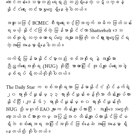
တောင်တန်းဒေသမှာလည်း ရေရှည် တည်ရှိနေတဲ့ ပဋိပက္ခနဲ့
နိုင်ငံရေး တင်းမာမှုတွေ ရှိနေခဲ့ပါတယ်။
အထူးသဖြင့် BCMEC စီးပွားရေးစင်္ကြံအတွက် အဓိက ဖြတ်သန်း
ရမယ့် နိုင်ငံဖြစ်တဲ့ မြန်မာနိုင်ငံဟာ Shatterbelt ဒေသ
တစ်ခုရဲ့ လက္ခဏာရပ်တွေ အများအပြားကို ထင်ရှားစွာတွေ့မြင်ရ
တဲ့အခြေအနေမှာရှိနေပါတယ်။
လက်ရှိ မြန်မာနိုင်ငံမှာလည်း စစ်အစိုးရ နဲ့ အမျိုးသား
ညီညွတ်ရေးအစိုးရ (NUG) ဆိုပြီး အာဏာပြိုင် အုပ်ချုပ်​ရေးအဖွဲ့
နှစ်ရပ် ရှိတယ်လိုဆိုပါတယ်။
The Daily Star က စစ်အစိုးရဟာ မြန်မာနိုင်ငံ ပိုင်နက်ရဲ့
၂၀ ရာခိုင်နှုန်းမှ ၃၃ ရာခိုင်နှုန်းခန့်ကိုသာ ထိန်းချုပ်ထား
နိုင်ပြီး၊ကျန် ၆၇ ရာခိုင်နှုန်းမှ ၈၀ ရာခိုင်နှုန်းကို
NUG သို့မဟုတ် EAO များက ထိန်းချုပ်ထားပြီး၊ အချို့ဒေသတွေကို
တော့ဘယ်အင်အားစုကမှ အပြည့်အဝ ထိန်းချုပ်ထားနိုင်ခြင်းမ
ရှိဘဲ စစ်ရေးအရ အပြိုင်အဆိုင် ဖြစ်နေဆဲ အခြေအနေမှာ ရှိ
နေတယ်လို့ ဆိုပါတယ်။