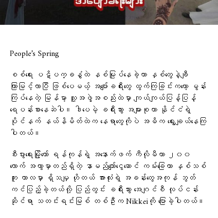
People’s Spring
စစ်ရေး ပဋိပက္ခနွံထဲ နစ်မြုပ်နေခဲ့တာ နှစ်တွေနဲ့ချီ
ကြာမြင့်လာပြီ ဖြစ်ပေမယ့် အပျော်ခရီးတွေ ထွက်ကြခြင်းကတော့ မွန်း
ကြပ်နေတဲ့ မြန်မာ့ လူ့အဖွဲ့အစည်းထဲမှာ ကျယ်ကျယ်ပြန့်ပြန့်
ရေပန်းစားနေဆဲပါ။ ဒါပေမဲ့ ခရီးသွား အများစုဟာ နိုင်ငံရဲ့
ပိုင်နက် နယ်နိမိတ်ထဲက နေရာတွေကိုပဲ အဓိက ရွေးချယ်နေကြ
ပါတယ်။
စီးပွားရေးမြို့တော် ရန်ကုန်ရဲ့ အနောက်ဖက် ကီလိုမီတာ ၂၀၀
လောက် အကွာမှာတည်ရှိတဲ့ နာမည်ကျော်ငွေဆောင် ကမ်းခြေဟာ နှစ်သစ်
ကူး ကာလမှာ ရှိသမျှ ဟိုတယ် အားလုံးရဲ့ အခန်းတွေအကုန် ဘွတ်
ကင်ပြည့်ခဲ့တယ်လို့ ပြည်တွင်း ခရီးသွား အေဂျင်စီ လုပ်ငန်း
ဆိုင်ရာ သတင်းရင်းမြစ် တစ်ဦးက Nikkeiကို ပြောခဲ့ပါတယ်။