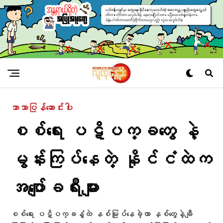
ဘာသာပြန်ဆောင်းပါး
စစ်​ရေး ပဋိပက္ခ​တွေ နဲ့
မွန်းကြပ်နေတဲ့ နိုင်ငံထဲက
အပျော်ခရီးများ
စစ်ရေး ပဋိပက္ခနွံထဲ နစ်မြုပ်နေခဲ့တာ နှစ်တွေနဲ့ချီ