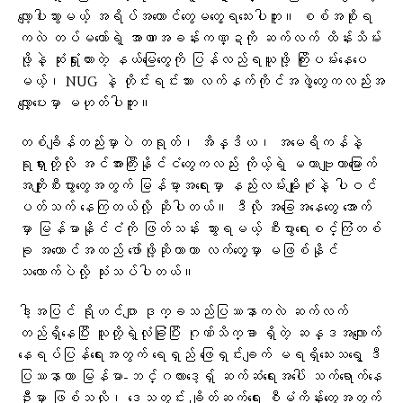
လျော့ပါးသွားမယ့် အရိပ်အယောင်တွေမတွေ့ရသေးပါဘူး။ စစ်အစိုးရ
ကလဲ တပ်မတော်ရဲ့ အာဏာအခန်းကဏ္ဍကို ဆက်လက် ထိန်းသိမ်း
ဖို့နဲ့ ဆုံးရှုံးထားတဲ့ နယ်မြေတွေကို ပြန်လည်ရယူဖို့ ကြိုးပမ်းနေ‌ပေ
မယ့်၊ NUG နဲ့ တိုင်းရင်းသား လက်နက်ကိုင်အဖွဲ့​တွေကလည်းအ
လျှော့ပေးမှာ မဟုတ်ပါဘူး။
တစ်ချိန်တည်းမှာပဲ တရုတ်၊ အိန္ဒိယ၊ အမေရိကန်နဲ့
ရုရှားတို့လို အင်အားကြီးနိုင်ငံတွေကလည်း ကိုယ့်ရဲ့ မဟာဗျူဟာမြောက်
အကျိုးစီးပွားတွေအတွက် မြန်မာ့အရေးမှာ နည်းလမ်းမျိုးစုံနဲ့ ပါဝင်
ပတ်သက် နေကြတယ်လို့ ဆိုပါတယ်။ ဒီလို အခြေအနေတွေ အောက်
မှာ မြန်မာနိုင်ငံကို ဖြတ်သန်း သွားရမယ့် စီးပွားရေးစင်္ကြံတစ်
ခု အကောင်အထည် ဖော်ဖို့ဆိုတာဟာ လက်တွေ့မှာ မဖြစ်နိုင်
သလောက်ပဲလို့ သုံးသပ်ပါတယ်။
ဒါ့အပြင် ရိုဟင်ဂျာ ဒုက္ခသည်ပြဿနာကလဲ ဆက်လက်
တည်ရှိနေပြီး သူတို့ရဲ့လုံခြုံပြီး ဂုဏ်သိက္ခာ ရှိတဲ့ ဆန္ဒအလျောက်
နေရပ်ပြန်ရေးအတွက် ရေရှည် ဖြေရှင်းချက် မရရှိသေးသရွေ့ ဒီ
ပြဿနာဟာ မြန်မာ-ဘင်္ဂလားဒေ့ရှ် ဆက်ဆံရေးအပေါ် သက်ရောက်နေ
ဦးမှာ ဖြစ်သလို၊ ဒေသတွင်း ချိတ်ဆက်ရေး စီမံကိန်းတွေအတွက်