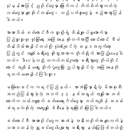
ပုံမှန်အားဖြင့် ညပိုင်းတွေမှာ ခြောက်ကပ် တိတ်ဆိတ်သွားတတ်တဲ့
လမ်းတွေမှာ စျေးဆိုင်တန်းတွေ၊ လည်ပတ်သူတွေနဲ့ စည်ကားသွားပြန်
ပါတယ်။
အာဏာသိမ်း စစ်ကောင်စီက သူတို့ရဲ့ ထိန်းချုပ်မှုအောက်မှာ
ပြည်သူလူထု လုံခြုံရေး အခြေအနေ တိုးတက်လာပြီး ကောင်းကောင်း စီမံ
ထိန်းသိမ်းထားနိုင်တယ်လို့ ပုံဖော်ချင်တဲ့ ဆန္ဒအတွက်တော့
ပြည်တွင်း အပျော်ခရီးတွေ တိုးပွားလာတာက တိုက်ရိုက် အားဖြည့်ပေးနေပါ
တယ်။ ဒါပေမဲ့လည်း တကယ်တမ်းကျတော့ ခရီးသွားတွေ ကိုယ်တိုင်
တောင် အချိန်မရွေး တိုက်ပွဲတွေကြား ညပ်သွားနိုင်တဲ့ အခြေအနေကို
ရတက်မအေးနိုင်ကြပါဘူး။
မကြာသေးခင်က ကရင်ပြည်နယ်၊ ဘားအံမြို့မှာရှိတဲ့ မိသားစုဆီ
အလည်ပြန်သွားခဲ့တဲ့ အသက် ၃၃ နှစ်အရွယ် အမျိုးသား တစ်
ယောက်က လမ်းတလျှောက် စစ်ဆေးရေးဂိတ်တွေမှာ ဘယ်အချိန် အဖမ်း
ခံရမလဲဆိုတဲ့ အတွေးမျိုး ဖိစီးနေခဲ့ရကြောင်း ပြောပြပါတယ်။
စစ်ကောင်စီ အာဏာပိုင်တွေက ဘားအံနဲ့ အနီးတဝိုက်ဟာ ကျေးလက်နဲ့
သဘာဝဆန်တဲ့ ရှုခင်းတွေ ပေါများရာ ခရီးသွား နယ်မြေဖြစ်တယ်လို့