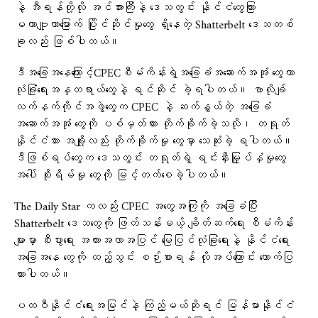
နဲ့ အီရန်တို့လို အင်အားကြီးနဲ့ ဒေသတွင်း နိုင်ငံတွေကြား
မဟာဗျူဟာမြောက် ပြိုင်ဆိုင်မှုတွေ ရှိနေတဲ့ Shatterbelt ဒေသတစ်
ခုလည်း ဖြစ်ပါတယ်။
ဒီအခြေအနေကြောင့်CPECစီမံကိန်းရဲ့အခြေခံအဆောက်အအုံ တွေဟာ
လုံခြုံရေးအန္တရာယ်တွေနဲ့ ရင်ဆိုင် ခဲ့ရပါတယ်။ ဗာလိုချ်
လက်နက်ကိုင်အဖွဲ့တွေက CPEC နဲ့ ဆက်နွယ်တဲ့ အခြေခံ
အဆောက်အအုံ တွေကို ပစ်မှတ်ထား တိုက်ခိုက်ခဲ့သလို၊ တရုတ်
နိုင်ငံသား အချို့လည်း တိုက်ခိုက်မှု တွေမှာ သေဆုံးခဲ့ ရပါတယ်။
ဒီဖြစ်ရပ်တွေက ဒေသတွင်း တရုတ်ရဲ့ ရင်းနှီးမြှုပ်နှံမှုတွေ
အပေါ် စိုးရိမ်မှု တွေကို မြင့်တက်စေခဲ့ပါတယ်။
The Daily Star ကလည်း CPEC အတွေ့အကြုံကို အခြေခံပြီး
Shatterbelt ဒေသတွေကို ဖြတ်သန်းမယ့် ချိတ်ဆက်ရေး စီမံကိန်း
များမှာ စီးပွားရေး အလားအလာအပြင် မြေပြင်လုံခြုံရေးနဲ့ နိုင်ငံရေး
အခြေအနေ တွေကို ထည့်သွင်း စဉ်းစားရန် လိုအပ်ကြောင်း ထောက်ပြ
ထားပါတယ်။
ပထဝီနိုင်ငံရေးအမြင်နဲ့ ကြည့်မယ်ဆိုရင် မြန်မာနိုင်ငံ