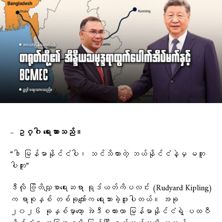
– ဥဂ္ဂါ ရေးသားသည်။
“ဒါ မြန်မာနိုင်ငံပါ၊ သင်သိထားတဲ့ ဘယ်နိုင်ငံနဲ့မှ မတူ
ပါဘူး”
ဒီလို ဗြိတိသျှစာရေးဆရာ ရုဒ်ယတ်ကိပလင်း (Rudyard Kipling)
က ရာစုနှစ် တစ်ခုကျော်က ရေးသားခဲ့ဖူးပါတယ်။ အခု
၂၀၂၆ ခုနှစ်မှာတော့ အဲဒီစကားဟာ မြန်မာနိုင်ငံရဲ့ ပထဝီ