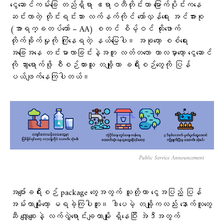
ငွေဆောင်ကမ်းခြေ တည်ရှိရာ ဧရာဝတီတိုင်းဟာ မြောက်ပိုင်းကနေ
ဆင်းလာတဲ့ တိုင်းရင်းသား လက်နက်ကိုင် တော်လှန်ရေး အင်အားစု
(အာရက္ခတပ်တော် – AA) စတင် စိမ့်ဝင် ထိုးဖောက်
တိုက်ခိုက်မှုကို ကြုံနေရတဲ့ နယ်မြေပါ။ အခုတော့ စစ်ရေး
အခြေအနေ တင်းမာလာခြင်းနဲ့အတူ လတ်တလော ကာလမှာတော့ ငွေဆောင်
ကို သွားရောက်ဖို့ စီစဉ်ထားသူ တချို့ဟာ ခရီးစဉ်တွေကို ပြန်
ပယ်ဖျက်နေကြပါတယ်။
Public Service Announcement
အပျော်ခရီးစဉ် package တွေအတွက် သူတို့ဟာ ငွေအပြည့် ပြန်
အမ်းတာမျိုးတော့ မရခဲ့ကြပါဘူး။ ဒါပေမဲ့ တချို့ကလည်း နောက်လူတွေ
ဆီ လျှော့စျေးနဲ့ လက်လွှဲရောင်းချတာမျိုး ရှိနေပြီး အဲဒီအတွက်