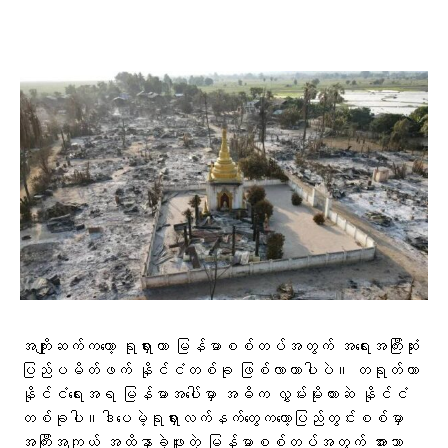
အကျိုးဆက်ကတော့ ရုရှားဟာ မြန်မာစစ်တပ်အတွက် အရေးအကြီးဆုံး
ပြည်ပမိတ်ဖက် နိုင်ငံတစ်ခု ဖြစ်လာတာပါပဲ။ တရုတ်ဟာ
နိုင်ငံရေးအရ မြန်မာအပေါ်မှာ အဓိက လွှမ်းမိုးထားဆဲ နိုင်ငံ
တစ်ခုပါ။ဒါပေမဲ့ရုရှားလက်နက်တွေကတော့ပြည်တွင်းစစ်မှာ
အကြီးအကျယ် အထိနာခဲ့ဖူးတဲ့ မြန်မာစစ်တပ်အတွက် အားသာ