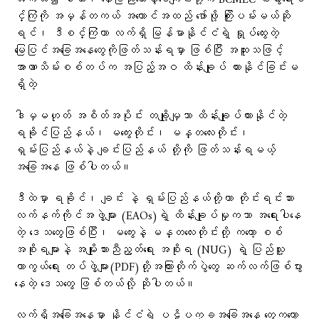
င်္ကြံကို အမှန်တကယ် အကောင်အထည် ဖော်ဖို့ ကြိုးပမ်းမယ်ဆို
ရင်၊ ဒီစင်္ကြံဟာ လက်ရှိ မြန်မာနိုင်ငံရဲ့ ရှုပ်ထွေးတဲ့
မြေပြင်အခြေအနေတွေကိုဖြတ်သန်းရမှာ ဖြစ်ပြီး အထူးသဖြင့်
အာဏာသိမ်းစစ်တပ်က အပြည့်အဝ ထိန်းချုပ် ထားနိုင်ခြင်းမ
ရှိတဲ့
ဒါမှမဟုတ် အစိတ်အပိုင်း တချို့မျှသာ ထိန်းချုပ်ထားနိုင်တဲ့
ရခိုင်ပြည်နယ်၊ မကွေးတိုင်း၊ မန္တလေးတိုင်း၊
ရှမ်းပြည်နယ်နဲ့ ချင်းပြည်နယ် တို့ကို ဖြတ်သန်းရမယ့်
အခြေအနေ ဖြစ်ပါတယ်။
ဒီထဲမှာ ရခိုင်၊ ချင်း နဲ့ ရှမ်းပြည်နယ်တို့ဟာ တိုင်းရင်းသား
လက်နက်ကိုင်အဖွဲ့များ (EAOs)ရဲ့ ထိန်းချုပ်မှုကသာ အရေးပါနေ
တဲ့ ဒေသတွေဖြစ်ပြီး၊ မကွေးနဲ့ မန္တလေးတိုင်းတို့ ကတော့ စစ်
အစိုးရများနဲ့ အမျိုးသားညီညွတ်ရေး အစိုးရ (NUG) ရဲ့ ပြည်သူ့
ကာကွယ်ရေး တပ်ဖွဲ့များ(PDF)တို့အကြားတိုက်ပွဲတွေ ဆက်လက်ဖြစ်ပွား
နေတဲ့ ဒေသတွေ ဖြစ်တယ်လို့ ဆိုပါတယ်။
လက်ရှိအခြေအနေမှာ နိုင်ငံရဲ့ ပဋိပက္ခအခြေအနေ တွေကတော့