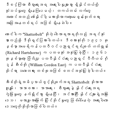
ဒီစင်္ကြံဟာ စီးပွားရေးအရ အရေးပါမှုများစွာ ရှိနိုင်တယ်လို့
သုံးသပ်မှုတွေ ရှိနေကြပေမယ့်၊ တကယ်တမ်း လက်တွေ့
အကောင်အထည် ဖော်နိုင်ပါ့မလားဆိုတာကတော့မေးခွန်းထုတ်စရာ
အခြေအနေတစ်ရပ် အဖြစ် ရှိနေဆဲပါ။
ဆောင်းပါက “Shatterbelt” ဆိုတဲ့ ဝေါဟာရဟာရကိုလည်း အရင်ဆုံး
နားလည်ဖို့ ဒီလိုရှင်းပြထားပါတယ်။ ဒီစကားလုံးကို ၁၉၄၁ ခု
နှစ်မှာအမေရိကန်ပထဝီဝင်ပညာရှင်ရစ်ချတ် ဟတ်ရှုန်း
(Richard Hartshorne) က ပထမဆုံး အသုံးပြုခဲ့ပြီး၊ ၁၉၆၁
ခုနှစ်မှာတော့ ဗြိတိသျှ ပထဝီနိုင်ငံရေးပညာရှင် ဝီလီယမ် ဂို
ဒွန် အီးစ်တို (William Gordon East) က ပထဝီနိုင်ငံရေး
ဆိုင်ရာ သဘောတရား တစ်ခုအဖြစ် စတင်အသုံးပြုခဲ့ပါတယ်။
အီးစ်တိုရဲ့အဓိပ္ပာယ်ဖွင့်ဆိုချက်အရ Shatterbelt ဆိုတာဟာ
လူမျိုး၊ ဘာသာစကား၊ ဘာသာရေး၊ စီးပွားရေးနဲ့ နိုင်ငံရေးအရ
ကွဲပြားမှုတွေ နက်ရှိုင်းစွာ ရှိနေပြီး၊ အင်အားကြီး နိုင်ငံများရဲ့အကြား
ဒေသ၊ မဟာဗျူဟာမြောက် ပြိုင်ဆိုင်မှုတွေ ဖြစ်ပေါ်နေတဲ့ အရေးပါသော
ဒေသတွေကိုဆိုလိုတာဖြစ်ပါတယ်။