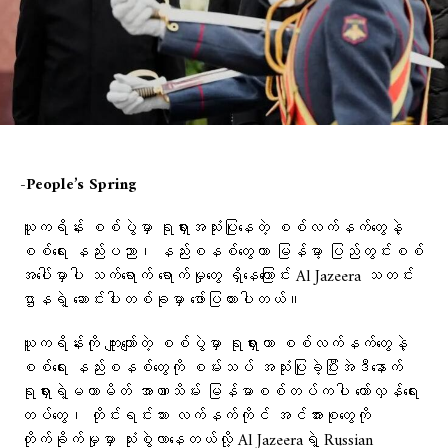
-People’s Spring
ယူကရိန်း စစ်ပွဲမှာ ရုရှားအသုံးပြုနေတဲ့ စစ်လက်နက်တွေနဲ့
စစ်ရေး နည်းပညာ၊ နည်းစနစ်တွေဟာ မြန်မာ့ ပြည်တွင်းစစ်
အပေါ်မှာပါ သက်ရောက် ရောက်မှုတွေ ရှိနေကြောင်း Al Jazeera သတင်း
ဌာနရဲ့ ဆောင်းပါးတစ်ခုမှာ ဖော်ပြထားပါတယ်။
ယူကရိန်းကို ကျူးကျော်တဲ့ စစ်ပွဲမှာ ရုရှားဟာ စစ်လက်နက်တွေနဲ့
စစ်ရေး နည်းစနစ်တွေကို စမ်းသပ် အသုံးပြုခဲ့ပြီးအဲဒီနောက်
ရုရှားရဲ့မဟာမိတ် အာဏာသိမ်း မြန်မာစစ်တပ်ကပါ တော်လှန်ရေး
တပ်တွေ၊ တိုင်းရင်းသား လက်နက်ကိုင် အင်အားစုတွေကို
တိုက်ခိုက်မှုမှာ သုံးစွဲလာနေတယ်လို့ Al Jazeeraရဲ့ Russian