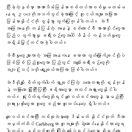
ပြီးခဲ့တဲ့နှစ်မှာ အာဏာသိမ်းမြန်မာစစ်တပ်ဟာစစ်မှုမထမ်းမ
နေရ ဥပဒေကိုအသက်သွင်းခဲ့တာကြောင့် လူငယ်အများအပြားဟာ
မြန်မာနိုင်ငံကို စွန့်ခွာ ထွက်ပြေးကုန်ပါတယ်။ အဲဒီ
အခြေအနေကို တန်ပြန်တဲ့ အနေနဲ့ စစ်ကောင်စီ အာဏာပိုင်တွေဟာ
ပြည်ပ ထွက်ခွာမှု ခရီးစဉ်တွေအပေါ် ဖိနှိပ် ကန့်သတ်မှုတွေ
အရှိန်မြှင့်တင်လာခဲ့ပါတယ်။
ဖိစီးမှုတွေ များလာတဲ့ အခြေအနေကနေ ခဏတာ လွတ်မြောက်ချင်လို့ပဲ
ဖြစ်ဖြစ် ပြည်သူတွေဟာ ပြည်တွင်း အပျော်ခရီးစဉ်တွေကို
အလျဉ်းသင့်သလို ရွေးချယ်လာကြတာ ဖြစ်ပါတယ်။
အဲဒီလိုမျိုး စိတ်ထွက်ပေါက် ရှာချင်ကြတဲ့ သဘောတရားကို ရန်ကုန်
နဲ့ တခြားသော မြို့ကြီးပြကြီး ဧရိယာတွေမှာ အထင်အရှား တွေ့နိုင်ပါ
တယ်။ ရုံးပိတ်ရက်တွေဆိုရင် စျေးဝယ်စင်တာတွေနဲ့ နာမည်ကြီး
ဘုရားပုထိုးတွေဟာ လူတွေ စည်ကား ထူထပ်နေလေ့ ရှိပါတယ်။
စျေးဝယ်စင်တာကြီး တစ်ခုထဲမှာတော့ ဒိန်းမတ် နိုင်ငံထုတ် ဘီယာ
အမှတ်တံဆိပ် Carlsbergဟာ လူအများကို ဆွဲဆောင်နေနိုင်တာ တွေ့ရ
ပါတယ်။ နှစ်သစ်ကူးကို ကြိုတဲ့ ပျော်ပွဲရွှင်ပွဲတွေမှာ ဆိုရင်တော့