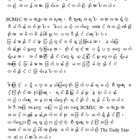
လည်း အဟန့်အတား ဖြစ်စေ နိုင်တယ်လို့ ဆိုထားပါတယ်။
BCMECဟာမဟာဗျူဟာအရရော၊စီးပွားရေးအရပါ အလားအလာရှိတဲ့
စီမံကိန်းတစ်ခုပါ။ ဒါပေမယ့် လက်တွေ့ အကောင်အထည် ဖော်ဖို့
ဆိုတာ အဓိကစိန်ခေါ်မှုက ပထဝီနိုင်ငံရေးပါပဲ။
မြန်မာနိုင်ငံမှာ ပြည်တွင်းစစ်ရှည်ကြာနေတာ၊ နယ်မြေ
ထိန်းချုပ်မှုတွေ ကွဲပြားနေတာ၊ တိုင်းရင်းသား ပဋိပက္ခတွေ ဆက်
ရှိနေတာ၊ အင်အားကြီး နိုင်ငံတွေရဲ့ ယှဉ်ပြိုင်မှု တွေလည်း ရှိနေ
တာကြောင့် မြန်မာဟာ ဖြတ်သန်းဘို့ မတည်ငြိမ်တဲ့ နိုင်ငံ
တစ်နိုင်ငံ ဖြစ်နေပါတယ်။
ဒါကြောင့် ပဋိပက္ခနယ်မြေတွေကို ဖြတ်သန်းရမယ့် စီးပွားရေး စ
င်္ကြံတိုင်းဟာ လုံခြုံရေး၊ ရင်းနှီးမြှုပ်နှံမှု နဲ့ လုပ်ငန်း
လည်ပတ်ရေး အန္တရာယ်တွေကို ရင်ဆိုင် ရနိုင်ပါတယ်။
အဲဒီအခြေအနေတွေ မပြေလည် သေးသရွေ့ BCMEC ဟာ မဟာဗျူဟာ
အဆင့်က မျှော်မှန်းချက်တစ်ခု အဖြစ်ပဲ ဆက်ရှိနိုင်ပြီး၊
လက်တွေ့ကျပြီး ရေရှည်တည်တံ့တဲ့ စီးပွားရေးစင်္ကြံအဖြစ်
အကောင်အထည် ပေါ်လာဖို့တော့ ခက်ခဲနိုင်တယ်လို့ The Daily Star
က သုံးသပ်ထားပါတယ်။