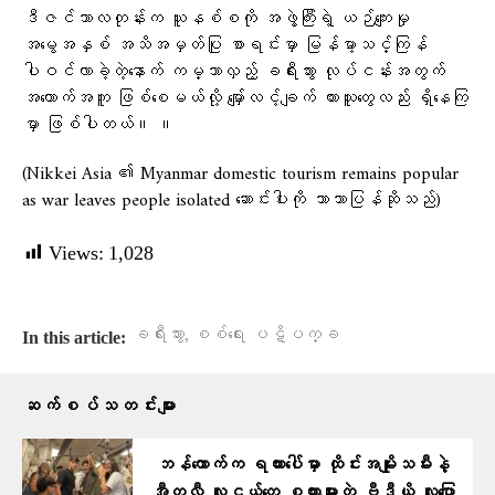
ဒီဇင်ဘာလတုန်းက ယူနစ်စကို အဖွဲ့ကြီးရဲ့ ယဉ်ကျေးမှု
အမွေအနှစ် အသိအမှတ်ပြု စာရင်းမှာ မြန်မာ့သင်္ကြန်
ပါဝင်လာခဲ့တဲ့နောက် ကမ္ဘာလှည့် ခရီးသွား လုပ်ငန်းအတွက်
အထောက်အကူ ဖြစ်စေမယ်လို့ မျှော်လင့်ချက် ထားသူတွေလည်း ရှိနေကြ
မှာ ဖြစ်ပါတယ်။ ။
(Nikkei Asia ၏ Myanmar domestic tourism remains popular
as war leaves people isolated ဆောင်းပါးကို ဘာသာပြန်ဆိုသည်)
Views:
1,028
,
ခရီးသွား
စစ်ရေး ပဋိပက္ခ
In this article:
ဆက်စပ်သတင်းများ
ဘန်ကောက်က ရထားပေါ်မှာ ထိုင်းအမျိုးသမီးနဲ့
အီတလီ လူငယ်တွေ စကားများတဲ့ ဗီဒီယို လူပြော