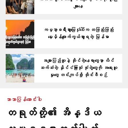
များနေ
ကမ္ဘာ့ခရီးသွားမြေပုံပေါ်က တဖြည်းဖြည်း
မှေးမှိန်ပျောက်ကွယ်သွားရတဲ့ မြန်မာ
အများပြည်သူနဲ့ ဆိုင်တဲ့နေရာတွေမှာ လိင်
ဆက်ဆံတဲ့ နိုင်ငံခြားသုံး စုံတွဲတွေကို အရေးယူ
မှုတွေ တင်းကျပ်ဖို့ ထိုင်းစီစဉ်
ဘာသာပြန်ဆောင်းပါး
တရုတ်တို့၏ အိန္ဒိယ