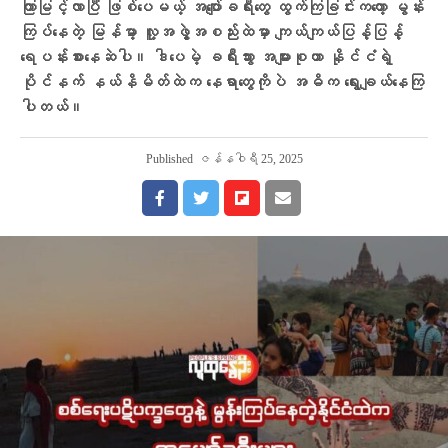
ကြာမြင့်လာပြီ ဖြစ်ပေမယ့် အပျော်ခရီးတွေ ထွက်ကြခြင်းကတော့ မွန်း
ကြပ်နေတဲ့ မြန်မာ့ လူ့အဖွဲ့အစည်းထဲမှာ ကျယ်ကျယ်ပြန့်ပြန့်
ရေပန်းစားနေဆဲပါ။ ဒါပေမဲ့ ခရီးသွား အများစုဟာ နိုင်ငံရဲ့
ပိုင်နက် နယ်နိမိတ်ထဲက နေရာတွေကိုပဲ အဓိက ရွေးချယ်နေကြ
ပါတယ်။
Published
ဇန်နဝါရီ 25, 2025