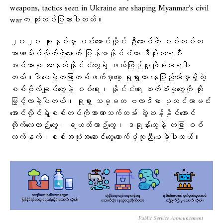
weapons, tactics seen in Ukraine are shaping Myanmar’s civil
warက သုံးသပ်ပြထားပါတယ်။
၂၀၂၁ ခုနှစ်မှာ မင်းအောင်လှိုင် ဦးဆောင်တဲ့ စစ်တပ်က
အာဏာသိမ်းလိုက်တဲ့နောက် မြန်မာနိုင်ငံဟာ ဒီမိုကရေစီ
အင်အားစု အနောက်နိုင်ငံတွေရဲ့ ဖယ်ကြဉ်မှုကိုခံလာရပါ
တယ်။ဒါပေမဲ့တခြားတစ်ဖက်မှာတော့ ရုရှားဟာ နေပြည်တော်မှာရှိတဲ့
စစ်ဗိုလ်ချုပ်တွေနဲ့ စစ်ရေး၊ နိုင်ငံရေး ဆက်ဆံမှုတွေကို တိုး
မြှင့်လာခဲ့ပါတယ်။ ရုရှား သမ္မတ ဗလာဒီမာ ပူတင်ဟာမင်း
အောင်လှိုင်ရဲ့စစ်တပ်ကိုအာဏာသက်တမ်း ဆွဲဆန့်နိုင်အောင်
တိုက်လေယာဉ်တွေ၊ ရဟတ်ယာဉ်တွေ၊ ဒရုန်းတွေနဲ့ တခြား စစ်
လက်နက်၊စစ်အသုံးအဆောင်တွေထောက်ပံ့ကူညီပေးခဲ့ပါတယ်။
Public Service Announcement