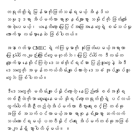
တရုတ်တို့ရဲ့ မြန်မာကိုဖြတ်သန်းရမယ့် အိန္ဒိယ
သမုဒ္ဒရာ အိပ်မက်ဟာ ရာစုနှစ်များစွာ သမိုင်းကို ဖြတ်ကျော်
လာခဲ့ပေမယ့်၊ ယနေ့ထိတော့ မြေပြင်အခြေအနေ တွေရဲ့ စမ်းသပ်မှု
အောက်မှာ လမ်းမှားနေဆဲ ဖြစ်ပါတယ်။
အနာဂတ်မှာ CMEC ရဲ့ ကံကြမ္မာကို ဆုံးဖြတ်ပေးမယ့်အရာဟာ
မြေပုံပေါ်က မျဉ်းကြောင်းတွေမဟုတ်ဘဲ၊မြေပြင်ပေါ်က ဒီလမ်းတ
လျှောက်မှာ နေထိုင်ကြတဲ့ ဒေသခံတိုင်းရင်းသား ပြည်သူတွေနဲ့ အဲဒီ
ဒေသတွေကို အမှန်တကယ်ထိမ်းချုပ်ထားတဲ့ ဒေသခံ အုပ်ချုပ်သူ
တွေဘဲ ဖြစ်ပါတယ်။
ဒီဒေသတွေကို မထိမ်းချုပ်နိုင်တော့တဲ့ နေပြည်တော် စစ်အစိုးရ
တစ်ဦးထဲကိုသာ ဆွေးနွေးနေမယ် ဆိုရင်တော့တရုတ်တို့ရဲ့ ပင်လယ်
ထွက်ပေါက်ဆီဦးတည်တဲ့အိပ်မက်ဟာ စီးပွားရေးစင်္ကြံ တစ်ခု
အဖြစ် အသက်ဝင်လာမယ့်အစား ရာစုနှစ်များစွာ ဆက်လက်
သယ်ဆောင်ရမယ့် ပထဝီနိုင်ငံရေး အိပ်မက်တစ်ခုအဖြစ်
သာ ကျန်ရှိ သွားပါလိမ့်မယ်။ ။