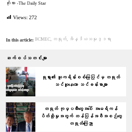
ကိုးကား -The Daily Star
Views:
272
,
,
BCMEC
တရုတ်
အိန္ဒိယသမုဒ္ဒရာ
In this article:
ဆက်စပ်သတင်းများ
ရုရှား၏ ယူကရိန်းစစ်မြေပြင်မှ တရုတ်
သင်ယူနေသော သင်ခန်းစာများ
တရုတ် ကုမ္ပဏီတွေအပေါ် အမေရိကန်
ပိတ်ဆို့မှုအတွက် တန်ပြန်အစီအစဉ်တွေ
တရုတ်ကြေညာ