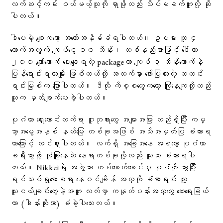
လက်ဆင့်ကမ်း ဝယ်မယ့်သူကို ရှာဖို့လည်း သိပ်မခက်ဘူးလို့ ဆို
ပါတယ်။
ဒါပေမဲ့ စျေးကတော့ အတော်အနှိမ်ခံရပါတယ်။ ဥပမာ လူ ၄
ယောက်အတွက် ကျပ်ငွေ ၁၀ သိန်း၊ တစ်နည်းအားဖြင့် ဒေါ်လာ
၂၀၀ ကျော်လောက် ပေးချေရတဲ့ packageဟာ ကျပ် ၃ သိန်းလောက်နဲ့
ပြန်ရောင်းရတာမျိုး ဖြစ်တယ်လို့ အထက်မှာ ဖော်ပြထားတဲ့ သတင်း
ရင်းမြစ်က ပြောပါတယ်။ ဒီလို ကိစ္စတွေကတော့ ကြုံနေကျလို့လည်း
သူက မှတ်ချက်ပေးခဲ့ပါတယ်။
ပုဂံဟာ ရှေးဟောင်းလက်ရာ ဂူဘုရားတွေ အများအပြား တည်ရှိပြီး ကမ္
ဘာ့အမွေအနှစ် နယ်မြေ တစ်ခုအဖြစ် အသိအမှတ်ပြု ခံထားရ
တာကြောင့် ထင်ရှားပါတယ်။ လက်ရှိ အခြေအနေ အရတော့ ပုဂံဟာ
ခရီးသွားဖို့ လုံခြုံနေဆဲ နေရာတစ်ခုလို့လည်း ယူဆ ခံထားရပါ
တယ်။ Nikkeiရဲ့ အဖွဲ့သား တစ်ယောက်တောင်မှ ပုဂံကို သွားပြီး
ရင်သပ်ရှုမောစရာ နေဝင်ချိန် အလှကို ခံစားရင်း သူ့
သူငယ်ချင်းတွေနဲ့အတူ လက်မှာ ကနုတ်ပန်းအလှတွေ ဆေးရေးခြယ်
တာ (ဒါန်းဆိုးတာ) ခံခဲ့ပါသေးတယ်။