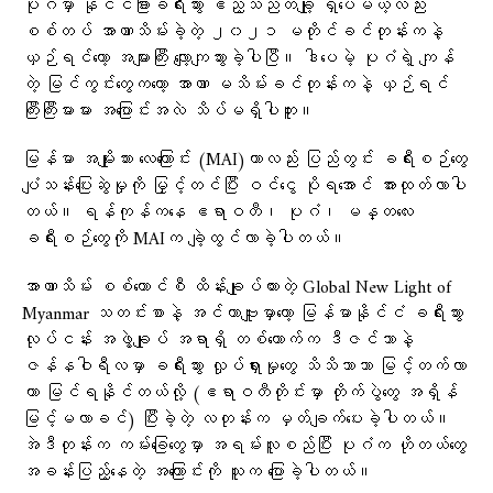
ပုဂံမှာ နိုင်ငံခြားခရီးသွား ဧည့်သည်တချို့ ရှိပေမယ့်လည်း
စစ်တပ် အာဏာသိမ်းခဲ့တဲ့ ၂၀၂၁ မတိုင်ခင်တုန်းကနဲ့
ယှဉ်ရင်တော့ အများကြီး လျော့ကျသွားခဲ့ပါပြီ။ ဒါပေမဲ့ ပုဂံရဲ့ ကျန်
တဲ့ မြင်ကွင်းတွေကတော့ အာဏာ မသိမ်းခင်တုန်းကနဲ့ ယှဉ်ရင်
ကြီးကြီးမားမား အပြောင်းအလဲ သိပ်မရှိပါဘူး။
မြန်မာ အမျိုးသား လေကြောင်း (MAI)ဟာလည်း ပြည်တွင်း ခရီးစဉ်တွေ
ပျံသန်းပြေးဆွဲမှုကို မြှင့်တင်ပြီး ဝင်ငွေ ပိုရအောင် အားထုတ်လာပါ
တယ်။ ရန်ကုန်ကနေ ဧရာဝတီ၊ ပုဂံ၊ မန္တလေး
ခရီးစဉ်တွေကို MAIက ချဲ့ထွင်လာခဲ့ပါတယ်။
အာဏာသိမ်း စစ်ကောင်စီ ထိန်းချုပ်ထားတဲ့ Global New Light of
Myanmar သတင်းစာနဲ့ အင်တာဗျူးမှာတော့ မြန်မာနိုင်ငံ ခရီးသွား
လုပ်ငန်း အဖွဲ့ချုပ် အရာရှိ တစ်ယောက်က ဒီဇင်ဘာနဲ့
ဇန်နဝါရီလမှာ ခရီးသွား လှုပ်ရှားမှုတွေ သိသိသာသာ မြင့်တက်လာ
တာ မြင်ရနိုင်တယ်လို့ (ဧရာဝတီတိုင်းမှာ တိုက်ပွဲတွေ အရှိန်
မြင့်မလာခင်) ပြီးခဲ့တဲ့ လတုန်းက မှတ်ချက်ပေးခဲ့ပါတယ်။
အဲဒီတုန်းက ကမ်းခြေတွေမှာ အရမ်းလူစည်ပြီး ပုဂံက ဟိုတယ်တွေ
အခန်းပြည့်နေတဲ့ အကြောင်းကို သူက ပြောခဲ့ပါတယ်။