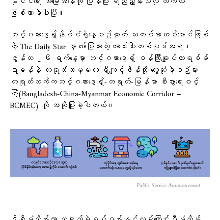
နိုင်ငံရေး အခြေအနေကို ပြန်ပြီး ရည်ညွှန်းသလို တကယ်
ဖြစ်လာခဲ့ပါပြီ။
ဘင်္ဂလားဒေ့ရှ်နိုင်ငံရဲ့နေ့စဥ်ထုတ် သတင်းစာတစ်စောင်ဖြစ်
တဲ့ The Daily Star မှာ ဖော်ပြထားတဲ့ ဆောင်းပါးတစ်ပုဒ်အရ၊
ဇွန်လ ၂၆ ရက်နေ့မှာ ဘင်္ဂလားဒေ့ရှ် ဝန်ကြီးချုပ်တာရစ်ခ်
ရာမန်နဲ့ တရုတ်သမ္မတ ရှီကျင့်ဖိန်တို့ တွေ့ဆုံခဲ့စဉ်မှာ
တရုတ်ဘက်ကဘင်္ဂလားဒေ့ရှ်-တရုတ်-မြန်မာ စီးပွားရေးစင်္
ကြံ(Bangladesh-China-Myanmar Economic Corridor –
BCMEC) ကို အဆိုပြုခဲ့ပါတယ်။
Public Service Announcement
ဒီစီမံကိန်းဟာ တရုတ်ရဲ့ရပ်ဝန်းနှင့်လမ်းကြောင်းစီမံကိန်း