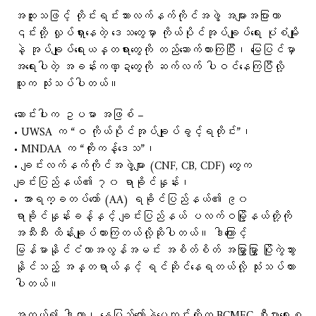
အထူးသဖြင့် တိုင်းရင်းသားလက်နက်ကိုင်အဖွဲ့ အများအပြားဟာ
၎င်းတို့ လှုပ်ရှားနေတဲ့ ဒေသတွေမှာ ကိုယ်ပိုင်အုပ်ချုပ်ရေး ပုံစံမျိုး
နဲ့ အုပ်ချုပ်ရေးယန္တရားတွေကို တည်ဆောက်ထားကြပြီး၊ မြေပြင်မှာ
အရေးပါတဲ့ အခန်းကဏ္ဍတွေကို ဆက်လက် ပါဝင်နေကြပြီလို့
သူက သုံးသပ်ပါတယ်။
ဆောင်းပါးက ဥပမာ အဖြစ် –
• UWSA က “ဝ ကိုယ်ပိုင်အုပ်ချုပ်ခွင့်ရတိုင်း”၊
• MNDAA က “ကိုးကန့်ဒေသ”၊
• ချင်းလက်နက်ကိုင်အဖွဲ့များ (CNF, CB, CDF) တွေက
ချင်းပြည်နယ်၏ ၇၀ ရာခိုင်နှုန်း၊
• အာရက္ခတပ်တော် (AA) ရခိုင်ပြည်နယ်၏ ၉၀
ရာခိုင်နှုန်းခန့်နှင့် ချင်းပြည်နယ် ပလက်ဝမြို့နယ်တို့ကို
အသီးသီး ထိန်းချုပ်ထားကြတယ်လို့ဆိုပါတယ်။ ဒါကြောင့်
မြန်မာနိုင်ငံဟာအလွန်အမင်း အစိတ်စိတ် အမြွှာမြွှာ ပြိုကွဲသွား
နိုင်သည့် အန္တရာယ်နှင့် ရင်ဆိုင်နေရတယ်လို့ သုံးသပ်ထား
ပါတယ်။
အကယ်၍ ဒါကာ၊ နေပြည်တော်နဲ့ပေကျင်းတို့က BCMEC စီးပွားရေးစ