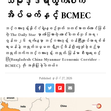
သမုဒ္ဒရာထွက်ပေါက်
အိပ်မက်နှင့် BCMEC
ဘင်္ဂလားဒေ့ရှ်နိုင်ငံရဲ့နေ့စဥ်ထုတ် သတင်းစာတစ်စောင်ဖြစ်
တဲ့ The Daily Star မှာ ဖော်ပြထားတဲ့ ဆောင်းပါးတစ်ပုဒ်အရ၊
ဇွန်လ ၂၆ ရက်နေ့မှာ ဘင်္ဂလားဒေ့ရှ် ဝန်ကြီးချုပ်တာရစ်ခ်
ရာမန်နဲ့ တရုတ်သမ္မတ ရှီကျင့်ဖိန်တို့ တွေ့ဆုံခဲ့စဉ်မှာ
တရုတ်ဘက်ကဘင်္ဂလားဒေ့ရှ်-တရုတ်-မြန်မာ စီးပွားရေးစင်္
ကြံ(Bangladesh-China-Myanmar Economic Corridor –
BCMEC) ကို အဆိုပြုခဲ့ပါတယ်။
Published
ဇူလိုင် 27, 2026