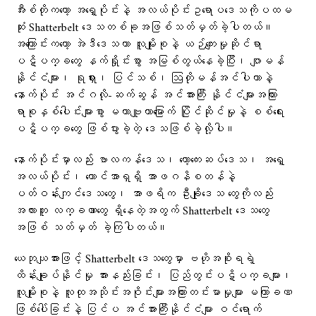
အီးစ်တိုကတော့ အရှေ့ပိုင်းနဲ့ အလယ်ပိုင်းဥရောပဒေသကိုပထမ
ဆုံး Shatterbelt ဒေသတစ်ခုအဖြစ်သတ်မှတ်ခဲ့ပါတယ်။
အကြောင်းကတော့ အဲဒီဒေသဟာ လူမျိုးစုနဲ့ ယဉ်ကျေးမှုဆိုင်ရာ
ပဋိပက္ခတွေ နက်ရှိုင်းစွာ အမြစ်တွယ်နေခဲ့ပြီး၊ ဂျာမန်
နိုင်ငံများ၊ ရုရှား၊ ပြင်သစ်၊ ဩတိုမန်အင်ပါယာနဲ့
နောက်ပိုင်း အင်ဂလို-ဆက်ဆွန် အင်အားကြီး နိုင်ငံများအကြား
ရာစုနှစ်ပေါင်းများစွာ မဟာဗျူဟာမြောက် ပြိုင်ဆိုင်မှုနဲ့ စစ်ရေး
ပဋိပက္ခတွေ ဖြစ်ပွားခဲ့တဲ့ ဒေသဖြစ်ခဲ့လို့ပါ။
နောက်ပိုင်းမှာလည်း ဗာလကန်ဒေသ၊ ကော့ကေးဆပ်ဒေသ၊ အရှေ့
အလယ်ပိုင်း၊ တောင်အာရှရှိ အာဖဂနိစတန်နဲ့
ပတ်ဝန်းကျင်ဒေသတွေ၊ အာဖရိက ဦးချိုဒေသ တွေကိုလည်း
အလားတူ လက္ခဏာတွေ ရှိနေတဲ့အတွက် Shatterbelt ဒေသတွေ
အဖြစ် သတ်မှတ် ခဲ့ကြပါတယ်။
ယေဘုယျအားဖြင့် Shatterbelt ဒေသတွေမှာ ဗဟိုအစိုးရရဲ့
ထိန်းချုပ်နိုင်မှု အားနည်းခြင်း၊ ပြည်တွင်းပဋိပက္ခများ၊
လူမျိုးစုနဲ့ လူထုအသိုင်းအဝိုင်းများအကြားတင်းမာမှုများ မကြာခဏ
ဖြစ်ပေါ်ခြင်းနဲ့ ပြင်ပ အင်အားကြီးနိုင်ငံများ ဝင်ရောက်