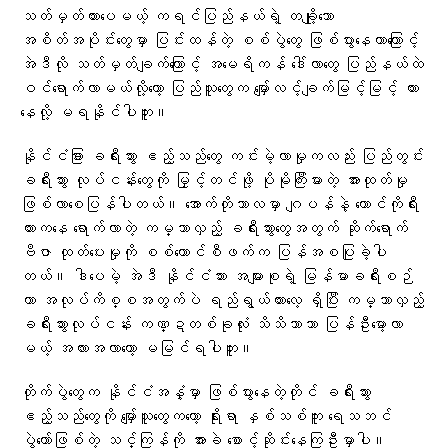
သတ်မှတ်ထားပေမယ့် ကရင်ပြည်နယ်ရဲ့ တချို့သော
အစိတ်အပိုင်းတွေမှာ ပြင်းထန်တဲ့ စစ်ပွဲတွေ ဖြစ်ပွားနေတာကြောင့်
အဲဒီလို သတ်မှတ်ချက်ကြောင့် အမေရိကန် ဒေါ်လာတွေ ပြည်နယ်ထဲ
ဝင်ရောက်လာမယ်လို့တော့ ပြည်သူတွေက မျှော်လင့်ချက်မြင့်မြင့် ထား
နေလို့ မရနိုင်ပါဘူး။
နိုင်ငံခြား ခရီးသွား ဧည့်သည်တွေ ကင်းမဲ့လာမှုကလည်း ပြည်တွင်း
ခရီးသွား လုပ်ငန်းတွေကို မြှင့်တင်ဖို့ ပိုမိုကြီးမားတဲ့ အားထုတ်မှု
ဖြစ်လာစေပြန်ပါတယ်။ အောက်တိုဘာလမှာ ဂျပန်နဲ့ တောင်ကိုရီး
ယားကနေ ရောက်လာတဲ့ ကမ္ဘာလှည့် ခရီးသွားတွေအတွက် ဆိုက်ရောက်
ဗီဇာ ထုတ်ပေးမှုကို စစ်​ကောင်စီဖက်က ပြန်အစပြုခဲ့ပါ
တယ်။ ဒါပေမဲ့ အဲဒီ နိုင်ငံသား အများစုရဲ့ မြန်မာခရီးစဉ်
ဟာ အလုပ်ကိစ္စအတွက်ပဲ ရည်ရွယ်ထားလေ့ ရှိပြီး ကမ္ဘာလှည့်
ခရီးသွားလုပ်ငန်း ကဏ္ဍတစ်ခုလုံး သိသိသာသာ ပြန်ဦးမော့လာ
မယ့် အလားအလာတော့ မမြင်ရပါဘူး။
တိုက်ပွဲတွေက နိုင်ငံအနှံ့မှာ ဖြစ်ပွားနေတဲ့တိုင် ခရီးသွား
ဧည့်သည်တွေကို မျှော်သူတွေကတော့ ရိုးရာ နှစ်သစ်ကူး ရေသဘင်
ပွဲတော်ဖြစ်တဲ့ သင်္ကြန်ကို အားခဲ စောင့်ဆိုင်းနေကြဦးမှာပါ။