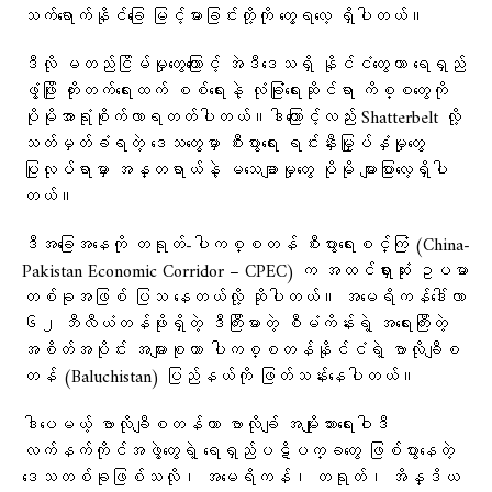
သက်ရောက်နိုင်ခြေ မြင့်မားခြင်းတို့ကို တွေ့ရလေ့ ရှိပါတယ်။
ဒီလို မတည်ငြိမ်မှုတွေကြောင့် အဲဒီဒေသရှိ နိုင်ငံတွေဟာ ရေရှည်
ဖွံ့ဖြိုး တိုးတက်ရေးထက် စစ်ရေးနဲ့ လုံခြုံရေးဆိုင်ရာ ကိစ္စတွေကို
ပိုမိုအာရုံစိုက်လာရတတ်ပါတယ်။ဒါကြောင့်လည်း Shatterbelt လို့
သတ်မှတ်ခံရတဲ့ ဒေသတွေမှာ စီးပွားရေး ရင်းနှီးမြှုပ်နှံမှုတွေ
ပြုလုပ်ရာမှာ အန္တရာယ်နဲ့ မသေချာမှုတွေ ပိုမို များပြားလေ့ရှိပါ
တယ်။
ဒီအခြေအနေကို တရုတ်-ပါကစ္စတန် စီးပွားရေးစင်္ကြံ (China-
Pakistan Economic Corridor – CPEC) က အထင်ရှားဆုံး ဥပမာ
တစ်ခုအဖြစ် ပြသ နေတယ်လို့ ဆိုပါတယ်။ အမေရိကန်ဒေါ်လာ
၆၂ ဘီလီယံတန်ဖိုးရှိတဲ့ ဒီကြီးမားတဲ့ စီမံကိန်းရဲ့ အရေးကြီးတဲ့
အစိတ်အပိုင်း အများစုဟာ ပါကစ္စတန်နိုင်ငံရဲ့ ဗာလိုချီစ
တန် (Baluchistan) ပြည်နယ်ကို ဖြတ်သန်းနေပါတယ်။
ဒါပေမယ့် ဗာလိုချီစတန်ဟာ ဗာလိုချ် အမျိုးသားရေးဝါဒီ
လက်နက်ကိုင်အဖွဲ့တွေရဲ့ ရေရှည်ပဋိပက္ခတွေ ဖြစ်ပွားနေတဲ့
ဒေသတစ်ခုဖြစ်သလို၊ အမေရိကန်၊ တရုတ်၊ အိန္ဒိယ