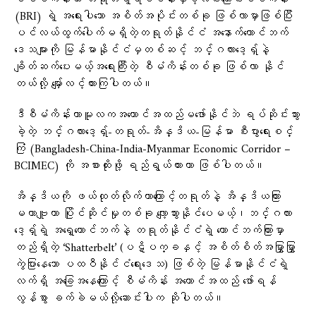
(BRI) ရဲ့ အရေးပါသော အစိတ်အပိုင်းတစ်ခု ဖြစ်လာမှာဖြစ်ပြီး
ပင်လယ်ထွက်ပေါက်မရှိတဲ့တရုတ်နိုင်ငံ အနောက်တောင်ဘက်
ဒေသများကို မြန်မာနိုင်ငံမှတစ်ဆင့် ဘင်္ဂလားဒေ့ရှ်နဲ့
ချိတ်ဆက်ပေးမယ့်အရေးကြီးတဲ့ စီမံကိန်းတစ်ခု ဖြစ်လာ နိုင်
တယ်လို့ မျှော်လင့်ထားကြပါတယ်။
ဒီစီမံကိန်းဟာမူလကအကောင်အထည်မဖော်နိုင်ဘဲ ရပ်ဆိုင်းသွား
ခဲ့တဲ့ ဘင်္ဂလားဒေ့ရှ်-တရုတ်-အိန္ဒိယ-မြန်မာ စီးပွားရေးစင်္
ကြံ (Bangladesh-China-India-Myanmar Economic Corridor –
BCIMEC) ကို အစားထိုးဖို့ ရည်ရွယ်ထားတာ ဖြစ်ပါတယ်။
အိန္ဒိယကို ဖယ်ထုတ်လိုက်တာကြောင့်တရုတ်နဲ့ အိန္ဒိယကြား
မဟာဗျူဟာ ပြိုင်ဆိုင်မှုတစ်ခု လျော့သွားနိုင်ပေမယ့်၊ဘင်္ဂလား
ဒေ့ရှ်ရဲ့ အရှေ့တောင်ဘက်နဲ့ တရုတ်နိုင်ငံရဲ့ တောင်ဘက်ကြားမှာ
တည်ရှိတဲ့ ‘Shatterbelt’ (ပဋိပက္ခနှင့် အစိတ်စိတ်အမြွှာမြွှာ
ကွဲပြားနေသော ပထဝီနိုင်ငံရေးဒေသ) ဖြစ်တဲ့ မြန်မာနိုင်ငံရဲ့
လက်ရှိ အခြေအနေကြောင့် စီမံကိန်း အကောင်အထည် ဖော်ရန်
လွန်စွာ ခက်ခဲမယ်လို့ဆောင်းပါးက ဆိုပါတယ်။