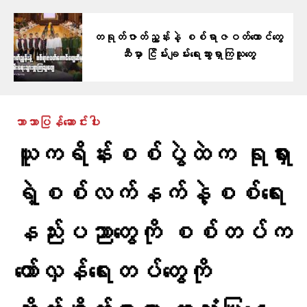
တရုတ်ဇာတ်ညွှန်းနဲ့ ​စစ်ရာဇဝတ်​ကောင်​တွေ
ဆီမှာ ငြိမ်းချမ်း​ရေးသွားရှာကြသူ​​တွေ
ဘာသာပြန်ဆောင်းပါး
ယူကရိန်းစစ်ပွဲထဲက ရုရှား
ရဲ့စစ်လက်နက်နဲ့စစ်ရေး
နည်းပညာ​တွေကို စစ်တပ်က​
တော်လှန်​​ရေးတပ်​တွေကို