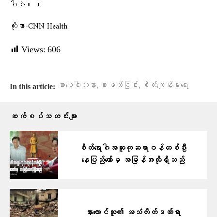
ပါပဲ။ ။
ကိုးကား-CNN Health
Views:
606
,
,
စာပေဝါသနာ
စာဖတ်ခြင်း
စိတ်ကျန်းမာရေး
In this article:
ဆက်စပ်သတင်းများ
စိတ်ရောဂါအထူးကုဆရာဝန်တစ်ဦး
‌နေပြည်တော်မှ အမြန်အလိုရှိသည်
နားထောင်သူ၏ အသံတိတ်ဒဏ်ရာ