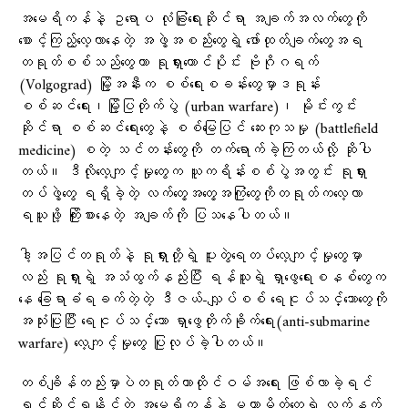
အမေရိကန်နဲ့ ဥရောပ လုံခြုံရေးဆိုင်ရာ အချက်အလက်တွေကို
စောင့်ကြည့်လေ့လာနေတဲ့ အဖွဲ့အစည်းတွေရဲ့ ဖော်ထုတ်ချက်တွေအရ
တရုတ်စစ်သည်တွေဟာ ရုရှားတောင်ပိုင်း ဗိုဂိုဂရက်
(Volgograd) မြို့အနီးက စစ်ရေးစခန်းတွေမှာဒရုန်း
စစ်ဆင်ရေး၊မြို့​ပြတိုက်ပွဲ (urban warfare)၊ မိုင်းကွင်း
ဆိုင်ရာ စစ်ဆင်ရေးတွေနဲ့ စစ်မြေပြင် ဆေးကုသမှု (battlefield
medicine) စတဲ့ သင်တန်းတွေကို တက်ရောက်ခဲ့ကြတယ်လို့ ဆိုပါ
တယ်။ ဒီလိုလေ့ကျင့်မှုတွေက ယူကရိန်းစစ်ပွဲအတွင်း ရုရှား
တပ်ဖွဲ့တွေ ရရှိခဲ့တဲ့ လက်တွေ့အတွေ့အကြုံတွေကိုတရုတ်ကလေ့လာ
ရယူဖို့ ကြိုးစားနေတဲ့ အချက်ကို ပြသနေပါတယ်။
ဒါ့အပြင်တရုတ်နဲ့ ရုရှားတို့ရဲ့ ပူးတွဲရေတပ်လေ့ကျင့်မှုတွေမှာ
လည်း ရုရှားရဲ့ အသံထွက်နည်းပြီး ရန်သူရဲ့ ရှာဖွေရေးစနစ်တွေက
နေ ခြေရာခံရခက်တဲ့တဲ့ ဒီဇယ်-လျှပ်စစ် ရေငုပ်သင်္ဘောတွေကို
အသုံးပြုပြီး ရေငုပ်သင်္ဘော ရှာဖွေတိုက်ခိုက်ရေး(anti-submarine
warfare) လေ့ကျင့်မှုတွေ ပြုလုပ်ခဲ့ပါတယ်။
တစ်ချိန်တည်းမှာပဲတရုတ်ဟာထိုင်ဝမ်အရေး ဖြစ်လာခဲ့ရင်
ရင်ဆိုင်ရနိုင်တဲ့ အမေရိကန်နဲ့ မဟာမိတ်တွေရဲ့ လက်နက်