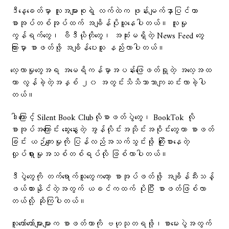
ဒီနေ့ခေတ်မှာ လူအများစုရဲ့ လက်ထဲက ဖုန်းမျက်နှာပြင်ဟာ
စာအုပ်တစ်အုပ်ထက် အချိန်ပိုယူနေပါတယ်။ လူမှု
ကွန်ရက်တွေ၊ ဗီဒီယိုတိုတွေ၊ အဆုံးမရှိတဲ့ News Feed တွေ
ကြားမှာ စာဖတ်ဖို့ အချိန်ပေးသူ နည်းလာပါတယ်။
လေ့လာမှုတွေအရ အမေရိကန်မှာအပန်းဖြေဖတ်ရှုတဲ့ အလေ့အထ
ဟာ လွန်ခဲ့တဲ့အနှစ် ၂၀ အတွင်းသိသိသာသာကျဆင်းလာခဲ့ပါ
တယ်။
ဒါကြောင့် Silent Book Clubလိုစာဖတ်ပွဲတွေ၊ BookTok လို
စာအုပ်အကြောင်း ဆွေးနွေးတဲ့ အွန်လိုင်းအသိုင်းအဝိုင်းတွေဟာ စာဖတ်
ခြင်း ယဉ်ကျေးမှုကို ပြန်လည်အသက်သွင်းဖို့ ကြိုးစားနေတဲ့
လှုပ်ရှားမှုအသစ်တစ်ရပ်လို ဖြစ်လာပါတယ်။
ဒီပွဲတွေကို တက်ရောက်သူတွေကတော့ စာအုပ်ဖတ်ဖို့ အချိန်သီးသန့်
ဖယ်ထားနိုင်တဲ့အတွက် ယခင်ကထက် ပိုပြီး စာဖတ်ဖြစ်လာ
တယ်လို့ ဆိုကြပါတယ်။
လူတော်တော်များများက စာဖတ်တာကို ဗဟုသုတရဖို့၊စာမေးပွဲအတွက်