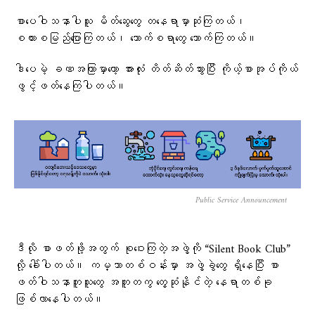
စာပေဝါသနာပါသူ မိတ်ဆွေတွေ တနေရာမှာဆုံကြတယ်၊
စကားစမြည်ပြောကြတယ်၊ သောက်စရာတွေ သောက်ကြတယ်။
ဒါပေမဲ့ ခဏအကြာမှာတော့ အားလုံး တိတ်ဆိတ်သွားပြီး ကိုယ့်စာအုပ်ကိုယ်
ဖွင့်ဖတ်နေကြပါတယ်။
Public Service Announcement
ဒီလို စာဖတ်ဖို့အတွက် စုဝေးကြတဲ့အဖွဲ့ကို “Silent Book Club”
လို့ ခေါ်ပါတယ်။ ကမ္ဘာတစ်ဝန်းမှာ အဖွဲ့ခွဲတွေ ရှိနေပြီး စာ
ဖတ်ဝါသနာတူသူတွေ အတူတကွ တွေ့ဆုံနိုင်တဲ့ နေရာတစ်ခု
ဖြစ်လာနေပါတယ်။