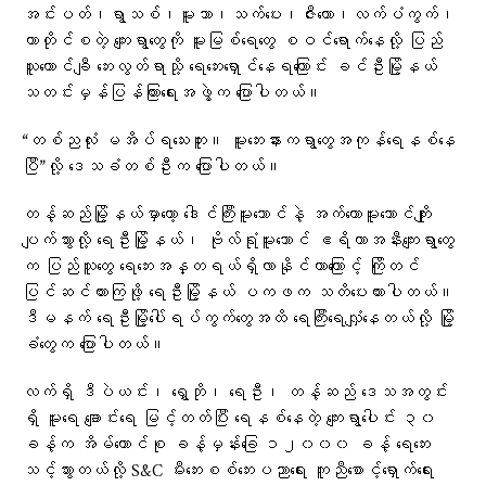
အင်းပတ်၊ရွာသစ်၊မူးသာ၊သက်ပေး၊ဇီးတော၊လက်ပံကွက်၊
တာတိုင်စတဲ့ ကျေးရွာတွေကို မူးမြစ်ရေတွေ စဝင်ရောက်နေလို့ ပြည်
သူ‌ထောင်ချီ ဘေးလွတ်ရာသို့ ရေဘေးရှောင်နေရကြောင်း ခင်ဦးမြို့နယ်
သတင်းမှန်ပြန်ကြားရေးအဖွဲ့က ပြောပါတယ်။
“တစ်ညလုံး မအိပ်ရသေးဘူး။ မူးဘေးနားကရွာတွေအကုန်ရေနစ်နေ
ပြီ”လို့ ဒေသခံတစ်ဦးက ပြောပါတယ်။
တန့်ဆည်မြို့နယ်မှာတော့ ဒေါင်ကြီးမူးဘောင်နဲ့ အက်တောမူးဘောင်ကျိုး
ပျက်သွားလို့ ရေဦးမြို့နယ်၊ ဗိုလ်ရုံမူးဘောင် ဧရိယာအနီးကျေးရွာတွေ
က ပြည်သူတွေ ရေဘေးအန္တရယ်ရှိလာနိုင်တာကြောင့် ကြိုတင်
ပြင်ဆင်ထားကြဖို့ ရေဦးမြို့နယ် ပကဖက သတိပေးထားပါတယ်။
ဒီမနက် ရေဦးမြို့ပေါ်ရပ်ကွက်တွေအထိ ရေကြီးရေလျှံနေတယ်လို့ မြို့
ခံတွေက ပြောပါတယ်။
လက်ရှိ ဒီပဲယင်း၊ ရွှေဘို၊ ရေဦး၊ တန့်ဆည် ဒေသအတွင်း
ရှိ မူးရေ ချောင်းရေ မြင့်တတ်ပြီး ရေနစ်နေတဲ့ ကျေးရွာပေါင်း ၃၀
ခန့်က အိမ်ထောင်စု ခန့်မှန်းခြေ ၁၂၀၀၀ ခန့် ရေဘေး
သင့်သွားတယ်လို့ S&C မီးဘေးစစ်ဘေးပညာရေး ကူညီစောင့်ရှောက်ရေး