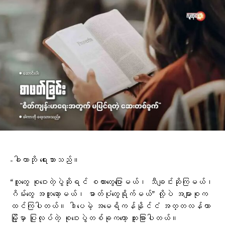
-ခါကာဘို ရေးသားသည်။
“လူတွေ စုဝေးတဲ့ပွဲဆိုရင် စကားတွေပြောမယ်၊ သီချင်းဆိုကြမယ်၊
ဂိမ်းတွေ အတူဆော့မယ်၊ ဓာတ်ပုံတွေရိုက်မယ်” လို့ပဲ အများစုက
ထင်ကြပါတယ်။ ဒါပေမဲ့ အမေရိကန်နိုင်ငံ အတ္တလန်တာ
မြို့မှာ ပြုလုပ်တဲ့ စုဝေးပွဲတစ်ခုကတော့ ထူးခြားပါတယ်။