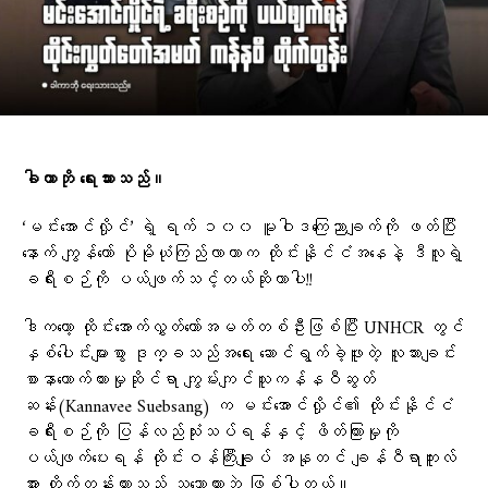
ခါကာဘို ရေးသားသည်။
‘မင်းအောင်လှိုင်’ ရဲ့ ရက် ၁၀၀ မူဝါဒကြေညာချက်ကို ဖတ်ပြီး
နောက် ကျွန်တော် ပိုမိုယုံကြည်လာတာက ထိုင်းနိုင်ငံအနေနဲ့ ဒီလူရဲ့
ခရီးစဉ်ကို ပယ်ဖျက်သင့်တယ်ဆိုတာပါ!!
ဒါကတော့ ထိုင်းအောက်လွှတ်တော်အမတ်တစ်ဦးဖြစ်ပြီး UNHCR တွင်
နှစ်ပေါင်းများစွာ ဒုက္ခသည်အရေး ဆောင်ရွက်ခဲ့ဖူးတဲ့ လူသားချင်း
စာနာထောက်ထားမှုဆိုင်ရာ ကျွမ်းကျင်သူကန်နဝီဆွတ်
ဆန်း(Kannavee Suebsang) က မင်းအောင်လှိုင်၏ ထိုင်းနိုင်ငံ
ခရီးစဉ်ကို ပြန်လည်သုံးသပ်ရန်နှင့် ဖိတ်ကြားမှုကို
ပယ်ဖျက်ပေးရန် ထိုင်းဝန်ကြီးချုပ် အနုတင် ချန်ဝီရာကူးလ်
အား တိုက်တွန်းထားသည့် သဘောထားဘဲ ဖြစ်ပါတယ်။