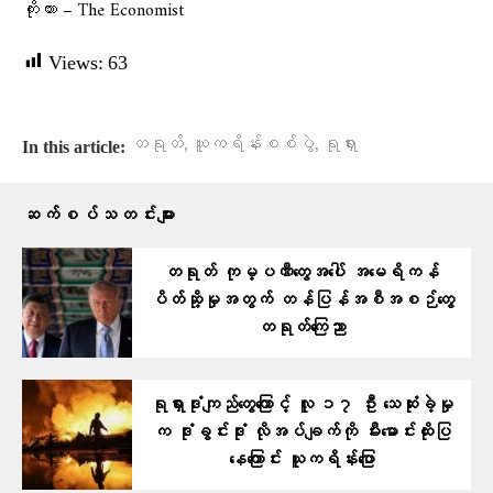
ကိုးကား – The Economist
Views:
63
,
,
တရုတ်
ယူကရိန်းစစ်ပွဲ
ရုရှား
In this article:
ဆက်စပ်သတင်းများ
တရုတ် ကုမ္ပဏီတွေအပေါ် အမေရိကန်
ပိတ်ဆို့မှုအတွက် တန်ပြန်အစီအစဉ်တွေ
တရုတ်ကြေညာ
ရုရှားဒုံးကျည်တွေကြောင့် လူ ၁၇ ဦး သေဆုံးခဲ့မှု
က ဒုံးခွင်းဒုံး လိုအပ်ချက်ကို မီးမောင်းထိုးပြ
နေကြောင်း ယူကရိန်းပြော