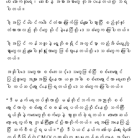
ပေါ် သောက်သုံးရေ၊ ဆေးဝါးနဲ့ အစားအစာတွေ လိုအပ်နေတယ်လို့ သိရ
ပါတယ်။
ဒါ့အပြင် ပေါင်ကဒေါင်တံတား မြောက်ခြမ်းမျောပါသွားပြီး စည်တုံလုံး
တံတားဟာလည်း တိုင်တွေ ယိုင်နဲ့နေပြီလို့ ဒေသခံတွေက ပြောပါတယ်။
ဒါ့အပြင် ကန်ဘလူနဲ့ ရွှေဘိုခရိုင်အတွင်းမှာ လည်းအိမ်မွေးကျွဲ
နွားတွေလည်း မျောပါဆုံးရှုံးတာတွေ ဖြစ်ပွားနေတယ်လို့ ဒေသခံတွေက ပြောပါ
တယ်။
အဆိုပါဒေသတွေဟာ စစ်ဘေးသင့်ဒေသတွေဖြစ်ပြီး စစ်ဘေးရှောင်
ပြည်သူတွေ အများအပြားရှိနေကာ ယခုအခါ စစ်ဘေးရှောင်ဟာ ရေဘေးကို
ပါ ထပ်ဆင့်ရှောင်နေကြရတယ်လို့ ဒေသခံတွေက ပြောပါတယ်။
“ဒီမနက် ရေထပ်တိုးလာလို့ မန်းတိုင်းဘက်က အညာကို စစ်
ရှောင်လာတဲ့ စစ်ရှောင်စခန်း ရေပတ်လည်ဝိုင်းနေလို့ သက်ကြီး
ရွယ်အိုနဲ့ကလေးတွေကိုစက်လှေနဲ့ သွားထုတ်ခဲ့ရတယ်။ လောလောဆယ်
တော့ ရေလွတ်ရာ ဘုန်းကြီးကျောင်းပို့ထားလိုက်တယ်။ ရေအခြေအနေကြည့်
ပြီး ဆက်စီစဥ်ရမယ်။”လို့ ဒီပဲယင်းနယ်က တော်လှန်ရေးရဲဘော်
တစ်ဦးဖြစ်တဲ့ C.M.O(ဂဏန်း)က လူမှုကွန်ရက်ကနေ အသိပေး