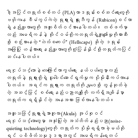
ဒါ့အပြင်တရုတ်စစ်တပ် (PLA)ဟာဒရုန်းစစ်ဆင်ရေးတွေကို
ဗဟိုကနေ စီမံကွပ်ကဲတဲ့ ရုရှားရဲ့ ရူးဘီကွန် (Rubicon)စင်တာ
ရဲ့နည်းဗျူဟာတွေကို အထူးစိတ်ဝင်စားနေပါတယ်။ တစ်ဖက်မှာ
လည်း အမေရိကန်နဲ့ ထိုင်ဝမ်တို့ကတရုတ်ရဲ့ကျူးကျော်မှုကိုတားဆီး
ဖို့ စဉ်းစားနေတဲ့ “ဟဲလ်စကေးပ်” (Hellscape) ဆိုတဲ့ ဒရုန်း
အခြေပြု ဟန့်တားရေးနည်းဗျူဟာတွေကိုတုံ့ပြန်နိုင်ဖို့တရုတ်ကပြင်
ဆင်နေပါတယ်။
ရေငုပ်သင်္ဘောနဲ့ လေကြောင်းကာကွယ်ရေး နယ်ပယ်တွေမှာလည်း
တရုတ်နဲ့ ရုရှားတို့ရဲ့ ပူးပေါင်းဆောင်ရွက်မှုက ပိုမိုနီးကပ်လာနေ
ပါတယ်။ အရင်က ရုရှားက တရုတ်ကို မျှဝေဖို့ တွန့်ဆုတ်ခဲ့
တဲ့ အဆင့်မြင့် စစ်ရေးနည်းပညာတချို့ကို လက်ရှိအချိန်မှာ
တရုတ်က ရရှိနိုင်တဲ့ အနေအထား ဖြစ်လာနေပါတယ်။
အထူးသဖြင့်ရုရှားရဲ့အာကူလာ(Akula) အုပ်စုဝင်
ရေငုပ်သင်္ဘောတွေမှာ အသုံးပြုတဲ့ အသံတိတ်နည်းပညာ(noise-
quieting technology)တွေကို တရုတ်က ပိုမိုရရှိလာခဲ့မယ်ဆို
ရင် ပစိဖိတ်သမုဒ္ဒရာအတွင်း အမေရိကန်ရေတပ်