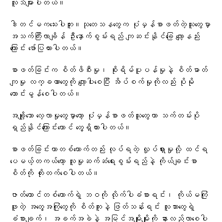
လူသိများပါတယ်။
ဒါတင်မကသေးပါဘူး။သုတေသနတွေက ပုံမှန်စာဖတ်တဲ့သူတွေမှာ
အသက်ကြီးလာချိန် ဦးနှောက်စွမ်းရည် ကျဆင်းနိုင်ခြေ လျော့နည်း
ကြောင်း ဖော်ပြထားပါတယ်။
စာဖတ်ခြင်းက စိတ်ဖိစီးမှု၊ စိုးရိမ်ပူပန်မှုနဲ့ စိတ်ဓာတ်
ကျမှု လက္ခဏာတွေကို လျော့ပါးစေပြီး အိပ်စက်မှုကိုလည်း ပိုမို
ကောင်းမွန်စေပါတယ်။
အချို့သော လေ့လာမှုတွေမှာတော့ ပုံမှန်စာဖတ်သူတွေဟာ သက်တမ်းပို
ရှည်နိုင်ကြောင်းတောင် တွေ့ရှိထားပါတယ်။
စာဖတ်ခြင်းဟာတစ်ယောက်တည်း လုပ်ရတဲ့ လှုပ်ရှားမှုလို့ ထင်ရ
ပေမယ့်တကယ်တော့ လူမှုဆက်ဆံရေးစွမ်းရည်နဲ့ ကိုယ်ချင်းစာ
စိတ်ကို တိုးတက်စေပါတယ်။
ဇာတ်ကောင်တစ်ယောက်ရဲ့ ဘဝကို လိုက်ပါခံစားရင်း၊ ကိုယ်မကြုံ
ဖူးတဲ့ အတွေ့အကြုံတွေကို စိတ်ကူးနဲ့ ဖြတ်သန်းရင်း လူသားတွေရဲ့
ခံစားချက်၊ အခက်အခဲနဲ့ အမြင်အမျိုးမျိုးကို နားလည်လာစေပါ