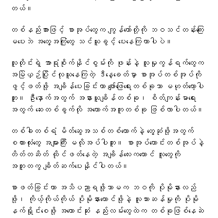
တယ်။
တစ်နည်းအားဖြင့် စာအုပ်တွေက ကျွန်တော်တို့ကို ဘဝသင်တန်းကြေး
မပေးဘဲ အတွေ့အကြုံတွေ သင်ယူခွင့် ပေးနေကြတာပါပဲ။
လူတိုင်းရဲ့ အာရုံစိုက်နိုင်စွမ်းကို ဖုန်းနဲ့ လူမှုကွန်ရက်တွေက
အမြဲယှဉ်ပြိုင်လုယူနေကြတဲ့ ဒီနေ့ခေတ်မှာ စာအုပ်တစ်အုပ်ကို
ဖွင့်ဖတ်ဖို့ အချိန်ပေးခြင်းဟာ ဖျော်ဖြေရေးတစ်ခုသာ မဟုတ်တော့ပါ
ဘူး။ ဦးနှောက်အတွက် အနားယူချိန်တစ်ခု၊ စိတ်ကျန်းမာရေး
အတွက် ဆေးတစ်ခွက်လို အထောက်အကူတစ်ခု ဖြစ်လာပါတယ်။
တစ်ခါတစ်ရံ မိတ်ဆွေအသစ်တစ်ယောက်နဲ့ တွေ့ဆုံဖို့အတွက်
စကားလုံးတွေ အများကြီး မလိုအပ်ပါဘူး။ စာအုပ်ကောင်းတစ်အုပ်နဲ့
တိတ်တဆိတ် ထိုင်ဖတ်နေတဲ့ အချိန်လေးကတောင် လူတွေကို
အတူတကွ ချိတ်ဆက်ပေးနိုင်ပါတယ်။
စာဖတ်ခြင်းဟာ အသိပညာရဖို့သာမက ဘဝကို ပိုမိုနားလည်
ဖို့၊ ကိုယ့်ကိုယ်ကိုယ် ပိုမိုနားထောင်ဖို့နဲ့ လူသားဆန်မှုကို ပိုမို
နက်ရှိုင်းစေဖို့ အကောင်းဆုံး နည်းလမ်းတွေထဲက တစ်ခုဖြစ်နေဆဲ