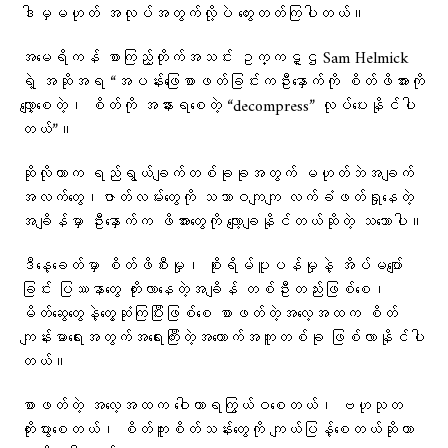
ဒါမှမဟုတ် အလုပ်အတွက်လို့ပဲ တွေးတတ်ကြပါတယ်။
အမေရိကန် စာကြည့်တိုက်အသင်း ဥက္ကဋ္ဌ Sam Helmick
ရဲ့ အဆိုအရ “အပန်းဖြေစာဖတ်ခြင်းကဦးနှောက်ကို စိတ်ဖိအားကို
လျှော့စေတဲ့၊ စိတ်ကို အနားရ‌စေတဲ့ “decompress” လုပ်ပေးနိုင်ပါ
တယ်”။
ဆိုလိုတာက ရည်ရွယ်ချက်တစ်ခုခုအတွက် မဟုတ်ဘဲအချက်
အလက်တွေ၊ဇာတ်လမ်းတွေကို သဘာဝကျကျ လက်ခံဖတ်ရှုနေတဲ့
အချိန်မှာ ဦးနှောက်က ဖိအားတွေကို လျော့ချနိုင်တယ်ဆိုတဲ့ သဘောပါ။
ဒီနေ့ခေတ်မှာ စိတ်ဖိစီးမှု၊ စိုးရိမ်ပူပန်မှုနဲ့ အိပ်မပျော်
ခြင်း ပြဿနာတွေ တိုးလာနေတဲ့အချိန် တစ်ဦးတည်းဖြစ်စေ၊
မိတ်ဆွေတွေနဲ့တွေ့ဆုံကြပြီးဖြစ်စေ စာဖတ်တဲ့အလေ့အထက စိတ်
ကျန်းမာရေးအတွက်အရေးကြီးတဲ့အထောက်အကူတစ်ခု ဖြစ်လာနိုင်ပါ
တယ်။
စာဖတ်တဲ့ အလေ့အထက ဝေါဟာရကြွယ်ဝစေတယ်၊ ဗဟုသုတ
တိုးပွားစေတယ်၊ စိတ်ကူးစိတ်သန်းတွေကို ကျယ်ပြန့်စေတယ်ဆိုတာ