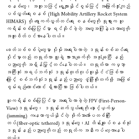
စနစ်တွေ၊ အထူးသဖြင့် ရွေ့လျားနိုင်စွမ်းမြင့် အမြောက်ဒုံးကျည်
ပစ်လွှတ်ရေးစနစ် (High Mobility Artillery Rocket System
HIMARS) လို ရော့ကက်လွှတ်တင်ရေး စနစ်တွေကို ရုရှားက ယူ
ကရိန်းစစ်မြေပြင်မှာ ရင်ဆိုင်ခဲ့တဲ့ အတွေ့အကြုံနဲ့ ဒေတာတွေကို
အထူးစိတ်ဝင်စားနေပါတယ်။
ခေတ်သစ်စစ်ပွဲတွေမှာ ပိုမိုအရေးပါလာတဲ့ ဒရုန်းစစ်ဆင်ရေး
ပိုင်းမှာလည်း တရုတ်ဟာ သူ့ရဲ့ အားသာချက်ကို အသုံးချပြီး နည်း
ပညာတွေကို အရှိန်မြှင့်တင်နေပါတယ်။ တရုတ်ဟာ ကမ္ဘာ့
အကြီးဆုံး အရပ်ဘက်သုံး ဒရုန်းထုတ်လုပ်သူနိုင်ငံဖြစ်တာ
ကြောင့် စစ်ဘက်သုံးဒရုန်းနည်းပညာတွေ ဖွံ့ဖြိုးတိုးတက်ဖို့ အခြေခံ
စွမ်းရည်ကောင်းကောင်း ရှိထားပြီးသား ဖြစ်ပါတယ်။
ယူကရိန်းစစ်မြေပြင်မှာ အရေးပါလာခဲ့တဲ့ FPV (First-Person-
View)ဒရုန်းတွေ၊ ဒရုန်းဆက်သွယ်ရေးကို နှောင့်ယှက်မှု
(jamming) ကနေကာကွယ်နိုင်တဲ့ ဖိုက်ဘာအော်ပတစ်ကြိုး
တပ်(fiber-optic tethered)ဒရုန်းတွေ၊AI ထိန်းချုပ်စနစ်သုံး
ဒရုန်းနည်းပညာတွေကိုလည်း တရုတ်က အနီးကပ် လေ့လာနေပါ
တယ်။