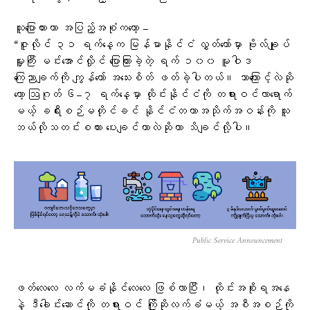
သူပြောထားတာ အပြည့်အစုံကတော့ –
“ဇူလိုင် ၃၁ ရက်နေ့က မြန်မာနိုင်ငံ လွှတ်တော်မှာ ဗိုလ်ချုပ်
မှူးကြီး မင်းအောင်လှိုင် ပြောကြားခဲ့တဲ့ ရက် ၁၀၀ မူဝါဒ
ကြေညာချက်ကို ကျွန်တော် အသေးစိတ် ဖတ်ခဲ့ပါတယ်။ ဘာကြောင့်လဲဆို
တော့ ဩဂုတ် ၆–၇ ရက်နေ့မှာ ထိုင်းနိုင်ငံကို တရားဝင်လာရောက်
မယ့် ခရီးစဉ်မတိုင်ခင် နိုင်ငံတကာအသိုက်အဝန်းကို သူ
ဘယ်လိုသတင်းစကား ပေးချင်တာလဲဆိုတာ သိချင်လို့ပါ။
Public Service Announcement
ဖတ်လေလေ လက်မခံနိုင်လေလေ ဖြစ်လာပြီး၊ ထိုင်းအစိုးရအနေ
နဲ့ ဒီခေါင်းဆောင်ကို တရားဝင် ကြိုဆိုလက်ခံမယ့် အစီအစဉ်ကို