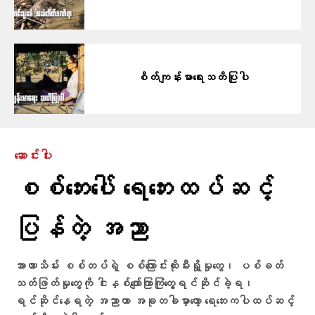
စိတ်ကျန်းမာရေးသတိပြုပါ
ဆောင်းပါး
စစ်ဘေးပေါ် ရေဘေးထပ်ဆင့်
ပြန်တဲ့ အညာ
အာဏာသိမ်း စစ်တပ်ရဲ့ စစ်ကြောင်းထိုးမီးရှို့မှုတွေ၊ ပစ်ခတ်
သတ်ဖြတ်မှုတွေကို ငါးနှစ်​ကျော်ကြာကြုံတွေ့ရင်ဆိုင်ခဲ့ရ၊
ရင်ဆိုင်နေရတဲ့ အညာဟာ အခုတခါမှာတော့ ရေဘေးကပါထပ်ဆင့်