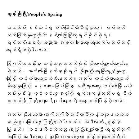
ထွန်းညိုဦး/People’s Spring
အာဏာသိမ်း စစ်တပ်ရဲ့ စစ်ကြောင်းထိုးမီးရှို့မှုတွေ၊ ပစ်ခတ်
သတ်ဖြတ်မှုတွေကို ငါးနှစ်​ကျော်ကြာကြုံတွေ့ရင်ဆိုင်ခဲ့ရ၊
ရင်ဆိုင်နေရတဲ့ အညာဟာ အခုတခါမှာတော့ ရေဘေးကပါထပ်ဆင့်
ရောက်ရှိလာခဲ့ပါတယ်။
သြဂုတ်လဆန်းမှာ ကန့်ဘလူအထက်ပိုင်း မိုးတောက်လျှောက်ကောင်းနေ
ခဲ့တယ်။ အင်းတော်မြို့နယ်မှာဆိုရင် မိုးများလို့ ရေကြီးရေလျှံမှုတွေ
ကြောင့် လမ်းတံတားတွေပျက်ဆီးနေတယ်။အဆိုပါ လမ်းတံတားတွေပျက်
ဆီးနေမှုကြောင့် မန္တလေး-မြစ်ကြီးနား ခရီးသွားကားတွေ အင်းတော်မြို့နယ်
လမ်းပိုင်းနဲ့ ကွင်းလမ်းတွေ အားလုံးကို ရက်အကန့်သတ်မရှိ ပိတ်
ထားတယ်လို့ ပြည်သူ့အုပ်ချုပ်ရေးအဖွဲ့ကနေထုတ်ပြန်ခဲ့တယ်။
အဆိုပါ မိုးရေတွေဟာ အောက်ဘက်စီးဆင်းလာပြီးကန့်ဘလူနယ်ထဲက
ဆည်တွေ၊မြောင်းတွေ ပြည့်လျှံခဲ့ပါတယ်။ အဲဒီနောက် ကျွန်းလှ
မြို့နယ်၊ သဖန်းဆိပ်ထဲလည်း ရေပြည့်ရေလျှံလာပြီး ရေလွှတ်လိုက်
တာကြောင့် အဲဒီရေတွေနဲ့ မူးမြစ်ကရေတွေဟာ ကန့်ဘလူအောက်ပိုင်း