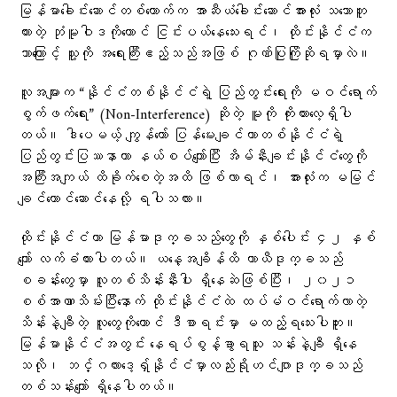
မြန်မာခေါင်းဆောင်တစ်ယောက်က အာဆီယံခေါင်းဆောင်အားလုံး သဘောတူ
ထားတဲ့ ဘုံမူဝါဒကိုတောင် ငြင်းပယ်နေသေးရင်၊ ထိုင်းနိုင်ငံက
ဘာကြောင့် သူ့ကို အရေးကြီးဧည့်သည်အဖြစ် ဂုဏ်ပြုကြိုဆိုရမှာလဲ။
လူအများက “နိုင်ငံတစ်နိုင်ငံရဲ့ ပြည်တွင်းရေးကို မဝင်ရောက်
စွက်ဖက်ရေး” (Non-Interference) ဆိုတဲ့ မူကို ကိုးကားလေ့ရှိပါ
တယ်။ ဒါပေမယ့် ကျွန်တော် ပြန်မေးချင်တာတစ်နိုင်ငံရဲ့
ပြည်တွင်းပြဿနာဟာ နယ်စပ်ကျော်ပြီး အိမ်နီးချင်းနိုင်ငံတွေကို
အကြီးအကျယ် ထိခိုက်စေတဲ့အထိ ဖြစ်လာရင်၊ အားလုံးက မမြင်
ချင်ယောင်ဆောင်နေလို့ ရပါသလား။
ထိုင်းနိုင်ငံဟာ မြန်မာဒုက္ခသည်တွေကို နှစ်ပေါင်း ၄၂ နှစ်
ကျော် လက်ခံထားပါတယ်။ ယနေ့အချိန်ထိ ယာယီဒုက္ခသည်
စခန်းတွေမှာ လူတစ်သိန်းနီးပါး ရှိနေဆဲဖြစ်ပြီး၊ ၂၀၂၁
စစ်အာဏာသိမ်းပြီးနောက် ထိုင်းနိုင်ငံထဲ ထပ်မံဝင်ရောက်လာတဲ့
သိန်းနဲ့ချီတဲ့ လူတွေကိုတောင် ဒီစာရင်းမှာ မထည့်ရသေးပါဘူး။
မြန်မာနိုင်ငံအတွင်း နေရပ်စွန့်ခွာရသူ သန်းနဲ့ချီ ရှိနေ
သလို၊ ဘင်္ဂလားဒေ့ရှ်နိုင်ငံမှာလည်းရိုဟင်ဂျာဒုက္ခသည်
တစ်သန်းကျော် ရှိနေပါတယ်။