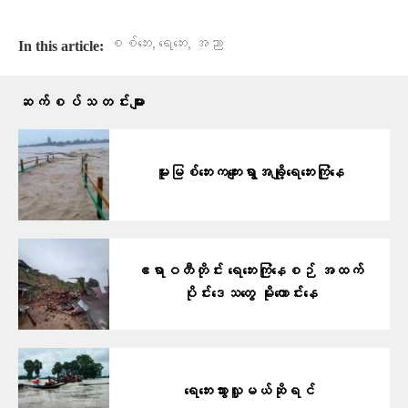
,
,
စစ်ဘေး
ရေဘေး
အညာ
In this article:
ဆက်စပ်သတင်းများ
မူးမြစ်ဘေးကကျေးရွာအချို့ရေဘေးကြုံနေ
ဧရာဝတီတိုင်း ရေဘေးကြုံနေစဉ် အထက်
ပိုင်းဒေသတွေ မိုးကောင်းနေ
ရေဘေးသွားလှူမယ်ဆိုရင်