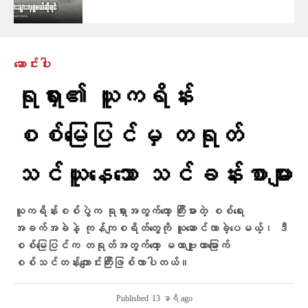
ဆောင်းပါး
ရုရှား၏ ယူကရိန်း
စစ်မြေပြင်မှ တရုတ်
သင်ယူနေသော သင်ခန်းစာများ
ယူကရိန်းစစ်ပွဲက ရုရှားအတွက်တော့ ကြီးမားတဲ့ စစ်ရေး
အခက်အခဲနဲ့ ကုန်ကျစရိတ်တွေကို ယူဆောင်လာခဲ့ပေမယ့်၊ ဒီ
စစ်မြေပြင်က တရုတ်အတွက်တော့ မဟာဗျူဟာမြောက်
စစ်သင်တန်းကျောင်းကြီးဖြစ်လာပါတယ်။
Published
13 နာရီ ago