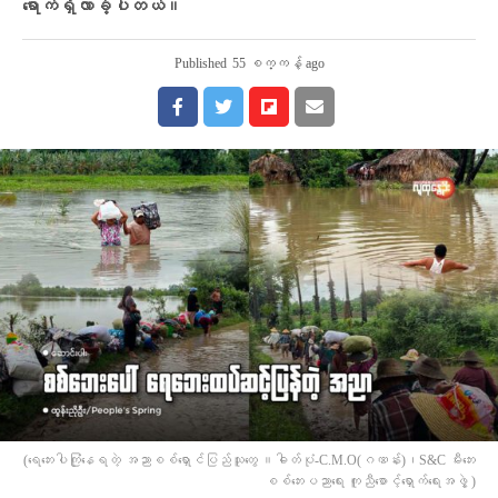
ရောက်ရှိလာခဲ့ပါတယ်။
Published
55 စက္ကန့် ago
(​ရေ​ဘေးပါကြုံ​နေရတဲ့ အညာစစ်​ရှောင်ပြည်သူ​တွေ ။ဓါတ်ပုံ-C.M.O(ဂဏန်း)၊S&C မီးဘေး
စစ်ဘေးပညာရေး ကူညီစောင့်ရှောက်ရေးအဖွဲ့ )