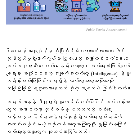
Public Service Announcement
ဒါပေမယ့် အခုချိန်မှာ ပိုပြီးစိုးရိမ်စရာကောင်းလာတာက အဲဒီ
ကုန်သွယ်မှုရဲ့နောက်ကွယ်မှာ ဖြစ်နေတဲ့ အခြားတစ်ဖက်ပါ။ပေ
ကျင်းက ရုရှားဆီက စစ်ရေးနည်းပညာတွေ၊ စစ်ရေးဆုံးဖြတ်ချက်
ချရာမှာ အသုံးဝင်မယ့် အချက်အလက်တွေ (Intelligence) နဲ့ ယူ
ကရိန်းစစ်မြေပြင်က ရရှိတဲ့ လက်တွေ့အတွေ့အကြုံတွေကို
တဖြည်းဖြည်း ရယူလေ့လာနေတယ် ဆိုတဲ့ အချက်ပဲ ဖြစ်ပါတယ်။
တရုတ်အနေနဲ့ ဒီရုရှားရဲ့ ယူကရိန်းစစ်မြေပြင် သင်ခန်းစာ
တွေက အနာဂတ်မှာ ထိုင်ဝမ်နဲ့ ပတ်သက်တဲ့ စစ်ရေး
ပဋိပက္ခ ဖြစ်ပွားလာခဲ့ရင်သူတို့ရဲ့စစ်ရေးစွမ်းရည်ကို
အားကောင်းစေနိုင်မယ့်အဖိုးတန်အတွေ့အကြုံတွေလို့ ရှုမြင်နေကြောင်း
စစ်ရေးလေ့လာသူတွေက သုံးသပ်ထားကြပါတယ်။