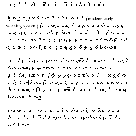
အတွက် စိန်ခေါ်မှုကြီးတစ်ခု ဖြစ်လာနိုင်ပါတယ်။
ဒါ့အပြင်နျူကလီးယားစောစီးသတိပေးစနစ် (nuclear early-
warning system)လို မဟာဗျူဟာမြောက် နည်းပညာနယ်ပယ်တွေမှာ
လည်း ရုရှားက တရုတ်ကို ကူညီပေးနေပါတယ်။ ဒီနည်းပညာဟာ
အရင်က အမေရိကန်နဲ့ ရုရှားလို နျူကလီးယားအင်အားကြီးနိုင်ငံ
တွေမှာသာ အဓိကရှိခဲ့တဲ့ စွမ်းရည်တစ်ခု ဖြစ်ပါတယ်။
အနှစ်ချုပ်ရရင်ယူကရိန်းစစ်ပွဲကြောင့် အနောက်နိုင်ငံတွေရဲ့
ပိတ်ဆို့အရေးယူမှုတွေကြားမှာ ရုရှားဟာ တရုတ်ရဲ့ စီးပွားရေးနဲ့
နိုင်ငံရေးအထောက်အပံ့ကို ပိုမိုလိုအပ်လာပါတယ်။ တရုတ်က
လည်း ဒီအခြေအနေကို အသုံးချပြီး ရုရှားထံက စစ်ရေးနည်းပညာ၊
တိုက်ပွဲအတွေ့အကြုံနဲ့ မဟာဗျူဟာမြောက် သင်ခန်းစာတွေကို ရယူနေ
ပါတယ်။ ဒီအခြေ
အနေဟာ အနာဂတ် အာရှ-ပစိဖိတ်ဒေသရဲ့ စစ်ရေးအင်အား
ချိန်ခွင်လျှာကို ပြောင်းလဲသွားစေနိုင်တဲ့ အချက်တစ်ခု ဖြစ်လာ
နိုင်ပါတယ်။