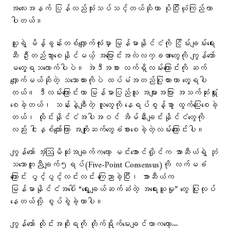
အလေးအနက် ပြန်လည်သုံးသပ်သင့်တယ်ဆိုတာ ပိုပြီးယုံကြည်လာ
ပါတယ်။
သူ့ရဲ့ မိန့်ခွန်းတစ်လျှောက်လုံးမှာ မြန်မာနိုင်ငံကို ငြိမ်းချမ်းရေး
ဆီ ဦးတည်သွားစေနိုင်မယ့် အပြောင်းအလဲလက္ခဏာတွေကို ကျွန်တော်
မတွေ့ရသလောက်ပါပဲ။ အဲဒီအစား လက်ရှိလမ်းကြောင်းကို ဆက်
လျှောက်မယ်ဆိုတဲ့ သဘောထားကိုပဲ ထပ်မံအတည်ပြုထားတာ တွေ့ရပါ
တယ်။ ဒီလမ်းကြောင်းဟာ မြန်မာပြည်သူ အများအပြား အသက်ဆုံးရှုံး
စေခဲ့တယ်၊ သန်းနဲ့ချီတဲ့ လူတွေကို နေရပ်စွန့်ခွာ ထွက်ပြေးစေခဲ့
တယ်၊ ထိုင်းနိုင်ငံအပါအဝင် အိမ်နီးချင်းနိုင်ငံတွေကို
လည်း ငါးနှစ်ကျော်ကြာ အကျိုးဆက်တွေခံစားစေခဲ့တဲ့လမ်းကြောင်းပါ။
ကျွန်တော် အံ့ဩမိဆုံးအချက်ကတော့ မင်းအောင်လှိုင်က အာဆီယံရဲ့ ဘုံ
သဘောတူညီချက်၅ရပ်(Five-Point Consensus)ကို လက်မခံ
ကြောင်း ပွင့်ပွင့်လင်းလင်း ကြေညာခဲ့ပြီး၊ အာဆီယံက
မြန်မာနိုင်ငံအပေါ် “ရွေးချယ်ဆက်ဆံတဲ့ အရေးယူမှု” တွေ ပြုလုပ်
နေတယ်လို့ စွပ်စွဲခဲ့တာပါ။
ကျွန်တော် ထိုင်းအစိုးရကို တိုက်ရိုက်မေးချင်တာကတော့—