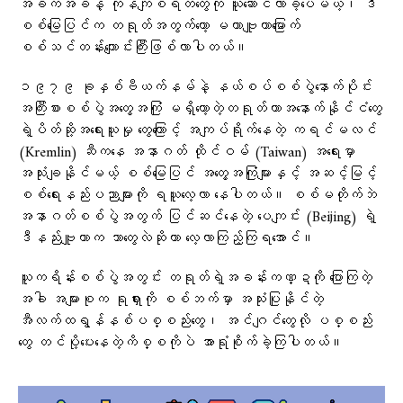
အခက်အခဲနဲ့ ကုန်ကျစရိတ်တွေကို ယူဆောင်လာခဲ့ပေမယ့်၊ ဒီ
စစ်မြေပြင်က တရုတ်အတွက်တော့ မဟာဗျူဟာမြောက်
စစ်သင်တန်းကျောင်းကြီးဖြစ်လာပါတယ်။
၁၉၇၉ ခုနှစ်ဗီယက်နမ်နဲ့ နယ်စပ်စစ်ပွဲနောက်ပိုင်း
အကြီးစားစစ်ပွဲအတွေ့အကြုံ မရှိတော့တဲ့တရုတ်ဟာအနောက်နိုင်ငံတွေ
ရဲ့ပိတ်ဆို့အရေးယူမှု တွေကြောင့် အကျပ်ရိုက်နေတဲ့ ကရင်မလင်
(Kremlin) ဆီကနေ အနာဂတ် ထိုင်ဝမ် (Taiwan) အရေးမှာ
အသုံးချနိုင်မယ့် စစ်မြေပြင် အတွေ့အကြုံများနှင့် အဆင့်မြင့်
စစ်ရေးနည်းပညာများကို ရယူလေ့လာ နေပါတယ်။ စစ်မတိုက်ဘဲ
အနာဂတ်စစ်ပွဲအတွက် ပြင်ဆင်နေတဲ့ ပေကျင်း (Beijing) ရဲ့
ဒီနည်းဗျူဟာက ဘာတွေလဲဆိုတာ လေ့လာကြည့်ကြရအောင်။
ယူကရိန်းစစ်ပွဲအတွင်း တရုတ်ရဲ့အခန်းကဏ္ဍကို ပြောကြတဲ့
အခါ အများစုက ရုရှားကို စစ်ဘက်မှာ အသုံးပြုနိုင်တဲ့
အီလက်ထရွန်နစ်ပစ္စည်းတွေ၊ အင်ဂျင်တွေလို ပစ္စည်း
တွေ တင်ပို့ပေးနေတဲ့ကိစ္စကိုပဲ အာရုံစိုက်ခဲ့ကြပါတယ်။