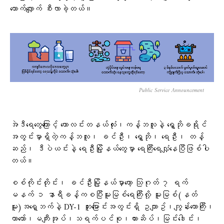
တောက်လျှောက် စီးလာခဲ့တယ်။
Public Service Announcement
အဲဒီရေတွေကြောင့် ကောလင်းတနယ်လုံး၊ကန့်ဘလူနဲ့ ရွှေဘိုခရိုင်
အတွင်းမှာရှိတဲ့ကန့်ဘလူ၊ ခင်ဦး၊ ရွှေဘို၊ ရေဦး၊ တန့်
ဆည်၊ ဒီပဲယင်းနဲ့ ရေဦးမြို့နယ်တွေမှာ ရေကြီးရေလျှံနေပြီဖြစ်ပါ
တယ်။
စစ်ကိုင်းတိုင်း၊ ခင်ဦးမြို့နယ်မှာတော့ သြဂုတ် ၇ ရက်
မနက် ၁ နာရီခန့်ကစပြီးမူးမြစ်ရေကြီးလို့ မူးမြစ်(နတ်
မူး)အရှေ့ဘက်နဲ့ DY-1 တူးမြောင်းအတွင်းရှိ ဥယျာဥ်၊ကျွန်းတောကြီး၊
ယာတော်၊မကျီးအုပ်၊သရက်ပင်စု၊ကားဆိပ်၊မြင်းဒေါင်း၊