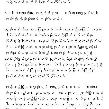
အဖွဲ့တာဝန်ခံ ကိုစိုးမိုးအောင်က ပြောပါတယ်။
“နေထိုင်စားသောက်ရေး အတွက်ရိက္ခာ၊ အမိုးအကာတွေလုပ်နေပါ
တယ်”လို့ ကိုစိုးမိုးအောင်က ဆိုပါတယ်။
ရွှေဘိုခရိုင်ဟာ ရေဘေးကြုံဖူးပေမဲ့ အထိအတွေ့နည်းတာကြောင့် မနေ့က
ဒီပဲယင်းနယ်မှာ အသက်ပေးလိုက်ရတဲ့ဖြစ်စဥ် တစ်ခု
ဖြစ်ပွားခဲ့ပါတယ်။ မနေ့က သြဂုတ်လ၆ရက်နေ့လယ်ပိုင်းက
ဒီပဲယင်းမြို့နယ် အင်ဘုတ်ရွာအုပ်စု၊ချောင်းရိုးကျေးရွာ မြောက်
ဘက်ချောင်းထဲမှာ ကောက်စိုက်ပြန် ကောက်စိုက်သမ(၁၀)ဦး ၊
ချောင်းကိုဖြတ်ကူးနေုတုန်းမှာပဲ ရုတ်တရက်ချောင်းရေတွေ တိုးလာပြီး
(၁၀)ဦးလုံး မျောပါသွားခဲ့တယ်။ အဲဒီ (၁၀)ဦးအနက် (၄)ဦး
ပဲ အသက်ရှင်ပြီး (၆)ဦး သေဆုံးခဲ့တယ်လို့ မြို့နယ်ပြည်သူ့
အုပ်ချုပ်ရေးအဖွဲ့က ထုတ်ပြန်ပါတယ်။
တန့်ဆည်မြို့နယ်မှာဆိုရင် အရှေ့ပိုင်းမှာငတန်း၊ အက်တော၊
သဲကုန်း၊ ညံသာ၊ တုတ္တလုပ်၊ သောင်သုခ၊ ဗျက်ကြီး၊တပ်
သစ်နဲ့ တန့်ဆည်မြောက်ပိုင်းမှာတော့ ကမ်းဖြူ၊ ဝက်တိုး၊ သာပေါင်
ကြီး စတဲ့ ကျေးရွာပေါင်း ၁၁ ရွာထက်မနည်း ရေဘေးသင့်နေပြီး အရေး