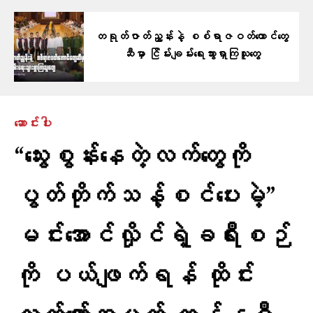
တရုတ်ဇာတ်ညွှန်းနဲ့ ​စစ်ရာဇဝတ်​ကောင်​တွေ
ဆီမှာ ငြိမ်းချမ်း​ရေးသွားရှာကြသူ​​တွေ
ဆောင်းပါး
“သွေးစွန်းနေတဲ့လက်တွေကို
ပွတ်တိုက်သန့်စင်ပေးမဲ့”
မင်းအောင်လှိုင်ရဲ့ခရီးစဉ်
ကို ပယ်ဖျက်ရန် ထိုင်း