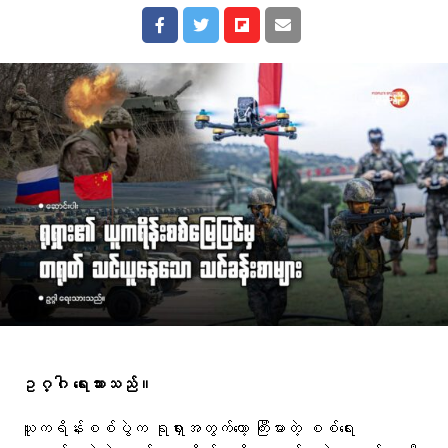
ဥဂ္ဂါ ရေးသားသည်။
ယူကရိန်းစစ်ပွဲက ရုရှားအတွက်တော့ ကြီးမားတဲ့ စစ်ရေး