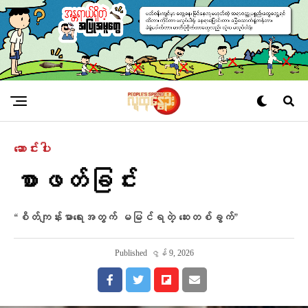
ဆောင်းပါး
စာဖတ်ခြင်း
“စိတ်ကျန်းမာရေးအတွက် မမြင်ရတဲ့ ဆေးတစ်ခွက်”
Published
ဇွန် 9, 2026