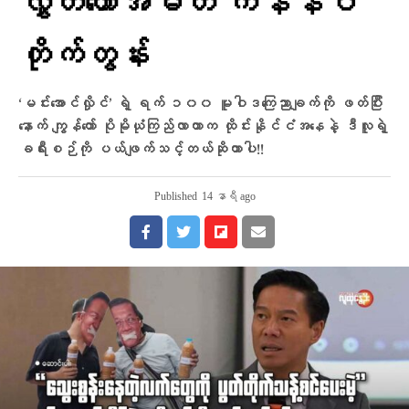
လွှတ်တော်အမတ် ကန်နဝီ
တိုက်တွန်း
‘မင်းအောင်လှိုင်’ ရဲ့ ရက် ၁၀၀ မူဝါဒကြေညာချက်ကို ဖတ်ပြီး
နောက် ကျွန်တော် ပိုမိုယုံကြည်လာတာက ထိုင်းနိုင်ငံအနေနဲ့ ဒီလူရဲ့
ခရီးစဉ်ကို ပယ်ဖျက်သင့်တယ်ဆိုတာပါ!!
Published
14 နာရီ ago