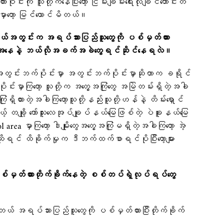
စကားဝိုင်းကို သူတို့ကနေပြီးတော့ ငြိမ်းချမ်းရေးလိုချင်တောင်းတ
်လာမှာတော့ မြင်ယောင်မိတယ်။
နယ်အတွင်းက အရပ်သားပြည်သူတွေကို ပစ်မှတ်ထား
တွေအနေနဲ့ ဘယ်လိုအခက်အခဲ​တွေရင်ဆိုင်နေရလဲ။
်းအတွင်းဘက်ပိုင်းမှာ အတွင်းဘက်ပိုင်းမှာဆိုတာက ခရိုင်
်းမှာကြတော့ သူတို့က အတွေ့အကြုံတွေ အမြဲတမ်းရှိတဲ့အခါ
ံရှိထားတဲ့အခါကြတော့သူတို့နည်းသူတို့ဟန်နဲ့ တိမ်းရှောင်
့် တချို့ ကော်သူးလေအုပ်ချုပ်နယ်မြေဖြစ်တဲ့ ပဲခူးနယ်မြေ
area မှာကြတော့ ဒါမျိုးတွေအတွေ့အကြုံမရှိတဲ့အခါကြတော့ အဲ့
ဆိုရင် ထိခိုက်မှုက ဒီဘက်ထက်စာရင်ပိုပြီးတော့များ
စ်မှတ်ထားတိုက်ခိုက်နေတဲ့ စစ်တပ်ရဲ့လုပ်ရပ်တွေ
တယ် အရပ်သားပြည်သူတွေကို ပစ်မှတ်ထားပြီးတိုက်ခိုက်