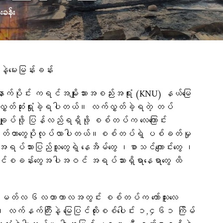
ဲ့မေးမြန်းခန်း
်ပိုင်း ကရင်အမျိုးသားအစည်းအရုံး (KNU) နယ်မြေ
ှတ်ဆုံးရှုံးခဲ့ရပါတယ်။ လက်လွှတ်ခဲ့ရတဲ့ တပ်
ချုပ်ဖို့ ပြန်လည်ရရှိဖို့ စစ်တပ်က လေကြောင်း
စ်ခတ်တာတွေပိုလုပ်လာပါတယ်။စစ်တပ်ရဲ့ ပစ်ခတ်မှု
ရပ်သားပြည်သူတွေရဲ့ နေအိမ်တွေ ၊စာသင်ကျောင်းတွေ ၊
းရှောင်စခန်းတွေအပါအဝင် အရပ်သားရှိရာနေရာတွေ ထိ
တ်လ ၆လတာကာလအတွင်း စစ်တပ်က ကော်သူးလေ
း၊ လက်နက်ကြီးနဲ့ မြေပြင်ထိုးစစ်ပေါင်း ၁,၄၆၁ ကြိမ်