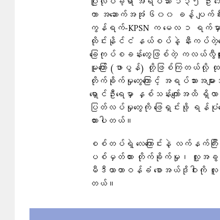
ပြုလုပ်ခဲ့ရာ အရပ်သား ၁၃၅ ဦး 
ကာ အဆောက်အအုံ ၆၀၀ ခန့် ပျက်စီးခ
ကွန်ရက်-KPSN က မေလ ၁ ရက်မှာ ထု
ထိုင်းနိုင်ငံ နယ်စပ်နဲ့ နီးကပ်
ခြေကုပ်စခန်းတွေဖြစ်တဲ့ ကလယ်လွီထ
မူတြော် (ဖာပွန်) တို့ဖြစ်ကြတယ်လို
တိုက်ခိုက်မှုတွေကြောင့် အရပ်သားအမျာ
ရှောင်ဦးရေမှာ နှစ်သန်းကျော်အထိ ရှိ
ပြတ်လပ်မှုတွေကို ဖြေရှင်းဖို့ ရန်ပ
ထားပါတယ်။
စစ်တပ်ရဲ့ လေကြောင်းနဲ့ လက်နက်ကြီ
ပစ်မှတ်ထား တိုက်ခိုက်မှု၊ လူ့အခွင
မီဒီယာတာဝန်ခံ စောအယ်ဒိုဝါးကို လူထ
တယ်။