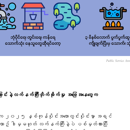
Public Service An
ကြောင်းနဲ့လက်နက်ကြီးတိုက်ခိုက်မှု အခြေအနေတွေက
ချက်က ၂၀၂၅ နှစ်ကုန်ပိုင်းအတောတွင်းပိုင်းမှာ အရင်
ာဥ် ဒါမှမဟုတ် လက်နက်ကြီးနဲ့ပဲ ပစ်မှတ်ထားပြီး