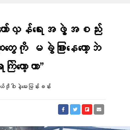
်လှန်ရေးအဖွဲ့အစည်း
တွေကို မခွဲခြားနေတော့ဘဲ
ာကြဲတော့တာ”
ုဝါးနဲ့မေးမြန်းခန်း