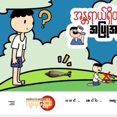
သတင်း
ဆောင်းပါး
အတွေ