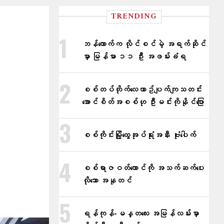
TRENDING
ဘန်ကောက်က လိုင်စင်မဲ့ အရက်ဆိုင်
မှာ မြန်မာ ၁၁ ဦး အဖမ်းခံရ
စစ်တပ်တိုက်​လေယာဥ်ပျက်ကျသတင်း
အောင်စိတ်အစစ်ဟု ဦးမင်းကိုနိုင်​ပြော
စစ်ကိုင်းမြို့ထွေအုပ်ရုံးအနီး ဗုံးပေါက်
စစ်ရာဇဝတ်ကောင်ကို အသက်ဆက်ပေး
လိုသော အနုတင်
ရန်ကုန်-မန္တလေး အမြန်လမ်းမှာ