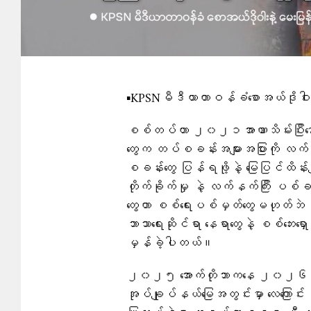
▪︎KPSNမီဒီယာတာဝန်ခံစောအယ်ဒိုဝါးန
စစ်တပ်ဟာ ၂၀၂၁အာဏာသိမ်းပြီးနောက
တွေက တပ်စခန်းအများအပြားကို လက်လွ
စခန်းတွေ ပြန်ရဖို့နဲ့ မြေပြင်ထိန်း
တိုက်ခိုက်မှု နဲ့ လက်နက်ကြီး ပ
တွေဟာ စစ်ရေးပစ်မှတ်​တွေမဟုတ်ဘဲ အ
ဘာသာရေးဆိုင်ရာ နေရာတွေနဲ့ စစ်ဘေ
မှန်ခဲ့ပါတယ်။
၂၀၂၅ အောက်တိုဘာကနေ ၂၀၂၆ မ
အုပ်ချုပ်နယ်မြေအတွင်းမှာ လေကြောင်