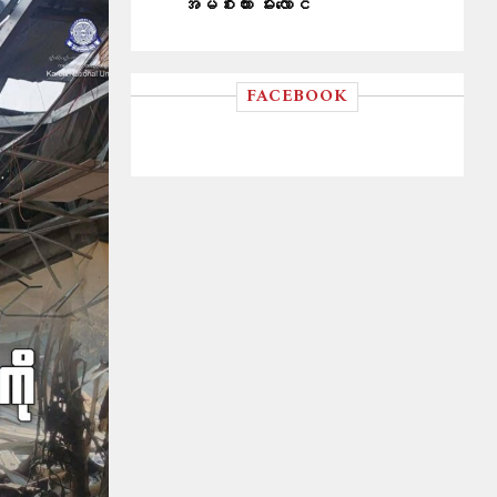
အိမ်စီးကား မီးလောင်
FACEBOOK