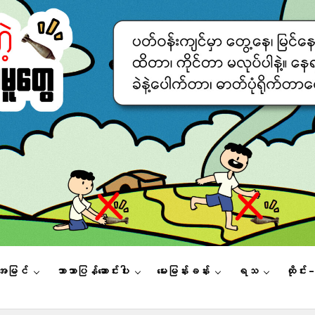
းအမြင်
ဘာသာပြန်ဆောင်းပါး
မေးမြန်းခန်း
ရသ
ထိုင်း 