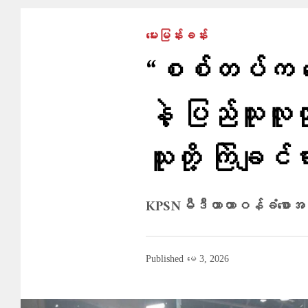
မေးမြန်းခန်း
“စစ်တပ်က တော
နဲ့ ပြည်သူလူထု
သူတို့ ကြဲချင်ရ
KPSNမီဒီယာတာဝန်ခံစောအယ်ဒိ
Published
မေ 3, 2026