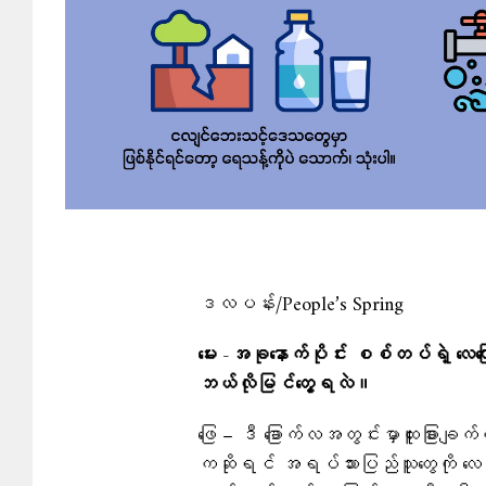
ဒလပန်း/People’s Spring
မေး -အခုနောက်ပိုင်း စစ်တပ်ရဲ့ ​လေ​​
ဘယ်လိုမြင်တွေ့ရလဲ။
ဖြေ – ဒီ ခြောက်လအတွင်းမှာထူးခြား
ကဆိုရင် အရပ်သားပြည်သူတွေကို လေယ