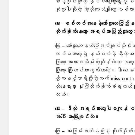
စားပွဲဝိုင်းဆိုတဲ့ နိုင်ငံရေးဆွေးနွေးပွဲ 
ဆုံးသူပါဆိုတဲ့ အဲ့လိုလေသံမျိုးတွေ ပစ
မေး -စစ်တပ်အနေနဲ့ကော်သူးလေပြည်
တိုက်ခိုက်နေတော့ အရပ်သားပြည်သူ
ဖြေ – ကော်သူးလေနယ်မြေအုပ်ချုပ်ပိုင
တပ်မဟာတွေရဲ့ နယ်စပ်နဲ့ နီးတဲ့အပိုင
ကြတော့ အာဏာစသိမ်းတဲ့ချိန်ထဲက အတွေ့ကြု
ပြီးတော့ ကြိုတင်ကာကွယ်တာပေါ့။ ဒါပေမယ
တို့တနင်္သာရီတို့အဲ့ဘက် miss control 
လိုနေရာမှာ ဗုံးကြဲတိုက်ခိုက်ခံရတယ်
တယ်။
မေး – ဒီလို အရပ်သားတွေပါမကျန် ပ
အပေါ် ဘာပြောချင်လဲ။
ဖြေ – အကြမ်းဖက်နည်းနဲ့ တိုက်ခိုက်