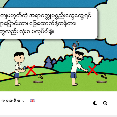
– ကမ္ဘောဒီးယား