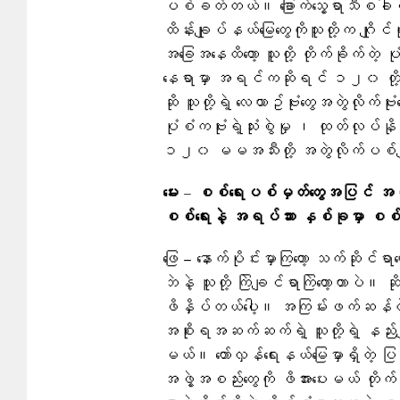
ပစ်ခတ်တယ်။ ခြောက်သွေ့ရာသီစခါစမှာ 
ထိန်းချုပ်နယ်မြေတွေကိုသူတို့က ဂျိုင
အခြေအနေထိတော့ သူတို့ တိုက်ခိုက်တဲ့ ပု
နေရာမှာ အရင်ကဆိုရင် ၁၂၀ တို
ဆို သူတို့ရဲ့ လေယာဥ်ဗုံးတွေအတွဲလိုက်
ပုံစံကဗုံးရဲ့သုံးစွဲမှု ၊ ထုတ်လုပ်နို
၁၂၀ မမအသီးတို့ အတွဲလိုက်ပစ်ခ
မေး – စစ်ရေးပစ်မှတ်တွေအပြင် အရပ်သ
စစ်ရေးနဲ့ အရပ်သား နှစ်ခုမှာ စစ
ဖြေ – နောက်ပိုင်းမှာကြတော့ သက်ဆိုင်ရာ
ဘဲနဲ့ သူတို့ ကြဲချင်ရာကြဲတော့တာပဲ။ ဆ
ဖိနှိပ်တယ်ပေါ့။ အကြမ်းဖက်ဆန်တဲ့ 
အစိုးရအဆက်ဆက်ရဲ့ သူတို့ရဲ့ နည
မယ်။ တော်လှန်ရေးနယ်မြေမှာရှိတဲ့ ပြည်
အဖွဲ့အစည်းတွေကို ဖိအားပေးမယ် တိုက်