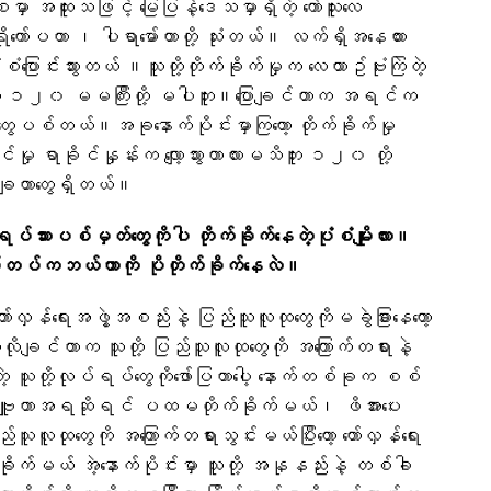
အထူးသဖြင့် မြေပြန့်ဒေသမှာရှိတဲ့ ကော်သူးလေ
်ရိုကော်ပတာ ၊ ပါရာမော်တာတို့ သုံးတယ်။ လက်ရှိအနေထား
ံစံပြောင်းသွားတယ် ။သူတို့တိုက်ခိုက်မှုက လေယာဥ်ဗုံးကြဲတဲ့
့ ၁၂၀ မမကြီးတို့ မပါဘူး။ပြောချင်တာက အရင်က
ဗုံးတွေပစ်တယ်။အခုနောက်ပိုင်းမှာကြတော့ တိုက်ခိုက်မှု
င်မှု ရာခိုင်နှုန်းက လျော့သွားတာလားမသိဘူး ၁၂၀ တို့
ျတာတွေရှိတယ်။
ားပစ်မှတ်တွေကိုပါ တိုက်ခိုက်နေတဲ့ပုံစံမျိုးလား။
်တပ်ကဘယ်ဟာကို ပိုတိုက်ခိုက်​နေလဲ။
တော်လှန်ရေးအဖွဲ့အစည်းနဲ့ ပြည်သူလူထုတွေကိုမခွဲခြားနေတော့
ိုလိုချင်တာက သူတို့ ပြည်သူလူထုတွေကို အကြောက်တရားနဲ့
သူတို့လုပ်ရပ်တွေကိုဖော်ပြတာပေါ့ နောက်တစ်ခုက စစ်
်းဗျူဟာအရဆိုရင် ပထမတိုက်ခိုက်မယ်၊ ဖိအားပေး
သူလူထုတွေကို အကြောက်တရားသွင်းမယ်ပြီးတော့ တော်လှန်ရေး
ခိုက်မယ် အဲ့နောက်ပိုင်းမှာ သူတို့ အနုနည်းနဲ့ တစ်ခါ