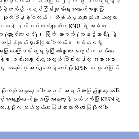
သေဆုံးခဲ့ပါတယ်။ ဒါအပြင် ၂၇၀ ဦး ဒဏ်ရာရရှိခဲ့
ဲ့တယ်လို့ ကရင်ငြိမ်းချမ်းရေးအထောက်အကူပြု
တ်ပြန်ခဲ့ပါတယ်။ ထိခိုက်မှုအများဆုံး ဒေသတွေဟာ
တဲ့ဒေသနဲ့ နယ်စပ်တစ်လျှောက်က KNU ရဲ့ အဓိက
ူး (ညောင်လေးပင်)၊ မြိတ်-ထားဝယ် (တနင်္သာရီ) နဲ့
့ ထုတ်ပြန်ချက်မှာဖော်ပြထားပါတယ်။ စစ်တပ်ရဲ့
းအပြား သေကြေဒဏ်ရာရခဲ့ပြီး ကော်သူးလေအတွင်းက စစ်ဘေး
လာခဲ့ရာ စစ်ဘေးရှောင်တွေအတွက် ပြင်းထန်တဲ့ အစားအစာ
ုံငွေ အရေးပေါ်လိုအပ်လျက်ရှိတယ်လို့ KPSN က ထုတ်ပြန်
း တိုက်ခိုက်မှုတွေအပါအဝင် အရပ်သားပြည်သူတွေအပေါ်
့်အရေးချိုးဖောက်မှုအခြေအနေတွေနဲ့ပတ်သက်ပြီး KPSNရဲ့
ုနွေဦးက ဆက်သွယ်မေးမြန်းထားတာကို ဖော်ပြလိုက်ပါ