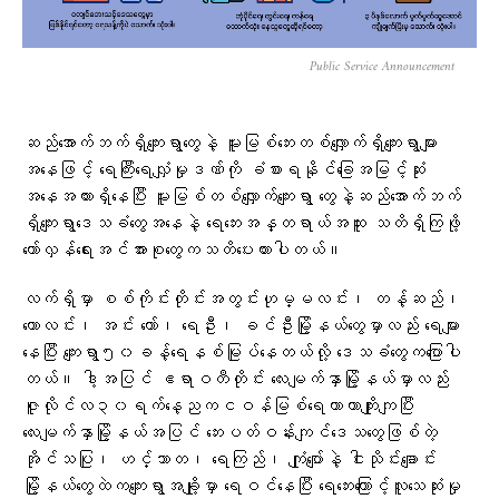
Public Service Announcement
ဆည်အောက်ဘက်ရှိကျေးရွာတွေနဲ့ မူးမြစ်ဘေးတစ်လျှောက်ရှိကျေးရွာများ
အနေဖြင့် ရေကြီးရေလျှံမှုဒဏ်ကို ခံစားရနိုင်ခြေအမြင့်ဆုံး
အနေအထားရှိနေပြီး မူးမြစ်တစ်လျှောက်ကျေးရွာ တွေနဲ့ဆည်အောက်ဘက်
ရှိကျေးရွာဒေသခံတွေအနေနဲ့ ရေဘေးအန္တရာယ်အထူး သတိရှိကြဖို့
တော်လှန်ရေးအင်အားစုတွေကသတိပေးထားပါတယ်။
လက်ရှိမှာ စစ်ကိုင်းတိုင်းအတွင်းဟုမ္မလင်း၊ တန့်ဆည်၊
ကောလင်း၊ အင်း‌ တော်၊ ရေဦး၊ ခင်ဦးမြို့နယ်တွေမှာလည်း ရေများ
နေပြီး ကျေးရွာ၅၀ခန့်ရေနစ်မြုပ်နေတယ်လို့ ဒေသခံတွေကပြောပါ
တယ်။ ဒါ့အပြင် ဧရာဝတီတိုင်း လေးမျက်နှာမြို့နယ်မှာလည်း
ဇူလိုင်လ၃၀ရက်နေ့ညကငဝန်မြစ်ရေကာတာကျိုးကျပြီး
လေးမျက်နှာမြို့နယ်အပြင် ဘေးပတ်ဝန်းကျင်ဒေသတွေဖြစ်တဲ့
အိုင်သပြု၊ ဟင်္သာတ၊ ရေကြည်၊ ကျုံပျော်နဲ့ ငါးသိုင်းချောင်း
မြို့နယ်တွေထဲကကျေးရွာအချို့မှာ ရေဝင်နေပြီး ရေဘေးကြောင့်လူသေဆုံးမှု