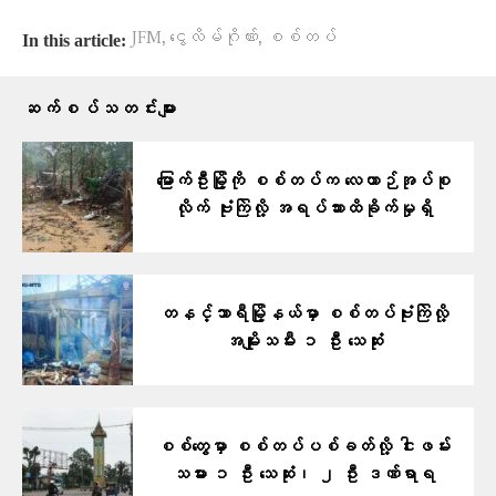
,
,
JFM
ငွေလိမ်ဂိုဏ်း
စစ်တပ်
In this article:
ဆက်စပ်သတင်းများ
မြောက်ဦးမြို့ကို စစ်တပ်က လေယာဉ်အုပ်စု
လိုက် ဗုံးကြဲလို့ အရပ်သားထိခိုက်မှုရှိ
တနင်္သာရီမြို့နယ်မှာ စစ်တပ်ဗုံးကြဲလို့
အမျိုးသမီး ၁ ဦး သေဆုံး
စစ်တွေမှာ စစ်တပ်ပစ်ခတ်လို့ ငါးဖမ်း
သမား ၁ ဦး သေဆုံး၊ ၂ ဦး ဒဏ်ရာရ