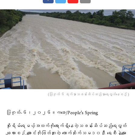
(သြဂုတ် ၆ ရက်မှာသဖန်းဆိပ်ဆည်မှာ​ရေလွှတ်​နေစဥ် )
သြဂုတ်-၆၊၂၀၂၆။ကဖေး/People’s Spring
စိုးရိမ်ရေမယ့်အထက်ကိုရောက်ရှိနေတဲ့သဖန်းဆိပ်ဆည်ရေလွှတ်
ချထားစဉ် ချောင်းကိုဖြတ်ကူးတဲ့ ကောက်စိုက်သမ၁၀ဦး ရေစီးနဲ့မျော