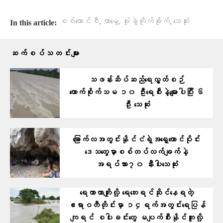
,
,
,
စစ်ကောင်စီ
တာမွေ
ဗုံးခွဲတိုက်ခိုက်
သေဆုံး
In this article:
ဆက်စပ်သတင်းများ
သဖန်းဆိပ်ဆည်ရေလွှတ်စဉ်
ကောက်စိုက်သမ ၁၀ ဦးရေစီးနဲ့မျောပါပြီး ၆
ဦး သေဆုံး
ခြောက်လအတွင်းနိုင်ငံရဲ့အရှေ့တောင်ပိုင်း
ဒေသတွေမှာစစ်တပ်လက်ချက်နဲ့
အရပ်သား၇၀ နီးပါးသေဆုံး
ရေကာတာကျိုးလို့ ရေဘေးရင်ဆိုင်နေရတဲ့
ဧရာဝတီတိုင်းမှာ ၁၄ရက်အတွင်းရေပြန်
ကျရင် စပါးခင်းတွေ မပျက်စီးနိုင်ဘူးလို့