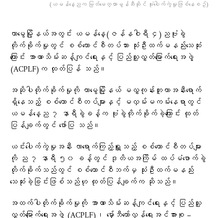
(ယမန်​နေ့ညက မြတ်​မေတ္တာမွန်ဆီဆိုင် ဗုံး​ပေါက်ကွဲမှုဖြစ်​နေစဥ်)
တာမွေမြို့နယ်အတွင်း ယမန်နေ့(ဇန်နဝါရီ ၄)ညဗုံးခွဲ
တိုက်ခိုက်မှုတွင် စစ်ကောင်စီတပ်သား သုံးဦးထက်မနည်းသေဆုံး
ကြောင်း အာဏာသိမ်းဆန့်ကျင်ရေးနှင့် ပြည်သူ့လွှတ်မြောက်ရေးအဖွဲ့
(ACPLF)က ထုတ်ပြန် သည်။
အဆိုပါတိုက်ခိုက်မှုကို တာမွေမြို့နယ် မလွှကုန်းဘူတာအနီးရောက်
ရှိနေသည့် စစ်ကောင်စီတပ်များနှင့် မလှမ်းမကမ်းနေရာတွင်
ယမန်နေ့ည ၇ နာရီခွဲခန့်က ဗုံးခွဲတိုက်ခိုက်ခဲ့ကြောင်း ထုတ်
ပြန်ချက်တွင် ဖော်ပြ သည်။
ယင်းပေါက်ကွဲမှုအနီး လာရောက်ကြည့်ရှူ့သည့် စစ်ကောင်စီတပ်များ
ကို ည ၇ နာရီ ၅၀ ခန့်တွင် ဒုတိယအကြိမ် ထပ်မံဖောက်ခွဲ
တိုက်ခိုက်သည်တွင် စစ်ကောင်စီဘက်မှ သုံးဦးထက်မနည်း
သေဆုံးခဲ့ခြင်းဖြစ်သည်ဟု ထုတ်ပြန်ချက်က ဆိုသည်။
အထက်ပါတိုက်ခိုက်မှုကို အာဏာသိမ်းဆန့်ကျင်ရေးနှင့် ပြည်သူ့
လွှတ်မြောက်ရေးအဖွဲ့ (ACPLF)၊ မှော်ဘီတော်လှန်ရေးအင်အားစု –