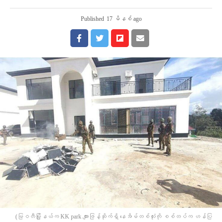
Published
17 မိနစ် ago
(မြဝတီမြို့နယ်က KK park ကျားဖြန့်ဆိုက်ရှိ နေအိမ်တစ်လုံးကို စစ်တပ်က ဟန်ပြ