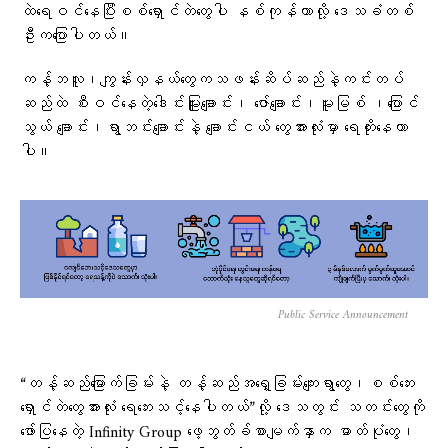
ထဲရေဝင်နေပြီးစစ်ရှောင်တဲတွေပါ နစ်ကုန်တာလို့ ဒေသခံတစ်
ဦးကပြောပါတယ်။
ကန့်ဘလူ၊ကျွန်းလှနယ်တွေကသဖန်းဆိပ်ဆည်နဲ့ကင်းတပ်
ဆည်ထဲ စီးဝင်နေတဲ့ဒေါင်းမြူးချောင်း၊ ဇော်ချောင်း၊မူးမြစ် ၊ပြောင်
သွယ် ချောင်း၊ရွာဘင်းချောင်းနဲ့ ချောင်းငယ် တွေအားလုံးမှာ ရေတိုးနေတာ
ပါ။
Public Service Announcement
“တန့်ဆည်​မြောက်ခြမ်းနဲ့ တန့်ဆည်အ​ရှေ့ခြမ်း​ကျေးရွာ​တွေ၊စစ်​ဘေး​
ရှောင်တဲ​တွေအားလုံး ​ရေ​ဘေးသင့်နေပါတယ်”လို့ ဒေသတွင်း သတင်းတွေကို
ဖော်ပြနေတဲ့ Infinity Group ဖေ့ဘွတ်ခ်စာမျက်နှာက ဓာတ်ပုံတွေ၊