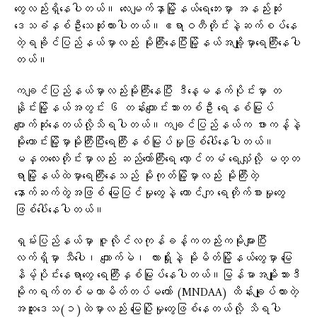
တွေလည်းရှိနေပါတယ်။ လေးမျက်နှာမြို့နယ်ရေဘေးမှာ အနည်းဆုံး
ဒေသခံနှစ်ဦးသေဆုံးထားပါတယ်။ဧရာဝတီတိုင်းနဲ့ဆက်စပ်နေ
တဲ့ရခိုင်ပြည်နယ်မှာလည်း မိုးကြီးနေပြီးမြို့နယ်အချို့မှာရေကြီးနေပါ
တယ်။
ကချင်ပြည်နယ်မှာလည်းမိုးကြီးနေပြီး ဒီနေ့မနက်ပိုင်းမှာ တ
နိုင်းမြို့နယ်အတွင်း ၆ တန်းကျောင်းသားတစ်ဦး ရေနစ်မြုပ်
ပျောက်ဆုံးနေတယ်လို့သိရပါတယ်။ကချင်ပြည်နယ်က ဖားကန့်နဲ့
မိုး‌ကောင်းမြို့မှာမိုးကြီးပြီးရေကြီးနစ်မြုပ်မှုဖြစ်ပေါ်နေပါတယ်။
မန္တလေးတိုင်းမှာလည်း ဆည်တော်ကြီးရေ လှောင်တမံ ရေလျှံလို့ မတ္တ
ရာမြို့နယ်ထဲမှာရေကြီးနေသည် မိုးကုတ်မြို့မှာလည်း မိုးကြီးတဲ့
နောက်ဆက်တွဲအဖြစ် မြေပြင်မှုတွေနဲ့ တောင်ကျ‌ ရေတိုက်စားမှုတွေ
ဖြစ်ပေါ်နေပါတယ်။
ရှမ်းပြည်နယ်မှာ ဇူလိုင်လကုန်ခန့်ကတည်းကမိုးများပြီး
လက်ရှိမှာ သီပေါ၊ ကျောက်မဲ၊ လားရှိုးနဲ့ မိုးမိတ်မြို့နယ်တွေမှာ မြေ
နိမ့်ပိုင်းနေရာတွေ ရေကြီးနှစ်မြုပ်နေပါတယ်။မြန်မာအမျိုးသားဒီ
မိုကရက်တစ်မဟာမိတ်တပ်မတော် (MNDAA) ထိန်းချုပ်ထားတဲ့
အထူးဒေသ(၁)ထဲမှာလည်း မြေပြိုမှုတွေဖြစ်နေတယ်လို့ သိရပါ