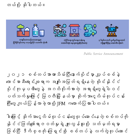
တယ်လို့ ဆိုပါတယ်။
Public Service Announcement
၂၀၂၁ စစ်တပ်အာဏာသိမ်းပြီးနောက်ပိုင်းမှာ လျှပ်စစ်နဲ့
လောင်စာဆီရောင်းချရာက အကျိုးအမြတ်ရရှိနေတဲ့ ထိုင်းနိုင်ငံ
ပိုင်ကုမ္ပဏီတွေနဲ့ အဂတိလိုက်စားတဲ့ အရာရှိ‌တွေရဲ့ပါဝင်
ပတ်သက်မှုကြောင့် မြဝတီမြို့နယ်မှာ ဆိုက်ဘာငွေလိမ်လုပ်ငန်း
ကြီးတွေ ကျယ်ပြန့်လာခဲ့တာလို့ JFM ကထောက်ပြထားပါတယ်။
ဒါကြောင့် ဆိုက်ဘာငွေလိမ်လုပ်ငန်းတွေလုပ်ဆောင်နေတဲ့စစ်တပ်ကို
နိုင်ငံဖြတ်ကျော်ရာဇဝတ်မှုရဲ့ ကျူးလွန်သူလို့ သတ်မှတ်ရမှာ
ဖြစ်ပြီး ဒီကိစ္စကို ဖြေရှင်းဖို့ စစ်တပ်နဲ့ လက်တွဲလုပ်ဆောင်