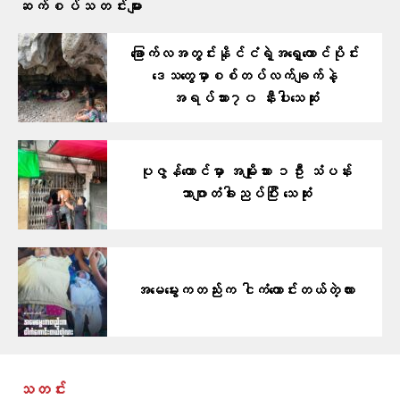
ဆက်စပ်သတင်းများ
ခြောက်လအတွင်းနိုင်ငံရဲ့အရှေ့တောင်ပိုင်း
ဒေသတွေမှာစစ်တပ်လက်ချက်နဲ့
အရပ်သား၇၀ နီးပါးသေဆုံး
ပုဇွန်တောင်မှာ အမျိုးသား ၁ဦး သံပန်း
ဘာဂျာတံခါးညပ်ပြီး သေဆုံး
အမေမွေးကတည်းက ငါကံကောင်းတယ်တဲ့လား
သတင်း