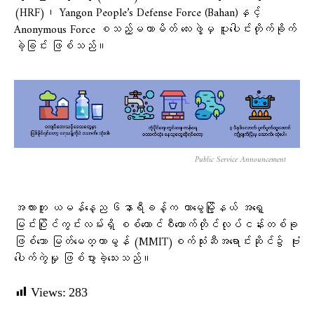
(HRF)၊ Yangon People’s Defense Force (Bahan)နှင့်
Anonymous Force စသည့်မဟာမိတ် ​လေးဖွဲ့မှ ပူးပေါင်းတိုက်ခိုက်
ခဲ့ခြင်း ဖြစ်သည်။
Public Service Announcement
အလားတူ ယမန်နေ့ည ၆နာရီခန့်က တာမွေမြို့နယ် အရှေ့
မြင်းပြိုင်ကွင်းလမ်းရှိ စစ်ကောင်စီထောက်တိုင်လုပ်ငန်းတစ်ခု
ဖြစ်သော မြတ်မေတ္တာမွန် (MMIT)စက်သုံးဆီအရောင်းဆိုင်၌ ဗုံး
ပေါက်ကွဲမှု ဖြစ်ပွားခဲ့သေးသည်။
Views:
283