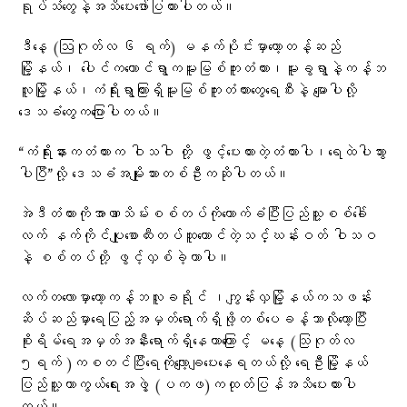
ရုပ်သံတွေနဲ့အသိပေးဖော်ပြထားပါတယ်။
ဒီနေ့ (ဩဂုတ်လ ၆ ရက်) မနက်ပိုင်းမှာတော့တန့်ဆည်
မြို့နယ်၊ ပေါင်ကတောင်ရွာကမူးမြစ်ကူးတံတား၊မူးခွရွာနဲ့ကန့်ဘ
လူမြို့နယ်၊ကံရိုးရွာကြားရှိမူးမြစ်ကူးတံတားတွေရေစီးနဲ့ မျောပါလို့
ဒေသခံတွေကပြောပါတယ်။
“ကံရိုးနားကတံတားက ဝါသဝါ တို့ ဖွင့်ပေးထားတဲ့တံတားပါ၊ရေထဲပါသွား
ပါပြီ”လို့ ဒေသခံအမျိုးသားတစ်ဦးကဆိုပါတယ်။
အဲဒီတံတားကိုအာဏာသိမ်းစစ်တပ်ကိုထောက်ခံပြီးပြည်သူ့စစ်ခေါ်
လက် နက်ကိုင်ပျုစောထီးတပ်ထူထောင်တဲ့သင်္ဃန်းဝတ် ဝါသဝ
နဲ့ စစ်တပ်တို့ ဖွင့်လှစ်ခဲ့တာပါ။
လက်တလောမှာတော့ကန့်ဘလူခရိုင် ၊ကျွန်းလှမြို့နယ်ကသဖန်း
ဆိပ်ဆည်မှာရေပြည့်အမှတ်ရောက်ရှိဖို့တစ်ပေခန့်သာလိုတော့ပြီး
စိုးရိမ်ရေအမှတ်အနီးရောက်ရှိနေတာကြောင့် မနေ့ (သြဂုတ်လ
၅ရက် )ကစတင်ပြီးရေကိုလျော့ချပေးနေရတယ်လို့ ရေဦးမြို့နယ်
ပြည်သူ့ကာကွယ်ရေးအဖွဲ့ (ပကဖ)ကထုတ်ပြန်အသိပေးထားပါ