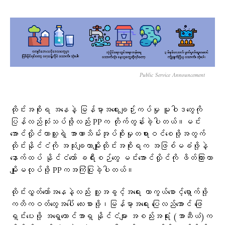
Public Service Announcement
ထိုင်းအစိုးရ အနေနဲ့ မြန်မာ့အရေးချဉ်းကပ်မှု မူဝါဒတွေကို
ပြန်လည်သုံးသပ်ဖို့လည်း PPက တိုက်တွန်းခဲ့ပါတယ်။မင်း
အောင်လှိုင်ဟာသူ့ရဲ့ အာဏာသိမ်းအုပ်စိုးမှုတရားဝင်စေဖို့အတွက်
ထိုင်းနိုင်ငံကို အသုံးချတာမျိုးထိုင်းအစိုးရက အဖြစ်မခံဖို့နဲ့
နောက်ထပ် နိုင်ငံတော် ခရီးစဉ်တွေ မင်းအောင်လှိုင်ကို ဖိတ်ကြားတာ
မျိုးမလုပ်ဖို့ PPကအကြံပြုခဲ့ပါတယ်။
ထိုင်းလွှတ်တော်အနေနဲ့လည်း လူ့အခွင့်အရေး ကာကွယ်စောင့်ရှောက်ဖို့
ကတိကဝတ်တွေအပေါ် လေးစားဖို့၊မြန်မာ့အရေး ပြေလည်အောင် ဖြေ
ရှင်းပေးဖို့ အရှေ့တောင်အာရှ နိုင်ငံများ အစည်းအရုံး (အာဆီယံ)က