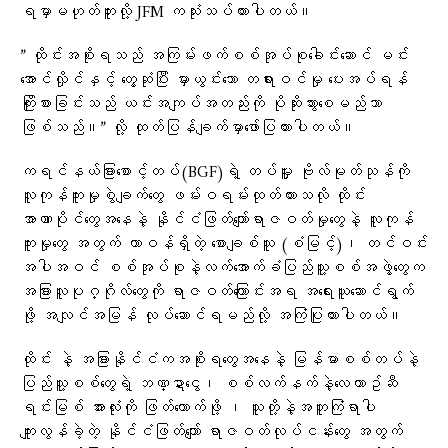
ရမှာမဟုတ်ဘူးလို့ JFM ကသုံးသပ်ထားပါတယ်။
” ထိုင်းအစိုးရသည် အကြမ်းဖက်စစ်အုပ်စုခေါင်းဆောင် မင်း
အောင်လှိုင်နှင့် တွေ့ဆုံပြီး မှားယွင်းသော တရားဝင်မှု ပေးအပ်ရန်
ကြိုးစားခြင်းသည် ယင်းအကျပ်အတည်းကို ပိုဆိုးသွားစေမည်သာ
ဖြစ်သည်။” လို့ ထုတ်ပြန်ချက်မှာဖော်ပြထားပါတယ်။
ကရင်နယ်ခြားစောင့်တပ်(BGF)ရဲ့ တပ်မှူး ဗိုလ်မုတ်သုန်ကို
လူကုန်ကူးမှုစွဲချက်တွေ ဖမ်းဝရမ်းထုတ်ထားသလို ထိုင်း
အာဏာပိုင်တွေအနေနဲ့ နိုင်ငံဖြတ်ကျော်ရာဇဝတ်မှုတွေနဲ့ လူကုန်
ကူးမှု‌တွေ အတွက် တာဝန်ရှိတဲ့ စောချစ်သူ (စံမြင့်)၊ တင်ဝင်း
အပါအဝင် စစ်အုပ်စုနဲ့လက်အောက်ခံပြည်သူ့စစ်အဖွဲ့တွေက
အခြားလူပုဂ္ဂိုလ်တွေကို ရာဇဝတ်ကြောင်းအရ အရေးယူဆောင်ရွက်
ဖို့ အလျင်အမြန် လုပ်ဆောင်ရမည်လို့ အကြံပြုထားပါတယ်။
ထိုင်း နဲ့ အခြားနိုင်ငံကအစိုးရတွေအနေနဲ့ မြန်မာစစ်တပ်နဲ့
ပြည်သူ့စစ်တွေရဲ့ ဘဏ္ဍာငွေ၊ စစ်လက်နက်နဲ့လေယာဥ်ဆီ
ရင်းမြစ် အားလုံးကို ဖြတ်တောက်ဖို့ ၊ သူတို့နဲ့အတူကြံရာပါ
ကျူးလွန်ခဲ့တဲ့ နိုင်ငံဖြတ်ကျော် ရာဇဝတ်လုပ်ငန်းတွေ အတွက်