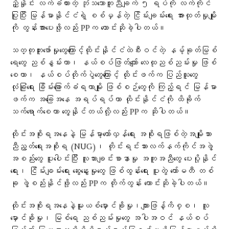
ညှိနှိုင်း လက်ခံထားတဲ့ ဘုံသဘောတူညီချက် ၅ ရပ်ကို လက်ကိုင်
ပြုပြီး မြန်မာနိုင်ငံရဲ့ စစ်မှန်တဲ့ ငြိမ်းချမ်းရေး အားထုတ်မှုမျိုး
ကို တွန်းအားပေးဖို့လည်း PPက တောင်းဆိုခဲ့ပါတယ်။
သတ္တုတူးဖော်မှုတွေကြောင့်ထိုင်းနိုင်ငံထဲစီးဝင်တဲ့ နမ့်ခုတ်မြစ်
ရေတွေ ညစ်နွမ်းတာ၊ နယ်စပ်ဖြတ်ကျော် လေထုညစ်ညမ်းမှု ဖြစ်
စေတာ၊ နယ်စပ်တိုက်ပွဲတွေကြောင့် ထိုင်းဖက်က ပြည်သူတွေ
လုံခြုံရေး ခြိမ်းခြောက်ခံရတာမျိုး ဖြစ်စဉ်တွေကို ကြည့်ရင် မြန်မာ
ဖက်က အခြေအနေ အရပ်ရပ်ဟာ ထိုင်းနိုင်ငံကို ထိခိုက်
သက်ရောက်စေတာ တွေ့နိုင်တယ်လို့လည်း PPက ဆိုပါတယ်။
ထိုင်းအစိုးရအ​နေနဲ့ မြန်မာ့တော်လှန်ရေး အစိုးရဖြစ်တဲ့အမျိုးသား
ညီညွတ်ရေးအစိုးရ (NUG)၊ တိုင်းရင်းသားလက်နက်ကိုင်အဖွဲ့
အစည်းတွေ ပူးပေါင်းပြီး လူသားချင်းစာနာမှု အကူအညီတွေ ပေးပို့နိုင်
ရေး၊ ငြိမ်းချမ်းရေး ဆွေးနွေးမှုတွေ ဖြစ်ထွန်းရေး ပူးတွဲ ကော်မတီ တစ်
ခု ဖွဲ့စည်းနိုင်ဖို့လည်း PPက တိုက်တွန်း တောင်းဆိုခဲ့ပါတယ်။
ထိုင်းအစိုးရအနေနဲ့မူးယစ်မှောင်ခိုမှု၊ကျားဖြန့်ကိစ္စ၊ လူ
မှောင်ခိုမှု၊ မြစ်ရေ ညစ်ညမ်းမှုတွေ အပါအဝင် နယ်စပ်