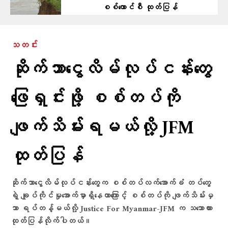
စစ်ကောင်စီ ထုတ်ပြန်
သတင်း
ဆိုက်ဘာငွေလိမ်လုပ်ငန်းတွေ
ဖြေရှင်းဖို့ စစ်တပ်ကို
ဖျက်သိမ်းရမယ်လို့ JFM
ထုတ်ပြန်
ဆိုက်ဘာငွေလိမ်လုပ်ငန်းတွေက စစ်တပ်လက်အောက်ခံ တပ်တွေ
ရဲ့ ချုပ်ကိုင်မှုအောက်မှာရှိနေတာကြောင့် စစ်တပ်ကို ဖျက်သိမ်းမှ
သာ ရပ်တန့်မယ်လို့ Justice For Myanmar-JFM က သဘောထား
ထုတ်ပြန်လိုက်ပါတယ်။