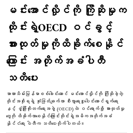
မင်းအောင်လှိုင်ကို ကြိုဆိုမှုက
ထိုင်းရဲ့OECD ဝင်ခွင့်
အားထုတ်မှုကိုထိခိုက်စေနိုင်
ကြောင်း အတိုက်အခံပါတီ
သတိပေး
အာဏာသိမ်းမြန်မာစစ်ခေါင်းဆောင် မင်းအောင်လှိုင်ကို ကြိုဆိုခဲ့တဲ့
ထိုင်းအစိုးရရဲ့ ဆုံးဖြတ်ချက်ဟာ စီးပွားရေးပူးပေါင်းဆောင်ရွက်ရေး
နှင့် ဖွံ့ဖြိုးတိုးတက်ရေးအဖွဲ့ (OECD)ထဲ ဝင်ရောက်ဖို့ အားထုတ်မှု
တွေကို ထိခိုက်လာစေနိုင်ကြောင်းထိုင်းရဲ့အဓိကအတိုက်အခံ
နိုင်ငံရေး ပါတီက သတိပေးလိုက်ပါတယ်။