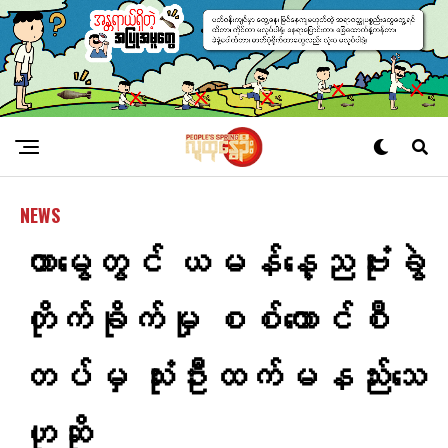
NEWS
တာမွေတွင် ယမန်​နေ့ညဗုံးခွဲ
တိုက်ခိုက်မှု စစ်ကောင်စီ
တပ်မှ သုံးဦးထက်မနည်းသေ
ဟုဆို