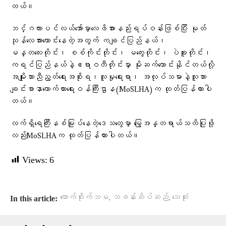
တယ်။
ဘင်္ဂလားပင်လယ်အော်မှာလေဖိအားနည်းရပ်ဝန်းဖြစ်ပြီး မုတ်
သုန်လေအားကောင်းနေတဲ့အတွက် ကချင်ပြည်နယ်၊
မန္တလေးတိုင်း၊ စစ်ကိုင်းတိုင်း၊ မကွေးတိုင်း၊ ပဲခူးတိုင်း၊
ကရင်ပြည်နယ်နဲ့ဧရာဝတီတိုင်းမှာ မိုးဆက်ကောင်းနိုင်တယ်လို့
အမျိုးသားညီညွတ်ရေးအစိုးရ၊လူမှုရေးရာ၊ အလုပ်သမားနဲ့လူသား
ချင်းစာနာထောက်ထားရေးဝန်ကြီးဌာန(MoSLHA)က ထုတ်ပြန်ထားပါ
တယ်။
လက်ရှိရေကြီးနစ်မြုပ်နေတဲ့ဒေသတွေမှာ မြွေအန္တရာယ်သတိပြုဖို့
လည်းMoSLHAက ထုတ်ပြန်ထားပါတယ်။
Views:
6
,
,
ကောက်စိုက်သမ
သဖန်းဆိပ်ဆည်
သေဆုံး
In this article: