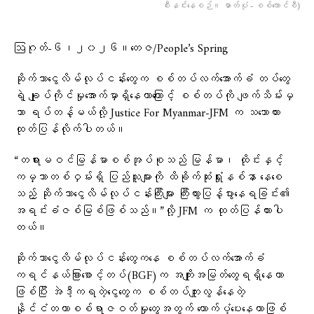
စီးနင်းနေစဉ်။ ဓာတ်ပုံ - စစ်ကောင်စီ)
ဩဂုတ်-၆၊၂၀၂၆။တေဇ/People’s Spring
ဆိုက်ဘာငွေလိမ်လုပ်ငန်းတွေက စစ်တပ်လက်အောက်ခံ တပ်တွေ
ရဲ့ ချုပ်ကိုင်မှုအောက်မှာရှိနေတာကြောင့် စစ်တပ်ကို ဖျက်သိမ်းမှ
သာ ရပ်တန့်မယ်လို့ Justice For Myanmar-JFM က သဘောထား
ထုတ်ပြန်လိုက်ပါတယ်။
“တရားမဝင်မြန်မာစစ်အုပ်စုသည် မြန်မာ၊ ထိုင်းနှင့်
ကမ္ဘာတစ်ဝှမ်းရှိ ပြည်သူများကို ထိခိုက်ဆုံးရှုံးနစ်နာ နေစေ
သည့် ဆိုက်ဘာငွေလိမ်လုပ်ငန်းကြီးများ ကြီးထွားပြန့်ပွားနေရခြင်း၏
အရင်းခံဇစ်မြစ်ဖြစ်သည်။”လို့ JFM က ထုတ်ပြန်ထားပါ
တယ်။
ဆိုက်ဘာငွေလိမ်လုပ်ငန်းတွေကနေ စစ်တပ်လက်အောက်ခံ
ကရင်နယ်ခြားစောင့်တပ်(BGF)က အကျိုးအမြတ်တွေရရှိနေတာ
ဖြစ်ပြီး အဲဒီ့ကရတဲ့ငွေတွေက စစ်တပ်ကျူးလွန်နေတဲ့
နိုင်ငံတကာစစ်ရာဇဝတ်မှုတွေအတွက် ထောက်ပံ့ပေးနေတာဖြစ်