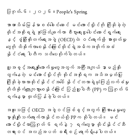
သြဂုတ်-၆၊၂၀၂၆။People’s Spring
အာဏာသိမ်းမြန်မာစစ်ခေါင်းဆောင် မင်းအောင်လှိုင်ကို ကြိုဆိုခဲ့တဲ့
ထိုင်းအစိုးရရဲ့ ဆုံးဖြတ်ချက်ဟာ စီးပွားရေးပူးပေါင်းဆောင်ရွက်ရေး
နှင့် ဖွံ့ဖြိုးတိုးတက်ရေးအဖွဲ့ (OECD)ထဲ ဝင်ရောက်ဖို့ အားထုတ်မှု
တွေကို ထိခိုက်လာစေနိုင်ကြောင်းထိုင်းရဲ့အဓိကအတိုက်အခံ
နိုင်ငံရေး ပါတီက သတိပေးလိုက်ပါတယ်။
လူ့အခွင့်အရေးချိုးဖောက်မှုတွေအတွက် အကြီးအကျယ် နာမည်ဆိုး
ထွက်နေတဲ့ မင်းအောင်လှိုင်ကို ထိုင်းအစိုးရက အသိအမှတ်ပြု
ကြိုဆိုခဲ့တာဟာထိုင်းနိုင်ငံအပေါ် နိုင်ငံတကာရဲ့ယုံကြည်လက်ခံမှု
ကိုထိခိုက်လျော့ကျသွားစေနိုင်ကြောင်း ပြည်သူ့ပါတီ (PP)က ဩဂုတ် ၆
ရက်နေ့မှာ ထုတ်ပြန်ခဲ့ပါတယ်။
အထူးသဖြင့် OECD အဖွဲ့ဝင်ဖြစ်ခွင့်အတွက် ကြိုးစားနေမှုတွေ
မှာဆိုးကျိုးသက်ရောက်လာနိုင်တယ်လို့ PPက ဆိုပါတယ်။ မင်း
အောင်လှိုင်ဟာဩဂုတ် ၆ ရက်နဲ့ ၇ ရက်တွေမှာ ထိုင်းနိုင်ငံဆီ
တရားဝင် အလည်အပတ် ခရီးစဉ် ရောက်ရှိနေပါတယ်။