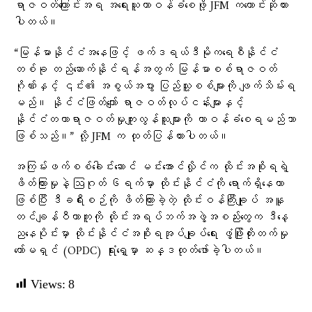
ရာဇဝတ်ကြောင်းအရ အရေးယူတာဝန်ခံစေဖို့ JFM ကတောင်းဆိုထား
ပါတယ်။
“မြန်မာနိုင်ငံအနေဖြင့် ဖက်ဒရယ်ဒီမိုကရေစီနိုင်ငံ
တစ်ခု တည်ဆောက်နိုင်ရန်အတွက် မြန်မာစစ်ရာဇဝတ်
ဂိုဏ်းနှင့် ၎င်း၏ အစွယ်အပွား ပြည်သူ့စစ်များကို ဖျက်သိမ်းရ
မည်။ နိုင်ငံဖြတ်ကျော် ရာဇဝတ်လုပ်ငန်းများနှင့်
နိုင်ငံတကာရာဇဝတ်မှုကျူးလွန်သူများကို တာဝန်ခံစေရမည်သာ
ဖြစ်သည်။” လို့ JFM က ထုတ်ပြန်ထားပါတယ်။
အကြမ်းဖက်စစ်ခေါင်းဆောင် မင်းအောင်လှိုင်က ထိုင်းအစိုးရရဲ့
ဖိတ်ကြားမှုနဲ့ ‌ဩဂုတ် ၆ရက်မှာ ထိုင်းနိုင်ငံကို ရောက်ရှိနေတာ
ဖြစ်ပြီး ဒီခရီးစဉ်ကို ဖိတ်ကြားခဲ့တဲ့ ထိုင်းဝန်ကြီးချုပ် အနူ
တင်ချန်ဝီယာကူကို ထိုင်းအရပ်ဘက်အဖွဲ့အစည်းတွေက ဒီနေ့
ညနေပိုင်းမှာ ထိုင်းနိုင်ငံအစိုးရအုပ်ချုပ်ရေး ဖွံ့ဖြိုးတိုးတက်မှု
ကော်မရှင် (OPDC) ရုံးရှေ့မှာ ဆန္ဒထုတ်ဖော်ခဲ့ပါတယ်။
Views:
8