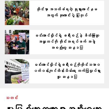
ထိုင်းမှာ အသတ်ခံရတဲ့ ရုရှားမောင်နှမ
အတွက် ဆုတောင်းပွဲ ပြုလုပ်
မင်းအောင်လှိုင်ရဲ့ ခရီးစဉ်နဲ့ ဖိတ်ကြားသူ
အနူတင်ကို ထိုင်းအရပ်ဖက် အဖွဲ့
အစည်းတွေ ဆန္ဒပြ
မင်းအောင်လှိုင်ရဲ့ခရီးစဉ်ကိုထိုင်းသဘာဝ
ပတ်ဝန်းကျင်ထိန်းသိမ်းရေး တက်ကြွလှုပ်ရှား
သူ ဆန္ဒပြ
သတင်း