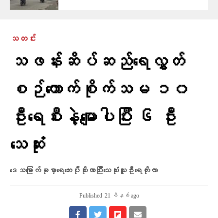
သတင်း
သဖန်းဆိပ်ဆည်ရေလွှတ်
စဉ်ကောက်စိုက်သမ ၁၀
ဦးရေစီးနဲ့မျောပါပြီး ၆ ဦး
သေဆုံး
ဒေသ​ခြောက်ခုမှာရေဘေးပ်ိုဆိုးလာပြီးသေဆုံးသူဦးရေတိုးလာ
Published
21 မိနစ် ago