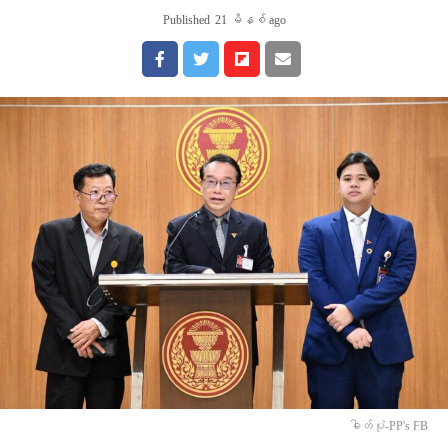
Published
21 မိနစ် ago
ဓါတ်ပုံ-PP's FB