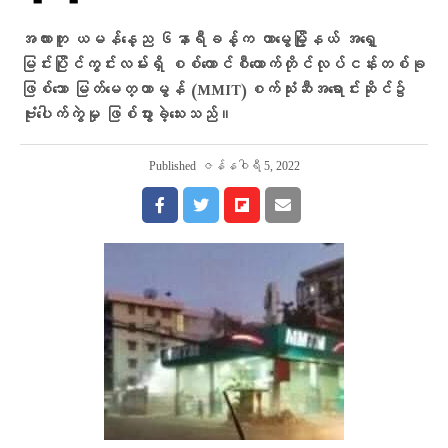
အလားတူ ယမန်နေ့ည ၆နာရီခန့်က တာမွေမြို့နယ် အရှေ့
မြင်းပြိုင်ကွင်းလမ်းရှိ စစ်ကောင်စီထောက်တိုင်လုပ်ငန်းတစ်ခု
ဖြစ်သော မြတ်မေတ္တာမွန် (MMIT)စက်သုံးဆီအရောင်းဆိုင်၌
ဗုံးပေါက်ကွဲမှု ဖြစ်ပွားခဲ့သေးသည်။
Published
ဇန်နဝါရီ 5, 2022