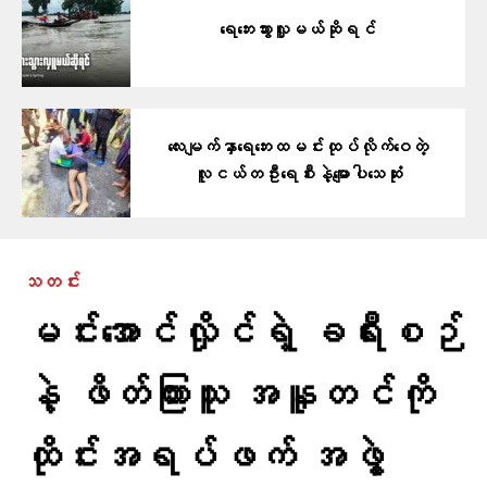
ရေဘေးသွားလှူမယ်ဆိုရင်
လေးမျက်နှာရေဘေးထမင်းထုပ်လိုက်ဝေတဲ့
လူငယ်တဦးရေစီးနဲ့မျောပါသေဆုံး
သတင်း
မင်းအောင်လှိုင်ရဲ့ ခရီးစဉ်
နဲ့ ဖိတ်ကြားသူ အနူတင်ကို
ထိုင်းအရပ်ဖက် အဖွဲ့