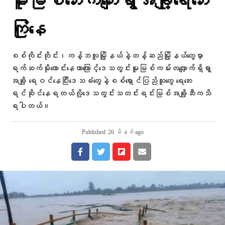
မူးမြစ်ဘေးကကျေးရွာအချို့ရေဘေး
ကြုံနေ
စစ်ကိုင်းတိုင်း၊ကန့်ဘလူမြို့နယ်နဲ့တန့်ဆည်မြို့နယ်တွေမှာ
ရက်ဆက်မိုးကောင်းနေတာကြောင့်ဒေသတွင်းမူးမြစ်ကမ်းတလျှောက်ရှိရွာ
အချို့ ရေဝင်နေပြီးဒေသခံတွေနဲ့စစ်ရှောင်ပြည်သူတွေ ရေဘေး
ရင်ဆိုင်နေရတယ်လို့ဒေသတွင်းသတင်းရင်းမြစ်အချို့ဆီကသိ
ရပါတယ်။
Published
26 မိနစ် ago