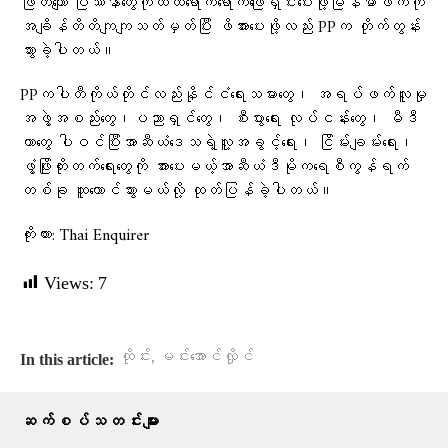
ဖြတ်ကျော် ပြဿနာတွေကိုထိထိရောက်ရောက်ဖြေရှင်းပေးဖို့မြန်မာဖက်ကို
အချိန်တိတိကျကျသတ်မှတ်ပြီး ဖိအားပေးဖို့လည်း PPက တိုက်တွန်း
သွားခဲ့ပါတယ်။
PPကပါတီကိုယ်တိုင်လည်းနိုင်ငံရေးသမားတွေ၊ အရပ်ဖက်လူမှု
အဖွဲ့အစည်းတွေ၊ပညာရှင်တွေ၊ စီးပွားရေး လုပ်ငန်းတွေ၊ မီဒီ
ယာတွေ ပါဝင်ပြီးအာဆီယံဒေသရဲ့လူ့အခွင့်ရေး၊ ငြိမ်းချမ်းရေး၊
ဖွံ့ဖြိုးတိုးတက်ရေးတွေကို အားပေးမယ့်အာဆီယံဒီမိုကရေစီကွန်ရက်
တစ်ခု ထူထောင်သွားမယ်လို့ ထုတ်ပြန်ခဲ့ပါတယ်။
ကိုးကား: Thai Enquirer
Views:
7
,
ထိုင်း
မင်းအောင်လှိုင်
In this article:
ဆက်စပ်သတင်းများ