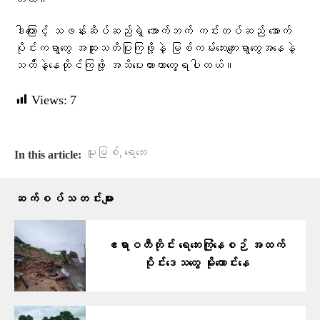
တယ်။
ဒါကြောင့် သဖန်းဆိပ်ဆည်ရဲ့ အောက်ဘက် ကင်းတပ်ဆည် အောက်
ပိုင်းကရွာတွေ အထူးသတိပြုကြဖို့နဲ့ မြစ်ကမ်းဘေးကျေးရွာတွေအနေနဲ့
သတ်ိနဲ့နေထိုင်ကြဖို့ အသိပေးထားတာတွေ့ရပါတယ်။
Views:
7
,
မူးမြစ်
ရေဘေး
In this article:
ဆက်စပ်သတင်းများ
ဧရာဝတီတိုင်း ရေဘေးကြုံနေစဉ် အထက်
ပိုင်းဒေသတွေ မိုးကောင်းနေ