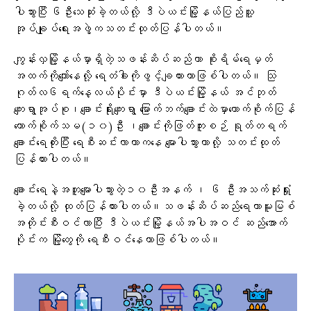
ပါသွားပြီး ၆ဦးသေဆုံးခဲ့တယ်လို့ ဒီပဲယင်းမြို့နယ်ပြည်သူ့
အုပ်ချုပ်ရေးအဖွဲ့ကသတင်းထုတ်ပြန်ပါတယ်။
ကျွန်းလှမြို့နယ်မှာရှိတဲ့သဖန်းဆိပ်ဆည်ဟာ စိုးရိမ်ရေမှတ်
အထက်ကိုကျော်နေလို့ ရေတံခါးကိုဖွင့်ချထားတာဖြစ်ပါတယ်။ သြ
ဂုတ်လ၆ရက်နေ့လယ်ပိုင်းမှာ ဒီပဲယင်းမြို့နယ် အင်ဘုတ်
ကျေးရွာအုပ်စု၊ချောင်းရိုးကျေးရွာ မြောက်ဘက်ချောင်းထဲမှာကောက်စိုက်ပြန်
ကောက်စိုက်သမ(၁၀)ဦး ၊ချောင်းကိုဖြတ်ကူးစဉ် ရုတ်တရက်
ချောင်းရေတိုးပြီး ရေစီးဆင်းလာတာကနေ မျောပါသွားတာလို့ သတင်းထုတ်
ပြန်ထားပါတယ်။
ချောင်းရေနဲ့အတူမျောပါသွားတဲ့၁၀ဦးအနက် ၊ ၆ ဦးအသက်ဆုံးရှုံး
ခဲ့တယ်လို့ ထုတ်ပြန်ထားပါတယ်။သဖန်းဆိပ်ဆည်ရေဟာမူးမြစ်
အတိုင်းစီးဝင်လာပြီး ဒီပဲယင်းမြို့နယ်အပါအဝင် ဆည်အောက်
ပိုင်းက မြို့တွေကို ရေစီးဝင်နေတာဖြစ်ပါတယ်။