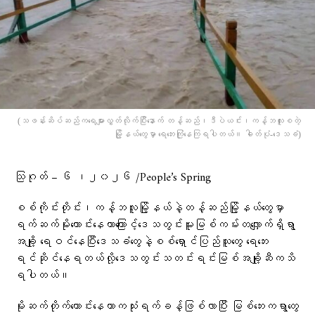
(သဖန်းဆိပ်ဆည်က​ရေများလွှတ်လိုက်ပြီး​နောက် တန့်ဆည်၊ဒီပဲယင်း၊ကန့်ဘလူးစတဲ့
မြို့နယ်​တွေမှာ ​ရေ​ဘေးကြုံ​နေကြရပါတယ်။ ဓါတ်ပုံ-​ဒေသခံ)
သြဂုတ် – ၆ ၊၂၀၂၆ /People’s Spring
စစ်ကိုင်းတိုင်း၊ကန့်ဘလူမြို့နယ်နဲ့တန့်ဆည်မြို့နယ်တွေမှာ
ရက်ဆက်မိုးကောင်းနေတာကြောင့်ဒေသတွင်းမူးမြစ်ကမ်းတလျှောက်ရှိရွာ
အချို့ ရေဝင်နေပြီးဒေသခံတွေနဲ့စစ်ရှောင်ပြည်သူတွေ ရေဘေး
ရင်ဆိုင်နေရတယ်လို့ဒေသတွင်းသတင်းရင်းမြစ်အချို့ဆီကသိ
ရပါတယ်။
မိုးဆက်တိုက်ကောင်းနေတာကသုံးရက်ခန့်ဖြစ်လာပြီး မြစ်ဘေးကရွာတွေ