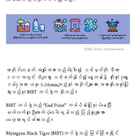
ခေါင်းဆောင် ဗိုလ်မိုက်ခဲက ပြောသည်။
Public Service Announcement
ကာဘိုင်သေနတ် အမျိုးအစားသည် ပေါ့ပါး၍ ပစ်မှတ်ကို မီတာ
၁၀၀အတွင်း တိကျစွာ ပစ်ခတ်နိုင်၍ ရှေ့တန်း၌ ကိုးလုံး (ရှော့
ဂမ်း)အစား ယခု 5.56mmကျည်သုံး ကာဘိုင်များအား အစားထိုးအသုံးပြု
သွားမည်ဟု MBT တပ်ဖွဲ့က ဆိုသည်။
MBT တပ်ဖွဲ့သည် “End Point” ကမ်ပိန်းပြုလုပ်နေပြီး
ဆက်လက်ကူညီ‌ထောက်ပံ့ပေးပါရန်လည်း ပြည်သူများအား
မေတ္တာရပ်ခံထားသည်။
Myingyan Black Tiger (MBT)တပ်ဖွဲ့သည် မြင်းခြံခရိုင်