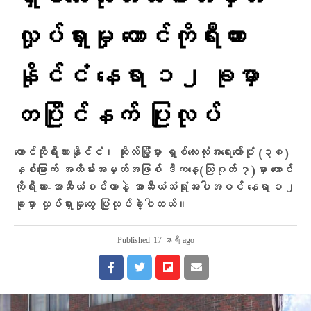
လှုပ်ရှားမှု တောင်ကိုရီးယား
နိုင်ငံ နေရာ ၁၂ ခုမှာ
တပြိုင်နက် ပြုလုပ်
တောင်ကိုရီးယားနိုင်ငံ၊ ဆိုးလ်မြို့မှာ ရှစ်လေးလုံးအရေးတော်ပုံ (၃၈)
နှစ်မြောက် အထိမ်းအမှတ်အဖြစ် ဒီကနေ့(သြဂုတ် ၇)မှာ တောင်
ကိုရီးယား-အာဆီယံစင်တာနဲ့ အာဆီယံသံရုံးအပါအဝင် နေရာ ၁၂
ခုမှာ လှုပ်ရှားမှုတွေ ပြုလုပ်ခဲ့ပါတယ်။
Published
17 နာရီ ago