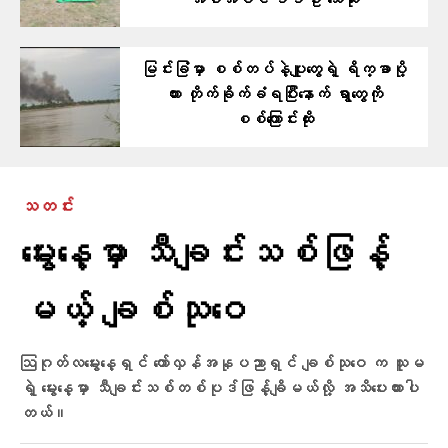
အပါအဝင် ၁၁ဦး သေဆုံး
မြင်းခြံမှာ စစ်တပ်နဲ့ပျူတွေရဲ့ ရိက္ခာပို့
ကား တိုက်ခိုက်ခံရပြီးနောက် ရွာတွေကို
စစ်ကြောင်းထိုး
သတင်း
မွေးနေ့မှာ သီချင်းသစ်ဖြန့်
မယ့် ချစ်သုဝေ
ဩဂုတ်လမွေးနေ့ရှင် တော်လှန်အနုပညာရှင် ချစ်သုဝေ က သူမ
ရဲ့ မွေးနေ့မှာ သီချင်းသစ်တစ်ပုဒ်ဖြန့်ချိမယ်လို့ အသိပေးထားပါ
တယ်။