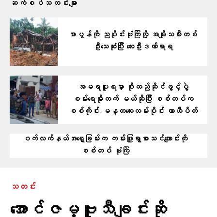
ဆက်စပ်သတင်းများ
ဖာပွန်ကို ညပိုင်းဗုံးကြဲလို့ အမျိုးသမီးတစ်
ဦးသေဆုံးပြီး လေးဦးဒဏ်ရာရ
အမရပူရမှာ ပိုးထည်ဆိုင်ဖွင့်ပွဲ
စမ်းရေမိုးတက် မယ်ဆိုပြီး စစ်တပ်က
စစ်ကိုင်း-မန္တလေးလမ်းပိုင်း ယာယီပိတ်
ဝက်လက်နယ်အရှေ့ခြမ်းက ကမ်းဖြူရွာစာသင်ကျောင်းကို
စစ်တပ် ဗုံးကြဲ
သတင်း
အောင်ဇမ္ဗူသီချင်းဆို