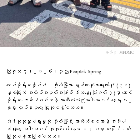
ဓာတ်ပုံ - MFDMC
သြဂုတ် ၇၊၂၀၂၆။သုည/People’s Spring
တောင်ကိုရီးယားနိုင်ငံ၊ ဆိုးလ်မြို့မှာ ရှစ်လေးလုံးအရေးတော်ပုံ (၃၈)
နှစ်မြောက် အထိမ်းအမှတ်အဖြစ် ဒီကနေ့(သြဂုတ် ၇)မှာ တောင်
ကိုရီးယား-အာဆီယံစင်တာနဲ့ အာဆီယံသံရုံးအပါအဝင် နေရာ ၁၂
ခုမှာ လှုပ်ရှားမှုတွေ ပြုလုပ်ခဲ့ပါတယ်။
အဲဒီလူထုလှုပ်ရှားမှုကို ဆိုးလ်မြို့ရှိ အာဆီယံစင်တာနဲ့ အာဆီယံ
သံရုံးတွေ အပါအဝင် စုစုပေါင်း နေရာ ၁၂ ခုမှာ တပြိုင်နက်
ပြုလုပ်ခဲ့တာဖြစ်ပါတယ်။