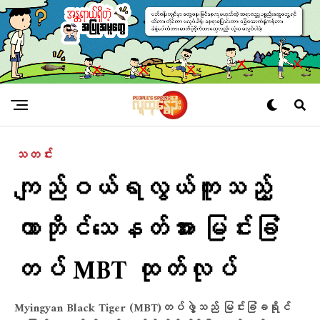
သတင်း
ကျည်ဝယ်ရလွယ်ကူသည့်
ကာဘိုင်သေနတ်အား မြင်းခြံ
တပ် MBT ထုတ်လုပ်
Myingyan Black Tiger (MBT)တပ်ဖွဲ့သည် မြင်းခြံခရိုင်