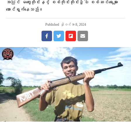
အပြင် မကွေးတိုင်းနှင့် စစ်ကိုင်းတိုင်း၌ပါ စစ်ဆင်ရေးများ
ဆောင်ရွက်နေသည်။
Published
နိုဝင်ဘာ 8, 2024