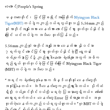
ဇေအောင်/People’s Spring
မန္တလေးတိုင်း၊ မြင်းခြံခရိုင်အခြေစိုက်
Myingyan Black
Tiger(MBT)
တပ်ဖွဲ့က ကျည်ဝယ်ရလွယ်ကူသည့် 5.56mm ကျည်
သုံး ကာဘိုင်အမျိုးအစား သေနတ်အား အောင်မြင်စွာ ထုတ်လုပ်နိုင်ခဲ့
ကြောင်း ယင်းတပ်ဖွဲ့က အသိပေး ထုတ်ပြန်သည်။
5.56mm ကျည်သုံး ကာဘိုင်အမျိုးအစား သေနတ်အား နိုဝင်ဘာ
၇ရက်တွင် အောင်မြင်စွာ ထုတ်လုပ်နိုင်ခဲ့ပြီး ရှေ့တန်း
စစ်မျက်နှာပြင်၌ ကျည်ရှားပါးနေသော ရဲဘော်များအတွက် အဓိက
ရည်ရွယ် ထုတ်လုပ်ခဲ့ခြင်းဖြစ်ကြောင်း Myingyan Black Tiger
(MBT)တပ်ဖွဲ့က အသိပေးသည်။
“အရင်က ရဲဘော်တွေသုံးနေတာက အိန္ဒိယကိုးလုံး သေနတ်တွေကို
အသုံးပြုနေတယ်။ အဲဒီသေနတ်တွေက ကျည်ရှားပါးတယ်။ ပိုက်ဆံ
ရှိလို့ ဝယ်ချင်တိုင်းဝယ်လို့မရတဲ့ ပြဿနာတွေရှိတယ်။ တော်တော်
လေးရှာရခက်တယ်။ သေနတ်တွေ Error ဖြစ်တာများတယ်။ အခု
ထုတ်တဲ့သေနတ်က ကျည်ဝယ်ရလွယ်ကူတယ်။”ဟု MBTတပ်ဖွဲ့