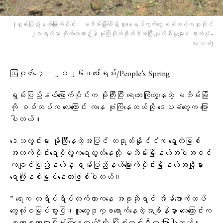
(ရှမ်းပြည်နယ်မြောက်ပိုင်း၊ မဘိမ်းမြို့ပေါ်ရှိ လူနေရပ်ကွက်တွေ စစ်တပ်က ဇူလိုင်
၂၈ရက်မှာ တိုက်လေယာဉ်နဲ့ ဗုံးကြဲတိုက်ခိုက်ခဲ့အပြီး ပျက်စီးမှုများ။ ဓာတ်ပုံ -
ဒေသခံ)
ဩဂုတ်-၇၊၂၀၂၆။ဇော်ရမ်း/People’s Spring
ရှမ်းပြည်နယ်မြောက်ပိုင်းက မိုးကြီးပြီး ရေဘေးကြုံတွေ့နေတဲ့ မဘိမ်းမြို့
ကို စစ်တပ်က လေကြောင်း ကနေ ဗုံးကြဲနေတယ်လို့ ဒေသခံတွေက ပြော
ပါတယ်။
ဒေသတွင်းမှာ မိုးကြီးနေတဲ့အပြင် တရုတ်နိုင်ငံက ရွှေလီမြစ်
အထက်ပိုင်းရေပိုလွှဲက​ရေလွှတ်နေလို့ မဘိမ်းမြို့နယ်အပါအဝင်
ကချင်ပြည်နယ်နဲ့ ရှမ်းပြည်နယ်မြောက်ပိုင်းမြို့နယ်အချို့မှာ
ရေကြီးနစ်မြုပ်နေတာဖြစ်ပါတယ်။
” ရေက တရိပ်ရိပ်တက်တာကနေ အခုဆိုရင် အိမ်အောက်ထပ်
တွေလုံးဝမြုပ်သွားပြီ။လူတွေဒုက္ခရောက်နေတဲ့အချိန်မှာ လေကြောင်းက