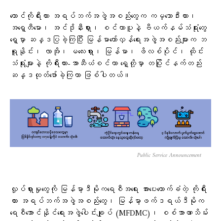
တောင်ကိုရီးယား အရပ်ဘက်အဖွဲ့အစည်းတွေက ကမ္ဘောဒီးယား၊
အရှေ့တီမော၊ အင်ဒိုနီးရှား၊ စင်ကာပူနဲ့ ဗီယက်နမ်သံရုံးတွေ
ရှေ့မှာ ဆန္ဒပြခဲ့ကြပြီး မြန်မာတော်လှန်ရေးအဖွဲ့အစည်းများက ဘ
ရူနိုင်း၊ လာအို၊ မလေးရှား၊ မြန်မာ၊ ဖိလစ်ပိုင်၊ ထိုင်း
သံရုံးများနဲ့ ကိုရီးယား-အာဆီယံစင်တာ ရှေ့တို့မှာ တပြိုင်နက်တည်း
ဆန္ဒထုတ်ဖော်ခဲ့ကြတာ ဖြစ်ပါတယ်။
Public Service Announcement
လှုပ်ရှားမှုတွေကို မြန်မာ့ဒီမိုကရေစီအရေး အားပေးထောက်ခံတဲ့ ကိုရီး
ယား အရပ်ဘက်အဖွဲ့အစည်းတွေ၊ မြန်မာ့ဖက်ဒရယ်ဒီမိုက
ရေစီအောင်နိုင်ရေးအဖွဲ့ပေါင်းချုပ် (MFDMC)၊ စစ်အာဏာသိမ်း