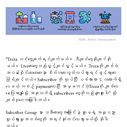
Public Service Announcement
“Treza ဟင်းတွေချက်ရင်ချက်မယ်။ သီချင်းတွေဆိုချင်ဆို
မယ်။ Liveလေးတွေလည်းလွှင့်ချင်လွှင့်မယ်။ Trezaကို ချစ်တဲ့
အဝန်းဝိုင်းသေးသေးလေးမှာ စိတ်ကလေးလွတ်လပ်စွာရင်ဖွင့်ရာလေး
ဖြစ်ချင်တယ်။Subscriber ကို လုပ်ပြီး ပစ်ထားတာ ၄လလောက်ရှိ
ပေမယ့် လစဉ် paymentပေးပြီး ဘာမှမတင်တဲ့Trezaကို ချစ်ပေး
နေကြတာမျိုးမို့ အခုလက်ရှိ subscribers တွေကိုလည်း ကျေးဇူးပါ” လို့
ချစ်သုဝေကပြောပါတယ်။
Subcriber Group မှာ သမီးလေးတွေအကြောင်းနဲ့ သူမရဲ့ အနုပညာ
လှုပ်ရှားမှုအသစ်တွေကို အရင်ဆုံးတင်ပေးသွားမယ်လို့ ဆိုပါ
တယ်။