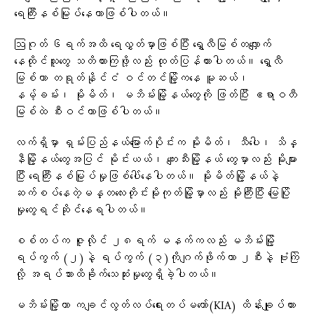
ရေကြီးနစ်မြုပ်နေတာဖြစ်ပါတယ်။
ဩဂုတ် ၆ရက်အထိ ရေလွှတ်မှာဖြစ်ပြီး ရွှေလီမြစ်တလျှောက်
နေထိုင်သူတွေ သတိထားကြဖို့လည်း ထုတ်ပြန်ထားပါတယ်။ ရွှေလီ
မြစ်ဟာ တရုတ်နိုင်ငံ ဝင်တင်မြို့ကနေ မူဆယ်၊
နမ့်ခမ်း၊ မိုးမိတ်၊ မဘိမ်းမြို့နယ်တွေကို ဖြတ်ပြီး ဧရာဝတီ
မြစ်ထဲ စီးဝင်တာဖြစ်ပါတယ်။
လက်ရှိမှာ ရှမ်းပြည်နယ်မြောက်ပိုင်းက မိုးမိတ်၊ သီပေါ၊ သိန္
နီမြို့နယ်တွေအပြင် မိုင်းယယ်၊ ကျေးသီးမြို့နယ်‌ တွေမှာလည်း မိုးများ
ပြီး ရေကြီးနစ်မြုပ်မှုဖြစ်ပေါ်နေပါတယ်။ မိုးမိတ်မြို့နယ်နဲ့
ဆက်စပ်နေတဲ့မန္တလေးတိုင်းမိုးကုတ်မြို့မှာလည်း မိုးကြီးပြီး မြေပြို
မှုတွေရင်ဆိုင်နေရပါတယ်။
စစ်တပ်က ဇူလိုင် ၂၈ရက် မနက်ကလည်း မဘိမ်းမြို့
ရပ်ကွက် (၂)နဲ့ ရပ်ကွက် (၃)ကိုဂျက်ဖိုက်တာ ၂စီးနဲ့ ဗုံးကြဲ
လို့ အရပ်သားထိခိုက်သေဆုံးမှုတွေရှိခဲ့ပါတယ်။
မဘိမ်းမြို့ဟာ ကချင်လွတ်လပ်ရေးတပ်မတော်(KIA) ထိန်းချုပ်ထား