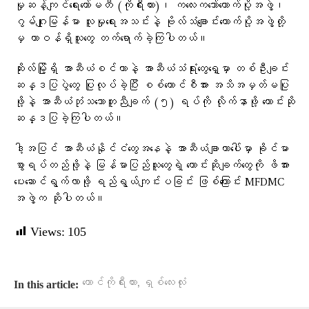
မှုဆန့်ကျင်ရေးကော်မတီ (ကိုရီးယား)၊ ကလေးကဘော်ထောက်ပို့အဖွဲ့၊
ဂွမ်ဂျုးမြန်မာ လူမှုရေးအသင်းနဲ့ ဗိုလ်သံချောင်းထောက်ပို့အဖွဲ့တို့
မှ တာဝန်ရှိသူတွေ တက်ရောက်ခဲ့ကြပါတယ်။
ဆိုးလ်မြို့ရှိ အာဆီယံစင်တာနဲ့ အာဆီယံသံရုံးတွေရှေ့မှာ တစ်ဦးချင်း
ဆန္ဒပြပွဲတွေ ပြုလုပ်ခဲ့ပြီး စစ်ကောင်စီအား အသိအမှတ်မပြု
ဖို့နဲ့ အာဆီယံဘုံသဘောတူညီချက် (၅) ရပ်ကို လိုက်နာဖို့ တောင်းဆို
ဆန္ဒပြခဲ့ကြပါတယ်။
ဒါ့အပြင် အာဆီယံနိုင်ငံတွေအနေနဲ့ အာဆီယံချာတာပေါ်မှာ ခိုင်မာ
စွာရပ်တည်ဖို့နဲ့ မြန်မာပြည်သူတွေရဲ့ တောင်းဆိုချက်တွေကို ဖိအား
ပေးဆောင်ရွက်လာဖို့ ရည်ရွယ်ကျင်းပခြင်း ဖြစ်ကြောင်း MFDMC
အဖွဲ့က ဆိုပါတယ်။
Views:
105
,
တောင်ကိုရီးယား
ရှစ်လေးလုံး
In this article: