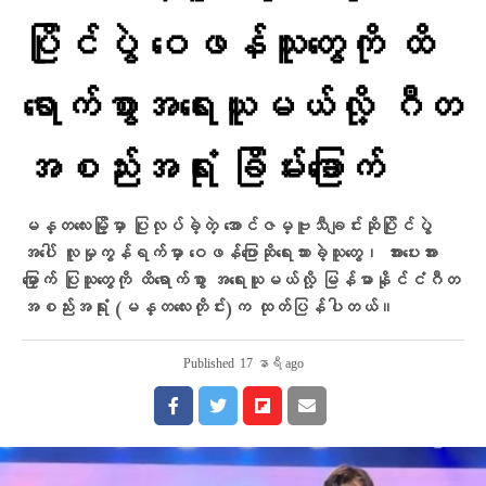
ပြိုင်ပွဲ ဝေဖန်သူတွေကို ထိ
ရောက်စွာအရေးယူမယ်လို့ ဂီတ
အစည်းအရုံး ခြိမ်းခြောက်
မန္တလေးမြို့မှာ ပြုလုပ်ခဲ့တဲ့ အောင်ဇမ္ဗူသီချင်းဆိုပြိုင်ပွဲ
အပေါ် လူမှုကွန်ရက်မှာ ဝေဖန်ပြောဆိုရေးသားခဲ့သူတွေ၊ အားပေးအား
မြှောက် ပြုသူတွေကို ထိရောက်စွာ အရေးယူမယ်လို့ မြန်မာနိုင်ငံဂီတ
အစည်းအရုံး (မန္တလေးတိုင်း)က ထုတ်ပြန်ပါတယ်။
Published
17 နာရီ ago