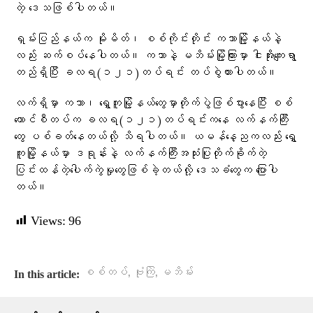
တဲ့ ဒေသဖြစ်ပါတယ်။
ရှမ်းပြည်နယ်က မိုးမိတ်၊ စစ်ကိုင်းတိုင်း ကသာမြို့နယ်နဲ့
လည်း ဆက်စပ်နေပါတယ်။ ကသာနဲ့ မဘိမ်းမြို့ကြားမှာ ငါးအိုးကျေးရွာ
တည်ရှိပြီး ခလရ(၁၂၁)တပ်ရင်း တပ်စွဲထားပါတယ်။
လက်ရှိမှာ ကသာ၊ ရွှေကူမြို့နယ်တွေမှာတိုက်ပွဲဖြစ်ပွားနေပြီး စစ်
ကောင်စီတပ်က ခလရ(‌၁၂၁)တပ်ရင်းကနေ လက်နက်ကြီး
တွေ ပစ်ခတ်နေတယ်လို့ သိရပါတယ်။ ယမန်နေ့ညကလည်း ရွှေ
ကူမြို့နယ်မှာ ဒရုန်းနဲ့ လက်နက်ကြီးအသုံးပြုတိုက်ခိုက်တဲ့
ပြင်းထန်တဲ့ပေါက်ကွဲမှုတွေဖြစ်ခဲ့တယ်လို့ ဒေသခံတွေက ပြောပါ
တယ်။
Views:
96
,
,
စစ်တပ်
ဗုံးကြဲ
မဘိမ်း
In this article: