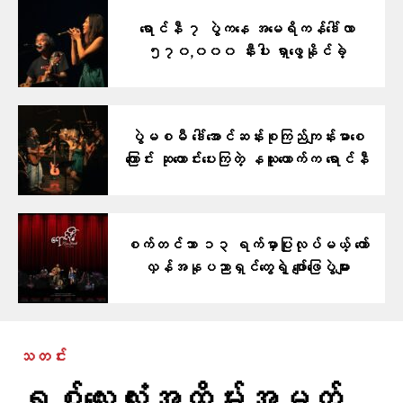
ရောင်နီ ၇ ပွဲကနေ အမေရိကန်ဒေါ်လာ
၅၇၀,၀၀၀ နီးပါး ရှာဖွေနိုင်ခဲ့
ပွဲမစမီ ဒေါ်အောင်ဆန်းစုကြည်ကျန်းမာစေ
ကြောင်း ဆုတောင်းပေးကြတဲ့ နယူးယောက်က ရောင်နီ
စက်တင်ဘာ ၁၃ ရက်မှာပြုလုပ်မယ့် တော်
လှန်အနုပညာရှင်တွေရဲ့ ဖျော်ဖြေပွဲများ
သတင်း
ရှစ်လေးလုံးအထိမ်းအမှတ်