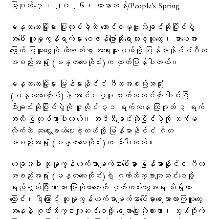
သြဂုတ်-၇၊ ၂၀၂၆၊ ဟာနာဆန်/People’s Spring
မန္တလေးမြို့မှာ ပြုလုပ်ခဲ့တဲ့ အောင်ဇမ္ဗူသီချင်းဆိုပြိုင်ပွဲ
အပေါ် လူမှုကွန်ရက်မှာ ဝေဖန်ပြောဆိုရေးသားခဲ့သူတွေ၊ အားပေးအား
မြှောက် ပြုသူတွေကို ထိရောက်စွာ အရေးယူမယ်လို့ မြန်မာနိုင်ငံဂီတ
အစည်းအရုံး (မန္တလေးတိုင်း)က ထုတ်ပြန်ပါတယ်။
မန္တလေးမြို့မှာ မြန်မာနိုင်ငံ ဂီတအစည်းအရုံး
(မန္တလေးတိုင်း)နဲ့ အောင်ဇမ္ဗူ ဇာတ်သဘင်တို့ ပေါင်းပြီး
သီချင်းဆိုပြိုင်ပွဲကို ဇူလိုင် ၃၁ ရက်ကနေ သြဂုတ် ၃ ရက်
အထိ ပြုလုပ်သွားပါတယ်။ အဲဒီသီချင်းဆိုပြိုင်ပွဲကို ဘက်မ
လိုက်ဘဲ ဆုရွေးချယ်ပေးခဲ့တယ်လို့ မြန်မာနိုင်ငံ ဂီတ
အစည်းအရုံး (မန္တလေးတိုင်း)က ဆိုပါတယ်။
ယခုအခါ လူမှုကွန်ယက်စာမျက်နှာပေါ်မှာ မြန်မာနိုင်ငံ ဂီတ
အစည်းအရုံး (မန္တလေးတိုင်း)ရဲ့ ဂုဏ်သိက္ခာကျဆင်းစေဖို့
ရည်ရွယ်ပြီး ရေးသား ပြောဆိုတာတွေကို မှတ်တမ်းတွေအရ သိရှိထား
ကြောင်း၊ ဒါ့ကြောင့် လူမှုကွန်ယက်စာမျက်နှာပေါ်မှာရေးသားထားကြသူတွေ
အနေနဲ့ ဂုဏ်သိက္ခာကျဆင်းစေဖို့ ရေးသားပြောဆိုထားတာ၊ သွယ်ဝိုက်