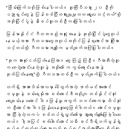
“ခြိမ်းခြေက်သလိုဖြစ်နေပါတယ်။ လူကြိးပီသစွာ ၂၀ ဦးကို
ပညာရှင်တွေနဲ့ ပြန်စစ်ပြီးတရားမျှမျှတတ ရွေးပေးသင့်တယ်”လို့
အဆိုပြိုင်ပွဲနဲ့ နီးစပ်သူတစ်ဦးက ပြောပါတယ်။
မြန်မာနိုင်ငံ ဂီတအစည်းအရုံးအနေနဲ့ ခုလိုပြိုင်ပွဲတွေလုပ်
နေမယ့်အစား ဂီတသမားတွေအလုပ်အကိုင်ပြန်ရအောင်သာ ကြိုးစား
သင့်တယ်လို့ ဂီတသမားအချို့က မှတ်ချက်အကြံပြုပါတယ်။
“ခုက အားလုံးငတ်ပြတ်နေကြတာ။ တွေး ကြည့် ကြဦး။ဂီတာတီးတဲ့လူ
က ဘေးတွဲမောင်းနေတဲ့လူနဲ့ အဆိုတော် က ကွမ်းရောင်းနေတာနဲ့
စုတ်ပြတ်နေရော”လို့ ဂီတသမားတစ်ဦးက မှတ်ချက်ပြုပါတယ်။
လက်ရှိ အာဏာသိမ်းကာလမှာ ပေါ်ထွက်လာတဲ့ ဇာတ်မင်းသားအောင်
ဇမ္ဗူနဲ့ စမ်းရေမိုးဟာ စစ်ကောင်စီအလိုကျ တစ်နိုင်ငံလုံး
အေးချမ်းနေသယောင် ဝါဒဖြန့်မှုအတွက် သဘင်လောကမှာ ထိပ်ဆုံး
က ဦးဆောင်ကာ ဝါဒဖြန့်ပေးနေသူတွေဖြစ်ပါတယ်။ အောင်ဇမ္ဗူ
ဟာ ပြီးခဲ့တဲ့လကပဲ စစ်တပ်ရဲ့လွှတ်တော်မှာ သွားရောက်ဖျော်ဖြေခဲ့ပါသေး
တယ်။ ဒါ့အပြင် စစ်ခေါင်းဆောင်သမီး ခင်သီရိသက်မွန်ရဲ့