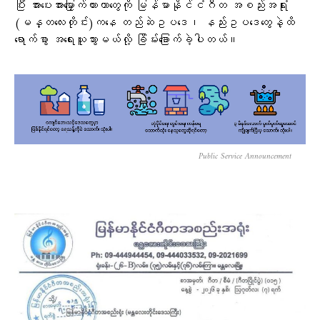
ပြီး အားပေးအားမြှောက်ထားတာတွေကို မြန်မာနိုင်ငံဂီတ အစည်းအရုံး
(မန္တလေးတိုင်း)ကနေ တည်ဆဲဥပဒေ၊ နည်းဥပဒေတွေနဲ့ထိ
ရောက်စွာ အရေးယူသွားမယ်လို့ ခြိမ်းခြောက်ခဲ့ပါတယ်။
Public Service Announcement