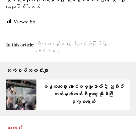
ရုပ်ရှင်ထုတ်လုပ်ရေးမှာလည်း ရုပ်ရှင်ဇာတ်ကားကြီးတွေ ရိုက်ကူး
နေသူဖြစ်ပါတယ်။
Views:
86
,
,
ဂီတအစည်းအရုံး
သီချင်းဆိုပြိုင်ပွဲ
In this article:
အောင်ဇမ္ဗူ
ဆက်စပ်သတင်းများ
မန္တလေးမှာ အောင်ဇမ္ဗူဇာတ်ပွဲ ညအိပ်
လက်မှတ်တန်းစီသူတွေ မိုးမိပြီး
ဒုက္ခရောက်
သတင်း