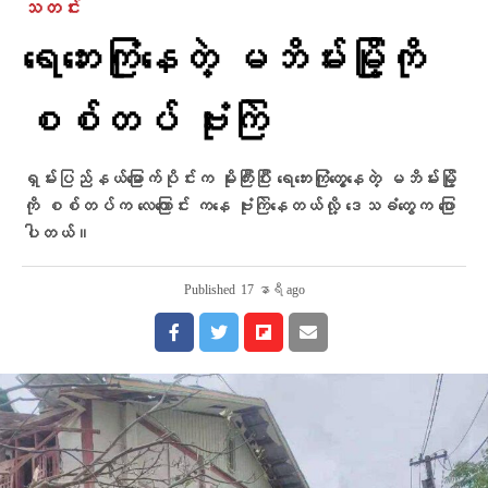
သတင်း
ရေဘေးကြုံနေတဲ့ မဘိမ်းမြို့ကို
စစ်တပ် ဗုံးကြဲ
ရှမ်းပြည်နယ်မြောက်ပိုင်းက မိုးကြီးပြီး ရေဘေးကြုံတွေ့နေတဲ့ မဘိမ်းမြို့
ကို စစ်တပ်က လေကြောင်း ကနေ ဗုံးကြဲနေတယ်လို့ ဒေသခံတွေက ပြော
ပါတယ်။
Published
17 နာရီ ago