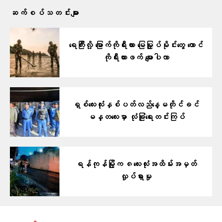
ဆက်စပ်သတင်းများ
ရေကြီးလို့ မြောက်ကိုရီးယား မြေမြှုပ်မိုင်းတွေ တောင်
ကိုရီးယားဖက် မျောပါလာ
ရှစ်လေးလုံးနှစ်ပတ်လည်နေ့မတိုင်ခင်
မန္တလေးမှာ လုံခြုံရေးတင်းကြပ်
ရန်ကုန်မြို့က ၈လေးလုံးအထိမ်းအမှတ်
လှုပ်ရှားမှု