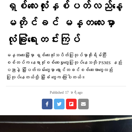
ရှစ်လေးလုံးနှစ်ပတ်လည်နေ့
မတိုင်ခင် မန္တလေးမှာ
လုံခြုံရေးတင်းကြပ်
မန္တလေးမြို့မှာ ရှစ်လေးလုံးသပိတ်ပြုလုပ်မှာစိုးရိမ်ပြီး
စစ်တပ်က နေရာစုံစစ်ဆေးမှုတွေပြုလုပ်နေသလို PSMS နည်း
ပညာနဲ့ မြို့ပတ်လမ်းတွေမှာ ရှောင်တခင်စစ်ဆေးတာတွေလည်း
ပြုလုပ်နေတယ်လို့ မြို့ခံ တွေက ပြောပါတယ်။
Published
17 နာရီ ago