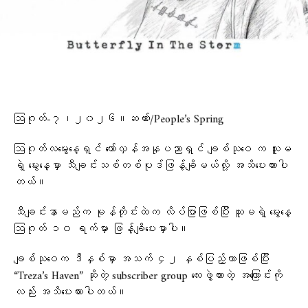
ဩဂုတ်-၇၊၂၀၂၆။ဆဏ်း/People’s Spring
ဩဂုတ်လမွေးနေ့ရှင် တော်လှန်အနုပညာရှင် ချစ်သုဝေ က သူမ
ရဲ့ မွေးနေ့မှာ သီချင်းသစ်တစ်ပုဒ်ဖြန့်ချိမယ်လို့ အသိပေးထားပါ
တယ်။
သီချင်းနာမည်က မုန်တိုင်းထဲက လိပ်ပြာဖြစ်ပြီး သူမရဲ့ မွေးနေ့
ဩဂုတ် ၁၀ ရက်မှာ ဖြန့်ချိပေးမှာပါ။
ချစ်သုဝေက ဒီနှစ်မှာ အသက် ၄၂ နှစ်ပြည့်တာဖြစ်ပြီး
“Treza’s Haven” ဆိုတဲ့ subscriber group လေးဖွဲ့ထားတဲ့ အကြောင်းကို
လည်း အသိပေးထားပါတယ်။