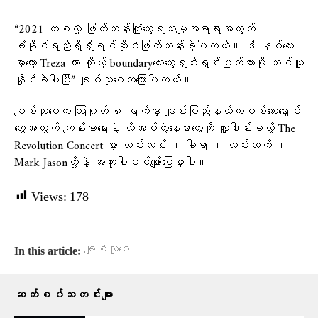
“2021 ကစလို့ ဖြတ်သန်းကြုံတွေ့ရသမျှအရာရာအတွက်
ခံနိုင်ရည်ရှိရှိရင်ဆိုင်ဖြတ်သန်းခဲ့ပါတယ်။ ဒီ နှစ်လေး
မှာတော့ Treza ဟာ ကိုယ့် boundaryလေးတွေရှင်းရှင်းပြတ်သားဖို့ သင်ယူ
နိုင်ခဲ့ပါပြီ” ချစ်သုဝေကပြောပါတယ်။
ချစ်သုဝေက ဩဂုတ် ၈ ရက်မှာ ချင်းပြည်နယ်ကစစ်ဘေးရှောင်
တွေအတွက် ကျန်းမာရေးနဲ့ လိုအပ်တဲ့နေရာတွေကို လှူဒါန်းမယ့် The
Revolution Concert မှာ လင်းလင်း ၊ ခါရာ ၊ လင်းထက် ၊
Mark Jasonတို့နဲ့ အတူပါဝင်ဖျော်ဖြေမှာပါ။
Views:
178
ချစ်သုဝေ
In this article:
ဆက်စပ်သတင်းများ