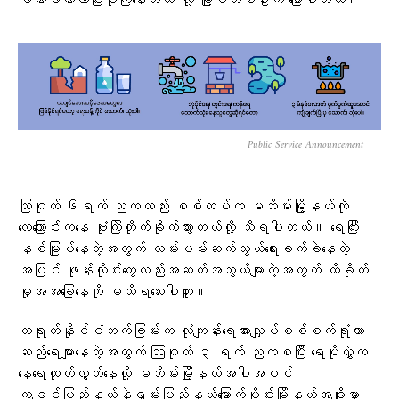
ခဏခဏလာပြီးဗုံးကြဲနေတယ်”လို့ မြို့ခံတစ်ဦးက ပြောပါတယ်။
Public Service Announcement
သြဂုတ် ၆ရက် ညကလည်း စစ်တပ်က မဘိမ်းမြို့နယ်ကို
လေကြောင်းကနေ ဗုံးကြဲတိုက်ခိုက်သွားတယ်လို့ သိရပါတယ်။ ရေကြီး
နစ်မြုပ်နေတဲ့အတွက် လမ်းပမ်းဆက်သွယ်ရေးခက်ခဲနေတဲ့
အပြင် ဖုန်းလိုင်းတွေလည်းအဆက်အသွယ်များတဲ့အတွက် ထိခိုက်
မှုအအခြေနေကို မသိရသေးပါဘူး။
တရုတ်နိုင်ငံဘက်ခြမ်းက လုံကျန်းရေအားလျှပ်စစ်စက်ရုံဟာ
ဆည်ရေများနေတဲ့အတွက် ဩဂုတ် ၃ ရက် ညကစပြီး ရေပိုလွှဲက‌
နေရေထုတ်လွှတ်နေလို့ မဘိမ်းမြို့နယ်အပါအဝင်
ကချင်ပြည်နယ်နဲ့ရှမ်းပြည်နယ်မြောက်ပိုင်းမြို့နယ်အချို့မှာ