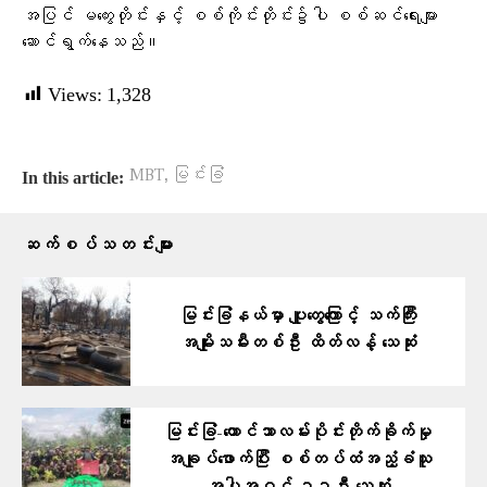
အပြင် မကွေးတိုင်းနှင့် စစ်ကိုင်းတိုင်း၌ပါ စစ်ဆင်ရေးများ
ဆောင်ရွက်နေသည်။
Views:
1,328
,
MBT
မြင်းခြံ
In this article:
ဆက်စပ်သတင်းများ
မြင်းခြံနယ်မှာ ပျူတွေကြောင့် သက်ကြီး
အမျိုးသမီးတစ်ဦး ထိတ်လန့် သေဆုံး
မြင်းခြံ-တောင်သာလမ်းပိုင်းတိုက်ခိုက်မှု
အချုပ်ဖောက်ပြီး စစ်တပ်ထံအညံ့ခံသူ