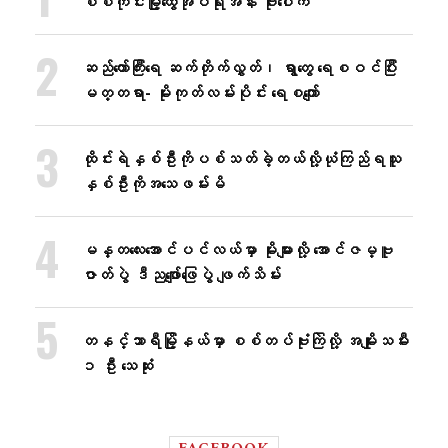
စစ်ကိုင်းမြို့ထွေအုပ်ရုံးအနီး ဗုံးပေါက်
ဆည်တော်ကြီးရေ ဆက်တိုက်လွှတ်၊ ရွာတွေ ရေစဝင်ပြီး
မတ္တရာ- မိုးကုတ်လမ်းပိုင်း ရေစကျော်
ထိုင်းရဲနှစ်ဦးကိုပစ်သတ်ခဲ့တယ်လို့ယုံကြည်ရသူ
နှစ်ဦးကိုအသေဖမ်းမိ
မန္တလေးအောင်ပင်လယ်မှာ မိုးများလို့ အောင်ဇမ္ဗူ
ဇာတ်ပွဲ ဒီညဖျော်ဖြေပွဲ ဖျက်သိမ်း
တနင်္သာရီမြို့နယ်မှာ စစ်တပ်ဗုံးကြဲလို့ အမျိုးသမီး
၁ ဦး သေဆုံး