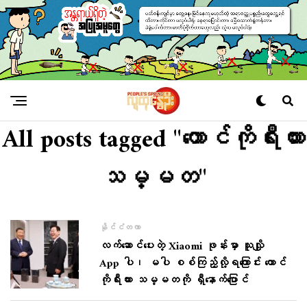
All posts tagged "တောင်ကိုရီးယား
သမ္မတ"
နိုင်ငံတကာ
လက်ဆောင်ပေးတဲ့ Xiaomi ဖုန်းမှာ သူလျှို
App ပါ၊ မပါ စစ်ကြည့်လို့ရကြောင်း တောင်
ကိုရီးယား သမ္မတကို ရှီနောက်ပြောင်