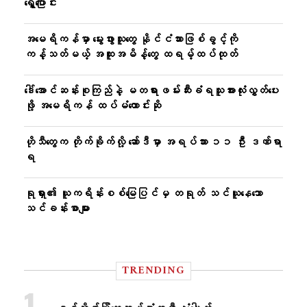
ရွှေ့ပြောင်း
အမေရိကန်မှာ မွေးဖွားသူတွေ နိုင်ငံသားဖြစ်ခွင့်ကို
ကန့်သတ်မယ့် အထူးအမိန့်တွေ ထရမ့်ထပ်ထုတ်
ဒေါ်အောင်ဆန်းစုကြည်နဲ့ မတရားဖမ်းဆီးခံရသူအားလုံးလွှတ်ပေး
ဖို့ အမေရိကန် ထပ်မံတောင်းဆို
ဟိုသီတွေက တိုက်ခိုက်လို့ ဆော်ဒီမှာ အရပ်သား ၁၁ ဦး ဒဏ်ရာ
ရ
ရုရှား၏ ယူကရိန်းစစ်မြေပြင်မှ တရုတ် သင်ယူနေသော
သင်ခန်းစာများ
TRENDING