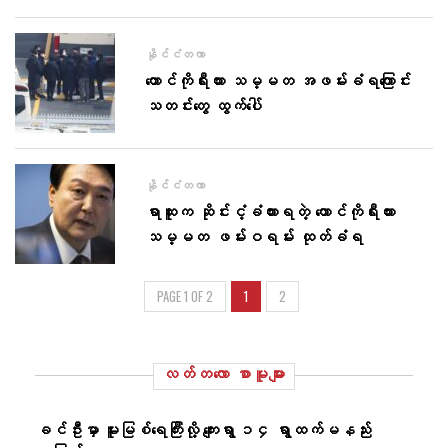
နိုင်ငံတကာ
တောင်ကိုရီးယား သမ္မတ အဖမ်းခံရကြောင်း
သတင်းတွေ ထွက်ပေါ်
နိုင်ငံတကာ
ရာထူးက ဆိုင်းငံ့ခံထားရတဲ့ တောင်ကိုရီးယား
သမ္မတ ဖမ်းဝရမ်း ထုတ်ခံရ
PAGE 1 OF 2
1
2
လတ်တ‌လော စာမူများ
ခင်ဦးမှာ မူးမြစ်ရေကြီးလို့ ကျေးရွာ ၁၄ ရွာထက်မနည်း