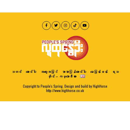
သတင်း
ဆောင်းပါး
အတွေးအမြင်
ဘာသာပြန်ဆောင်းပါး
မေးမြန်းခန်း
ရသ
ထိုင်း – ကမ္ဘောဒီးယား
Copyright to People's Spring. Design and build by HighHorse
http://www.highhorse.co.uk