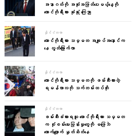
အနာဂတ်ကို အဆုံးအဖြတ်ပေးမယ့်နေ့ကို
တောင်ကိုရီးယား ခုံရုံး ကြေညာ
နိုင်ငံတကာ
တောင်ကိုရီးယား သမ္မတ အချုပ်အနှောင်က
နေ လွတ်မြောက်လာ
နိုင်ငံတကာ
တောင်ကိုရီးယား သမ္မတကို ဖမ်းဆီးထားတဲ့
ရမန်ကာလကို သက်တမ်းထပ်တိုး
နိုင်ငံတကာ
ဖမ်းဆီးခံထားရသူ တောင်ကိုရီးယား သမ္မတ
က စုံစမ်းမေးမြန်းမှုတွေကို မဖြေဘဲ
တောက်လျှောက် နှုတ်ဆိတ်နေ