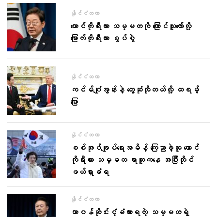
နိုင်ငံတကာ
တောင်ကိုရီးယား သမ္မတကို ကြောင်သူတော်လို့
မြောက်ကိုရီးယား စွပ်စွဲ
နိုင်ငံတကာ
ကင်မ်ဂျုံအွန်းနဲ့ တွေ့ဆုံလိုတယ်လို့ ထရမ့်
ပြော
နိုင်ငံတကာ
စစ်အုပ်ချုပ်ရေးအမိန့် ကြေညာခဲ့သူ တောင်
ကိုရီးယား သမ္မတ ရာထူးကနေ အပြီးတိုင်
ဖယ်ရှားခံရ
နိုင်ငံတကာ
တာဝန်ဆိုင်းငံ့ခံထားရတဲ့ သမ္မတရဲ့