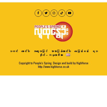
သတင်း
ဆောင်းပါး
အတွေးအမြင်
ဘာသာပြန်ဆောင်းပါး
မေးမြန်းခန်း
ရသ
ထိုင်း – ကမ္ဘောဒီးယား
Copyright to People's Spring. Design and build by HighHorse
http://www.highhorse.co.uk