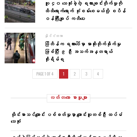
လူ ၄၀ သေဆုံးခဲ့တဲ့ ရထားချင်းတိုက်မှုကို
ထိထိရောက်ရောက် စုံစမ်းစေမယ်လို့ စပိန်
ဝန်ကြီးချုပ် ကတိပေး
နိုင်ငံတကာ
ဗြိတိန်က ရထားပေါ်မှာ ဓားထိုးတိုက်ခိုက်မှု
ဖြစ်ပြီး ၉ ဦး အသက်အန္တရာယ်
စိုးရိမ်ရ
PAGE 1 OF 4
1
2
3
4
လတ်တ‌လော စာမူများ
ထိုင်းစာသင်ကျောင်း ပစ်ခတ်မှုမှာ ကျောင်းသူတစ်ဦး ထပ်မံ
သေဆုံး