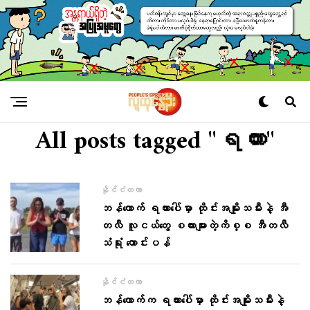
All posts tagged "ရထား"
နိုင်ငံတကာ
ဘန်ကောက် ရထားပေါ်မှာ ထိုင်းအမျိုးသမီးနဲ့ အီ
တလီ လူငယ်တွေ စကားများတဲ့ကိစ္စ အီတလီ
သံရုံး တောင်းပန်
နိုင်ငံတကာ
ဘန်ကောက်က ရထားပေါ်မှာ ထိုင်းအမျိုးသမီးနဲ့