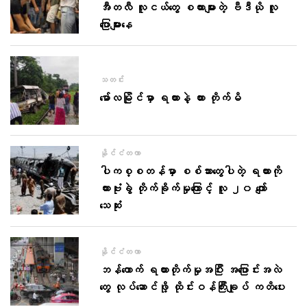
အီတလီ လူငယ်တွေ စကားများတဲ့ ဗီဒီယို လူ
ပြောများနေ
သတင်း
မော်လမြိုင်မှာ ရထားနဲ့ ကား တိုက်မိ
နိုင်ငံတကာ
ပါကစ္စတန်မှာ စစ်သားတွေပါတဲ့ ရထားကို
ကားဗုံးခွဲ တိုက်ခိုက်မှုကြောင့် လူ ၂၀ ကျော်
သေဆုံး
နိုင်ငံတကာ
ဘန်ကောက် ရထားတိုက်မှုအပြီး အပြောင်းအလဲ
တွေ လုပ်ဆောင်ဖို့ ထိုင်းဝန်ကြီးချုပ် ကတိပေး