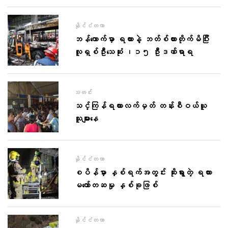
နိုင်ငံတကာ
ဘန်ကောက်မှာ ရထားနဲ့ ဘတ်စ်ကားတိုက်မိပြီး
လူရှစ်ဦးသေဆုံး ၊၁၅ ဦးဒဏ်ရာရ
သတင်း
သင်္ကြန်ရထားလက်မှတ် တန်းစီဝယ်ယူ
သူများနေ
နိုင်ငံတကာ
စပိန်မှာ နှစ်ရက်အတွင်း ဆိုးရွားတဲ့ ရထား
မတော်တဆမှု နှစ်ခုဖြစ်
နိုင်ငံတကာ