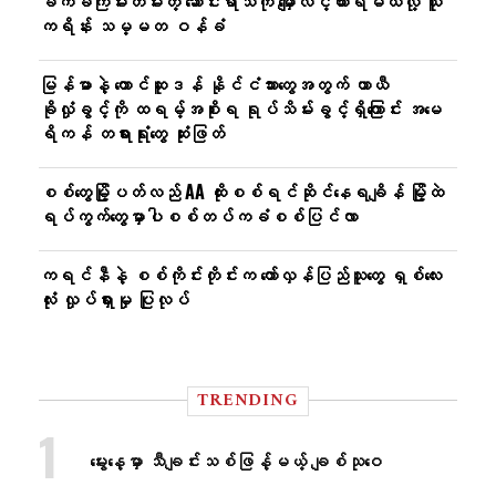
ခက်ခဲကြမ်းတမ်းတဲ့ ဆောင်းရာသီကို မျှော်လင့်ထားရမယ်လို့ ယူ
ကရိန်း သမ္မတ ဝန်ခံ
မြန်မာနဲ့ တောင်ဆူဒန် နိုင်ငံသားတွေအတွက် ယာယီ
ခိုလှုံခွင့်ကို ထရမ့်အစိုးရ ရုပ်သိမ်းခွင့်ရှိကြောင်း အမေ
ရိကန် တရားရုံးတွေ ဆုံးဖြတ်
စစ်တွေမြို့ပတ်လည် AA ထိုးစစ်ရင်ဆိုင်နေရချိန် မြို့ထဲ
ရပ်ကွက်တွေမှာပါစစ်တပ်ကခံစစ်ပြင်လာ
ကရင်နီနဲ့ စစ်ကိုင်းတိုင်းက တော်လှန်ပြည်သူတွေ ရှစ်လေး
လုံး လှုပ်ရှားမှု ပြုလုပ်
TRENDING
မွေးနေ့မှာ သီချင်းသစ်ဖြန့်မယ့် ချစ်သုဝေ