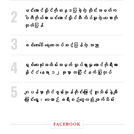
မင်းအောင်လှိုင်ကိုဆန္ဒပြခဲ့တဲ့ ထိုင်းအမတ်က
ပါတီကိုယ်စားမင်းအောင်လှိုင်ဆီ လိပ်မူတဲ့ ပေးစာကို
ထုတ်ပြန်
စစ်ဘေးပေါ် ရေဘေးထပ်ဆင့်ပြန်တဲ့ အညာ
ရှစ်လေးလုံးအထိမ်းအမှတ် လှုပ်ရှားမှု တောင်ကိုရီးယား
နိုင်ငံ နေရာ ၁၂ ခုမှာ တပြိုင်နက် ပြုလုပ်
ဂျပန်မှာ တိုင်ဖွန်းမုန်တိုင်းကြောင့် လူသိန်းနဲ့ချီ
ပြောင်းရွှေ့၊ လေယာဉ် ခရီးစဉ်တွေလည်း ဖျက်သိမ်း
FACEBOOK