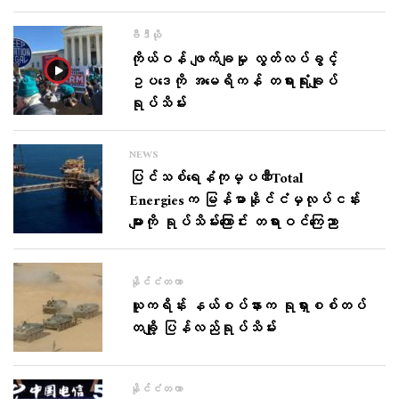
ဗီဒီယို
ကိုယ်ဝန် ဖျက်ချမှု လွတ်လပ်ခွင့်
ဥပဒေကို အမေရိကန် တရားရုံးချုပ်
ရုပ်သိမ်း
NEWS
ပြင်သစ်​ရေနံကုမ္ပဏီTotal
Energiesက မြန်မာနိုင်ငံမှလုပ်ငန်း
များကို ရုပ်သိမ်းကြောင်း တရားဝင်​ကြေညာ
နိုင်ငံတကာ
ယူကရိန်း နယ်စပ်နားက ရုရှားစစ်တပ်
တချို့ ပြန်လည်ရုပ်သိမ်း
နိုင်ငံတကာ