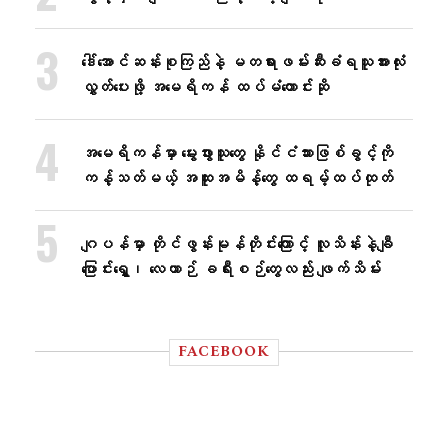
ဒေါ်အောင်ဆန်းစုကြည်နဲ့ မတရားဖမ်းဆီးခံရသူအားလုံး
လွှတ်ပေးဖို့ အမေရိကန် ထပ်မံတောင်းဆို
အမေရိကန်မှာ မွေးဖွားသူတွေ နိုင်ငံသားဖြစ်ခွင့်ကို
ကန့်သတ်မယ့် အထူးအမိန့်တွေ ထရမ့်ထပ်ထုတ်
ဂျပန်မှာ တိုင်ဖွန်းမုန်တိုင်းကြောင့် လူသိန်းနဲ့ချီ
ပြောင်းရွှေ့၊ လေယာဉ် ခရီးစဉ်တွေလည်း ဖျက်သိမ်း
FACEBOOK