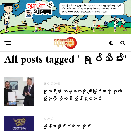
All posts tagged "ရုပ်သိမ်း"
နိုင်ငံတကာ
ယူကရိန်း သမ္မတကို ချီးမြှင်ထားတဲ့ ဂုဏ်
ပြုဆုကို ပိုလန် ပြန်ရုပ်သိမ်း
သတင်း
မြန်မာနိုင်ငံထဲက ထိုင်း