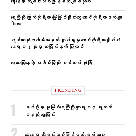
မွေးနေ့မှာ သီချင်းသစ်ဖြန့်မယ့် ချစ်သုဝေ
ရေကြီးလို့ မြောက်ကိုရီးယား မြေမြှုပ်မိုင်းတွေ တောင်ကိုရီးယားဖက် မျော
ပါလာ
ရှစ်လေးလုံးအထိမ်းအမှတ် လှုပ်ရှားမှု တောင်ကိုရီးယားနိုင်ငံ
နေရာ ၁၂ ခုမှာ တပြိုင်နက် ပြုလုပ်
ရေဘေးကြုံနေတဲ့ မဘိမ်းမြို့ကို စစ်တပ် ဗုံးကြဲ
TRENDING
ခင်ဦးမှာ မူးမြစ်ရေကြီးလို့ ကျေးရွာ ၁၄ ရွာထက်
မနည်း ရွှေ့ပြောင်း
မွေးနေ့မှာ သီချင်းသစ်ဖြန့်မယ့် ချစ်သုဝေ