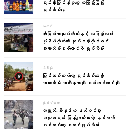
ရင်းနှီးမြှုပ်နှံမှုတွေ တဖြည်းဖြည်း
ရုပ်သိမ်းနေ
သတင်း
တိုးမြစ်စာအုပ်တိုက်နှင့် လပြည့်လင်း
ပုံနှိပ်တိုက်၏ လုပ်ငန်းလိုင်စင်
အာဏာသိမ်းစစ်ကောင်စီ ရုပ်သိမ်း
ဗီဒီယို
ပြင်သစ်တပ်တွေ ရုပ်သိမ်းပေးဖို့
အာဏာသိမ်း ဘာကီနာဖာဆို စစ်တပ်တောင်းဆို
နိုင်ငံတကာ
တရုတ်-အိန္ဒိယ နယ်စပ်မှာ
အလုံးအရင်း ဖြန့်ကျက်ထားတဲ့ နှစ်ဖက်
စစ်တပ်တွေ စတင်ရုပ်သိမ်း