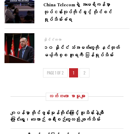
China Telecomရဲ့ အမေရိကန်မှာ
လုပ်ငန်းလုပ်ကိုင်ခွင့် လိုင်စင်
ရုပ်သိမ်းခံရ
နိုင်ငံတကာ
၁၀ နိုင်ငံ သံအမတ်တွေကို နှင်ထုတ်
မယ့်ကိစ္စ တူရကီ ပြန်ရုပ်သိမ်း
PAGE 1 OF 2
1
2
လတ်တ‌လော စာမူများ
ဂျပန်မှာ တိုင်ဖွန်းမုန်တိုင်းကြောင့် လူသိန်းနဲ့ချီ
ပြောင်းရွှေ့၊ လေယာဉ် ခရီးစဉ်တွေလည်း ဖျက်သိမ်း