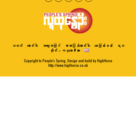
သတင်း
ဆောင်းပါး
အတွေးအမြင်
ဘာသာပြန်ဆောင်းပါး
မေးမြန်းခန်း
ရသ
ထိုင်း – ကမ္ဘောဒီးယား
Copyright to People's Spring. Design and build by HighHorse
http://www.highhorse.co.uk