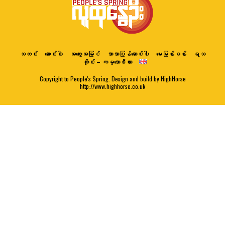
သတင်း
ဆောင်းပါး
အတွေးအမြင်
ဘာသာပြန်ဆောင်းပါး
မေးမြန်းခန်း
ရသ
ထိုင်း – ကမ္ဘောဒီးယား
Copyright to People's Spring. Design and build by HighHorse
http://www.highhorse.co.uk