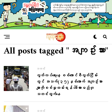
All posts tagged "အကျဥ်းသား​"
သတင်း
လွတ်လပ်​ရေး​နေ့ စစ်​ကောင်စီလွတ်ငြိမ်း
တွင် အသက်(၃၅)နှစ်​အောက် အကျဥ်းသား
များကိုစစ်မှုထမ်းရန် ​ခေါ်ထားမည်ဟု
သတင်းထွက်​နေ
သတင်း