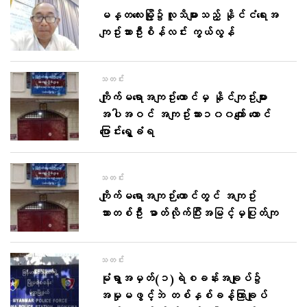
မန္တလေးမြို့၌လူသိများသည့် နိုင်ငံရေးအ
ကျဥ်းသားဦးစိန်လင်း ကွယ်လွန်
သတင်း
ကျိုက်မရောအကျဥ်းထောင်မှ နိုင်ကျဥ်းများ
အပါအဝင် အကျဥ်းသား၁၀၀ကျော် ထောင်
ပြောင်းရွှေ့ခံရ
သတင်း
ကျိုက်မရောအကျဉ်းထောင်တွင် အကျဥ်း
သားတစ်ဦး ဓာတ်လိုက်ပြီးအမြင့်မှပြုတ်ကျ
သတင်း
မုံရွာအမှတ်(၁)ရဲစခန်းအချုပ်၌
အမှုမဖွင့်ဘဲ တစ်နှစ်ခန့်ကြာချုပ်