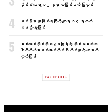
နိုင်ငံ နေရာ ၁၂ ခုမှာ တပြိုင်နက် ပြုလုပ်
ခင်ဦးမှာ မူးမြစ်ရေကြီးလို့ ကျေးရွာ ၁၄ ရွာထက်
မနည်း ရွှေ့ပြောင်း
မင်းအောင်လှိုင်ကိုဆန္ဒပြခဲ့တဲ့ ထိုင်းအမတ်က
ပါတီကိုယ်စားမင်းအောင်လှိုင်ဆီ လိပ်မူတဲ့ ပေးစာကို
ထုတ်ပြန်
FACEBOOK