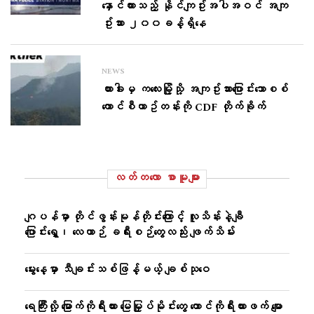
နှောင်ထားသည့် နိုင်ကျဥ်းအပါအဝင် အကျ
ဥ်းသား ၂၀၀ခန့်ရှိနေ
NEWS
ဟားခါးမှ က​လေးမြို့သို့ အကျဥ်းသား​ပြောင်း​သောစစ်​
ကောင်စီယာဥ်တန်းကို CDF တိုက်ခိုက်
လတ်တ‌လော စာမူများ
ဂျပန်မှာ တိုင်ဖွန်းမုန်တိုင်းကြောင့် လူသိန်းနဲ့ချီ
ပြောင်းရွှေ့၊ လေယာဉ် ခရီးစဉ်တွေလည်း ဖျက်သိမ်း
မွေးနေ့မှာ သီချင်းသစ်ဖြန့်မယ့် ချစ်သုဝေ
ရေကြီးလို့ မြောက်ကိုရီးယား မြေမြှုပ်မိုင်းတွေ တောင်ကိုရီးယားဖက် မျော