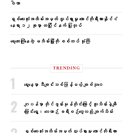
ပါလာ
ရှစ်လေးလုံးအထိမ်းအမှတ် လှုပ်ရှားမှု တောင်ကိုရီးယားနိုင်ငံ
နေရာ ၁၂ ခုမှာ တပြိုင်နက် ပြုလုပ်
ရေဘေးကြုံနေတဲ့ မဘိမ်းမြို့ကို စစ်တပ် ဗုံးကြဲ
TRENDING
မွေးနေ့မှာ သီချင်းသစ်ဖြန့်မယ့် ချစ်သုဝေ
ဂျပန်မှာ တိုင်ဖွန်းမုန်တိုင်းကြောင့် လူသိန်းနဲ့ချီ
ပြောင်းရွှေ့၊ လေယာဉ် ခရီးစဉ်တွေလည်း ဖျက်သိမ်း
ရှစ်လေးလုံးအထိမ်းအမှတ် လှုပ်ရှားမှု တောင်ကိုရီးယား