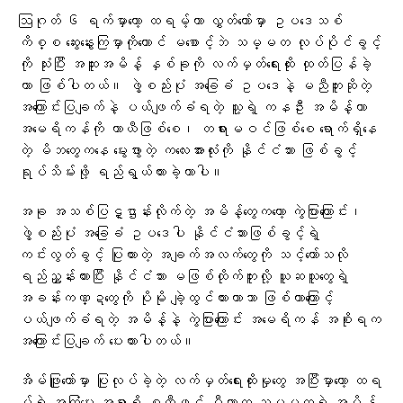
ဩဂုတ် ၆ ရက်မှာတော့ ထရမ့်ဟာ လွှတ်တော်မှာ ဥပဒေသစ်
ကိစ္စ ဆွေးနွေးကြမှာကိုတောင် မစောင့်ဘဲ သမ္မတ လုပ်ပိုင်ခွင့်
ကို သုံးပြီး အထူးအမိန့် နှစ်ခုကို လက်မှတ်ရေးထိုး ထုတ်ပြန်ခဲ့
တာ ဖြစ်ပါတယ်။ ဖွဲ့စည်းပုံ အခြေခံ ဥပဒေနဲ့ မညီဘူးဆိုတဲ့
အကြောင်းပြချက်နဲ့ ပယ်ဖျက်ခံရတဲ့ သူ့ရဲ့ ကနဦး အမိန့်ဟာ
အမေရိကန်ကို ယာယီဖြစ်စေ၊ တရားမဝင်ဖြစ်စေ ရောက်ရှိနေ
တဲ့ မိဘတွေကနေ မွေးဖွားတဲ့ ကလေးအားလုံးကို နိုင်ငံသား ဖြစ်ခွင့်
ရုပ်သိမ်းဖို့ ရည်ရွယ်ထားခဲ့တာပါ။
အခု အသစ်ပြဋ္ဌာန်းလိုက်တဲ့ အမိန့်တွေကတော့ ကွဲပြားကြောင်း၊
ဖွဲ့စည်းပုံ အခြေခံ ဥပဒေပါ နိုင်ငံသားဖြစ်ခွင့်ရဲ့
ကင်းလွတ်ခွင့် ပြုထားတဲ့ အချက်အလက်တွေကို သင့်တော်သလို
ရည်ညွှန်းထားပြီး နိုင်ငံသား မဖြစ်ထိုက်ဘူးလို့ ယူဆသူတွေရဲ့
အခန်းကဏ္ဍတွေကို ပိုမို ချဲ့ထွင်ထားတာသာ ဖြစ်တာကြောင့်
ပယ်ဖျက်ခံရတဲ့ အမိန့်နဲ့ ကွဲပြားကြောင်း အမေရိကန် အစိုးရက
အကြောင်းပြချက် ပေးထားပါတယ်။
အိမ်ဖြူတော်မှာ ပြုလုပ်ခဲ့တဲ့ လက်မှတ်ရေးထိုးမှုတွေ အပြီးမှာတော့ ထရ