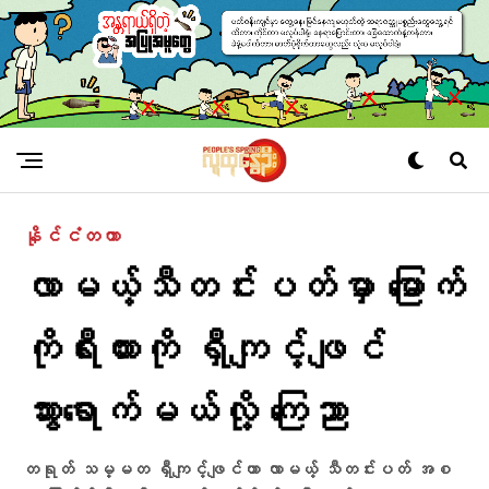
နိုင်ငံတကာ
လာမယ့်သီတင်းပတ်မှာ မြောက်
ကိုရီးယားကို ရှီကျင့်ဖျင်
သွားရောက်မယ်လို့ ကြေညာ
တရုတ် သမ္မတ ရှီကျင့်ဖျင်ဟာ လာမယ့် သီတင်းပတ် အစ