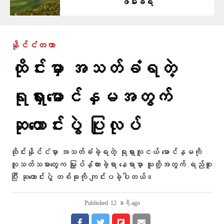
ဖမ်းခံရ
နိုင်ငံတကာ
ထိုင်းမှာ အသတ်ခံရတဲ့
ရုရှားမောင်နှမအတွက်
ဆုတောင်းပွဲ ပြုလုပ်
ထိုင်းနိုင်ငံမှာ အသတ်ခံခဲ့ရတဲ့ ရုရှားလူငယ် မောင်နှမကို
လူသတ်သမားတွေက မြှုပ်နှံထားခဲ့ရာ နေရာမှာ သူတို့အတွက် ရည်စူး
ပြီး ဆုတောင်းပွဲ တစ်ခုကို ကျင်းပခဲ့ပါတယ်။
Published
12 နာရီ ago