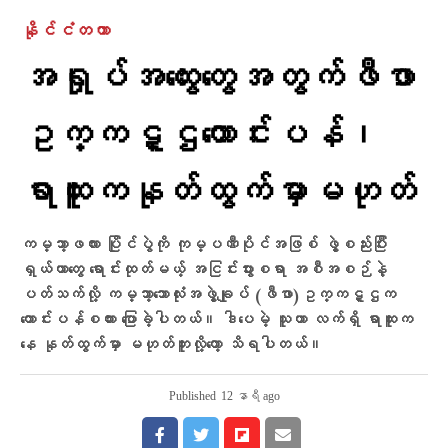
နိုင်ငံတကာ
အရှုပ်အထွေးတွေအတွက်ဖီဖာ
ဥက္ကဋ္ဌတောင်းပန်၊
ရာထူးကနုတ်ထွက်မှာမဟုတ်
ကမ္ဘာ့ဖလား ပြိုင်ပွဲကို ကုမ္ပဏီပိုင်အဖြစ် ဖွဲ့စည်းပြီး
ရှယ်ယာတွေ ရောင်းထုတ်မယ့် အငြင်းပွားစရာ အစီအစဉ်နဲ့
ပတ်သက်လို့ ကမ္ဘာ့ဘောလုံးအဖွဲ့ချုပ် (ဖီဖာ)ဥက္ကဋ္ဌက
တောင်းပန်စကား ပြောခဲ့ပါတယ်။ ဒါပေမဲ့ သူဟာ လက်ရှိ ရာထူးက
နေ နုတ်ထွက်မှာ မဟုတ်ဘူးလို့တော့ သိရပါတယ်။
Published
12 နာရီ ago