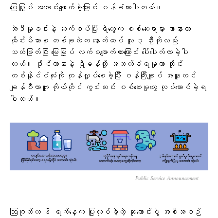
မြေမြှုပ် အလောင်းဖျောက်ခဲ့ကြောင်း ဝန်ခံထားပါတယ်။
အဲဒီမှုခင်းနဲ့ ဆက်စပ်ပြီး ရဲတွေက စစ်ဆေးရာမှာ သာနာဟာ
ထိုင်းမိသားစု တစ်ခုထဲက နောက်ထပ် လူ ၃ ဦးကိုလည်း
သတ်ဖြတ်ပြီး မြေမြှုပ် လက်စဖျောက်ထားကြောင်း ပေါ်ပေါက်လာခဲ့ပါ
တယ်။ ဒိုင်ယာနာနဲ့ ရိုမန်တို့ အသတ်ခံရမှုဟာ ထိုင်း
တစ်နိုင်ငံလုံးကို တုန်လှုပ်စေခဲ့ပြီး ဝန်ကြီးချုပ် အနူတင်
ချန်ဝီယာကူ ကိုယ်တိုင် ကွင်းဆင်း စစ်ဆေးမှုတွေ လုပ်ဆောင်ခဲ့ရ
ပါတယ်။
Public Service Announcement
ဩဂုတ်လ ၆ ရက်နေ့က ပြုလုပ်ခဲ့တဲ့ ဆုတောင်းပွဲ အစီအစဉ်