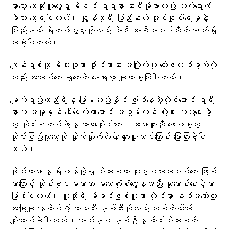
မှာတော့ သေဆုံးသူတွေရဲ့ မိခင် ရှရီနာ နာဇီမိုဗာလည်း တက်ရောက်
ခဲ့တာ တွေ့ရပါတယ်။ ချွန်ဘူရီ ပြည်နယ် အုပ်ချုပ်ရေးမှူးနဲ့
ပြည်နယ် ရဲတပ်ဖွဲ့မှူးတို့လည်း အဲဒီ အစီအစဉ်ဆီကို ရောက်ရှိ
လာခဲ့ပါတယ်။
ကျန်ရစ်သူ မိသားစုဟာ ဒိုင်ယာနာ အကြိုက်ဆုံး ကော်ဖီတစ်ခွက်ကို
လည်း အလောင်းတွေ ရှာတွေ့တဲ့ နေရာမှာ ချထားခဲ့ကြပါတယ်။
မျက်ရည်လည်ရွဲနဲ့ ဖြေမဆည်နိုင် ဖြစ်နေတဲ့တိုင်အောင် ရှရီ
နာက အမှုမှန် ပေါ်ပေါက်လာအောင် အစွမ်းကုန် ကြိုးစား ကူညီပေးခဲ့
တဲ့ ထိုင်းရဲတပ်ဖွဲ့နဲ့ အာဏာပိုင်တွေ၊ စာနာကူညီ ဖေးမခဲ့တဲ့
ထိုင်းပြည်သူတွေကို လှိုက်လှိုက်လှဲလှဲ ကျေးဇူးတင်ကြောင်း ပြောကြားခဲ့ပါ
တယ်။
ဒိုင်ယာနာနဲ့ ရိုမန်တို့ရဲ့ မိသားစုဟာ ဗုဒ္ဓဘာသာဝင်တွေ ဖြစ်
တာကြောင့် ထိုင်းဗုဒ္ဓဘာသာ ဓလေ့ထုံးစံတွေနဲ့အညီ ဆုတောင်းပေးခဲ့တာ
ဖြစ်ပါတယ်။ သူတို့ရဲ့ မိခင်ဖြစ်သူဟာ ထိုင်းမှာ နှစ်အတော်ကြာ
အခြေချ နေထိုင်ပြီး သားသမီး နှစ်ဦးကိုလည်း တစ်ကိုယ်တော်
ပျိုးထောင်ခဲ့ပါတယ်။ မောင်နှမ နှစ်ဦးနဲ့ ထိုင်းမိသားစုကို