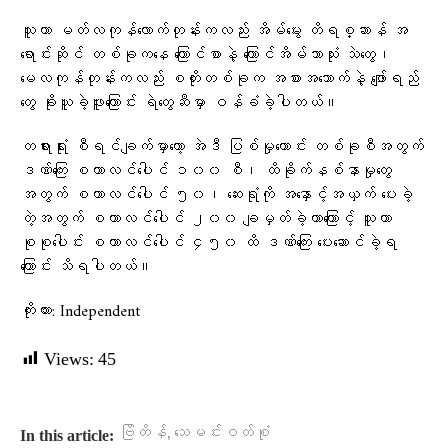
သူဟာ မတ်လကုန်လောက်တုန်းကလည်း အိမ်မွေး တိရစ္ဆာန် အ
ရောင်းဆိုင် တစ်ခုကနေ ကြောင်စာနဲ့ ကြောင်အိမ်သာသုံး သဲတွေ၊
မေလကုန်တုန်းကလည်း စတိုးတစ်ခုက အစားအသောက်နဲ့ ဖျော်ရည်
တွေ ခိုးယူခဲ့ဖူးကြောင်း ရဲတွေဆီမှာ ဝန်ခံခဲ့ပါတယ်။
တရားရုံး စီရင်ချက်မှာတော့ အဲဒီ ပြစ်မှုဟောင်း တစ်ခုစီအတွက်
ဒဏ်ကြေး စတာလင်ပေါင် ၁၀၀ စီ၊ ထိခိုက်နစ်နာမှုတွေ
အတွက် စတာလင်ပေါင် ၅၀၊ ဆေးရုံကို အနှောင့်အယှက် ပေးခဲ့
တဲ့အတွက် စတာလင်ပေါင် ၂၀၀ ချမှတ်ခဲ့တာကြောင့် သူဟာ
စုစုပေါင်း စတာလင်ပေါင် ၄၅၀ ထိ ဒဏ်ကြေး ပေးဆောင်ခဲ့ရ
ကြောင်း သိရပါတယ်။
ကိုးကား: Independent
Views:
45
,
ဗြိတိန်
သေမင်းဝတ်စုံ
In this article: