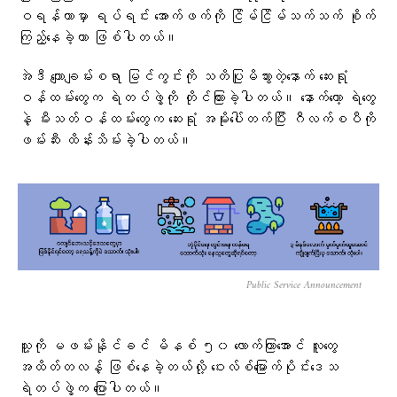
ဝရန်တာမှာ ရပ်ရင်း အောက်ဖက်ကို ငြိမ်ငြိမ်သက်သက် စိုက်
ကြည့်နေခဲ့တာ ဖြစ်ပါတယ်။
အဲဒီ ကျောချမ်းစရာ မြင်ကွင်းကို သတိပြုမိသွားတဲ့နောက် ဆေးရုံ
ဝန်ထမ်းတွေက ရဲတပ်ဖွဲ့ကို တိုင်ကြားခဲ့ပါတယ်။ နောက်တော့ ရဲတွေ
နဲ့ မီးသတ်ဝန်ထမ်းတွေက ဆေးရုံ အမိုးပေါ်တက်ပြီး ဂီလက်စပီကို
ဖမ်းဆီး ထိန်းသိမ်းခဲ့ပါတယ်။
Public Service Announcement
သူ့ကို မဖမ်းနိုင်ခင် မိနစ် ၅၀ လောက်ကြာအောင် လူတွေ
အထိတ်တလန့် ဖြစ်နေခဲ့တယ်လို့ ဝေးလ်စ်မြောက်ပိုင်းဒေသ
ရဲတပ်ဖွဲ့က ပြောပါတယ်။