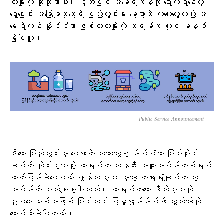
တာမျိုးကို ဆိုလိုတာပါ။ ဒါ့အပြင် အမေရိကန်ကို ရောက်ရှိနေတဲ့
ရွှေ့ပြောင်း အခြေချသူတွေရဲ့ ပြည်တွင်းမှာ မွေးဖွားတဲ့ ကလေးတွေလည်း အ
မေရိကန် နိုင်ငံသား ဖြစ်လာတာမျိုးကို ထရမ့်က လုံးဝ မနှစ်
မြို့ပါဘူး။
Public Service Announcement
ဒီတော့ ပြည်တွင်းမှာ မွေးဖွားတဲ့ ကလေးတွေရဲ့ နိုင်ငံသား ဖြစ်ပိုင်
ခွင့်ကို ဆိုင်းငံ့စေဖို့ ထရမ့်က ကနဦး အထူးအမိန့်တစ်ရပ်
ထုတ်ပြန်ခဲ့ပေမယ့် ဇွန်လ ၃၀ မှာတော့ တရားရုံးချုပ်က သူ့
အမိန့်ကို ပယ်ချခဲ့ပါတယ်။ ထရမ့်ကတော့ ဒီကိစ္စကို
ဥပဒေသစ်အဖြစ် ပြင်ဆင် ပြဋ္ဌာန်းနိုင်ဖို့ လွှတ်တော်ကို
တောင်းဆိုခဲ့ပါတယ်။