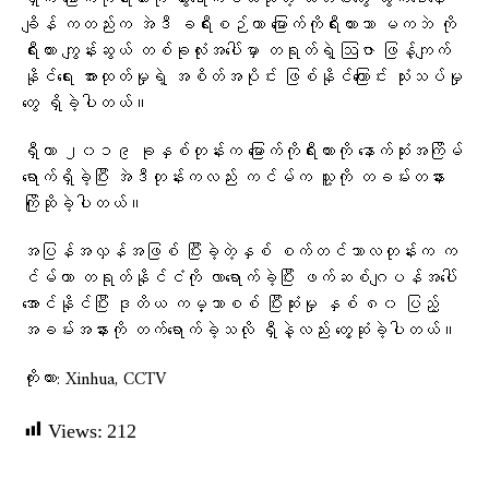
ချိန် ကတည်းက အဲဒီ ခရီးစဉ်ဟာ မြောက်ကိုရီးယားသာ မကဘဲ ကို
ရီးယား ကျွန်းဆွယ် တစ်ခုလုံးအပေါ်မှာ တရုတ်ရဲ့ ဩဇာ ဖြန့်ကျက်
နိုင်ရေး အားထုတ်မှုရဲ့ အစိတ်အပိုင်း ဖြစ်နိုင်ကြောင်း သုံးသပ်မှု
တွေ ရှိခဲ့ပါတယ်။
ရှီဟာ ၂၀၁၉ ခုနှစ်တုန်းက မြောက်ကိုရီးယားကို နောက်ဆုံးအကြိမ်
ရောက်ရှိခဲ့ပြီး အဲဒီတုန်းကလည်း ကင်မ်က သူ့ကို တခမ်းတနား
ကြိုဆိုခဲ့ပါတယ်။
အပြန်အလှန်အဖြစ် ပြီးခဲ့တဲ့နှစ် စက်တင်ဘာလတုန်းက က
င်မ်ဟာ တရုတ်နိုင်ငံကို လာရောက်ခဲ့ပြီး ဖက်ဆစ်ဂျပန်အပေါ်
အောင်နိုင်ပြီး ဒုတိယ ကမ္ဘာစစ် ပြီးဆုံးမှု နှစ် ၈၀ ပြည့်
အခမ်းအနားကို တက်ရောက်ခဲ့သလို ရှီနဲ့လည်း တွေ့ဆုံခဲ့ပါတယ်။
ကိုးကား: Xinhua, CCTV
Views:
212