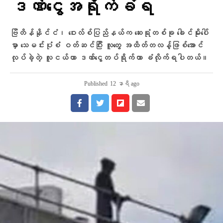
ဒဏ်ငွေအရိုက်ခံရ
ဗြိတိန်နိုင်ငံ၊ ဝေးလ်စ်ပြည်နယ်က ဆေးရုံတစ်ခု ခေါင်မိုးပေါ်
မှာ သေမင်းပုံစံ ဝတ်ဆင်ပြီး လူတွေ အထိတ်တလန့်ဖြစ်အောင်
လုပ်ခဲ့တဲ့ လူငယ်ဟာ ဒဏ်ငွေတပ်ရိုက်တာ ခံလိုက်ရပါတယ်။
Published
12 နာရီ ago