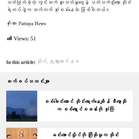
သတ်ဖြတ်ခဲ့တဲ့ ကွင်းဆက် လူသတ်မှုတွေနဲ့ ပတ်သက်လို့တော့ ထိုင်း
ရဲတပ်ဖွဲ့က ဆက်လက် စုံစမ်းနေဆဲ ဖြစ်ပါတယ်။
ကိုးကား: Pattaya News
Views:
51
,
ထိုင်း
ရုရှားမောင်နှမ
In this article:
ဆက်စပ်သတင်းများ
စစ်ခေါင်းဆောင် ထိုင်းရောက်နေချိန် ဒီးမော့ဆို
က စစ်ရှောင်စခန်းကို ဗုံးကြဲ
မင်းအောင်လှိုင်ကို ကြိုဆိုမှုက ထိုင်း