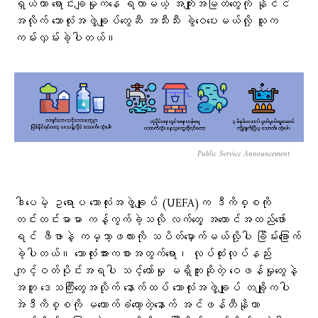
ရှယ်ယာ ရောင်းချမှုကနေ ရလာမယ့် အကျိုးအမြတ်တွေကို နိုင်ငံ
အလိုက် ဘောလုံးအဖွဲ့ချုပ်တွေဆီ အသီးသီး ခွဲဝေပေးမယ်လို့ သူက
ကမ်းလှမ်းခဲ့ပါတယ်။
Public Service Announcement
ဒါပေမဲ့ ဥရောပ ဘောလုံးအဖွဲ့ချုပ် (UEFA)က ဒီကိစ္စကို
တင်းတင်းမာမာ ကန့်ကွက်ခဲ့သလို လက်တွေ့ အကောင်အထည်ဖော်
ရင် ဖီဖာနဲ့ ကမ္ဘာ့ဖလားကို သပိတ်မှောက်မယ်လို့ပါ ခြိမ်းခြောက်
ခဲ့ပါတယ်။ ဘောလုံးအားကစားအတွက်ရော၊ လုပ်ထုံးလုပ်နည်း
ကျင့်ဝတ်ပိုင်းအရပါ သင့်တော်မှု မရှိဘူးဆိုတဲ့ ဝေဖန်မှုတွေနဲ့
အတူ ဒေသကြီးတွေအလိုက် နောက်ထပ် ဘောလုံးအဖွဲ့ချုပ် တချို့ကပါ
အဲဒီကိစ္စကို မထောက်ခံတော့တဲ့နောက် အင်ဖန်တီနိုဟာ