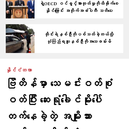
ရဲ့OECD ဝင်ခွင့်အားထုတ်မှုကိုထိခိုက်စေ
နိုင်ကြောင်း အတိုက်အခံပါတီ သတိပေး
ထိုင်းရဲနှစ်ဦးကိုပစ်သတ်ခဲ့တယ်လို့
ယုံကြည်ရသူနှစ်ဦးကိုအသေဖမ်းမိ
နိုင်ငံတကာ
ဗြိတိန်မှာ သေမင်းဝတ်စုံ
ဝတ်ပြီး ဆေးရုံခေါင်မိုးပေါ်
တက်နေခဲ့တဲ့ အမျိုးသား