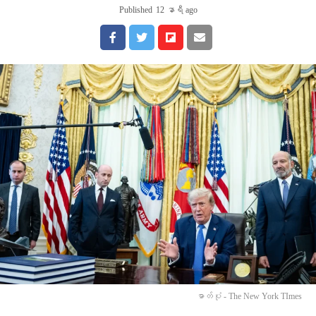
Published
12 နာရီ ago
ဓာတ်ပုံ - The New York TImes