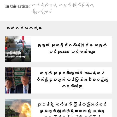
,
,
,
ကင်မ်ဂျုံအွန်း
တရုတ်
မြောက်ကိုရီးယား
In this article:
ရှီကျင့်ဖျင်
ဆက်စပ်သတင်းများ
ရုရှား၏ ယူကရိန်းစစ်မြေပြင်မှ တရုတ်
သင်ယူနေသော သင်ခန်းစာများ
တရုတ် ကုမ္ပဏီတွေအပေါ် အမေရိကန်
ပိတ်ဆို့မှုအတွက် တန်ပြန်အစီအစဉ်တွေ
တရုတ်ကြေညာ
ဂျပန်ရဲ့ လက်နက် ပြန်လည်တပ်ဆင်
မှုအတွက် မြောက်ကိုရီးယားကလည်း စစ်ရေး