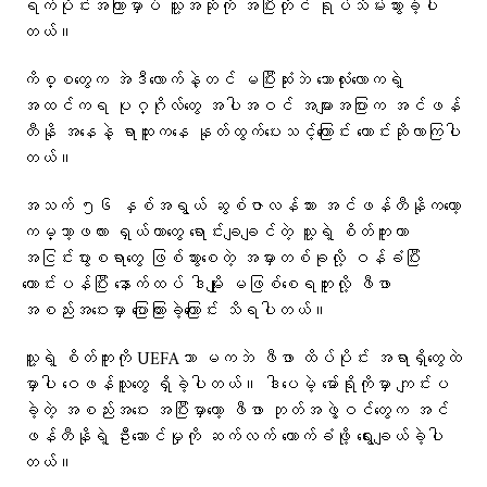
ရက်ပိုင်းအကြာမှာပဲ သူ့အဆိုကို အပြီးတိုင် ရုပ်သိမ်းသွားခဲ့ပါ
တယ်။
ကိစ္စတွေက အဲဒီလောက်နဲ့တင် မပြီးဆုံးဘဲ ဘောလုံးလောကရဲ့
အထင်ကရ ပုဂ္ဂိုလ်တွေ အပါအဝင် အများအပြားက အင်ဖန်
တီနို အနေနဲ့ ရာထူးကနေ နုတ်ထွက်ပေးသင့်ကြောင်း တောင်းဆိုလာကြပါ
တယ်။
အသက် ၅၆ နှစ်အရွယ် ဆွစ်ဇာလန်သား အင်ဖန်တီနိုကတော့
ကမ္ဘာ့ဖလား ရှယ်ယာတွေ ရောင်းချချင်တဲ့ သူ့ရဲ့ စိတ်ကူးဟာ
အငြင်းပွားစရာတွေ ဖြစ်သွားစေတဲ့ အမှားတစ်ခုလို့ ဝန်ခံပြီး
တောင်းပန်ပြီး နောက်ထပ် ဒါမျိုး မဖြစ်စေရဘူးလို့ ဖီဖာ
အစည်းအဝေးမှာ ပြောကြားခဲ့ကြောင်း သိရပါတယ်။
သူ့ရဲ့ စိတ်ကူးကို UEFAသာ မကဘဲ ဖီဖာ ထိပ်ပိုင်း အရာရှိတွေထဲ
မှာပါ ဝေဖန်သူတွေ ရှိခဲ့ပါတယ်။ ဒါပေမဲ့ မော်ရိုကိုမှာ ကျင်းပ
ခဲ့တဲ့ အစည်းအဝေး အပြီးမှာတော့ ဖီဖာ ဘုတ်အဖွဲ့ဝင်တွေက အင်
ဖန်တီနိုရဲ့ ဦးဆောင်မှုကို ဆက်လက် ထောက်ခံဖို့ ရွေးချယ်ခဲ့ပါ
တယ်။