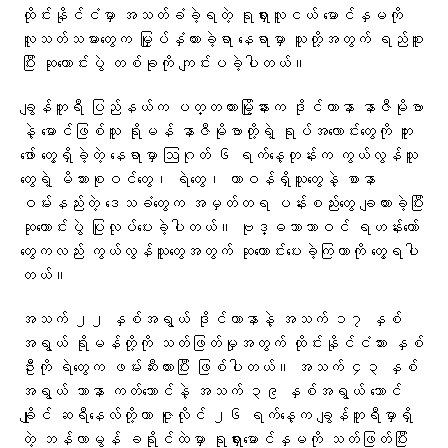
ထိုင်းနိုင်ငံမှာ အသတ်ခံခဲ့ရတဲ့ ရုရှားလူငယ် မောင်နှမကို
လူသတ်သမားတွေက မြှုပ်နှံထားခဲ့ရာ နေရာမှာ သူတို့အတွက် ရည်စူး
ပြီး ဆုတောင်းပွဲ တစ်ခုကို ကျင်းပခဲ့ပါတယ်။
ချွန်ဘူရီ ပြည်နယ်က ပတ္တယားမြို့နားက ဒိုင်ယာနာ နာဇီမိုဗာ
နဲ့ မောင်ဖြစ်သူ ရိုမန် နာဇီမိုဗာတို့ရဲ့ ရုပ်အလောင်းတွေကို တူး
ဖော် တွေ့ရှိခဲ့တဲ့ နေရာမှာ ဩဂုတ် ၆ ရက်နေ့တုန်းက ကွယ်လွန်သူ
တွေရဲ့ မိသားစုဝင်တွေ၊ ရဲတွေ၊ တာဝန်ရှိသူတွေနဲ့ စာနာ
ဝမ်းနည်းတဲ့ ဒေသခံတွေက အမှတ်တရ ပန်းစည်းတွေ ချထားခဲ့ပြီး
ဆုတောင်းပွဲ ပြုလုပ်ပေးခဲ့ပါတယ်။ ဗုဒ္ဓဘာသာဝင် ရဟန်းတော်
တွေကလည်း ကွယ်လွန်သူတွေအတွက် ဆုတောင်းပေးခဲ့ကြတာကို တွေ့ရပါ
တယ်။
အသက် ၂၂ နှစ်အရွယ် ဒိုင်ယာနာနဲ့ အသက် ၁၇ နှစ်
အရွယ် ရိုမန်တို့ကို သတ်ဖြတ်မှုအတွက် ထိုင်းနိုင်ငံသား နှစ်
ဦးကို ရဲတွေက ဖမ်းဆီးထားပြီး ဖြစ်ပါတယ်။ အသက် ၄၃ နှစ်
အရွယ် သာနာ ကတ်သောင်နဲ့ အသက် ၃၉ နှစ်အရွယ် သောင်
ချိုင် ဆရီနေလ်တို့ဟာ ဇူလိုင် ၂၆ ရက်နေ့က ချွန်ဘူရီမှာရှိ
တဲ့ ဘန်လာမွန် ခရိုင်ထဲမှာ ရုရှားမောင်နှမကို သတ်ဖြတ်ပြီး