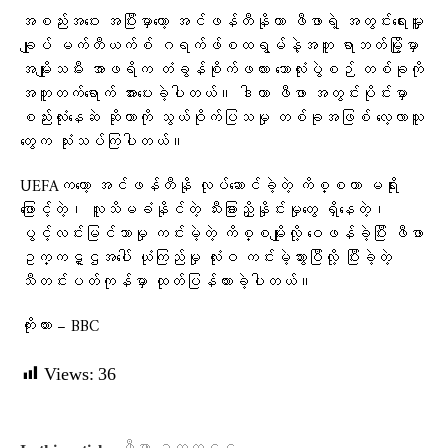
အစည်းအဝေး အပြီးမှာတော့ အင်ဖန်တီနိုဟာ ဖီဖာရဲ့ အတွင်းရေးမှူး
ချုပ် မက်တီယက်စ် ဂရက်ဖ်စထရွမ်နဲ့အတူ ရာဘတ်မြို့မှာ
အမျိုးသမီး အာဖရိက တံခွန်စိုက်ဖလား ဘောလုံးပွဲစဉ် တစ်ခုကို
အတူတက်ရောက် အားပေးခဲ့ပါတယ်။ ဒါဟာ ဖီဖာ အတွင်းပိုင်းမှာ
စည်းလုံးနေဆဲ ဆိုတာကို သွယ်ဝိုက်ပြသမှု တစ်ခုအဖြစ် လေ့လာသူ
တွေက သုံးသပ်ကြပါတယ်။
UEFAကတော့ အင်ဖန်တီနို လုပ်ဆောင်ခဲ့တဲ့ ကိစ္စဟာ မရိုး
ဖြောင့်တဲ့၊ လူသိမခံနိုင်တဲ့ သီးခြားညှိနှိုင်းမှုတွေ ရှိနေတဲ့၊
ပွင့်လင်းမြင်သာမှု ကင်းမဲ့တဲ့ ကိစ္စမျိုးလို့ ဝေဖန်ခဲ့ပြီး ဖီဖာ
ဥက္ကဋ္ဌအပေါ် ယုံကြည်မှု လုံးဝ ကင်းမဲ့သွားပြီလို့ ပြီးခဲ့တဲ့
သီတင်းပတ်ကုန်မှာ ထုတ်ပြန်ထားခဲ့ပါတယ်။
ကိုးကား – BBC
Views:
36