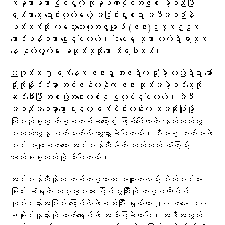
ကမ္ဘာ့ဖလား ပြိုင်ပွဲကို ကုမ္ပဏီပိုင်အဖြစ် ဖွဲ့စည်းပြီး
ရှယ်ယာတွေ ရောင်းထုတ်မယ့် အငြင်းပွားစရာ အစီအစဉ်နဲ့
ပတ်သက်လို့ ကမ္ဘာ့ဘောလုံးအဖွဲ့ချုပ် (ဖီဖာ)ဥက္ကဋ္ဌက
တောင်းပန်စကား ပြောခဲ့ပါတယ်။ ဒါပေမဲ့ သူဟာ လက်ရှိ ရာထူးက
နေ နုတ်ထွက်မှာ မဟုတ်ဘူးလို့တော့ သိရပါတယ်။
ဩဂုတ်လ ၅ ရက်နေ့က ဖီဖာရဲ့ အာဖရိက ရုံးခွဲ တည်ရှိရာ မော်
ရိုကိုနိုင်ငံမှာ အင်ဖန်တီနိုက ဖီဖာ ဘုတ်အဖွဲ့ဝင်တွေကို
ဆင့်ခေါ်ပြီး အစည်းအဝေးတစ်ခု ပြုလုပ်ခဲ့ပါတယ်။ အဲဒီ
အစည်းအဝေးမှာတော့ ပြီးခဲ့တဲ့ ရက်ပိုင်းတုန်းက သူအဆိုပြုဖို့
ကြံစည်ခဲ့တဲ့ ကိစ္စတစ်ခုကြောင့် ဖြစ်ပေါ်လာတဲ့ နောက်ဆက်တွဲ
ဂယက်တွေနဲ့ ပတ်သက်လို့ ဆွေးနွေးခဲ့ပါတယ်။ ဖီဖာရဲ့ ဘုတ်အဖွဲ့
ဝင် အများစုကတော့ အင်ဖန်တီနိုကို ဆက်လက် ယုံကြည်
ထောက်ခံခဲ့တယ်လို့ ဆိုပါတယ်။
အင်ဖန်တီနိုက တစ်ကမ္ဘာလုံး အထူးတလည် စိတ်ဝင်စား
ခြင်း ခံရတဲ့ ကမ္ဘာ့ဖလား ပြိုင်ပွဲကြီးကို ကုမ္ပဏီပိုင်
လုပ်ငန်းအဖြစ် ပြောင်းလဲဖွဲ့စည်းပြီး ရှယ်ယာ ၂၀ ကနေ ၃၀
ရာခိုင်နှုန်းကို ထုတ်ရောင်းဖို့ အဆိုပြုခဲ့တာပါ။ အဲဒီအတွက်