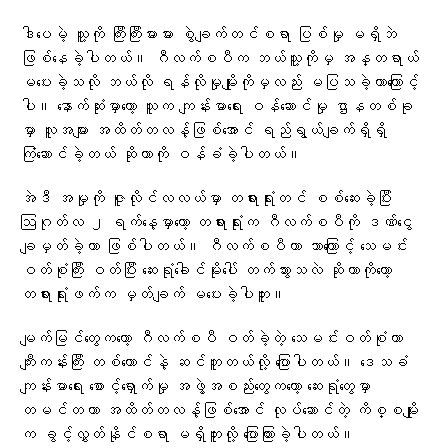
ဒါပေမဲ့ သူ့ကို ကြီးကြီးမားမား စွဲချက်တင်စရာ ပြစ်မှု မရှိဘဲ
ဖြစ်နေခဲ့ပါတယ်။ ဂီလက်စပီက ဘယ်သူ့ကိုမှ အန္တရာယ်
မပေးခဲ့သလို ဘယ်လို ရန်လိုမှုမျိုးကိုမှလည်း မပြသခဲ့တာကြောင့်
ပါ။ နောက်ဆုံးမှာတော့ သူက ကျန်းမာရေး ဝန်ဆောင်မှု ဌာနတစ်ခု
မှာ လူအများ အထိတ်တလန့်ဖြစ်အောင် ရည်ရွယ်ချက်ရှိရှိ
ကြံဆောင်ခဲ့တယ် ဆိုတာကို ဝန်ခံခဲ့ပါတယ်။
အဲဒီ အမှုကို ဇူလိုင်လလယ်မှာ တရားရုံးတင် စစ်ဆေးခဲ့ပြီး
ဩဂုတ်လ ၂ ရက်နေ့မှာတော့ တရားရုံးက ဂီလက်စပီကို ဒဏ်ငွေ
ချမှတ်ခဲ့တာ ဖြစ်ပါတယ်။ ဂီလက်စပီဟာ ဘာကြောင့် သေမင်း
ဝတ်စုံကြီး ဝတ်ပြီး ဆေးရုံခေါင်မိုးပေါ် တက်သွားသလဲ ဆိုတာကိုတော့
တရားရုံးဖက်က မှတ်ချက် မပေးခဲ့ပါဘူး။
မျက်မြင်တွေကတော့ ဂီလက်စပီ ဝတ်ခဲ့တဲ့ သေမင်းဝတ်စုံဟာ
ကျီးကန်းကြီး တစ်ကောင်နဲ့ ဆင်တူတယ်လို့ ပြောပါတယ်။ ဒေသခံ
ကျန်းမာရေး စောင့်ရှောက်မှု အဖွဲ့အစည်းတွေကတော့ ဆေးရုံတွေမှာ
တမင်တကာ အထိတ်တလန့်ဖြစ်အောင် လုပ်ဆောင်တဲ့ ကိစ္စမျိုး
က ခွင့်လွှတ်နိုင်စရာ မရှိဘူးလို့ ပြောကြားခဲ့ပါတယ်။