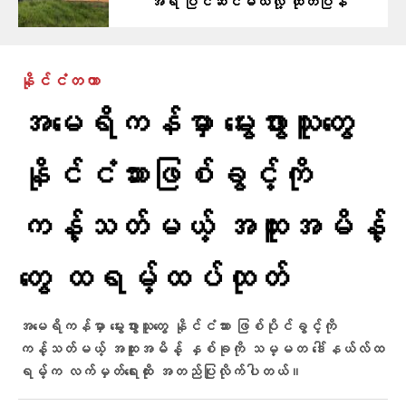
အရ ပြင်ဆင်မယ်လို့ ထုတ်ပြန်
နိုင်ငံတကာ
အမေရိကန်မှာ မွေးဖွားသူတွေ
နိုင်ငံသားဖြစ်ခွင့်ကို
ကန့်သတ်မယ့် အထူးအမိန့်
တွေ ထရမ့်ထပ်ထုတ်
အမေရိကန်မှာ မွေးဖွားသူတွေ နိုင်ငံသား ဖြစ်ပိုင်ခွင့်ကို
ကန့်သတ်မယ့် အထူးအမိန့် နှစ်ခုကို သမ္မတ ဒေါ်နယ်လ်ထ
ရမ့်က လက်မှတ်ရေးထိုး အတည်ပြုလိုက်ပါတယ်။