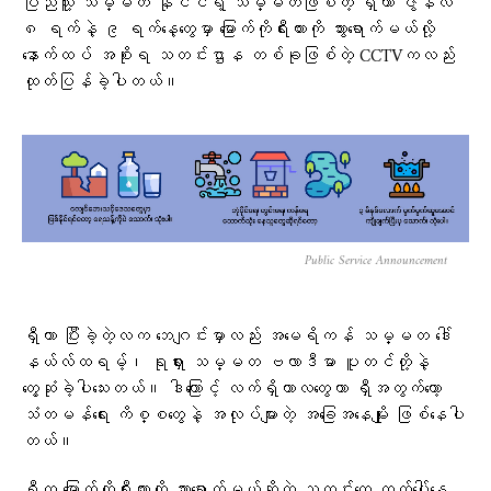
ပြည်သူ့ သမ္မတ နိုင်ငံရဲ့ သမ္မတဖြစ်တဲ့ ရှီဟာ ဇွန်လ
၈ ရက်နဲ့ ၉ ရက်နေ့တွေမှာ မြောက်ကိုရီးယားကို သွားရောက်မယ်လို့
နောက်ထပ် အစိုးရ သတင်းဌာန တစ်ခုဖြစ်တဲ့ CCTVကလည်း
ထုတ်ပြန်ခဲ့ပါတယ်။
Public Service Announcement
ရှီဟာ ပြီးခဲ့တဲ့လက ဘေဂျင်းမှာလည်း အမေရိကန် သမ္မတ ဒေါ်
နယ်လ်ထရမ့်၊ ရုရှား သမ္မတ ဗလာဒီမာ ပူတင်တို့နဲ့
တွေ့ဆုံခဲ့ပါသေးတယ်။ ဒါကြောင့် လက်ရှိကာလတွေဟာ ရှီအတွက်တော့
သံတမန်ရေး ကိစ္စတွေနဲ့ အလုပ်များတဲ့ အခြေအနေမျိုး ဖြစ်နေပါ
တယ်။
ရှီက မြောက်ကိုရီးယားကို သွားရောက်မယ်ဆိုတဲ့ သတင်းတွေ ထွက်ပေါ်နေ