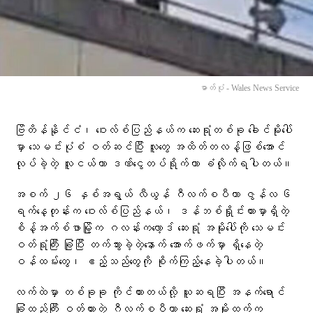
ဓာတ်ပုံ - Wales News Service
ဗြိတိန်နိုင်ငံ၊ ဝေးလ်စ်ပြည်နယ်က ဆေးရုံတစ်ခု ခေါင်မိုးပေါ်
မှာ သေမင်းပုံစံ ဝတ်ဆင်ပြီး လူတွေ အထိတ်တလန့်ဖြစ်အောင်
လုပ်ခဲ့တဲ့ လူငယ်ဟာ ဒဏ်ငွေတပ်ရိုက်တာ ခံလိုက်ရပါတယ်။
အစက် ၂၆ နှစ်အရွယ် လီယွန် ဂီလက်စပီဟာ ဇွန်လ ၆
ရက်နေ့တုန်းက ဝေးလ်စ်ပြည်နယ်၊ ဒန်ဘစ်ရှိုင်းယားမှာရှိတဲ့
စိန့်အက်စ်ဖာမြို့က ဂလန်းကလော့ဒ် ဆေးရုံ အမိုးပေါ်ကို သေမင်း
ဝတ်ရုံကြီး ခြုံပြီး တက်သွားခဲ့တဲ့နောက် အောက်ဖက်မှာ ရှိနေတဲ့
ဝန်ထမ်းတွေ၊ ဧည့်သည်တွေကို စိုက်ကြည့်နေခဲ့ပါတယ်။
လက်ထဲမှာ တစ်ခုခု ကိုင်ထားတယ်လို့ ယူဆရပြီး အနက်ရောင်
ခြုံထည်ကြီး ဝတ်ထားတဲ့ ဂီလက်စပီဟာ ဆေးရုံ အမိုးထက်က