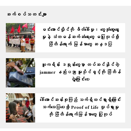
ဆက်စပ်သတင်းများ
မင်းအောင်လှိုင်ကို ဖိတ်ခေါ်မှု၊ တွေ့ဆုံဆွေးနွေး
မှုနဲ့ သံတမန်ဆက်ဆံရေးတွေ မပြုလုပ်ဖို့
ဗြိတိန်ရောက် မြန်မာတွေ ဆန္ဒပြ
ယူကရိန်း ဒရုန်းတွေမှာ တပ်ဆင်နိုင်တဲ့
jammer နည်းပညာ မူပိုင်ခွင့်ကို ဗြိတိန်
လွှဲပြောင်းပေး
ဒေါ်အောင်ဆန်းစုကြည် သက်ရှိထင်ရှားရှိကြောင်း
သက်သေပြပေးဖို့ Proof of Life လှုပ်ရှားမှု
ကို ​ဗြိတိန်ရောက်မြန်မာတွေ ပြုလုပ်