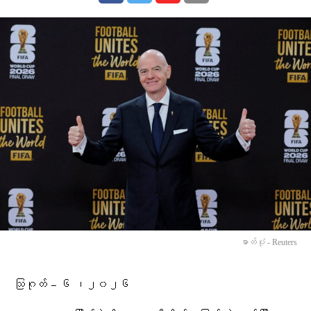
ဓာတ်ပုံ - Reuters
သြဂုတ် – ၆ ၊၂၀၂၆