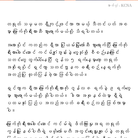
ဓာတ်ပုံ - KCNA
တရုတ် သမ္မတ ရှီကျင့်ဖျင်ဟာ လာမယ့် သီတင်းပတ် အစ
မှာ မြောက်ကိုရီးယားဆီ သွားရောက်မယ်လို့ သိရပါတယ်။
အစောပိုင်း ကတည်းက ရှီဟာ ပြုံယမ်းမြို့တော်ဆီ သွားရောက်ပြီး မြောက်ကို
ရီးယားခေါင်းဆောင် ကင်မ်ဂျုံအွန်းနဲ့ တွေ့ဆုံဖို့ စီစဉ်နေကြောင်း
သတင်းတွေ ထွက်ပေါ်နေပြီး ဇွန်လ ၅ ရက်နေ့မှာတော့ တရုတ်
အစိုးရပိုင် ရှင်ဟွာ သတင်းဌာနက ခရီးစဉ် နေ့ရက်ကို
အတည်ပြု ထုတ်ပြန်ခဲ့တာ ဖြစ်ပါတယ်။
ရှင်ဟွာက ရှီဟာ မြောက်ကိုရီးယားကို ဇွန်လ ၈ ရက်နဲ့ ၉ ရက်တွေ
မှာ သွားရောက်မယ်လို့ ဆိုပါတယ်။ ဒါဟာ အခုနှစ်ထဲမှာ ရှီရဲ့
ပထမဆုံး ပြည်ပ အလည်အပတ် ခရီးစဉ်လည်း ဖြစ်လာမှာ
ပါ။
မြောက်ကိုရီးယားခေါင်းဆောင် ကင်မ်ရဲ့ ဖိတ်ကြားမှုအရ တရုတ်
ကွန်မြူနစ်ပါတီရဲ့ ဗဟိုကော်မတီ အတွင်းရေးမှူးချုပ်နဲ့ တရုတ်