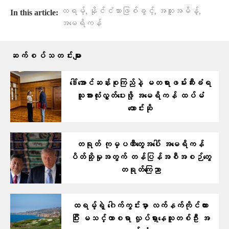
,
,
,
ထရမ့်
နိုင်ငံသားဖြစ်ခွင့်
အထူးအမိန့်
In this article:
အမေရိကန်
ဆက်စပ်သတင်းများ
ဒေါ်အောင်ဆန်းစုကြည်နဲ့ မတရားဖမ်းဆီးခံရ
သူအားလုံးလွှတ်ပေးဖို့ အမေရိကန် ထပ်မံ
တောင်းဆို
တရုတ် ကုမ္ပဏီတွေအပေါ် အမေရိကန်
ပိတ်ဆို့မှုအတွက် တန်ပြန်အစီအစဉ်တွေ
တရုတ်ကြေညာ
ထရမ့်ရဲ့ ဂေါက်ကွင်းမှာ လက်နက်ကိုင်ထား
ပြီး မသင်္ကာစရာ လှုပ်ရှားနေသူတစ်ဦး အ