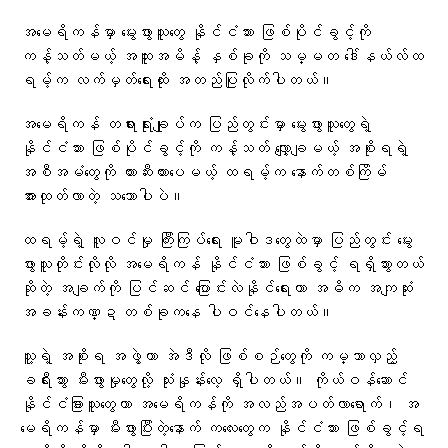
အမေရိကန်မှာ မွေးဖွားသူတွေ နိုင်ငံသား ဖြစ်ပိုင်ခွင့်ကို
ကန့်သတ်မယ့် အထူးအမိန့် နှစ်ခုကို သမ္မတ ဒေါ်နယ်လ်ထ
ရမ့်က လက်မှတ်ရေးထိုး အတည်ပြုလိုက်ပါတယ်။
အမေရိကန် တရားရုံးချုပ်က ပြည်တွင်းမှာ မွေးဖွားသူတွေရဲ့
နိုင်ငံသား ဖြစ်ပိုင်ခွင့်ကို ကန့်သတ် လျှော့ချမယ့် အစိုးရရဲ့
အစီအမံတွေကို တားဆီးထားပေမယ့် ထရမ့်က နောက်တစ်ကြိမ်
အားထုတ်လာတဲ့ သဘောပါပဲ။
ထရမ့်ရဲ့ လူဝင်မှု ကြီးကြပ်ရေး မူဝါဒတွေထဲမှာ ပြည်တွင်း မွေး
ဖွားသူတိုင်းလိုလို အမေရိကန် နိုင်ငံသား ဖြစ်ခွင့် ရရှိသွားတယ်
ဆိုတဲ့ အချက်ကို ပြင်ဆင် ပြောင်းလဲနိုင်ရေးဟာ အဓိက အကျဆုံး
အခန်းကဏ္ဍ တစ်ခုကနေ ပါဝင်နေပါတယ်။
သူ့ရဲ့ အစိုးရ အဖွဲ့ဟာ အဲဒီလို ဖြစ်စဉ်တွေကို ကမ္ဘာလှည့်
ခရီးသွား မီးဖွားမှုတွေလို့ သုံးနှုန်းလေ့ ရှိပါတယ်။ ကိုယ်ဝန်ဆောင်
နိုင်ငံခြားသူတွေဟာ အမေရိကန်ကို အလည်အပတ်လာရောက်၊ အ
မေရိကန်မှာ မီးဖွားပြီးတဲ့နောက် ကလေးတွေက နိုင်ငံသား ဖြစ်ခွင့်ရ