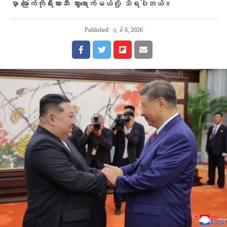
မှာ မြောက်ကိုရီးယားဆီ သွားရောက်မယ်လို့ သိရပါတယ်။
Published
ဇွန် 6, 2026