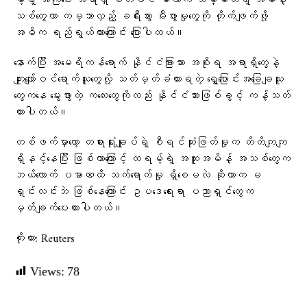
မ့်ရဲ့ အကြံပေး အရာရှိ စတီဖင် မီလာက သမ္မတရဲ့ အမိန့်
သစ်တွေဟာ ကမ္ဘာလှည့် ခရီးသွား မီးဖွားမှုတွေကို တိုက်ဖျက်ဖို့
အဓိက ရည်ရွယ်ထားကြောင်း ပြောပါတယ်။
နောက်ပြီး အမေရိကန်ရောက် နိုင်ငံခြားသား အစိုးရ အရာရှိတွေနဲ့
ကျူးကျော်ဝင်ရောက်သူတွေလို့ သတ်မှတ်ခံထားရတဲ့ ရွှေ့ပြောင်းအခြေချသူ
တွေကနေ မွေးဖွားတဲ့ ကလေးတွေကိုလည်း နိုင်ငံသားဖြစ်ခွင့် ကန့်သတ်
ထားပါတယ်။
တစ်ဖက်မှာတော့ တရားရုံးချုပ်ရဲ့ စီရင်ဆုံးဖြတ်မှုက တိတိကျကျ
ရှိနှင့်နေပြီး ဖြစ်တာကြောင့် ထရမ့်ရဲ့ အထူးအမိန့် အသစ်တွေက
ဘယ်လောက် ပမာဏထိ သက်ရောက်မှု ရှိစေမလဲ ဆိုတာက မ
ရှင်းလင်းဘဲ ဖြစ်နေကြောင်း ဥပဒေရေးရာ ပညာရှင်တွေက
မှတ်ချက်ပေးထားပါတယ်။
ကိုးကား: Reuters
Views:
78