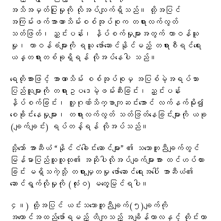
အသိအမှတ်ပြုမှုကို လိုအပ်လျက်ရှိသည်။ ထို့အပြင်
အကြမ်းဖက်အာဏာသိမ်းစစ်အုပ်စုက တရားလက်လွတ်
သတ်ဖြတ်၊ ညှင်းပန်း၊ နှိပ်စက်မှုများအတွက် တာဝန်ယူ
မှု၊ တာဝန်ခံများကို ရယူ ဖော်ဆောင်နိုင်မည့် တရားစီရင်ရေး
ယန္တရားတစ်ခုရှိရန် လိုအပ်နေပါ သည်။
ရေတိုအားဖြင့် အာဏာသိမ်း စစ်အုပ်စုမှ အပြစ်မဲ့အရပ်သား
ပြည်သူများကို တရားဥပဒေမဲ့ဖမ်းဆီးခြင်း၊ ညှင်းပန်း
နှိပ်စက်ခြင်း၊ လူ့ဂုဏ်သိက္ခာကျဆင်းအောင် လက်နက်မိုး၍
စေခိုင်းနေမှုများ၊ တရားလက်လွတ် သတ်ဖြတ်နေခြင်းများကို ယခု
(ချက်ချင်း) ရပ်တန့်ရန် လိုအပ်သည်။
သို့သော် အာဆီယံ “နိုင်ငံခေါင်းဆောင်များ” ၏ သဘောတူညီချက်တွင်
မြန်မာပြည်သူလူထု၏ အဆိုပါလိုအပ်ချက်များအား ထင်ဟပ်ထား
ခြင်း မရှိသကဲ့သို့ တရားမျှတမှု ဖော်ဆောင်ရေးအပေါ် အာဆီယံ၏
ဆောင်ရွက်လိုမှုကို (လုံးဝ) မတွေ့မြင်ရပါ။
၄။) ထို့အပြင် ယင်းသဘောတူညီချက်(၅)ချက်ကို
အကောင်အထည်ဖော်ရမည့် တိကျသည့် အချိန်ကာလနှင့် တိုင်းတာ