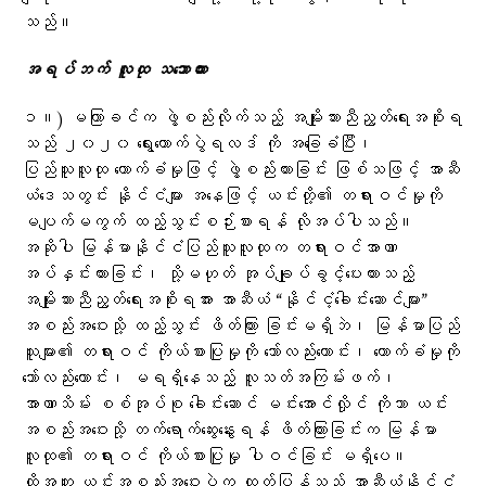
သည်။
အရပ်ဘက် လူထု သဘောထား
၁။) မကြာခင်က ဖွဲ့စည်းလိုက်သည့် အမျိုးသားညီညွတ်ရေးအစိုးရ
သည် ၂၀၂၀ ရွေးကောက်ပွဲရလဒ် ကို အခြေခံပြီး၊
ပြည်သူလူထု ထောက်ခံမှုဖြင့် ဖွဲ့စည်းထားခြင်း ဖြစ်သဖြင့် အာဆီ
ယံဒေသတွင်း နိုင်ငံများ အနေဖြင့် ယင်းတို့၏ တရားဝင်မှုကို
မပျက်မကွက် ထည့်သွင်းစဉ်းစားရန် လိုအပ်ပါသည်။
အဆိုပါ မြန်မာနိုင်ငံပြည်သူလူထုက တရားဝင်အာဏာ
အပ်နှင်းထားခြင်း၊ သို့မဟုတ် အုပ်ချုပ်ခွင့်ပေးထားသည့်
အမျိုးသားညီညွတ်ရေးအစိုးရအား အာဆီယံ “နိုင်ငံ့ခေါင်းဆောင်များ”
အစည်းအဝေးသို့ ထည့်သွင်း ဖိတ်ကြား ခြင်းမရှိဘဲ၊ မြန်မာပြည်
သူများ၏ တရားဝင် ကိုယ်စားပြုမှုကို သော်လည်းကောင်း၊ ထောက်ခံမှုကို
သော်လည်းကောင်း၊ မရရှိနေသည့် လူသတ်အကြမ်းဖက်၊
အာဏာသိမ်း စစ်အုပ်စု ခေါင်းဆောင် မင်းအောင်လှိုင် ကိုသာ ယင်း
အစည်းအဝေးသို့ တက်ရောက်ဆွေးနွေးရန် ဖိတ်ကြားခြင်းက မြန်မာ
လူထု၏ တရားဝင် ကိုယ်စားပြုမှု ပါဝင်ခြင်း မရှိပေ။
ထို့အတူ ယင်းအစည်းအဝေးပွဲက ထုတ်ပြန်သည့် အာဆီယံနိုင်ငံ