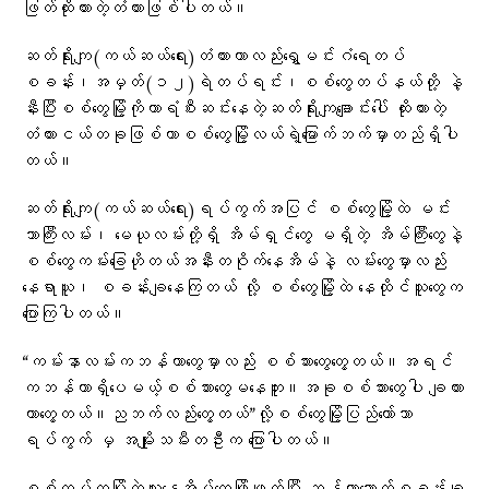
ဖြတ်ထိုးထားတဲ့တံတားဖြစ်ပါတယ်။
ဆတ်ရိုးကျ(ကယ်ဆယ်ရေး)တံတားဟာလည်းရွှေမင်းဂံရေတပ်
စခန်း၊အမှတ်(၁၂)ရဲတပ်ရင်း၊စစ်တွေတပ်နယ်တို့ နဲ့
နီးပြီးစစ်တွေမြို့ကိုကာရံစီးဆင်းနေတဲ့ဆတ်ရိုးကျချောင်းပေါ် ထိုးထားတဲ့
တံတားငယ်တခုဖြစ်ကာစစ်တွေမြို့လယ်ရဲ့မြောက်ဘက်မှာတည်ရှိပါ
တယ်။
ဆတ်ရိုးကျ(ကယ်ဆယ်ရေး)ရပ်ကွက်အပြင် စစ်တွေမြို့ထဲ မင်း
ဘာကြီးလမ်း၊ မေယုလမ်းတို့ရှိ အိမ်ရှင်တွေ မရှိတဲ့ အိမ်ကြီးတွေနဲ့
စစ်တွေကမ်းခြေဟိုတယ်အနီးတဝိုက်နေအိမ်နဲ့ လမ်းတွေမှာလည်း
နေရာယူ၊ စခန်းချနေကြတယ် လို့ စစ်တွေမြို့ထဲ နေထိုင်သူတွေက
ပြောကြပါတယ်။
“ကမ်းနာလမ်းကဘန်ကာတွေမှာလည်း စစ်သားတွေတွေ့တယ်။အရင်
ကဘန်ကာရှိပေမယ့်စစ်သားတွေမနေဘူး။အခုစစ်သားတွေပါ ချထား
တာတွေ့တယ်။ညဘက်လည်းတွေ့တယ်”လို့စစ်တွေမြို့ပြည်တော်သာ
ရပ်ကွက် မှ အမျိုးသမီးတဦးက ပြောပါတယ်။