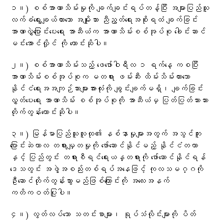
၁။) စစ်အာဏာသိမ်းမှုကို ချက်ချင်းရပ်တန့်ပြီး အများပြည်သူ
လက်ခံရွေးချယ်ထားသော အမျိုးသား ညီညွတ်ရေးအစိုးရထံ ချက်ခြင်း
အာဏာလွှဲပြောင်းပေးရေး အာဆီယံက အာဏာသိမ်းစစ်အုပ်စု ခေါင်းဆာင်
မင်းအောင်လှိုင် ကို တောင်းဆိုပါ။
၂။) စစ်အာဏာသိမ်းသည့် ဖေဖော်ဝါရီလ ၁ ရက်နေ့ ကစပြီး
အာဏာသိမ်းစစ်အုပ်စုက မတရား ဖမ်းဆီး ထိမ်းသိမ်းထားသော
နိုင်ငံရေးအအကျဉ်သားများအားလုံးကို ချွင်းချက်မရှိ၊ ချက်ခြင်း
လွှတ်ပေးရေး အာဏာသိမ်း စစ်အုပ်စုကို အာဆီယံမှ ပြတ်ပြတ်သားသား
တိုက်တွန်းတောင်းဆိုပါ။
၃။) မြန်မာပြည်သူလူထု၏ နစ်နာမှုများအတွက် အသွင်ကူး
ပြောင်းဆဲကာလ တရားမျှတမှုကို ဖော်ဆောင်နိုင်မည့် နိုင်ငံတကာ
နှင့် ပြည်တွင်း တရားစီရင်ရေးယန္တရားကို ဖော်ဆောင်နိုင်ရန်
ဒေသတွင်း အဖွဲ့အစည်းတစ်ရပ်အနေဖြင့် ကုလသမဂ္ဂကို
ဦးဆောင်တိုက်တွန်းသွားမည်ဖြစ်ကြောင်းကို အလေးအနက်
ကတိကဝတ်ပြုပါ။
၄။) လွတ်လပ်သော သတင်းစာများ၊ ရုပ်သံလိုင်းများကို ပိတ်