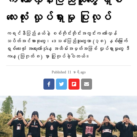
က တော်လှန်ပြည်သူတွေ ရှစ်
လေးလုံး လှုပ်ရှားမှု ပြုလုပ်
ကရင်နီပြည်နယ်နဲ့ စစ်ကိုင်းတိုင်းအတွင်းက တော်လှန်
သပိတ်အင်အားစုတွေ၊ ဒေသခံပြည်သူတွေဟာ (၃၈) နှစ်မြောက်
ရှစ်လေးလုံး အရေးတော်ပုံနေ့ အထိမ်းအမှတ်အဖြစ် လှုပ်ရှားမှုတွေ ဒီ
ကနေ့ (သြဂုတ် ၈) မှာ ပြုလုပ်ခဲ့ပါတယ်။
Published
11 နာရီ ago