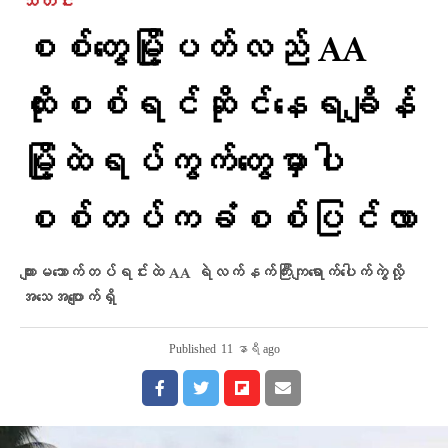
သတင်း
စစ်တွေမြို့ပတ်လည် AA
ထိုးစစ်ရင်ဆိုင်နေရချိန်
မြို့ထဲရပ်ကွက်တွေမှာပါ
စစ်တပ်ကခံစစ်ပြင်လာ
ကျားမသောက်တပ်ရင်းထဲ AA ရဲလက်နက်ကြီးကျရောက်ပေါက်ကွဲလို့
အသေအပျောက်ရှိ
Published
11 နာရီ ago