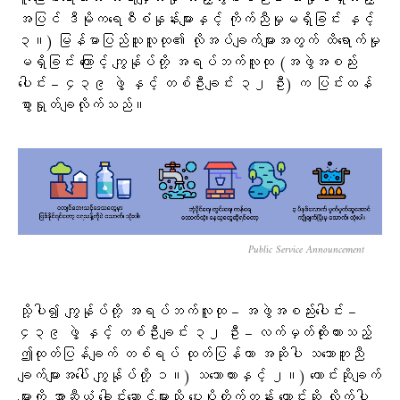
အပြင် ဒီမိုကရေစီစံနှုန်းများနှင့် ကိုက်ညီမှုမရှိခြင်း နှင့်
၃။) မြန်မာပြည်သူလူထု၏ လိုအပ်ချက်များအတွက် ထိရောက်မှု
မရှိခြင်း ကြောင့် ကျွန်ုပ်တို့ အရပ်ဘက်လူထု (အဖွဲအစည်း
ပေါင်း – ၄၃၉ ဖွဲ့ နှင့် တစ်ဦးချင်း ၃၂ ဦး) က ပြင်းထန်
စွာရှုတ်ချလိုက်သည်။
Public Service Announcement
သို့ပါ၍ ကျွန်ုပ်တို့ အရပ်ဘက်လူထု – အဖွဲအစည်းပေါင်း –
၄၃၉ ဖွဲ့ နှင့် တစ်ဦးချင်း ၃၂ ဦး – လက်မှတ်ထိုးထားသည့်
ဤထုတ်ပြန်ချက် တစ်ရပ် ထုတ်ပြန်ကာ အဆိုပါ သဘောတူညီ
ချက်များအပေါ် ကျွန်ုပ်တို့ ၁။) သဘောထားနှင့် ၂။) တောင်းဆိုချက်
များကို အာဆီယံ‌ ခေါင်းဆောင်များသို့ ပေးပို့တိုက်တွန်း တောင်းဆို လိုက်ပါ