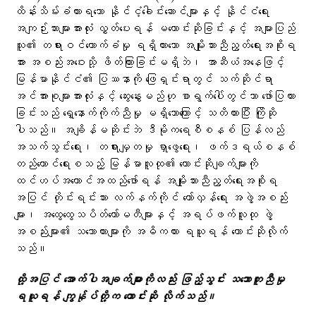
ထိန်းသိမ်းခံထားရသော နိုင်ငံ့ခေါင်းဆောင်များနှင့် နိုင်ငံရေး
အကျဉ်းသားများအားလုံး လွှတ်ပေးရန် မတောင်းဆိုခြင်းနှင့် အများပြည်
သူ၏ တရားဝင်ထောက်ခံမှု ရရှိထားသော အမျိုးသားညီညွတ်ရေးအစိုးရ
အား အစည်းအဝေးသို့ ဖိတ်ကြားခြင်းမရှိဘဲ၊ အာဆီယံအနေဖြင့်
မြန်မာနိုင်ငံ၏ ပြဿနာကို ဖြေရှင်းရာတွင် သက်ဆိုင်ရာ
အင်အားစုများအားလုံးနှင့် ဆွေးနွေးမည်ဟု စာရွက်ပေါ်တွင်သာ ဖော်ပြထား
ခြင်းသည် ရှေ့နောက်ကိုက်ညီမှု မရှိသောကြောင့် သတိထားပြီး ကြိုဆို
ပါသည်။ အချိန်မဆိုင်းဘဲ ဒီမိုကရေစီစနစ် ပြန်လည်
အသက်သွင်းရေး၊ တရားမျှတမှု ရှာဖွေရေး၊ ဖက်ဒရယ်စနစ်
တည်ထောင်ရေးစသည့် မြန်မာလူထု၏ တောင်းဆိုချက်များကို
ထင်ဟပ်အကောင်အထည်ဖော်ရန် အမျိုးသားညီညွတ်ရေးအစိုးရ
အပြင် တိုင်းရင်းသား လက်နက်ကိုင်​ တော်လှန်ရေး အဖွဲ့အစည်း
များ၊​ အထွေထွေသပိတ်ကော်မတီများနှင့် အရပ်ဖက်လူထု ဖွဲ့
အစည်းများ၏ သဘောထားများကို အဓိကထား ရယူရန် တောင်းဆိုလိုက်
သည်။
ထို့အပြင် အောက်ပါအချက်များကိုလည်း ဖြည့်သွင်း သဘောတူညီမှု
ရယူရန် ကျွန်ုပ်တို့က တောင်းဆို လိုက်သည်။