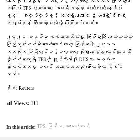
တောင်ဆူဒန်တို့မှာ စစ်ရေးပဋိပက္ခတွေ ဆက်လက် ဖြစ်ပွားနေ
တာကြောင့် TPS ရထားသူတွေ အမေရိကန်မှာ ဆက်လက် နေထိုင်
ခွင့်၊ အလုပ်လုပ်ခွင့် ဆက်ရှိနေအောင် ဥပဒေကြောင်းအရ
အစွမ်းကုန် ကြိုးစားသွားမယ်လို့ ပြောကြားထားပါတယ်။
၂၀၂၁ ခုနှစ်မှာ စစ်အာဏာသိမ်းမှု ဖြစ်ပွားပြီး နောက်ဆက်တွဲ
ပြည်တွင်းစစ်မီး တောက်လောင်လာတဲ့ မြန်မာနဲ့ ၂၀၁၁
ကတည်းက ပြည်တွင်းပဋိပက္ခတွေ ဆိုးရွားနေခဲ့တဲ့ တောင်ဆူဒန်
နိုင်ငံသားတွေရဲ့ TPSကို ရုပ်သိမ်းဖို့ DHSက မနှစ်က
နိုဝင်ဘာလမှာ စတင် အကောင်အထည် ဖော်လာခဲ့တာ ဖြစ်ပါ
တယ်။
ကိုးကား: Reuters
Views:
111
,
,
TPS
မြန်မာ
အမေရိကန်
In this article: