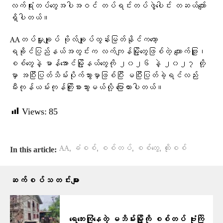
လက်ရုံးတပ်တွေအပါအဝင် တပ်ရင်းတပ်ဖွဲ့ပေါင်း တဆယ်ကျော်
ရှိပါတယ်။
AAတပ်မှူးချုပ် ဗိုလ်ချုပ်ထွန်းမြတ်နိုင်ကတော့
ရခိုင်ပြည်နယ်အတွင်းက လက်ကျန်မြို့တွေဖြစ်တဲ့ ကျောက်ဖြူ၊
စစ်တွေနဲ့ မာန်အောင်မြို့နယ်တွေကို ၂၀၂၆ နဲ့ ၂၀၂၇ တို့
မှာ အပြီးပြတ်သိမ်းပိုက်သွားမှာဖြစ်ပြီး မပြီးပြတ်ခဲ့ရင်လည်း
မီးကုန်ယမ်းကုန်ကြိုးစားသွားမယ်လို့ ​ပြောထားပါတယ်။
Views:
85
,
,
,
,
AA
ခံစစ်
စစ်တပ်
စစ်တွေ
ထိုးစစ်
In this article:
ဆက်စပ်သတင်းများ
ရေဘေးကြုံနေတဲ့ မဘိမ်းမြို့ကို စစ်တပ် ဗုံးကြဲ