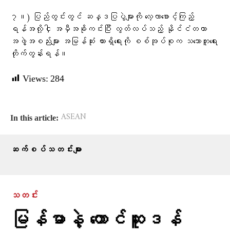
၇။) ပြည်တွင်းတွင် ဆန္ဒပြပွဲများကို လေ့လာစောင့်ကြည့်
ရန်အလို့ငှါ အမှီအခိုကင်းပြီး လွတ်လပ်သည့် နိုင်ငံတကာ
အဖွဲ့အစည်းများ အမြန်ဆုံး ထားရှိရေးကို စစ်အုပ်စုက သဘောတူရေး
တိုက်တွန်းရန်။
Views:
284
ASEAN
In this article:
ဆက်စပ်သတင်းများ
သတင်း
မြန်မာနဲ့ တောင်ဆူဒန်