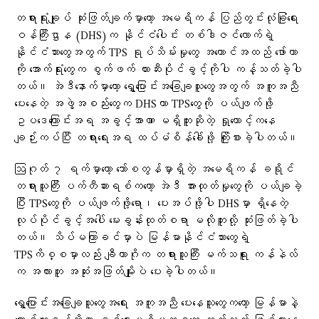
တရားရုံးချုပ် ဆုံးဖြတ်ချက်မှာတော့ အမေရိကန် ပြည်တွင်းလုံခြုံရေး
ဝန်ကြီးဌာန (DHS)က နိုင်ငံပေါင်း တစ်ဒါဇင်လောက်ရဲ့
နိုင်ငံသားတွေအတွက် TPS ရုပ်သိမ်းမှုတွေ အကောင်အထည် ဖော်တာ
ကို အောက်ရုံးတွေက စွက်ဖက် တားဆီးပိုင်ခွင့်ကိုပါ ကန့်သတ်ခဲ့ပါ
တယ်။ အဲဒီနောက်မှာတော့ ရွှေ့ပြောင်းအခြေချသူတွေအတွက် အကူအညီ
ပေးနေတဲ့ အဖွဲ့အစည်းတွေက DHSဟာ TPSတွေကို ပယ်ဖျက်ဖို့
ဥပဒေကြောင်းအရ အခွင့်အာဏာ မရှိဘူးဆိုတဲ့ ရှုထောင့်ကနေ
ချဉ်းကပ်ပြီး တရားရေးအရ ထပ်မံစိန်ခေါ်ဖို့ ကြိုးစားခဲ့ပါတယ်။
ဩဂုတ် ၇ ရက်မှာတော့ ဘော်စတွန်မှာရှိတဲ့ အမေရိကန် ခရိုင်
တရားသူကြီး ပက်တီဆားရစ်ကတော့ အဲဒီ အားထုတ်မှုတွေကို ပယ်ချခဲ့
ပြီး TPSတွေကို ပယ်ဖျက်ဖို့ရော၊ ပေးအပ်ဖို့ပါ DHSမှာ ရှိနေတဲ့
လုပ်ပိုင်ခွင့်အပေါ် မေးခွန်းထုတ်စရာ မလိုဘူးလို့ ဆုံးဖြတ်ခဲ့ပါ
တယ်။ သိပ်မကြာခင်မှာပဲ မြန်မာနိုင်ငံသားတွေရဲ့
TPSကိစ္စမှာလည်း ချီကာဂိုက တရားသူကြီး မက်သရူး ကန်နဲလ်
က အလားတူ အဆုံးအဖြတ်မျိုးပဲ ပေးခဲ့ပါတယ်။
ရွှေ့ပြောင်းအခြေချသူတွေအရေး အကူအညီ ပေးနေသူတွေကတော့ မြန်မာနဲ့