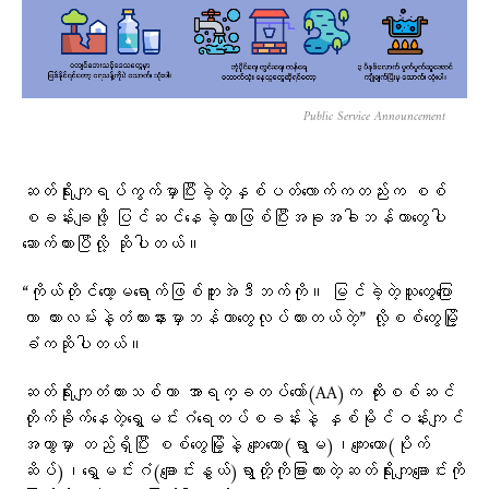
Public Service Announcement
ဆတ်ရိုးကျရပ်ကွက်မှာပြီးခဲ့တဲ့နှစ်ပတ်လောက်ကတည်းက စစ်
စခန်းချဖို့ ပြင်ဆင်နေခဲ့တာဖြစ်ပြီးအခုအခါဘန်ကာတွေပါ
ဆောက်ထားပြီလို့ ဆိုပါတယ်။
“ကိုယ်တိုင်တော့မရောက်ဖြစ်ဘူးအဲဒီဘက်ကို။ မြင်ခဲ့တဲ့သူတွေပြော
တာ ကားလမ်းနဲ့တံတားနားမှာဘန်ကာတွေလုပ်ထားတယ်တဲ့” လို့စစ်တွေမြို့
ခံကဆိုပါတယ်။
ဆတ်ရိုးကျတံတားသစ်ဟာ အာရက္ခတပ်တော်(AA)က ထိုးစစ်ဆင်
တိုက်ခိုက်နေတဲ့ရွှေမင်းဂံရေတပ်စခန်းနဲ့ နှစ်မိုင်ဝန်းကျင်
အကွာမှာ တည်ရှိပြီး စစ်တွေမြို့နဲ့ ကျေးတော(ရွာမ)၊ကျေးတော(ပိုက်
ဆိပ်)၊ရွှေမင်းဂံ(ချောင်းနွယ်)ရွာတို့ကိုခြားထားတဲ့ဆတ်ရိုးကျချောင်းကို