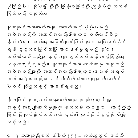
ယုံကြည်ပါ။ သို့ပါ၍ ထိုသို့ ဖြန့်ဝေခြင်းကို ကျွန်ုပ်တို့ လက်ခံ
ကြိုဆိုမည် မဟုတ်ပေ။
လူသားချင်းစာနာထောက်ထားမှု အထောက်အပံ့ ပံ့ပိုးပေးမည့်
အစီအစဉ်ကို အကောင်အထည်ဖော်ရာတွင် စစ်ကောင်စီမှ
နိုင်ငံရေး၊ စစ်ရေး အမြတ်ထုတ်ခြင်း လုံးဝ မပြုလုပ်နိုင်
ရန် ပွင့်လင်းမြင်သာပြီး တာဝန်ခံမှုရှိမည့် မူဝါဒ
လုပ်ထုံးလုပ်နည်းများ နှင့်အတူ လွတ်လပ်သည့် စောင့်ကြည့်ရေး
ယန္တရားရှိရမည်။ လူသားချင်းစာနာ ထောက်ထားမှု အကူအညီ
အစီအစဉ်များကို အကောင်အထည်ဖော်ရာတွင် ဒေသခံ အရပ်
ဘက် အဖွဲ့အစည်းများ နှင့် ထိခိုက်ခံစားရသူများ ကိုယ်တိုင်
ပါဝင် ဆုံးဖြတ်ခွင့် အာမခံရမည်။
ထို့အပြင် လူသားချင်းစာနာထောက်ထားမှု ဟု ဆိုရာတွင် လူ့
အခွင့်အရေး ချိုးဖောက်မှုများကို မှတ်တမ်း တင်ခြင်း၊ စောင့်ကြည့်
ခြင်း ပြုလုပ်နိုင်သည်အထိ ၎င်း၏ လုပ်ပိုင်ခွင့်ကို တိုးချဲ့
သင့်သည်။
၄။) သဘောတူညီချက် နံပါတ် (၅) – လက်တွေ့တွင် ဖမ်းဆီး