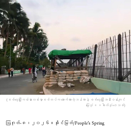
(စစ်တွေမြို့ကမ်းနားလမ်းမှာစစ်တပ်က ဆောက်ထားတဲ့ဘန်ကာနဲ့ စစ်​တွေမြို့အနီးဝန်းကျင်​
မြေပုံ ။ ။ဓါတ်ပုံ-​ဒေသခံ)
ဩဂုတ်-၈၊၂၀၂၆။ခိုင်မြတ်/People’s Spring