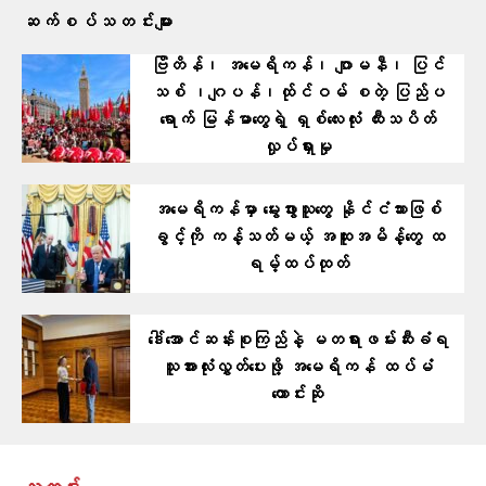
ဆက်စပ်သတင်းများ
ဗြိတိန်၊ အမေရိကန်၊ ဂျာမနီ၊ ပြင်
သစ် ၊ဂျပန်၊ထ်ုင်ဝမ် စတဲ့ ပြ​ည်ပ
ရောက် မြန်မာတွေရဲ့ ရှစ်လေးလုံး ထီးသပိတ်
လှုပ်ရှားမှု
အမေရိကန်မှာ မွေးဖွားသူတွေ နိုင်ငံသားဖြစ်
ခွင့်ကို ကန့်သတ်မယ့် အထူးအမိန့်တွေ ထ
ရမ့်ထပ်ထုတ်
ဒေါ်အောင်ဆန်းစုကြည်နဲ့ မတရားဖမ်းဆီးခံရ
သူအားလုံးလွှတ်ပေးဖို့ အမေရိကန် ထပ်မံ
တောင်းဆို