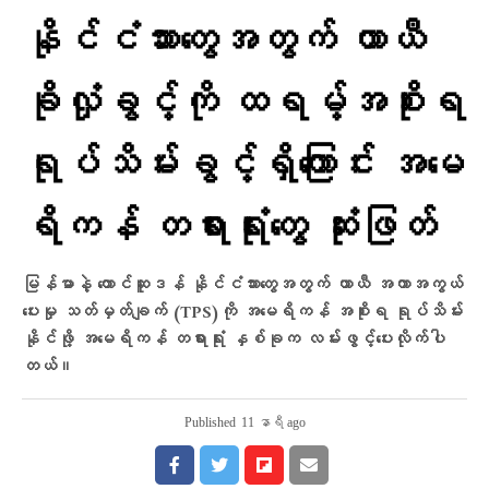
နိုင်ငံသားတွေအတွက် ယာယီ
ခိုလှုံခွင့်ကို ထရမ့်အစိုးရ
ရုပ်သိမ်းခွင့်ရှိကြောင်း အမေ
ရိကန် တရားရုံးတွေ ဆုံးဖြတ်
မြန်မာနဲ့ တောင်ဆူဒန် နိုင်ငံသားတွေအတွက် ယာယီ အကာအကွယ်
ပေးမှု သတ်မှတ်ချက် (TPS)ကို အမေရိကန် အစိုးရ ရုပ်သိမ်း
နိုင်ဖို့ အမေရိကန် တရားရုံး နှစ်ခုက လမ်းဖွင့်ပေးလိုက်ပါ
တယ်။
Published
11 နာရီ ago