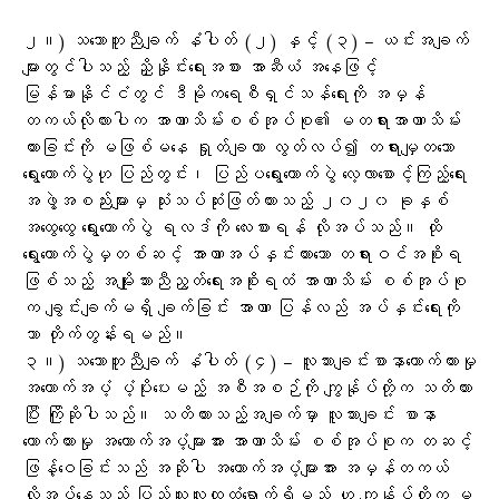
၂။) သဘောတူညီချက် နံပါတ် (၂) နှင့် (၃) – ယင်းအချက်
များတွင်ပါသည့် ညှိနှိုင်းရေးအစား အာဆီယံ အနေဖြင့်
မြန်မာနိုင်ငံတွင် ဒီမိုကရေစီရှင်သန်ရေးကို အမှန်
တကယ်လိုလားပါက အာဏာသိမ်းစစ်အုပ်စု၏ မတရားအာဏာသိမ်း
ထားခြင်းကို မဖြစ်မနေ ရှုတ်ချကာ လွတ်လပ်၍ တရားမျှတသော
ရွေးကောက်ပွဲဟု ပြည်တွင်း၊ ပြည်ပရွေးကောက်ပွဲ လေ့လာစောင့်ကြည့်ရေး
အဖွဲ့အစည်းများမှ သုံးသပ်ဆုံးဖြတ်ထားသည့် ၂၀၂၀ ခုနှစ်
အထွေထွေ ရွေးကောက်ပွဲ ရလဒ်ကို လေးစားရန် လိုအပ်သည်။ ထို
ရွေးကောက်ပွဲမှတစ်ဆင့် အာဏာအပ်နှင်းထားသော တရားဝင်အစိုးရ
ဖြစ်သည့် အမျိုးသားညီညွတ်ရေးအစိုးရထံ အာဏာသိမ်း စစ်အုပ်စု
က ချွင်းချက်မရှိ ချက်ခြင်း အာဏာ ပြန်လည် အပ်နှင်းရေးကို
သာ တိုက်တွန်းရမည်။
၃။) သဘောတူညီချက် နံပါတ် (၄) – လူသားချင်းစာနာထောက်ထားမှု
အထောက်အပံ့ ပံ့ပိုးပေးမည့် အစီအစဉ်ကို ကျွန်ုပ်တို့က သတိထား
ပြီး ကြိုဆိုပါသည်။ သတိထားသည့်အချက်မှာ လူသားချင်း စာနာ
ထောက်ထားမှု အထောက်အပံ့များအား အာဏာသိမ်း စစ်အုပ်စုက တဆင့်
ဖြန့်ဝေခြင်းသည် အဆိုပါ အထောက်အပံ့များအား အမှန်တကယ်
လိုအပ်နေသည့် ပြည်သူလူထုထံရောက်ရှိမည် ဟု ကျွန်ုပ်တို့က မ