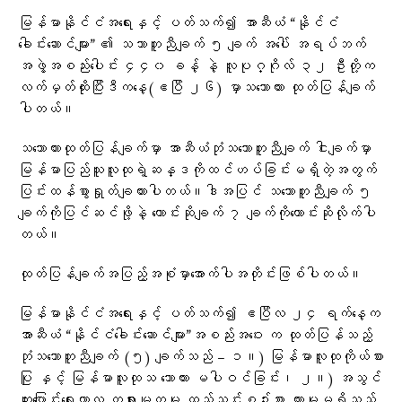
မြန်မာနိုင်ငံအရေးနှင့် ပတ်သက်၍ အာဆီယံ “နိုင်ငံ
ခေါင်းဆောင်များ” ၏ သဘာတူညီချက် ၅ ချက် အပေါ် အရပ်ဘက်
အဖွဲ့အစည်း​ပေါင်း ၄၄၀ ခန့် နဲ့ လူပုဂ္ဂိုလ် ၃၂ ဦးတို့က
လက်မှတ်ထိုးပြီးဒီ​ကနေ့(ဧပြီ ၂၆) မှာသဘောထား ထုတ်ပြန်ချက်
ပါတယ်။
သ​ဘောထားထုတ်ပြန်ချက်မှာ အာဆီယံဘုံသ​ဘောတူညီချက် ငါးချက်မှာ
မြန်မာပြည်သူလူထုရဲ့ဆန္ဒကိုထင်ဟပ်ခြင်းမရှိတဲ့အတွက်
ပြင်းထန်စွာရှုတ်ချထားပါတယ်။ဒါအပြင် သ​ဘောတူညီချက် ၅
ချက်ကိုပြင်ဆင်ဖို့နဲ့ ​တောင်းဆိုချက် ၇ ချက်ကို​တောင်းဆိုလိုက်ပါ
တယ်။
ထုတ်ပြန်ချက်အပြည့်အစုံမှာ​အောက်ပါအတိုင်းဖြစ်ပါတယ်။
မြန်မာနိုင်ငံအရေးနှင့် ပတ်သက်၍ ဧပြီလ ၂၄ ရက်နေ့က
အာဆီယံ “နိုင်ငံခေါင်းဆောင်များ”အစည်းအဝေး က ထုတ်ပြန်သည့်
ဘုံသဘောတူညီချက် (၅) ချက်သည် – ၁။) မြန်မာလူထုကိုယ်စား
ပြု နှင့် မြန်မာလူထုသ ဘောထား မပါဝင်ခြင်း၊ ၂။) အသွင်
ကူးပြောင်းရေးကာလ တရားမျှတမှု ထည့်သွင်းစဉ်းစား ထားမှုမရှိသည့်