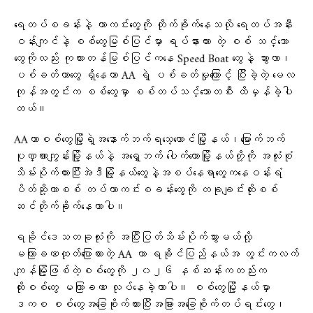
ရေတပ်စခန်းနဲ့ ကာကင်းတွေကို တိုက်ခိုက်နေသလို ရေတပ်အနီး
ဝန်းကျင်နဲ့ စစ်တွေမြစ်ပြင်မှာ ရပ်နားထား တဲ့ စစ် သင်္ဘော
တွေကိုလည်း ကုလားတန်မြစ်ပြင်ကနေ Speed Boat တွေနဲ့ သွားလာ၊
ပစ်ခတ်တာတွေ ရှိနေကာ AA ရဲ့ ပစ်ခတ်မှုကြောင့် ပြီးခဲ့တဲ့ မေလ
ကုန်အတွင်းက စစ်တွေမှာ စစ်တပ်သင်္ဘောတစီး ထိမှန်ခဲ့ပါ
တယ်။
AAဟာစစ်တွေမြို့ရဲ့အနောက်ဘက်ရသေ့တောင်မြို့နယ်၊မြောက်ဘက်
ပုဏ္ဏားကျွန်းမြို့နယ်နဲ့ အရှေ့ဘက် ပေါက်တောမြို့နယ်တို့ကို အလုံးစုံ
သိမ်းပိုက်ထားပြီးအဲဒီမြို့နယ်တွေနဲ့အစပ်နေရာတွေကနေဝန်းရံ
ပိတ်ဆို့ကာစစ် တပ်ကာကင်းစခန်းတွေကို တခုချင်းထိုးစစ်
ဆင်တိုက်ခိုက်နေတာပါ။
ရခိုင်ဒေသတခုလုံးကို အပြီးပြတ်သိမ်းပိုက်သွားမယ်လို့
မကြာခဏထုတ်ပြောထားတဲ့ AA ဟာ ရခိုင်ပြည်နယ်အ တွင်းကလက်
ကျန်မြို့ဖြစ်တဲ့စစ်တွေကို ၂၀၂၆ နှစ်ဆန်းကတည်းက
ထိုးစစ်တွေ မကြာခဏ လုပ်နေခဲ့တာပါ။ စစ်တွေမြို့နယ်မှာ
ဒကစ စစ်တွေအခြေစိုက်ထားပြီးအခြားအခြေစိုက်တပ်ရင်းတွေ၊