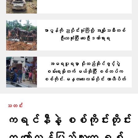
ဖာပွန်ကို ညပိုင်းဗုံးကြဲလို့ အမျိုးသမီးတစ်
ဦးသေဆုံးပြီး လေးဦးဒဏ်ရာရ
အမရပူရမှာ ပိုးထည်ဆိုင်ဖွင့်ပွဲ
စမ်းရေမိုးတက် မယ်ဆိုပြီး စစ်တပ်က
စစ်ကိုင်း-မန္တလေးလမ်းပိုင်း ယာယီပိတ်
သတင်း
ကရင်နီနဲ့ စစ်ကိုင်းတိုင်း