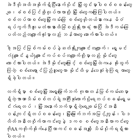
အဲဒီလိုအထိအခိုက်ရှိပြီးနောက်ပိုင်း မြို့တွင်းမှာပါစစ်စခန်းတွေ
ချ၊ခံစစ်ပြင်ဖို့လုပ်လာတာလို့ မြို့ခံတွေကပြောကြပါတယ်။
စစ်တပ်ဟာစစ်တွေမြို့ကမ်းခြေ စစ်တွေဟိုတယ်နားကနေ မိဇံ
ရပ်ကွက်ဘီလူးမတံတားနားထိခြံစည်းရိုးကာရံ ထားပြီး အဲဒီကမ်းခြေ
ပတ်လည်တလျှောက်လုံးမှာလည်း ဘန်ကာတွေ ဆောက်ထားပါတယ်။
ဒါ့အပြင်မြစ်ကမ်းစပ်နဲ့ဆတ်ရိုးကျချောင်းတလျှောက်၊ ရွှေမင်း
ဂံ(ချောင်းနွယ်)ချောင်းကပ်စပ်တလျှောက်တို့မှာလည်း မိုင်းတွေ
ထောင်ထားပါတယ်။အဲဒီမိုင်းတွေကြောင့် စစ်တွေမြို့ထဲကနေ ခိုးထွက်
ကြတဲ့ စစ်ဘေးရှောင်ပြည်သူတွေဟာ မိုင်းထိမှန်သေဆုံးခဲ့ကြရ တာတွေ
ရှိခဲ့ပါတယ်။
လက်ရှိမှာ စစ်တွေမြို့အရှေ့မြောက်ဘက် ကုလားတန်မြစ်ကမ်းဘေးမှာ
ရှိတဲ့အာဏာသိမ်းစစ်တပ်ရဲ့အကြီးဆုံးထောက်ပို့ရေတပ်စခန်းရွှေမ
င်းဂံရေတပ် ၊မြို့အနောက်ဘက်မှာရှိတဲ့ရေချမ်းပြင်အနီး
ဝန်းကျင်ရှိတပ်စခန်းတွေ၊မြို့မြောက်ဘက်အမြင့်ကျွန်း၊ပါဒ
လိတ်အနီးတဝိုက်ကာကင်းတွေနဲ့ ဒကစ စစ်တွေအနီးကာကင်းတွေ
ကိုAAကတိုက်ခိုက်နေပြီးကာကင်းစခန်းအချို့ သိမ်းပိုက်ရရှိထား
ပါတယ်။