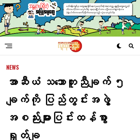
NEWS
အာဆီယံ သ​ဘောတူညီချက် ၅
ချက်ကို ပြည်တွင်းအဖွဲ့
အစည်းများပြင်းထန်စွာ
ရှုတ်ချ