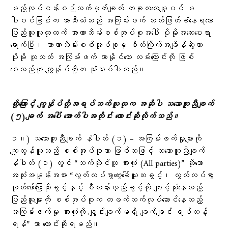
မည့်လုပ်ငန်းစဉ်သတ်မှတ်ချက် တခုတလေမျှပင် မ
ပါဝင်ခြင်းက အာဆီယံသည် အကြမ်းဖက် သတ်ဖြတ်ခံနေရသော
ပြည်သူလူထုထက် အာဏာသိမ်းစစ်အုပ်စုအပေါ် ပိုမိုအလေးပေးရာ
ရောက်ပြီး၊ အာဏာသိမ်းစစ်အုပ်စုမှ စိတ်ကြိုက်အချိန်ဆွဲကာ
ပိုမို လူသတ် အကြမ်းဖက် လာနိုင်သော လမ်းကြောင်းကို ဖြစ်
စေသည်ဟု ကျွန်ုပ်တို့က သုံးသပ်ပါသည်။
ထို့ကြောင့် ကျွန်ုပ်တို့အရပ်ဘက်လူထုက အဆိုပါ သဘောတူညီချက်
(၅)ချက် အပေါ် အောက်ပါအတိုင်း တောင်းဆိုလိုက်သည်။
၁။) သဘောတူညီချက် နံပါတ် (၁) – အကြမ်းဖက်မှုများကို
ကျူးလွန်သူသည် စစ်အုပ်စုသာ ဖြစ်သဖြင့် သဘောတူညီချက်
နံပါတ် (၁) တွင် “သက်ဆိုင်သူ အားလုံး (All parties)” ဆိုသော
အသုံးအနှုန်းအစား “လွတ်လပ်စွာတွေးခေါ်ယူဆခွင့်၊ လွတ်လပ်စွာ
ထုတ်ဖော်ပြောဆိုခွင့်နှင့် စီတန်းလှည့်ခွင့်ကို ကျင့်သုံးနေသည့်
ပြည်သူများကို စစ်အုပ်စုက တဖက်သက်လုပ်ဆောင်နေသည့်
အကြမ်းဖက်မှု အားလုံးကို ချွင်းချက်မရှိ ချက်ချင်း ရပ်တန့်
ရန်” သာ တောင်းဆိုရမည်။