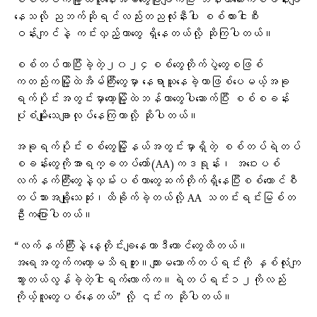
စစ်တပ်ကမြို့ထဲလူနေအိမ်တွေဖြိုဖျက်ပြီး ဘန်ကာဆောက်စခန်းချ
နေသလို ညဘက်ဆိုရင်လည်းတညလုံးနီးပါး စစ်ကားငါးစီး
ဝန်းကျင်နဲ့ ကင်းလှည့်တာတွေ ရှိနေတယ်လို့ ဆိုကြပါတယ်။
စစ်တပ်ဟာပြီးခဲ့တဲ့၂၀၂၄စစ်တွေတိုက်ပွဲတွေစဖြစ်
ကတည်းကမြို့ထဲအိမ်ကြီးတွေမှာ နေရာယူနေခဲ့တာဖြစ်ပေမယ့်အခု
ရက်ပိုင်းအတွင်းမှာတော့မြို့ထဲဘန်ကာတွေပါဆောက်ပြီး စစ်စခန်း
ပုံစံမျိုးသေချာလုပ်နေကြတာလို့ ဆိုပါတယ်။
အခုရက်ပိုင်းစစ်တွေမြို့နယ်အတွင်းမှာရှိတဲ့ စစ်တပ်ရဲတပ်
စခန်းတွေကိုအာရက္ခတပ်တော်(AA)ကဒရုန်း၊ အဝေးပစ်
လက်နက်ကြီးတွေနဲ့လှမ်းပစ်တာတွေဆက်တိုက်ရှိနေပြီးစစ်ကောင်စီ
တပ်သားအချို့သေဆုံး၊ထိခိုက်ခဲ့တယ်လို့ AA သတင်းရင်းမြစ်တ
ဦးကပြောပါတယ်။
“လက်နက်ကြီးနဲ့ နေ့တိုင်းချနေတာဒီကောင်တွေထိတယ်။
အရေအတွက်ကတော့မသိရဘူး။ကျားမသောက်တပ်ရင်းကို နှစ်လုံးကျ
သွားတယ်လွန်ခဲ့တဲ့ငါးရက်လောက်က။ရဲတပ်ရင်း၁၂ကိုလည်း
ကိုယ့်လူတွေပစ်နေတယ်” လို့ ၎င်းက ဆိုပါတယ်။