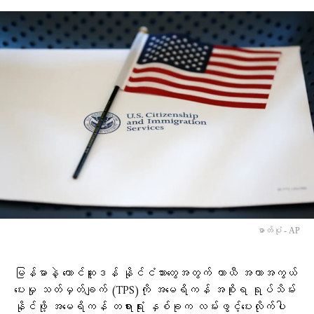
ဓာတ်ပုံ - AP
မြန်မာနဲ့ တောင်ဆူဒန် နိုင်ငံသားတွေအတွက် ယာယီ အကာအကွယ်
ပေးမှု သတ်မှတ်ချက် (TPS)ကို အမေရိကန် အစိုးရ ရုပ်သိမ်း
နိုင်ဖို့ အမေရိကန် တရားရုံး နှစ်ခုက လမ်းဖွင့်ပေးလိုက်ပါ