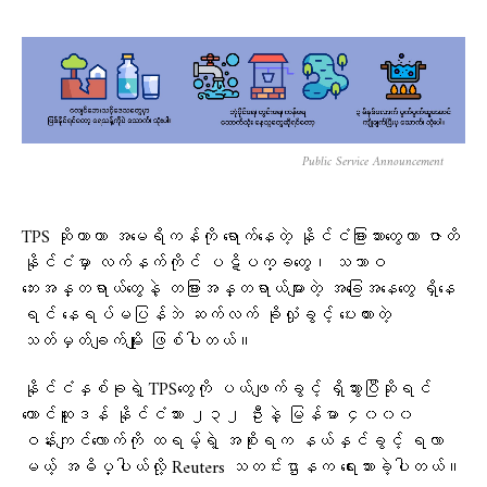
Public Service Announcement
TPS ဆိုတာဟာ အမေရိကန်ကို ရောက်နေတဲ့ နိုင်ငံခြားသားတွေဟာ ဇာတိ
နိုင်ငံမှာ လက်နက်ကိုင် ပဋိပက္ခတွေ၊ သဘာဝ
ဘေးအန္တရာယ်တွေနဲ့ တခြားအန္တရာယ်များတဲ့ အခြေအနေတွေ ရှိနေ
ရင် နေရပ်မပြန်ဘဲ ဆက်လက် ခိုလှုံခွင့် ပေးထားတဲ့
သတ်မှတ်ချက်မျိုး ဖြစ်ပါတယ်။
နိုင်ငံနှစ်ခုရဲ့ TPSတွေကို ပယ်ဖျက်ခွင့် ရှိသွားပြီဆိုရင်
တောင်ဆူဒန် နိုင်ငံသား ၂၃၂ ဦးနဲ့ မြန်မာ ၄၀၀၀
ဝန်းကျင်လောက်ကို ထရမ့်ရဲ့ အစိုးရက နယ်နှင်ခွင့် ရလာ
မယ့် အဓိပ္ပါယ်လို့ Reuters သတင်းဌာနက ရေးသားခဲ့ပါတယ်။