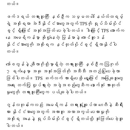
တယ်။
ဖက်ဒရယ် တရားသူကြီး နှစ်ဦးက သမ္မတ ဒေါ်နယ်လ်ထရမ့်
ရဲ့ အစိုးရဟာ အဲဒီနိုင်ငံသားတွေအတွက် TPSကို ရုပ်သိမ်းပိုင်
ခွင့် ရှိကြောင်း အဆုံးအဖြတ် ပေးခဲ့ပါတယ်။ ဒါကြောင့် TPS အောက်က
နေ အမေရိကန်မှာ ခိုလှုံနေတဲ့ မြန်မာနဲ့ တောင်ဆူဒန်
နိုင်ငံသားတွေကို အစိုးရက နှင်ထုတ်ပိုင်ခွင့် ရှိလာနိုင်ပါ
တယ်။
ဘော်စတွန်နဲ့ ချီကာဂိုတို့မှာရှိတဲ့ တရားသူကြီး နှစ်ဦးက ဩဂုတ်
၇ ရက်နေ့မှာ အခု အဆုံးအဖြတ်ကို အသီးသီး အတည်ပြုပေးခဲ့တာ
ဖြစ်ပါတယ်။ TPS ဆက်လက် ထားရှိပေးဖို့ ရွှေ့ပြောင်း အခြေချသူတွေ
အရေး တက်ကြွ လှုပ်ရှားတဲ့ အဖွဲ့အစည်းတွေဆီက နောက်ဆုံး အားထုတ်
မှုတွေကို တရားသူကြီးတွေက ပယ်ချခဲ့ပါတယ်။
ဇွန်လတုန်းကလည်း အမေရိကန် တရားရုံးချုပ်ဟာ ဟေတီနဲ့ ဆီးရီး
ယား နိုင်ငံသားတွေအတွက် အလားတူ အကာအကွယ် ပေးထားမှုကို
အစိုးရ အနေနဲ့ ရုပ်သိမ်းပိုင်ခွင့် ရှိတယ်လို့ ဆုံးဖြတ်ပေးခဲ့ဖူး
ပါတယ်။