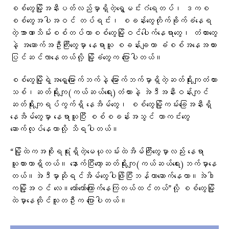
စစ်တွေမြို့အနီးပတ်လည်မှာရှိတဲ့ရွှေမင်းဂံရေတပ်၊ ဒကစ
စစ်တွေအပါအဝင် တပ်ရင်း၊ စခန်းတွေတိုက်ခိုက်ခံနေရ
တဲ့အာဏာသိမ်းစစ်တပ်ဟာစစ်တွေမြို့ဝင်ပေါက်နေရာတွေ၊ တံတားတွေ
နဲ့ အဆောက်အဦးကြီးတွေမှာ နေရာယူ စခန်းချကာ ခံစစ်အနေအထား
ပြင်ဆင်လာနေတယ်လို့ မြို့ခံတွေက ပြောပါတယ်။
စစ်တွေမြို့ရဲ့အရှေ့မြောက်ဘက်နဲ့ မြောက်ဘက်မှာရှိတဲ့ဆတ်ရိုးကျတံတား
သစ်၊ဆတ်ရိုးကျ(ကယ်ဆယ်ရေး)တံတားနဲ့ အဲဒီအနီးဝန်းကျင်
ဆတ်ရိုးကျရပ်ကွက်ရှိ နေအိမ်တွေ၊ စစ်တွေမြို့ကမ်းခြေအနီးရှိ
နေအိမ်တွေမှာ နေရာယူပြီး စစ်စခန်းအသွင် ကာကင်းတွေ
ဆောက်လုပ်နေတာလို့ သိရပါတယ်။
“မြို့ထဲကအစိုးရရုံးရှိတဲ့မေယုလမ်းထဲအိမ်ကြီးတွေမှာလည်း နေရာ
ယူထားတာရှိတယ်။ နောက်ပြီးတော့ဆတ်ရိုးကျ(ကယ်ဆယ်ရေး)ဘက်မှာနေ
တယ်။အဲဒီမှာဆိုရင်အိမ်တွေပါဖြိုပြီးဘန်ကာဆောက်နေတာ။အဲဒါ
ကမြို့အဝင် လေ။တော်တော်ကြောက်နေကြတယ်ထင်တယ်”လို့ စစ်တွေမြို့
ထဲမှာနေထိုင်သူတဦးက ပြောပါတယ်။