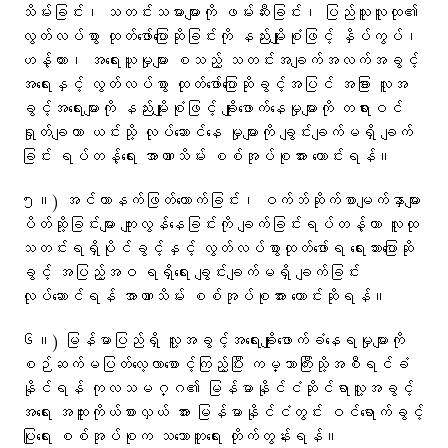
သိမ်းခြင်း၊ သတင်းသမားများကို ဖမ်းဆီးခြင်း၊ ပြည်သူလူထု၏
လွတ်လပ်စွာ ထုတ်ဖော်ပြောဆိုခြင်းကို နည်းမျိုးစုံဖြင့် နှိပ်ကွပ်၊
ဟန့်တား၊ အရေးယူမှုများ စသည့် သတင်းအချက်အလက်အခွင့်
အရေးနှင့် လွတ်လပ်စွာ ထုတ်ဖော်ပြောဆိုခွင့်အပြင် အခြား လူအ
ခွင့်အရေးများကို နည်းမျိုးစုံဖြင့် ချိုးဖောက်နေမှုများကို တရားဝင်
ရှုတ်ချကာ ယင်းသို့ လုပ်ဆောင်နေ မှုများကို ချွင်းချက်မရှိ ချက်
ခြင်း ရပ်တန့်ရေး အာဏာသိမ်း စစ်အုပ်စုအား တောင်းရန်။
၅။) အင်တာနက်ဖြတ်တောက်ခြင်း၊ ဝက်ဘ်ဆိုက်စာမျက်နှာများ
ပိတ်ဆို့ခြင်းများ ကျူးလွန်နေခြင်းကို ချက်ခြင်းရပ်တန့်ကာ လူထု
သတင်းရရှိပိုင်ခွင့်နှင့် လွတ်လပ်စွာထုတ်ဖော်ရ ရေးသားပြောဆို
ခွင့် အပြည့်အဝ ရရှိရေး ချွင်းချက်မရှိ ချက်ခြင်း
လုပ်ဆောင်ရန် အာဏာသိမ်း စစ်အုပ်စုအား တောင်းဆိုရန်။
၆။) မြန်မာပြည်ရှိ လူ့အခွင့်အရေးချိုးဖောက်ခံနေရမှုများကို
စဉ်ဆက်မပြတ်လေ့လာစောင့်ကြည့်ပြီး ကမ္ဘာကြီးသို့အစီရင်ခံ
နိုင်ရန် ကုလသမဂ္ဂ၏ မြန်မာနိုင်ငံဆိုင်ရာလူ့အခွင့်
အရေး အထူးကိုယ်စားလှယ် အား မြန်မာနိုင်ငံတွင်း ဝင်ရောက်ခွင့်
ပြုရေး စစ်အုပ်စုက သဘောတူရေး တိုက်တွန်းရန်။