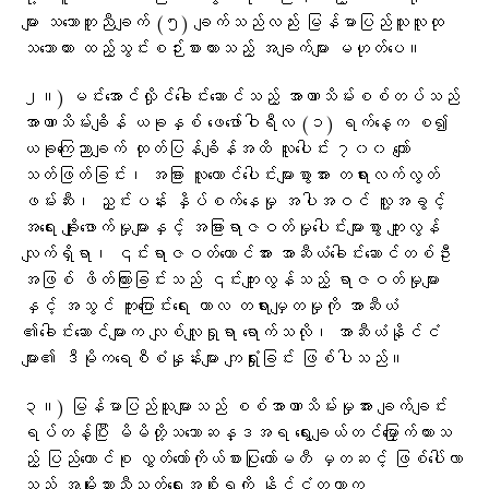
များ သဘောတူညီချက် (၅) ချက်သည်လည်း မြန်မာပြည်သူလူထု
သဘောထား ထည့်သွင်းစဉ်းစားထားသည့် အချက်များ မဟုတ်ပေ။
၂။) မင်းအောင်လှိုင်ခေါင်းဆောင်သည့် အာဏာသိမ်းစစ်တပ်သည်
အာဏာသိမ်းချိန် ယခုနှစ် ဖေဖော်ဝါရီလ (၁) ရက်နေ့က စ၍
ယခုကြေညာချက် ထုတ်ပြန်ချိန်အထိ လူပေါင်း ၇၀၀ ကျော်
သတ်ဖြတ်ခြင်း၊ အခြား လူထောင်ပေါင်းများစွာအား တရားလက်လွတ်
ဖမ်းဆီး၊ ညှင်းပန်း နှိပ်စက်နေမှု အပါအဝင် လူ့အခွင့်
အရေး ချိုးဖောက်မှုများနှင့် အခြားရာဇဝတ်မှုပေါင်းများစွာ ကျူးလွန်
လျက်ရှိရာ၊ ၎င်းရာဇဝတ်ကောင်အား အာဆီယံခေါင်းဆောင်တစ်ဦး
အဖြစ် ဖိတ်ကြားခြင်းသည် ၎င်းကျူးလွန်သည့် ရာဇဝတ်မှုများ
နှင့် အသွင် ကူးပြောင်းရေး ကာလ တရားမျှတမှုကို အာဆီယံ
၏ခေါင်းဆောင်များက လျစ်လျူရှုရာ ရောက်သလို၊ အာဆီယံနိုင်ငံ
များ၏ ဒီမိုကရေစီစံနှုန်းများ ကျရှုံးခြင်း ဖြစ်ပါသည်။
၃။) မြန်မာပြည်သူများသည် စစ်အာဏာသိမ်းမှုအား ချက်ချင်း
ရပ်တန့်ပြီး မိမိတို့သဘောဆန္ဒအရ ရွေးချယ်တင်မြှောက်ထားသ
ည့် ပြည်ထောင်စု လွှတ်တော်ကိုယ်စားပြုကော်မတီ မှတဆင့် ဖြစ်ပေါ်လာ
သည့် အမျိုးသားညီညွတ်ရေးအစိုးရကို နိုင်ငံတကာက