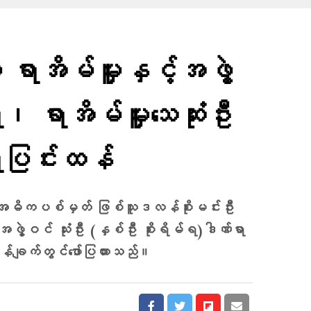
ရာအိမ်မှူးနှင့်အဖွဲ့
ရာအိမ်မှူးသေဆုံးဦး
ပြင်းထန်
့်အဓိကပစ်မှတ် ဖြစ်သူဒလန်စိုးမင်းဦး
၏အဖွဲ့ဝင် သုံးဦး (နှစ်ဦး စိုးရိမ်ရ)ဒါဏ်ရာ
ြန်ချက်တွင်​ဖော်ပြထားသည်။