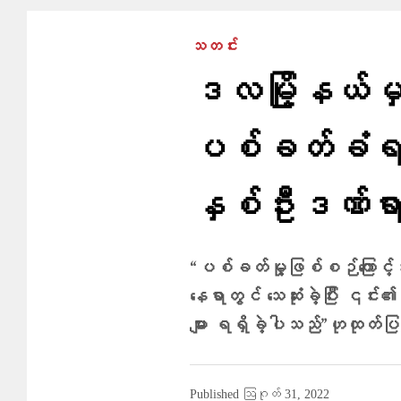
သတင်း
ဒလမြို့နယ်မှ 
ပစ်ခတ်ခံရ၊ 
နှစ်ဦးဒဏ်ရာ
“ပစ်ခတ်မှု့ဖြစ်စဉ်ကြောင
နေရာတွင် သေဆုံးခဲ့ပြီး ၎င်း
များ ရရှိခဲ့ပါသည်”ဟုထုတ်ပ
Published
ဩဂုတ် 31, 2022