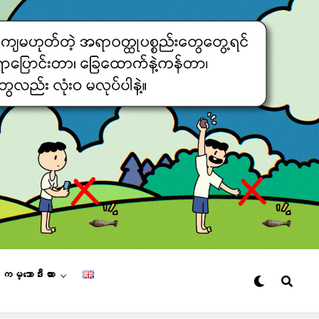
– ကမ္ဘောဒီးယား