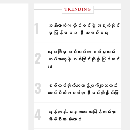
TRENDING
ဘန်ကောက်က လိုင်စင်မဲ့ အရက်ဆိုင်
မှာ မြန်မာ ၁၁ ဦး အဖမ်းခံရ
ရေစကြိုမှာ စစ်တပ်က စစ်မှုထမ်း
တပ်သားတွေနဲ့ စစ်ကြောင်းထိုးဖို့ ပြင်ဆင်
နေ
စစ်တပ်တိုက်​လေယာဥ်ပျက်ကျသတင်း
အောင်စိတ်အစစ်ဟု ဦးမင်းကိုနိုင်​ပြော
ရန်ကုန်-မန္တလေး အမြန်လမ်းမှာ
အိမ်စီးကား မီးလောင်