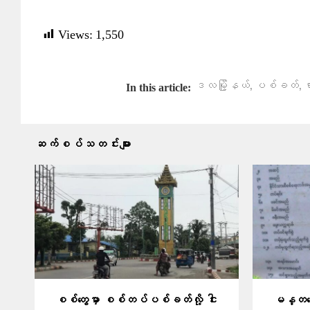
Views:
1,550
,
,
ဒလမြို့နယ်
ပစ်ခတ်
ရ
In this article:
ဆက်စပ်သတင်းများ
စစ်တွေမှာ စစ်တပ်ပစ်ခတ်လို့ ငါး
မန္တလေး