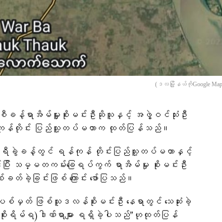
(ဒလမြို့နယ်ကိုGoogle Map 
ီခန့်ရာအိမ်မှူးစိုးမင်းဦးဆိုသူနှင့် အဖွဲ့ဝင်သုံးဦး
န်ကုန်တိုင်း ပြည်သူ့တပ်မဟာက ထုတ်ပြန်သည်။
ွဲခန့်တွင် ရန်ကုန် တိုင်းပြည်သူ့တပ်မဟာနှင့်
းပြီး သမ္မတကမ်းခြေရပ်ကွက် ရာအိမ်မှုး စိုးမင်းဦး
်ခတ်ခဲ့ခြင်းဖြစ် ကြောင်း ဖော်ပြသည်။
်မှတ် ဖြစ်သူဒလန်စိုးမင်းဦး နေရာတွင် သေဆုံးခဲ့
 စိုးရိမ်ရ)ဒါဏ်ရာများ ရရှိခဲ့ပါသည်”ဟုထုတ်ပြန်