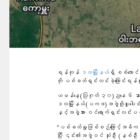
ရန်ကုန်
ဒလမြို့နယ်
ရှိ စစ်ကောင်စ
ကို ပစ်ခတ်ရှင်းလင်းခဲ့ကြောင်းရ
ယမန်နေ့(သြဂုတ် ၃၀)ညနေ ၆ နာရီခ
ဒလမြို့နယ်(ပကဖ)အဖွဲ့တို့ပူးပေါင်
နှင့်အဖွဲ့အား ဝင်ရောက်ရှင်းလင်းပစ
“ပစ်ခတ်မှု့ဖြစ်စဉ်ကြောင့်အဓိကပစ
ပြီး ၎င်း၏အဖွဲ့ဝင် သုံးဦး (နှစ်ဦး