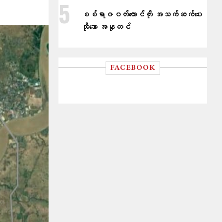
စစ်ရာဇဝတ်ကောင်ကို အသက်ဆက်ပေး
လိုသော အနုတင်
FACEBOOK