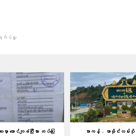
ာအိမ်မှူး
မှာ ထောင်ကျခံပြီးသား တပ်ပြေး
ဖားကန့် – ကာမိုင်းလမ်းပိုင