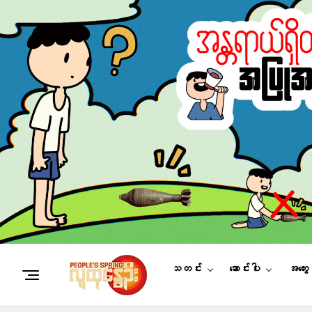
သတင်း
ဆောင်းပါး
အတွေ