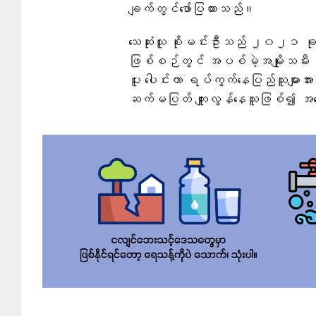
ချက်တွင်​ဖော်ပြထားသည်။
သေဆုံးသူ စိုးမင်းဦးသည် ၂၀
ဖြစ်စဉ်တွင် အပစ်မဲ့အမျိုးသမီး န
ပူး ပေါင်းကာ ရပ်ကွက်နေပြည်သူများအာ
ဆက်မပြတ် ကျူးလွန်နေသူဖြစ်၍ အရေ