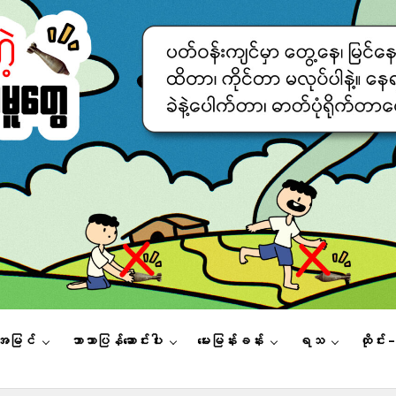
းအမြင်
ဘာသာပြန်ဆောင်းပါး
မေးမြန်းခန်း
ရသ
ထိုင်း 