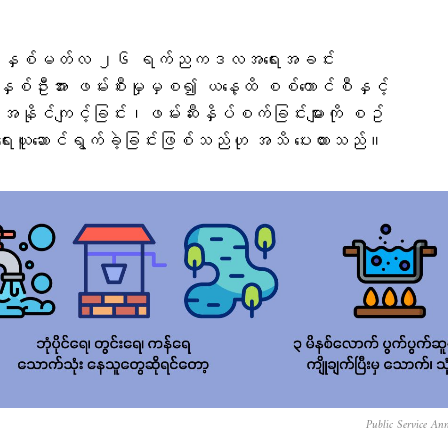
၂၁ ခုနှစ်မတ်လ ၂၆ ရက်ညကဒလအရေးအခင်း
ှစ်ဦးအား ဖမ်းစီးမှုမှစ၍ ယနေ့ထိ စစ်ကောင်စီနှင့်
း အနိုင်ကျင့်ခြင်း၊ဖမ်းဆီးနှိပ်စက်ခြင်းများကို စဥ်
းယူဆောင်ရွက်ခဲ့ခြင်းဖြစ်သည်ဟု အသိ ပေးထားသည်။
Public Service An