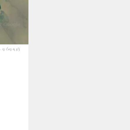
တွင်​တွေရပုံ)