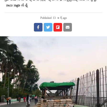
ကျားမသောက်တပ်ရင်းထဲ AA ရဲလက်နက်ကြီးကျရောက်ပေါက်ကွဲလို့
အသေအပျောက်ရှိ
Published
13 နာရီ ago