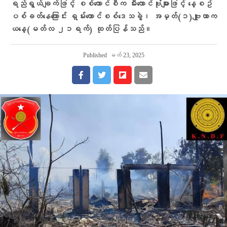
ရည်ရွယ်ချက်ဖြင့် စစ်ကောင်စီက မီးလောင်ဗုံးများဖြင့် နေ့စဥ်
ပစ်ခတ်နေကြောင်း ရှမ်းတောင်စစ်ဒေသခွဲ၊ အမှတ်(၁)ဗျူဟာက
ယနေ့(မတ်လ ၂၁ရက်) ထုတ်ပြန်သည်။
Published
မတ် 23, 2025