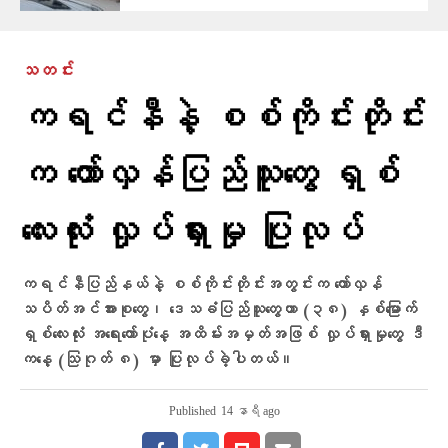
သတင်း
ကရင်နီနဲ့ စစ်ကိုင်းတိုင်း
က တော်လှန်ပြည်သူတွေ ရှစ်
လေးလုံး လှုပ်ရှားမှု ပြုလုပ်
ကရင်နီပြည်နယ်နဲ့ စစ်ကိုင်းတိုင်းအတွင်းက တော်လှန်
သပိတ်အင်အားစုတွေ၊ ဒေသခံပြည်သူတွေဟာ (၃၈) နှစ်မြောက်
ရှစ်လေးလုံး အရေးတော်ပုံနေ့ အထိမ်းအမှတ်အဖြစ် လှုပ်ရှားမှုတွေ ဒီ
ကနေ့ (သြဂုတ် ၈) မှာ ပြုလုပ်ခဲ့ပါတယ်။
Published
14 နာရီ ago