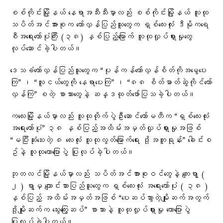
စစ်ကိုင်းမြို့နယ် နေရာအသီးသီးမှာလည်း စစ်ကိုင်းမြို့နယ် လူထု
သပိတ်အင်အားစုက တော်လှန်ပြည်သူတွေက ရှစ်လေးလုံး ဒီမိုကရေ
စီအရေးတော်ပုံကြီး (၃၈) နှစ်ပြည့်မြောက် လူထုလှုပ်ရှားမှုတွေ
လုပ်ဆောင်ခဲ့ပါတယ်။
ဒေသခံတော်လှန်ပြည်သူတွေက “ပုန်ကန်တော်လှန်စိတ်ကိုအမွေပေး
ကြ” ၊ “လူငယ်တွေကို နေရာပေးကြ” ၊ “၈၈ စိတ်ဓာတ်ဆွဲကိုင်တော်
လှန်ကြ” စတဲ့ စာသားတွေနဲ့ ဆန္ဒထုတ်ဖော်ပြသခဲ့ပါတယ်။
ကလေးမြို့နယ်မှာလည်း လူထုတိုက်ပွဲဦးဆောင်ကော်မတီက “ရှစ်လေးလုံး
အရေးတော်ပုံ” ၃၈ နှစ်ပြည့်အထိမ်းအမှတ်လှုပ်ရှားမှုအဖြစ်
“မပြီးဆုံးသေးတဲ့ ၈ လေးလုံး လူထုလွတ်မြောက်ရေး ဒို့အတူရုန်း” ခေါင်းစ
ဥ်နဲ့ လူထုဟောပြောပွဲ ပြုလုပ်ခဲ့ပါတယ်။
ဘုတလင်မြို့နယ်မှာလည်း သပိတ်အင်အားစုဝင်တွေနဲ့ ကျေးရွာ (
၂ ) ရွာမှ ကျောင်းသားပြည်သူတွေက ရှစ်လေးလုံး အရေးတော်ပုံ ( ၃၈ )
နှစ်ပြည့် အထိမ်းအမှတ်အဖြစ် “ပေးဆပ်သွားတဲ့မျိုးဆက်အတွက်
ဒို့မျိုးဆက်က သွေးကြွေးဆပ်” စာသားနဲ့ လူထုလှုပ်ရှားမှု ဟောပြောပွဲ
ပြုလုပ်ခဲ့ပါတယ်။