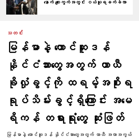
နောက် စျေးကွက်အတွင်း ဝယ်ယူရခက်ခဲလာ
သတင်း
မြန်မာနဲ့ တောင်ဆူဒန်
နိုင်ငံသားတွေအတွက် ယာယီ
ခိုလှုံခွင့်ကို ထရမ့်အစိုးရ
ရုပ်သိမ်းခွင့်ရှိကြောင်း အမေ
ရိကန် တရားရုံးတွေ ဆုံးဖြတ်
မြန်မာနဲ့ တောင်ဆူဒန် နိုင်ငံသားတွေအတွက် ယာယီ အကာအကွယ်