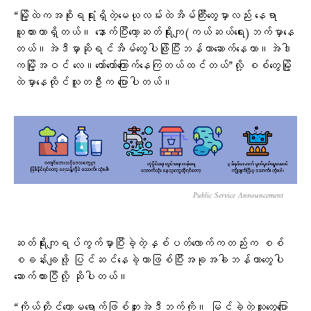
“မြို့ထဲကအစိုးရရုံးရှိတဲ့မေယုလမ်းထဲအိမ်ကြီးတွေမှာလည်း နေရာ
ယူထားတာရှိတယ်။ နောက်ပြီးတော့ဆတ်ရိုးကျ(ကယ်ဆယ်ရေး)ဘက်မှာနေ
တယ်။အဲဒီမှာဆိုရင်အိမ်တွေပါဖြိုပြီးဘန်ကာဆောက်နေတာ။အဲဒါ
ကမြို့အဝင် လေ။တော်တော်ကြောက်နေကြတယ်ထင်တယ်”လို့ စစ်တွေမြို့
ထဲမှာနေထိုင်သူတဦးက ပြောပါတယ်။
Public Service Announcement
ဆတ်ရိုးကျရပ်ကွက်မှာပြီးခဲ့တဲ့နှစ်ပတ်လောက်ကတည်းက စစ်
စခန်းချဖို့ ပြင်ဆင်နေခဲ့တာဖြစ်ပြီးအခုအခါဘန်ကာတွေပါ
ဆောက်ထားပြီလို့ ဆိုပါတယ်။
“ကိုယ်တိုင်တော့မရောက်ဖြစ်ဘူးအဲဒီဘက်ကို။ မြင်ခဲ့တဲ့သူတွေပြော