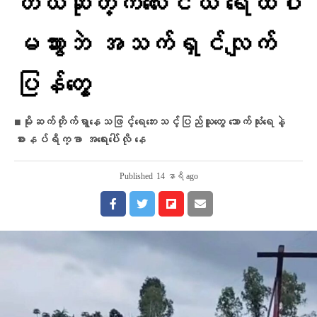
တယ်ဆိုတဲ့ကလေးငယ် ရေထဲပါ
မသွားဘဲ အသက်ရှင်လျက်
ပြန်​တွေ့
■မိုးဆက်တိုက်ရွာနေသဖြင့်​​ရေ​ဘေးသင့်ပြည်သူ​တွေ သောက်သုံးရေနဲ့
စားနပ်ရိက္ခာ အရေးပေါ်လို နေ
Published
14 နာရီ ago