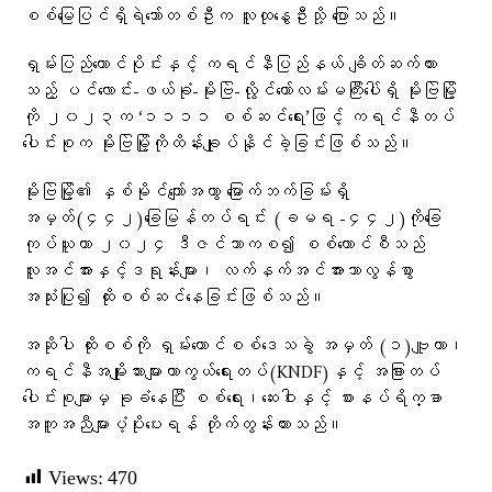
စစ်မြေပြင်ရှိရဲဘော်တစ်ဦးက လူထုနွေဦးသို့ ပြောသည်။
ရှမ်းပြည်တောင်ပိုင်းနှင့် ကရင်နီပြည်နယ် ချိတ်ဆက်ထား
သည့် ပင်လောင်း-ဖယ်ခုံ-မိုးဗြဲ-လွိုင်ကော်လမ်းမကြီးပေါ်ရှိ မိုးဗြဲမြို့
ကို ၂၀၂၃က ‘၁၁၁၁ စစ်ဆင်ရေး’ဖြင့် ကရင်နီတပ်
ပေါင်းစုက မိုးဗြဲမြို့ကိုထိန်းချုပ်နိုင်ခဲ့ခြင်းဖြစ်သည်။
မိုးဗြဲမြို့၏ နှစ်မိုင်ကျော်အကွာ မြောက်ဘက်ခြမ်းရှိ
အမှတ်(၄၄၂)ခြေမြန်တပ်ရင်း (ခမရ -၄၄၂)ကိုခြေ
ကုပ်ယူကာ ၂၀၂၄ ဒီဇင်ဘာကစ၍ စစ်ကောင်စီသည်
လူအင်အားနှင့်ဒရုန်းများ၊ လက်နက်အင်အားသာလွန်စွာ
အသုံးပြု၍ ထိုးစစ်ဆင်နေခြင်းဖြစ်သည်။
အဆိုပါ ထိုးစစ်ကို ရှမ်းတောင်စစ်ဒေသခွဲ အမှတ် (၁)ဗျူဟာ၊
ကရင်နီအမျိုးသားများကာကွယ်ရေးတပ်(KNDF)နှင့် အခြားတပ်
ပေါင်းစုများမှ ခုခံနေပြီး စစ်ရေး၊ဆေးဝါးနှင့် စားနပ်ရိက္ခာ
အကူအညီများပံ့ပိုးပေးရန် တိုက်တွန်းထားသည်။
Views:
470