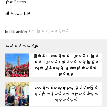
ကိုးကား: Reuters
Views:
139
,
,
TPS
မြန်မာ
အမေရိကန်
In this article:
ဆက်စပ်သတင်းများ
ဗြိတိန်၊ အမေရိကန်၊ ဂျာမနီ၊ ပြင်
သစ် ၊ဂျပန်၊ထ်ုင်ဝမ် စတဲ့ ပြ​ည်ပ
ရောက် မြန်မာတွေရဲ့ ရှစ်လေးလုံး ထီးသပိတ်
လှုပ်ရှားမှု
အမေရိကန်မှာ မွေးဖွားသူတွေ နိုင်ငံသားဖြစ်
ခွင့်ကို ကန့်သတ်မယ့် အထူးအမိန့်တွေ ထ
ရမ့်ထပ်ထုတ်