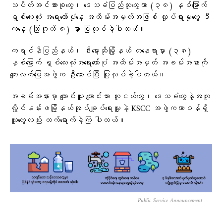
သပိတ်အင်အားစုတွေ၊ ဒေသခံပြည်သူတွေဟာ (၃၈) နှစ်မြောက်
ရှစ်လေးလုံး အရေးတော်ပုံနေ့ အထိမ်းအမှတ်အဖြစ် လှုပ်ရှားမှုတွေ ဒီ
ကနေ့ (သြဂုတ် ၈) မှာ ပြုလုပ်ခဲ့ပါတယ်။
ကရင်နီပြည်နယ်၊ ဒီးမော့ဆိုမြို့နယ် တနေရာမှာ (၃၈)
နှစ်မြောက် ရှစ်လေးလုံးအရေးတော်ပုံ အထိမ်းအမှတ် အခမ်းအနားကို
ကျေးလက်မြေအဖွဲ့က ဦးဆောင်ပြီး ပြုလုပ်ခဲ့ပါတယ်။
အခမ်းအနားမှာ ကျောင်းသူ ကျောင်းသား လူငယ်တွေ၊ ဒေသခံတွေနဲ့အတူ
လွိုင်နန်းဖမြို့နယ်အုပ်ချူပ်ရေးမှူးနဲ့ KSCC အဖွဲ့ကတာဝန်ရှိ
သူတွေလည်း တက်ရောက်ခဲ့ကြ ပါတယ်။
Public Service Announcement