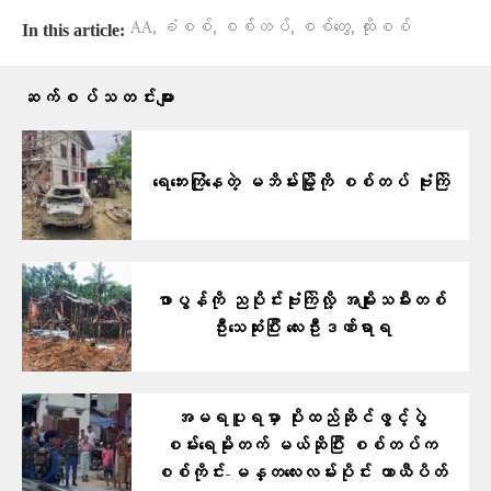
,
,
,
,
AA
ခံစစ်
စစ်တပ်
စစ်တွေ
ထိုးစစ်
In this article:
ဆက်စပ်သတင်းများ
ရေဘေးကြုံနေတဲ့ မဘိမ်းမြို့ကို စစ်တပ် ဗုံးကြဲ
ဖာပွန်ကို ညပိုင်းဗုံးကြဲလို့ အမျိုးသမီးတစ်
ဦးသေဆုံးပြီး လေးဦးဒဏ်ရာရ
အမရပူရမှာ ပိုးထည်ဆိုင်ဖွင့်ပွဲ
စမ်းရေမိုးတက် မယ်ဆိုပြီး စစ်တပ်က
စစ်ကိုင်း-မန္တလေးလမ်းပိုင်း ယာယီပိတ်