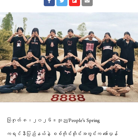
သြဂုတ် ၈၊၂၀၂၆။သုည/People’s Spring
ကရင်နီပြည်နယ်နဲ့ စစ်ကိုင်းတိုင်းအတွင်းက တော်လှန်