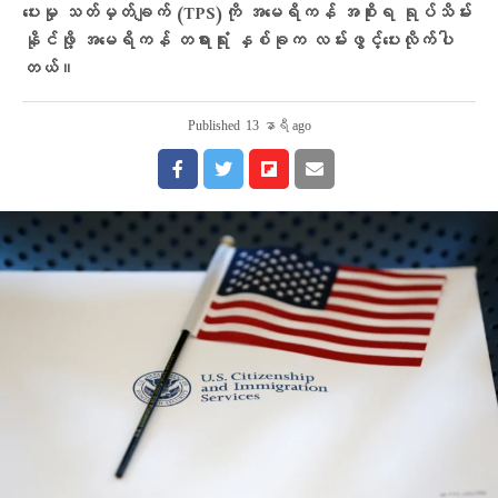
ပေးမှု သတ်မှတ်ချက် (TPS)ကို အမေရိကန် အစိုးရ ရုပ်သိမ်း
နိုင်ဖို့ အမေရိကန် တရားရုံး နှစ်ခုက လမ်းဖွင့်ပေးလိုက်ပါ
တယ်။
Published
13 နာရီ ago