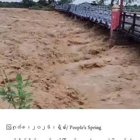
ဩဂုတ်၈၊၂၀၂၆၊ရှိန်း/ People’s Spring