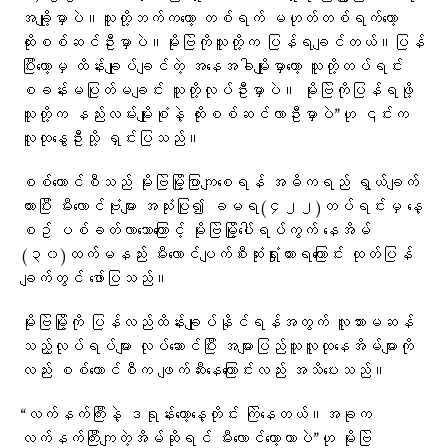
အချို့မှာပဲ။သူတို့ဘက်ကတော့ တစ်ရက် မဟုတ်တစ်ရက်တော့
ထိုးစစ်ဆင်ဦးမှာပဲ။မိုးဗြဲကိုသူတို့က ပြန်ရချင်တယ်။ပြန်
ပြီးတော့မှ ထိန်းချုပ်ချင်တဲ့ အနေအခါမျိုးမှာတော့ သူတို့တပ်ရင်း
စခန်းမပြုတ်မချင်း သူတို့လုပ်ဦးမှာပဲ။ မိုးဗြဲကိုပြန်ရဖို့
သူတို့က နည်းလမ်းမျိုးစုံနဲ့ ထိုးစစ်ဆင်လာဦးမှာပဲ”ဟု ၎င်းက
လူထုနွေဦးသို့ ရှင်းပြသည်။
စစ်ကောင်စီသည် မိုးဗြဲမြို့ပြာကျစေရန် အဓိကရည် ရွယ်ချက်
ထားပြီး မီးလောင်ဗုံးများ အသုံးပြု၍ ခမရ(၄၂၂)တပ်ရင်းမှ နေ့
စဥ် ပစ်ခတ်လာသောကြောင့် မိုးဗြဲမြို့ပေါ်ရပ်ကွက် နေအိမ်
(၃၀)ထက်မနည်း မီးလောင်ပျက်စီးဆုံးရှုံးထားရကြောင်း ထုတ်ပြန်
ချက်တွင် ဖော်ပြသည်။
မိုးဗြဲမြို့ကို ပြန်လည်ထိန်းချုပ်နိုင်ရန်အတွက် လူသားမဆန်
သည့်လုပ်ရပ်များ လုပ်ဆောင်ပြီး အများပြည်သူလူထုနေအိမ်များကို
လည်း စစ်ကောင်စီက ဖျက်ဆီးနေကြောင်းလည်း အသိပေးသည်။
“လက်နက်ကြီးနဲ့ ဒရုန်းတော့နေ့တိုင်း ကြဲနေတယ်။အခုက
လက်နက်ကြီးကျတဲ့အိမ်ဆိုရင် မီးလောင်တော့တာပဲ”ဟု မိုးဗြဲ