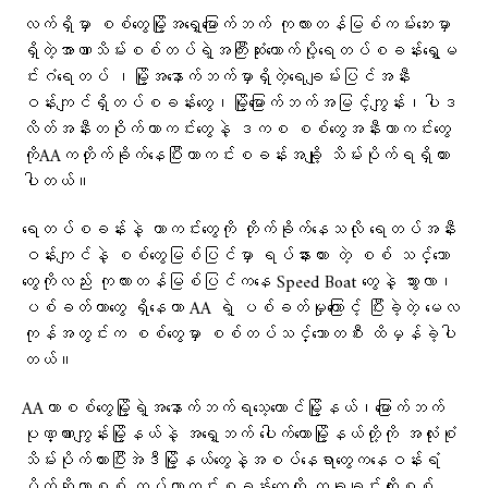
လက်ရှိမှာ စစ်တွေမြို့အရှေ့မြောက်ဘက် ကုလားတန်မြစ်ကမ်းဘေးမှာ
ရှိတဲ့အာဏာသိမ်းစစ်တပ်ရဲ့အကြီးဆုံးထောက်ပို့ရေတပ်စခန်းရွှေမ
င်းဂံရေတပ် ၊မြို့အနောက်ဘက်မှာရှိတဲ့ရေချမ်းပြင်အနီး
ဝန်းကျင်ရှိတပ်စခန်းတွေ၊မြို့မြောက်ဘက်အမြင့်ကျွန်း၊ပါဒ
လိတ်အနီးတဝိုက်ကာကင်းတွေနဲ့ ဒကစ စစ်တွေအနီးကာကင်းတွေ
ကိုAAကတိုက်ခိုက်နေပြီးကာကင်းစခန်းအချို့ သိမ်းပိုက်ရရှိထား
ပါတယ်။
ရေတပ်စခန်းနဲ့ ကာကင်းတွေကို တိုက်ခိုက်နေသလို ရေတပ်အနီး
ဝန်းကျင်နဲ့ စစ်တွေမြစ်ပြင်မှာ ရပ်နားထား တဲ့ စစ် သင်္ဘော
တွေကိုလည်း ကုလားတန်မြစ်ပြင်ကနေ Speed Boat တွေနဲ့ သွားလာ၊
ပစ်ခတ်တာတွေ ရှိနေကာ AA ရဲ့ ပစ်ခတ်မှုကြောင့် ပြီးခဲ့တဲ့ မေလ
ကုန်အတွင်းက စစ်တွေမှာ စစ်တပ်သင်္ဘောတစီး ထိမှန်ခဲ့ပါ
တယ်။
AAဟာစစ်တွေမြို့ရဲ့အနောက်ဘက်ရသေ့တောင်မြို့နယ်၊မြောက်ဘက်
ပုဏ္ဏားကျွန်းမြို့နယ်နဲ့ အရှေ့ဘက် ပေါက်တောမြို့နယ်တို့ကို အလုံးစုံ
သိမ်းပိုက်ထားပြီးအဲဒီမြို့နယ်တွေနဲ့အစပ်နေရာတွေကနေဝန်းရံ
ပိတ်ဆို့ကာစစ် တပ်ကာကင်းစခန်းတွေကို တခုချင်းထိုးစစ်