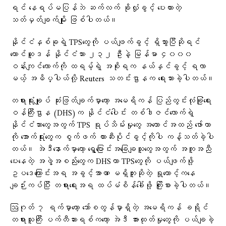
ရင် နေရပ်မပြန်ဘဲ ဆက်လက် ခိုလှုံခွင့် ပေးထားတဲ့
သတ်မှတ်ချက်မျိုး ဖြစ်ပါတယ်။
နိုင်ငံနှစ်ခုရဲ့ TPSတွေကို ပယ်ဖျက်ခွင့် ရှိသွားပြီဆိုရင်
တောင်ဆူဒန် နိုင်ငံသား ၂၃၂ ဦးနဲ့ မြန်မာ ၄၀၀၀
ဝန်းကျင်လောက်ကို ထရမ့်ရဲ့ အစိုးရက နယ်နှင်ခွင့် ရလာ
မယ့် အဓိပ္ပါယ်လို့ Reuters သတင်းဌာနက ရေးသားခဲ့ပါတယ်။
တရားရုံးချုပ် ဆုံးဖြတ်ချက်မှာတော့ အမေရိကန် ပြည်တွင်းလုံခြုံရေး
ဝန်ကြီးဌာန (DHS)က နိုင်ငံပေါင်း တစ်ဒါဇင်လောက်ရဲ့
နိုင်ငံသားတွေအတွက် TPS ရုပ်သိမ်းမှုတွေ အကောင်အထည် ဖော်တာ
ကို အောက်ရုံးတွေက စွက်ဖက် တားဆီးပိုင်ခွင့်ကိုပါ ကန့်သတ်ခဲ့ပါ
တယ်။ အဲဒီနောက်မှာတော့ ရွှေ့ပြောင်းအခြေချသူတွေအတွက် အကူအညီ
ပေးနေတဲ့ အဖွဲ့အစည်းတွေက DHSဟာ TPSတွေကို ပယ်ဖျက်ဖို့
ဥပဒေကြောင်းအရ အခွင့်အာဏာ မရှိဘူးဆိုတဲ့ ရှုထောင့်ကနေ
ချဉ်းကပ်ပြီး တရားရေးအရ ထပ်မံစိန်ခေါ်ဖို့ ကြိုးစားခဲ့ပါတယ်။
ဩဂုတ် ၇ ရက်မှာတော့ ဘော်စတွန်မှာရှိတဲ့ အမေရိကန် ခရိုင်
တရားသူကြီး ပက်တီဆားရစ်ကတော့ အဲဒီ အားထုတ်မှုတွေကို ပယ်ချခဲ့