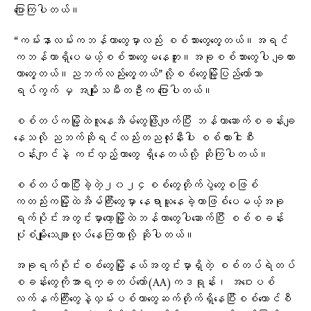
ပြောကြပါတယ်။
“ကမ်းနာလမ်းကဘန်ကာတွေမှာလည်း စစ်သားတွေတွေ့တယ်။အရင်
ကဘန်ကာရှိပေမယ့်စစ်သားတွေမနေဘူး။အခုစစ်သားတွေပါ ချထား
တာတွေ့တယ်။ညဘက်လည်းတွေ့တယ်”လို့စစ်တွေမြို့ပြည်တော်သာ
ရပ်ကွက် မှ အမျိုးသမီးတဦးက ပြောပါတယ်။
စစ်တပ်ကမြို့ထဲလူနေအိမ်တွေဖြိုဖျက်ပြီး ဘန်ကာဆောက်စခန်းချ
နေသလို ညဘက်ဆိုရင်လည်းတညလုံးနီးပါး စစ်ကားငါးစီး
ဝန်းကျင်နဲ့ ကင်းလှည့်တာတွေ ရှိနေတယ်လို့ ဆိုကြပါတယ်။
စစ်တပ်ဟာပြီးခဲ့တဲ့၂၀၂၄စစ်တွေတိုက်ပွဲတွေစဖြစ်
ကတည်းကမြို့ထဲအိမ်ကြီးတွေမှာ နေရာယူနေခဲ့တာဖြစ်ပေမယ့်အခု
ရက်ပိုင်းအတွင်းမှာတော့မြို့ထဲဘန်ကာတွေပါဆောက်ပြီး စစ်စခန်း
ပုံစံမျိုးသေချာလုပ်နေကြတာလို့ ဆိုပါတယ်။
အခုရက်ပိုင်းစစ်တွေမြို့နယ်အတွင်းမှာရှိတဲ့ စစ်တပ်ရဲတပ်
စခန်းတွေကိုအာရက္ခတပ်တော်(AA)ကဒရုန်း၊ အဝေးပစ်
လက်နက်ကြီးတွေနဲ့လှမ်းပစ်တာတွေဆက်တိုက်ရှိနေပြီးစစ်ကောင်စီ