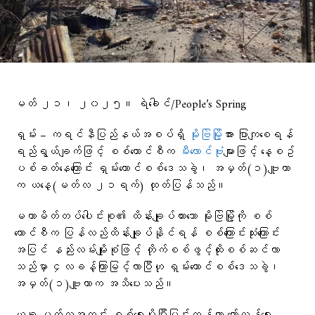
မတ် ၂၁၊ ၂၀၂၅။ ရဲခေါင်/People’s Spring
ရှမ်း – ကရင်နီပြည်နယ်အစပ်ရှိ
မိုးဗြဲမြို့
အား ပြာကျစေရန်
ရည်ရွယ်ချက်ဖြင့် စစ်ကောင်စီက
မီးလောင်ဗုံး
များဖြင့် နေ့စဥ်
ပစ်ခတ်နေကြောင်း ရှမ်းတောင်စစ်ဒေသခွဲ၊ အမှတ်(၁)ဗျူဟာ
က ယနေ့(မတ်လ ၂၁ရက်) ထုတ်ပြန်သည်။
မဟာမိတ်တပ်ပေါင်းစု၏ ထိန်းချုပ်ထားသော မိုးဗြဲမြို့ကို စစ်
ကောင်စီက ပြန်လည်ထိန်းချုပ်နိုင်ရန် စစ်ကြောင်းသုံးကြောင်း
အပြင် နည်းလမ်းမျိုးစုံဖြင့် တိုက်စစ်ဖွင့်ထိုးစစ်ဆင်လာ
သည်မှာ ၄လခန့်ကြာမြင့်လာပြီဟု ရှမ်းတောင်စစ်ဒေသခွဲ၊
အမှတ်(၁)ဗျူဟာက အသိပေးသည်။