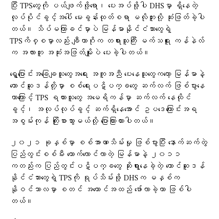
ပြီး TPSတွေကို ပယ်ဖျက်ဖို့ရော၊ ပေးအပ်ဖို့ပါ DHSမှာ ရှိနေတဲ့
လုပ်ပိုင်ခွင့်အပေါ် မေးခွန်းထုတ်စရာ မလိုဘူးလို့ ဆုံးဖြတ်ခဲ့ပါ
တယ်။ သိပ်မကြာခင်မှာပဲ မြန်မာနိုင်ငံသားတွေရဲ့
TPSကိစ္စမှာလည်း ချီကာဂိုက တရားသူကြီး မက်သရူး ကန်နဲလ်
က အလားတူ အဆုံးအဖြတ်မျိုးပဲ ပေးခဲ့ပါတယ်။
ရွှေ့ပြောင်းအခြေချသူတွေအရေး အကူအညီ ပေးနေသူတွေကတော့ မြန်မာနဲ့
တောင်ဆူဒန်တို့မှာ စစ်ရေးပဋိပက္ခတွေ ဆက်လက် ဖြစ်ပွားနေ
တာကြောင့် TPS ရထားသူတွေ အမေရိကန်မှာ ဆက်လက် နေထိုင်
ခွင့်၊ အလုပ်လုပ်ခွင့် ဆက်ရှိနေအောင် ဥပဒေကြောင်းအရ
အစွမ်းကုန် ကြိုးစားသွားမယ်လို့ ပြောကြားထားပါတယ်။
၂၀၂၁ ခုနှစ်မှာ စစ်အာဏာသိမ်းမှု ဖြစ်ပွားပြီး နောက်ဆက်တွဲ
ပြည်တွင်းစစ်မီး တောက်လောင်လာတဲ့ မြန်မာနဲ့ ၂၀၁၁
ကတည်းက ပြည်တွင်းပဋိပက္ခတွေ ဆိုးရွားနေခဲ့တဲ့ တောင်ဆူဒန်
နိုင်ငံသားတွေရဲ့ TPSကို ရုပ်သိမ်းဖို့ DHSက မနှစ်က
နိုဝင်ဘာလမှာ စတင် အကောင်အထည် ဖော်လာခဲ့တာ ဖြစ်ပါ
တယ်။