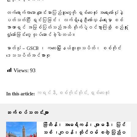
တက်ရောက်လာသော ကျောင်းသားပြည်သူတွေကို ရှစ်လေးလုံး အရေးတော်ပုံနဲ့
ပတ်သတ်ပြီး ရှင်းပြခြင်း၊ လက်ရှိနွေဦးတော်လှန်ရေးမှာ စစ်
အာဏာရှင် အမြစ်ပြတ်သည်အထိ တိုက်ပွဲဝင်သွားကြဖို့ စည်ရုံး
လှုံ့ဆော်ခြင်းတွေ လုပ်ဆောင်ခဲ့ပါတယ်။
ဓာတ်ပုံ – GSCB ၊ ကလေးမြို့နယ်လူထုသပိတ်၊ စစ်ကိုင်း
ဒေသသပိတ်အင်အားစု
Views:
93
,
,
ကရင်နီ
စစ်ကိုင်းတိုင်း
ရှစ်လေးလုံး
In this article:
ဆက်စပ်သတင်းများ
ဗြိတိန်၊ အမေရိကန်၊ ဂျာမနီ၊ ပြင်
သစ် ၊ဂျပန်၊ထ်ုင်ဝမ် စတဲ့ ပြ​ည်ပ