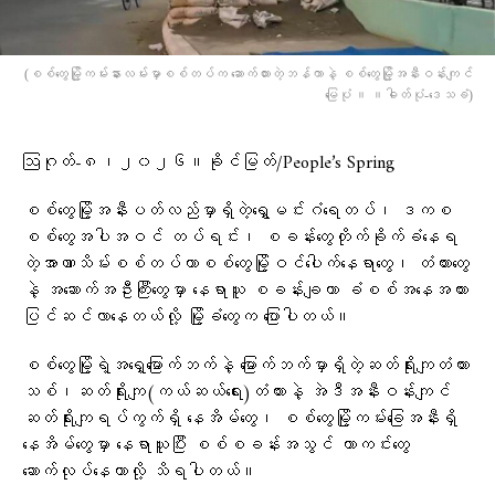
(စစ်တွေမြို့ကမ်းနားလမ်းမှာစစ်တပ်က ဆောက်ထားတဲ့ဘန်ကာနဲ့ စစ်​တွေမြို့အနီးဝန်းကျင်​
မြေပုံ ။ ။ဓါတ်ပုံ-​ဒေသခံ)
ဩဂုတ်-၈၊၂၀၂၆။ခိုင်မြတ်/People’s Spring
စစ်တွေမြို့အနီးပတ်လည်မှာရှိတဲ့ရွှေမင်းဂံရေတပ်၊ ဒကစ
စစ်တွေအပါအဝင် တပ်ရင်း၊ စခန်းတွေတိုက်ခိုက်ခံနေရ
တဲ့အာဏာသိမ်းစစ်တပ်ဟာစစ်တွေမြို့ဝင်ပေါက်နေရာတွေ၊ တံတားတွေ
နဲ့ အဆောက်အဦးကြီးတွေမှာ နေရာယူ စခန်းချကာ ခံစစ်အနေအထား
ပြင်ဆင်လာနေတယ်လို့ မြို့ခံတွေက ပြောပါတယ်။
စစ်တွေမြို့ရဲ့အရှေ့မြောက်ဘက်နဲ့ မြောက်ဘက်မှာရှိတဲ့ဆတ်ရိုးကျတံတား
သစ်၊ဆတ်ရိုးကျ(ကယ်ဆယ်ရေး)တံတားနဲ့ အဲဒီအနီးဝန်းကျင်
ဆတ်ရိုးကျရပ်ကွက်ရှိ နေအိမ်တွေ၊ စစ်တွေမြို့ကမ်းခြေအနီးရှိ
နေအိမ်တွေမှာ နေရာယူပြီး စစ်စခန်းအသွင် ကာကင်းတွေ
ဆောက်လုပ်နေတာလို့ သိရပါတယ်။