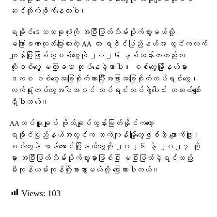
ဆင်တိုက်ခိုက်နေတာပါ။
ရခိုင်ဒေသတခုလုံးကို အပြီးပြတ်သိမ်းပိုက်သွားမယ်လို့
မကြာခဏထုတ်ပြောထားတဲ့ AA ဟာ ရခိုင်ပြည်နယ်အ တွင်းကလက်
ကျန်မြို့ဖြစ်တဲ့စစ်တွေကို ၂၀၂၆ နှစ်ဆန်းကတည်းက
ထိုးစစ်တွေ မကြာခဏ လုပ်နေခဲ့တာပါ။ စစ်တွေမြို့နယ်မှာ
ဒကစ စစ်တွေအခြေစိုက်ထားပြီးအခြားအခြေစိုက်တပ်ရင်းတွေ၊
လက်ရုံးတပ်တွေအပါအဝင် တပ်ရင်းတပ်ဖွဲ့ပေါင်း တဆယ်ကျော်
ရှိပါတယ်။
AAတပ်မှူးချုပ် ဗိုလ်ချုပ်ထွန်းမြတ်နိုင်ကတော့
ရခိုင်ပြည်နယ်အတွင်းက လက်ကျန်မြို့တွေဖြစ်တဲ့ ကျောက်ဖြူ၊
စစ်တွေနဲ့ မာန်အောင်မြို့နယ်တွေကို ၂၀၂၆ နဲ့ ၂၀၂၇ တို့
မှာ အပြီးပြတ်သိမ်းပိုက်သွားမှာဖြစ်ပြီး မပြီးပြတ်ခဲ့ရင်လည်း
မီးကုန်ယမ်းကုန်ကြိုးစားသွားမယ်လို့ ​ပြောထားပါတယ်။
Views:
103