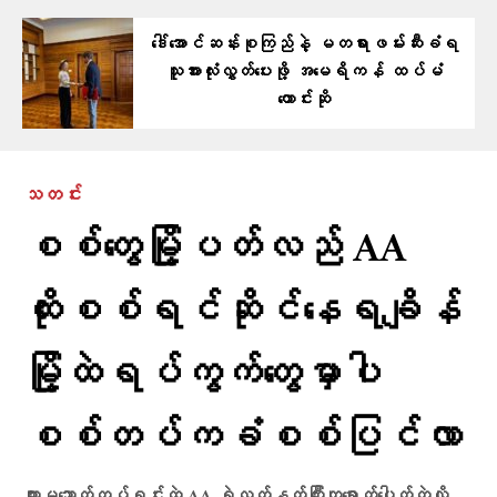
ဒေါ်အောင်ဆန်းစုကြည်နဲ့ မတရားဖမ်းဆီးခံရ
သူအားလုံးလွှတ်ပေးဖို့ အမေရိကန် ထပ်မံ
တောင်းဆို
သတင်း
စစ်တွေမြို့ပတ်လည် AA
ထိုးစစ်ရင်ဆိုင်နေရချိန်
မြို့ထဲရပ်ကွက်တွေမှာပါ
စစ်တပ်ကခံစစ်ပြင်လာ