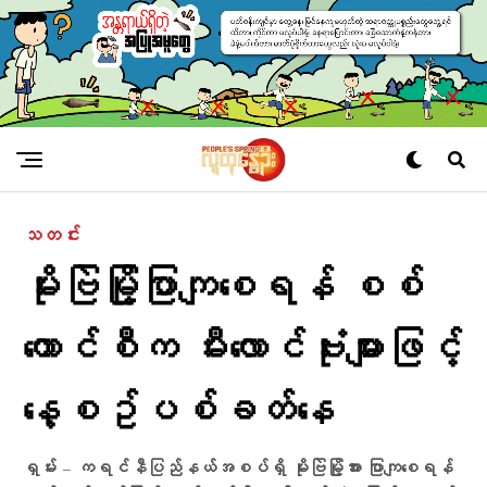
သတင်း
မိုးဗြဲမြို့ပြာကျစေရန် စစ်
ကောင်စီက မီးလောင်ဗုံးများဖြင့်
နေ့စဥ်ပစ်ခတ်နေ
ရှမ်း – ကရင်နီပြည်နယ်အစပ်ရှိ မိုးဗြဲမြို့အား ပြာကျစေရန်