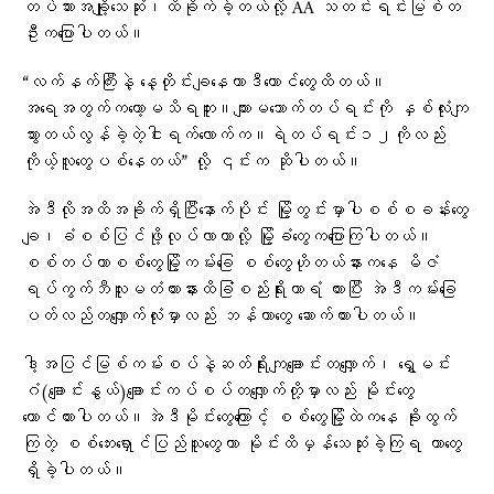
တပ်သားအချို့သေဆုံး၊ထိခိုက်ခဲ့တယ်လို့ AA သတင်းရင်းမြစ်တ
ဦးကပြောပါတယ်။
“လက်နက်ကြီးနဲ့ နေ့တိုင်းချနေတာဒီကောင်တွေထိတယ်။
အရေအတွက်ကတော့မသိရဘူး။ကျားမသောက်တပ်ရင်းကို နှစ်လုံးကျ
သွားတယ်လွန်ခဲ့တဲ့ငါးရက်လောက်က။ရဲတပ်ရင်း၁၂ကိုလည်း
ကိုယ့်လူတွေပစ်နေတယ်” လို့ ၎င်းက ဆိုပါတယ်။
အဲဒီလိုအထိအခိုက်ရှိပြီးနောက်ပိုင်း မြို့တွင်းမှာပါစစ်စခန်းတွေ
ချ၊ခံစစ်ပြင်ဖို့လုပ်လာတာလို့ မြို့ခံတွေကပြောကြပါတယ်။
စစ်တပ်ဟာစစ်တွေမြို့ကမ်းခြေ စစ်တွေဟိုတယ်နားကနေ မိဇံ
ရပ်ကွက်ဘီလူးမတံတားနားထိခြံစည်းရိုးကာရံ ထားပြီး အဲဒီကမ်းခြေ
ပတ်လည်တလျှောက်လုံးမှာလည်း ဘန်ကာတွေ ဆောက်ထားပါတယ်။
ဒါ့အပြင်မြစ်ကမ်းစပ်နဲ့ဆတ်ရိုးကျချောင်းတလျှောက်၊ ရွှေမင်း
ဂံ(ချောင်းနွယ်)ချောင်းကပ်စပ်တလျှောက်တို့မှာလည်း မိုင်းတွေ
ထောင်ထားပါတယ်။အဲဒီမိုင်းတွေကြောင့် စစ်တွေမြို့ထဲကနေ ခိုးထွက်
ကြတဲ့ စစ်ဘေးရှောင်ပြည်သူတွေဟာ မိုင်းထိမှန်သေဆုံးခဲ့ကြရ တာတွေ
ရှိခဲ့ပါတယ်။