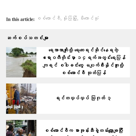
,
,
စစ်ကောင်စီ
မိုးဗြဲမြို့
မီးလောင်ဗုံး
In this article:
ဆက်စပ်သတင်းများ
ရေကာတာကျိုးလို့ ရေဘေးရင်ဆိုင်နေရတဲ့
ဧရာဝတီတိုင်းမှာ ၁၄ရက်အတွင်းရေပြန်
ကျရင် စပါးခင်းတွေ မပျက်စီးနိုင်ဘူးလို့
စစ်ကောင်စီ ထုတ်ပြန်
ရင်တလှပ်လှပ် သြဂုတ် ၃
စစ်ကောင်စီက စားအုန်းဆီခွဲတမ်းလျှော့ချပြီး