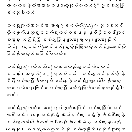
တာ ကားလမ်းနဲ့တံတားနားမှာဘန်ကာတွေလုပ်ထားတယ်တဲ့” လို့စစ်တွေမြို့
ခံကဆိုပါတယ်။
ဆတ်ရိုးကျတံတားသစ်ဟာ အာရက္ခတပ်တော်(AA)က ထိုးစစ်ဆင်
တိုက်ခိုက်နေတဲ့ရွှေမင်းဂံရေတပ်စခန်းနဲ့ နှစ်မိုင်ဝန်းကျင်
အကွာမှာ တည်ရှိပြီး စစ်တွေမြို့နဲ့ ကျေးတော(ရွာမ)၊ကျေးတော(ပိုက်
ဆိပ်)၊ရွှေမင်းဂံ(ချောင်းနွယ်)ရွာတို့ကိုခြားထားတဲ့ဆတ်ရိုးကျချောင်းကို
ဖြတ်ထိုးထားတဲ့တံတားဖြစ်ပါတယ်။
ဆတ်ရိုးကျ(ကယ်ဆယ်ရေး)တံတားဟာလည်းရွှေမင်းဂံရေတပ်
စခန်း၊အမှတ်(၁၂)ရဲတပ်ရင်း၊စစ်တွေတပ်နယ်တို့ နဲ့
နီးပြီးစစ်တွေမြို့ကိုကာရံစီးဆင်းနေတဲ့ဆတ်ရိုးကျချောင်းပေါ် ထိုးထားတဲ့
တံတားငယ်တခုဖြစ်ကာစစ်တွေမြို့လယ်ရဲ့မြောက်ဘက်မှာတည်ရှိပါ
တယ်။
ဆတ်ရိုးကျ(ကယ်ဆယ်ရေး)ရပ်ကွက်အပြင် စစ်တွေမြို့ထဲ မင်း
ဘာကြီးလမ်း၊ မေယုလမ်းတို့ရှိ အိမ်ရှင်တွေ မရှိတဲ့ အိမ်ကြီးတွေနဲ့
စစ်တွေကမ်းခြေဟိုတယ်အနီးတဝိုက်နေအိမ်နဲ့ လမ်းတွေမှာလည်း
နေရာယူ၊ စခန်းချနေကြတယ် လို့ စစ်တွေမြို့ထဲ နေထိုင်သူတွေက