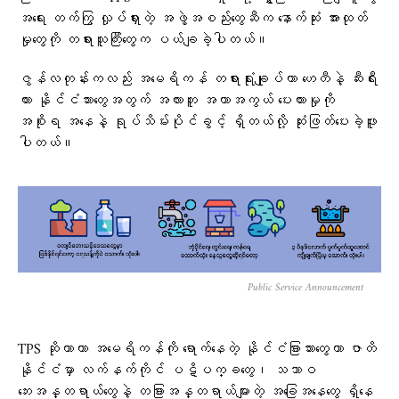
အရေး တက်ကြွ လှုပ်ရှားတဲ့ အဖွဲ့အစည်းတွေဆီက နောက်ဆုံး အားထုတ်
မှုတွေကို တရားသူကြီးတွေက ပယ်ချခဲ့ပါတယ်။
ဇွန်လတုန်းကလည်း အမေရိကန် တရားရုံးချုပ်ဟာ ဟေတီနဲ့ ဆီးရီး
ယား နိုင်ငံသားတွေအတွက် အလားတူ အကာအကွယ် ပေးထားမှုကို
အစိုးရ အနေနဲ့ ရုပ်သိမ်းပိုင်ခွင့် ရှိတယ်လို့ ဆုံးဖြတ်ပေးခဲ့ဖူး
ပါတယ်။
Public Service Announcement
TPS ဆိုတာဟာ အမေရိကန်ကို ရောက်နေတဲ့ နိုင်ငံခြားသားတွေဟာ ဇာတိ
နိုင်ငံမှာ လက်နက်ကိုင် ပဋိပက္ခတွေ၊ သဘာဝ
ဘေးအန္တရာယ်တွေနဲ့ တခြားအန္တရာယ်များတဲ့ အခြေအနေတွေ ရှိနေ