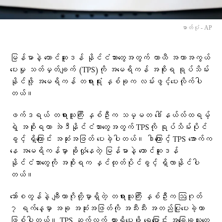
ဓာတ်ပုံ - AP
မြန်မာနဲ့ တောင်ဆူဒန် နိုင်ငံသားတွေအတွက် ယာယီ အကာအကွယ်
ပေးမှု သတ်မှတ်ချက် (TPS)ကို အမေရိကန် အစိုးရ ရုပ်သိမ်း
နိုင်ဖို့ အမေရိကန် တရားရုံး နှစ်ခုက လမ်းဖွင့်ပေးလိုက်ပါ
တယ်။
ဖက်ဒရယ် တရားသူကြီး နှစ်ဦးက သမ္မတ ဒေါ်နယ်လ်ထရမ့်
ရဲ့ အစိုးရဟာ အဲဒီနိုင်ငံသားတွေအတွက် TPSကို ရုပ်သိမ်းပိုင်
ခွင့် ရှိကြောင်း အဆုံးအဖြတ် ပေးခဲ့ပါတယ်။ ဒါကြောင့် TPS အောက်က
နေ အမေရိကန်မှာ ခိုလှုံနေတဲ့ မြန်မာနဲ့ တောင်ဆူဒန်
နိုင်ငံသားတွေကို အစိုးရက နှင်ထုတ်ပိုင်ခွင့် ရှိလာနိုင်ပါ
တယ်။
ဘော်စတွန်နဲ့ ချီကာဂိုတို့မှာရှိတဲ့ တရားသူကြီး နှစ်ဦးက ဩဂုတ်
၇ ရက်နေ့မှာ အခု အဆုံးအဖြတ်ကို အသီးသီး အတည်ပြုပေးခဲ့တာ
ဖြစ်ပါတယ်။ TPS ဆက်လက် ထားရှိပေးဖို့ ရွှေ့ပြောင်း အခြေချသူတွေ