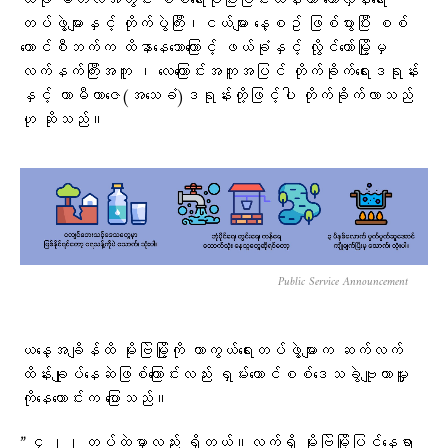
ယခု မတ်လအတွင်း စစ်ရေးပိုပြီးပြင်းထန်ကာ တော်လှန်ရေး
တပ်ဖွဲ့များနှင့် တိုက်ပွဲကြီး၊ငယ်များ နေ့စဥ် ဖြစ်ပွားပြီး စစ်
ကောင်စီဘက်က ထိနာနေသောကြောင့် ဖယ်ခုံနှင့် လွိုင်ကော်မြို့မှ
လက်နက်ကြီးအကူ ၊ လေကြောင်းအကူအပြင် တိုက်ခိုက်ရေးဒရုန်း
နှင့် ကာမီကာဇေ(အသေခံ)ဒရုန်းတို့ဖြင့်ပါ တိုက်ခိုက်လာသည်
ဟု ဆိုသည်။
Public Service Announcement
ယနေ့အချိန်ထိ မိုးဗြဲမြို့ကို ကာကွယ်ရေးတပ်ဖွဲ့များက ဆက်လက်
ထိန်းချုပ်နေဆဲဖြစ်ကြောင်းလည်း ရှမ်းတောင်စစ်ဒေသခွဲဗျူဟာမှူး
ကိုနေကောင်းက ပြောသည်။
” ၄၂၂ တပ်ထဲမှာလည်း ရှိတယ်။လက်ရှိ မိုးဗြဲမြို့ပြင်နေရာ