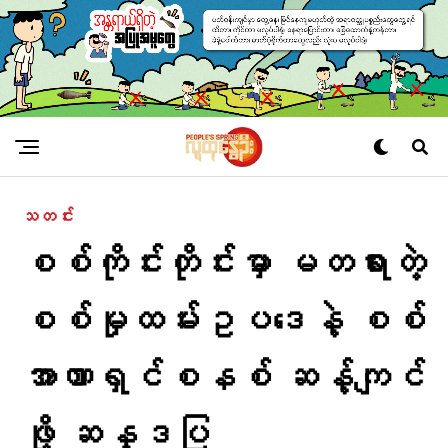
သတင်း
စစ်ကိုင်းတိုင်းမှာ မတရားတဲ့
စစ်မှုထမ်းဥပဒေနဲ့ စစ်
အာဏာရှင်စနစ် ဆန့်ကျင်
ဖို့ ဆန္ဒပြ