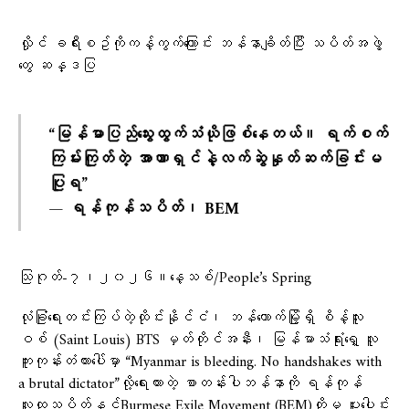
လှိုင် ခရီးစဥ်ကိုကန့်ကွက်​ကြောင်း ဘန်နာချိတ်ပြီး သပိတ်အဖွဲ့​
တွေ ဆန္ဒပြ
“မြန်မာပြည်သွေးထွက်သံယိုဖြစ်နေတယ်။ ရက်စက်
ကြမ်းကြုတ်တဲ့ အာဏာရှင်နဲ့လက်ဆွဲနှုတ်ဆက်ခြင်းမ
ပြုရ”
— ရန်ကုန်သပိတ်၊ BEM
သြဂုတ်-၇၊၂၀၂၆။​နေ့သစ်/People’s Spring
လုံခြုံရေးတင်းကြပ်တဲ့ထိုင်းနိုင်ငံ၊ ဘန်ကောက်မြို့ရှိ စိန့်လူး
ဝစ် (Saint Louis) BTS မှတ်တိုင်အနီး၊ မြန်မာသံရုံးရှေ့ လူ
ကူးကုန်းတံတားပေါ်မှာ “Myanmar is bleeding. No handshakes with
a brutal dictator”လို့​ရေးထားတဲ့ စာတန်းပါဘန်နာကို ရန်ကုန်
လူထုသပိတ်နှင့်Burmese Exile Movement (BEM)တို့မှ ပူးပေါင်း