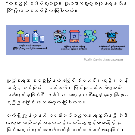
“တစ်ညလုံး မအိပ်ရသေးဘူး။ မူးဘေးနားကရွာတွေအကုန်ရေနစ်နေ
ပြီ”လို့ ဒေသခံတစ်ဦးက ပြောပါတယ်။
Public Service Announcement
မူးမြစ်ရေဟာ ခင်ဦးမြို့နယ်အပြင် ဒီပဲယင်း၊ ရေဦး၊ တန့်
ဆည်နဲ့ စစ်ကိုင်း၊ ဝက်လက်၊ မြင်းမူနယ်ဘက်တွေအထိ
သက်ရောက်မှာဖြစ်ပြီး အဆိုပါ ဒေသတွေမှာ ရေကြီးရေလျှံမှုတွေ ကြုံတွေ့နေ
ရပြီဖြစ်ကြောင်း ဒေသခံတွေက ပြောပါတယ်​။
လက်ရှိ ကျွန်းလှနယ် သဖန်းဆိပ်ဆည်ကနေ ရေလွှတ်နေပြီး အဲဒီ
ရေတွေဟာ ကာဘိုးဆည်ကနေတဆင့် ရေတံခါးတွေဖွင့်ထားတာကြောင့် မူး
မြစ်အတွင်း ရောက်ကာအောက်ဘက်သို့ ဆက်လက်ဆင်းလာနေကြောင်း၊