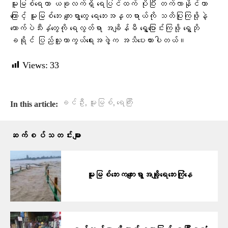
မူးမြစ်ရေဟာ ယခုလက်ရှိ ရေပြင်ထက် ပိုပြီး တက်လာနိုင်တာ
ကြောင့် မူးမြစ်ဘေး ကျေးရွာတွေ ရေဘေးအန္တရာယ်ကို သတိပြုကြဖို့နဲ့
ကောက်ပဲသီးနှံတွေကို ရေလွတ်ရာ အချိန်မီ ရွှေ့ပြောင်းကြဖို့ ရွှေဘို
ခရိုင် ပြည်သူ့ကာကွယ်ရေးအဖွဲ့က အသိပေးထားပါတယ်။
Views:
33
,
,
ခင်ဦး
မူးမြစ်
ရေကြီး
In this article:
ဆက်စပ်သတင်းများ
မူးမြစ်ဘေးကကျေးရွာအချို့ရေဘေးကြုံနေ