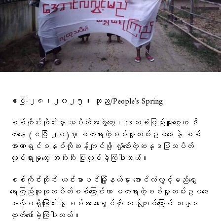
ဧပြီ-၂၈၊၂၀၂၅။ သုည/People’s Spring
စစ်ကိုင်းတိုင်းမှာ သပိတ်အဖွဲ့တွေ၊ ဒေသခံပြည်သူတွေက ဒီ
ကနေ့ (ဧပြီ ၂၈)မှာ မတရားတဲ့စစ်မှုထမ်းဥပဒေနဲ့ စစ်
အာဏာရှင်စနစ်ကိုဆန့်ကျင်ဖို့ လှုံ့ဆော်တဲ့ဆန္ဒပြသပိတ်
လှုပ်ရှားမှုတွေ အသီးသီး ပြုလုပ်ခဲ့ကြပါတယ်။
စစ်ကိုင်းတိုင်း ယင်းမာပင်မြို့နယ်မှာ အောင်လံလွှင့်မည်ရွှေ
ရေကြည်လူထုသပိတ်စစ်ကြောင်းဟာ မတရားတဲ့စစ်မှုထမ်းဥပဒေ
အလိုမရှိကြောင်းနဲ့ စစ်အာဏာရှင်ကို ဆန့်ကျင်ကြောင်း ဆန္ဒ
ထုတ်ဖော်ခဲ့ကြပါတယ်။