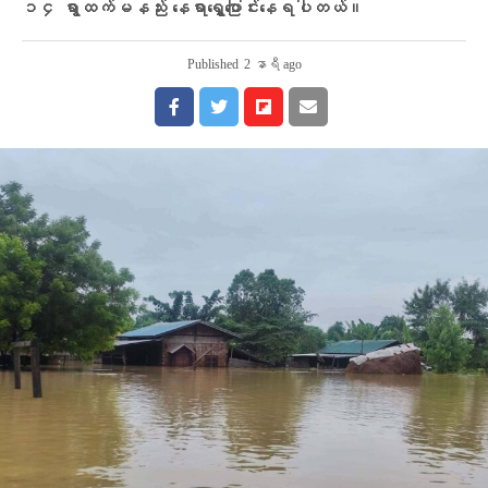
၁၄ ရွာထက်မနည်း နေရာရွှေ့ပြောင်းနေရပါတယ်။
Published
2 နာရီ ago