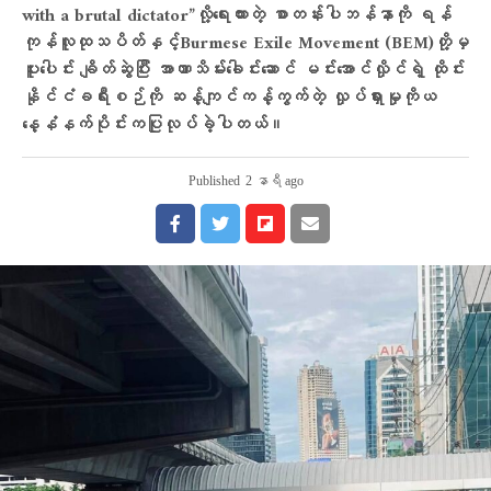
with a brutal dictator”လို့​ရေးထားတဲ့ စာတန်းပါဘန်နာကို ရန်
ကုန်လူထုသပိတ်နှင့်Burmese Exile Movement (BEM)တို့မှ
ပူးပေါင်း ချိတ်ဆွဲပြီး အာဏာသိမ်း​ခေါင်း​ဆောင် မင်းအောင်လှိုင်ရဲ့ ထိုင်း
နိုင်ငံခရီးစဉ်ကို ဆန့်ကျင်ကန့်ကွက်တဲ့ လှုပ်ရှားမှုကိုယ​​
နေ့နံနက်ပိုင်းကပြုလုပ်ခဲ့ပါတယ်။
Published
2 နာရီ ago