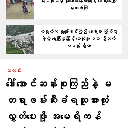
ရန်ကုန်မှာ မိုးကောင်းနေတာကြောင့် ရေကြီးရေလျှံ
မှုဆက်ကြုံ
တရုတ်က ရှုမျှော်ခင်းကြည့် နေရာမှာ ဖြစ်ပွား
ခဲ့တဲ့ ရေကြီးမှုကြောင့် သေဆုံးသူ ၁၀ ဦးထက်
မနည်း ရှိလာ
သတင်း
ဒေါ်အောင်ဆန်းစုကြည်နဲ့ မ
တရားဖမ်းဆီးခံရသူအားလုံး
လွှတ်ပေးဖို့ အမေရိကန်