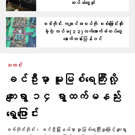
ထပ်မံတွေ့ဆုံ
စစ်ကိုင်း-ကချင်အစပ်ကို စစ်ကြောင်းထိုး
ခဲ့တဲ့ တပ်မ(၃၃)လက်အောက်ခံတပ်တွေ
နောက်တန်းပြန်ဝင်
သတင်း
ခင်ဦးမှာ မူးမြစ်ရေကြီးလို့
ကျေးရွာ ၁၄ ရွာထက်မနည်း
ရွှေ့ပြောင်း
စစ်ကိုင်းတိုင်း၊ ခင်ဦးမြို့နယ်မှာ မူးမြစ်ရေကြီးမှုကြောင့် ကျေးရွာ