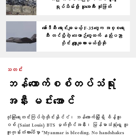
ရုပ်သိမ်းဖို့ ယူအေအီး ဆုံးဖြတ်
ဆော်ဒီဆီ ရောင်းချမယ့် F-35တွေက အစ္စရေး
ဆီ တင်ပို့တဲ့ လေယာဉ်တွေထက် နည်းပညာ
ပိုင်း လျှော့ချထားမယ်လို့ဆို
သတင်း
ဘန်​ကောက်စစ်တပ်သံရုံး
အနီး မင်း​အောင်
လုံခြုံရေးတင်းကြပ်တဲ့ထိုင်းနိုင်ငံ၊ ဘန်ကောက်မြို့ရှိ စိန့်လူး
ဝစ် (Saint Louis) BTS မှတ်တိုင်အနီး၊ မြန်မာသံရုံးရှေ့ လူ
ကူးကုန်းတံတားပေါ်မှာ “Myanmar is bleeding. No handshakes