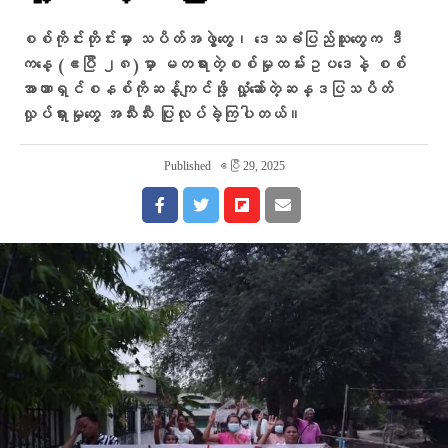
စစ်ကိုင်းတိုင်းမှာ သပိတ်အဖွဲ့တွေ၊ ဒေသခံပြည်သူတွေက ဒီ
ကနေ့ (ဧပြီ ၂၈)မှာ မတရားတဲ့စစ်မှုထမ်းဥပဒေနဲ့ စစ်
အာဏာရှင်စနစ်ကိုဆန့်ကျင်ဖို့ လှုံ့ဆော်တဲ့ဆန္ဒပြသပိတ်
လှုပ်ရှားမှုတွေ အသီးသီး ပြုလုပ်ခဲ့ကြပါတယ်။
Published
ဧပြီ 29, 2025