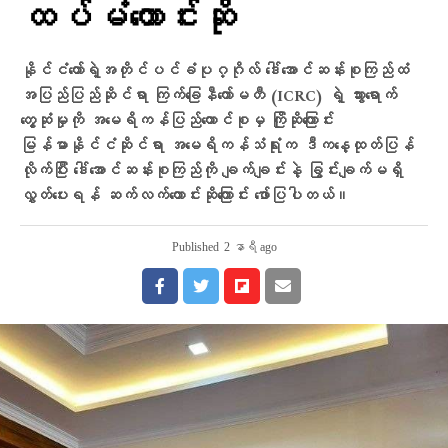
ထပ်မံတောင်းဆို
နိုင်ငံတော်ရဲ့အတိုင်ပင်ခံပုဂ္ဂိုလ် ဒေါ်အောင်ဆန်းစုကြည်ထံ
အပြည်ပြည်ဆိုင်ရာ ကြက်ခြေနီကော်မတီ (ICRC) ရဲ့ သွားရောက်
တွေ့ဆုံမှုကို အမေရိကန်ပြည်ထောင်စုမှ ကြိုဆိုကြောင်း
မြန်မာနိုင်ငံဆိုင်ရာ အမေရိကန်သံရုံးက ဒီကနေ့ထုတ်ပြန်
လိုက်ပြီး ဒေါ်အောင်ဆန်းစုကြည်ကို ချက်ချင်းနဲ့ ခြွင်းချက်မရှိ
လွှတ်ပေးရန် ဆက်လက်တောင်းဆိုကြောင်း ဖော်ပြပါတယ်။
Published
2 နာရီ ago