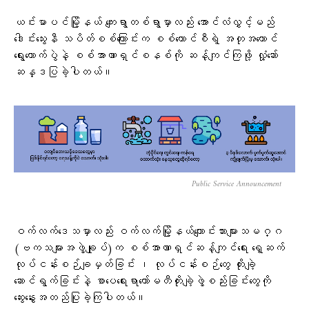
ယင်းမာပင်မြို့နယ် ကျေးရွာတစ်ရွာမှာလည်း အောင်လံလွှင့်မည်
ဒေါင်းသွေးနီ သပိတ်စစ်ကြောင်းက စစ်ကောင်စီရဲ့ အတုအယောင်
ရွေးကောက်ပွဲနဲ့ စစ်အာဏာရှင်စနစ်ကို ဆန့်ကျင်ကြဖို့ လှုံ့ဆော်
ဆန္ဒပြခဲ့ပါတယ်။
Public Service Announcement
ဝက်လက်ဒေသမှာလည်း ဝက်လက်မြို့နယ်ကျောင်းသားများသမဂ္ဂ
(ဗကသများအဖွဲ့ချုပ်)က စစ်အာဏာရှင်ဆန့်ကျင်ရေး ရှေ့ဆက်
လုပ်ငန်းစဉ်ချမှတ်ခြင်း ၊ လုပ်ငန်းစဉ်တွေ တိုးချဲ့
ဆောင်ရွက်ခြင်းနဲ့ စာပေရေးရာကော်မတီတိုးချဲ့ဖွဲ့စည်းခြင်းတွေကို
ဆွေးနွေးအတည်ပြုခဲ့ကြပါတယ်။