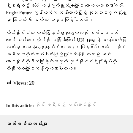
ရဲ့ခရီးစဥ်အ​ပေါ် ကန့်ကွက်ရှုတ်ချ​ကြောင်း ​တောက်ပ​သောအနာဂါတ်-
Bright Future ကွန်ယက်က ဘန်​ကောက်မြို့ရှိ ကုလသမဂ္ဂရုံး​ရှေ့
မှာ သြဂုတ် ၆ ရက်က ဆန္ဒပြခဲ့ပါတယ် ။
ထိုင်းနိုင်ငံက တက်ကြွလှုပ်ရှားသူ​တွေကလည်း စစ်ရာဇဝတ်​
ကောင် မင်း​​အောင်လှိုင်ကို မကြိုဆို​ကြောင်း UN ရုံး​ရှေ့ နဲ့ ဘန်​ကောက်မြို့
လယ်မှာ ယမန်​နေ့ည​နေပိုင်းက ဆန္ဒပြခဲ့ကြပါတယ် ။ ထိုင်း
အဓိကအတိုက်အခံပါတီပြည်သူ့ပါတီ-PP ကလည်း မင်း​
အောင်လှိုင်ကိုဖိတ်ကြားခဲ့တဲ့အတွက် ထိုင်းနိုင်ငံရဲ့ပုံရိပ်ကို
ထိခိုက်​စေ​ကြောင်းကန့်ကွက်ထားပါတယ်။
Views:
20
,
ထိုင်း ခရီးစဉ်
မင်းအောင်လှိုင်
In this article:
ဆက်စပ်သတင်းများ