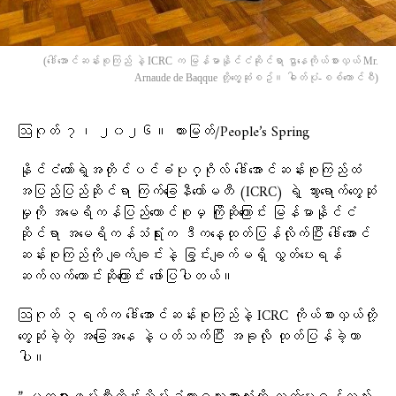
(​ဒေါ်​အောင်ဆန်းစုကြည် နဲ့ ICRC က မြန်မာနိုင်ငံဆိုင်ရာ ဌာ‌နေကိုယ်စားလှယ် Mr.
Arnaude de Baqque တို့​တွေ့ဆုံစဥ်။ ဓါတ်ပုံ-စစ်​ကောင်စီ)
ဩဂုတ် ၇၊ ၂၀၂၆။ ထားမြတ်/People’s Spring
နိုင်ငံတော်ရဲ့အတိုင်ပင်ခံပုဂ္ဂိုလ် ဒေါ်အောင်ဆန်းစုကြည်ထံ
အပြည်ပြည်ဆိုင်ရာ ကြက်ခြေနီကော်မတီ (ICRC) ရဲ့ သွားရောက်တွေ့ဆုံ
မှုကို အမေရိကန်ပြည်ထောင်စုမှ ကြိုဆိုကြောင်း မြန်မာနိုင်ငံ
ဆိုင်ရာ အမေရိကန်သံရုံးက ဒီကနေ့ထုတ်ပြန်လိုက်ပြီး ဒေါ်အောင်
ဆန်းစုကြည်ကို ချက်ချင်းနဲ့ ခြွင်းချက်မရှိ လွှတ်ပေးရန်
ဆက်လက်တောင်းဆိုကြောင်း ဖော်ပြပါတယ်။
ဩဂုတ် ၃ရက်က ဒေါ်အောင်ဆန်းစုကြည်နဲ့ ICRC ကိုယ်စားလှယ်တို့
တွေ့ဆုံခဲ့တဲ့ အခြေအနေ နဲ့ပတ်သက်ပြီး အခုလို ထုတ်ပြန်ခဲ့တာ
ပါ။