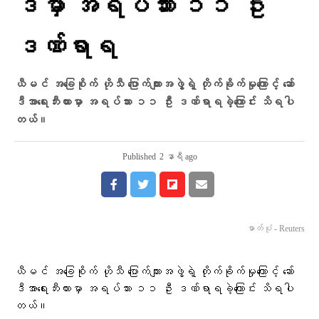
ဒီမှာ အရပ်သား ၁၁ ဦး
ဒဏ်ရာရ
ယီမင် အခြေစိုက် ဟိုသီ ပြောက်ကျားအဖွဲ့ရဲ့ တိုက်ခိုက်မှုကြောင့် ဆော်
ဒီအာရေးဘီးယားမှာ အရပ်သား ၁၁ ဦး ဒဏ်ရာရခဲ့ကြောင်း သိရပါ
တယ်။
Published
2 နာရီ ago
ဓာတ်ပုံ - Reuters
ယီမင် အခြေစိုက် ဟိုသီ ပြောက်ကျားအဖွဲ့ရဲ့ တိုက်ခိုက်မှုကြောင့် ဆော်
ဒီအာရေးဘီးယားမှာ အရပ်သား ၁၁ ဦး ဒဏ်ရာရခဲ့ကြောင်း သိရပါ
တယ်။