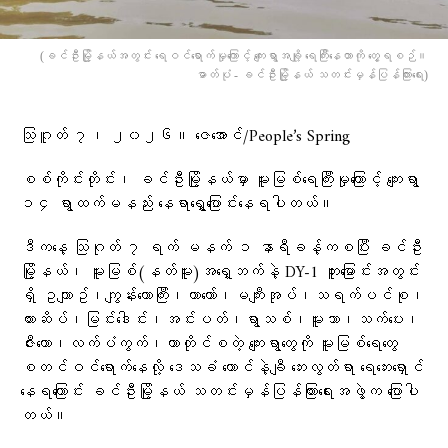
(ခင်ဦးမြို့နယ်အတွင်း ရေဝင်ရောက်မှုကြောင့် ကျေးရွာအချို့ ရေကြီးနေတာကို တွေ့ရစဉ်။
ဓာတ်ပုံ - ခင်ဦးမြို့နယ် သတင်းမှန်ပြန်ကြားရေး)
သြဂူတ် ၇၊ ၂၀၂၆။ ဇေအောင်/People’s Spring
စစ်ကိုင်းတိုင်း၊ ခင်ဦးမြို့နယ်မှာ မူးမြစ်ရေကြီးမှုကြောင့် ကျေးရွာ
၁၄ ရွာထက်မနည်း နေရာရွှေ့ပြောင်းနေရပါတယ်။
ဒီကနေ့ သြဂုတ် ၇ ရက် မနက် ၁ နာရီခန့်ကစပြီး ခင်ဦး
မြို့နယ်၊ မူးမြစ်(နတ်မူး)အရှေ့ဘက်နဲ့ DY-1 တူးမြောင်းအတွင်း
ရှိ ဥယျာဥ်၊ကျွန်းတောကြီး၊ယာတော်၊မကျီးအုပ်၊သရက်ပင်စု၊
ကားဆိပ်၊မြင်းဒေါင်း၊အင်းပတ်၊ရွာသစ်၊မူးသာ၊သက်ပေး၊
ဇီးတော၊လက်ပံကွက်၊တာတိုင်စတဲ့ ကျေးရွာတွေကို မူးမြစ်ရေတွေ
စတင်ဝင်ရောက်နေလို့ ဒေသခံ ထောင်နဲ့ချီ ဘေးလွတ်ရာ ရေဘေးရှောင်
နေရကြောင်း ခင်ဦးမြို့နယ် သတင်းမှန်ပြန်ကြားရေးအဖွဲ့က ပြောပါ
တယ်။