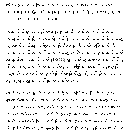
ဆော်ဒီတွေနဲ့ ဟိုသီကြားမှာ ဆယ်စုနှစ်နဲ့ချီ ကြာညောင်းတဲ့ စစ်ရေး
တင်းမာမှုတွေ ရှိနေပြီး အခုတော့ အီရန်စစ်ပွဲနဲ့ပါ ရောထွေး ယှက်
နွှယ်လာနေတာ ဖြစ်ပါတယ်။
အစောပိုင်းမှာ အမည်မဖော်လိုသူ ဆော်ဒီ စစ်ဘက် ထိပ်တန်း
အရာရှိ တစ်ဦးက အမေရိကန်နဲ့ မဟာမိတ် အာရပ်နိုင်ငံတွေ
ရဲ့ ထောက်လှမ်းရေး အဖွဲ့တွေက ဟိုသီတွေနဲ့ အီရတ်အခြေစိုက် အီ
ရန် မဟာမိတ် လက်နက်ကိုင်တွေဟာ အီရန် အစ္စလာမ်မစ်
တော်လှန်ရေး အစောင့်တပ် (IRGC)ရဲ့ လမ်းညွှန်ချက်အရ ဆော်ဒီမှာ
ရှိတဲ့ အရပ်ဖက် ပစ်မှတ်တွေနဲ့ အခြေခံ အဆောက်အအုံတွေကို
အချိတ်အဆက်မိမိ တိုက်ခိုက်လာနိုင်ခြေ ရှိတယ်ဆိုတဲ့ သတင်း
တွေ ရရှိထားကြောင်း မှတ်ချက်ပေးခဲ့ပါတယ်။
ဆော်ဒီက လက်ရှိ အီရန်စစ်ပွဲကို အကြောင်းပြုပြီး အီရန်က
ကျောထောက်နောက်ခံ ပေးထားတဲ့ လက်နက်ကိုင် အဖွဲ့အစည်းတွေကပါ
ပဋိပက္ခထဲ ကျယ်ကျယ်ပြန့်ပြန့် ပါဝင်လာနိုင်ခြေရှိကြောင်း
သတိပေးထားပါတယ်။ တစ်ချိန်တည်းမှာပဲ ဆော်ဒီဟာ ကာကွယ်ရေး
အစီအမံတွေကို မြှင့်တင်နိုင်ဖို့အတွက် မဟာမိတ် နိုင်ငံတွေ
နဲ့ ပူးပေါင်းဆောင်ရွက်မှုတွေ မြှင့်တင်ဖို့လည်း ညှိနှိုင်းနေကြောင်း သိ