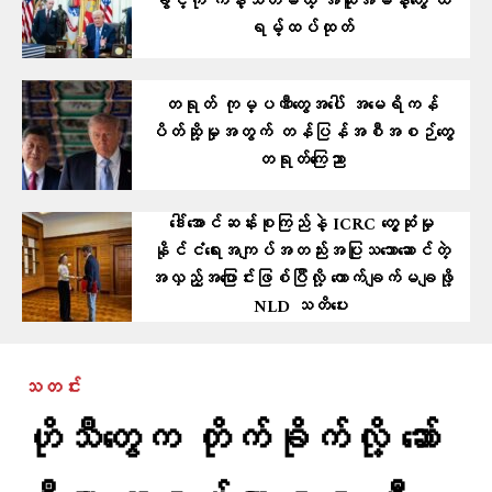
ခွင့်ကို ကန့်သတ်မယ့် အထူးအမိန့်တွေ ထ
ရမ့်ထပ်ထုတ်
တရုတ် ကုမ္ပဏီတွေအပေါ် အမေရိကန်
ပိတ်ဆို့မှုအတွက် တန်ပြန်အစီအစဉ်တွေ
တရုတ်ကြေညာ
ဒေါ်အောင်ဆန်းစုကြည်နဲ့ ICRC တွေ့ဆုံမှု
နိုင်ငံရေးအကျပ်အတည်းအပြုသဘောဆောင်တဲ့
အလှည့်အပြောင်းဖြစ်ပြီလို့ ကောက်ချက်မချဖို့
NLD သတိပေး
သတင်း
ဟိုသီတွေက တိုက်ခိုက်လို့ ဆော်