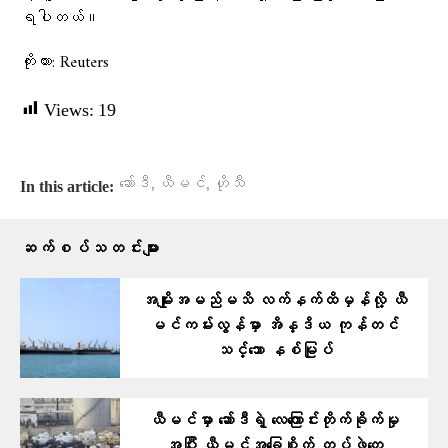
ရပါတယ်။
ကိုးကား: Reuters
Views:
19
,
,
ဆော်ဒီ
ယီမင်
ဟိုသီ
In this article:
ဆက်စပ်သတင်းများ
အမျိုးအမည်မသိ လက်နက်ထိမှန်လို့ ယီ
မင်ကမ်းလွန်မှာ အိန္ဒိယ ကုန်တင်
သင်္ဘော နစ်မြုပ်
ယီမင်မှာ ဆော်ဒီရဲ့ လေကြောင်းတိုက်ခိုက်မှု
အပြီး ယီမင်အခြေစိုက် တပ်ဖွဲ့တွေ