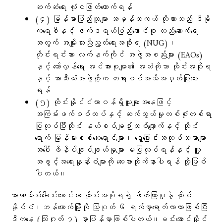
ဆက်ဆံရေး လုံးဝဖြတ်တောက်ရန်
(၄) မြန်မာပြည်သူများ အမှန်တကယ် လိုလားသည့် ဒီမို
ကရေစီနှင့် ဖက်ဒရယ်ပြည်ထောင်စု တည်ဆောက်ရေး
အတွက် အမျိုးသားညီညွတ်ရေးအစိုးရ (NUG)၊
တိုင်းရင်းသား လက်နက်ကိုင် အဖွဲ့အစည်းများ (EAOs)
နှင့် တော်လှန်ရေး အင်အားစုများ၏ အသံကိုသာ ထိုင်းအစိုးရ
နှင့် အာဆီယံအဖွဲ့တို့က တရားဝင်အသိအမှတ်ပြုပေး
ရန်
(၅) ထိုင်းနိုင်ငံတာဝန်ရှိသူများအနေဖြင့်
အကြမ်းဖက်စစ်တပ်နှင့် ဆက်သွယ်မှုတစ်စုံတစ်ရာ
ပြုလုပ်ပြီးတိုင်း နယ်စပ်မျဉ်းတစ်လျှောက်နှင့် ထိုင်း
ရောက် မြန်မာစစ်ဘေးရှောင်များ၊ ရွှေ့ပြောင်းအလုပ်သမားများ
အပေါ် ဖိနှိပ်ချုပ်ချယ်မှုများ မပြုလုပ်ရန်နှင့် လူ့
အခွင့်အရေးနှုန်းစံများကို လေးစားလိုက်နာပါရန် တို့ဖြစ်
ပါတယ်။
အာဏာသိမ်း​ခေါင်း​​ဆောင်ဟာ ထိုင်းအစိုးရရဲ့ ဖိတ်ကြားမှုနဲ့ ထိုင်း
နိုင်ငံ၊ဘန်​ကောက်မြို့ကို သြဂုတ် ၆ ရက်မှာ​ရောက်လာတာဖြစ်ပြီး
ဒီက​နေ့ (သြဂုတ် ၇) မှာပြန်မှာဖြစ်ပါတယ်။မင်း​အောင်လှိုင်