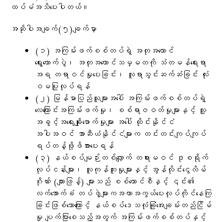
ထပ်မံအသိ​ပေးပါတယ်။
အဆိုပါအချက်(၅)ချက်မှာ
(၁) အကြမ်းဖက်စစ်တပ်ရဲ့ အတုအယောင်
ရွေးကောက်ပွဲ၊ အတုအယောင်သမ္မတကို သံတမန်ရေးရာ
အရ တရာဝင်မှုပေးခြင်း၊ လူရာသွင်းဆက်ဆံခြင်း လုံး
ဝမပြုလုပ်ရန်
(၂) မြန်မာပြည်သူများအပေါ် အကြမ်းဖက်စစ်တပ်ရဲ့
လေကြောင်းအကြမ်းဖက်မှု၊ စစ်ရာဇဝတ်မှုများနှင့် လူ့
အခွင့်အရေးချိုးဖောက်မှုများ အပေါ် ထိုင်းနိုင်ငံ
အပါအဝင် အာဆီယံနိုင်ငံများက တင်းတင်းကျပ်ကျပ်
ရပ်တန့်ဖို့ဖိအားပေးရန်
(၃) နယ်စပ်မျဉ်းတစ်လျှောက် တရားမဝင် ဒုစရိုက်
လုပ်ငန်းများ၊ လူကုန်ကူးမှုများနှင့် အွန်လိုင်းငွေလိမ်
ဂိုဏ်း (ကျားဖြန့်) များသည် စစ်ကောင်စီနှင့် ၎င်း၏
လက်အောက်ခံ တပ်ဖွဲ့များကအကာအကွယ်ပေးလုပ်ကိုင်နေကြ
ခြင်းဖြစ်သောကြောင့် နယ်စပ်ဒေသလုံခြုံအေးချမ်းတည်ငြိမ်
မှု ပျက်ပြားစေသည့်အတွက် အကြမ်းဖက်စစ်တပ်နှင့်