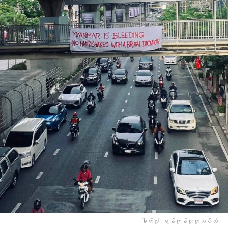
ဓါတ်ပုံ- ရန်ကုန်လူထုသပိတ်