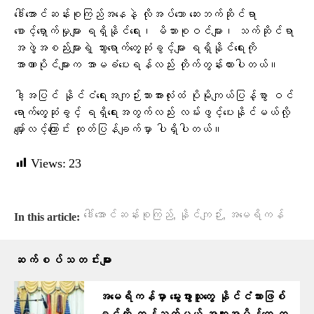
ဒေါ်အောင်ဆန်းစုကြည်အနေနဲ့ လိုအပ်သော ဆေးဘက်ဆိုင်ရာ
စောင့်ရှောက်မှုများ ရရှိနိုင်ရေး၊ မိသားစုဝင်များ၊ သက်ဆိုင်ရာ
အဖွဲ့အစည်းများရဲ့ သွားရောက်တွေ့ဆုံခွင့်များ ရရှိနိုင်ရေးကို
အာဏာပိုင်များက အာမခံပေးရန်လည်း တိုက်တွန်းထားပါတယ်။
ဒါ့အပြင် နိုင်ငံရေးအကျဉ်းသားအားလုံးထံ ပိုမိုကျယ်ပြန့်စွာ ဝင်
ရောက်တွေ့ဆုံခွင့် ရရှိရေးအတွက်လည်း လမ်းဖွင့်ပေးနိုင်မယ်လို့
မျှော်လင့်ကြောင်း ထုတ်ပြန်ချက်မှာ ပါရှိပါတယ်။
Views:
23
,
,
ဒေါ်အောင်ဆန်းစုကြည်
နိုင်ကျဉ်း
အမေရိကန်
In this article:
ဆက်စပ်သတင်းများ
အမေရိကန်မှာ မွေးဖွားသူတွေ နိုင်ငံသားဖြစ်