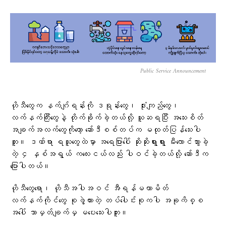
Public Service Announcement
ဟိုသီတွေက နက်ဂျ်ရန်းကို ဒရုန်းတွေ၊ ဒုံးကျည်တွေ၊
လက်နက်ကြီးတွေနဲ့ တိုက်ခိုက်ခဲ့တယ်လို့ ယူဆရပြီး အသေးစိတ်
အချက်အလက်တွေကိုတော့ ဆော်ဒီစစ်တပ်က မထုတ်ပြန်သေးပါ
ဘူး။ ဒဏ်ရာ ရသူတွေထဲမှာ အရေပြားပေါ် ဆိုးဆိုးရွားရွား မီးလောင်သွားခဲ့
တဲ့ ၄ နှစ်အရွယ် ကလေးငယ်လည်း ပါဝင်ခဲ့တယ်လို့ ဆော်ဒီက
ပြောပါတယ်။
ဟိုသီတွေရော၊ ဟိုသီအပါအဝင် အီရန်မဟာမိတ်
လက်နက်ကိုင်တွေ စုဖွဲ့ထားတဲ့ တပ်ပေါင်းစုကပါ အခုကိစ္စ
အပေါ် ဘာမှတ်ချက်မှ မပေးသေးပါဘူး။