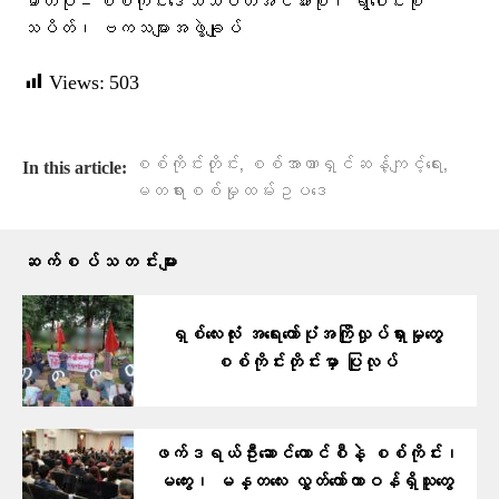
ဓာတ်ပုံ – စစ်ကိုင်းဒေသသပိတ်အင်အားစု၊ ရွာ​​​ပေါင်းစုံ
သပိတ်၊ ဗကသများအဖွဲ့ချုပ်
Views:
503
,
,
စစ်ကိုင်းတိုင်း
စစ်အာဏာရှင်ဆန့်ကျင့်ရေး
In this article:
မတရားစစ်မှုထမ်းဥပဒေ
ဆက်စပ်သတင်းများ
ရှစ်လေးလုံး အရေးတော်ပုံအကြိုလှုပ်ရှားမှုတွေ
စစ်ကိုင်းတိုင်းမှာ ပြုလုပ်
ဖက်ဒရယ်ဦးဆောင်ကောင်စီနဲ့ စစ်ကိုင်း၊
မကွေး၊ မန္တလေး လွှတ်တော်တာဝန်ရှိသူတွေ