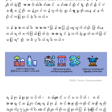
ချိတ်ဆွဲပြီး အာဏာသိမ်း​ခေါင်း​ဆောင် မင်းအောင်လှိုင်ရဲ့ ထိုင်းနိုင်ငံ
ခရီးစဉ်ကို ဆန့်ကျင်ကန့်ကွက်တဲ့ လှုပ်ရှားမှုကိုယ​​နေ့နံနက်
ပိုင်းကပြုလုပ်ခဲ့ပါတယ်။
ဘန်နာစာတမ်းပါ စာသားဟာ “မြန်မာပြည် သွေးထွက်သံယို ဖြစ်နေ
တယ်ရက်စက်ကြမ်းကြုတ်တဲ့ အာဏာရှင်နဲ့လက်ဆွဲနှုတ်ဆက်ခြင်း
မပြုရ” လို့ အဓိပ္ပါယ်ရပါတယ်။
Public Service Announcement
ရန်ကုန်လူထုသပိတ်၊ စမ်းချောင်းပင်မသပိတ်၊ စစ်
အာဏာရှင်ဆန့်ကျင်ရေးရန်ကုန် အင်အားစုတို့ကထိုင်းအစိုးရကို
အချက်(၅)ချက်ပါ​ ​တောင်းဆိုချက်ကိုလည်းထုတ်ပြန်ခဲ့​ကြောင်းလည်း