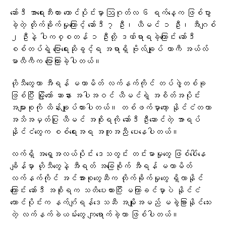
ဆော်ဒီ အာရေးဘီးယား တောင်ပိုင်းမှာ ဩဂုတ်လ ၆ ရက်နေ့က ဖြစ်ပွား
ခဲ့တဲ့ တိုက်ခိုက်မှုကြောင့် ဆော်ဒီ ၇ ဦး၊ ယီမင် ၁ ဦး၊ အီဂျစ်
၂ ဦးနဲ့ ပါကစ္စတန် ၁ ဦးတို့ ဒဏ်ရာရခဲ့ကြောင်း ဆော်ဒီ
စစ်တပ်ရဲ့ ပြောရေးဆိုခွင့်ရ အရာရှိ ဗိုလ်ချုပ် တာကီ အယ်လ်
မာလီကီက ပြောကြားခဲ့ပါတယ်။
ဟိုသီတွေဟာ အီရန် မဟာမိတ် လက်နက်ကိုင် တပ်ဖွဲ့တစ်ခု
ဖြစ်ပြီး မြို့တော် ဆာနား အပါအဝင် ယီမင်ရဲ့ အစိတ်အပိုင်း
အများစုကို ထိန်းချုပ်ထားပါတယ်။ တစ်ဖက်မှာတော့ နိုင်ငံတကာ
အသိအမှတ်ပြု ယီမင် အစိုးရကို ဆော်ဒီ ဦးဆောင်တဲ့ အာရပ်
နိုင်ငံတွေက စစ်ရေးအရ အကူအညီ ပေးနေပါတယ်။
လက်ရှိ အရှေ့အလယ်ပိုင်း ဒေသတွင်း တင်းမာမှုတွေ ဖြစ်ပေါ်နေ
ချိန်မှာ ဟိုသီတွေနဲ့ အီရတ် အခြေစိုက် အီရန် မဟာမိတ်
လက်နက်ကိုင် အင်အားစုတွေဆီက တိုက်ခိုက်မှုတွေ ရှိလာနိုင်
ကြောင်း ဆော်ဒီ အစိုးရက သတိပေးထားပြီး မကြာခင်မှာပဲ နိုင်ငံ
တောင်ပိုင်းက နက်ဂျ်ရန်ဒေသဆီ အမျိုးအမည် မခွဲခြားနိုင်သေး
တဲ့ လက်နက်ခဲယမ်းတွေ ကျရောက်ခဲ့တာ ဖြစ်ပါတယ်။