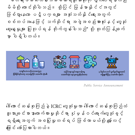
” မတရားဖမ်းဆီးထိန်းသိမ်းခံထားရသူအားလုံးကို လွှတ်ပေးရန်လည်း
မိမိတို့ တောင်းဆိုပါသည်။ ထို့ပြင် မြန်မာနိုင်ငံအတွင်း
ဖြစ်ပွားနေသော ပဋိပက္ခများ အဆုံးသတ်နိုင်ရေးအတွက်
စစ်တပ်အနေဖြင့် သက်ဆိုင်ရာ အဖွဲ့အစည်းအားလုံးနှင့် တွေ့ဆုံ
ဆွေးနွေးမှုများ ပြုလုပ်ရန် တိုက်တွန်းပါသည်” လို့ ထုတ်ပြန်ချက်
မှာ ပါရှိပါတယ်။
Public Service Announcement
ဒေါ်အောင်ဆန်းစုကြည်နဲ့ ICRC တွေ့ဆုံမှုဟာ ဒေါ်အောင်ဆန်းစုကြည်ထံ
လူသားချင်းစာနာထောက်ထားမှုဆိုင်ရာ ပုံမှန်ဝင်ရောက်တွေ့ဆုံခွင့်
ရရှိရေးအတွက် အစပြုမှုတစ်ရပ် ဖြစ်လာမယ်လို့ မျှော်လင့်
ကြောင်း ဖော်ပြထားပါတယ်။