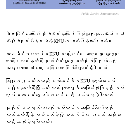
Public Service Announcement
ဒါ့အပြင် လေကြောင်း တိုက်ခိုက်မှုကြောင့် ပြည်သူလူထုနေအိမ် ၃လုံး
ထိခိုက်ပျက်စီးခဲ့တယ်လို့ KNUက ထုတ်ပြန်ထားပါတယ်။
အာဏာသိမ်းစစ်တပ်ဟာ KNU ထိန်းချုပ်ဒေသတွေက ကျေးရွာတွေကို
လေကြောင်းလက်နက်ကြီး တိုက်ခိုက်မှုတွေ ဆက်တိုက်ပြုလုပ်နေလို့
အရပ်သားသေဆုံးမှုတွေ မကြာခဏ ဖြစ်ပေါ်လျက်ရှိပါတယ်။
ဩဂုတ် ၂ရက်ကလည်း စစ်ကောင်စီက KNU ညောင်လေးပင်
ခရိုင် ကျောက်ကြီးမြို့နယ် လယ်မူသောရွာကို လေကြောင်းဗုံးကြဲခဲ့လို့ စစ်
ရှောင် ကလေးငယ်တွေအပါအဝင် ၄ဦး ဒဏ်ရာရခဲ့ပါတယ်။
ဇူလိုင် ၃၁ရက်ကလည်း စစ်တပ်က တောကြောင်ပေါက်ရွာကို
လက်နက်ကြီးနဲ့ ပစ်ခတ်ခဲ့လို့ အသက် ၆၀ အရွယ် အမျိုးသား
တဦး သေဆုံးခဲ့ရပါတယ်။