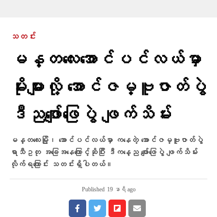
သတင်း
မန္တလေးအောင်ပင်လယ်မှာ
မိုးများလို့ အောင်ဇမ္ဗူဇာတ်ပွဲ
ဒီညဖျော်ဖြေပွဲ ဖျက်သိမ်း
မန္တလေးမြို့၊ အောင်ပင်လယ်မှာ ကနေတဲ့ အောင်ဇမ္ဗူဇာတ်ပွဲ
ရာသီဥတု အခြေအနေကြောင့်ဆိုပြီး ဒီကနေ့ည ဖျော်ဖြေပွဲ ဖျက်သိမ်း
လိုက်ရကြောင်း သတင်းရှိပါတယ်။
Published
19 နာရီ ago