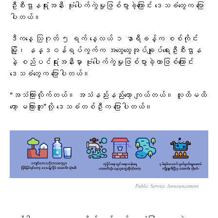
ဦးစီးဌာနရုံးအနီး ဗုံးပေါက်ကွဲမှုဖြစ်ပွားခဲ့ကြောင်း ဒေသခံတွေက ပြော
ပါတယ်။
ဒီကနေ့ သြဂုတ် ၅ ရက် နေ့လယ် ၁ နာရီခန့်က စစ်ကိုင်း
မြို့၊ နန္ဒဝန်ရပ်ကွက်က အထွေထွေအုပ်ချုပ်ရေးဦးစီးဌာန
နဲ့ စည်ပင်ရုံးအနီးမှာ ဗုံးပေါက်ကွဲမှုဖြစ်ပွားခဲ့တာဖြစ်ကြောင်း
ဒေသခံတွေက ပြောပါတယ်။
“အသံကြားလိုက်တယ်။ အသံနည်းနည်းတော့ ကျယ်တယ်။ လူထိမထိ
တော့ မကြားဘူး”လို့ ဒေသခံတစ်ဦးက ပြောပါတယ်။
Public Service Announcement