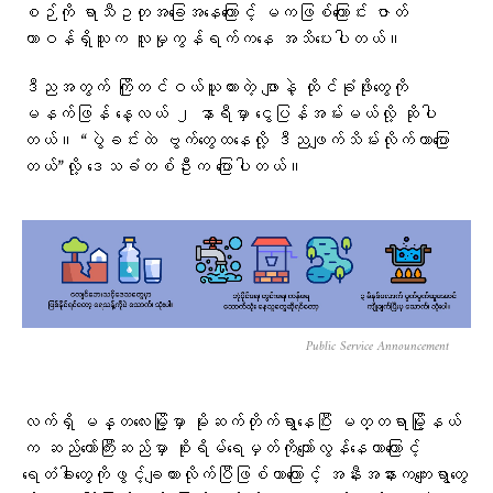
စဉ်ကို ရာသီဥတုအခြေအနေကြောင့် မကဖြစ်ကြောင်း ဇာတ်
တာဝန်ရှိသူက လူမှုကွန်ရက်ကနေ အသိပေးပါတယ်။
ဒီညအတွက် ကြိုတင်ဝယ်ယူထားတဲ့ ဖျာနဲ့ ထိုင်ခုံဖိုးတွေကို
မနက်ဖြန် နေ့လယ် ၂ နာရီမှာ ငွေပြန်အမ်းမယ်လို့ ဆိုပါ
တယ်။ “ပွဲခင်းထဲ ဗွက်တွေထနေလို့ ဒီညဖျက်သိမ်းလိုက်တာပြော
တယ်”လို့ ဒေသခံတစ်ဦးက ပြောပါတယ်။
Public Service Announcement
လက်ရှိ မန္တလေးမြို့မှာ မိုးဆက်တိုက်ရွာနေပြီး မတ္တရာမြို့နယ်
က ဆည်တော်ကြီးဆည်မှာ စိုးရိမ်ရေမှတ်ကိုကျော်လွန်နေတာကြောင့်
ရေတံခါးတွေကိုဖွင့်ချထားလိုက်ပြီဖြစ်တာကြောင့် အနီးအနားကကျေးရွာတွေ