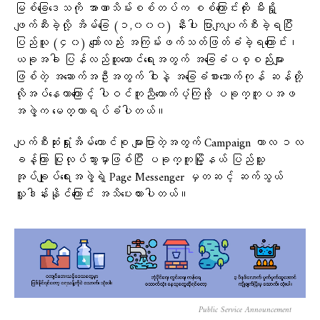
မြစ်ခြေဒေသကို အာဏာသိမ်းစစ်တပ်က စစ်ကြောင်းထိုး မီးရှို့
ဖျက်ဆီးခဲ့လို့ အိမ်ခြေ (၁,၀၀၀) နီးပါး ပြာကျပျက်စီးခဲ့ရပြီး
ပြည်သူ (၄၀) ကျော်လည်း အကြမ်းဖက်သတ်ဖြတ်ခံခဲ့ရကြောင်း၊
ယခုအခါ ပြန်လည်ထူထောင်ရေးအတွက် အခြေခံပစ္စည်းများ
ဖြစ်တဲ့ အဆောက်အဦးအတွက် ဝါးနဲ့ အခြေခံစားသောက်ကုန် ဆန်တို့
လိုအပ်နေတာကြောင့် ပါဝင်ကူညီထောက်ပံ့ကြဖို့ ပခုက္ကူပအဖ
အဖွဲ့က မေတ္တာရပ်ခံပါတယ်။
ပျက်စီးဆုံးရှုံးအိမ်ထောင်စု များပြားတဲ့အတွက် Campaign ကာလ ၁လ
ခန့်ကြာ ပြုလုပ်သွားမှာဖြစ်ပြီး ပခုက္ကူမြို့နယ် ပြည်သူ့
အုပ်ချုပ်ရေးအဖွဲ့ရဲ့ Page Messenger မှတဆင့် ဆက်သွယ်
လှူဒါန်းနိုင်ကြောင်း အသိပေးထားပါတယ်။
Public Service Announcement