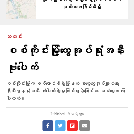
ချောက်မြို့နယ်ရှိ နရွဲတောရွာကိုစစ်တပ်က
ဒုတိယအကြိမ်မီးရှို့
သတင်း
စစ်ကိုင်းမြို့ထွေအုပ်ရုံးအနီး
ဗုံးပေါက်
စစ်ကိုင်းမြို့က စစ်ကောင်စီရဲ့မြို့နယ် အထွေထွေအုပ်ချုပ်ရေး
ဦးစီးဌာနရုံးအနီး ဗုံးပေါက်ကွဲမှုဖြစ်ပွားခဲ့ကြောင်း ဒေသခံတွေက ပြော
ပါတယ်။
Published
19 နာရီ ago