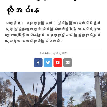
လိုအပ်နေ
​မကွေးတိုင်း၊ ပခုက္ကူမြို့နယ်၊ မြစ်ခြေမြို့က နေအိမ်မီးရှို့ခံ
ရတဲ့ ပြည်သူတွေအတွက် အိမ်ပြန်ဆောက်ဖို့ဝါးနဲ့ စားနပ်ရိက္ခာ
တွေ အရေးပေါ်လိုအပ်နေကြောင်း ပခုက္ကူမြို့နယ် ပြည်သူ့အုပ်ချုပ်
ရေးအဖွဲ့က သတင်းထုတ်ပြန်ပါတယ်။
Published
ဇွန် 9, 2026