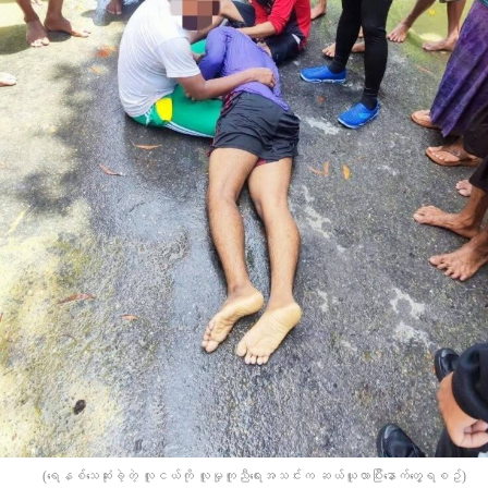
(​ရေနစ်​သေဆုံးခဲ့တဲ့ လူငယ်ကို လူမှုကူညီ​ရေးအသင်းက ဆယ်ယူလာပြီး​နောက်​တွေ့ရစဥ်)