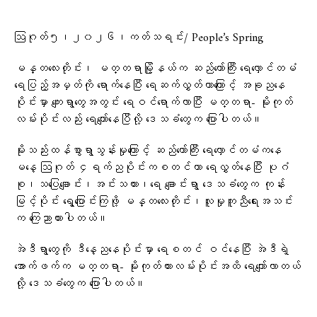
ဩဂုတ်၅၊၂၀၂၆၊ကတ်သရင်း/ People’s Spring
မန္တလေးတိုင်း၊ မတ္တရာမြို့နယ်က ဆည်တော်ကြီး ရေလှောင်တမံ
ရေပြည့်အမှတ်ကို ရောက်နေပြီး ရေဆက်လွှတ်တာကြောင့် အခု‌‌ညနေ
ပိုင်းမှာ ကျေးရွာတွေအတွင်း ရေဝင်‌ရောက်လာပြီး မတ္တရာ- မိုးကုတ်
လမ်းပိုင်းလည်း ရေကျော်နေပြီလို့ ဒေသခံတွေက ပြောပါတယ်။
မိုးသည်းထန်စွာရွာသွန်းမှုကြောင့် ဆည်တော်ကြီး ရေလှောင်တမံကနေ
မနေ့ ဩဂုတ် ၄ရက်ညပိုင်းကစတင်ကာ ရေလွှတ်နေပြီး ပုဂံ
စု၊သပြေချောင်း၊အင်းသကား၊ရေ‌ ချောင်းရွာ ဒေသခံတွေက ‌‌‌‌‌‌‌‌‌‌‌‌‌‌‌‌‌‌‌‌‌‌‌‌‌ကုန်း
မြင့်ပိုင်း ရွေ့ပြောင်းကြဖို့ မန္တလေးတိုင်း၊လူမှုကူညီရေးအသင်း
က ကြေညာထားပါတယ်။
အဲဒီရွာတွေကို ဒီနေ့ညနေပိုင်းမှာ ရေစတင် ဝင်နေပြီး အဲဒီ‌‌ရဲ့
အောက်ဖက်က မတ္တရာ- မိုးကုတ်ကားလမ်းပိုင်းအထိ ရေကျော်လာတယ်
လို့ ဒေသခံတွေက ပြောပါတယ်။