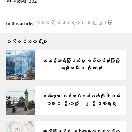
Views:
332
,
,
,
စစ်တပ်
စားနပ်ရိက္ခာ
မီးရှို့
မြစ်ခြေ
In this article:
ဆက်စပ်သတင်းများ
တနင်္သာရီမြို့နယ်မှာ စစ်တပ်ဗုံးကြဲလို့
အမျိုးသမီး ၁ ဦး သေဆုံး
စစ်တွေမှာ စစ်တပ်ပစ်ခတ်လို့ ငါးဖမ်း
သမား ၁ ဦး သေဆုံး၊ ၂ ဦး ဒဏ်ရာရ