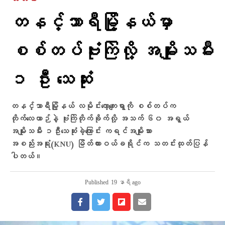
တနင်္သာရီမြို့နယ်မှာ
စစ်တပ်ဗုံးကြဲလို့ အမျိုးသမီး
၁ ဦး သေဆုံး
တနင်္သာရီမြို့နယ် လမိုင်းကော့ကျေးရွာကို စစ်တပ်က
တိုက်လေယာဉ်နဲ့ ဗုံးကြဲတိုက်ခိုက်လို့ အသက် ၆၀ အရွယ်
အမျိုးသမီး ၁ဦးသေဆုံးခဲ့ကြောင်း ကရင်အမျိုးသား
အစည်းအရုံး(KNU) မြိတ်ထားဝယ်ခရိုင်က သတင်းထုတ်ပြန်
ပါတယ်။
Published
19 နာရီ ago