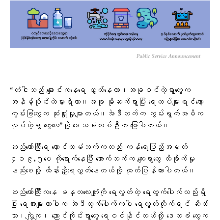
Public Service Announcement
“တံငါသည် ချောင်းကနေရေ လွှတ်နေတာ။အခုဝင်တဲ့ရွာတွေက
အနိမ့်ပိုင်းထဲမှာရှိတာ။အခု မိုးဆက်ရွာပြီး ရေထပ်များရင်တော့
ကွမ်းခြံတွေက ဆုံးရှုံးမှုများတယ်။အဲဒီဘက်က ကွမ်းရွက်အဓိက
လုပ်တဲ့ရွာ တွေလေ”လို့ ဒေသခံတစ်ဦးက ပြောပါတယ်။
ဆည်တော်ကြီးရေ လှောင်တမံဘက်ကလည်း ကန်ရေပြည့်အမှတ်
၄၁၉.၅ပေ ကိုရောက်နေပြီး အောက်ဘက်က ကျေးရွာတွေ ထိခိုက်မှု
နည်းစေဖို့ ထိန်းညှိရေလွှတ်နေတယ်လို့ ထုတ်ပြန်ထားပါတယ်။
ဆည်တော်ကြီးကနေ မန္တလေးကျုံးကို ရေလွှတ်တဲ့ ရေထွက်ပေါက်လည်းရှိ
ပြီး ရေအားများလာပါက အဲဒီထွက်ပေါက်ကပါ ရေလွှတ်လိုက်ရင် ဆိတ်
သာ၊ကျွဲကျ၊ ညောင်ကိုင်းရွာတွေ ရေဝင်နိုင်တယ်လို့ ဒေသခံ တွေက