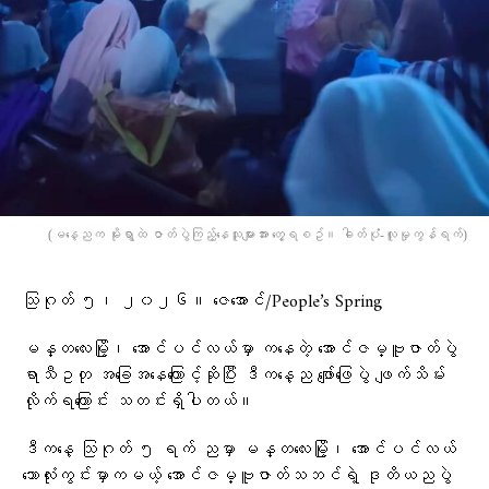
(မနေ့ညက မိုးရွာထဲ ဇာတ်ပွဲကြည့်နေသူများအား တွေ့ရစဥ်။ ဓါတ်ပုံံ-လူမှုကွန်ရက်)
သြဂုတ် ၅၊ ၂၀၂၆။ ဇေအောင်/People’s Spring
မန္တလေးမြို့၊ အောင်ပင်လယ်မှာ ကနေတဲ့ အောင်ဇမ္ဗူဇာတ်ပွဲ
ရာသီဥတု အခြေအနေကြောင့်ဆိုပြီး ဒီကနေ့ည ဖျော်ဖြေပွဲ ဖျက်သိမ်း
လိုက်ရကြောင်း သတင်းရှိပါတယ်။
ဒီကနေ့ သြဂုတ် ၅ ရက် ညမှာ မန္တလေးမြို့၊ အောင်ပင်လယ်
ဘောလုံးကွင်းမှာကမယ့် အောင်ဇမ္ဗူဇာတ်သဘင်ရဲ့ ဒုတိယညပွဲ