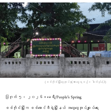
(စစ်ကိုင်းမြို့ထွေအုပ်ရုံးအား တွေ့ရစဥ်။ ဓါတ်ပုံံ-CJ)
သြဂုတ် ၅၊ ၂၀၂၆။မေရီ/People’s Spring
စစ်ကိုင်းမြို့က စစ်ကောင်စီရဲ့မြို့နယ် အထွေထွေအုပ်ချုပ်ရေး