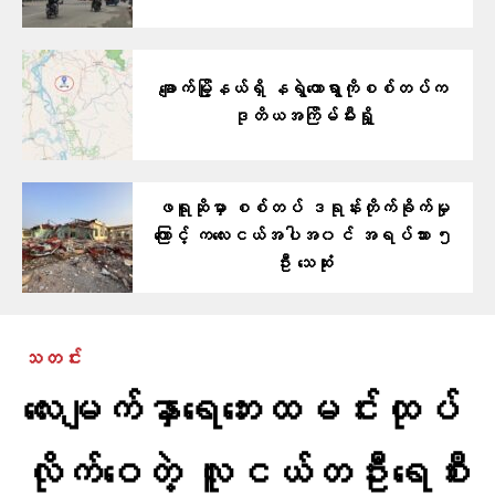
ချောက်မြို့နယ်ရှိ နရွဲတောရွာကိုစစ်တပ်က
ဒုတိယအကြိမ်မီးရှို့
ဖရူဆိုမှာ စစ်တပ် ဒရုန်းတိုက်ခိုက်မှု
ကြောင့် ကလေးငယ်အပါအ၀င် အရပ်သား ၅
ဦး သေဆုံး
သတင်း
လေးမျက်နှာရေဘေးထမင်းထုပ်
လိုက်ဝေတဲ့ လူငယ်တဦးရေစီး