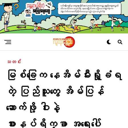
သတင်း
မြစ်ခြေက နေအိမ်မီးရှို့ခံရ
တဲ့ ပြည်သူတွေ အိမ်ပြန်
ဆောက်ဖို့ ဝါးနဲ့
စားနပ်ရိက္ခာ အရေးပေါ်