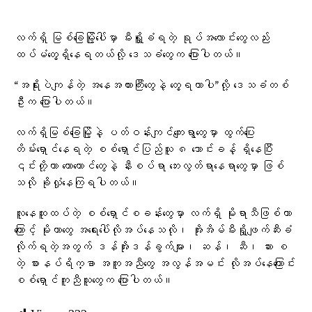
လက်ရှိ မြစ်ခြေမြို့ပေါ်မှာ မီးရှိူ့ခံရတဲ့ ရုပ်အလောင်းတွေလည်း
ထပ်မံတွေ့ရှိနေရတယ်လို့ ဒေသခံတွေက ပြောပါတယ်။
“အရိုးပဲကျန်တဲ့ အနေအထားကြီးတွေနဲ့ တွေ့ရတာပါ”လို့ ဒေသခံတစ်
ဦးက ပြောပါတယ်။
လက်ရှိမြစ်ခြေမြို့နဲ့ ပတ်ဝန်းကျင်ကျေးရွာတွေမှာ ထွက်ပြေး
တိမ်းရှောင်နေရတဲ့ စစ်ရှောင်ပြည်သူ ၈ သောင်းခန့် ရှိနေပြီး
၎င်းတို့ဟာ တောတောင်တွေနဲ့ နီးစပ်ရာ ဘေးလွတ်ရာနေရာတွေမှာ ဖြစ်
သလို ခိုလှုံနေကြရပါတယ်။
လူနေထူထပ်တဲ့ စစ်ရှောင်စခန်းတွေမှာ လက်ရှိ မိုးရာသီဖြစ်တာ
ကြောင့် မိုးကာတွေ အရေးပေါ်လိုအပ်နေသလို၊ အိုးအိမ်မီးရှို့ဖျက်ဆီးခံ
လိုက်ရတဲ့အတွက် ဒန်အိုးဒန်ခွက်များ၊ ဆန်၊ ဆီ၊ ဆား စ
တဲ့ စားနပ်ရိက္ခာ အကူအညီတွေ အလွန်အမင်း လိုအပ်နေကြောင်း
စစ်ရှောင်ကူညီသူတွေက ပြောပါတယ်။