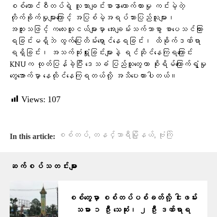
စစ်ကောင်စီတပ်ရဲ့ လူသားချင်းစာနာထောက်ထားမှု ကင်းမဲ့တဲ့
တိုက်ခိုက်မှုများကြောင့် အပြစ်မဲ့အရပ်သားပြည်သူများ၊
အထူးသဖြင့် ကလေးသူငယ်များမှာ အေးချမ်းသက်သာစွာ စာပေသင်ကြား
ရခြင်းမရှိဘဲ ထွက်ပြေးတိမ်းရှောင်နေရခြင်း၊ ထိခိုက်ဒဏ်ရာ
ရရှိခြင်း၊ အသက်ဆုံးရှုံးခြင်းများနဲ့ ရင်ဆိုင်နေကြရကြောင်း
KNUက ထုတ်ပြန်ခဲ့ပြီး ဒေသခံ ပြည်သူတွေဟာ စိုးရိမ်ကြောက်ရွံ့မှု
တွေအောက်မှာ နေထိုင်နေကြရတယ်လို့ အသိပေးထားပါတယ်။
Views:
107
,
,
စစ်တပ်
တနင်္သာရီမြို့နယ်
ဗုံးကြဲ
In this article:
ဆက်စပ်သတင်းများ
စစ်တွေမှာ စစ်တပ်ပစ်ခတ်လို့ ငါးဖမ်း
သမား ၁ ဦး သေဆုံး၊ ၂ ဦး ဒဏ်ရာရ