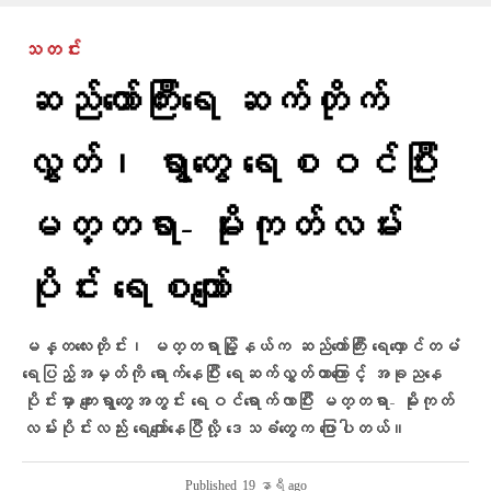
သတင်း
ဆည်တော်ကြီးရေ ဆက်တိုက်
လွှတ်၊ ရွာတွေ ရေစဝင်ပြီး
မတ္တရာ- မိုးကုတ်လမ်း
ပိုင်း ရေစကျော်
မန္တလေးတိုင်း၊ မတ္တရာမြို့နယ်က ဆည်တော်ကြီး ရေလှောင်တမံ
ရေပြည့်အမှတ်ကို ရောက်နေပြီး ရေဆက်လွှတ်တာကြောင့် အခု‌‌ညနေ
ပိုင်းမှာ ကျေးရွာတွေအတွင်း ရေဝင်‌ရောက်လာပြီး မတ္တရာ- မိုးကုတ်
လမ်းပိုင်းလည်း ရေကျော်နေပြီလို့ ဒေသခံတွေက ပြောပါတယ်။
Published
19 နာရီ ago