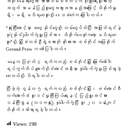
အဆိုပါနေရာတွေဟာ အာဏာသိမ်းစစ်တပ်က လုံခြုံရေးယူထားတဲ့
အတွက် သာမန်ပြည်သူတွေအသွားအလာနည်းတာကြောင့် ထိခိုက်မှု
ရှိ၊မရှိ မသိရသေးဘူးလို့ ဒေသခံ​တေံက ပြောပါတယ်။
“ရုံးကြီးထောင့်မှာ ခတွေ မိုင်းတွေ့လို့ လမ်းတွေပိတ်ပြီး လာဖြုတ်ရင်းနဲ့
ဗုံး(မိုင်း)ပေါက်ကွဲမူ့ဖြစ်တာ။ ထိခိုက်သေဆုံးကတော့ မသိရသေး
ဘူး”လို့ မြို့ခံတစ်ဦးရဲ့စကားကို ကိုးကားကာ စစ်ကိုင်းအခြေစိုက်
Ground Press က ဖော်ပြပါတယ်။
မနေ့က သြဂုတ် ၄ ရက်ကလည်း စစ်ကိုင်းမြို့ မြောက်ဘော်ဂါ
ရပ်ကွက်ထိပ် ကျောက်ဝိုင်းဟောင်းအနီးမှာ ဗုံးပေါက်ကွဲမှုဖြစ်ပွားခဲ့
သေးတယ်လို့ သိရပါတယ်။
ပြီးခဲ့တဲ့ ဇွန်လ ၅ ရက်ကလည်း စစ်ကိုင်းမြို့၊ စစ်ကောင်စီ
လက်အောက်ခံ လူဝင်မှုကြီးကြပ်ရေးနှင့် ပြည်သူ့အင်အား
ဝန်ကြီးဌာန (လဝကရုံး) ဗုံးပေါက်ကွဲပြီး လူ ၂၀ ဝန်းကျင်
ထိခိုက်ဒဏ်ရာရခဲ့ပါတယ်။
Views:
198