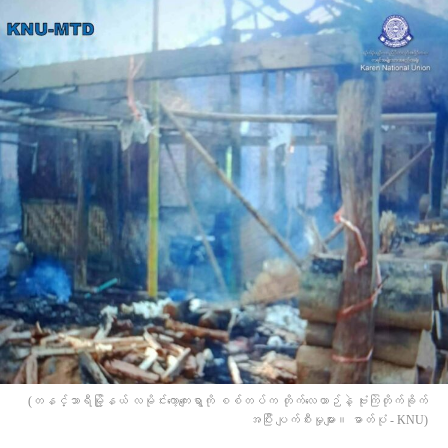
(တနင်္သာရီမြို့နယ် လမိုင်းကော့ကျေးရွာကို စစ်တပ်က တိုက်လေယာဉ်နဲ့ ဗုံးကြဲတိုက်ခိုက်
အပြီး ပျက်စီးမှုများ။ ဓာတ်ပုံ - KNU)