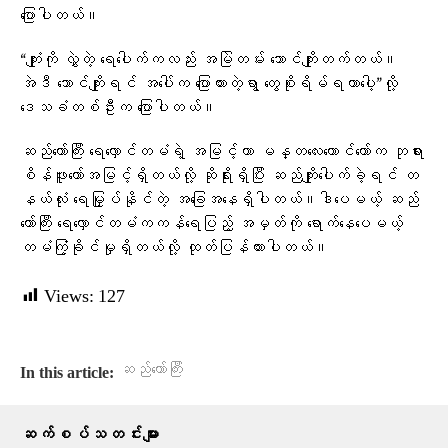
ပြောပါတယ်။
“ကျုံးကို လွှဲတဲ့ ရေပေါက်ကလည်း အမြဲတမ်း ဘောင်ကျိုးတက်တယ်။
အဲဒီ ဘောင်ကျိုးရင် အပေါ်က ပြောထားတဲ့ရွာ တွေစိုးရိမ်ရတာပေါ့”လို့
ဒေသခံတစ်ဦးက ပြောပါတယ်။
ဆည်တော်ကြီး ရေလှောင်တမံရဲ့ အမြင့်ဟာ မန္တလေးတောင်တော်က ဘုရား
စိန်ဖူးတော်အမြင့်ရှိတယ်လို့ ဆိုရိုးရှိပြီး ဆည်ကျိုးပေါက်ခဲ့ရင် တ
နယ်လုံး ရေမြှုပ်နိုင်တဲ့ အခြေအနေရှိပါတယ်။ဒါပေမယ့် ဆည်
တော်ကြီး ရေလှောင်တမံကကန်ရေပြည့် အမှတ်ကို ရောက်နေပေမယ့်
တမံကြံ့ခိုင်မှုရှိတယ်လို့ ထုတ်ပြန်ထားပါတယ်။
Views:
127
ဆည်တော်ကြီး
In this article:
ဆက်စပ်သတင်းများ