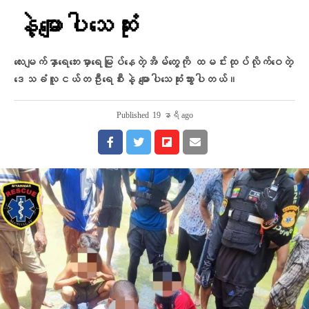
နဲ့မျောပါသေဆုံး
လေးမျက်နှာရေဘေးမှာရေမြုပ်နေတဲ့အိမ်တွေကို ထမင်းထုပ်လိုက်ဝေတဲ့
ဒေသခံလူငယ်တဦးရေစီးနဲ့ မျောပါသေဆုံးသွားပါတယ်။
Published
19 နာရီ ago