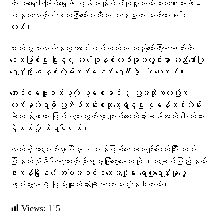
ကို အရေးပေါ်ပြောင်းရွှေ့ဖို့ မြန်မာနိုင်ငံလူမှုကယ်ဆယ်ရေးအဖွဲ့ –
မန္တလေးတိုင်းဒေသကြီးကော်မတီက မနေ့ညက သတိပေးခဲ့ပါ
တယ်။
ဇာတ်ပွဲလာလုပ်နေတဲ့ အောင်ပင်လယ်ဟာ ဆည်တော်ကြီးရေရောက်တဲ့
ဒေသဖြစ်ပြီး ပြီးခဲ့တဲ့ ဆယ်စုနှစ်တစ်ခုအတွင်းမှာ ဆည်တော်ကြီး
ရေလျှံလို့ ရေနှစ်ကြိမ်ထက်မနည်း ရေကြီးခဲ့ဖူးပါသေးတယ်။
အောင်ဇမ္ဗူဇာတ်ပွဲကို ပွဲမစခင် ၃ ညအလိုကတည်းက
လက်မှတ်ရဖို့ ညအိပ်တန်းစီသူတွေရှိခဲ့ပြီး ပုံမှန်တစ်သိန်း
ခွဲတန်ဖျာဟာ ပြင်ပစျေးကွက်မှာ ကျပ်လေးသိန်းခန့်အထိ ပေါက်သွား
ခဲ့တယ်လို့ သိရပါတယ်။
လက်ရှိ လေးမျက်နှာမြို့မှာ ငဝန်မြစ်ရေကာတာကျိုးပေါက်ပြီး တစ်
မြို့နယ်လုံးနီးပါးရေဘေးကိုဆိုးရွာစွာကြုံတွေ့နေသလို ၊ကချင်ပြည်နယ်
ဖားကန့်မြို့နယ် အပါအဝင်ဒသေအချို့မှာ ရေကြီးရေလျှံမှုတွေ
ဖြစ်ပွားနေပြီး ပြည်သူသိန်းချီ ရေဘေးသင့်နေပါတယ်။
Views:
115