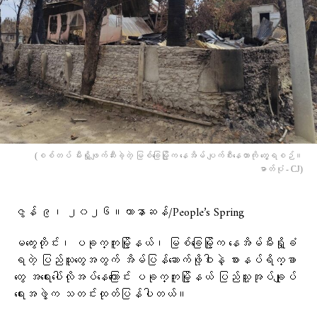
(စစ်တပ် မီးရှို့ဖျက်ဆီးခဲ့တဲ့ မြစ်ခြေမြို့က နေအိမ် ပျက်စီးနေတာကို တွေ့ရစဉ်။
ဓာတ်ပုံ - CJ)
ဇွန် ၉၊ ၂၀၂၆။ဟာနာဆန်/People’s Spring
​မကွေးတိုင်း၊ ပခုက္ကူမြို့နယ်၊ မြစ်ခြေမြို့က နေအိမ်မီးရှို့ခံ
ရတဲ့ ပြည်သူတွေအတွက် အိမ်ပြန်ဆောက်ဖို့ဝါးနဲ့ စားနပ်ရိက္ခာ
တွေ အရေးပေါ်လိုအပ်နေကြောင်း ပခုက္ကူမြို့နယ် ပြည်သူ့အုပ်ချုပ်
ရေးအဖွဲ့က သတင်းထုတ်ပြန်ပါတယ်။