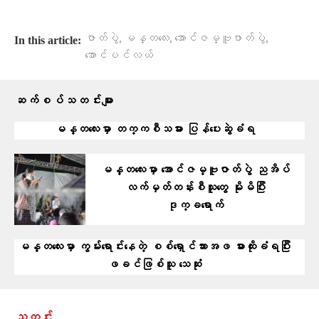
,
,
,
ဇာတ်ပွဲ
မန္တလေး
အောင်ဇမ္ဗူဇာတ်ပွဲ
In this article:
အောင်ပင်လယ်
ဆက်စပ်သတင်းများ
မန္တလေးမှာ တက္ကစီသမား ပြန်ပေးဆွဲခံရ
မန္တလေးမှာ အောင်ဇမ္ဗူဇာတ်ပွဲ ညအိပ်
လက်မှတ်တန်းစီသူတွေ မိုးမိပြီး
ဒုက္ခရောက်
မန္တလေးမှာ ကွမ်းရောင်းနေတဲ့ စစ်ရှောင်သားအဖ ဓားထိုးခံရပြီး
ဖခင်ဖြစ်သူ သေဆုံး
သတင်း