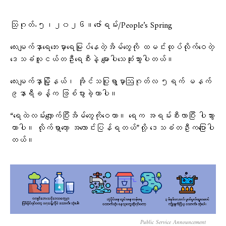
သြဂုတ်-၅၊၂၀၂၆။ဇော်ရမ်း/People’s Spring
လေးမျက်နှာရေဘေးမှာရေမြုပ်နေတဲ့အိမ်တွေကို ထမင်းထုပ်လိုက်ဝေတဲ့
ဒေသခံလူငယ်တဦးရေစီးနဲ့ မျောပါသေဆုံးသွားပါတယ်။
လေးမျက်နှာမြို့နယ်၊ အိုင်သပြုရွာမှာဩဂုတ်လ ၅ရက် မနက်
၉နာရီခန့်က ဖြစ်ပွားခဲ့တာပါ။
“ရေထဲလမ်းလျှောက်ပြီးအိမ်တွေကိုဝေတာ။ ရေက အရမ်းစီးလာပြီး ပါသွား
တာပါ။ လိုက်ရှာတော့ အလောင်းပြန်ရတယ်”လို့ ဒေသခံတဦးကပြောပါ
တယ်။
Public Service Announcement