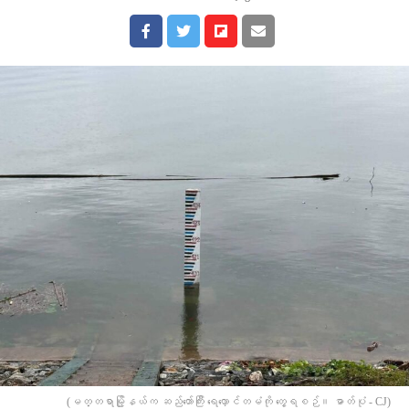
(မတ္တရာမြို့နယ်က ဆည်တော်ကြီး ရေလှောင်တမံကို တွေ့ရစဉ်။ ဓာတ်ပုံ - CJ)