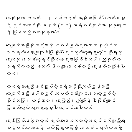
သေဆုံးသူဟာ အသက် ၂၂ နှစ်အရွယ် အမျိုးသားဖြစ်ပါတယ်။သူ့
ရဲ့ ရုပ်အလောင်းကို မနက် (၁၁) နာရီဝန်းကျင်မှာ လူမှုရေးအ
ဖွဲ ‌ပြန်လည်ဆယ်ယူခဲ့တာပါ။
လေးမျက်နှာမြို့ကိုကာရံထားတဲ့ ငဝန်မြစ်ရေကာတာဟာ ဇူလိုင်လ
၃၀ရက်နေ့မှာကျိုးကျခဲ့ပြီး မြို့ပေါ်ရပ်ကွက်တွေရောရွာတွေပါ ဆိုးရွားတဲ့
ရေဘေးကို ဒေသခံတွေရင်ဆိုင်နေရတာဖြစ်ပါတယ်။ဩဂုတ်လ
၃ရက်ကလည်း အသက် ၆၀ကျော် ဒေသခံတဦး ရေနစ်သေဆုံးခဲ့ပါ
တယ်။
လက်ရှိမှာရေကြီးနစ်မြုပ်တဲ့ဧရိယာပိုမိုကျယ်ပြန့်လာပြီး
လေးမျက်နှာမြို့နယ်အပြင် ဘေးပတ်ဝန်းကျင်ဒေသတွေဖြစ်တဲ့
အိုင်သပြု၊ ဟင်္သာတ၊ ရေကြည်၊ ကျုံကျော်နဲ့ ငါးသိုင်းချောင်း
မြို့နယ်တွေထဲကကျေးရွာတွေမှာပါ ရေဝင်နေပါတယ်။
ရေစီးကြမ်းနေတဲ့အတွက် ရပ်ဝေးဒေသကလာတဲ့အရပ်ဖက်ကူညီရေး
အဖွဲ့ဝင်တွေအနေနဲ့ သတိပြုသွားလာကြဖို့ ဒေသခံပရဟိတအဖွဲ့