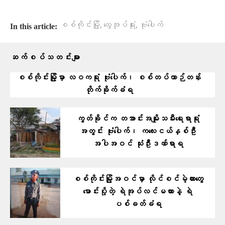
,
,
စစ်ကိုင်းမြို့
ထွေအုပ်ရုံး
ဗုံးပေါက်
In this article:
ဆက်စပ်သတင်းများ
စစ်ကိုင်းမြို့မှာ လဝကရုံး ဗုံးပေါက်၊ စစ်တပ်ယာဉ်တန်း
တိုက်ခိုက်ခံရ
ကွတ်ခိုင်က တအာင်းအမျိုးသမီးရေးရာရုံး
အတွင်း ဗုံးပေါက်၊ ကလေးငယ်နှစ်ဦး
အပါအဝင် သုံးဦးဒဏ်ရာရ
စစ်ကိုင်းမြို့အဝင်မှာ လိုင်စင်မဲ့ကားတွေ
မောင်းပို့တဲ့ ရဲအုပ်လင်မယားနဲ့ ရဲ
ပစ်ခတ်ခံရ