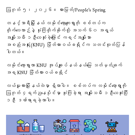
ဩဂုတ် ၅၊ ၂၀၂၆။ ထားမြတ်/People’s Spring
တနင်္သာရီမြို့နယ် လမိုင်းကော့ကျေးရွာကို စစ်တပ်က
တိုက်လေယာဉ်နဲ့ ဗုံးကြဲတိုက်ခိုက်လို့ အသက် ၆၀ အရွယ်
အမျိုးသမီး ၁ဦးသေဆုံးခဲ့ကြောင်း ကရင်အမျိုးသား
အစည်းအရုံး(KNU) မြိတ်ထားဝယ်ခရိုင်က သတင်းထုတ်ပြန်
ပါတယ်။
လမိုင်းကော့ရွာဟာ KNU အုပ်ချုပ်နယ်နယ်မြေ သတ်မှတ်ချက်
အရ KNU မြိတ်ထားဝယ်ခရိုင်
‎လယ်မူလားမြိုနယ်ထဲမှာ ရှိတာပါ။ စစ်တပ်က လမိုင်းကော့ရွာကို
ဩဂုတ် ၄ရက်ညနေပိုင်းမှာ ဗုံးကြဲခဲ့ရာ အမျိုးသမီး ၁ဦးသေဆုံးပြီး
၁ဦး ဒဏ်ရာရခဲ့တာပါ။