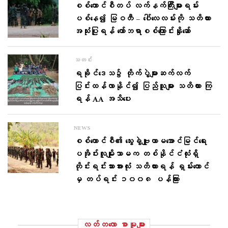
စစ်ကောင်စီတပ် လက်နက်ကြီးများရမ်း
ပစ်နေ၍ မြဝတီ – ဝေါ်လေလမ်းကို သတိထား
အသုံးပြုရန် ကော်ဘရာစစ်ကြောင်းနှိုးဆော်
သတင်း
ရခိုင်ဒေသ၌ တိုက်ပွဲများဆက်လက်
ပြင်းထန်လာနိုင်၍ ပြည်သူများ သတိထား ကြ
ရန် AA အသိပေး
NEWS
စစ်ကောင်စီ၏ သွေးခွဲဗျူဟာမအောင်မြင်ရေး
ပအိုဝ်းလူမျိုးသာမက တစ်နိုင်ငံလုံးရှိ
တိုင်းရင်းသားအားလုံး သတိထားရန် ရှမ်းတောင်
မှ တပ်ရင်း ၁၀၀၈ ပန်ကြား
လတ်တ‌လော စာမူများ