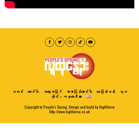
သတင်း
ဆောင်းပါး
အတွေးအမြင်
ဘာသာပြန်ဆောင်းပါး
မေးမြန်းခန်း
ရသ
ထိုင်း – ကမ္ဘောဒီးယား
Copyright to People's Spring. Design and build by HighHorse
http://www.highhorse.co.uk