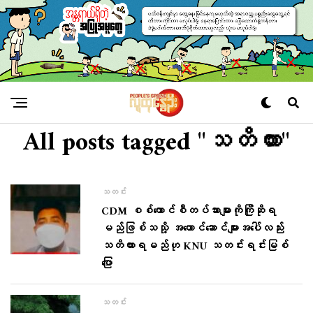
All posts tagged "သတိထား"
သတင်း
CDM စစ်ကောင်စီတပ်သားများကိုကြိုဆိုရ
မည်ဖြစ်သသို့ အယောင်ဆောင်များအပေါ်လည်း
သတိထားရမည်ဟု KNU သတင်းရင်းမြစ်
ပြော
သတင်း