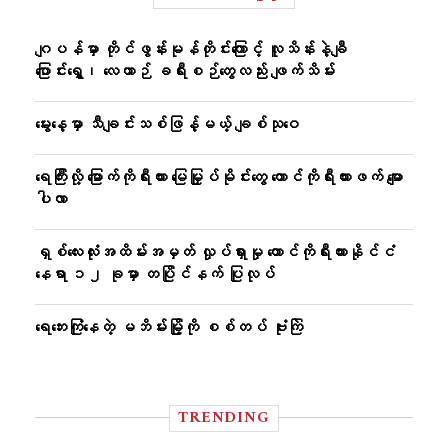
ဂျပန်မှာ တိုင်ဖွန်းမုန်တိုင်းကြောင့် လူသိန်းနဲ့ချီ
ပြောင်းရွှေ့၊ လေယာဉ် ခရီးစဉ်တွေလည်း ဖျက်သိမ်း
မွေးနေ့မှာ သီချင်းသစ်ဖြန့်မယ့် ချစ်သုဝေ
ရေကြီးလို့ မြောက်ကိုရီးယား မြေမြှုပ်မိုင်းတွေ တောင်ကိုရီးယားဖက် မျော
ပါလာ
ရှစ်လေးလုံးအထိမ်းအမှတ် လှုပ်ရှားမှု တောင်ကိုရီးယားနိုင်ငံ
နေရာ ၁၂ ခုမှာ တပြိုင်နက် ပြုလုပ်
ရေဘေးကြုံနေတဲ့ မဘိမ်းမြို့ကို စစ်တပ် ဗုံးကြဲ
TRENDING