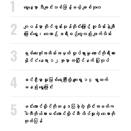
မွေးနေ့မှာ သီချင်းသစ်ဖြန့်မယ့် ချစ်သုဝေ
ဂျပန်မှာ တိုင်ဖွန်းမုန်တိုင်းကြောင့် လူသိန်းနဲ့ချီ
ပြောင်းရွှေ့၊ လေယာဉ် ခရီးစဉ်တွေလည်း ဖျက်သိမ်း
ရှစ်လေးလုံးအထိမ်းအမှတ် လှုပ်ရှားမှု တောင်ကိုရီးယား
နိုင်ငံ နေရာ ၁၂ ခုမှာ တပြိုင်နက် ပြုလုပ်
ခင်ဦးမှာ မူးမြစ်ရေကြီးလို့ ကျေးရွာ ၁၄ ရွာထက်
မနည်း ရွှေ့ပြောင်း
မင်းအောင်လှိုင်ကိုဆန္ဒပြခဲ့တဲ့ ထိုင်းအမတ်က
ပါတီကိုယ်စားမင်းအောင်လှိုင်ဆီ လိပ်မူတဲ့ ပေးစာကို
ထုတ်ပြန်