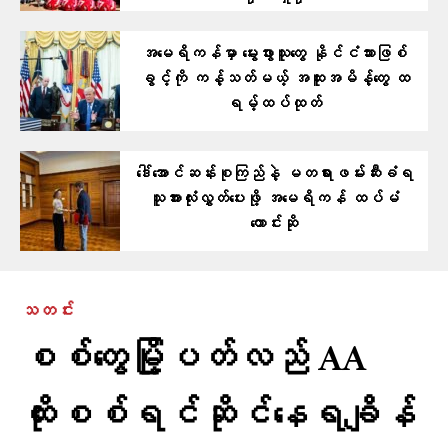
အမေရိကန်မှာ မွေးဖွားသူတွေ နိုင်ငံသားဖြစ်
ခွင့်ကို ကန့်သတ်မယ့် အထူးအမိန့်တွေ ထ
ရမ့်ထပ်ထုတ်
ဒေါ်အောင်ဆန်းစုကြည်နဲ့ မတရားဖမ်းဆီးခံရ
သူအားလုံးလွှတ်ပေးဖို့ အမေရိကန် ထပ်မံ
တောင်းဆို
သတင်း
စစ်တွေမြို့ပတ်လည် AA
ထိုးစစ်ရင်ဆိုင်နေရချိန်