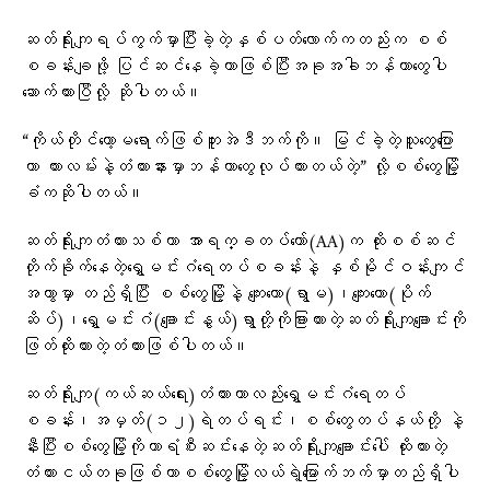
ဆတ်ရိုးကျရပ်ကွက်မှာပြီးခဲ့တဲ့နှစ်ပတ်လောက်ကတည်းက စစ်
စခန်းချဖို့ ပြင်ဆင်နေခဲ့တာဖြစ်ပြီးအခုအခါဘန်ကာတွေပါ
ဆောက်ထားပြီလို့ ဆိုပါတယ်။
“ကိုယ်တိုင်တော့မရောက်ဖြစ်ဘူးအဲဒီဘက်ကို။ မြင်ခဲ့တဲ့သူတွေပြော
တာ ကားလမ်းနဲ့တံတားနားမှာဘန်ကာတွေလုပ်ထားတယ်တဲ့” လို့စစ်တွေမြို့
ခံကဆိုပါတယ်။
ဆတ်ရိုးကျတံတားသစ်ဟာ အာရက္ခတပ်တော်(AA)က ထိုးစစ်ဆင်
တိုက်ခိုက်နေတဲ့ရွှေမင်းဂံရေတပ်စခန်းနဲ့ နှစ်မိုင်ဝန်းကျင်
အကွာမှာ တည်ရှိပြီး စစ်တွေမြို့နဲ့ ကျေးတော(ရွာမ)၊ကျေးတော(ပိုက်
ဆိပ်)၊ရွှေမင်းဂံ(ချောင်းနွယ်)ရွာတို့ကိုခြားထားတဲ့ဆတ်ရိုးကျချောင်းကို
ဖြတ်ထိုးထားတဲ့တံတားဖြစ်ပါတယ်။
ဆတ်ရိုးကျ(ကယ်ဆယ်ရေး)တံတားဟာလည်းရွှေမင်းဂံရေတပ်
စခန်း၊အမှတ်(၁၂)ရဲတပ်ရင်း၊စစ်တွေတပ်နယ်တို့ နဲ့
နီးပြီးစစ်တွေမြို့ကိုကာရံစီးဆင်းနေတဲ့ဆတ်ရိုးကျချောင်းပေါ် ထိုးထားတဲ့
တံတားငယ်တခုဖြစ်ကာစစ်တွေမြို့လယ်ရဲ့မြောက်ဘက်မှာတည်ရှိပါ