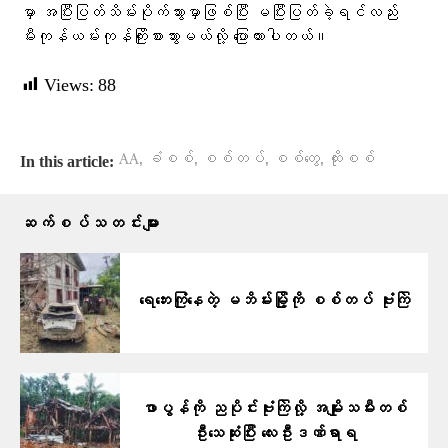
မှာ အပြီးပြတ်သိမ်းပိုက်သွားမှာဖြစ်ပြီး မပြီးပြတ်ခဲ့ရင်လည်း
မီးကုန်ယမ်းကုန်ကြိုးစားသွားမယ်လို့ ​ပြောထားပါတယ်။
Views:
88
,
,
,
,
AA
ခံစစ်
စစ်တပ်
စစ်တွေ
ထိုးစစ်
In this article:
ဆက်စပ်သတင်းများ
ရေဘေးကြုံနေတဲ့ မဘိမ်းမြို့ကို စစ်တပ် ဗုံးကြဲ
ဖာပွန်ကို ညပိုင်းဗုံးကြဲလို့ အမျိုးသမီးတစ်
ဦးသေဆုံးပြီး လေးဦးဒဏ်ရာရ