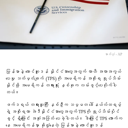
ဓာတ်ပုံ - AP
မြန်မာနဲ့ တောင်ဆူဒန် နိုင်ငံသားတွေအတွက် ယာယီ အကာအကွယ်
ပေးမှု သတ်မှတ်ချက် (TPS)ကို အမေရိကန် အစိုးရ ရုပ်သိမ်း
နိုင်ဖို့ အမေရိကန် တရားရုံး နှစ်ခုက လမ်းဖွင့်ပေးလိုက်ပါ
တယ်။
ဖက်ဒရယ် တရားသူကြီး နှစ်ဦးက သမ္မတ ဒေါ်နယ်လ်ထရမ့်
ရဲ့ အစိုးရဟာ အဲဒီနိုင်ငံသားတွေအတွက် TPSကို ရုပ်သိမ်းပိုင်
ခွင့် ရှိကြောင်း အဆုံးအဖြတ် ပေးခဲ့ပါတယ်။ ဒါကြောင့် TPS အောက်က
နေ အမေရိကန်မှာ ခိုလှုံနေတဲ့ မြန်မာနဲ့ တောင်ဆူဒန်