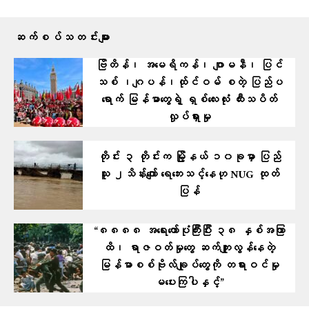
ဆက်စပ်သတင်းများ
ဗြိတိန်၊ အမေရိကန်၊ ဂျာမနီ၊ ပြင်
သစ် ၊ဂျပန်၊ထ်ုင်ဝမ် စတဲ့ ပြ​ည်ပ
ရောက် မြန်မာတွေရဲ့ ရှစ်လေးလုံး ထီးသပိတ်
လှုပ်ရှားမှု
တိုင်း ၃ တိုင်းက မြို့နယ် ၁၀ခုမှာ ပြည်
သူ ၂သိန်းကျော် ရေဘေးသင့်နေဟု NUG ထုတ်
ပြန်
“၈၈၈၈ အရေးတော်ပုံကြီးပြီး ၃၈ နှစ်အကြာ
ထိ၊ ရာဇဝတ်မှုတွေ ဆက်ကျူးလွန်နေတဲ့
မြန်မာစစ်ဗိုလ်ချုပ်တွေကို တရားဝင်မှု
မပေးကြပါနှင့်”