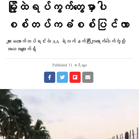
မြို့ထဲရပ်ကွက်တွေမှာပါ
စစ်တပ်ကခံစစ်ပြင်လာ
ကျားမသောက်တပ်ရင်းထဲ AA ရဲလက်နက်ကြီးကျရောက်ပေါက်ကွဲလို့
အသေအပျောက်ရှိ
Published
11 နာရီ ago