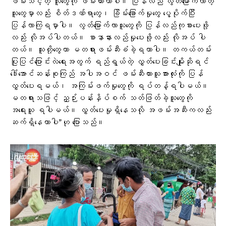
ဖမ်းသင့်တဲ့ လူတွေကို ဖမ်းထားတာပါ။ ပြန်လည် လွတ်မြောက်လာတဲ့
သူတွေမှာလည်း စိတ်ဒဏ်ရာတွေ၊ ခြိမ်းခြောက်မှု‌တွေ ပွေ့ပိုက်ပြီး
ပြန်လာကြရမှာပါ။ လွတ်မြောက်လာသူတွေကို ပြန်လည်ကုစားပေးဖို့
လည်း လိုအပ်ပါတယ်။ စာနာနားလည်မှုပေးဖို့လည်း လိုအပ် ပါ
တယ်။ သူတို့တွေဟာ မတရားဖမ်းဆီးခံခဲ့ရတာပါ။ တကယ်တမ်း
ပြုပြင်ပြောင်းလဲရေးအတွက် ရည်ရွယ်တဲ့ လွှတ်ပေးခြင်းမျိုးဆိုရင်
ဒေါ်အောင်ဆန်းစုကြည် အပါအဝင် ဖမ်းဆီးထားသူအားလုံးကို ပြန်
လွှတ်ပေးရမယ်၊ အကြမ်းဖက်မှုတွေကို ရပ်တန့်ရပါမယ်။
မတရားသဖြင့် ညှဉ်းပန်းနှိပ်စက် သတ်ဖြတ်ခဲ့သူတွေကို
အရေးယူ ရပါမယ်။ လွှတ်ပေးမှုရှိနေသလို အဖမ်းအဆီးကလည်း
ဆက်ရှိနေတာပါ”ဟု ​ပြောသည်။