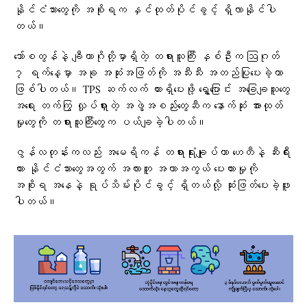
နိုင်ငံသားတွေကို အစိုးရက နှင်ထုတ်ပိုင်ခွင့် ရှိလာနိုင်ပါ
တယ်။
ဘော်စတွန်နဲ့ ချီကာဂိုတို့မှာရှိတဲ့ တရားသူကြီး နှစ်ဦးက ဩဂုတ်
၇ ရက်နေ့မှာ အခု အဆုံးအဖြတ်ကို အသီးသီး အတည်ပြုပေးခဲ့တာ
ဖြစ်ပါတယ်။ TPS ဆက်လက် ထားရှိပေးဖို့ ရွှေ့ပြောင်း အခြေချသူတွေ
အရေး တက်ကြွ လှုပ်ရှားတဲ့ အဖွဲ့အစည်းတွေဆီက နောက်ဆုံး အားထုတ်
မှုတွေကို တရားသူကြီးတွေက ပယ်ချခဲ့ပါတယ်။
ဇွန်လတုန်းကလည်း အမေရိကန် တရားရုံးချုပ်ဟာ ဟေတီနဲ့ ဆီးရီး
ယား နိုင်ငံသားတွေအတွက် အလားတူ အကာအကွယ် ပေးထားမှုကို
အစိုးရ အနေနဲ့ ရုပ်သိမ်းပိုင်ခွင့် ရှိတယ်လို့ ဆုံးဖြတ်ပေးခဲ့ဖူး
ပါတယ်။