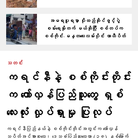
အမရပူရမှာ ပိုးထည်ဆိုင်ဖွင့်ပွဲ
စမ်းရေမိုးတက် မယ်ဆိုပြီး စစ်တပ်က
စစ်ကိုင်း-မန္တလေးလမ်းပိုင်း ယာယီပိတ်
သတင်း
ကရင်နီနဲ့ စစ်ကိုင်းတိုင်း
က တော်လှန်ပြည်သူတွေ ရှစ်
လေးလုံး လှုပ်ရှားမှု ပြုလုပ်
ကရင်နီပြည်နယ်နဲ့ စစ်ကိုင်းတိုင်းအတွင်းက တော်လှန်
သပိတ်အင်အားစုတွေ၊ ဒေသခံပြည်သူတွေဟာ (၃၈) နှစ်မြောက်