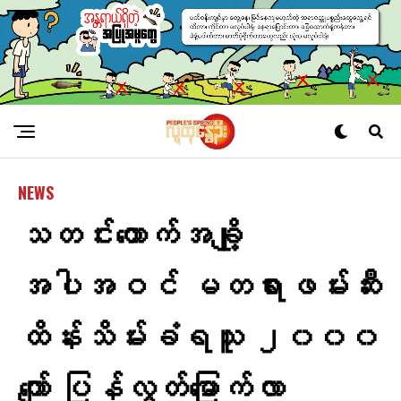
NEWS
သတင်း​​​ထောက်အချို့
အပါအဝင် မတရားဖမ်းဆီး
ထိန်းသိမ်းခံရသူ ၂၀၀၀​
ကျော် ပြန်လွတ်​မြောက်လာ