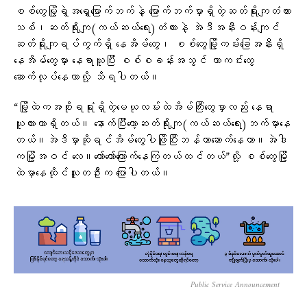
စစ်တွေမြို့ရဲ့အရှေ့မြောက်ဘက်နဲ့ မြောက်ဘက်မှာရှိတဲ့ဆတ်ရိုးကျတံတား
သစ်၊ဆတ်ရိုးကျ(ကယ်ဆယ်ရေး)တံတားနဲ့ အဲဒီအနီးဝန်းကျင်
ဆတ်ရိုးကျရပ်ကွက်ရှိ နေအိမ်တွေ၊ စစ်တွေမြို့ကမ်းခြေအနီးရှိ
နေအိမ်တွေမှာ နေရာယူပြီး စစ်စခန်းအသွင် ကာကင်းတွေ
ဆောက်လုပ်နေတာလို့ သိရပါတယ်။
“မြို့ထဲကအစိုးရရုံးရှိတဲ့မေယုလမ်းထဲအိမ်ကြီးတွေမှာလည်း နေရာ
ယူထားတာရှိတယ်။ နောက်ပြီးတော့ဆတ်ရိုးကျ(ကယ်ဆယ်ရေး)ဘက်မှာနေ
တယ်။အဲဒီမှာဆိုရင်အိမ်တွေပါဖြိုပြီးဘန်ကာဆောက်နေတာ။အဲဒါ
ကမြို့အဝင် လေ။တော်တော်ကြောက်နေကြတယ်ထင်တယ်”လို့ စစ်တွေမြို့
ထဲမှာနေထိုင်သူတဦးက ပြောပါတယ်။
Public Service Announcement