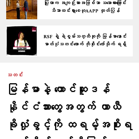
ပြုတာက အကျဉ်းသားအဖြစ်သာ သဘောထားကြောင်း
သိသာထင်းရှား​စေဟုAAPP ထုတ်ပြန်
RSF ရဲ့ ရဲစွမ်းသတ္တိဆုကို မြန်မာနောင်း
ဓာတ်ပုံသတင်းထောက် ကိုစိုင်းဇော်သိုက် ရရှိ
သတင်း
မြန်မာနဲ့ တောင်ဆူဒန်
နိုင်ငံသားတွေအတွက် ယာယီ
ခိုလှုံခွင့်ကို ထရမ့်အစိုးရ