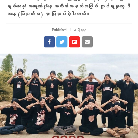
ရှစ်လေးလုံး အရေးတော်ပုံနေ့ အထိမ်းအမှတ်အဖြစ် လှုပ်ရှားမှုတွေ ဒီ
ကနေ့ (သြဂုတ် ၈) မှာ ပြုလုပ်ခဲ့ပါတယ်။
Published
11 နာရီ ago