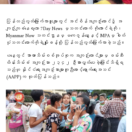
ပြန်လည်လွတ်​မြောက်လာသူများတွင် အင်းစိန်အကျဥ်း​ထောင်၌ အ
ကျဥ်းကျခံ​နေရ​သော 7Day News မှသတင်း​​ထောက် ကို​အောင်ရဲကို၊
Myanmar Now သတင်းဌာနမှ မ​ကေဇွန်​နွေးနှင့် MPAမှ ဓါတ်
ပုံသတင်း​​​ထောက်ကိုရဲမျိုးခန့်တို့ ပြန်လည်လွတ်​မြောက်လာခဲ့သည်။
ယနေ့တွင် အာဏာသိမ်းစစ်အုပ်စုက အကျဉ်းထောင်များမှ ဖမ်းဆီး
ထိန်းသိမ်းခံ အကျဉ်းသား ၂၃၄၂ ဦးအားလွှတ်ပေးခဲ့ကြောင်းသိရှိရ
သည်ဟု နိုင်ငံ​ရေးအကျဥ်းသားများကူညီ​စောင့်​ရှောက်​ရေးအသင်း
(AAPP)က ထုတ်ပြန်သည်။