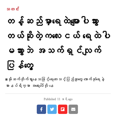
သတင်း
တန့်ဆည်မှာ​ရေထဲ​မျောပါသွား
တယ်ဆိုတဲ့ကလေးငယ် ရေထဲပါ
မသွားဘဲ အသက်ရှင်လျက်
ပြန်​တွေ့
■မိုးဆက်တိုက်ရွာနေသဖြင့်​​ရေ​ဘေးသင့်ပြည်သူ​တွေ သောက်သုံးရေနဲ့
စားနပ်ရိက္ခာ အရေးပေါ်လို နေ
Published
11 နာရီ ago