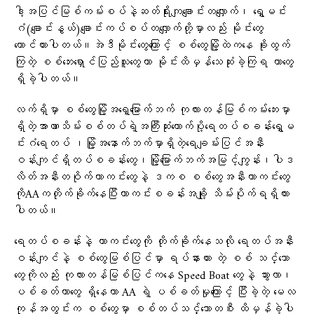
ဒါ့အပြင်မြစ်ကမ်းစပ်နဲ့ဆတ်ရိုးကျချောင်းတလျှောက်၊ ရွှေမင်း
ဂံ(ချောင်းနွယ်)ချောင်းကပ်စပ်တလျှောက်တို့မှာလည်း မိုင်းတွေ
ထောင်ထားပါတယ်။အဲဒီမိုင်းတွေကြောင့် စစ်တွေမြို့ထဲကနေ ခိုးထွက်
ကြတဲ့ စစ်ဘေးရှောင်ပြည်သူတွေဟာ မိုင်းထိမှန်သေဆုံးခဲ့ကြရ တာတွေ
ရှိခဲ့ပါတယ်။
လက်ရှိမှာ စစ်တွေမြို့အရှေ့မြောက်ဘက် ကုလားတန်မြစ်ကမ်းဘေးမှာ
ရှိတဲ့အာဏာသိမ်းစစ်တပ်ရဲ့အကြီးဆုံးထောက်ပို့ရေတပ်စခန်းရွှေမ
င်းဂံရေတပ် ၊မြို့အနောက်ဘက်မှာရှိတဲ့ရေချမ်းပြင်အနီး
ဝန်းကျင်ရှိတပ်စခန်းတွေ၊မြို့မြောက်ဘက်အမြင့်ကျွန်း၊ပါဒ
လိတ်အနီးတဝိုက်ကာကင်းတွေနဲ့ ဒကစ စစ်တွေအနီးကာကင်းတွေ
ကိုAAကတိုက်ခိုက်နေပြီးကာကင်းစခန်းအချို့ သိမ်းပိုက်ရရှိထား
ပါတယ်။
ရေတပ်စခန်းနဲ့ ကာကင်းတွေကို တိုက်ခိုက်နေသလို ရေတပ်အနီး
ဝန်းကျင်နဲ့ စစ်တွေမြစ်ပြင်မှာ ရပ်နားထား တဲ့ စစ် သင်္ဘော
တွေကိုလည်း ကုလားတန်မြစ်ပြင်ကနေ Speed Boat တွေနဲ့ သွားလာ၊
ပစ်ခတ်တာတွေ ရှိနေကာ AA ရဲ့ ပစ်ခတ်မှုကြောင့် ပြီးခဲ့တဲ့ မေလ
ကုန်အတွင်းက စစ်တွေမှာ စစ်တပ်သင်္ဘောတစီး ထိမှန်ခဲ့ပါ