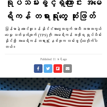
ရုပ်သိမ်းခွင့်ရှိကြောင်း အမေ
ရိကန် တရားရုံးတွေ ဆုံးဖြတ်
မြန်မာနဲ့ တောင်ဆူဒန် နိုင်ငံသားတွေအတွက် ယာယီ အကာအကွယ်
ပေးမှု သတ်မှတ်ချက် (TPS)ကို အမေရိကန် အစိုးရ ရုပ်သိမ်း
နိုင်ဖို့ အမေရိကန် တရားရုံး နှစ်ခုက လမ်းဖွင့်ပေးလိုက်ပါ
တယ်။
Published
11 နာရီ ago