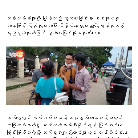
ထိန်းသိမ်းခံများကို ပြန်လည် လွှတ်ပေးခြင်းမှာ စစ်အုပ်စု
အနေဖြင့် ပြည်သူများအပေါ် ဖိနှိပ်နေမှုများ လျှော့ပေါ့ရန်ဟူသည့်
ရည်ရွယ်ချက်ဖြင့် လွှတ်ပေးခြင်းမျိုးမဟုတ်ပေ။
လက်တွေ့တွင် စစ်အုပ်စုသည် ယခုလွှတ်ပေးနေစဉ်အတွင်း
အခြားတစ်ဖက်၌ ဆက်လက်ဖမ်းဆီးနိုင်ရန် ပြင်ဆင်နေ
ခြင်းဖြစ်သကဲ့သို့ လက်ရှိအကျဉ်းထောင်များတွင် ထိန်းသိမ်းခံနေ