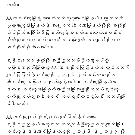
တယ်။
AAဟာစစ်တွေမြို့ရဲ့အနောက်ဘက်ရသေ့တောင်မြို့နယ်၊မြောက်ဘက်
ပုဏ္ဏားကျွန်းမြို့နယ်နဲ့ အရှေ့ဘက် ပေါက်တောမြို့နယ်တို့ကို အလုံးစုံ
သိမ်းပိုက်ထားပြီးအဲဒီမြို့နယ်တွေနဲ့အစပ်နေရာတွေကနေဝန်းရံ
ပိတ်ဆို့ကာစစ် တပ်ကာကင်းစခန်းတွေကို တခုချင်းထိုးစစ်
ဆင်တိုက်ခိုက်နေတာပါ။
ရခိုင်ဒေသတခုလုံးကို အပြီးပြတ်သိမ်းပိုက်သွားမယ်လို့
မကြာခဏထုတ်ပြောထားတဲ့ AA ဟာ ရခိုင်ပြည်နယ်အ တွင်းကလက်
ကျန်မြို့ဖြစ်တဲ့စစ်တွေကို ၂၀၂၆ နှစ်ဆန်းကတည်းက
ထိုးစစ်တွေ မကြာခဏ လုပ်နေခဲ့တာပါ။ စစ်တွေမြို့နယ်မှာ
ဒကစ စစ်တွေအခြေစိုက်ထားပြီးအခြားအခြေစိုက်တပ်ရင်းတွေ၊
လက်ရုံးတပ်တွေအပါအဝင် တပ်ရင်းတပ်ဖွဲ့ပေါင်း တဆယ်ကျော်
ရှိပါတယ်။
AAတပ်မှူးချုပ် ဗိုလ်ချုပ်ထွန်းမြတ်နိုင်ကတော့
ရခိုင်ပြည်နယ်အတွင်းက လက်ကျန်မြို့တွေဖြစ်တဲ့ ကျောက်ဖြူ၊
စစ်တွေနဲ့ မာန်အောင်မြို့နယ်တွေကို ၂၀၂၆ နဲ့ ၂၀၂၇ တို့