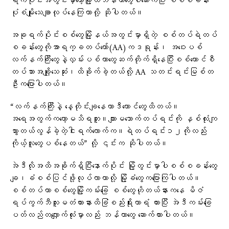
ရက်ပိုင်းအတွင်းမှာတော့မြို့ထဲဘန်ကာတွေပါဆောက်ပြီး စစ်စခန်း
ပုံစံမျိုးသေချာလုပ်နေကြတာလို့ ဆိုပါတယ်။
အခုရက်ပိုင်းစစ်တွေမြို့နယ်အတွင်းမှာရှိတဲ့ စစ်တပ်ရဲတပ်
စခန်းတွေကိုအာရက္ခတပ်တော်(AA)ကဒရုန်း၊ အဝေးပစ်
လက်နက်ကြီးတွေနဲ့လှမ်းပစ်တာတွေဆက်တိုက်ရှိနေပြီးစစ်ကောင်စီ
တပ်သားအချို့သေဆုံး၊ထိခိုက်ခဲ့တယ်လို့ AA သတင်းရင်းမြစ်တ
ဦးကပြောပါတယ်။
“လက်နက်ကြီးနဲ့ နေ့တိုင်းချနေတာဒီကောင်တွေထိတယ်။
အရေအတွက်ကတော့မသိရဘူး။ကျားမသောက်တပ်ရင်းကို နှစ်လုံးကျ
သွားတယ်လွန်ခဲ့တဲ့ငါးရက်လောက်က။ရဲတပ်ရင်း၁၂ကိုလည်း
ကိုယ့်လူတွေပစ်နေတယ်” လို့ ၎င်းက ဆိုပါတယ်။
အဲဒီလိုအထိအခိုက်ရှိပြီးနောက်ပိုင်း မြို့တွင်းမှာပါစစ်စခန်းတွေ
ချ၊ခံစစ်ပြင်ဖို့လုပ်လာတာလို့ မြို့ခံတွေကပြောကြပါတယ်။
စစ်တပ်ဟာစစ်တွေမြို့ကမ်းခြေ စစ်တွေဟိုတယ်နားကနေ မိဇံ
ရပ်ကွက်ဘီလူးမတံတားနားထိခြံစည်းရိုးကာရံ ထားပြီး အဲဒီကမ်းခြေ
ပတ်လည်တလျှောက်လုံးမှာလည်း ဘန်ကာတွေ ဆောက်ထားပါတယ်။