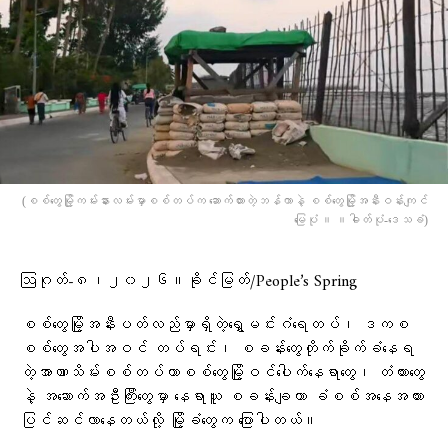
(စစ်တွေမြို့ကမ်းနားလမ်းမှာစစ်တပ်က ဆောက်ထားတဲ့ဘန်ကာနဲ့ စစ်​တွေမြို့အနီးဝန်းကျင်​
မြေပုံ ။ ။ဓါတ်ပုံ-​ဒေသခံ)
ဩဂုတ်-၈၊၂၀၂၆။ခိုင်မြတ်/People’s Spring
စစ်တွေမြို့အနီးပတ်လည်မှာရှိတဲ့ရွှေမင်းဂံရေတပ်၊ ဒကစ
စစ်တွေအပါအဝင် တပ်ရင်း၊ စခန်းတွေတိုက်ခိုက်ခံနေရ
တဲ့အာဏာသိမ်းစစ်တပ်ဟာစစ်တွေမြို့ဝင်ပေါက်နေရာတွေ၊ တံတားတွေ
နဲ့ အဆောက်အဦးကြီးတွေမှာ နေရာယူ စခန်းချကာ ခံစစ်အနေအထား
ပြင်ဆင်လာနေတယ်လို့ မြို့ခံတွေက ပြောပါတယ်။