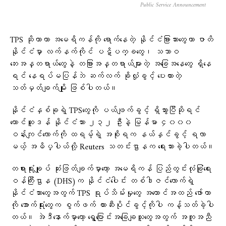
Public Service Announcement
TPS ဆိုတာဟာ အမေရိကန်ကို ရောက်နေတဲ့ နိုင်ငံခြားသားတွေဟာ ဇာတိ
နိုင်ငံမှာ လက်နက်ကိုင် ပဋိပက္ခတွေ၊ သဘာဝ
ဘေးအန္တရာယ်တွေနဲ့ တခြားအန္တရာယ်များတဲ့ အခြေအနေတွေ ရှိနေ
ရင် နေရပ်မပြန်ဘဲ ဆက်လက် ခိုလှုံခွင့် ပေးထားတဲ့
သတ်မှတ်ချက်မျိုး ဖြစ်ပါတယ်။
နိုင်ငံနှစ်ခုရဲ့ TPSတွေကို ပယ်ဖျက်ခွင့် ရှိသွားပြီဆိုရင်
တောင်ဆူဒန် နိုင်ငံသား ၂၃၂ ဦးနဲ့ မြန်မာ ၄၀၀၀
ဝန်းကျင်လောက်ကို ထရမ့်ရဲ့ အစိုးရက နယ်နှင်ခွင့် ရလာ
မယ့် အဓိပ္ပါယ်လို့ Reuters သတင်းဌာနက ရေးသားခဲ့ပါတယ်။
တရားရုံးချုပ် ဆုံးဖြတ်ချက်မှာတော့ အမေရိကန် ပြည်တွင်းလုံခြုံရေး
ဝန်ကြီးဌာန (DHS)က နိုင်ငံပေါင်း တစ်ဒါဇင်လောက်ရဲ့
နိုင်ငံသားတွေအတွက် TPS ရုပ်သိမ်းမှုတွေ အကောင်အထည် ဖော်တာ
ကို အောက်ရုံးတွေက စွက်ဖက် တားဆီးပိုင်ခွင့်ကိုပါ ကန့်သတ်ခဲ့ပါ
တယ်။ အဲဒီနောက်မှာတော့ ရွှေ့ပြောင်းအခြေချသူတွေအတွက် အကူအညီ