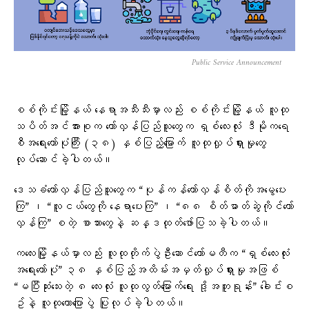
Public Service Announcement
စစ်ကိုင်းမြို့နယ် နေရာအသီးသီးမှာလည်း စစ်ကိုင်းမြို့နယ် လူထု
သပိတ်အင်အားစုက တော်လှန်ပြည်သူတွေက ရှစ်လေးလုံး ဒီမိုကရေ
စီအရေးတော်ပုံကြီး (၃၈) နှစ်ပြည့်မြောက် လူထုလှုပ်ရှားမှုတွေ
လုပ်ဆောင်ခဲ့ပါတယ်။
ဒေသခံတော်လှန်ပြည်သူတွေက “ပုန်ကန်တော်လှန်စိတ်ကိုအမွေပေး
ကြ” ၊ “လူငယ်တွေကို နေရာပေးကြ” ၊ “၈၈ စိတ်ဓာတ်ဆွဲကိုင်တော်
လှန်ကြ” စတဲ့ စာသားတွေနဲ့ ဆန္ဒထုတ်ဖော်ပြသခဲ့ပါတယ်။
ကလေးမြို့နယ်မှာလည်း လူထုတိုက်ပွဲဦးဆောင်ကော်မတီက “ရှစ်လေးလုံး
အရေးတော်ပုံ” ၃၈ နှစ်ပြည့်အထိမ်းအမှတ်လှုပ်ရှားမှုအဖြစ်
“မပြီးဆုံးသေးတဲ့ ၈ လေးလုံး လူထုလွတ်မြောက်ရေး ဒို့အတူရုန်း” ခေါင်းစ
ဥ်နဲ့ လူထုဟောပြောပွဲ ပြုလုပ်ခဲ့ပါတယ်။