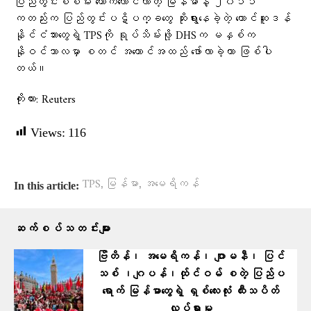
ပြည်တွင်းစစ်မီး တောက်လောင်လာတဲ့ မြန်မာနဲ့ ၂၀၁၁
ကတည်းက ပြည်တွင်းပဋိပက္ခတွေ ဆိုးရွားနေခဲ့တဲ့ တောင်ဆူဒန်
နိုင်ငံသားတွေရဲ့ TPSကို ရုပ်သိမ်းဖို့ DHSက မနှစ်က
နိုဝင်ဘာလမှာ စတင် အကောင်အထည် ဖော်လာခဲ့တာ ဖြစ်ပါ
တယ်။
ကိုးကား: Reuters
Views:
116
,
,
TPS
မြန်မာ
အမေရိကန်
In this article:
ဆက်စပ်သတင်းများ
ဗြိတိန်၊ အမေရိကန်၊ ဂျာမနီ၊ ပြင်
သစ် ၊ဂျပန်၊ထ်ုင်ဝမ် စတဲ့ ပြ​ည်ပ
ရောက် မြန်မာတွေရဲ့ ရှစ်လေးလုံး ထီးသပိတ်
လှုပ်ရှားမှု