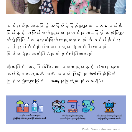
စစ်အုပ်စုအနေဖြင့် အပြစ်မဲ့ပြည်သူများအား မတရားဖမ်းဆီး
ခြင်းနှင့် အကြမ်းဖက်မှုများအား မူတစ်ခုအနေဖြင့် အသုံးပြုလျှ
က်ရှိပြီးပြန်လည်လွတ်မြောက်လာသူများမှာလည်း စိတ်ပိုင်းဆိုင်ရာ
နှင့် ရုပ်ပိုင်းဆိုင်ရာ ဝေဒနာများ စွဲကပ် ပါလာမည်
ဖြစ်သည်ဟု ထုတ်ပြန်ချက်တွင်​ဖော်ပြထားသည်။
ထို့အပြင် ယနေ့ဖြစ်ပေါ်နေသော မတရားမှုများနှင့် ခံစားနေရသော
ဆင်းရဲဒုက္ခများကို အသိ အမှတ် ပြု၍ ထုတ်ဖော်ပြောဆိုခြင်း၊
ပြန်လည်ပေးလျော်ခြင်း၊ အရေးယူခြင်းများ လုံးဝမရှိပါ။
Public Service Announcement