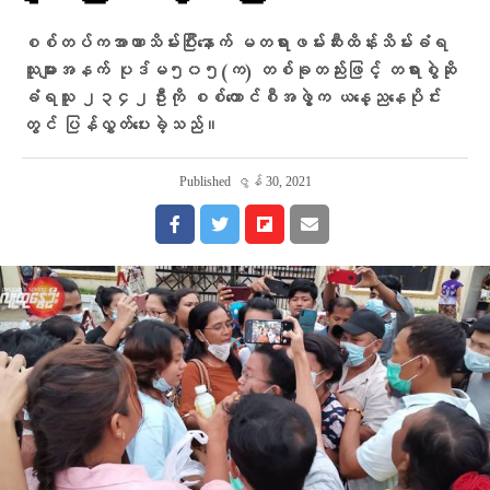
စစ်တပ်ကအာဏာသိမ်းပြီး​နောက် မတရားဖမ်းဆီးထိန်းသိမ်းခံရ
သူများအနက် ပုဒ်မ၅၀၅(က) တစ်ခုတည်းဖြင့် တရားစွဲဆို
ခံရသူ ၂၃၄၂ဦးကို စစ်​ကောင်စီအဖွဲ့က ယ​နေ့ည​နေပိုင်း
တွင် ပြန်လွှတ်​ပေးခဲ့သည်။
Published
ဇွန် 30, 2021