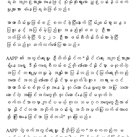
ရဆဲ အကျဉ်းသားများအနေဖြင့် ပိုမိုဆိုးရွားသော ညှဉ်းပန်းနှိပ်စက်
မှုများအား ခံနေကြရဆဲဖြစ်သည်။
အာဏာသိမ်းမှုဖြစ်စဉ် စတင်ခဲ့ပြီးနောက် ငြိမ်းချမ်းစွာဆန္ဒ
ပြသူနှင့် အပြစ်မဲ့ပြည်သူ အနည်းဆုံး ၈၈၃ ဦးအား
သတ်ဖြတ်ခဲ့ပြီး ၆၄၂၁ ဦးအား ဖမ်းဆီးထိန်းသိမ်းထားခဲ့ပြီး
ဖြစ်သည်ဟု ဆက်လက်​ဖော်ပြထားသည်။
AAPP ၏ အတွင်းရေးမှူး ဦးတိတ်နိုင်က “နိုင်ငံရေး အကျဉ်းသားများ
ရှိနေသရွေ့ ဒီမိုကရေစီလမ်းစဉ်ကို ဖော်ဆောင်နိုင်မှာ မဟုတ်တဲ့
အပြင် တရားမျှတမှုနဲ့ အမျိုးသား ပြန်လည်သင့်မြတ်ရေးကိုလည်း
အကောင် အထည် ဖော်ဆောင်နိုင်မှာမဟုတ်ပါဘူး။ တရားမဝင်
အာဏာသိမ်းစစ်အုပ်စုအနေနဲ့ လုပ်ဆောင်နေမှုတွေဟာ အပြု သဘော
ဆောင်တဲ့ အပြောင်းအလဲတွေကို လုပ်ဆောင်နေခြင်းမဟုတ်ဘဲ
စက်တင်ဘာလမှာ ကျင်းပမယ့် ကုလ သမဂ္ဂအထွေထွေညီလာခံ
မှာ နိုင်ငံတကာ အသိုက်အဝန်းရဲ့ အသိအမှတ်ပြုလက်ခံလာစေ
ဖို့ ကြိုးစားနေခြင်းသာ ဖြစ်တယ်” ဟု ပြောသည်။
AAPP တွဲဖက်အတွင်းရေးမှူး ဦးဘိုကြည်က “အစကတည်းက မ