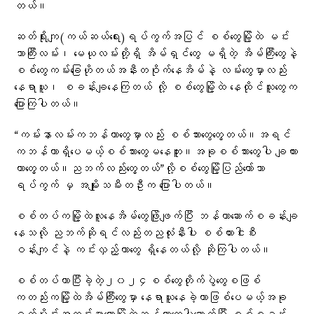
တယ်။
ဆတ်ရိုးကျ(ကယ်ဆယ်ရေး)ရပ်ကွက်အပြင် စစ်တွေမြို့ထဲ မင်း
ဘာကြီးလမ်း၊ မေယုလမ်းတို့ရှိ အိမ်ရှင်တွေ မရှိတဲ့ အိမ်ကြီးတွေနဲ့
စစ်တွေကမ်းခြေဟိုတယ်အနီးတဝိုက်နေအိမ်နဲ့ လမ်းတွေမှာလည်း
နေရာယူ၊ စခန်းချနေကြတယ် လို့ စစ်တွေမြို့ထဲ နေထိုင်သူတွေက
ပြောကြပါတယ်။
“ကမ်းနာလမ်းကဘန်ကာတွေမှာလည်း စစ်သားတွေတွေ့တယ်။အရင်
ကဘန်ကာရှိပေမယ့်စစ်သားတွေမနေဘူး။အခုစစ်သားတွေပါ ချထား
တာတွေ့တယ်။ညဘက်လည်းတွေ့တယ်”လို့စစ်တွေမြို့ပြည်တော်သာ
ရပ်ကွက် မှ အမျိုးသမီးတဦးက ပြောပါတယ်။
စစ်တပ်ကမြို့ထဲလူနေအိမ်တွေဖြိုဖျက်ပြီး ဘန်ကာဆောက်စခန်းချ
နေသလို ညဘက်ဆိုရင်လည်းတညလုံးနီးပါး စစ်ကားငါးစီး
ဝန်းကျင်နဲ့ ကင်းလှည့်တာတွေ ရှိနေတယ်လို့ ဆိုကြပါတယ်။
စစ်တပ်ဟာပြီးခဲ့တဲ့၂၀၂၄စစ်တွေတိုက်ပွဲတွေစဖြစ်
ကတည်းကမြို့ထဲအိမ်ကြီးတွေမှာ နေရာယူနေခဲ့တာဖြစ်ပေမယ့်အခု