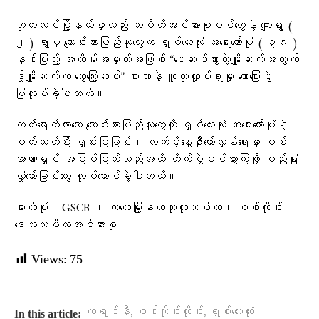
ဘုတလင်မြို့နယ်မှာလည်း သပိတ်အင်အားစုဝင်တွေနဲ့ ကျေးရွာ (
၂ ) ရွာမှ ကျောင်းသားပြည်သူတွေက ရှစ်လေးလုံး အရေးတော်ပုံ ( ၃၈ )
နှစ်ပြည့် အထိမ်းအမှတ်အဖြစ် “ပေးဆပ်သွားတဲ့မျိုးဆက်အတွက်
ဒို့မျိုးဆက်က သွေးကြွေးဆပ်” စာသားနဲ့ လူထုလှုပ်ရှားမှု ဟောပြောပွဲ
ပြုလုပ်ခဲ့ပါတယ်။
တက်ရောက်လာသော ကျောင်းသားပြည်သူတွေကို ရှစ်လေးလုံး အရေးတော်ပုံနဲ့
ပတ်သတ်ပြီး ရှင်းပြခြင်း၊ လက်ရှိနွေဦးတော်လှန်ရေးမှာ စစ်
အာဏာရှင် အမြစ်ပြတ်သည်အထိ တိုက်ပွဲဝင်သွားကြဖို့ စည်ရုံး
လှုံ့ဆော်ခြင်းတွေ လုပ်ဆောင်ခဲ့ပါတယ်။
ဓာတ်ပုံ – GSCB ၊ ကလေးမြို့နယ်လူထုသပိတ်၊ စစ်ကိုင်း
ဒေသသပိတ်အင်အားစု
Views:
75
,
,
ကရင်နီ
စစ်ကိုင်းတိုင်း
ရှစ်လေးလုံး
In this article: