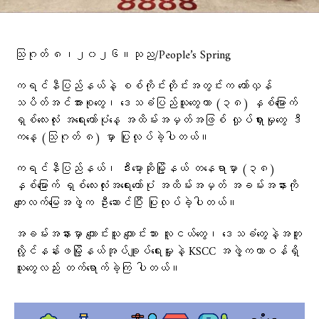
သြဂုတ် ၈၊၂၀၂၆။သုည/People’s Spring
ကရင်နီပြည်နယ်နဲ့ စစ်ကိုင်းတိုင်းအတွင်းက တော်လှန်
သပိတ်အင်အားစုတွေ၊ ဒေသခံပြည်သူတွေဟာ (၃၈) နှစ်မြောက်
ရှစ်လေးလုံး အရေးတော်ပုံနေ့ အထိမ်းအမှတ်အဖြစ် လှုပ်ရှားမှုတွေ ဒီ
ကနေ့ (သြဂုတ် ၈) မှာ ပြုလုပ်ခဲ့ပါတယ်။
ကရင်နီပြည်နယ်၊ ဒီးမော့ဆိုမြို့နယ် တနေရာမှာ (၃၈)
နှစ်မြောက် ရှစ်လေးလုံးအရေးတော်ပုံ အထိမ်းအမှတ် အခမ်းအနားကို
ကျေးလက်မြေအဖွဲ့က ဦးဆောင်ပြီး ပြုလုပ်ခဲ့ပါတယ်။
အခမ်းအနားမှာ ကျောင်းသူ ကျောင်းသား လူငယ်တွေ၊ ဒေသခံတွေနဲ့အတူ
လွိုင်နန်းဖမြို့နယ်အုပ်ချူပ်ရေးမှူးနဲ့ KSCC အဖွဲ့ကတာဝန်ရှိ
သူတွေလည်း တက်ရောက်ခဲ့ကြ ပါတယ်။