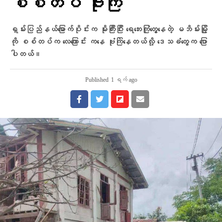
စစ်တပ် ဗုံးကြဲ
ရှမ်းပြည်နယ်မြောက်ပိုင်းက မိုးကြီးပြီး ရေဘေးကြုံတွေ့နေတဲ့ မဘိမ်းမြို့
ကို စစ်တပ်က လေကြောင်း ကနေ ဗုံးကြဲနေတယ်လို့ ဒေသခံတွေက ပြော
ပါတယ်။
Published
1 ရက် ago