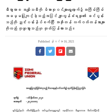
မီးဖွားကာစ အမျိုးသမီးကို မိသားစုဝင်များရှေ့မှောက်၌အကြိမ်ကြိမ်
အဓမ္မပြုကျင့်ခဲ့သည့်အပြင် ကျူးလွန်ခံရသူ၏ ခင်ပွန်း
သည်ကို ညှင်းပန်းနှိပ်စက်ပြီး အဖိုးတန် လက်ဝတ်တန်ဆာများ
ကိုလည်း လုယူသွားသည်ဟု ထုတ်ပြန်ထားသည်။
Published
နိုဝင်ဘာ 16, 2021