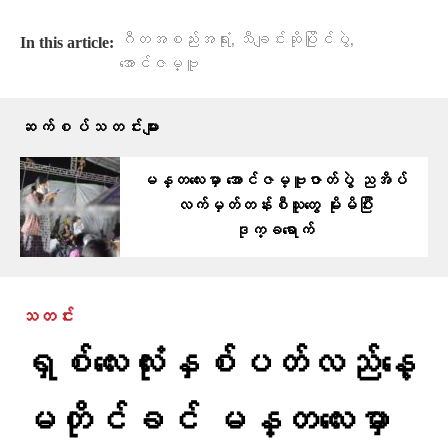
,
,
ဂီတအစည်းအရုံး
သီချင်းဆိုပြိုင်ပွဲ
In this article:
အောင်ဇမ္ဗူ
ဆက်စပ်သတင်းများ
မန္တလေးမှာ အောင်ဇမ္ဗူဇာတ်ပွဲ ညအိပ်
လက်မှတ်တန်းစီသူတွေ မိုးမိပြီး
ဒုက္ခရောက်
သတင်း
ရှစ်လေးလုံးနှစ်ပတ်လည်နေ့
မတိုင်ခင် မန္တလေးမှာ