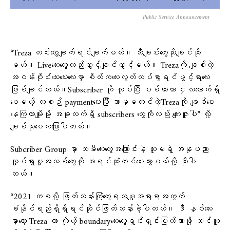
Public Service Announcement
“Treza ဟင်းတွေချက်ရင်ချက်မယ်။ သီချင်းတွေဆိုချင်ဆို
မယ်။ Liveလေးတွေလည်းလွှင့်ချင်လွှင့်မယ်။ Trezaကို ချစ်တဲ့
အဝန်းဝိုင်းသေးသေးလေးမှာ စိတ်ကလေးလွတ်လပ်စွာရင်ဖွင့်ရာလေး
ဖြစ်ချင်တယ်။Subscriber ကို လုပ်ပြီး ပစ်ထားတာ ၄လလောက်ရှိ
ပေမယ့် လစဉ် paymentပေးပြီး ဘာမှမတင်တဲ့Trezaကို ချစ်ပေး
နေကြတာမျိုးမို့ အခုလက်ရှိ subscribers တွေကိုလည်း ကျေးဇူးပါ” လို့
ချစ်သုဝေကပြောပါတယ်။
Subcriber Group မှာ သမီးလေးတွေအကြောင်းနဲ့ သူမရဲ့ အနုပညာ
လှုပ်ရှားမှုအသစ်တွေကို အရင်ဆုံးတင်ပေးသွားမယ်လို့ ဆိုပါ
တယ်။
“2021 ကစလို့ ဖြတ်သန်းကြုံတွေ့ရသမျှအရာရာအတွက်
ခံနိုင်ရည်ရှိရှိရင်ဆိုင်ဖြတ်သန်းခဲ့ပါတယ်။ ဒီ နှစ်လေး
မှာတော့ Treza ဟာ ကိုယ့် boundaryလေးတွေရှင်းရှင်းပြတ်သားဖို့ သင်ယူ