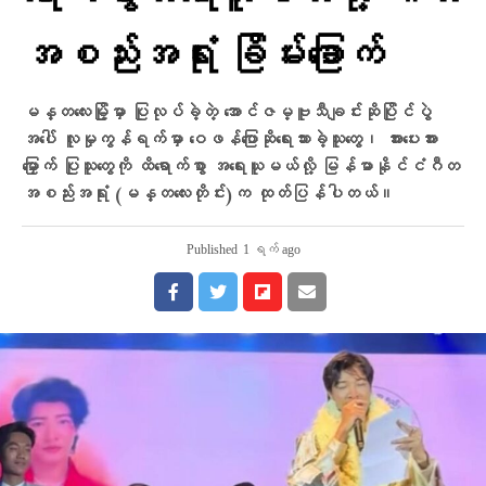
အစည်းအရုံး ခြိမ်းခြောက်
မန္တလေးမြို့မှာ ပြုလုပ်ခဲ့တဲ့ အောင်ဇမ္ဗူသီချင်းဆိုပြိုင်ပွဲ
အပေါ် လူမှုကွန်ရက်မှာ ဝေဖန်ပြောဆိုရေးသားခဲ့သူတွေ၊ အားပေးအား
မြှောက် ပြုသူတွေကို ထိရောက်စွာ အရေးယူမယ်လို့ မြန်မာနိုင်ငံဂီတ
အစည်းအရုံး (မန္တလေးတိုင်း)က ထုတ်ပြန်ပါတယ်။
Published
1 ရက် ago