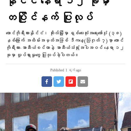
နိုင်ငံ နေရာ ၁၂ ခုမှာ
တပြိုင်နက် ပြုလုပ်
တောင်ကိုရီးယားနိုင်ငံ၊ ဆိုးလ်မြို့မှာ ရှစ်လေးလုံးအရေးတော်ပုံ (၃၈)
နှစ်မြောက် အထိမ်းအမှတ်အဖြစ် ဒီကနေ့(သြဂုတ် ၇)မှာ တောင်
ကိုရီးယား-အာဆီယံစင်တာနဲ့ အာဆီယံသံရုံးအပါအဝင် နေရာ ၁၂
ခုမှာ လှုပ်ရှားမှုတွေ ပြုလုပ်ခဲ့ပါတယ်။
Published
1 ရက် ago