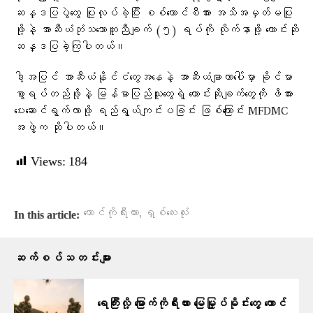
ဆန္ဒပြပွဲတွေ ပြုလုပ်ခဲ့ပြီး စစ်ကောင်စီအား အသိအမှတ်မပြု
ဖို့နဲ့ အာဆီယံဘုံသဘောတူညီချက် (၅) ရပ်ကို လိုက်နာဖို့ တောင်းဆို
ဆန္ဒပြခဲ့ကြပါတယ်။
ဒါ့အပြင် အာဆီယံနိုင်ငံတွေအနေနဲ့ အာဆီယံချာတာပေါ်မှာ ခိုင်မာ
စွာရပ်တည်ဖို့နဲ့ မြန်မာပြည်သူတွေရဲ့ တောင်းဆိုချက်တွေကို ဖိအား
ပေးဆောင်ရွက်လာဖို့ ရည်ရွယ်ကျင်းပခြင်း ဖြစ်ကြောင်း MFDMC
အဖွဲ့က ဆိုပါတယ်။
Views:
184
,
တောင်ကိုရီးယား
ရှစ်လေးလုံး
In this article:
ဆက်စပ်သတင်းများ
ရေကြီးလို့ မြောက်ကိုရီးယား မြေမြှုပ်မိုင်းတွေ တောင်