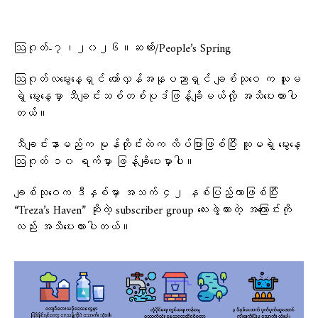
ဩဂုတ်-၇၊၂၀၂၆။ဆဏ်း/People’s Spring
ဩဂုတ်လမွေးနေ့ရှင် တော်လှန်အနုပညာရှင် ချစ်သုဝေ က သူမ
ရဲ့ မွေးနေ့မှာ သီချင်းသစ်တစ်ပုဒ်ဖြန့်ချိမယ်လို့ အသိပေးထားပါ
တယ်။
သီချင်းနာမည်က မုန်တိုင်းထဲက လိပ်ပြာဖြစ်ပြီး သူမရဲ့ မွေးနေ့
ဩဂုတ် ၁၀ ရက်မှာ ဖြန့်ချိပေးမှာပါ။
ချစ်သုဝေက ဒီနှစ်မှာ အသက် ၄၂ နှစ်ပြည့်တာဖြစ်ပြီး
“Treza’s Haven” ဆိုတဲ့ subscriber group လေးဖွဲ့ထားတဲ့ အကြောင်းကို
လည်း အသိပေးထားပါတယ်။