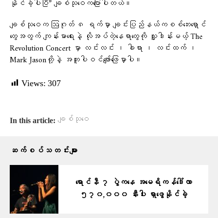
နိုင်ခဲ့ပါပြီ” ချစ်သုဝေကပြောပါတယ်။
ချစ်သုဝေက ဩဂုတ် ၈ ရက်မှာ ချင်းပြည်နယ်ကစစ်ဘေးရှောင်
တွေအတွက် ကျန်းမာရေးနဲ့ လိုအပ်တဲ့နေရာတွေကို လှူဒါန်းမယ့် The
Revolution Concert မှာ လင်းလင်း ၊ ခါရာ ၊ လင်းထက် ၊
Mark Jasonတို့နဲ့ အတူပါဝင်ဖျော်ဖြေမှာပါ။
Views:
307
ချစ်သုဝေ
In this article:
ဆက်စပ်သတင်းများ
ရောင်နီ ၇ ပွဲကနေ အမေရိကန်ဒေါ်လာ
၅၇၀,၀၀၀ နီးပါး ရှာဖွေနိုင်ခဲ့