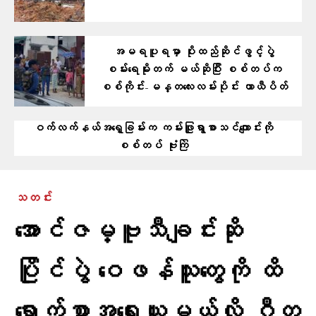
အမရပူရမှာ ပိုးထည်ဆိုင်ဖွင့်ပွဲ
စမ်းရေမိုးတက် မယ်ဆိုပြီး စစ်တပ်က
စစ်ကိုင်း-မန္တလေးလမ်းပိုင်း ယာယီပိတ်
ဝက်လက်နယ်အရှေ့ခြမ်းက ကမ်းဖြူရွာစာသင်ကျောင်းကို
စစ်တပ် ဗုံးကြဲ
သတင်း
အောင်ဇမ္ဗူသီချင်းဆို
ပြိုင်ပွဲ ဝေဖန်သူတွေကို ထိ
ရောက်စွာအရေးယူမယ်လို့ ဂီတ