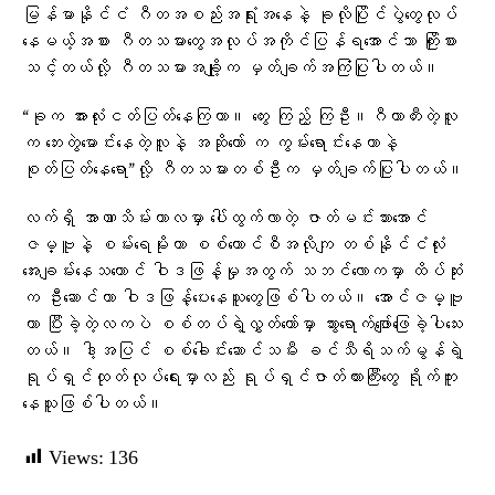
မြန်မာနိုင်ငံ ဂီတအစည်းအရုံးအနေနဲ့ ခုလိုပြိုင်ပွဲတွေလုပ်
နေမယ့်အစား ဂီတသမားတွေအလုပ်အကိုင်ပြန်ရအောင်သာ ကြိုးစား
သင့်တယ်လို့ ဂီတသမားအချို့က မှတ်ချက်အကြံပြုပါတယ်။
“ခုက အားလုံးငတ်ပြတ်နေကြတာ။ တွေး ကြည့် ကြဦး။ဂီတာတီးတဲ့လူ
က ဘေးတွဲမောင်းနေတဲ့လူနဲ့ အဆိုတော် က ကွမ်းရောင်းနေတာနဲ့
စုတ်ပြတ်နေရော”လို့ ဂီတသမားတစ်ဦးက မှတ်ချက်ပြုပါတယ်။
လက်ရှိ အာဏာသိမ်းကာလမှာ ပေါ်ထွက်လာတဲ့ ဇာတ်မင်းသားအောင်
ဇမ္ဗူနဲ့ စမ်းရေမိုးဟာ စစ်ကောင်စီအလိုကျ တစ်နိုင်ငံလုံး
အေးချမ်းနေသယောင် ဝါဒဖြန့်မှုအတွက် သဘင်လောကမှာ ထိပ်ဆုံး
က ဦးဆောင်ကာ ဝါဒဖြန့်ပေးနေသူတွေဖြစ်ပါတယ်။ အောင်ဇမ္ဗူ
ဟာ ပြီးခဲ့တဲ့လကပဲ စစ်တပ်ရဲ့လွှတ်တော်မှာ သွားရောက်ဖျော်ဖြေခဲ့ပါသေး
တယ်။ ဒါ့အပြင် စစ်ခေါင်းဆောင်သမီး ခင်သီရိသက်မွန်ရဲ့
ရုပ်ရှင်ထုတ်လုပ်ရေးမှာလည်း ရုပ်ရှင်ဇာတ်ကားကြီးတွေ ရိုက်ကူး
နေသူဖြစ်ပါတယ်။
Views:
136