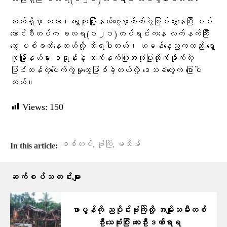
လက်ရှိမှာ ကသာ၊ ရွှေကူမြို့နယ်တွေမှာတိုက်ပွဲဖြစ်ပွားနေပြီး စစ်
ကောင်စီတပ်က ခလရ(‌၁၂၁)တပ်ရင်းကနေ လက်နက်ကြီး
တွေ ပစ်ခတ်နေတယ်လို့ သိရပါတယ်။ ယမန်နေ့ညကလည်း ရွှေ
ကူမြို့နယ်မှာ ဒရုန်းနဲ့ လက်နက်ကြီးအသုံးပြုတိုက်ခိုက်တဲ့
ပြင်းထန်တဲ့ပေါက်ကွဲမှုတွေဖြစ်ခဲ့တယ်လို့ ဒေသခံတွေက ပြောပါ
တယ်။
Views:
150
,
,
စစ်တပ်
ဗုံးကြဲ
မဘိမ်း
In this article:
ဆက်စပ်သတင်းများ
ဖာပွန်ကို ညပိုင်းဗုံးကြဲလို့ အမျိုးသမီးတစ်
ဦးသေဆုံးပြီး လေးဦးဒဏ်ရာရ