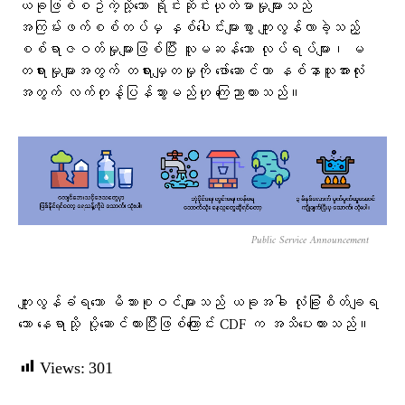
ယခုဖြစ်စဥ်ကဲ့သို့သော ရိုင်းဆိုင်းယုတ်မာမှုများသည်
အကြမ်းဖက်စစ်တပ်မှ နှစ်ပေါင်းများစွာ ကျူးလွန်လာခဲ့သည့်
စစ်ရာဇဝတ်မှုများဖြစ်ပြီး လူမဆန်သော လုပ်ရပ်များ၊ မ
တရားမှုများအတွက် တရားမျှတမှုကို ဖော်ဆောင်ကာ နစ်နာသူအားလုံး
အတွက် လက်တုန့်ပြန်သွားမည်ဟု ကြေညာထားသည်။
Public Service Announcement
ကျူးလွန်ခံရသော မိသားစုဝင်များသည် ယခုအခါ လုံခြုံစိတ်ချရ
သော နေရာသို့ ပို့ဆောင်ထားပြီး​ဖြစ်ကြောင်း CDF က အသိပေးထားသည်။
Views:
301