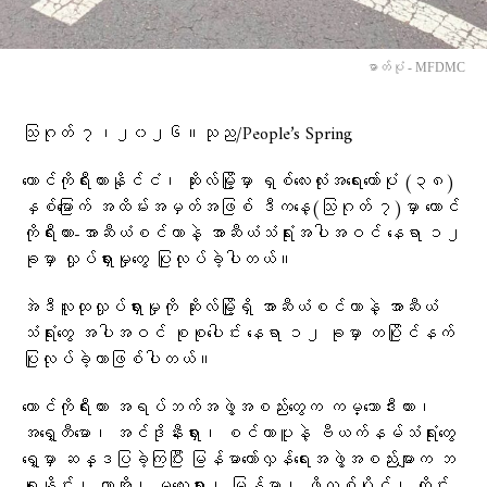
ဓာတ်ပုံ - MFDMC
သြဂုတ် ၇၊၂၀၂၆။သုည/People’s Spring
တောင်ကိုရီးယားနိုင်ငံ၊ ဆိုးလ်မြို့မှာ ရှစ်လေးလုံးအရေးတော်ပုံ (၃၈)
နှစ်မြောက် အထိမ်းအမှတ်အဖြစ် ဒီကနေ့(သြဂုတ် ၇)မှာ တောင်
ကိုရီးယား-အာဆီယံစင်တာနဲ့ အာဆီယံသံရုံးအပါအဝင် နေရာ ၁၂
ခုမှာ လှုပ်ရှားမှုတွေ ပြုလုပ်ခဲ့ပါတယ်။
အဲဒီလူထုလှုပ်ရှားမှုကို ဆိုးလ်မြို့ရှိ အာဆီယံစင်တာနဲ့ အာဆီယံ
သံရုံးတွေ အပါအဝင် စုစုပေါင်း နေရာ ၁၂ ခုမှာ တပြိုင်နက်
ပြုလုပ်ခဲ့တာဖြစ်ပါတယ်။
တောင်ကိုရီးယား အရပ်ဘက်အဖွဲ့အစည်းတွေက ကမ္ဘောဒီးယား၊
အရှေ့တီမော၊ အင်ဒိုနီးရှား၊ စင်ကာပူနဲ့ ဗီယက်နမ်သံရုံးတွေ
ရှေ့မှာ ဆန္ဒပြခဲ့ကြပြီး မြန်မာတော်လှန်ရေးအဖွဲ့အစည်းများက ဘ