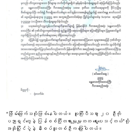
“ခြိမ်းခြေက်သလိုဖြစ်နေပါတယ်။ လူကြိးပီသစွာ ၂၀ ဦးကို
ပညာရှင်တွေနဲ့ ပြန်စစ်ပြီးတရားမျှမျှတတ ရွေးပေးသင့်တယ်”လို့
အဆိုပြိုင်ပွဲနဲ့ နီးစပ်သူတစ်ဦးက ပြောပါတယ်။