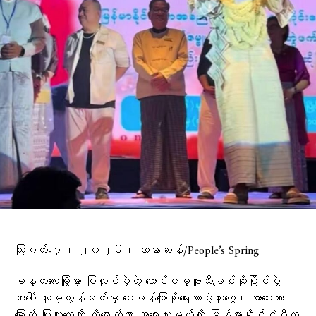
သြဂုတ်-၇၊ ၂၀၂၆၊ ဟာနာဆန်/People’s Spring
မန္တလေးမြို့မှာ ပြုလုပ်ခဲ့တဲ့ အောင်ဇမ္ဗူသီချင်းဆိုပြိုင်ပွဲ
အပေါ် လူမှုကွန်ရက်မှာ ဝေဖန်ပြောဆိုရေးသားခဲ့သူတွေ၊ အားပေးအား
မြှောက် ပြုသူတွေကို ထိရောက်စွာ အရေးယူမယ်လို့ မြန်မာနိုင်ငံဂီတ