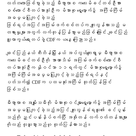
လတ်တလောဖြစ်ပွားခဲ့သည့် မီးဖွားကာစ ကလေးမိခင်တစ်ဦးအား
စစ်ကောင်စီတပ်သားသုံးဦးက မိသားစု ရှေ့မှောက်၌ အကြိမ်ကြိမ်
အဓမ္မပြုကျင့်ခဲ့သည့်
ဖြစ်ရပ်အပြင်အကြမ်းဖက်စစ်တပ်က ကျူးလွန်ထားသည့် မ
တရားမှုများအတွက် လက်တုန့်ပြန်သွားမည်ဖြစ် ကြောင်း ချင်းပြည်
သူ့ကာကွယ်ရေးတပ်ဖွဲ့ CDFက ယ​​နေ့ ကြေညာသည်။
ချင်းပြည်နယ် တီးတိန်မြို့နယ် အပ်လွယ်ကျေးရွာမှ မီးဖွားကာစ
ကလေးမိခင်တစ်ဦးကို အာဏာသိမ်း အကြမ်းဖက်စစ်ကောင်စီ
တပ်သားသုံးဦးက နိုဝင်ဘာ ၁၁ရက်တွင် မိသားစုရှေ့မှောက်၌
အကြိမ်ကြိမ်အဓမ္မပြုကျင့်ခဲ့သည့်ဖြစ်ရပ်နှင့်
ပတ်သက်၍ CDFက ပထမဆုံးအကြိမ် ထုတ်ပြန်ခြင်း
ဖြစ်သည်။
မီးဖွားကာစ အမျိုးသမီးကို မိသားစုဝင်များရှေ့မှောက်၌အကြိမ်ကြိမ်
အဓမ္မပြုကျင့်ခဲ့သည့်အပြင် ကျူးလွန်ခံရသူ၏ ခင်ပွန်း
သည်ကို ညှင်းပန်းနှိပ်စက်ပြီး အဖိုးတန် လက်ဝတ်တန်ဆာများ
ကိုလည်း လုယူသွားသည်ဟု ထုတ်ပြန်ထားသည်။