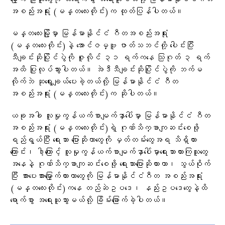
အစည်းအရုံး (မန္တလေးတိုင်း)က ထုတ်ပြန်ပါတယ်။
မန္တလေးမြို့မှာ မြန်မာနိုင်ငံ ဂီတအစည်းအရုံး
(မန္တလေးတိုင်း)နဲ့ အောင်ဇမ္ဗူ ဇာတ်သဘင်တို့ ပေါင်းပြီး
သီချင်းဆိုပြိုင်ပွဲကို ဇူလိုင် ၃၁ ရက်ကနေ သြဂုတ် ၃ ရက်
အထိ ပြုလုပ်သွားပါတယ်။ အဲဒီသီချင်းဆိုပြိုင်ပွဲကို ဘက်မ
လိုက်ဘဲ ဆုရွေးချယ်ပေးခဲ့တယ်လို့ မြန်မာနိုင်ငံ ဂီတ
အစည်းအရုံး (မန္တလေးတိုင်း)က ဆိုပါတယ်။
ယခုအခါ လူမှုကွန်ယက်စာမျက်နှာပေါ်မှာ မြန်မာနိုင်ငံ ဂီတ
အစည်းအရုံး (မန္တလေးတိုင်း)ရဲ့ ဂုဏ်သိက္ခာကျဆင်းစေဖို့
ရည်ရွယ်ပြီး ရေးသား ပြောဆိုတာတွေကို မှတ်တမ်းတွေအရ သိရှိထား
ကြောင်း၊ ဒါ့ကြောင့် လူမှုကွန်ယက်စာမျက်နှာပေါ်မှာရေးသားထားကြသူတွေ
အနေနဲ့ ဂုဏ်သိက္ခာကျဆင်းစေဖို့ ရေးသားပြောဆိုထားတာ၊ သွယ်ဝိုက်
ပြီး အားပေးအားမြှောက်ထားတာတွေကို မြန်မာနိုင်ငံဂီတ အစည်းအရုံး
(မန္တလေးတိုင်း)ကနေ တည်ဆဲဥပဒေ၊ နည်းဥပဒေတွေနဲ့ထိ
ရောက်စွာ အရေးယူသွားမယ်လို့ ခြိမ်းခြောက်ခဲ့ပါတယ်။