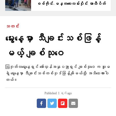
စစ်ကိုင်း-မန္တလေးလမ်းပိုင်း ယာယီပိတ်
သတင်း
မွေးနေ့မှာ သီချင်းသစ်ဖြန့်
မယ့် ချစ်သုဝေ
ဩဂုတ်လမွေးနေ့ရှင် တော်လှန်အနုပညာရှင် ချစ်သုဝေ က သူမ
ရဲ့ မွေးနေ့မှာ သီချင်းသစ်တစ်ပုဒ်ဖြန့်ချိမယ်လို့ အသိပေးထားပါ
တယ်။
Published
1 ရက် ago