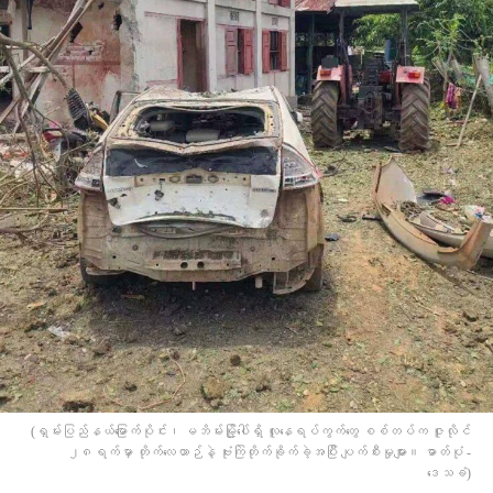
(ရှမ်းပြည်နယ်မြောက်ပိုင်း၊ မဘိမ်းမြို့ပေါ်ရှိ လူနေရပ်ကွက်တွေ စစ်တပ်က ဇူလိုင်
၂၈ရက်မှာ တိုက်လေယာဉ်နဲ့ ဗုံးကြဲတိုက်ခိုက်ခဲ့အပြီး ပျက်စီးမှုများ။ ဓာတ်ပုံ -
ဒေသခံ)