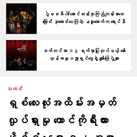
ပွဲမစမီ ဒေါ်အောင်ဆန်းစုကြည်ကျန်းမာစေ
ကြောင်း ဆုတောင်းပေးကြတဲ့ နယူးယောက်က ရောင်နီ
စက်တင်ဘာ ၁၃ ရက်မှာပြုလုပ်မယ့် တော်
လှန်အနုပညာရှင်တွေရဲ့ ဖျော်ဖြေပွဲများ
သတင်း
ရှစ်လေးလုံးအထိမ်းအမှတ်
လှုပ်ရှားမှု တောင်ကိုရီးယား