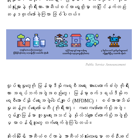
ရူနိုင်း၊ လာအို၊ မလေးရှား၊ မြန်မာ၊ ဖိလစ်ပိုင်၊ ထိုင်း
သံရုံးများနဲ့ ကိုရီးယား-အာဆီယံစင်တာ ရှေ့တို့မှာ တပြိုင်နက်တည်း
ဆန္ဒထုတ်ဖော်ခဲ့ကြတာ ဖြစ်ပါတယ်။
Public Service Announcement
လှုပ်ရှားမှုတွေကို မြန်မာ့ဒီမိုကရေစီအရေး အားပေးထောက်ခံတဲ့ ကိုရီး
ယား အရပ်ဘက်အဖွဲ့အစည်းတွေ၊ မြန်မာ့ဖက်ဒရယ်ဒီမိုက
ရေစီအောင်နိုင်ရေးအဖွဲ့ပေါင်းချုပ် (MFDMC)၊ စစ်အာဏာသိမ်း
မှုဆန့်ကျင်ရေးကော်မတီ (ကိုရီးယား)၊ ကလေးကဘော်ထောက်ပို့အဖွဲ့၊
ဂွမ်ဂျုးမြန်မာ လူမှုရေးအသင်းနဲ့ ဗိုလ်သံချောင်းထောက်ပို့အဖွဲ့တို့
မှ တာဝန်ရှိသူတွေ တက်ရောက်ခဲ့ကြပါတယ်။
ဆိုးလ်မြို့ရှိ အာဆီယံစင်တာနဲ့ အာဆီယံသံရုံးတွေရှေ့မှာ တစ်ဦးချင်း