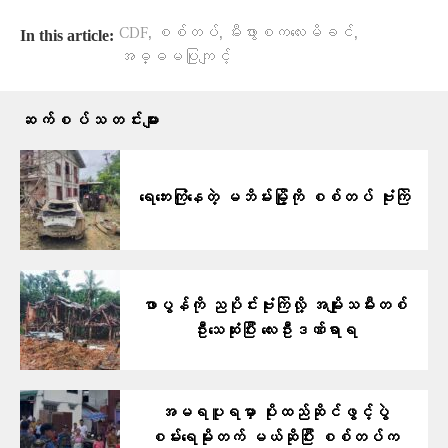
,
,
,
CDF
စစ်တပ်
မီးဖွားစကလေးမိခင်
In this article:
အဓ္ဓမပြုကျင့်
ဆက်စပ်သတင်းများ
ရေဘေးကြုံနေတဲ့ မဘိမ်းမြို့ကို စစ်တပ် ဗုံးကြဲ
ဖာပွန်ကို ညပိုင်းဗုံးကြဲလို့ အမျိုးသမီးတစ်
ဦးသေဆုံးပြီး လေးဦးဒဏ်ရာရ
အမရပူရမှာ ပိုးထည်ဆိုင်ဖွင့်ပွဲ
စမ်းရေမိုးတက် မယ်ဆိုပြီး စစ်တပ်က