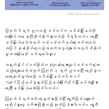
Public Service Announcement
သြဂုတ် ၆ရက် ညကလည်း စစ်တပ်က မဘိမ်းမြို့နယ်ကို
လေကြောင်းကနေ ဗုံးကြဲတိုက်ခိုက်သွားတယ်လို့ သိရပါတယ်။ ရေကြီး
နစ်မြုပ်နေတဲ့အတွက် လမ်းပမ်းဆက်သွယ်ရေးခက်ခဲနေတဲ့
အပြင် ဖုန်းလိုင်းတွေလည်းအဆက်အသွယ်များတဲ့အတွက် ထိခိုက်
မှုအအခြေနေကို မသိရသေးပါဘူး။
တရုတ်နိုင်ငံဘက်ခြမ်းက လုံကျန်းရေအားလျှပ်စစ်စက်ရုံဟာ
ဆည်ရေများနေတဲ့အတွက် ဩဂုတ် ၃ ရက် ညကစပြီး ရေပိုလွှဲက‌
နေရေထုတ်လွှတ်နေလို့ မဘိမ်းမြို့နယ်အပါအဝင်
ကချင်ပြည်နယ်နဲ့ရှမ်းပြည်နယ်မြောက်ပိုင်းမြို့နယ်အချို့မှာ
ရေကြီးနစ်မြုပ်နေတာဖြစ်ပါတယ်။
ဩဂုတ် ၆ရက်အထိ ရေလွှတ်မှာဖြစ်ပြီး ရွှေလီမြစ်တလျှောက်
နေထိုင်သူတွေ သတိထားကြဖို့လည်း ထုတ်ပြန်ထားပါတယ်။ ရွှေလီ