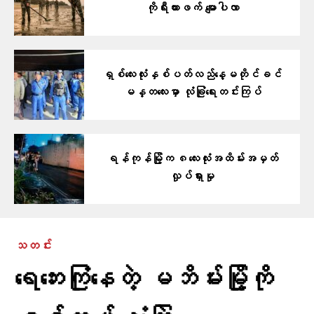
ကိုရီးယားဖက် မျောပါလာ
ရှစ်လေးလုံးနှစ်ပတ်လည်နေ့မတိုင်ခင်
မန္တလေးမှာ လုံခြုံရေးတင်းကြပ်
ရန်ကုန်မြို့က ၈လေးလုံးအထိမ်းအမှတ်
လှုပ်ရှားမှု
သတင်း
ရေဘေးကြုံနေတဲ့ မဘိမ်းမြို့ကို