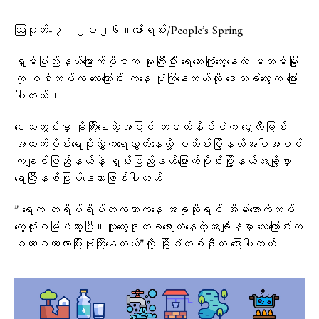
ဩဂုတ်-၇၊၂၀၂၆။ဇော်ရမ်း/People’s Spring
ရှမ်းပြည်နယ်မြောက်ပိုင်းက မိုးကြီးပြီး ရေဘေးကြုံတွေ့နေတဲ့ မဘိမ်းမြို့
ကို စစ်တပ်က လေကြောင်း ကနေ ဗုံးကြဲနေတယ်လို့ ဒေသခံတွေက ပြော
ပါတယ်။
ဒေသတွင်းမှာ မိုးကြီးနေတဲ့အပြင် တရုတ်နိုင်ငံက ရွှေလီမြစ်
အထက်ပိုင်းရေပိုလွှဲက​ရေလွှတ်နေလို့ မဘိမ်းမြို့နယ်အပါအဝင်
ကချင်ပြည်နယ်နဲ့ ရှမ်းပြည်နယ်မြောက်ပိုင်းမြို့နယ်အချို့မှာ
ရေကြီးနစ်မြုပ်နေတာဖြစ်ပါတယ်။
” ရေက တရိပ်ရိပ်တက်တာကနေ အခုဆိုရင် အိမ်အောက်ထပ်
တွေလုံးဝမြုပ်သွားပြီ။လူတွေဒုက္ခရောက်နေတဲ့အချိန်မှာ လေကြောင်းက
ခဏခဏလာပြီးဗုံးကြဲနေတယ်”လို့ မြို့ခံတစ်ဦးက ပြောပါတယ်။