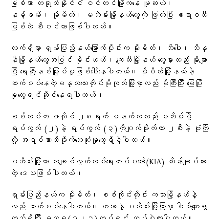
မြစ်ဟာ တရုတ်နိုင်ငံ ဝင်တင်မြို့ကနေ မူဆယ်၊
နမ့်ခမ်း၊ မိုးမိတ်၊ မဘိမ်းမြို့နယ်တွေကို ဖြတ်ပြီး ဧရာဝတီ
မြစ်ထဲ စီးဝင်တာဖြစ်ပါတယ်။
လက်ရှိမှာ ရှမ်းပြည်နယ်မြောက်ပိုင်းက မိုးမိတ်၊ သီပေါ၊ သိန္
နီမြို့နယ်တွေအပြင် မိုင်းယယ်၊ ကျေးသီးမြို့နယ်‌ တွေမှာလည်း မိုးများ
ပြီး ရေကြီးနစ်မြုပ်မှုဖြစ်ပေါ်နေပါတယ်။ မိုးမိတ်မြို့နယ်နဲ့
ဆက်စပ်နေတဲ့မန္တလေးတိုင်းမိုးကုတ်မြို့မှာလည်း မိုးကြီးပြီး မြေပြို
မှုတွေရင်ဆိုင်နေရပါတယ်။
စစ်တပ်က ဇူလိုင် ၂၈ရက် မနက်ကလည်း မဘိမ်းမြို့
ရပ်ကွက် (၂)နဲ့ ရပ်ကွက် (၃)ကိုဂျက်ဖိုက်တာ ၂စီးနဲ့ ဗုံးကြဲ
လို့ အရပ်သားထိခိုက်သေဆုံးမှုတွေရှိခဲ့ပါတယ်။
မဘိမ်းမြို့ဟာ ကချင်လွတ်လပ်ရေးတပ်မတော်(KIA) ထိန်းချုပ်ထား
တဲ့ ဒေသဖြစ်ပါတယ်။
ရှမ်းပြည်နယ်က မိုးမိတ်၊ စစ်ကိုင်းတိုင်း ကသာမြို့နယ်နဲ့
လည်း ဆက်စပ်နေပါတယ်။ ကသာနဲ့ မဘိမ်းမြို့ကြားမှာ ငါးအိုးကျေးရွာ
တည်ရှိပြီး ခလရ(၁၂၁)တပ်ရင်း တပ်စွဲထားပါတယ်။