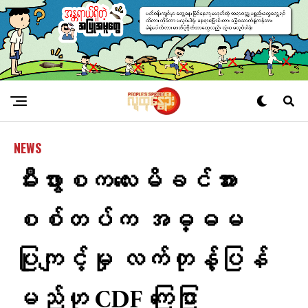
NEWS
မီးဖွားစကလေးမိခင်အား
စစ်တပ်က အဓ္ဓမ
ပြုကျင့်မှု လက်တုန့်ပြန်
မည်ဟု CDF ​​​​ကြေငြာ