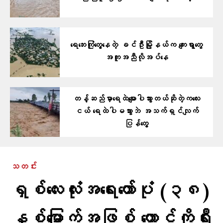
ရေဘေးကြုံတွေ့နေတဲ့ ခင်ဦးမြို့နယ်က ကျေးရွာတွေ
အကူအညီလိုအပ်နေ
တန့်ဆည်မှာ​ရေထဲ​မျောပါသွားတယ်ဆိုတဲ့ကလေး
ငယ် ရေထဲပါမသွားဘဲ အသက်ရှင်လျက်
ပြန်​တွေ့
သတင်း
ရှစ်လေးလုံးအရေးတော်ပုံ (၃၈)
နှစ်မြောက်အဖြစ် တောင်ကိုရီး