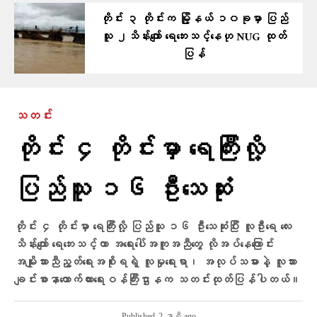
တိုင်း ၃ တိုင်းက မြို့နယ် ၁၀ခုမှာ ပြည်
သူ ၂သိန်းကျော် ရေဘေးသင့်နေဟု NUG ထုတ်
ပြန်
သတင်း
တိုင်း ၄ တိုင်းမှာ ရေကြီးလို့
ပြည်သူ ၁၆ ဦးသေဆုံး
တိုင်း ၄ တိုင်းမှာ ရေကြီးလို့ ပြည်သူ ၁၆ ဦးသေဆုံးပြီး လူဦးရေ လေး
သိန်းကျော် ရေဘေးသင့်ကာ အရေးပေါ်အကူအညီတွေ လိုအပ်နေကြောင်း
အမျိုးသားညီညွတ်ရေးအစိုးရရဲ့ လူမှုရေးရာ၊ အလုပ်သမားနဲ့ လူသား
ချင်းစာနာထောက်ထားရေးဝန်ကြီးဌာနက သတင်းထုတ်ပြန်ပါတယ်။
Published
2 နာရီ ago