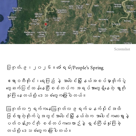
Screenshot
သြဂုတ်-၉၊၂၀၂၆။ဇော်ရမ်း/People’s Spring
ဧရာဝတီတိုင်း၊ရေကြည် နဲ့ သာပေါင်းမြို့နယ်အစပ်မှာတိုက်ပွဲ
တွေဆက်ပြင်းထန်နေပြီးစစ်တပ်က အရပ်သားတွေရှိနေတဲ့ ရွာကို
ဗုံးကြဲ‌ နေတယ်လို့ ​ဒေသခံ​တွေက​ပြောပါတယ်။
ဩဂုတ်လ ၅ရက်ကနေဩဂုတ်လ ၉ရက်မနက်ပိုင်းအထိ
ဖြစ်ပွားတဲ့တိုက်ပွဲအတွင်းသာပေါင်းမြို့နယ်ထဲက သာပေါင်းကလေးရွာနဲ့
ပတ်ဝန်းကျင်ကို စစ်တပ်ကလေယာဉ်နဲ့ ရှစ်ကြိမ်ဗုံးကြဲခဲ့
တယ်လို့ ဒေသ‌ခံတွေက ပြောပါတယ်။