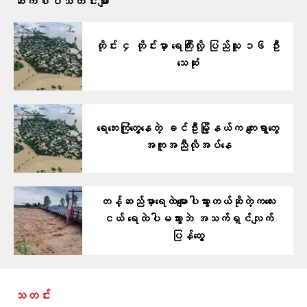
ဆက်စပ်သတင်းများ
တိုင်း ၄ တိုင်းမှာ ရေကြီးလို့ ပြည်သူ ၁၆ ဦး
သေဆုံး
ရေဘေးကြုံတွေ့နေတဲ့ ခင်ဦးမြို့နယ်က ကျေးရွာတွေ
အကူအညီလိုအပ်နေ
တန့်ဆည်မှာ​ရေထဲ​မျောပါသွားတယ်ဆိုတဲ့ကလေး
ငယ် ရေထဲပါမသွားဘဲ အသက်ရှင်လျက်
ပြန်​တွေ့
သတင်း