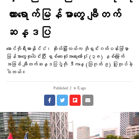
ယားရောက်မြန်မာတွေ ချီတက်
ဆန္ဒပြ
တောင်ကိုရီးယားနိုင်ငံ၊ ဆိုးလ်မြို့လယ်က ဘိုရှင်းဂတ်ပန်းခြံမှာ
မြန်မာတွေစုပေါင်းပြီး ရှစ်လေးလုံးအရေးတော်ပုံ (၃၈) နှစ်မြောက်
အဖြစ် ချီတက်ဆန္ဒပြပွဲကို ဒီကနေ့ (သြဂုတ် ၉) ပြုလုပ်ခဲ့
ပါတယ်။
Published
2 နာရီ ago