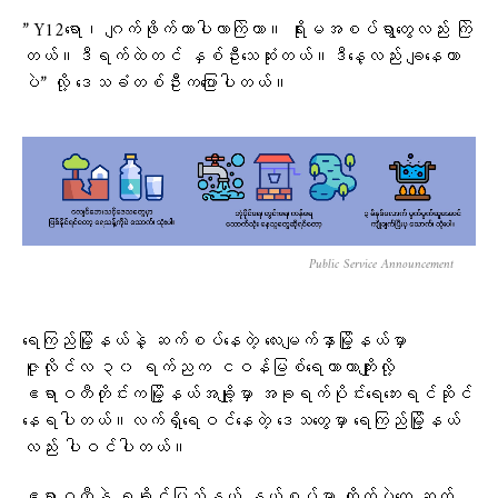
” Y12ရော၊ ဂျက်ဖိုက်တာပါလာကြဲတာ။ ရိုးမအစပ်ရွာတွေလည်း ကြဲ
တယ်။ဒီရက်ထဲတင် နှစ်ဦးသေဆုံးတယ်။ဒီနေ့လည်း ချနေတာ
ပဲ” လို့ ဒေသခံတစ်ဦးကပြောပါတယ်။
Public Service Announcement
ရေကြည်မြို့နယ်နဲ့ ဆက်စပ်နေတဲ့ လေးမျက်နှာမြို့နယ်မှာ
ဇူလိုင်လ ၃၀ ရက်ညက ငဝန်မြစ်ရေကာတာကျိုးလို့
ဧရာဝတီတိုင်းကမြို့နယ်အချို့မှာ အခုရက်ပိုင်းရေဘေးရင်ဆိုင်
နေရပါတယ်။လက်ရှိရေဝင်နေတဲ့ ဒေသတွေမှာ ရေကြည်မြို့နယ်
လည်း ပါဝင်ပါတယ်။
ဧရာဝတီနဲ့ ရခိုင်ပြည်နယ် နယ်စပ်မှာ တိုက်ပွဲတွေ ဆက်