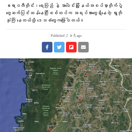
ဧရာဝတီတိုင်း၊ရေကြည် နဲ့ သာပေါင်းမြို့နယ်အစပ်မှာတိုက်ပွဲ
တွေဆက်ပြင်းထန်နေပြီးစစ်တပ်က အရပ်သားတွေရှိနေတဲ့ ရွာကို
ဗုံးကြဲ‌ နေတယ်လို့ ​ဒေသခံ​တွေက​ပြောပါတယ်။
Published
2 နာရီ ago