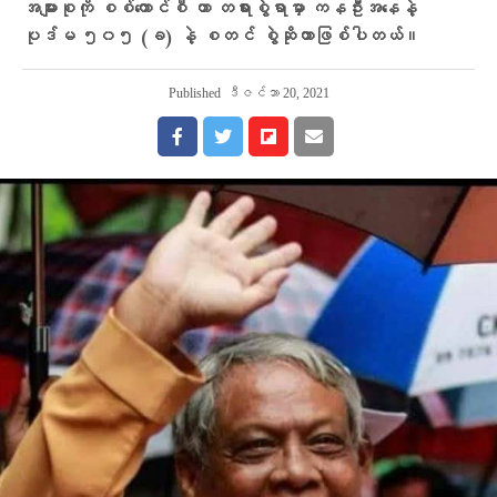
အများစုကို စစ်ကောင်စီ ဟာ တရားစွဲရာမှာ ကနဦးအနေနဲ့
ပုဒ်မ ၅၀၅ (ခ) နဲ့ စတင် စွဲဆိုတာဖြစ်ပါတယ်။
Published
ဒီဇင်ဘာ 20, 2021