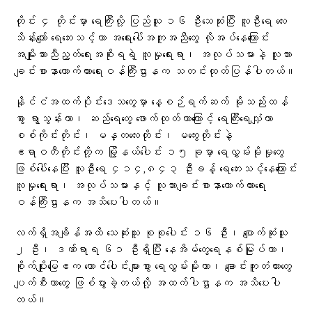
တိုင်း ၄ တိုင်းမှာ ရေကြီးလို့ ပြည်သူ ၁၆ ဦးသေဆုံးပြီး လူဦးရေ လေး
သိန်းကျော် ရေဘေးသင့်ကာ အရေးပေါ်အကူအညီတွေ လိုအပ်နေကြောင်း
အမျိုးသားညီညွတ်ရေးအစိုးရရဲ့ လူမှုရေးရာ၊ အလုပ်သမားနဲ့ လူသား
ချင်းစာနာထောက်ထားရေးဝန်ကြီးဌာနက သတင်းထုတ်ပြန်ပါတယ်။
နိုင်ငံအထက်ပိုင်းဒေသတွေမှာ နေ့စဉ်ရက်ဆက် မိုးသည်းထန်
စွာ ရွာသွန်းတာ၊ ဆည်ရေတွေ ဖောက်ထုတ်တာကြောင့် ရေကြီးရေလျှံကာ
စစ်ကိုင်းတိုင်း၊ မန္တလေးတိုင်း၊ မကွေးတိုင်းနဲ့
ဧရာဝတီတိုင်းတို့က မြို့နယ်ပေါင်း ၁၅ ခုမှာ ရေလွှမ်းမိုးမှုတွေ
ဖြစ်ပေါ်နေပြီး လူဦးရေ ၄၁၄,၈၄၃ ဦးခန့် ရေဘေးသင့်နေကြောင်း
လူမှုရေးရာ၊ အလုပ်သမားနှင့် လူသားချင်းစာနာထောက်ထားရေး
ဝန်ကြီးဌာနက အသိပေးပါတယ်။
လက်ရှိအချိန်အထိ သေဆုံးသူ စုစုပေါင်း ၁၆ ဦး၊ ပျောက်ဆုံးသူ
၂ ဦး၊ ဒဏ်ရာရ ၆၁ ဦးရှိပြီး နေအိမ်တွေရေနစ်မြုပ်တာ၊
စိုက်ပျိုးမြေဧက ထောင်ပေါင်းများစွာ ရေလွှမ်းမိုးတာ၊ ချောင်းကူးတံတားတွေ
ပျက်စီးတာတွေ ဖြစ်ပွားခဲ့တယ်လို့ အထက်ပါဌာနက အသိပေးပါ
တယ်။