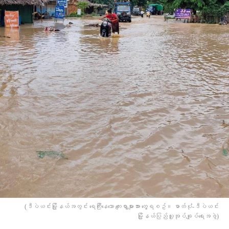
(ဒီပဲယင်းမြို့နယ်အတွင်း ရေကြီးနေသော ကျေးရွာများအား တွေ့ရစဥ်။ ဓာတ်ပုံံ-ဒီပဲယင်း
မြို့နယ်ပြည်သူ့အုပ်ချုပ်ရေးအဖွဲ)