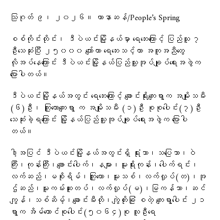
သြဂုတ် ၉၊ ၂၀၂၆။ ဟာနာဆန်/People’s Spring
စစ်ကိုင်းတိုင်း၊ ဒီပဲယင်းမြို့နယ်မှာ ရေဘေးကြောင့် ပြည်သူ ၇
ဦးသေဆုံးပြီး ၂၅၀၀၀ ကျော်ဟာ ရေဘေးသင့်ကာ အကူအညီတွေ
လိုအပ်နေကြောင်း ဒီပဲယင်းမြို့နယ်ပြည်သူ့အုပ်ချုပ်ရေးအဖွဲက
ပြောပါတယ်။
ဒီပဲယင်းမြို့နယ်အတွင်း ရေ​​ဘေးကြောင့် ချောင်းရိုးကျေးရွာက အမျိုးသမီး
(၆)ဦး၊ ကြူတောကျေးရွာ က အမျိုးသမီး (၁)ဦး စုစုပေါင်း(၇)ဦး
သေဆုံးခဲ့ရကြောင်း မြို့နယ်ပြည်သူ့အုပ်ချုပ်ရေးအဖွဲက ပြောပါ
တယ်။
ဒါ့အပြင် ဒီပဲယင်းမြို့နယ်အတွင်းရှိ ရုံးသာ၊သပြေသာ၊ဝဲ
ကြီး၊ကုန်းကြီး၊ချောင်းပေါက်၊နများ၊မူးရိုးကုန်း၊ပေါက်ရင်း၊
လက်ဆည်၊မစိုးရိမ်၊ကြူတော၊မူးသစ်၊လက်လှုပ်(တ)၊အု
ဌ်ဆည်၊မူးကမ်းဆူးတပ်၊လက်လှုပ်(မ)၊မြကန်သာ၊ဆင်
ကျွန်၊သစ်ဆိမ့်၊ချောင်းမီးတို၊ကျွဲတိုးခြုံ စတဲ့ ကျေးရွာပေါင်း ၂၁
ရွာက အိမ်ထောင်စုပေါင်း(၅၀၆၄)စု လူဦးရေ