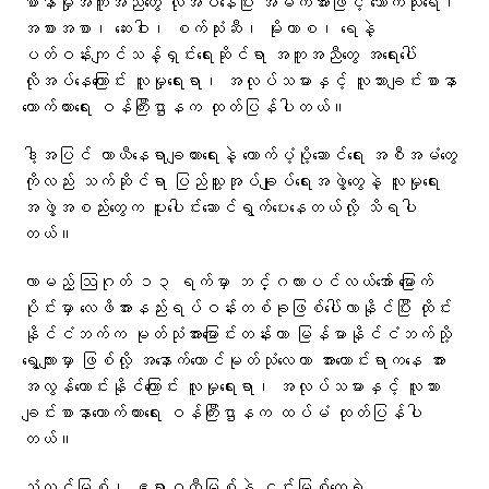
စာနာမှုအကူအညီတွေ လိုအပ်နေပြီး အဓိကအားဖြင့် သောက်သုံးရေ၊
အစားအစာ၊ ဆေးဝါး၊ စက်သုံးဆီ၊ မိုးကာစ၊ ရေနဲ့
ပတ်ဝန်းကျင်သန့်ရှင်းရေးဆိုင်ရာ အကူအညီတွေ အရေးပေါ်
လိုအပ်နေကြောင်း လူမှုရေးရာ၊ အလုပ်သမားနှင့် လူသားချင်းစာနာ
ထောက်ထားရေး ဝန်ကြီးဌာနက ထုတ်ပြန်ပါတယ်။
ဒါ့အပြင် ယာယီနေရာချထားရေးနဲ့ ထောက်ပံ့ပို့ဆောင်ရေး အစီအမံတွေ
ကိုလည်း သက်ဆိုင်ရာ ပြည်သူ့အုပ်ချုပ်ရေးအဖွဲ့တွေနဲ့ လူမှုရေး
အဖွဲ့အစည်းတွေက ပူးပေါင်းဆောင်ရွက်ပေးနေတယ်လို့ သိရပါ
တယ်။
လာမည့် ဩဂုတ် ၁၃ ရက်မှာ ဘင်္ဂလားပင်လယ်အော် မြောက်
ပိုင်းမှာ လေဖိအားနည်းရပ်ဝန်းတစ်ခုဖြစ်ပေါ်လာနိုင်ပြီး ထိုင်း
နိုင်ငံဘက်က မုတ်သုံအားမြောင်းတန်းဟာ မြန်မာနိုင်ငံဘက်သို့
ရွေ့လျားမှာ ဖြစ်လို့ အနောက်တောင်မုတ်သုံလေဟာ အားကောင်းရာကနေ အား
အလွန်ကောင်းနိုင်ကြောင်း လူမှုရေးရာ၊ အလုပ်သမားနှင့် လူသား
ချင်းစာနာထောက်ထားရေး ဝန်ကြီးဌာနက ထပ်မံ ထုတ်ပြန်ပါ
တယ်။