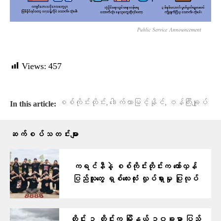
Public Service Announcement
Views:
457
,
,
စစ်ကိုင်းတိုင်း
ဒေါက်တာမြင့်နိုင်
ဝန်ကြီးချုပ်
In this article:
ဆက်စပ်သတင်းများ
ကရင်နီနဲ့ စစ်ကိုင်းတိုင်းက တော်လှန်
ပြည်သူတွေ ရှစ်လေးလုံး လှုပ်ရှားမှု ပြုလုပ်
တိုင်း ၃ တိုင်းက မြို့နယ် ၁၀ခုမှာ ပြည်