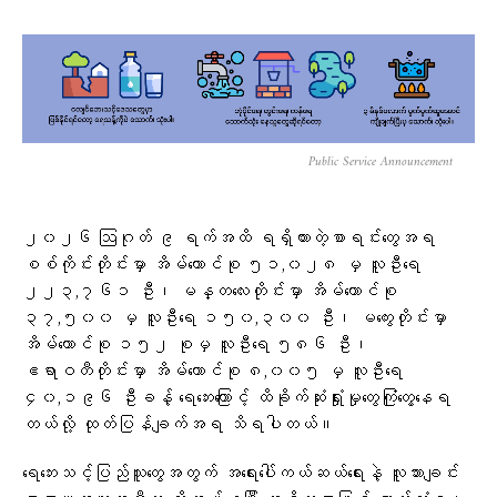
Public Service Announcement
၂၀၂၆ ဩဂုတ် ၉ ရက်အထိ ရရှိထားတဲ့စာရင်းတွေအရ
စစ်ကိုင်းတိုင်းမှာ အိမ်ထောင်စု ၅၁,၀၂၈ မှ လူဦးရေ
၂၂၃,၇၆၁ ဦး၊ မန္တလေးတိုင်းမှာ အိမ်ထောင်စု
၃၇,၅၀၀ မှ လူဦးရေ ၁၅၀,၃၀၀ ဦး၊ မကွေးတိုင်းမှာ
အိမ်ထောင်စု ၁၅၂ စုမှ လူဦးရေ ၅၈၆ ဦး၊
ဧရာဝတီတိုင်းမှာ အိမ်ထောင်စု ၈,၀၀၅ မှ လူဦးရေ
၄၀,၁၉၆ ဦးခန့် ရေဘေးကြောင့် ထိခိုက်ဆုံးရှုံးမှုတွေကြုံတွေ့နေရ
တယ်လို့ ထုတ်ပြန်ချက်အရ သိရပါတယ်။
ရေဘေးသင့်ပြည်သူတွေအတွက် အရေးပေါ်ကယ်ဆယ်ရေးနဲ့ လူသားချင်း