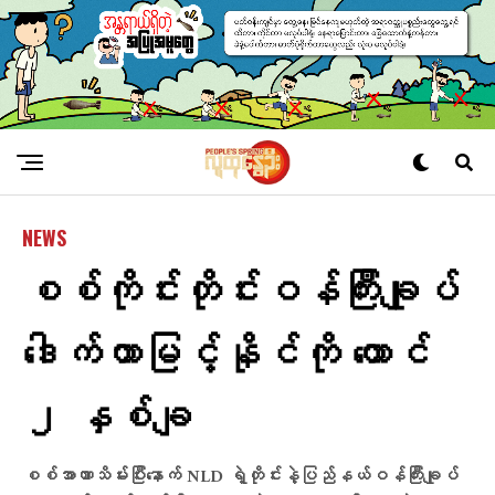
NEWS
စစ်ကိုင်းတိုင်းဝန်ကြီးချုပ်
ဒေါက်တာမြင့်နိုင်ကို ထောင်
၂ နှစ်ချ
စစ်အာဏာသိမ်းပြီးနောက် NLD ရဲ့တိုင်းနဲ့ပြည်နယ်ဝန်ကြီးချုပ်