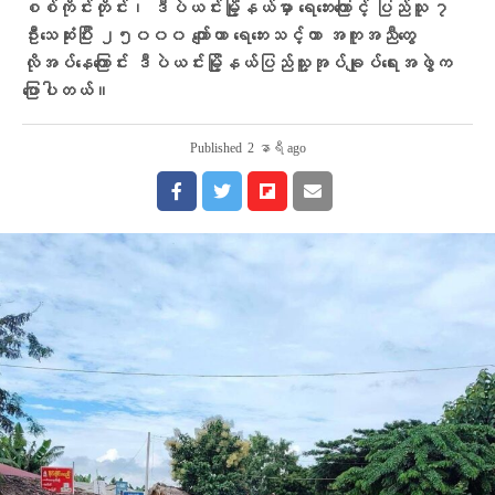
စစ်ကိုင်းတိုင်း၊ ဒီပဲယင်းမြို့နယ်မှာ ရေဘေးကြောင့် ပြည်သူ ၇
ဦးသေဆုံးပြီး ၂၅၀၀၀ ကျော်ဟာ ရေဘေးသင့်ကာ အကူအညီတွေ
လိုအပ်နေကြောင်း ဒီပဲယင်းမြို့နယ်ပြည်သူ့အုပ်ချုပ်ရေးအဖွဲက
ပြောပါတယ်။
Published
2 နာရီ ago