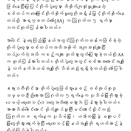
ဖြစ်နေပြီးမြေပြင်တိုက်ပွဲတွေမှာ ထိခိုက်ကျဆုံးမှုများနေတဲ့
စစ်တပ်က လေကြောင်းတိုက်ခိုက်မှုတွေကိုအရှိန်မြှင့်တိုက်ခိုက်နေ
တယ်လို့ အာရက္ခတပ်တော်(AA) က ဩဂုတ်လ ၅ ရက်မှာ
သတင်းထုတ်ပြန်ထားပါတယ်။
သာပေါင်း နဲ့ ရေကြည်မြို့နယ်အတွင်းဩဂုတ်လဆန်းကဖြစ်ခဲ့တဲ့
တိုက်ပွဲတွေမှာစစ်တပ်ကအထိအခိုက် အကျအဆုံးများပြီး
တပ်ပျက်တဲ့အထိ ကစဉ့်ကလျား ဆုတ်ခွာထွက်ပြေးသွားခဲ့တယ်လို့ AA
က ထုတ်ပြန်ထားပါတယ်။တိုက်ပွဲတွေအတွင်းစစ်သားအလောင်းအချို့
နဲ့ လက်နက်ခဲယမ်းအချို့ကို သိမ်းဆည်းရရှိခဲ့တယ်လို့ ​ဖော်ပြပါ
တယ်။
ဧရာဝတီတိုင်းမှာ တိုက်ပွဲတွေဖြစ်ပွားနေစဉ် စစ်အုပ်စုဒု
သမ္မတဦးညိုစောဟာ ဩဂုတ်လ ၅ရက်နေ့က ပုသိမ်မြို့ကိုသွားခဲ့​
ပေမယ့် ရေဘေးသင့်‌ဒေသတွေအထိ​တော့မသွားဘဲ ပြန်သွားခဲ့ပါတယ်။
အာဏာသိမ်းခေါင်းဆောင် ဗိုလ်ချုပ်မှုးကြီးမင်းအောင်လှိုင်လည်း
ဩဂုတ်လ ၈ ရက်နေ့က ပုသိမ်မြို့၊ ဟသာ်တမြို့နဲ့ မအူပင်
မြို့​တွေကိုသွား ရောက်ခဲ့ပြီး ‌ရေဘေးသင့်မြို့နယ်အချို့ကို ရဟတ်ယာဉ်နဲ့
လိုက်ကြည့်ခဲ့ပါတယ်။