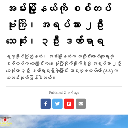
အမ်းမြို့နယ်ကို စစ်တပ်
ဗုံးကြဲ၊ အရပ်သား ၂ဦး
သေဆုံး၊ ၃ဦး ဒဏ်ရာရ
ရက္ခိုင်ပြည်နယ်၊ အမ်းမြို့နယ်က တလိုင်းတောင်ကျေးရွာကို
စစ်တပ်က လေကြောင်းကနေ ဗုံးကြဲတိုက်ခိုက်ခဲ့လို့ အရပ်သား ၂ဦး
သေဆုံးကာ ၃ဦး ဒဏ်ရာရရှိခဲ့ကြောင်း အာရက္ခတပ်တော် (AA)က
သတင်းထုတ်ပြန်ပါတယ်။
Published
2 နာရီ ago