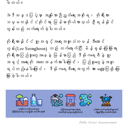
ပါတယ်။
အဲဒီဆန္ဒပြပွဲမှာ အမျိုးသားညီညွတ်ရေးအစိုးရ၊ ကိုရီးယား
သမ္မတနိုင်ငံဆိုင်ရာ မြန်မာကိုယ်စားလှယ် ဦးရန်နိုင်
ထွန်းလည်း တက်ရောက်ခဲ့ပါတယ်။
ကိုရီးယားနိုင်ငံ လူ့အခွင့်အရေးအထူးသံတမန် အီဆောင်
ဟွန်း(Lee Seonghoon) လည်း တက်ရောက်ပြီး မိန့်ခွန်း ပြောကြားရာ
ကိုရီးယားပြည်သူတွေအနေနဲ့ မြန်မာပြည် ဒီမိုကရေစီနဲ့ လူ့
အခွင့်အရေးကို အလေးအနက်ထားပါကြောင်း၊ ပြည်သူတွေနဲ့အတူ
ရပ်တည်နေပါကြောင်း၊ ဒီမိုကရေစီရေးအတွက် အားမလျှော့ကြဖို့ ပြော
ကြားခဲ့ပါတယ်။
Public Service Announcement