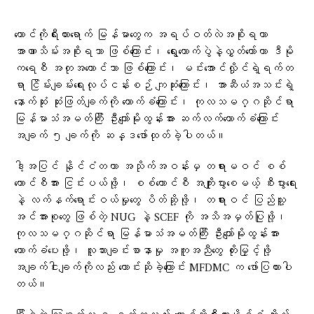
တောင်ကိုရီးယားရောက် မြန်မာတွေက အရပ်ဝတ်လဲအစိုးရဟာ
အာဏာသိမ်းအစိုးရသာ ဖြစ်ကြောင်း၊ ရွေးကောက်ပွဲနဲ့လွှတ်တော်ဟာ ဒီမို
ကရေစီ အတုအယောင်သာ ဖြစ်ကြောင်း၊ မင်းအောင်လှိုင်ရဲ့ရက်တ
ရာ ငြိမ်းချမ်းရေးလုပ်ငန်းစဉ် ကျဆုံးကြောင်း၊ အာဆီယံအသင်းရဲ့
နောက်ဆုံး ဆုံးဖြတ်ချက်ကို ထောက်ခံကြောင်း၊ ကုလသမဂ္ဂဆိုင်ရာ
မြန်မာသံအမတ်ကြီး ဦးကျော်မိုးထွန်းအား ဆက်လက်ထောက်ခံကြောင်း
အချက် ၅ ချက်ကို ဆန္ဒဖော်ထုတ်ခဲ့ပါတယ်။
ဒါ့အပြင် နိုင်ငံတကာ အသိုက်အဝန်းမှ တရားမဝင် စစ်
ကောင်စီအား ငြင်းပယ်ဖို့၊ စစ်ကောင်စီ အကျိုးပွားစေမယ့် စီးပွားရေး
နဲ့ လက်နက်ရောင်းဝယ်မှုတွေ ပိတ်ဆို့ဖို့၊ တရားဝင် ပြည်သူ့
အင်အားစုတွေ ဖြစ်တဲ့ NUG နဲ့ SCEF ကို အသိအမှတ်ပြုဖို့၊
ကုလသမဂ္ဂဆိုင်ရာ မြန်မာသံအမတ်ကြီး ဦးကျော်မိုးထွန်းအား
ထောက်ခံပေးဖို့၊ လူသားချင်းစာနာမှု အကူအညီတွေ တိုးမြှင့်ဖို့
အချက်ငါးချက်ကိုလည်း တောင်းဆိုခဲ့ကြောင်း MFDMC က ဖော်ပြထားပါ
တယ်။