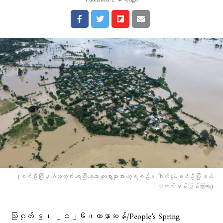
(ခင်ဦးမြို့နယ်အတွင်း ရေကြီးနေသော ကျေးရွာများအား တွေ့ရစဥ်။ ဓါတ်ပုံ-ခင်ဦးမြို့နယ်
သတင်းမှန်ပြန်ကြားရေး)
သြဂုတ် ၉၊ ၂၀၂၆။ဟာနာဆန်/People’s Spring