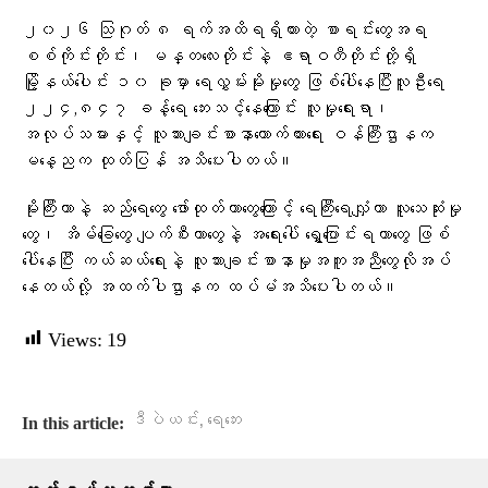
၂၀၂၆ သြဂုတ် ၈ ရက်အထိရရှိထားတဲ့ စာရင်းတွေအရ
စစ်ကိုင်းတိုင်း၊ မန္တလေးတိုင်းနဲ့ ဧရာဝတီတိုင်းတို့ရှိ
မြို့နယ်ပေါင်း ၁၀ ခုမှာ ရေလွှမ်းမိုးမှုတွေ ဖြစ်ပေါ်နေပြီးလူဦးရေ
၂၂၄,၈၄၇ ခန့်ရေ ဘေးသင့်နေကြောင်း လူမှုရေးရာ၊
အလုပ်သမားနှင့် လူသားချင်းစာနာထောက်ထားရေး ဝန်ကြီးဌာနက
မနေ့ညက ထုတ်ပြန် အသိပေးပါတယ်။
မိုးကြီးတာနဲ့ ဆည်ရေတွေ ဖော်ထုတ်တာတွေကြောင့် ရေကြီးရေလျှံကာ လူသေဆုံးမှု
တွေ၊ အိမ်ခြေတွေ ပျက်စီးတာတွေနဲ့ အရေးပေါ် ရွှေ့ပြောင်းရတာတွေ ဖြစ်
ပေါ်နေပြီး ကယ်ဆယ်ရေးနဲ့ လူသားချင်းစာနာမှုအကူအညီတွေလိုအပ်
နေတယ်လို့ အထက်ပါဌာနက ထပ်မံအသိပေးပါတယ်။
Views:
19
,
ဒီပဲယင်း
ရေဘေး
In this article: