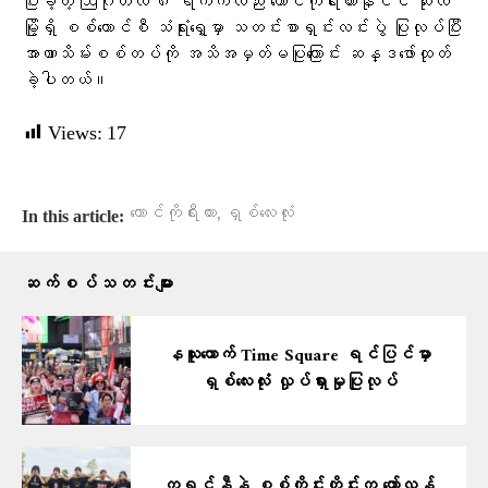
ပြီးခဲ့တဲ့ ဩဂုတ်လ ၈ ရက်ကလည်း တောင်ကိုရီးယားနိုင်ငံ ဆိုးလ်
မြို့ရှိ စစ်ကောင်စီ သံရုံးရှေ့မှာ သတင်းစာရှင်းလင်းပွဲ ပြုလုပ်ပြီး
အာဏာသိမ်းစစ်တပ်ကို အသိအမှတ်မပြုကြောင်း ဆန္ဒဖော်ထုတ်
ခဲ့ပါတယ်။
Views:
17
,
တောင်ကိုရီးယား
ရှစ်လေးလုံး
In this article:
ဆက်စပ်သတင်းများ
နယူးယောက် Time Square ရင်ပြင်မှာ
ရှစ်လေးလုံး လှုပ်ရှားမှုပြုလုပ်
ကရင်နီနဲ့ စစ်ကိုင်းတိုင်းက တော်လှန်