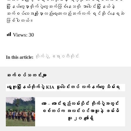
မြို့နယ်​တွေမှာတိုက်ပွဲတွေဆက်ဖြစ်နေသလို သာ​​ပေါင်းမြိို့နယ်နဲ့
ဆက်စပ်​သေအချို့မှာလည်းရေဘေးလည်းဆက်လက် ရင်ဆိုင်နေရဆဲ
ဖြစ်ပါတယ်။
Views:
30
,
တိုက်ပွဲ
ဧရာဝတီတိုင်း
In this article:
ဆက်စပ်သတင်းများ
ရွှေကူမြို့နယ်တိုက်ပွဲ KIA ပူးပေါင်းတပ် လက်နက်တွေ သိမ်းရ
ဆော – လောင်းရှည်လမ်းပိုင်း တိုက်ပွဲအတွင်း
စစ်တပ်က အလင်းဝင်လာသူနဲ့ ဖမ်းမိ
သူ ၂၀ ကျော်ရှိ