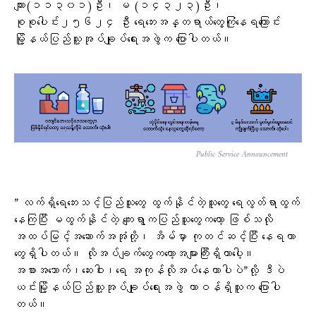
ကျား(၁၁၃၀၁)ဦး၊ မ (၁၄၃၂၃)ဦး၊
စုစုပေါင်း၂၅၆၂၄ ဦး ရေဘေးအန္တရာယ်တွေ့ကြုံနေရကြောင်း
မြို့နယ်ပြည်သူ့အုပ်ချုပ်ရေးအဖွဲက ပြောပါတယ်။
Public Service Announcement
” လက်ရှိရေဘေးသင့်ပြည်သူတွေ ထွက်နိုင်တဲ့သူတွေ ရေလွတ်ရာထွက်
နေကြပြီး မထွက်နိုင်တဲ့ ကျေးရွာကပြည်သူတွေကတော့ ဖြစ်သလို
အထပ်မြင့်အဆောက်အအုံတို့၊ အိမ်မှာ ကုတင်ဆင့်ပြီး နေရတာ
တွေရှိပါတယ်။ လိုအပ်ချက်တွေကတော့အများကြီးရှိတာပေါ့။
အစားအသောက်၊ဆေးဝါး၊ရေ အကုန်လိုအပ်နေတာပါပဲ”လို့ ဒီပဲ
ယင်းမြို့နယ်ပြည်သူ့အုပ်ချုပ်ရေးအဖွဲ တာဝန်ရှိသူက ပြောပါ
တယ်။