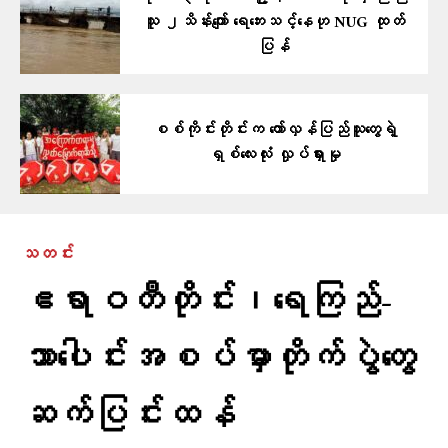
သူ ၂သိန်းကျော် ရေဘေးသင့်နေဟု NUG ထုတ်
ပြန်
စစ်ကိုင်းတိုင်းက တော်လှန်ပြည်သူတွေရဲ့
ရှစ်လေးလုံး လှုပ်ရှားမှု
သတင်း
ဧရာဝတီတိုင်း၊ရေကြည်-
သာ​ပေါင်းအစပ်မှာတိုက်ပွဲတွေ
ဆက်ပြင်းထန်