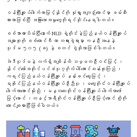
ဝန်ကြီးချုပ်ဒေါက်တာမြင့်နိုင်ကို မုံရွာအကျဉ်းထောင်မှာ ဖမ်းဆီး
ထားတာဖြစ်ပြီး အခြားသောအမှုတွေကိုရင်ဆိုင်နေရပါတယ်။
စစ်အာဏာသိမ်းပြီးနောက် NLD ရဲ့တိုင်းနဲ့ပြည်နယ်ဝန်ကြီးချုပ်
အများစုကို စစ်ကောင်စီ ဟာ တရားစွဲရာမှာ ကနဦးအနေနဲ့
ပုဒ်မ ၅၀၅ (ခ) နဲ့ စတင် စွဲဆိုတာဖြစ်ပါတယ်။
အဲဒီပုဒ်မနဲ့ လက်ရှိအချိန်ထိ သမ္မတဦးဝင်းမြင့် ၊
နိုင်ငံတော်အတိုင်ပင်ခံပုဂ္ဂိုလ် ဒေါ်အောင်ဆန်းစုကြည် ၊
ကရင်ပြည်နယ်ဝန်ကြီးချုပ် နန်းခင်ထွေးမြင့် ၊
ရခိုင်ပြည်နယ်ဝန်ကြီးချုပ်ဦးညီပု ၊မကွေးတိုင်းဝန်ကြီးချုပ်
ဒေါက်တာအောင်မိုးညို ၊မန္တလေးတိုင်းဝန်ကြီးချုပ် ဒေါက်တာဇော်
မြင့်မောင် ၊တနင်္သာရီတိုင်းဝန်ကြီးချုပ်ဦးမြင့်မောင် တို့ကို
ထောင်ချထားပြီးဖြစ်ပါတယ်။