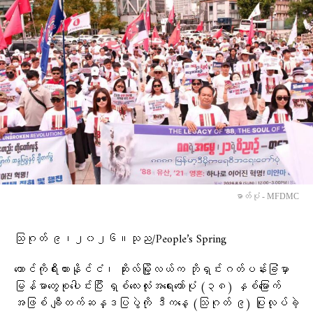
ဓာတ်ပုံ - MFDMC
သြဂုတ် ၉၊၂၀၂၆။သုည/People’s Spring
တောင်ကိုရီးယားနိုင်ငံ၊ ဆိုးလ်မြို့လယ်က ဘိုရှင်းဂတ်ပန်းခြံမှာ
မြန်မာတွေစုပေါင်းပြီး ရှစ်လေးလုံးအရေးတော်ပုံ (၃၈) နှစ်မြောက်
အဖြစ် ချီတက်ဆန္ဒပြပွဲကို ဒီကနေ့ (သြဂုတ် ၉) ပြုလုပ်ခဲ့