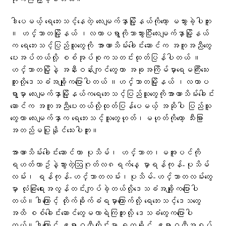
ဒါ​ပေမယ့် ​ရေ​ဘေးသင့်​​နေတဲ့ လေးမျက်နှာမြို့နယ်ကို​တော့ မသွားခဲ့ပါဘူး
။ ဟင်္သာတမြို့နယ် ၊လဟာပရွာကိုသာသွားပြီးလေးမျက်နှာမြို့နယ်
က ​ရေ​ဘေးသင့်ပြည်သူ​တွေကို အာဏာသိမ်း​ခေါင်း​ဆောင်က အကူအညီ​တွေ​
ပေးအပ်တယ်လို့ စစ်အုပ်စုကသတင်းထုတ်ပြန်ပါတယ် ။
ဟင်္သာတမြို့နဲ့ အနီးဝန်းကျင်​တွေဟာ ​အခုအကြိမ်မှာရေမကြီး​သေး
ဘူးလို့​ဒေသခံအချို့က​ပြောပါတယ် ။ဟင်္သာတမြို့နယ် ၊လဟာပ
ရွာမှာ​ ​လေးမျက်နှာမြို့နယ်ကရေ​ဘေးသင့်ပြည်သူ​တွေကိုအာဏာသိမ်း​ခေါင်း​
ဆောင်က အကူအညီ​ပေးတယ်လို့ထုတ်ပြန်​​ပေမယ့် အဆိုပါ ပြည်သူ​
တွေဟာ ​လေးမျက်နှာက ​ရေ​ဘေးသင့်သူ​တွေဟုတ်၊မဟုတ်ကို​တော့ သီးခြား
အတည်မပြုနိုင်​သေးပါဘူး။
အာဏာသိမ်း​ခေါင်း​ဆောင်ဟာ ပုသိမ်၊ ဟင်္သာတ၊မအူပင်ကို
ရဟတ်ယာဥ်နဲ့သွားတဲ့ဩဂုတ်လ၈ရက်နေ့ ​မှာရန်ကုန်-ပုသိမ်
လမ်း၊ ရန်ကုန်-ဟင်္သာတလမ်း၊ပုသိမ်-ဟင်္သာတလမ်းတွေ
မှာ လုံခြုံရေးအလွန်တင်းကျပ်ခဲ့တယ်လို့​ဒေသခံအချို့က​ပြောပါ
တယ်။ဒါ​ကြောင့် တိုက်ခိုက်ခံရမှာကြောက်လို့ ရေဘေးသင့်ဒေသတွေ
အထိ စစ်ခေါင်းဆောင်တွေမလာရဲကြဘူးလို့ ဒေသခံတွေကပြောပါ
တယ်။ဒါ​ကြောင့် ဧရာဝတီတိုင်းမှာ ရက္ခိုင်-ဧရာဝတီအစပ်