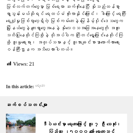
သံလွင်မြစ်၊ ဧရာဝတီမြစ်နဲ့ ၎င်းမြစ်တွေရဲ့
မြစ်လက်တက်တွေမှာ မြစ်ရေဟာ ဆက်တိုးနေပြီး မိုးသည်းထန်စွာ
ရွာသွန်းမယ်ဆိုရင် ရေထပ်မံ တိုးလာနိုင်ကြောင်း၊ ဒါကြောင့် ရေကြီး
ရေလျှံမှုဖြစ်ပွားလေ့ရှိတဲ့ မြစ်ကမ်းဘေးနဲ့ မြေနိမ့်ပိုင်းဒေသတွေက
မြို့နယ်တွေနဲ့ ကျေးရွာတွေအနေနဲ့ မိုးလေဝသအခြေအနေတွေကို အထူး
သတိပြုနေထိုင်ကြဖို့နဲ့ လိုအပ်ပါက ကြိုတင်ရွှေ့ပြောင်းနေထိုင်ကြ
ဖို့ လူမှုရေးရာ၊ အလုပ်သမားနှင့် လူသားချင်းစာနာထောက်ထားရေး
ဝန်ကြီးဌာနက အသိပေးထားပါတယ်။
Views:
21
ရေဘေး
In this article:
ဆက်စပ်သတင်းများ
ဒီပဲယင်းမှာ ရေဘေးကြောင့် လူ ၇ ဦး သေဆုံး၊
ပြည်သူ ၂၅၀၀၀ ကျော် ရေဘေးသင့်