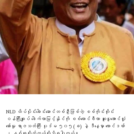
NLD ထိပ်ပိုင်းခေါင်းဆောင်တစ်ဦးဖြစ်တဲ့ စစ်ကိုင်းတိုင်း
ဝန်ကြီးချုပ် ဒေါက်တာမြင့်နိုင်ကို စစ်ကောင်စီဟာ ဆူပူအောင်လှုံ
ဆော်မှု ရာဇသတ်ကြီး ပုဒ်မ ၅၀၅(ခ) နဲ့ ဒီနေ့မှာ ထောင်ဒဏ်
၂ နှစ်ချလိုက်တယ်လို့သိရပါတယ်။