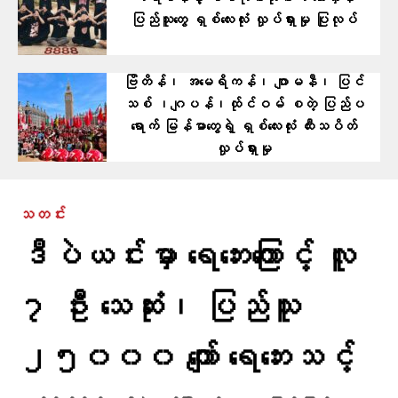
ပြည်သူတွေ ရှစ်လေးလုံး လှုပ်ရှားမှု ပြုလုပ်
ဗြိတိန်၊ အမေရိကန်၊ ဂျာမနီ၊ ပြင်
သစ် ၊ဂျပန်၊ထ်ုင်ဝမ် စတဲ့ ပြ​ည်ပ
ရောက် မြန်မာတွေရဲ့ ရှစ်လေးလုံး ထီးသပိတ်
လှုပ်ရှားမှု
သတင်း
ဒီပဲယင်းမှာ ရေဘေးကြောင့် လူ
၇ ဦး သေဆုံး၊ ပြည်သူ
၂၅၀၀၀ ကျော် ရေဘေးသင့်