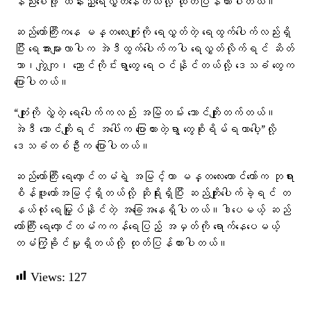
နည်းစေဖို့ ထိန်းညှိရေလွှတ်နေတယ်လို့ ထုတ်ပြန်ထားပါတယ်။
ဆည်တော်ကြီးကနေ မန္တလေးကျုံးကို ရေလွှတ်တဲ့ ရေထွက်ပေါက်လည်းရှိ
ပြီး ရေအားများလာပါက အဲဒီထွက်ပေါက်ကပါ ရေလွှတ်လိုက်ရင် ဆိတ်
သာ၊ကျွဲကျ၊ ညောင်ကိုင်းရွာတွေ ရေဝင်နိုင်တယ်လို့ ဒေသခံ တွေက
ပြောပါတယ်။
“ကျုံးကို လွှဲတဲ့ ရေပေါက်ကလည်း အမြဲတမ်း ဘောင်ကျိုးတက်တယ်။
အဲဒီ ဘောင်ကျိုးရင် အပေါ်က ပြောထားတဲ့ရွာ တွေစိုးရိမ်ရတာပေါ့”လို့
ဒေသခံတစ်ဦးက ပြောပါတယ်။
ဆည်တော်ကြီး ရေလှောင်တမံရဲ့ အမြင့်ဟာ မန္တလေးတောင်တော်က ဘုရား
စိန်ဖူးတော်အမြင့်ရှိတယ်လို့ ဆိုရိုးရှိပြီး ဆည်ကျိုးပေါက်ခဲ့ရင် တ
နယ်လုံး ရေမြှုပ်နိုင်တဲ့ အခြေအနေရှိပါတယ်။ဒါပေမယ့် ဆည်
တော်ကြီး ရေလှောင်တမံကကန်ရေပြည့် အမှတ်ကို ရောက်နေပေမယ့်
တမံကြံ့ခိုင်မှုရှိတယ်လို့ ထုတ်ပြန်ထားပါတယ်။
Views:
127