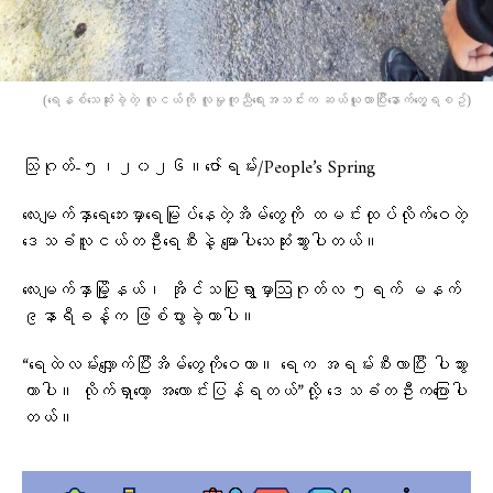
(​ရေနစ်​သေဆုံးခဲ့တဲ့ လူငယ်ကို လူမှုကူညီ​ရေးအသင်းက ဆယ်ယူလာပြီး​နောက်​တွေ့ရစဥ်)
သြဂုတ်-၅၊၂၀၂၆။ဇော်ရမ်း/People’s Spring
လေးမျက်နှာရေဘေးမှာရေမြုပ်နေတဲ့အိမ်တွေကို ထမင်းထုပ်လိုက်ဝေတဲ့
ဒေသခံလူငယ်တဦးရေစီးနဲ့ မျောပါသေဆုံးသွားပါတယ်။
လေးမျက်နှာမြို့နယ်၊ အိုင်သပြုရွာမှာဩဂုတ်လ ၅ရက် မနက်
၉နာရီခန့်က ဖြစ်ပွားခဲ့တာပါ။
“ရေထဲလမ်းလျှောက်ပြီးအိမ်တွေကိုဝေတာ။ ရေက အရမ်းစီးလာပြီး ပါသွား
တာပါ။ လိုက်ရှာတော့ အလောင်းပြန်ရတယ်”လို့ ဒေသခံတဦးကပြောပါ
တယ်။