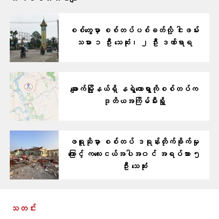
စစ်တွေမှာ စစ်တပ်ပစ်ခတ်လို့ ငါးဖမ်း
သမား ၁ ဦး သေဆုံး၊ ၂ ဦး ဒဏ်ရာရ
ချောက်မြို့နယ်ရှိ နရွဲတောရွာကိုစစ်တပ်က
ဒုတိယအကြိမ်မီးရှို့
ဖရူဆိုမှာ စစ်တပ် ဒရုန်းတိုက်ခိုက်မှု
ကြောင့် ကလေးငယ်အပါအ၀င် အရပ်သား ၅
ဦး သေဆုံး
သတင်း