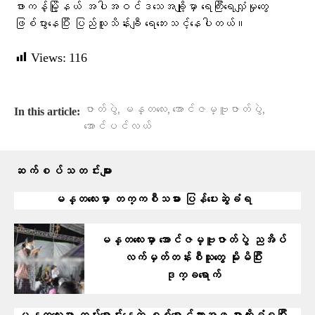
ဖားကန့်မြို့နယ် အပါအဝင်ဒသေအချို့မှာ ရေကြီးရေလျှံမှုတွေ
ဖြစ်ပွားနေပြီး ပြည်သူသိန်းချီ ရေဘေးသင့်နေပါတယ်။
Views:
116
,
,
,
ဇာတ်ပွဲ
မန္တလေး
အောင်ဇမ္ဗူဇာတ်ပွဲ
In this article:
အောင်ပင်လယ်
ဆက်စပ်သတင်းများ
မန္တလေးမှာ တက္ကစီသမား ပြန်ပေးဆွဲခံရ
မန္တလေးမှာ အောင်ဇမ္ဗူဇာတ်ပွဲ ညအိပ်
လက်မှတ်တန်းစီသူတွေ မိုးမိပြီး
ဒုက္ခရောက်