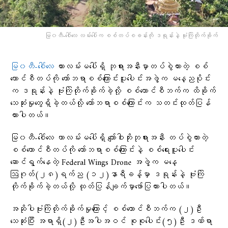
မြ၀တီ-ဝေါ်လေ လမ်းပေါ်က စစ်တပ်စခန်းကို ဒရုန်းနဲ့ ဗုံးကြဲတိုက်ခိုက်
မြ၀တီ-ဝေါ်လေ
ကားလမ်းမပေါ်ရှိ ဘုရားအနီးမှာတပ်စွဲထားတဲ့ စစ်
ကောင်စီတပ်ကို ကော်ဘရာစစ်ကြောင်းပူးပေါင်းအဖွဲ့က မနေ့ညပိုင်း
က ဒရုန်းနဲ့ ဗုံးကြဲတိုက်ခိုက်ခဲ့လို့ စစ်ကောင်စီဘက်က ထိခိုက်
သေဆုံးမှုတွေရှိခဲ့တယ်လို့ ကော်ဘရာစစ်ကြောင်းက သတင်းထုတ်ပြန်
ထားပါတယ်။
မြ၀တီ-ဝေါ်လေ ကာလမ်းမပေါ်ရှိ ကျော်ဝါးဘိုးဘုရားအနီး တပ်စွဲထားတဲ့
စစ်ကောင်စီတပ်ကို ကော်ဘရာစစ်ကြောင်းနဲ့ စစ်ရေးပူးပေါင်း
ဆောင်ရွက်နေတဲ့ Federal Wings Drone အဖွဲ့က မနေ့
ဩဂုတ်(၂၈)ရက်ည (၁၂)နာရီခန့်မှာ ဒရုန်းနဲ့ ဗုံးကြဲ
တိုက်ခိုက်ခဲ့တယ်လို့ ထုတ်ပြန်ချက်မှာဖော်ပြထားပါတယ်။
အဆိုပါဗုံးကြဲတိုက်ခိုက်မှုကြောင့် စစ်ကောင်စီဘက်က (၂)ဦး
သေဆုံးပြီး အရာရှိ(၂)ဦးအပါအဝင် စုစုပေါင်း(၅)ဦး ဒဏ်ရာ