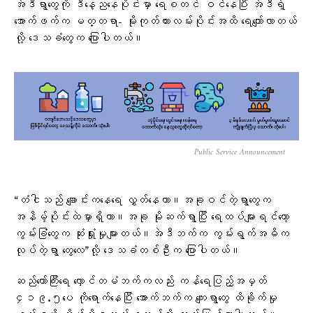
အဲဒီရွာတွေကို ဒီနေ့ညနေပိုင်းမှာ ရေစတင် ဝင်နေပြီး အဲဒီ‌‌ရဲ့
အောက်ဖက်က မတ္တရာ- မိုးကုတ်ကားလမ်းပိုင်းအထိ ရေကျော်လာတယ်
လို့ ဒေသခံတွေက ပြောပါတယ်။
Public Service Announcement
“တံငါသည် ချောင်းကနေရေ လွှတ်နေတာ။အခုဝင်တဲ့ရွာတွေက
အနိမ့်ပိုင်းထဲမှာရှိတာ။အခု မိုးဆက်ရွာပြီး ရေထပ်များရင်တော့
ကွမ်းခြံတွေက ဆုံးရှုံးမှုများတယ်။အဲဒီဘက်က ကွမ်းရွက်အဓိက
လုပ်တဲ့ရွာ တွေလေ”လို့ ဒေသခံတစ်ဦးက ပြောပါတယ်။
ဆည်တော်ကြီးရေ လှောင်တမံဘက်ကလည်း ကန်ရေပြည့်အမှတ်
၄၁၉.၅ပေ ကိုရောက်နေပြီး အောက်ဘက်က ကျေးရွာတွေ ထိခိုက်မှု