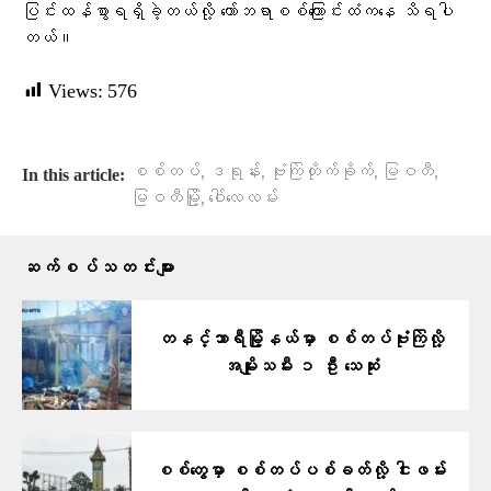
ပြင်းထန်စွာရရှိခဲ့တယ်လို့ ကော်ဘရာစစ်ကြောင်းထံကနေ သိရပါ
တယ်။
Views:
576
,
,
,
,
စစ်တပ်
ဒရုန်း
ဗုံးကြဲတိုက်ခိုက်
မြဝတီ
In this article:
,
မြဝတီမြို့
ဝေါ်လေလမ်း
ဆက်စပ်သတင်းများ
တနင်္သာရီမြို့နယ်မှာ စစ်တပ်ဗုံးကြဲလို့
အမျိုးသမီး ၁ ဦး သေဆုံး
စစ်တွေမှာ စစ်တပ်ပစ်ခတ်လို့ ငါးဖမ်း