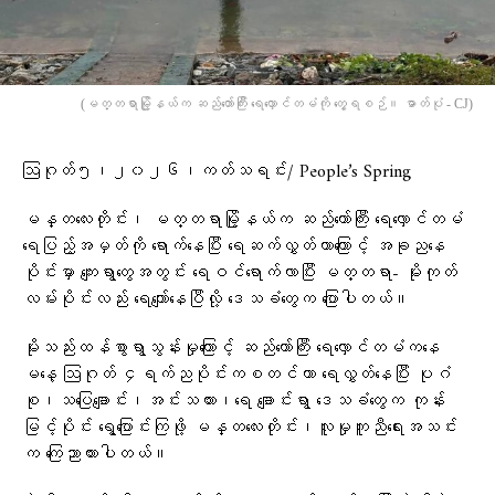
(မတ္တရာမြို့နယ်က ဆည်တော်ကြီး ရေလှောင်တမံကို တွေ့ရစဉ်။ ဓာတ်ပုံ - CJ)
ဩဂုတ်၅၊၂၀၂၆၊ကတ်သရင်း/ People’s Spring
မန္တလေးတိုင်း၊ မတ္တရာမြို့နယ်က ဆည်တော်ကြီး ရေလှောင်တမံ
ရေပြည့်အမှတ်ကို ရောက်နေပြီး ရေဆက်လွှတ်တာကြောင့် အခု‌‌ညနေ
ပိုင်းမှာ ကျေးရွာတွေအတွင်း ရေဝင်‌ရောက်လာပြီး မတ္တရာ- မိုးကုတ်
လမ်းပိုင်းလည်း ရေကျော်နေပြီလို့ ဒေသခံတွေက ပြောပါတယ်။
မိုးသည်းထန်စွာရွာသွန်းမှုကြောင့် ဆည်တော်ကြီး ရေလှောင်တမံကနေ
မနေ့ ဩဂုတ် ၄ရက်ညပိုင်းကစတင်ကာ ရေလွှတ်နေပြီး ပုဂံ
စု၊သပြေချောင်း၊အင်းသကား၊ရေ‌ ချောင်းရွာ ဒေသခံတွေက ‌‌‌‌‌‌‌‌‌‌‌‌‌‌‌‌‌‌‌‌‌‌‌‌‌ကုန်း
မြင့်ပိုင်း ရွေ့ပြောင်းကြဖို့ မန္တလေးတိုင်း၊လူမှုကူညီရေးအသင်း
က ကြေညာထားပါတယ်။