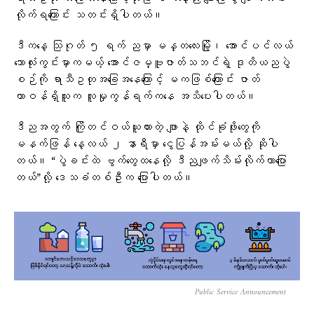
လိုက်ရကြောင်း သတင်းရှိပါတယ်။
ဒီကနေ့ သြဂုတ် ၅ ရက် ညမှာ မန္တလေးမြို့၊ အောင်ပင်လယ်
ဘောလုံးကွင်းမှာကမယ့် အောင်ဇမ္ဗူဇာတ်သဘင်ရဲ့ ဒုတိယညပွဲ
စဉ်ကို ရာသီဥတုအခြေအနေကြောင့် မကဖြစ်ကြောင်း ဇာတ်
တာဝန်ရှိသူက လူမှုကွန်ရက်ကနေ အသိပေးပါတယ်။
ဒီညအတွက် ကြိုတင်ဝယ်ယူထားတဲ့ ဖျာနဲ့ ထိုင်ခုံဖိုးတွေကို
မနက်ဖြန် နေ့လယ် ၂ နာရီမှာ ငွေပြန်အမ်းမယ်လို့ ဆိုပါ
တယ်။ “ပွဲခင်းထဲ ဗွက်တွေထနေလို့ ဒီညဖျက်သိမ်းလိုက်တာပြော
တယ်”လို့ ဒေသခံတစ်ဦးက ပြောပါတယ်။
Public Service Announcement