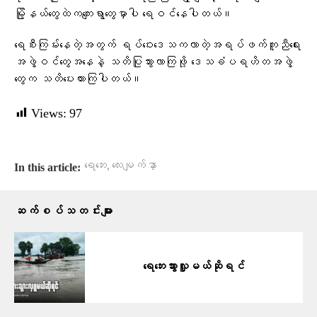
မြို့နယ်တွေထဲကကျေးရွာတွေမှာပါ ရေဝင်နေပါတယ်။
ရေစီးကြမ်းနေတဲ့အတွက် ရပ်ဝေးဒေသကလာတဲ့အရပ်ဖက်ကူညီရေး
အဖွဲ့ဝင်တွေအနေနဲ့ သတိပြုသွားလာကြဖို့ ဒေသခံပရဟိတအဖွဲ့
တွေက သတိပေးထားကြပါတယ်။
Views:
97
,
ရေဘေး
လေးမျက်နှာ
In this article:
ဆက်စပ်သတင်းများ
ရေဘေးသွားလှူမယ်ဆိုရင်