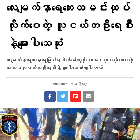
လေးမျက်နှာရေဘေးထမင်းထုပ်
လိုက်ဝေတဲ့ လူငယ်တဦးရေစီး
နဲ့မျောပါသေဆုံး
လေးမျက်နှာရေဘေးမှာရေမြုပ်နေတဲ့အိမ်တွေကို ထမင်းထုပ်လိုက်ဝေတဲ့
ဒေသခံလူငယ်တဦးရေစီးနဲ့ မျောပါသေဆုံးသွားပါတယ်။
Published
19 နာရီ ago