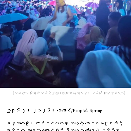
(မနေ့ညက မိုးရွာထဲ ဇာတ်ပွဲကြည့်နေသူများအား တွေ့ရစဥ်။ ဓါတ်ပုံံ-လူမှုကွန်ရက်)
သြဂုတ် ၅၊ ၂၀၂၆။ ဇေအောင်/People’s Spring
မန္တလေးမြို့၊ အောင်ပင်လယ်မှာ ကနေတဲ့ အောင်ဇမ္ဗူဇာတ်ပွဲ
ရာသီဥတု အခြေအနေကြောင့်ဆိုပြီး ဒီကနေ့ည ဖျော်ဖြေပွဲ ဖျက်သိမ်း