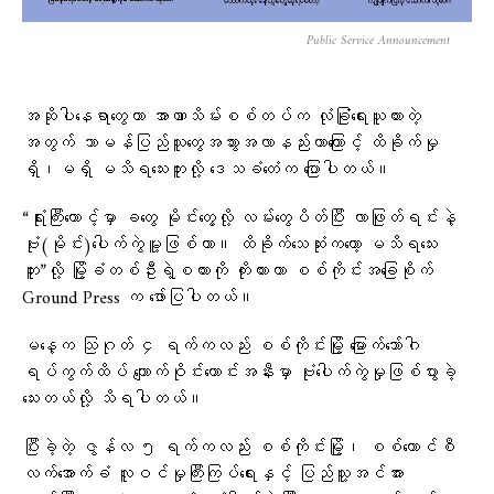
Public Service Announcement
အဆိုပါနေရာတွေဟာ အာဏာသိမ်းစစ်တပ်က လုံခြုံရေးယူထားတဲ့
အတွက် သာမန်ပြည်သူတွေအသွားအလာနည်းတာကြောင့် ထိခိုက်မှု
ရှိ၊မရှိ မသိရသေးဘူးလို့ ဒေသခံ​တေံက ပြောပါတယ်။
“ရုံးကြီးထောင့်မှာ ခတွေ မိုင်းတွေ့လို့ လမ်းတွေပိတ်ပြီး လာဖြုတ်ရင်းနဲ့
ဗုံး(မိုင်း)ပေါက်ကွဲမူ့ဖြစ်တာ။ ထိခိုက်သေဆုံးကတော့ မသိရသေး
ဘူး”လို့ မြို့ခံတစ်ဦးရဲ့စကားကို ကိုးကားကာ စစ်ကိုင်းအခြေစိုက်
Ground Press က ဖော်ပြပါတယ်။
မနေ့က သြဂုတ် ၄ ရက်ကလည်း စစ်ကိုင်းမြို့ မြောက်ဘော်ဂါ
ရပ်ကွက်ထိပ် ကျောက်ဝိုင်းဟောင်းအနီးမှာ ဗုံးပေါက်ကွဲမှုဖြစ်ပွားခဲ့
သေးတယ်လို့ သိရပါတယ်။
ပြီးခဲ့တဲ့ ဇွန်လ ၅ ရက်ကလည်း စစ်ကိုင်းမြို့၊ စစ်ကောင်စီ
လက်အောက်ခံ လူဝင်မှုကြီးကြပ်ရေးနှင့် ပြည်သူ့အင်အား