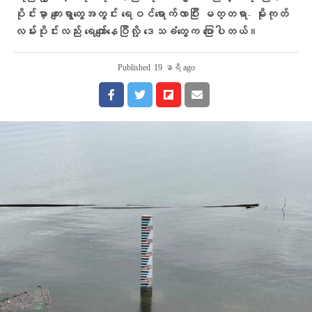
ပိုင်းမှာ ကျေးရွာတွေအတွင်း ရေဝင်‌ရောက်လာပြီး မတ္တရာ- မိုးကုတ်
လမ်းပိုင်းလည်း ရေကျော်နေပြီလို့ ဒေသခံတွေက ပြောပါတယ်။
Published
19 နာရီ ago