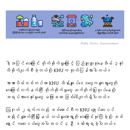
Public Service Announcement
ဒါ့အပြင် လေကြောင်း တိုက်ခိုက်မှုကြောင့် ပြည်သူလူထုနေအိမ် ၃လုံး
ထိခိုက်ပျက်စီးခဲ့တယ်လို့ KNUက ထုတ်ပြန်ထားပါတယ်။
အာဏာသိမ်းစစ်တပ်ဟာ KNU ထိန်းချုပ်ဒေသတွေက ကျေးရွာတွေကို
လေကြောင်းလက်နက်ကြီး တိုက်ခိုက်မှုတွေ ဆက်တိုက်ပြုလုပ်နေလို့
အရပ်သားသေဆုံးမှုတွေ မကြာခဏ ဖြစ်ပေါ်လျက်ရှိပါတယ်။
ဩဂုတ် ၂ရက်ကလည်း စစ်ကောင်စီက KNU ညောင်လေးပင်
ခရိုင် ကျောက်ကြီးမြို့နယ် လယ်မူသောရွာကို လေကြောင်းဗုံးကြဲခဲ့လို့ စစ်
ရှောင် ကလေးငယ်တွေအပါအဝင် ၄ဦး ဒဏ်ရာရခဲ့ပါတယ်။