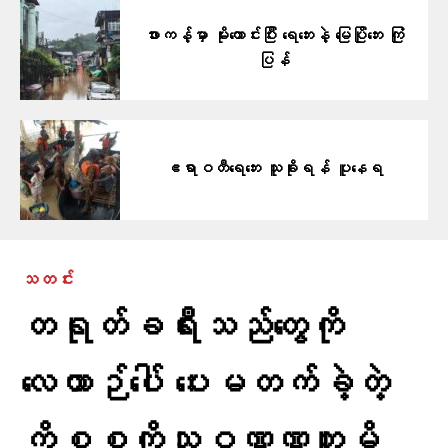
ဖားကန့်မှာ မိုးကောင်းပြီး ရေဘေးနဲ့ မြေပြိုဘေး ကြုံ
ပြန်
ဧရာဝတီရေဘေး သူခိုးရန် ပူနေရ
သတင်း
တရုတ်ခရီးသည်တွေကို
လေယာဉ်ပေါ် ပေးမတက်ခဲ့တဲ့
ကိစ္စကိုသုဝဏ္ဏဘူမိ