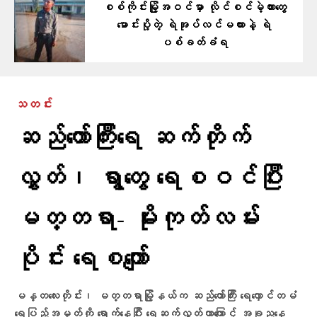
စစ်ကိုင်းမြို့အဝင်မှာ လိုင်စင်မဲ့ကားတွေ
မောင်းပို့တဲ့ ရဲအုပ်လင်မယားနဲ့ ရဲ
ပစ်ခတ်ခံရ
သတင်း
ဆည်တော်ကြီးရေ ဆက်တိုက်
လွှတ်၊ ရွာတွေ ရေစဝင်ပြီး
မတ္တရာ- မိုးကုတ်လမ်း
ပိုင်း ရေစကျော်
မန္တလေးတိုင်း၊ မတ္တရာမြို့နယ်က ဆည်တော်ကြီး ရေလှောင်တမံ
ရေပြည့်အမှတ်ကို ရောက်နေပြီး ရေဆက်လွှတ်တာကြောင့် အခု‌‌ညနေ