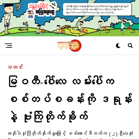
သတင်း
မြဝတီ-ဝေါ်လေ လမ်းပေါ်က
စစ်တပ်စခန်းကို ဒရုန်း
နဲ့ ဗုံးကြဲတိုက်ခိုက်
အဆိုပါဗုံးကြဲတိုက်ခိုက်မှုကြောင့် စစ်ကောင်စီဘက်က (၂)ဦးသေဆုံး