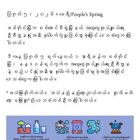
သြဂုတ် ၅၊ ၂၀၂၆။မေရီ/People’s Spring
စစ်ကိုင်းမြို့က စစ်ကောင်စီရဲ့မြို့နယ် အထွေထွေအုပ်ချုပ်ရေး
ဦးစီးဌာနရုံးအနီး ဗုံးပေါက်ကွဲမှုဖြစ်ပွားခဲ့ကြောင်း ဒေသခံတွေက ပြော
ပါတယ်။
ဒီကနေ့ သြဂုတ် ၅ ရက် နေ့လယ် ၁ နာရီခန့်က စစ်ကိုင်း
မြို့၊ နန္ဒဝန်ရပ်ကွက်က အထွေထွေအုပ်ချုပ်ရေးဦးစီးဌာန
နဲ့ စည်ပင်ရုံးအနီးမှာ ဗုံးပေါက်ကွဲမှုဖြစ်ပွားခဲ့တာဖြစ်ကြောင်း
ဒေသခံတွေက ပြောပါတယ်။
“အသံကြားလိုက်တယ်။ အသံနည်းနည်းတော့ ကျယ်တယ်။ လူထိမထိ
တော့ မကြားဘူး”လို့ ဒေသခံတစ်ဦးက ပြောပါတယ်။