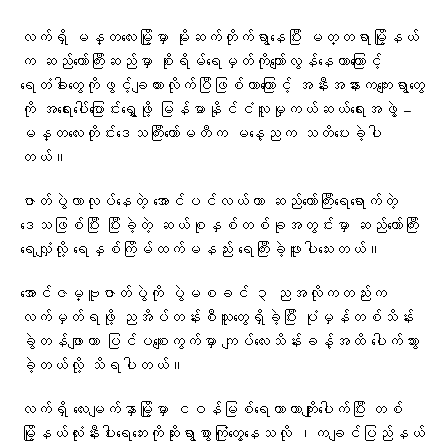
လက်ရှိ မန္တလေးမြို့မှာ မိုးဆက်တိုက်ရွာနေပြီး မတ္တရာမြို့နယ်
က ဆည်တော်ကြီးဆည်မှာ စိုးရိမ်ရေမှတ်ကိုကျော်လွန်နေတာကြောင့်
ရေတံခါးတွေကိုဖွင့်ချထားလိုက်ပြီဖြစ်တာကြောင့် အနီးအနားကကျေးရွာတွေ
ကို အရေးပေါ်ပြောင်းရွှေ့ဖို့ မြန်မာနိုင်ငံလူမှုကယ်ဆယ်ရေးအဖွဲ့ –
မန္တလေးတိုင်းဒေသကြီးကော်မတီက မနေ့ညက သတိပေးခဲ့ပါ
တယ်။
ဇာတ်ပွဲလာလုပ်နေတဲ့ အောင်ပင်လယ်ဟာ ဆည်တော်ကြီးရေရောက်တဲ့
ဒေသဖြစ်ပြီး ပြီးခဲ့တဲ့ ဆယ်စုနှစ်တစ်ခုအတွင်းမှာ ဆည်တော်ကြီး
ရေလျှံလို့ ရေနှစ်ကြိမ်ထက်မနည်း ရေကြီးခဲ့ဖူးပါသေးတယ်။
အောင်ဇမ္ဗူဇာတ်ပွဲကို ပွဲမစခင် ၃ ညအလိုကတည်းက
လက်မှတ်ရဖို့ ညအိပ်တန်းစီသူတွေရှိခဲ့ပြီး ပုံမှန်တစ်သိန်း
ခွဲတန်ဖျာဟာ ပြင်ပစျေးကွက်မှာ ကျပ်လေးသိန်းခန့်အထိ ပေါက်သွား
ခဲ့တယ်လို့ သိရပါတယ်။
လက်ရှိ လေးမျက်နှာမြို့မှာ ငဝန်မြစ်ရေကာတာကျိုးပေါက်ပြီး တစ်
မြို့နယ်လုံးနီးပါးရေဘေးကိုဆိုးရွာစွာကြုံတွေ့နေသလို ၊ကချင်ပြည်နယ်