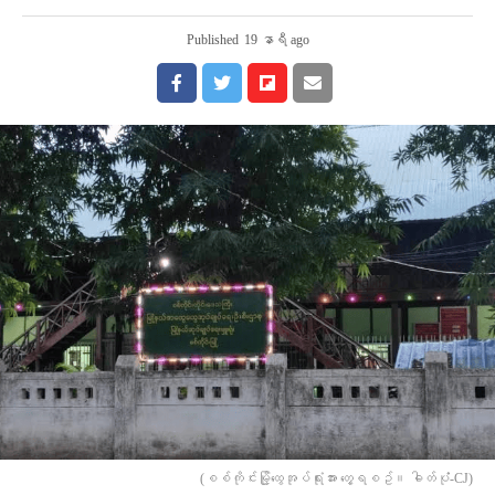
Published
19 နာရီ ago
(စစ်ကိုင်းမြို့ထွေအုပ်ရုံးအား တွေ့ရစဥ်။ ဓါတ်ပုံံ-CJ)