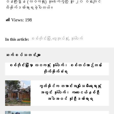
ဝန်ကြီးဌာန (လဝကရုံး) ဗုံးပေါက်ကွဲပြီး လူ ၂၀ ဝန်းကျင်
ထိခိုက်ဒဏ်ရာရခဲ့ပါတယ်။
Views:
198
,
,
စစ်ကိုင်းမြို့
ထွေအုပ်ရုံး
ဗုံးပေါက်
In this article:
ဆက်စပ်သတင်းများ
စစ်ကိုင်းမြို့မှာ လဝကရုံး ဗုံးပေါက်၊ စစ်တပ်ယာဉ်တန်း
တိုက်ခိုက်ခံရ
ကွတ်ခိုင်က တအာင်းအမျိုးသမီးရေးရာရုံး
အတွင်း ဗုံးပေါက်၊ ကလေးငယ်နှစ်ဦး
အပါအဝင် သုံးဦးဒဏ်ရာရ