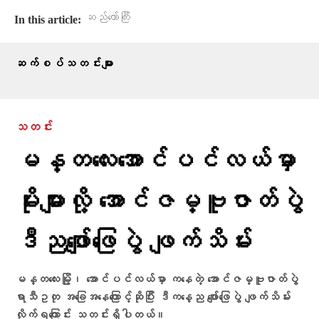
ဆည်တော်ကြီး
In this article:
ဆက်စပ်သတင်းများ
သတင်း
မန္တလေးအောင်ပင်လယ်မှာ
မိုးများလို့ အောင်ဇမ္ဗူဇာတ်ပွဲ
ဒီညဖျော်ဖြေပွဲ ဖျက်သိမ်း
မန္တလေးမြို့၊ အောင်ပင်လယ်မှာ ကနေတဲ့ အောင်ဇမ္ဗူဇာတ်ပွဲ
ရာသီဥတု အခြေအနေကြောင့်ဆိုပြီး ဒီကနေ့ည ဖျော်ဖြေပွဲ ဖျက်သိမ်း
လိုက်ရကြောင်း သတင်းရှိပါတယ်။