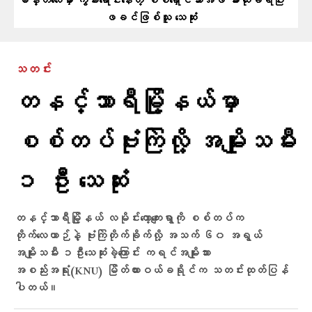
မန္တလေးမှာ ကွမ်းရောင်းနေတဲ့ စစ်ရှောင်သားအဖ ဓားထိုးခံရပြီး
ဖခင်ဖြစ်သူ သေဆုံး
သတင်း
တနင်္သာရီမြို့နယ်မှာ
စစ်တပ်ဗုံးကြဲလို့ အမျိုးသမီး
၁ ဦး သေဆုံး
တနင်္သာရီမြို့နယ် လမိုင်းကော့ကျေးရွာကို စစ်တပ်က
တိုက်လေယာဉ်နဲ့ ဗုံးကြဲတိုက်ခိုက်လို့ အသက် ၆၀ အရွယ်
အမျိုးသမီး ၁ဦးသေဆုံးခဲ့ကြောင်း ကရင်အမျိုးသား
အစည်းအရုံး(KNU) မြိတ်ထားဝယ်ခရိုင်က သတင်းထုတ်ပြန်
ပါတယ်။