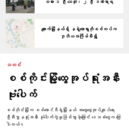
သမား ၁ ဦး သေဆုံး၊ ၂ ဦး ဒဏ်ရာရ
ချောက်မြို့နယ်ရှိ နရွဲတောရွာကိုစစ်တပ်က
ဒုတိယအကြိမ်မီးရှို့
သတင်း
စစ်ကိုင်းမြို့ထွေအုပ်ရုံးအနီး
ဗုံးပေါက်
စစ်ကိုင်းမြို့က စစ်ကောင်စီရဲ့မြို့နယ် အထွေထွေအုပ်ချုပ်ရေး
ဦးစီးဌာနရုံးအနီး ဗုံးပေါက်ကွဲမှုဖြစ်ပွားခဲ့ကြောင်း ဒေသခံတွေက ပြော
ပါတယ်။