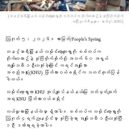
(တနင်္သာရီမြို့နယ် လမိုင်းကော့ကျေးရွာကို စစ်တပ်က တိုက်လေယာဉ်နဲ့ ဗုံးကြဲတိုက်ခိုက်
အပြီး ပျက်စီးမှုများ။ ဓာတ်ပုံ - KNU)
ဩဂုတ် ၅၊ ၂၀၂၆။ ထားမြတ်/People’s Spring
တနင်္သာရီမြို့နယ် လမိုင်းကော့ကျေးရွာကို စစ်တပ်က
တိုက်လေယာဉ်နဲ့ ဗုံးကြဲတိုက်ခိုက်လို့ အသက် ၆၀ အရွယ်
အမျိုးသမီး ၁ဦးသေဆုံးခဲ့ကြောင်း ကရင်အမျိုးသား
အစည်းအရုံး(KNU) မြိတ်ထားဝယ်ခရိုင်က သတင်းထုတ်ပြန်
ပါတယ်။
လမိုင်းကော့ရွာဟာ KNU အုပ်ချုပ်နယ်နယ်မြေ သတ်မှတ်ချက်
အရ KNU မြိတ်ထားဝယ်ခရိုင်
‎လယ်မူလားမြိုနယ်ထဲမှာ ရှိတာပါ။ စစ်တပ်က လမိုင်းကော့ရွာကို
ဩဂုတ် ၄ရက်ညနေပိုင်းမှာ ဗုံးကြဲခဲ့ရာ အမျိုးသမီး ၁ဦးသေဆုံးပြီး
၁ဦး ဒဏ်ရာရခဲ့တာပါ။