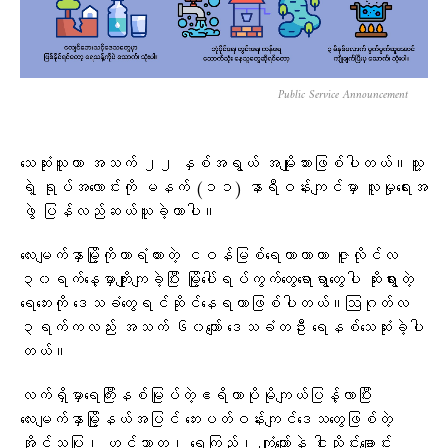
Public Service Announcement
သေဆုံးသူဟာ အသက် ၂၂ နှစ်အရွယ် အမျိုးသားဖြစ်ပါတယ်။သူ့
ရဲ့ ရုပ်အလောင်းကို မနက် (၁၁) နာရီဝန်းကျင်မှာ လူမှုရေးအ
ဖွဲ ‌ပြန်လည်ဆယ်ယူခဲ့တာပါ။
လေးမျက်နှာမြို့ကိုကာရံထားတဲ့ ငဝန်မြစ်ရေကာတာဟာ ဇူလိုင်လ
၃၀ရက်နေ့မှာကျိုးကျခဲ့ပြီး မြို့ပေါ်ရပ်ကွက်တွေရောရွာတွေပါ ဆိုးရွားတဲ့
ရေဘေးကို ဒေသခံတွေရင်ဆိုင်နေရတာဖြစ်ပါတယ်။ဩဂုတ်လ
၃ရက်ကလည်း အသက် ၆၀ကျော် ဒေသခံတဦး ရေနစ်သေဆုံးခဲ့ပါ
တယ်။
လက်ရှိမှာရေကြီးနစ်မြုပ်တဲ့ဧရိယာပိုမိုကျယ်ပြန့်လာပြီး
လေးမျက်နှာမြို့နယ်အပြင် ဘေးပတ်ဝန်းကျင်ဒေသတွေဖြစ်တဲ့
အိုင်သပြု၊ ဟင်္သာတ၊ ရေကြည်၊ ကျုံကျော်နဲ့ ငါးသိုင်းချောင်း