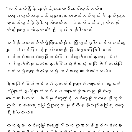
“လက်နက်ကြီးနဲ့ နေ့တိုင်းချနေတာဒီကောင်တွေထိတယ်။
အရေအတွက်ကတော့မသိရဘူး။ကျားမသောက်တပ်ရင်းကို နှစ်လုံးကျ
သွားတယ်လွန်ခဲ့တဲ့ငါးရက်လောက်က။ရဲတပ်ရင်း၁၂ကိုလည်း
ကိုယ့်လူတွေပစ်နေတယ်” လို့ ၎င်းက ဆိုပါတယ်။
အဲဒီလိုအထိအခိုက်ရှိပြီးနောက်ပိုင်း မြို့တွင်းမှာပါစစ်စခန်းတွေ
ချ၊ခံစစ်ပြင်ဖို့လုပ်လာတာလို့ မြို့ခံတွေကပြောကြပါတယ်။
စစ်တပ်ဟာစစ်တွေမြို့ကမ်းခြေ စစ်တွေဟိုတယ်နားကနေ မိဇံ
ရပ်ကွက်ဘီလူးမတံတားနားထိခြံစည်းရိုးကာရံ ထားပြီး အဲဒီကမ်းခြေ
ပတ်လည်တလျှောက်လုံးမှာလည်း ဘန်ကာတွေ ဆောက်ထားပါတယ်။
ဒါ့အပြင်မြစ်ကမ်းစပ်နဲ့ဆတ်ရိုးကျချောင်းတလျှောက်၊ ရွှေမင်း
ဂံ(ချောင်းနွယ်)ချောင်းကပ်စပ်တလျှောက်တို့မှာလည်း မိုင်းတွေ
ထောင်ထားပါတယ်။အဲဒီမိုင်းတွေကြောင့် စစ်တွေမြို့ထဲကနေ ခိုးထွက်
ကြတဲ့ စစ်ဘေးရှောင်ပြည်သူတွေဟာ မိုင်းထိမှန်သေဆုံးခဲ့ကြရ တာတွေ
ရှိခဲ့ပါတယ်။
လက်ရှိမှာ စစ်တွေမြို့အရှေ့မြောက်ဘက် ကုလားတန်မြစ်ကမ်းဘေးမှာ