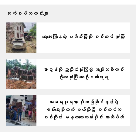
ဆက်စပ်သတင်းများ
ရေဘေးကြုံနေတဲ့ မဘိမ်းမြို့ကို စစ်တပ် ဗုံးကြဲ
ဖာပွန်ကို ညပိုင်းဗုံးကြဲလို့ အမျိုးသမီးတစ်
ဦးသေဆုံးပြီး လေးဦးဒဏ်ရာရ
အမရပူရမှာ ပိုးထည်ဆိုင်ဖွင့်ပွဲ
စမ်းရေမိုးတက် မယ်ဆိုပြီး စစ်တပ်က
စစ်ကိုင်း-မန္တလေးလမ်းပိုင်း ယာယီပိတ်