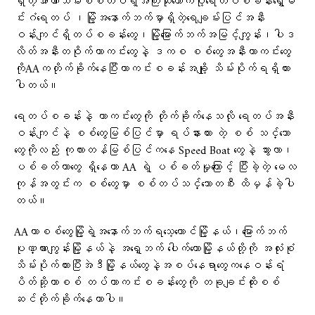
ရှိတဲ့အာဏာသိမ်းစစ်တပ်ရဲ့အကြီးဆုံးထောက်ပို့ရေတပ်စခန်းရွှေမ
င်းဂံရေတပ် ၊မြို့အနောက်ဘက်မှာရှိတဲ့ရေချမ်းပြင်အနီး
ဝန်းကျင်ရှိတပ်စခန်းတွေ၊မြို့မြောက်ဘက်အမြင့်ကျွန်း၊ပါဒ
လိတ်အနီးတဝိုက်ကာကင်းတွေနဲ့ ဒကစ စစ်တွေအနီးကာကင်းတွေ
ကိုAAကတိုက်ခိုက်နေပြီးကာကင်းစခန်းအချို့ သိမ်းပိုက်ရရှိထား
ပါတယ်။
ရေတပ်စခန်းနဲ့ ကာကင်းတွေကို တိုက်ခိုက်နေသလို ရေတပ်အနီး
ဝန်းကျင်နဲ့ စစ်တွေမြစ်ပြင်မှာ ရပ်နားထား တဲ့ စစ် သင်္ဘော
တွေကိုလည်း ကုလားတန်မြစ်ပြင်ကနေ Speed Boat တွေနဲ့ သွားလာ၊
ပစ်ခတ်တာတွေ ရှိနေကာ AA ရဲ့ ပစ်ခတ်မှုကြောင့် ပြီးခဲ့တဲ့ မေလ
ကုန်အတွင်းက စစ်တွေမှာ စစ်တပ်သင်္ဘောတစီး ထိမှန်ခဲ့ပါ
တယ်။
AAဟာစစ်တွေမြို့ရဲ့အနောက်ဘက်ရသေ့တောင်မြို့နယ်၊မြောက်ဘက်
ပုဏ္ဏားကျွန်းမြို့နယ်နဲ့ အရှေ့ဘက် ပေါက်တောမြို့နယ်တို့ကို အလုံးစုံ
သိမ်းပိုက်ထားပြီးအဲဒီမြို့နယ်တွေနဲ့အစပ်နေရာတွေကနေဝန်းရံ
ပိတ်ဆို့ကာစစ် တပ်ကာကင်းစခန်းတွေကို တခုချင်းထိုးစစ်
ဆင်တိုက်ခိုက်နေတာပါ။