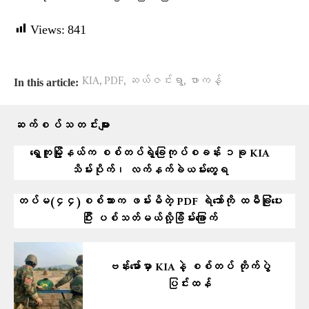
Views:
841
,
,
,
KIA
PDF
ဆယ်ဇင်းရွာ
ဖားကန့်
In this article:
ဆက်စပ်သတင်းများ
ရွှေကူမြို့နယ်က စစ်တပ်ရဲ့ခြေကုပ်စခန်း ၁ခု KIA
သိမ်းပိုက်၊ လက်နက်ခဲယမ်းတွေရ
တပ်မ(၄၄)စစ်သားက ဖမ်းမိတဲ့ PDF ရဲဘော်ကို ထမီခြုံပေး
ပြီး ပစ်သတ်မယ်လို့ခြိမ်းခြောက်
ဗန်းမော်မှာ KIAနဲ့ စစ်တပ် တိုက်ပွဲ
ပြင်းထန်