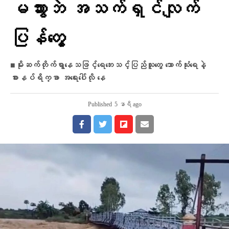
မသွားဘဲ အသက်ရှင်လျက်
ပြန်​တွေ့
■မိုးဆက်တိုက်ရွာနေသဖြင့်​​ရေ​ဘေးသင့်ပြည်သူ​တွေ သောက်သုံးရေနဲ့
စားနပ်ရိက္ခာ အရေးပေါ်လို နေ
Published
5 နာရီ ago