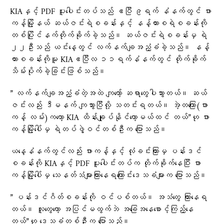
KIAနှင့် PDF ပူးပေါင်းတပ်သည် ဧပြီ ၉ရက် နံနက်တွင် ဖား
ကန့်မြို့နယ် ဆယ်ဇင်းရဲစခန်းနှင့် နန့်ယားစရဲစခန်းကို
တစ်ပြိုင်နက်တိုက်ခိုက်ခဲ့သည်။ ဆယ်ဇင်းရဲစခန်းမှ ရဲ
၂၂ဦးသည် ယင်းနေ့တွင် လက်နက်ချအညံ့ခံခဲ့သည်။ နန့်
ယားစခန်းကိုမူ KIAဧပြီလ ၁၁ရက်နံနက်တွင် တိုက်ခိုက်
သိမ်းပိုက်ခဲ့ခြင်းဖြစ်သည်။
” လက်နက်ချအညံ့ခံတဲ့အထဲ ကျတော့် ဆရာတွေပါသွားတယ်။ ဆယ်
ဇင်းလည်း ဒီမနက် ကျသွားပြီလို့ သတင်းရတယ်။ အဲ့တကြော(ဖား
ကန့် လမ်း)ကတော့ KIA ထိန်းချုပ်နိုင်တော့မယ်ထင် တယ်”ဟု ဖား
ကန့်မြို့ပေါ်မှ ရဲတပ်ဖွဲ့ဝင်တစ်ဦးက ပြောသည်။
ယနေ့နံနက်တွင်လည်း ဖားကန့်နှင့် လုံခင်းကြားမှ ပန်းဒင်
စခန်းကို KIAနှင့် PDF ပူးပေါင်းတပ်က တိုက်ခိုက်နေပြီး ဖား
ကန့်မြို့ပေါ်မှ သေနတ်သံများကြား‌နေရကြောင်းဒေသခံများက ပြောသည်။
” ပန်းဒင်ဂိတ်စခန်းကို ဝင်ပစ်တယ်။ အသံတွေ ကြားနေရ
တယ်။ လူတွေတော့ အပြင်မထွက်ဘဲ အခြေအနေစောင့်ကြည့်နေ
တယ်”ဟု ဒေသခံတစ်ဦးက ပြောသည်။