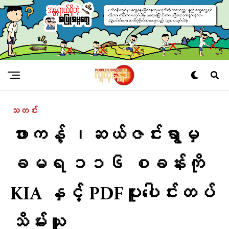
သတင်း
ဖားကန့် ၊ဆယ်ဇင်းရွာမှ
ခမရ ၁၁၆ စခန်းကို
KIA နှင့် PDFပူးပေါင်းတပ်
သိမ်းယူ