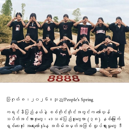
သြဂုတ် ၈၊၂၀၂၆။သုည/People’s Spring
ကရင်နီပြည်နယ်နဲ့ စစ်ကိုင်းတိုင်းအတွင်းက တော်လှန်
သပိတ်အင်အားစုတွေ၊ ဒေသခံပြည်သူတွေဟာ (၃၈) နှစ်မြောက်
ရှစ်လေးလုံး အရေးတော်ပုံနေ့ အထိမ်းအမှတ်အဖြစ် လှုပ်ရှားမှုတွေ ဒီ