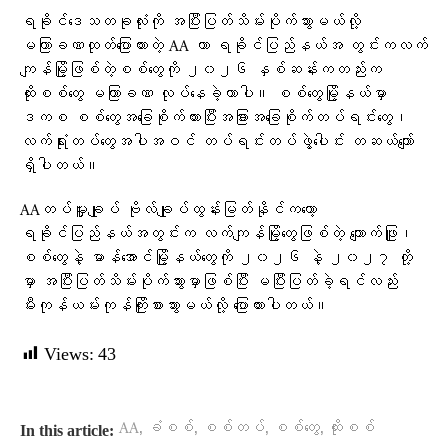
ရခိုင်ဒေသတခုလုံးကို အပြီးပြတ်သိမ်းပိုက်သွားမယ်လို့
မကြာခဏထုတ်ပြောထားတဲ့ AA ဟာ ရခိုင်ပြည်နယ်အ တွင်းကလက်
ကျန်မြို့ဖြစ်တဲ့စစ်တွေကို ၂၀၂၆ နှစ်ဆန်းကတည်းက
ထိုးစစ်တွေ မကြာခဏ လုပ်နေခဲ့တာပါ။ စစ်တွေမြို့နယ်မှာ
ဒကစ စစ်တွေအခြေစိုက်ထားပြီးအခြားအခြေစိုက်တပ်ရင်းတွေ၊
လက်ရုံးတပ်တွေအပါအဝင် တပ်ရင်းတပ်ဖွဲ့ပေါင်း တဆယ်ကျော်
ရှိပါတယ်။
AAတပ်မှူးချုပ် ဗိုလ်ချုပ်ထွန်းမြတ်နိုင်ကတော့
ရခိုင်ပြည်နယ်အတွင်းက လက်ကျန်မြို့တွေဖြစ်တဲ့ ကျောက်ဖြူ၊
စစ်တွေနဲ့ မာန်အောင်မြို့နယ်တွေကို ၂၀၂၆ နဲ့ ၂၀၂၇ တို့
မှာ အပြီးပြတ်သိမ်းပိုက်သွားမှာဖြစ်ပြီး မပြီးပြတ်ခဲ့ရင်လည်း
မီးကုန်ယမ်းကုန်ကြိုးစားသွားမယ်လို့ ​ပြောထားပါတယ်။
Views:
43
,
,
,
,
AA
ခံစစ်
စစ်တပ်
စစ်တွေ
ထိုးစစ်
In this article: