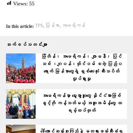
Views:
55
,
,
TPS
မြန်မာ
အမေရိကန်
In this article:
ဆက်စပ်သတင်းများ
ဗြိတိန်၊ အမေရိကန်၊ ဂျာမနီ၊ ပြင်
သစ် ၊ဂျပန်၊ထ်ုင်ဝမ် စတဲ့ ပြ​ည်ပ
ရောက် မြန်မာတွေရဲ့ ရှစ်လေးလုံး ထီးသပိတ်
လှုပ်ရှားမှု
အမေရိကန်မှာ မွေးဖွားသူတွေ နိုင်ငံသားဖြစ်
ခွင့်ကို ကန့်သတ်မယ့် အထူးအမိန့်တွေ ထ
ရမ့်ထပ်ထုတ်
ဒေါ်အောင်ဆန်းစုကြည်နဲ့ မတရားဖမ်းဆီးခံရ