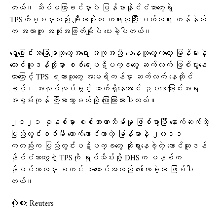
တယ်။ သိပ်မကြာခင်မှာပဲ မြန်မာနိုင်ငံသားတွေရဲ့
TPSကိစ္စမှာလည်း ချီကာဂိုက တရားသူကြီး မက်သရူး ကန်နဲလ်
က အလားတူ အဆုံးအဖြတ်မျိုးပဲ ပေးခဲ့ပါတယ်။
ရွှေ့ပြောင်းအခြေချသူတွေအရေး အကူအညီ ပေးနေသူတွေကတော့ မြန်မာနဲ့
တောင်ဆူဒန်တို့မှာ စစ်ရေးပဋိပက္ခတွေ ဆက်လက် ဖြစ်ပွားနေ
တာကြောင့် TPS ရထားသူတွေ အမေရိကန်မှာ ဆက်လက် နေထိုင်
ခွင့်၊ အလုပ်လုပ်ခွင့် ဆက်ရှိနေအောင် ဥပဒေကြောင်းအရ
အစွမ်းကုန် ကြိုးစားသွားမယ်လို့ ပြောကြားထားပါတယ်။
၂၀၂၁ ခုနှစ်မှာ စစ်အာဏာသိမ်းမှု ဖြစ်ပွားပြီး နောက်ဆက်တွဲ
ပြည်တွင်းစစ်မီး တောက်လောင်လာတဲ့ မြန်မာနဲ့ ၂၀၁၁
ကတည်းက ပြည်တွင်းပဋိပက္ခတွေ ဆိုးရွားနေခဲ့တဲ့ တောင်ဆူဒန်
နိုင်ငံသားတွေရဲ့ TPSကို ရုပ်သိမ်းဖို့ DHSက မနှစ်က
နိုဝင်ဘာလမှာ စတင် အကောင်အထည် ဖော်လာခဲ့တာ ဖြစ်ပါ
တယ်။
ကိုးကား: Reuters