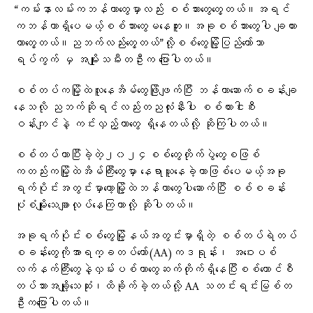
“ကမ်းနာလမ်းကဘန်ကာတွေမှာလည်း စစ်သားတွေတွေ့တယ်။အရင်
ကဘန်ကာရှိပေမယ့်စစ်သားတွေမနေဘူး။အခုစစ်သားတွေပါ ချထား
တာတွေ့တယ်။ညဘက်လည်းတွေ့တယ်”လို့စစ်တွေမြို့ပြည်တော်သာ
ရပ်ကွက် မှ အမျိုးသမီးတဦးက ပြောပါတယ်။
စစ်တပ်ကမြို့ထဲလူနေအိမ်တွေဖြိုဖျက်ပြီး ဘန်ကာဆောက်စခန်းချ
နေသလို ညဘက်ဆိုရင်လည်းတညလုံးနီးပါး စစ်ကားငါးစီး
ဝန်းကျင်နဲ့ ကင်းလှည့်တာတွေ ရှိနေတယ်လို့ ဆိုကြပါတယ်။
စစ်တပ်ဟာပြီးခဲ့တဲ့၂၀၂၄စစ်တွေတိုက်ပွဲတွေစဖြစ်
ကတည်းကမြို့ထဲအိမ်ကြီးတွေမှာ နေရာယူနေခဲ့တာဖြစ်ပေမယ့်အခု
ရက်ပိုင်းအတွင်းမှာတော့မြို့ထဲဘန်ကာတွေပါဆောက်ပြီး စစ်စခန်း
ပုံစံမျိုးသေချာလုပ်နေကြတာလို့ ဆိုပါတယ်။
အခုရက်ပိုင်းစစ်တွေမြို့နယ်အတွင်းမှာရှိတဲ့ စစ်တပ်ရဲတပ်
စခန်းတွေကိုအာရက္ခတပ်တော်(AA)ကဒရုန်း၊ အဝေးပစ်
လက်နက်ကြီးတွေနဲ့လှမ်းပစ်တာတွေဆက်တိုက်ရှိနေပြီးစစ်ကောင်စီ
တပ်သားအချို့သေဆုံး၊ထိခိုက်ခဲ့တယ်လို့ AA သတင်းရင်းမြစ်တ
ဦးကပြောပါတယ်။