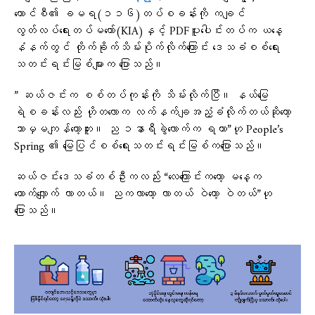
ကောင်စီ​၏ ခမရ(၁၁၆)တပ်စခန်းကို ကချင်
လွတ်လပ်ရေးတပ်မတော်(KIA)နှင့် PDFပူးပေါင်းတပ်က ယနေ့
နံနက်တွင် တိုက်ခိုက်သိမ်းပိုက်လိုက်ကြောင်း ဒေသခံစစ်ရေး
သတင်းရင်းမြစ်များက ပြောသည်။
” ဆယ်ဇင်းက စစ်တပ်ကုန်းကို သိမ်းလိုက်ပြီ။ နယ်မြေ
ရဲစခန်းလည်း ဟိုတလောက လက်နက်ချအညံ့ခံလိုက်တယ်ဆိုတော့
ဘာမှမကျန်တော့ဘူး။ ည ၁နာရီခွဲလောက်က ရတာ”ဟု People’s
Spring ၏ မြေပြင်စစ်ရေးသတင်းရင်းမြစ်ကပြောသည်။
ဆယ်ဇင်းဒေသခံတစ်ဦးကလည်း “လေကြောင်းကတော့ မနေ့က
တောက်လျှောက် လာတယ်။ ညကလာတော့ လာတယ် ဝဲတော့ ဝဲတယ်”ဟု
ပြောသည်။