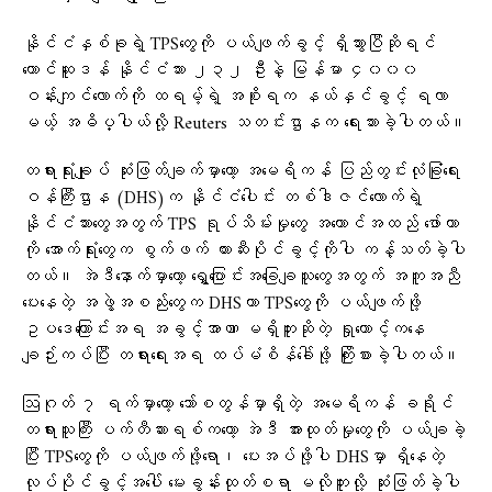
နိုင်ငံနှစ်ခုရဲ့ TPSတွေကို ပယ်ဖျက်ခွင့် ရှိသွားပြီဆိုရင်
တောင်ဆူဒန် နိုင်ငံသား ၂၃၂ ဦးနဲ့ မြန်မာ ၄၀၀၀
ဝန်းကျင်လောက်ကို ထရမ့်ရဲ့ အစိုးရက နယ်နှင်ခွင့် ရလာ
မယ့် အဓိပ္ပါယ်လို့ Reuters သတင်းဌာနက ရေးသားခဲ့ပါတယ်။
တရားရုံးချုပ် ဆုံးဖြတ်ချက်မှာတော့ အမေရိကန် ပြည်တွင်းလုံခြုံရေး
ဝန်ကြီးဌာန (DHS)က နိုင်ငံပေါင်း တစ်ဒါဇင်လောက်ရဲ့
နိုင်ငံသားတွေအတွက် TPS ရုပ်သိမ်းမှုတွေ အကောင်အထည် ဖော်တာ
ကို အောက်ရုံးတွေက စွက်ဖက် တားဆီးပိုင်ခွင့်ကိုပါ ကန့်သတ်ခဲ့ပါ
တယ်။ အဲဒီနောက်မှာတော့ ရွှေ့ပြောင်းအခြေချသူတွေအတွက် အကူအညီ
ပေးနေတဲ့ အဖွဲ့အစည်းတွေက DHSဟာ TPSတွေကို ပယ်ဖျက်ဖို့
ဥပဒေကြောင်းအရ အခွင့်အာဏာ မရှိဘူးဆိုတဲ့ ရှုထောင့်ကနေ
ချဉ်းကပ်ပြီး တရားရေးအရ ထပ်မံစိန်ခေါ်ဖို့ ကြိုးစားခဲ့ပါတယ်။
ဩဂုတ် ၇ ရက်မှာတော့ ဘော်စတွန်မှာရှိတဲ့ အမေရိကန် ခရိုင်
တရားသူကြီး ပက်တီဆားရစ်ကတော့ အဲဒီ အားထုတ်မှုတွေကို ပယ်ချခဲ့
ပြီး TPSတွေကို ပယ်ဖျက်ဖို့ရော၊ ပေးအပ်ဖို့ပါ DHSမှာ ရှိနေတဲ့
လုပ်ပိုင်ခွင့်အပေါ် မေးခွန်းထုတ်စရာ မလိုဘူးလို့ ဆုံးဖြတ်ခဲ့ပါ