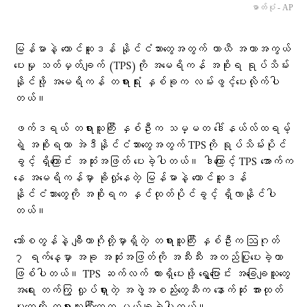
ဓာတ်ပုံ - AP
မြန်မာနဲ့ တောင်ဆူဒန် နိုင်ငံသားတွေအတွက် ယာယီ အကာအကွယ်
ပေးမှု သတ်မှတ်ချက် (TPS)ကို အမေရိကန် အစိုးရ ရုပ်သိမ်း
နိုင်ဖို့ အမေရိကန် တရားရုံး နှစ်ခုက လမ်းဖွင့်ပေးလိုက်ပါ
တယ်။
ဖက်ဒရယ် တရားသူကြီး နှစ်ဦးက သမ္မတ ဒေါ်နယ်လ်ထရမ့်
ရဲ့ အစိုးရဟာ အဲဒီနိုင်ငံသားတွေအတွက် TPSကို ရုပ်သိမ်းပိုင်
ခွင့် ရှိကြောင်း အဆုံးအဖြတ် ပေးခဲ့ပါတယ်။ ဒါကြောင့် TPS အောက်က
နေ အမေရိကန်မှာ ခိုလှုံနေတဲ့ မြန်မာနဲ့ တောင်ဆူဒန်
နိုင်ငံသားတွေကို အစိုးရက နှင်ထုတ်ပိုင်ခွင့် ရှိလာနိုင်ပါ
တယ်။
ဘော်စတွန်နဲ့ ချီကာဂိုတို့မှာရှိတဲ့ တရားသူကြီး နှစ်ဦးက ဩဂုတ်
၇ ရက်နေ့မှာ အခု အဆုံးအဖြတ်ကို အသီးသီး အတည်ပြုပေးခဲ့တာ
ဖြစ်ပါတယ်။ TPS ဆက်လက် ထားရှိပေးဖို့ ရွှေ့ပြောင်း အခြေချသူတွေ
အရေး တက်ကြွ လှုပ်ရှားတဲ့ အဖွဲ့အစည်းတွေဆီက နောက်ဆုံး အားထုတ်