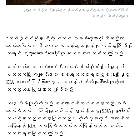
(KIA တပ်ဖွဲ့ဝင်များကို​ရှေ့တန်းတစ်​နေရာတွင်​တွေ့ရစဥ်/ပုံ​ဟောင်းဖြစ်
ပါသည်။ ဓါတ်ပုံ-KIA )
“တစ်နိုင်ငံလုံးမှာ ရှိတဲ့ စကစ စခန်းတွေအားလုံး သိမ်းပြီးလေ
ကောင်းလေပါပဲ။ ဒီစကစ စခန်းတွေအကုန်လုံး ကုန်သွားပြီး ဒီမို
ကရေစီ ရသွားလေကောင်းလေပေါ့”ဟု ဆယ်ဇင်းဒေသခံက ပြောသည်။
ဆယ်ဇင်းဒေသ စစ်ကောင်စီစခန်း သိမ်းပိုက်နိုင်မှုနှင့်
ပတ်သက်ပြီး ကချင်ဒေသ စစ်ရေးသတင်းရင်းမြစ်အချို့နှင့်
KIA သတင်းပြန်ကြားရေးဌာန တာဝန်ခံ ဗိုလ်မှူးကြီးနော်ဘူတို့ထံ
ဆက်သွယ်မေးမြန်းထားဆဲ ဖြစ်သည်။
ယနေ့ သိမ်းယူလိုက်သည့် စစ်ကောင်စီတပ်စခန်းသည် စစ်
ကောင်စီတပ်၊ ပြည်သူ့စစ်နှင့် ရှမ်းနီအဖွဲ့(SNA) ပူးပေါင်း
တပ်စွဲထားသည့်စခန်းဖြစ်သည်။ တိုက်ပွဲအတွင်း အသေးစိတ်
အခြေနေကို KIA ကမကြာမီသတင်းထုတ်ပြန်မည်ဟု စစ်ရေး
သတင်းရင်းမြစ်က ပြောသည်။