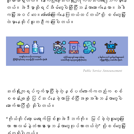
ယူထားတာရှိတယ်။ နောက်ပြီးတော့ဆတ်ရိုးကျ(ကယ်ဆယ်ရေး)ဘက်မှာနေ
တယ်။အဲဒီမှာဆိုရင်အိမ်တွေပါဖြိုပြီးဘန်ကာဆောက်နေတာ။အဲဒါ
ကမြို့အဝင် လေ။တော်တော်ကြောက်နေကြတယ်ထင်တယ်”လို့ စစ်တွေမြို့
ထဲမှာနေထိုင်သူတဦးက ပြောပါတယ်။
Public Service Announcement
ဆတ်ရိုးကျရပ်ကွက်မှာပြီးခဲ့တဲ့နှစ်ပတ်လောက်ကတည်းက စစ်
စခန်းချဖို့ ပြင်ဆင်နေခဲ့တာဖြစ်ပြီးအခုအခါဘန်ကာတွေပါ
ဆောက်ထားပြီလို့ ဆိုပါတယ်။
“ကိုယ်တိုင်တော့မရောက်ဖြစ်ဘူးအဲဒီဘက်ကို။ မြင်ခဲ့တဲ့သူတွေပြော
တာ ကားလမ်းနဲ့တံတားနားမှာဘန်ကာတွေလုပ်ထားတယ်တဲ့” လို့စစ်တွေမြို့
ခံကဆိုပါတယ်။