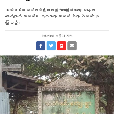
ဆယ်ဇင်းဒေသခံတစ်ဦးကလည်း “လေကြောင်းကတော့ မနေ့က
တောက်လျှောက် လာတယ်။ ညကလာတော့ လာတယ် ဝဲတော့ ဝဲတယ်”ဟု
ပြောသည်။
Published
ဧပြီ 24, 2024