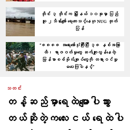
တိုင်း ၃ တိုင်းက မြို့နယ် ၁၀ခုမှာ ပြည်
သူ ၂သိန်းကျော် ရေဘေးသင့်နေဟု NUG ထုတ်
ပြန်
“၈၈၈၈ အရေးတော်ပုံကြီးပြီး ၃၈ နှစ်အကြာ
ထိ၊ ရာဇဝတ်မှုတွေ ဆက်ကျူးလွန်နေတဲ့
မြန်မာစစ်ဗိုလ်ချုပ်တွေကို တရားဝင်မှု
မပေးကြပါနှင့်”
သတင်း
တန့်ဆည်မှာ​ရေထဲ​မျောပါသွား
တယ်ဆိုတဲ့ကလေးငယ် ရေထဲပါ