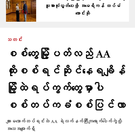
သူအားလုံးလွှတ်ပေးဖို့ အမေရိကန် ထပ်မံ
တောင်းဆို
သတင်း
စစ်တွေမြို့ပတ်လည် AA
ထိုးစစ်ရင်ဆိုင်နေရချိန်
မြို့ထဲရပ်ကွက်တွေမှာပါ
စစ်တပ်ကခံစစ်ပြင်လာ
ကျားမသောက်တပ်ရင်းထဲ AA ရဲလက်နက်ကြီးကျရောက်ပေါက်ကွဲလို့
အသေအပျောက်ရှိ