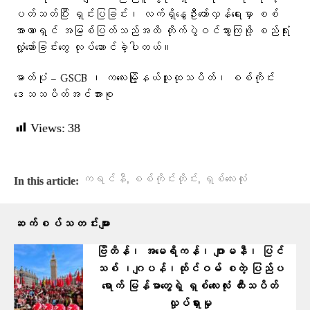
ပတ်သတ်ပြီး ရှင်းပြခြင်း၊ လက်ရှိနွေဦးတော်လှန်ရေးမှာ စစ်
အာဏာရှင် အမြစ်ပြတ်သည်အထိ တိုက်ပွဲဝင်သွားကြဖို့ စည်ရုံး
လှုံ့ဆော်ခြင်းတွေ လုပ်ဆောင်ခဲ့ပါတယ်။
ဓာတ်ပုံ – GSCB ၊ ကလေးမြို့နယ်လူထုသပိတ်၊ စစ်ကိုင်း
ဒေသသပိတ်အင်အားစု
Views:
38
,
,
ကရင်နီ
စစ်ကိုင်းတိုင်း
ရှစ်လေးလုံး
In this article:
ဆက်စပ်သတင်းများ
ဗြိတိန်၊ အမေရိကန်၊ ဂျာမနီ၊ ပြင်
သစ် ၊ဂျပန်၊ထ်ုင်ဝမ် စတဲ့ ပြ​ည်ပ
ရောက် မြန်မာတွေရဲ့ ရှစ်လေးလုံး ထီးသပိတ်
လှုပ်ရှားမှု