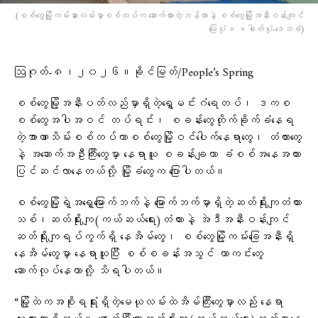
(စစ်တွေမြို့ကမ်းနားလမ်းမှာစစ်တပ်က ဆောက်ထားတဲ့ဘန်ကာနဲ့ စစ်​တွေမြို့အနီးဝန်းကျင်​
မြေပုံ ။ ။ဓါတ်ပုံ-​ဒေသခံ)
ဩဂုတ်-၈၊၂၀၂၆။ခိုင်မြတ်/People’s Spring
စစ်တွေမြို့အနီးပတ်လည်မှာရှိတဲ့ရွှေမင်းဂံရေတပ်၊ ဒကစ
စစ်တွေအပါအဝင် တပ်ရင်း၊ စခန်းတွေတိုက်ခိုက်ခံနေရ
တဲ့အာဏာသိမ်းစစ်တပ်ဟာစစ်တွေမြို့ဝင်ပေါက်နေရာတွေ၊ တံတားတွေ
နဲ့ အဆောက်အဦးကြီးတွေမှာ နေရာယူ စခန်းချကာ ခံစစ်အနေအထား
ပြင်ဆင်လာနေတယ်လို့ မြို့ခံတွေက ပြောပါတယ်။
စစ်တွေမြို့ရဲ့အရှေ့မြောက်ဘက်နဲ့ မြောက်ဘက်မှာရှိတဲ့ဆတ်ရိုးကျတံတား
သစ်၊ဆတ်ရိုးကျ(ကယ်ဆယ်ရေး)တံတားနဲ့ အဲဒီအနီးဝန်းကျင်
ဆတ်ရိုးကျရပ်ကွက်ရှိ နေအိမ်တွေ၊ စစ်တွေမြို့ကမ်းခြေအနီးရှိ
နေအိမ်တွေမှာ နေရာယူပြီး စစ်စခန်းအသွင် ကာကင်းတွေ
ဆောက်လုပ်နေတာလို့ သိရပါတယ်။
“မြို့ထဲကအစိုးရရုံးရှိတဲ့မေယုလမ်းထဲအိမ်ကြီးတွေမှာလည်း နေရာ