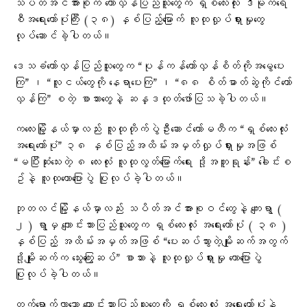
သပိတ်အင်အားစုက တော်လှန်ပြည်သူတွေက ရှစ်လေးလုံး ဒီမိုကရေ
စီအရေးတော်ပုံကြီး (၃၈) နှစ်ပြည့်မြောက် လူထုလှုပ်ရှားမှုတွေ
လုပ်ဆောင်ခဲ့ပါတယ်။
ဒေသခံတော်လှန်ပြည်သူတွေက “ပုန်ကန်တော်လှန်စိတ်ကိုအမွေပေး
ကြ” ၊ “လူငယ်တွေကို နေရာပေးကြ” ၊ “၈၈ စိတ်ဓာတ်ဆွဲကိုင်တော်
လှန်ကြ” စတဲ့ စာသားတွေနဲ့ ဆန္ဒထုတ်ဖော်ပြသခဲ့ပါတယ်။
ကလေးမြို့နယ်မှာလည်း လူထုတိုက်ပွဲဦးဆောင်ကော်မတီက “ရှစ်လေးလုံး
အရေးတော်ပုံ” ၃၈ နှစ်ပြည့်အထိမ်းအမှတ်လှုပ်ရှားမှုအဖြစ်
“မပြီးဆုံးသေးတဲ့ ၈ လေးလုံး လူထုလွတ်မြောက်ရေး ဒို့အတူရုန်း” ခေါင်းစ
ဥ်နဲ့ လူထုဟောပြောပွဲ ပြုလုပ်ခဲ့ပါတယ်။
ဘုတလင်မြို့နယ်မှာလည်း သပိတ်အင်အားစုဝင်တွေနဲ့ ကျေးရွာ (
၂ ) ရွာမှ ကျောင်းသားပြည်သူတွေက ရှစ်လေးလုံး အရေးတော်ပုံ ( ၃၈ )
နှစ်ပြည့် အထိမ်းအမှတ်အဖြစ် “ပေးဆပ်သွားတဲ့မျိုးဆက်အတွက်
ဒို့မျိုးဆက်က သွေးကြွေးဆပ်” စာသားနဲ့ လူထုလှုပ်ရှားမှု ဟောပြောပွဲ
ပြုလုပ်ခဲ့ပါတယ်။
တက်ရောက်လာသော ကျောင်းသားပြည်သူတွေကို ရှစ်လေးလုံး အရေးတော်ပုံနဲ့