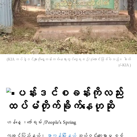
(KIA တပ်ဖွဲ့ဝင်များကို​ရှေ့တန်းတစ်​နေရာတွင်​တွေ့ရစဥ်/ပုံ​ဟောင်းဖြစ်ပါသည်။ ဓါတ်
ပုံ-KIA )
ပန်းဒင်စခန်းကိုလည်း
ထပ်မံတိုက်ခိုက်နေဟုဆို
ဟန်နွေ ၊​ဇော်ရမ်း /People’s Spring
ကချင်ပြည်နယ်၊
ဖားကန့်မြို့နယ်
ဆယ်ဇင်းကျေးရွာမှ စစ်