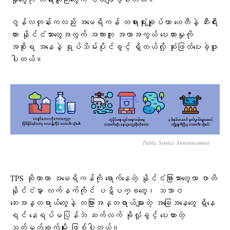
မှုတွေကို တရားသူကြီးတွေက ပယ်ချခဲ့ပါတယ်။
ဇွန်လတုန်းကလည်း အမေရိကန် တရားရုံးချုပ်ဟာ ဟေတီနဲ့ ဆီးရီး
ယား နိုင်ငံသားတွေအတွက် အလားတူ အကာအကွယ် ပေးထားမှုကို
အစိုးရ အနေနဲ့ ရုပ်သိမ်းပိုင်ခွင့် ရှိတယ်လို့ ဆုံးဖြတ်ပေးခဲ့ဖူး
ပါတယ်။
Public Service Announcement
TPS ဆိုတာဟာ အမေရိကန်ကို ရောက်နေတဲ့ နိုင်ငံခြားသားတွေဟာ ဇာတိ
နိုင်ငံမှာ လက်နက်ကိုင် ပဋိပက္ခတွေ၊ သဘာဝ
ဘေးအန္တရာယ်တွေနဲ့ တခြားအန္တရာယ်များတဲ့ အခြေအနေတွေ ရှိနေ
ရင် နေရပ်မပြန်ဘဲ ဆက်လက် ခိုလှုံခွင့် ပေးထားတဲ့
သတ်မှတ်ချက်မျိုး ဖြစ်ပါတယ်။