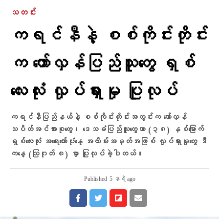
သတင်း
ကရင်နီနဲ့ စစ်ကိုင်းတိုင်း
က တော်လှန်ပြည်သူတွေ ရှစ်
လေးလုံး လှုပ်ရှားမှု ပြုလုပ်
ကရင်နီပြည်နယ်နဲ့ စစ်ကိုင်းတိုင်းအတွင်းက တော်လှန်
သပိတ်အင်အားစုတွေ၊ ဒေသခံပြည်သူတွေဟာ (၃၈) နှစ်မြောက်
ရှစ်လေးလုံး အရေးတော်ပုံနေ့ အထိမ်းအမှတ်အဖြစ် လှုပ်ရှားမှုတွေ ဒီ
ကနေ့ (သြဂုတ် ၈) မှာ ပြုလုပ်ခဲ့ပါတယ်။
Published
5 နာရီ ago