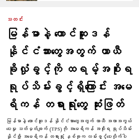
သတင်း
မြန်မာနဲ့ တောင်ဆူဒန်
နိုင်ငံသားတွေအတွက် ယာယီ
ခိုလှုံခွင့်ကို ထရမ့်အစိုးရ
ရုပ်သိမ်းခွင့်ရှိကြောင်း အမေ
ရိကန် တရားရုံးတွေ ဆုံးဖြတ်
မြန်မာနဲ့ တောင်ဆူဒန် နိုင်ငံသားတွေအတွက် ယာယီ အကာအကွယ်
ပေးမှု သတ်မှတ်ချက် (TPS)ကို အမေရိကန် အစိုးရ ရုပ်သိမ်း
နိုင်ဖို့ အမေရိကန် တရားရုံး နှစ်ခုက လမ်းဖွင့်ပေးလိုက်ပါ