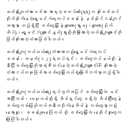
ဆတ်ရိုးကျတံတားသစ်ဟာ အာရက္ခတပ်တော်(AA)က ထိုးစစ်ဆင်
တိုက်ခိုက်နေတဲ့ရွှေမင်းဂံရေတပ်စခန်းနဲ့ နှစ်မိုင်ဝန်းကျင်
အကွာမှာ တည်ရှိပြီး စစ်တွေမြို့နဲ့ ကျေးတော(ရွာမ)၊ကျေးတော(ပိုက်
ဆိပ်)၊ရွှေမင်းဂံ(ချောင်းနွယ်)ရွာတို့ကိုခြားထားတဲ့ဆတ်ရိုးကျချောင်းကို
ဖြတ်ထိုးထားတဲ့တံတားဖြစ်ပါတယ်။
ဆတ်ရိုးကျ(ကယ်ဆယ်ရေး)တံတားဟာလည်းရွှေမင်းဂံရေတပ်
စခန်း၊အမှတ်(၁၂)ရဲတပ်ရင်း၊စစ်တွေတပ်နယ်တို့ နဲ့
နီးပြီးစစ်တွေမြို့ကိုကာရံစီးဆင်းနေတဲ့ဆတ်ရိုးကျချောင်းပေါ် ထိုးထားတဲ့
တံတားငယ်တခုဖြစ်ကာစစ်တွေမြို့လယ်ရဲ့မြောက်ဘက်မှာတည်ရှိပါ
တယ်။
ဆတ်ရိုးကျ(ကယ်ဆယ်ရေး)ရပ်ကွက်အပြင် စစ်တွေမြို့ထဲ မင်း
ဘာကြီးလမ်း၊ မေယုလမ်းတို့ရှိ အိမ်ရှင်တွေ မရှိတဲ့ အိမ်ကြီးတွေနဲ့
စစ်တွေကမ်းခြေဟိုတယ်အနီးတဝိုက်နေအိမ်နဲ့ လမ်းတွေမှာလည်း
နေရာယူ၊ စခန်းချနေကြတယ် လို့ စစ်တွေမြို့ထဲ နေထိုင်သူတွေက
ပြောကြပါတယ်။