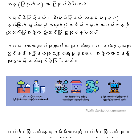
ကနေ့ (သြဂုတ် ၈) မှာ ပြုလုပ်ခဲ့ပါတယ်။
ကရင်နီပြည်နယ်၊ ဒီးမော့ဆိုမြို့နယ် တနေရာမှာ (၃၈)
နှစ်မြောက် ရှစ်လေးလုံးအရေးတော်ပုံ အထိမ်းအမှတ် အခမ်းအနားကို
ကျေးလက်မြေအဖွဲ့က ဦးဆောင်ပြီး ပြုလုပ်ခဲ့ပါတယ်။
အခမ်းအနားမှာ ကျောင်းသူ ကျောင်းသား လူငယ်တွေ၊ ဒေသခံတွေနဲ့အတူ
လွိုင်နန်းဖမြို့နယ်အုပ်ချူပ်ရေးမှူးနဲ့ KSCC အဖွဲ့ကတာဝန်ရှိ
သူတွေလည်း တက်ရောက်ခဲ့ကြ ပါတယ်။
Public Service Announcement
စစ်ကိုင်းမြို့နယ် နေရာအသီးသီးမှာလည်း စစ်ကိုင်းမြို့နယ် လူထု