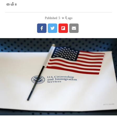
တယ်။
Published
5 နာရီ ago