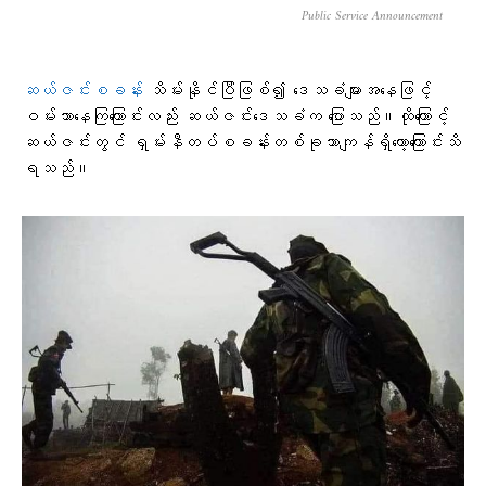
Public Service Announcement
ဆယ်ဇင်းစခန်း
သိမ်းနိုင်ပြီဖြစ်၍ ဒေသခံများအနေဖြင့်
ဝမ်းသာနေကြကြောင်းလည်း ဆယ်ဇင်းဒေသခံက ပြောသည်။ထို​ကြောင့်
ဆယ်ဇင်းတွင် ရှမ်းနီတပ်စခန်းတစ်ခုသာကျန်ရှိ​​တော့​ကြောင်းသိ
ရသည်။