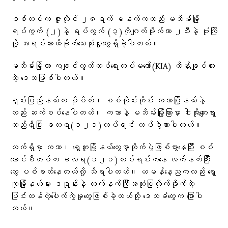
စစ်တပ်က ဇူလိုင် ၂၈ရက် မနက်ကလည်း မဘိမ်းမြို့
ရပ်ကွက် (၂)နဲ့ ရပ်ကွက် (၃)ကိုဂျက်ဖိုက်တာ ၂စီးနဲ့ ဗုံးကြဲ
လို့ အရပ်သားထိခိုက်သေဆုံးမှုတွေရှိခဲ့ပါတယ်။
မဘိမ်းမြို့ဟာ ကချင်လွတ်လပ်ရေးတပ်မတော်(KIA) ထိန်းချုပ်ထား
တဲ့ ဒေသဖြစ်ပါတယ်။
ရှမ်းပြည်နယ်က မိုးမိတ်၊ စစ်ကိုင်းတိုင်း ကသာမြို့နယ်နဲ့
လည်း ဆက်စပ်နေပါတယ်။ ကသာနဲ့ မဘိမ်းမြို့ကြားမှာ ငါးအိုးကျေးရွာ
တည်ရှိပြီး ခလရ(၁၂၁)တပ်ရင်း တပ်စွဲထားပါတယ်။
လက်ရှိမှာ ကသာ၊ ရွှေကူမြို့နယ်တွေမှာတိုက်ပွဲဖြစ်ပွားနေပြီး စစ်
ကောင်စီတပ်က ခလရ(‌၁၂၁)တပ်ရင်းကနေ လက်နက်ကြီး
တွေ ပစ်ခတ်နေတယ်လို့ သိရပါတယ်။ ယမန်နေ့ညကလည်း ရွှေ
ကူမြို့နယ်မှာ ဒရုန်းနဲ့ လက်နက်ကြီးအသုံးပြုတိုက်ခိုက်တဲ့
ပြင်းထန်တဲ့ပေါက်ကွဲမှုတွေဖြစ်ခဲ့တယ်လို့ ဒေသခံတွေက ပြောပါ
တယ်။