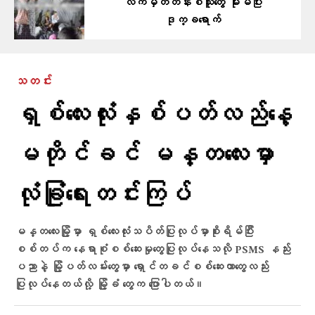
လက်မှတ်တန်းစီသူတွေ မိုးမိပြီး
ဒုက္ခရောက်
သတင်း
ရှစ်လေးလုံးနှစ်ပတ်လည်နေ့
မတိုင်ခင် မန္တလေးမှာ
လုံခြုံရေးတင်းကြပ်
မန္တလေးမြို့မှာ ရှစ်လေးလုံးသပိတ်ပြုလုပ်မှာစိုးရိမ်ပြီး
စစ်တပ်က နေရာစုံစစ်ဆေးမှုတွေပြုလုပ်နေသလို PSMS နည်း
ပညာနဲ့ မြို့ပတ်လမ်းတွေမှာ ရှောင်တခင်စစ်ဆေးတာတွေလည်း
ပြုလုပ်နေတယ်လို့ မြို့ခံ တွေက ပြောပါတယ်။