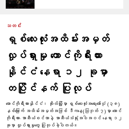
သတင်း
ရှစ်လေးလုံးအထိမ်းအမှတ်
လှုပ်ရှားမှု တောင်ကိုရီးယား
နိုင်ငံ နေရာ ၁၂ ခုမှာ
တပြိုင်နက် ပြုလုပ်
တောင်ကိုရီးယားနိုင်ငံ၊ ဆိုးလ်မြို့မှာ ရှစ်လေးလုံးအရေးတော်ပုံ (၃၈)
နှစ်မြောက် အထိမ်းအမှတ်အဖြစ် ဒီကနေ့(သြဂုတ် ၇)မှာ တောင်
ကိုရီးယား-အာဆီယံစင်တာနဲ့ အာဆီယံသံရုံးအပါအဝင် နေရာ ၁၂
ခုမှာ လှုပ်ရှားမှုတွေ ပြုလုပ်ခဲ့ပါတယ်။