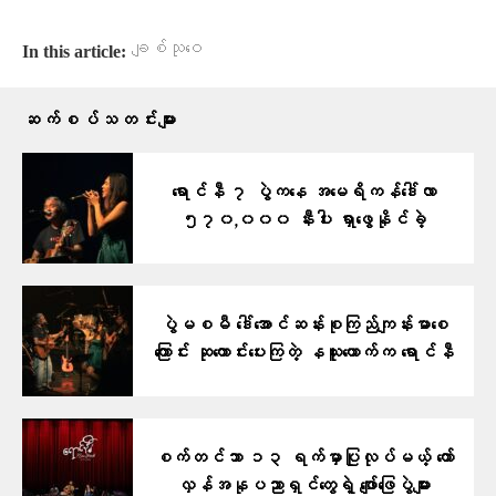
ချစ်သုဝေ
In this article:
ဆက်စပ်သတင်းများ
ရောင်နီ ၇ ပွဲကနေ အမေရိကန်ဒေါ်လာ
၅၇၀,၀၀၀ နီးပါး ရှာဖွေနိုင်ခဲ့
ပွဲမစမီ ဒေါ်အောင်ဆန်းစုကြည်ကျန်းမာစေ
ကြောင်း ဆုတောင်းပေးကြတဲ့ နယူးယောက်က ရောင်နီ
စက်တင်ဘာ ၁၃ ရက်မှာပြုလုပ်မယ့် တော်
လှန်အနုပညာရှင်တွေရဲ့ ဖျော်ဖြေပွဲများ