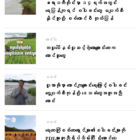
ဧရာဝတီတိုင်းမှာ ၁၄ရက်အတွင်း
ရေပြန်ကျရင် စပါးခင်းတွေ မပျက်စီး
နိုင်ဘူးလို့ စစ်ကောင်စီ ထုတ်ပြန်
ဆောင်းပါး
တပူပေါ်နှစ်ပူဆင့်တဲ့ယောချောင်းဘေးက
တောင်သူ​တွေ
သတင်း
ပူတာအိုမှာ တောင်ကျ​ချောင်း​ရေ​ကြောင့်စပါးခင်း​
တွေပျက်စီးကုန်လို့ ​ဒေသခံ​တွေအကူအညီ​
တောင်း
သတင်း
ရေ​ဘေးကြုံစစ်​ဘေး​ရှောင်များ၏စပါးခင်းများကို
PDFများကူညီရိပ်သိမ်းပြီး ပို့​ဆောင်​ပေး