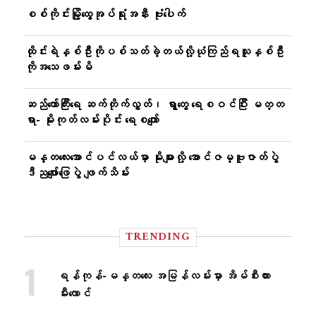
စစ်ကိုင်းမြို့ထွေအုပ်ရုံးအနီး ဗုံးပေါက်
ထိုင်းရဲနှစ်ဦးကိုပစ်သတ်ခဲ့တယ်လို့ယုံကြည်ရသူနှစ်ဦး
ကိုအသေဖမ်းမိ
ဆည်တော်ကြီးရေ ဆက်တိုက်လွှတ်၊ ရွာတွေ ရေစဝင်ပြီး မတ္တ
ရာ- မိုးကုတ်လမ်းပိုင်း ရေစကျော်
မန္တလေးအောင်ပင်လယ်မှာ မိုးများလို့ အောင်ဇမ္ဗူဇာတ်ပွဲ
ဒီညဖျော်ဖြေပွဲ ဖျက်သိမ်း
TRENDING
ရန်ကုန်-မန္တလေး အမြန်လမ်းမှာ အိမ်စီးကား
မီးလောင်