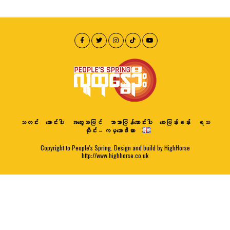
သတင်း
ဆောင်းပါး
အတွေးအမြင်
ဘာသာပြန်ဆောင်းပါး
မေးမြန်းခန်း
ရသ
ထိုင်း – ကမ္ဘောဒီးယား
Copyright to People's Spring. Design and build by HighHorse
http://www.highhorse.co.uk