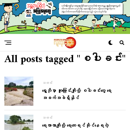
All posts tagged "စပါးခင်း"
သတင်း
ရွှေဘိုမှာ တူးမြောင်းကျိုးလို့ စပါးခင်းတွေ ရေ
အခက်အခဲရှိနိုင်
သတင်း
ရေကာတာကျိုးလို့ ရေဘေးရင်ဆိုင်နေရတဲ့