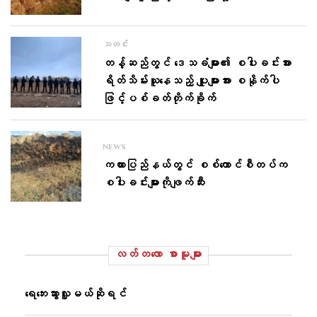
သတင်း
တန့်ဆည်တွင် ဒေသခံများ​၏ စပါးခင်းအား
ရိတ်သိမ်းယူနေသည့် ပျူများအား စနိုက်ပါ
ဖြင့်ပစ်ခတ်တိုက်ခိုက်
NEWS
ကယားပြည်နယ်တွင် စစ်ကောင်စီတပ်က
စပါးခင်းများကိုဖျက်ဆီး
လတ်တ‌လော စာမူများ
ရေဘေးသွားလှူမယ်ဆိုရင်