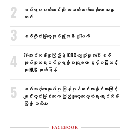
စစ်ရာဇဝတ်ကောင်ကို အသက်ဆက်ပေးလိုသော အနု
တင်
စစ်ကိုင်းမြို့ထွေအုပ်ရုံးအနီး ဗုံးပေါက်
ဒေါ်အောင်ဆန်းစုကြည်နဲ့ ICRC တွေ့ဆုံမှုအပေါ် စစ်
အုပ်စုတရားဝင်မှုရဖို့အသုံးချတာ ခွင့်မပြုသင့်
ဟု NUG ထုတ်ပြန်
စစ်သင်္ဘောအုပ်စု ပြန်စုန်ဆင်းလာနိုင်တာကြောင့်
ချင်းတွင်းမြစ်ဘေးက ပြည်သူတွေဘေးလွတ်ရာ ရှောင်တိမ်း
ကြဖို့ သတိပေး
FACEBOOK